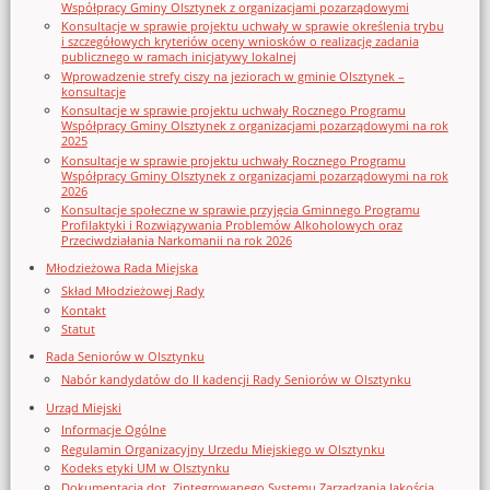
Współpracy Gminy Olsztynek z organizacjami pozarządowymi
Konsultacje w sprawie projektu uchwały w sprawie określenia trybu
i szczegółowych kryteriów oceny wniosków o realizację zadania
publicznego w ramach inicjatywy lokalnej
Wprowadzenie strefy ciszy na jeziorach w gminie Olsztynek –
konsultacje
Konsultacje w sprawie projektu uchwały Rocznego Programu
Współpracy Gminy Olsztynek z organizacjami pozarządowymi na rok
2025
Konsultacje w sprawie projektu uchwały Rocznego Programu
Współpracy Gminy Olsztynek z organizacjami pozarządowymi na rok
2026
Konsultacje społeczne w sprawie przyjęcia Gminnego Programu
Profilaktyki i Rozwiązywania Problemów Alkoholowych oraz
Przeciwdziałania Narkomanii na rok 2026
Młodzieżowa Rada Miejska
Skład Młodzieżowej Rady
Kontakt
Statut
Rada Seniorów w Olsztynku
Nabór kandydatów do II kadencji Rady Seniorów w Olsztynku
Urząd Miejski
Informacje Ogólne
Regulamin Organizacyjny Urzedu Miejskiego w Olsztynku
Kodeks etyki UM w Olsztynku
Dokumentacja dot. Zintegrowanego Systemu Zarządzania Jakością