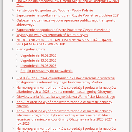
Dni wolne dla pracowników Urzędu Miejskiego w Olsztynku w 2021
roku
Państwowe Gospodarstwo Wodne - Wody Polskie
Zaproszenie na spotkanie - program Czyste Powietrze grudzień 2021
Ogłoszenie o zamiarze wyboru operatora publicznego transportu
zbiorowego
Zaproszenie na spotkania Czyste Powietrze Czyste Mieszkanie
Wybory do walnych zgromadzeń izb rolniczych
NIEOGRANICZONY PRZETARG PISEMNY NA SPRZEDAŻ POJAZDU
SPECJALNEGO STAR 200 PM 18P
Plan ogólny gminy
Uzgodnienia 16.02.2026
Uzgodnienia 13.05.2026
Uzgodnienia 29.05.2026
Projekt przekazany do uchwalenia
RGGIOŚ.6220.5.2024 Zawiadomienie - Obwieszczenie o wszczęciu
postępowania administracyjnego budowa farmy Mielno
Harmonogram kontroli punktów sprzedaży i podawania napojów
alkoholowych w 2025 roku na terenie miasta i gminy Olsztynek
Obwieszczenia Marszałka województwa Warmińsko-Mazurskiego
Konkurs ofert na wybór realizatora zadania w zakresie ochrony
zdrowia
Konkurs ofert na wybór realizatora zadania w zakresie ochrony
zdrowia - Program polityki zdrowotnej w zakresie rehabilitacji
leczniczej dla mieszkańców Gminy Olsztynek na lata 2025-2027 na
rok 2026
Harmonogram kontroli punktów sprzedaży i podawania napojów