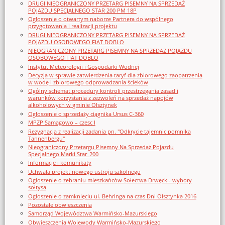
DRUGI NIEOGRANICZONY PRZETARG PISEMNY NA SPRZEDAŻ
POJAZDU SPECJALNEGO STAR 200 PM 18P
Ogłoszenie o otwartym naborze Partnera do wspólnego
przygotowania i realizacji projektu
DRUGI NIEOGRANICZONY PRZETARG PISEMNY NA SPRZEDAŻ
POJAZDU OSOBOWEGO FIAT DOBLO
NIEOGRANICZONY PRZETARG PISEMNY NA SPRZEDAŻ POJAZDU
OSOBOWEGO FIAT DOBLO
Instytut Meteorologii i Gospodarki Wodnej
Decyzja w sprawie zatwierdzenia taryf dla zbiorowego zaopatrzenia
w wodę i zbiorowego odprowadzania ścieków
Ogólny schemat procedury kontroli przestrzegania zasad i
warunków korzystania z zezwoleń na sprzedaż napojów
alkoholowych w gminie Olsztynek
Ogłoszenie o sprzedaży ciągnika Ursus C-360
MPZP Samagowo – czesc I
Rezygnacja z realizacji zadania pn. "Odkrycie tajemnic pomnika
Tannenbergu"
Nieograniczony Przetargu Pisemny Na Sprzedaż Pojazdu
Specjalnego Marki Star_200
Informacje i komunikaty
Uchwała projekt nowego ustroju szkolnego
Ogłoszenie o zebraniu mieszkańców Sołectwa Drwęck - wybory
sołtysa
Ogłoszenie o zamknięciu ul. Behringa na czas Dni Olsztynka 2016
Pozostałe obwieszczenia
Samorząd Województwa Warmińsko-Mazurskiego
Obwieszczenia Wojewody Warmińsko-Mazurskiego