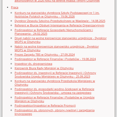
alkoholowych w 2026 roku na terenie miasta i gminy Olsztynek
Praca
Konkurs na stanowisko dyrektora Szkoły Podstawowej nr 1 im.
Noblistów Polskich w Olsztynku - 19.06.2026
Dyrektor Zespołu Szkolno-Przedszkolnego w Waplewie - 14.08.2025
Referent w Biurze Obsługi Interesanta w Referacie Organizacyjnym
Podinspektor w Referacie Gospodarki Nieruchomościami i
Planowania - 24.02.2025
Drugi nabór na wolne kierownicze stanowisko urzędnicze - Dyrektor
MOPS w Olsztynku
Nabór na wolne kierownicze stanowisko urzędnicze - Dyrektor
MOPS w Olsztynku
Prezes Zarządu TBS w Olsztynku - 27.09.2024
Podinspektor w Referacie Finansów i Podatków - 19.08.2024
Inspektor ds. drogownictwa
Kierownik Biura Rady Miejskiej w Olsztynku
Podinspektor ds. inwestycji w Referacie Inwestycji i Ochrony
Środowiska Urzędu Miejskiego w Olsztynku - 25.09.2023
Konkurs na stanowisko dyrektora Przedszkola Miejskiego w
Olsztynku
Podinspektor ds. gospodarki wodno-ściekowej w Referacie
Inwestycji i Ochrony Środowiska - umowa na zastępstwo
Podinspektor w Referacie Finansów i Podatków w Urzędzie
Miejskim w Olsztynku
Podinspektor/inspektor w Referacie Promocji
Podinspektor ds. obronnych, obrony cywilnej i zarządzania
kryzysowego