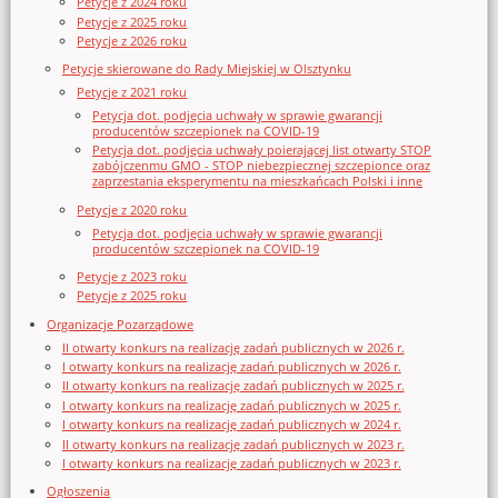
Petycje z 2024 roku
Petycje z 2025 roku
Petycje z 2026 roku
Petycje skierowane do Rady Miejskiej w Olsztynku
Petycje z 2021 roku
Petycja dot. podjęcia uchwały w sprawie gwarancji
producentów szczepionek na COVID-19
Petycja dot. podjęcia uchwały poierającej list otwarty STOP
zabójczenmu GMO - STOP niebezpiecznej szczepionce oraz
zaprzestania eksperymentu na mieszkańcach Polski i inne
Petycje z 2020 roku
Petycja dot. podjęcia uchwały w sprawie gwarancji
producentów szczepionek na COVID-19
Petycje z 2023 roku
Petycje z 2025 roku
Organizacje Pozarządowe
II otwarty konkurs na realizację zadań publicznych w 2026 r.
I otwarty konkurs na realizację zadań publicznych w 2026 r.
II otwarty konkurs na realizację zadań publicznych w 2025 r.
I otwarty konkurs na realizację zadań publicznych w 2025 r.
I otwarty konkurs na realizację zadań publicznych w 2024 r.
II otwarty konkurs na realizację zadań publicznych w 2023 r.
I otwarty konkurs na realizację zadań publicznych w 2023 r.
Ogłoszenia