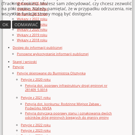
(Tracking Cookies). Możesz sam zdecydować, czy chcesz zezwolić
Wykazy z 2025 roku
na pliki cookie. Należy pamiętać, że w przypadku odrzucenia, nie
Wykazy z 2024 roku
wszystkie funkcje strony mogą być dostępne.
Wykazy z 2023 roku
Wykazy z 2022 roku
OK
ODMAWIAĆ
Wykazy z 2021 roku
Wykazy z 2020 roku
Wykazy z 2019 roku
Wykazy z 2018 roku
Dostęp do informacji publicznej
Ponowne wykorzystanie informacji publicznej
Skargi i wnioski
Petycje
Petycje skierowane do Burmistrza Olsztynka
Petycje z 2020 roku
Petycja dot. poprawy infrastruktury drogi gminnej nr
281409_5.0014
Petycje z 2021 roku
Petycja dot. konkursu: Rodzinne Miejsce Zabaw -
Podwórko NIVEA
Petycja dotycząca poprawy stanu i oznakowania dwóch
odcinków dróg gminnych biegących do granicy gminy
Petycje z 2022 roku
Petycje z 2023 roku