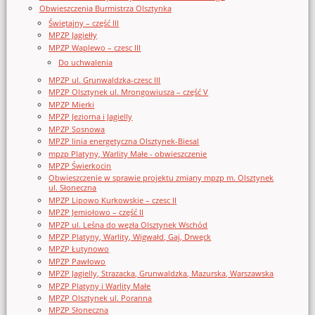
Obwieszczenia Burmistrza Olsztynka
Świętajny – część III
MPZP Jagiełły
MPZP Waplewo – czesc III
Do uchwalenia
MPZP ul. Grunwaldzka-czesc III
MPZP Olsztynek ul. Mrongowiusza – część V
MPZP Mierki
MPZP Jeziorna i Jagielly
MPZP Sosnowa
MPZP linia energetyczna Olsztynek-Biesal
mpzp Platyny, Warlity Małe - obwieszczenie
MPZP Świerkocin
Obwieszczenie w sprawie projektu zmiany mpzp m. Olsztynek
ul. Słoneczna
MPZP Lipowo Kurkowskie – czesc II
MPZP Jemiołowo – część II
MPZP ul. Leśna do węzła Olsztynek Wschód
MPZP Platyny, Warlity, Wigwałd, Gaj, Drwęck
MPZP Łutynowo
MPZP Pawłowo
MPZP Jagielly, Strazacka, Grunwaldzka, Mazurska, Warszawska
MPZP Platyny i Warlity Małe
MPZP Olsztynek ul. Poranna
MPZP Słoneczna