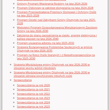
Gminny Program Wspierania Rodziny na lata 2024-2026
Program Osłonowy w zakresie dożywiania na lata 2024-2028
Program Przeciwdziałania Przemocy Domowej i Ochrony Osób
na lata 2023-2028
Program Opieki nad Zabytkami Gminy Olsztynek na lata 2025-
2028
Wieloletni Program Gospodarowania Mieszkaniowym Zasobem
Gminy na lata 2026-2030
Założenia do planu zaopatrzenia w ciepło, energię elektryczna i
paliwa gazowe na lata 2026-2040
Program usuwania azbestu na lata 2025-2032
Strategia Rozwiązywania Problemów Społecznych w gminie
Olsztynek na lata 2026-2035
Program na Rzecz Osób Starszych i z Niepełnosprawnością na
lata 2025-2030
Strategia Młodzieżowa gminy Olsztynek na lata 2026-2030 w
obszarze sportu wśród młodzieży
Strategia Młodzieżowa gminy Olsztynek na lata 2026-2030 w
obszarze zdrowia psychicznego młodych osób
Sprawozdania
Sprawozdania za rok 2020
Sprawozdania za rok 2021
Sprawozdania za rok 2022
Sprawozdania za rok 2023
Sprawozdania za rok 2024
Sprawozdania za rok 2025