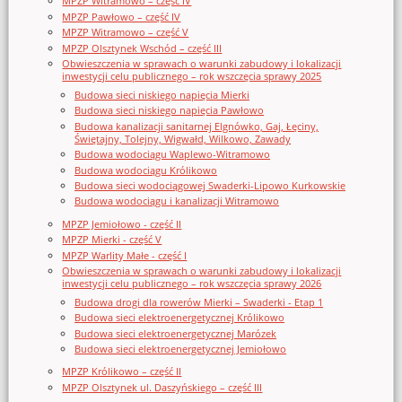
MPZP Witramowo – część IV
MPZP Pawłowo – część IV
MPZP Witramowo – część V
MPZP Olsztynek Wschód – część III
Obwieszczenia w sprawach o warunki zabudowy i lokalizacji
inwestycji celu publicznego – rok wszczęcia sprawy 2025
Budowa sieci niskiego napięcia Mierki
Budowa sieci niskiego napięcia Pawłowo
Budowa kanalizacji sanitarnej Elgnówko, Gaj, Łęciny,
Świętajny, Tolejny, Wigwałd, Wilkowo, Zawady
Budowa wodociągu Waplewo-Witramowo
Budowa wodociągu Królikowo
Budowa sieci wodociągowej Swaderki-Lipowo Kurkowskie
Budowa wodociągu i kanalizacji Witramowo
MPZP Jemiołowo - część II
MPZP Mierki - część V
MPZP Warlity Małe - część I
Obwieszczenia w sprawach o warunki zabudowy i lokalizacji
inwestycji celu publicznego – rok wszczęcia sprawy 2026
Budowa drogi dla rowerów Mierki – Swaderki - Etap 1
Budowa sieci elektroenergetycznej Królikowo
Budowa sieci elektroenergetycznej Marózek
Budowa sieci elektroenergetycznej Jemiołowo
MPZP Królikowo – część II
MPZP Olsztynek ul. Daszyńskiego – część III