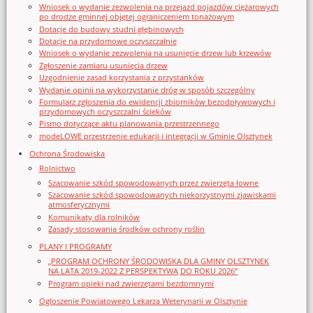
Wniosek o wydanie zezwolenia na przejazd pojazdów ciężarowych
po drodze gminnej objętej ograniczeniem tonażowym
Dotacje do budowy studni głębinowych
Dotacje na przydomowe oczyszczalnie
Wniosek o wydanie zezwolenia na usunięcie drzew lub krzewów
Zgłoszenie zamiaru usunięcia drzew
Uzgodnienie zasad korzystania z przystanków
Wydanie opinii na wykorzystanie dróg w sposób szczególny
Formularz zgłoszenia do ewidencji zbiorników bezodpływowych i
przydomowych oczyszczalni ścieków
Pismo dotyczące aktu planowania przestrzennego
modeLOWE przestrzenie edukacji i integracji w Gminie Olsztynek
Ochrona Środowiska
Rolnictwo
Szacowanie szkód spowodowanych przez zwierzęta łowne
Szacowanie szkód spowodowanych niekorzystnymi zjawiskami
atmosferycznymi
Komunikaty dla rolników
Zasady stosowania środków ochrony roślin
PLANY I PROGRAMY
„PROGRAM OCHRONY ŚRODOWISKA DLA GMINY OLSZTYNEK
NA LATA 2019-2022 Z PERSPEKTYWĄ DO ROKU 2026”
Program opieki nad zwierzętami bezdomnymi
Ogloszenie Powiatowego Lekarza Weterynarii w Olsztynie