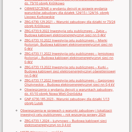
dz. 73/10 obręb Królikowo
OBWIESZCZENIE o wydaniu decyzji w sprawie wydania
warunków zabudowy dla działek 124/15 i 124/16, obręb
Lipowo Kurkowskie
ZBG.6730.129.2021 – Warunki zabudowy dla działki nr 73/24
obręb Królikowo
ZBG.6733.9.2022 Inwestycja celu publicznego – Ząbie –
Budowa kablowej elektroenergetycznej sieci nn 0,4kV
ZBG.6733.10.2022 Inwestycja celu publicznego – Mierki
(kolonia)– Budowa kablowej elektroenergetycznej sieci nn
0,4kV
ZBG.6733.11.2022 Inwestycja celu publicznego – Jemiołowo
(kolonia) – Budowa kablowej elektroenergetycznej sieci nn
0,4kV
ZBG.6733.13.2022 Inwestycja celu publicznego – Kurki –
Budowa kablowej sieci elektroenergetycznej oświetleniowej
nn 0,4kV
ZBG.6733.17.2022 Inwestycja celu publicznego – Gąsiorowo
Olsztyneckie – Budowa elektroenergetycznej sieci nn 0,4 kV
Obwieszczenie o wydaniu decyzji o warunkach zabudowy,
dz. 41/10 obręb Nowa Wieś Ostródzka
GNP.6730.185.2023 - Warunki zabudowy dla działki 1/13
obręb Lutek
Obwieszczenia w sprawach o warunki zabudowy i lokalizacji
inwestycji celu publicznego – rok wszczęcia sprawy 2024
ZBG.6733.1.2024 – Łutynowo – Budowa kablowej sieci
elektroenergetycznej nn 0,4 kV