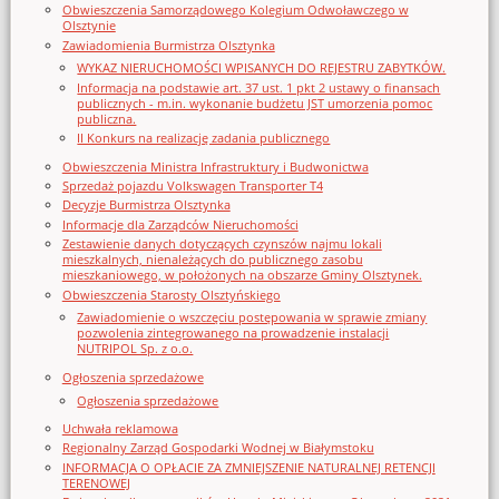
Obwieszczenia Samorządowego Kolegium Odwoławczego w
Olsztynie
Zawiadomienia Burmistrza Olsztynka
WYKAZ NIERUCHOMOŚCI WPISANYCH DO REJESTRU ZABYTKÓW.
Informacja na podstawie art. 37 ust. 1 pkt 2 ustawy o finansach
publicznych - m.in. wykonanie budżetu JST umorzenia pomoc
publiczna.
II Konkurs na realizację zadania publicznego
Obwieszczenia Ministra Infrastruktury i Budwonictwa
Sprzedaż pojazdu Volkswagen Transporter T4
Decyzje Burmistrza Olsztynka
Informacje dla Zarządców Nieruchomości
Zestawienie danych dotyczących czynszów najmu lokali
mieszkalnych, nienależących do publicznego zasobu
mieszkaniowego, w położonych na obszarze Gminy Olsztynek.
Obwieszczenia Starosty Olsztyńskiego
Zawiadomienie o wszczęciu postępowania w sprawie zmiany
pozwolenia zintegrowanego na prowadzenie instalacji
NUTRIPOL Sp. z o.o.
Ogłoszenia sprzedażowe
Ogłoszenia sprzedażowe
Uchwała reklamowa
Regionalny Zarząd Gospodarki Wodnej w Białymstoku
INFORMACJA O OPŁACIE ZA ZMNIEJSZENIE NATURALNEJ RETENCJI
TERENOWEJ