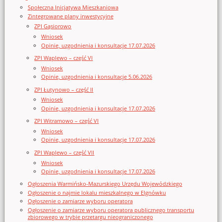
Społeczna Inicjatywa Mieszkaniowa
Zintegrowane plany inwestycyjne
ZPI Gąsiorowo
Wniosek
Opinie, uzgodnienia i konsultacje 17.07.2026
ZPI Waplewo – część VI
Wniosek
Opinie, uzgodnienia i konsultacje 5.06.2026
ZPI Łutynowo – część II
Wniosek
Opinie, uzgodnienia i konsultacje 17.07.2026
ZPI Witramowo – część VI
Wniosek
Opinie, uzgodnienia i konsultacje 17.07.2026
ZPI Waplewo – część VII
Wniosek
Opinie, uzgodnienia i konsultacje 17.07.2026
Ogłoszenia Warmińsko-Mazurskiego Urzędu Wojewódzkiego
Ogłoszenie o najmie lokalu mieszkalnego w Elgnówku
Ogłoszenie o zamiarze wyboru operatora
Ogłoszenie o zamiarze wyboru operatora publicznego transportu
zbiorowego w trybie przetargu nieograniczonego