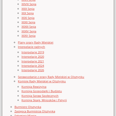
XXVIII Sesja
XXIX Sesja
XXX Sesja
XXXI Sesja
XXXII Sesja
XXXIII Sesja
XXXIV Sesja
XXXV Sesja
Plany pracy Rady Miejskiej
Interpelacje radnych
Interpelacje 2019
Interpelacje 2020
Interpelacje 2021
Interpelacje 2024
Interpelacje 2026
Sprawozdanie z pracy Rady Miejskiej w Olsztynku
Komisje Rady Miejskiej w Olsztynku
Komisja Rewizyjna
Komisja Gospodarki i Budżetu
Komisja Spraw Społecznych
Komisja Skarg, Wniosków i Petycji
Burmistrz Olsztynka
Zastępca Burmistrza Olsztynka
Sekretarz Miasta