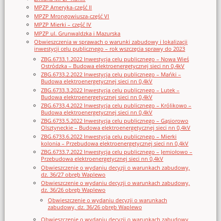
MPZP Ameryka-część II
MPZP Mrongowiusza-część VI
MPZP Mierki – część IV
MPZP ul. Grunwaldzka i Mazurska
Obwieszczenia w sprawach o warunki zabudowy i lokalizacji
inwestycji celu publicznego – rok wszczęcia sprawy do 2023
ZBG.6733.1.2022 Inwestycja celu publicznego – Nowa Wieś
Ostródzka – Budowa elektroenergetycznej sieci nn 0,4kV
ZBG.6733.2.2022 Inwestycja celu publicznego – Mańki –
Budowa elektroenergetycznej sieci nn 0,4kV
ZBG.6733.3.2022 Inwestycja celu publicznego – Lutek –
Budowa elektroenergetycznej sieci nn 0,4kV
ZBG.6733.4.2022 Inwestycja celu publicznego – Królikowo –
Budowa elektroenergetycznej sieci nn 0,4kV
ZBG.6733.5.2022 Inwestycja celu publicznego – Gąsiorowo
Olsztyneckie – Budowa elektroenergetycznej sieci nn 0,4kV
ZBG.6733.6.2022 Inwestycja celu publicznego – Mierki
kolonia – Przebudowa elektroenergetycznej sieci nn 0,4kV
ZBG.6733.7.2022 Inwestycja celu publicznego – Jemiołowo –
Przebudowa elektroenergetycznej sieci nn 0,4kV
Obwieszczenie o wydaniu decyzji o warunkach zabudowy,
dz. 36/27 obręb Waplewo
Obwieszczenie o wydaniu decyzji o warunkach zabudowy,
dz. 36/26 obręb Waplewo
Obwieszczenie o wydaniu decyzji o warunkach
zabudowy, dz. 36/26 obręb Waplewo
Obwieszczenie o wydaniu decyzji o warunkach zabudowy,