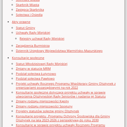
Skarbnik Miasta
Zastępca Skarbnika
Sołectwa i Osiedla
Akty prawne
Statut Gminy
Uchwały Rady Miejskiej
Rejestry uchwał Rady Miejskiej
Zarządzenia Burmistrza
Dziennik Urzędowy Województwa Warmińsko-Mazurskiego
Konsultacje społeczne
Statut Młodzieżowej Rady Miejskiej
Zmiany w statucie MRM
Podział sołectwa Łutynowo
Podział sołectwa Pawłowo
Projekt uchwały Rocznego Programu Współpracy Gminy Olsztynek z
organizacjami pozarządowymi na rok 2022
Konsultacje społeczne dotyczące projektu uchwały w sprawie
utworzenia Olsztyneckiej Rady Seniorów i nadania jej Statutu
Zmiany rodzaju miejscowości Kąpity
Zmiany rodzaju miejscowości Spoguny
Projekty statutów sołectw gminy Olsztynek
Konsultacje projektu „Programu Ochrony Środowiska dla Gminy
Olsztynek na lata 2023-2026 z perspektywą do roku 2030
Konsultacje w sprawie projektu uchwały Rocznego Programu