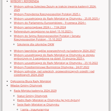
WYBORY I REFERENDA
Wybory sołtysa Sołectwa Zezuty w trakcie trwania kadencji 2024-
2029
Wybory Prezydenta Rzeczypospolitej Polskiej 2025 r.
Wybory uzupełniające do Rady Miejskiej w Olsztynku - 25.05.2025 r
Wybory do Parlamentu Europejskiego - 9 czerwca 2024 r.
Wybory samorządowe 2024 r. - 7.04.2024
Referendum zarządzone na dzień 15.10.2023 r.
Wybory do Sejmu Rzeczypospolitej Polskiej i Senatu
Rzeczypospolitej Polskiej - 15.10.2023
Szkolenie dla członków OKW
Wybory ławników sądów powszechnych na kadencję 2024-2027
Wybory uzupełniające do Rady Miejskiej w Olsztynku w okręgu
wyborczym nr 3 zarządzone na dzień 15 stycznia 2023 r.
Wybory uzupełniające do Rady Miejskiej w Olsztynku - 23.10.2022
Wybory Przedterminowe Burmistrza Olsztynka - 24.07.2022
Wybory sołtysów, rad sołeckich, przewodniczących osiedli i rad
osiedlowych 2024-2029
Ogłoszenia Biura Rady Miejskiej
Władze Gminy Olsztynek
Rada Miejska kadencja 2024-2029
Statut Gminy Olsztynek
Radni Rady Miejskiej w Olsztynku (w tym dyżury)
Sesje Rady Miejskiej w Olsztynku
I sesja - inauguracyjna