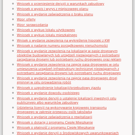
Wniosek o przeniesienie decyzji o warunkach zabudowy
Wniosek o wypis i wyrys z miejscowego planu
Wniosek o wydanie zaświadczenia o braku planu
Wzor_oferty
Wzor_sprawozdania
Wniosek o wykup lokalu użytkowego
Wniosek o wykup lokalu mieszkalnego
Wnisek o wydanie zezwolenia na wykreślenie hipoteki z KW
Wniosek o nadanie numeru porządkowego nieruchomości
Wniosek o wydanie zezwolenia na lokalizację w pasie drogowym
obiektów budowlanych lub urządzeń niezwiązanych z potrzebami
zarządzania drogami lub potrzebami ruchu drogowego oraz reklam
Wniosek o wydanie zezwolenia na zajęcie pasa drogowego w celu
umieszczenia urządzeń infrastruktury technicznej niezwiązanych z
potrzebami zarządzania drogami lub potrzebami ruchu drogowego
Wniosek o wydanie zezwolenia na zajęcie pasa drogowego drogi
gminnej w celu prowadzenia robót
Wniosek o uzgodnienie lokalizacji/przebudowy zjazdu
Wniosek o wydanie dowodu osobistego
Wniosek o wydanie decyzji o ustalenie lokalizacji inwestycji celu
publicznego albo warunków zabudowy
Udzielenia licencji na wykonywanie krajowego transportu
drogowego w zakresie przewozu osób taksówką
Wniosek o wydanie zaświadczenia o rewitalizacji
Wniosek o dotację z programu Ciepłe Mieszkanie
Wniosek o płatność z programu Ciepłe Mieszkanie
Wniosek o wydanie decyzji o środowiskowych uwarunkowaniach