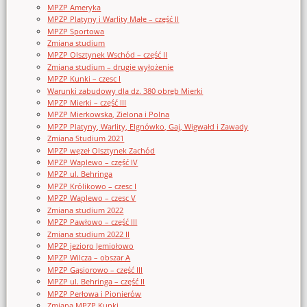
MPZP Ameryka
MPZP Platyny i Warlity Małe – część II
MPZP Sportowa
Zmiana studium
MPZP Olsztynek Wschód – część II
Zmiana studium – drugie wyłożenie
MPZP Kunki – czesc I
Warunki zabudowy dla dz. 380 obręb Mierki
MPZP Mierki – część III
MPZP Mierkowska, Zielona i Polna
MPZP Platyny, Warlity, Elgnówko, Gaj, Wigwałd i Zawady
Zmiana Studium 2021
MPZP węzeł Olsztynek Zachód
MPZP Waplewo – część IV
MPZP ul. Behringa
MPZP Królikowo – czesc I
MPZP Waplewo – czesc V
Zmiana studium 2022
MPZP Pawłowo – część III
Zmiana studium 2022 II
MPZP jezioro Jemiołowo
MPZP Wilcza – obszar A
MPZP Gąsiorowo – część III
MPZP ul. Behringa – część II
MPZP Perłowa i Pionierów
Zmiana MPZP Kunki