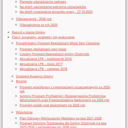
Pierwsze oświadczenie radnego
Na dzień zaprzestania pełnienia obowiązków
Na dzień rozwiązania stosunku pracy - 27.10.2025
Oświadczenia - 2026 rok
Oświadczenia za rok 2025
Raport o stanie Gminy
Plany, programy, strategie i ich wykonanie
Ponadlokalny Program Rewitalizacji Miast Sieci Cittaslow
Program rewitalizacji sieci miast
Lokalny Program Rewitalizacji gminy Olsztynek
Aktualizacja LPR – październik 2016
Aktualizacja LPR – lipiec 2017
Aktualizacja LPR – czerwiec 2018
Strategia Rozwoju Gminy
Roczne
Program współpracy z organizacjami pozarządowymi na 2026
rok
Gminny Program Profilaktyki i Rozwiązywania Problemów
Alkoholowych oraz Przeciwdziałania Narkomanii na 2026 rok
Program opieki nad zwierzętami na 2026 rok
Wieloletnie
Plan Odnowy Miejscowości Waplewo na lata 2021-2028
Program Ochrony Środowiska dla Gminy Olsztynek na lata
2023-2026 z perspektywą do 2030 roku