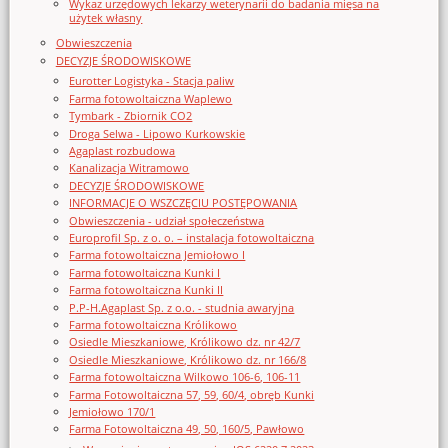
Wykaz urzędowych lekarzy weterynarii do badania mięsa na
użytek własny
Obwieszczenia
DECYZJE ŚRODOWISKOWE
Eurotter Logistyka - Stacja paliw
Farma fotowoltaiczna Waplewo
Tymbark - Zbiornik CO2
Droga Selwa - Lipowo Kurkowskie
Agaplast rozbudowa
Kanalizacja Witramowo
DECYZJE ŚRODOWISKOWE
INFORMACJE O WSZCZĘCIU POSTĘPOWANIA
Obwieszczenia - udział społeczeństwa
Europrofil Sp. z o. o. – instalacja fotowoltaiczna
Farma fotowoltaiczna Jemiołowo I
Farma fotowoltaiczna Kunki I
Farma fotowoltaiczna Kunki II
P.P-H.Agaplast Sp. z o.o. - studnia awaryjna
Farma fotowoltaiczna Królikowo
Osiedle Mieszkaniowe, Królikowo dz. nr 42/7
Osiedle Mieszkaniowe, Królikowo dz. nr 166/8
Farma fotowoltaiczna Wilkowo 106-6, 106-11
Farma Fotowoltaiczna 57, 59, 60/4, obręb Kunki
Jemiołowo 170/1
Farma Fotowoltaiczna 49, 50, 160/5, Pawłowo