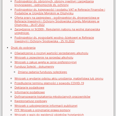
Podinspektor ds. obronnych, obrony cywilnej i zarządzania
kryzysowego - pełnomocnik ds. ochrony
Podinspektor ds. księgowości i podatku VAT w Referacie Finansów i
Podatków w Urzędzie Miejskim w Olsztynku
Oferta pracy na zastępstwo - podinspektor ds. drogownictwa w
Referacie Inwestycji i Ochrony Środowiska Urzędu Miejskiego w
Olsztynku - 26.07.2022
Zarządzenie nr 9/2009 - Regulamin naboru na wolne stanowiska
urzędnicze.
Podinspektor ds. gospodarki wodno–ściekowej w Referacie
Inwestycji i Ochrony Środowiska - 25.10.2022
Druki do pobrania
Oświadczenie o rocznej wartości sprzedanego alkoholu
Wniosek o zezwolenie na sprzedaz alkoholu
Wniosek o zakup węgla w cenie preferencyjnej
Fundusz Sołecki - dokumenty
Zmiana zadania funduszu sołeckiego
Wniosek o wydanie odpisu aktu urodzenia, małżeństwa lub zgonu
Przedłużenie terminu płatności z powodu COVID-19
Deklaracje podatkowe
Informacje podatkowe
Dofinansowanie kształcenia młodocianych pracowników
Kwestonariusz osobowy
Wniosek o udostępnienie informacji publicznej
PPF Wniosek o przyznanie prawa pomocy
Wniosek o wpis do ewidencji obiektów hotelarskich