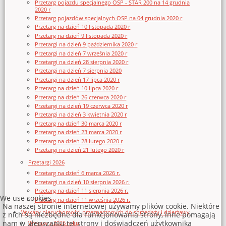
Przetarg pojazdu specjalnego OSP - STAR 200 na 14 grudnia
2020 r
Przetarg pojazdów specjalnych OSP na 04 grudnia 2020 r
Przetarg na dzień 10 listopada 2020 r
Przetarg na dzień 9 listopada 2020 r
Przetargi na dzień 9 października 2020 r
Przetargi na dzień 7 września 2020 r
Przetargi na dzień 28 sierpnia 2020 r
Przetargi na dzień 7 sierpnia 2020
Przetargi na dzień 17 lipca 2020 r
Przetarg na dzień 10 lipca 2020 r
Przetarg na dzień 26 czerwca 2020 r
Przetargi na dzień 19 czerwca 2020 r
Przetargi na dzień 3 kwietnia 2020 r
Przetarg na dzień 30 marca 2020 r
Przetarg na dzień 23 marca 2020 r
Przetarg na dzień 28 lutego 2020 r
Przetargi na dzień 21 lutego 2020 r
Przetargi 2026
Przetarg na dzień 6 marca 2026 r.
Przetargi na dzień 10 sierpnia 2026 r.
Przetarg na dzień 11 sierpnia 2026 r.
We use cookies
Przetarg na dzień 11 września 2026 r.
Na naszej stronie internetowej używamy plików cookie. Niektóre
Wykazy nieruchomości przeznaczonych do sprzedaży i dzierżawy
z nich są niezbędne dla funkcjonowania strony, inne pomagają
nam w ulepszaniu tej strony i doświadczeń użytkownika
Wykazy z 2026 roku