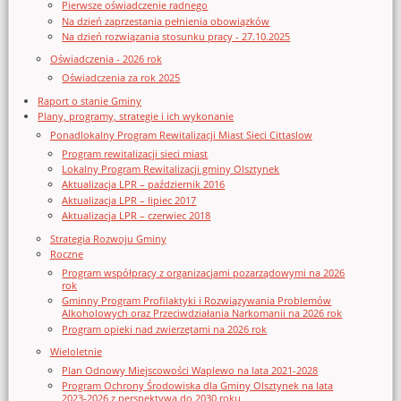
Pierwsze oświadczenie radnego
Na dzień zaprzestania pełnienia obowiązków
Na dzień rozwiązania stosunku pracy - 27.10.2025
Oświadczenia - 2026 rok
Oświadczenia za rok 2025
Raport o stanie Gminy
Plany, programy, strategie i ich wykonanie
Ponadlokalny Program Rewitalizacji Miast Sieci Cittaslow
Program rewitalizacji sieci miast
Lokalny Program Rewitalizacji gminy Olsztynek
Aktualizacja LPR – październik 2016
Aktualizacja LPR – lipiec 2017
Aktualizacja LPR – czerwiec 2018
Strategia Rozwoju Gminy
Roczne
Program współpracy z organizacjami pozarządowymi na 2026
rok
Gminny Program Profilaktyki i Rozwiązywania Problemów
Alkoholowych oraz Przeciwdziałania Narkomanii na 2026 rok
Program opieki nad zwierzętami na 2026 rok
Wieloletnie
Plan Odnowy Miejscowości Waplewo na lata 2021-2028
Program Ochrony Środowiska dla Gminy Olsztynek na lata
2023-2026 z perspektywą do 2030 roku