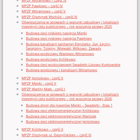
MPZP Witramowo – część IV
MPZP Pawłowo – część IV
MPZP Witramowo – część V
MPZP Olsztynek Wschód – część III
Obwieszczenia w sprawach o warunki zabudowy i lokalizacji
inwestycji celu publicznego – rok wszczęcia sprawy 2025
Budowa sieci niskiego napięcia Mierki
Budowa sieci niskiego napięcia Pawłowo
Budowa kanalizacji sanitarnej Elgnówko, Gaj, Łęciny,
Świętajny, Tolejny, Wigwałd, Wilkowo, Zawady
Budowa wodociągu Waplewo-Witramowo
Budowa wodociągu Królikowo
Budowa sieci wodociągowej Swaderki-Lipowo Kurkowskie
Budowa wodociągu i kanalizacji Witramowo
MPZP Jemiołowo - część II
MPZP Mierki - część V
MPZP Warlity Małe - część I
Obwieszczenia w sprawach o warunki zabudowy i lokalizacji
inwestycji celu publicznego – rok wszczęcia sprawy 2026
Budowa drogi dla rowerów Mierki – Swaderki - Etap 1
Budowa sieci elektroenergetycznej Królikowo
Budowa sieci elektroenergetycznej Marózek
Budowa sieci elektroenergetycznej Jemiołowo
MPZP Królikowo – część II
MPZP Olsztynek ul. Daszyńskiego – część III