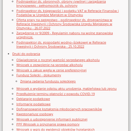
Podinspektor ds. obronnych, obrony cywilnej i zarządzania
kryzysowego - pełnomocnik ds. ochrony
Podinspektor ds. księgowości i podatku VAT w Referacie Finansów i
Podatków w Urzędzie Miejskim w Olsztynku
Oferta pracy na zastępstwo - podinspektor ds. drogownictwa w
Referacie Inwestycji i Ochrony Środowiska Urzędu Miejskiego w
Olsztynku - 26.07.2022
Zarządzenie nr 9/2009 - Regulamin naboru na wolne stanowiska
urzędnicze.
Podinspektor ds. gospodarki wodno–ściekowej w Referacie
Inwestycji i Ochrony Środowiska - 25.10.2022
Druki do pobrania
Oświadczenie o rocznej wartości sprzedanego alkoholu
Wniosek o zezwolenie na sprzedaz alkoholu
Wniosek o zakup węgla w cenie preferencyjnej
Fundusz Sołecki - dokumenty
Zmiana zadania funduszu sołeckiego
Wniosek o wydanie odpisu aktu urodzenia, małżeństwa lub zgonu
Przedłużenie terminu płatności z powodu COVID-19
Deklaracje podatkowe
Informacje podatkowe
Dofinansowanie kształcenia młodocianych pracowników
Kwestonariusz osobowy
Wniosek o udostępnienie informacji publicznej
PPF Wniosek o przyznanie prawa pomocy
Wniosek o wpis do ewidencji obiektów hotelarskich