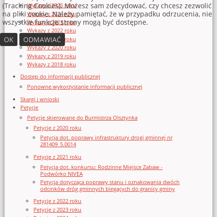
(Tracking Cookies). Możesz sam zdecydować, czy chcesz zezwolić
Wykazy z 2025 roku
na pliki cookie. Należy pamiętać, że w przypadku odrzucenia, nie
Wykazy z 2024 roku
wszystkie funkcje strony mogą być dostępne.
Wykazy z 2023 roku
Wykazy z 2022 roku
OK
ODMAWIAĆ
Wykazy z 2021 roku
Wykazy z 2020 roku
Wykazy z 2019 roku
Wykazy z 2018 roku
Dostęp do informacji publicznej
Ponowne wykorzystanie informacji publicznej
Skargi i wnioski
Petycje
Petycje skierowane do Burmistrza Olsztynka
Petycje z 2020 roku
Petycja dot. poprawy infrastruktury drogi gminnej nr
281409_5.0014
Petycje z 2021 roku
Petycja dot. konkursu: Rodzinne Miejsce Zabaw -
Podwórko NIVEA
Petycja dotycząca poprawy stanu i oznakowania dwóch
odcinków dróg gminnych biegących do granicy gminy
Petycje z 2022 roku
Petycje z 2023 roku