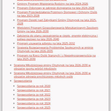
Gminny Program Wspierania Rodziny na lata 2024-2026
Program Osłonowy w zakresie dożywiania na lata 2024-2028
Program Przeciwdziałania Przemocy Domowej i Ochrony Osób
na lata 2023-2028
Program Opieki nad Zabytkami Gminy Olsztynek na lata 2025-
2028
Wieloletni Program Gospodarowania Mieszkaniowym Zasobem
Gminy na lata 2026-2030
Założenia do planu zaopatrzenia w ciepło, energię elektryczna i
paliwa gazowe na lata 2026-2040
Program usuwania azbestu na lata 2025-2032
Strategia Rozwiązywania Problemów Społecznych w gminie
Olsztynek na lata 2026-2035
Program na Rzecz Osób Starszych i z Niepełnosprawnością na
lata 2025-2030
Strategia Młodzieżowa gminy Olsztynek na lata 2026-2030 w
obszarze sportu wśród młodzieży
Strategia Młodzieżowa gminy Olsztynek na lata 2026-2030 w
obszarze zdrowia psychicznego młodych osób
Sprawozdania
Sprawozdania za rok 2020
Sprawozdania za rok 2021
Sprawozdania za rok 2022
Sprawozdania za rok 2023
Sprawozdania za rok 2024
Sprawozdania za rok 2025