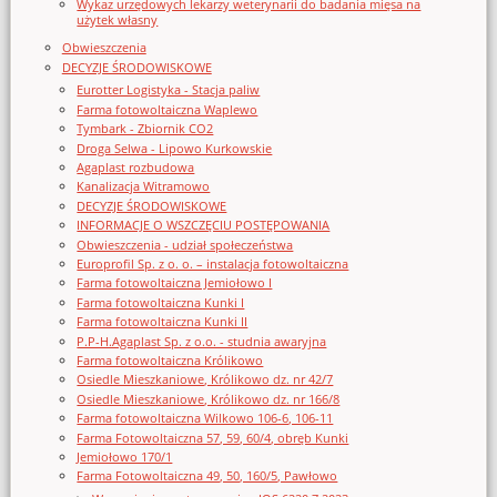
Wykaz urzędowych lekarzy weterynarii do badania mięsa na
użytek własny
Obwieszczenia
DECYZJE ŚRODOWISKOWE
Eurotter Logistyka - Stacja paliw
Farma fotowoltaiczna Waplewo
Tymbark - Zbiornik CO2
Droga Selwa - Lipowo Kurkowskie
Agaplast rozbudowa
Kanalizacja Witramowo
DECYZJE ŚRODOWISKOWE
INFORMACJE O WSZCZĘCIU POSTĘPOWANIA
Obwieszczenia - udział społeczeństwa
Europrofil Sp. z o. o. – instalacja fotowoltaiczna
Farma fotowoltaiczna Jemiołowo I
Farma fotowoltaiczna Kunki I
Farma fotowoltaiczna Kunki II
P.P-H.Agaplast Sp. z o.o. - studnia awaryjna
Farma fotowoltaiczna Królikowo
Osiedle Mieszkaniowe, Królikowo dz. nr 42/7
Osiedle Mieszkaniowe, Królikowo dz. nr 166/8
Farma fotowoltaiczna Wilkowo 106-6, 106-11
Farma Fotowoltaiczna 57, 59, 60/4, obręb Kunki
Jemiołowo 170/1
Farma Fotowoltaiczna 49, 50, 160/5, Pawłowo