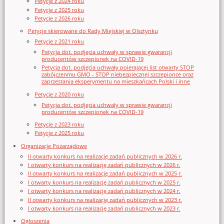
Petycje z 2024 roku
Petycje z 2025 roku
Petycje z 2026 roku
Petycje skierowane do Rady Miejskiej w Olsztynku
Petycje z 2021 roku
Petycja dot. podjęcia uchwały w sprawie gwarancji
producentów szczepionek na COVID-19
Petycja dot. podjęcia uchwały poierającej list otwarty STOP
zabójczenmu GMO - STOP niebezpiecznej szczepionce oraz
zaprzestania eksperymentu na mieszkańcach Polski i inne
Petycje z 2020 roku
Petycja dot. podjęcia uchwały w sprawie gwarancji
producentów szczepionek na COVID-19
Petycje z 2023 roku
Petycje z 2025 roku
Organizacje Pozarządowe
II otwarty konkurs na realizację zadań publicznych w 2026 r.
I otwarty konkurs na realizację zadań publicznych w 2026 r.
II otwarty konkurs na realizację zadań publicznych w 2025 r.
I otwarty konkurs na realizację zadań publicznych w 2025 r.
I otwarty konkurs na realizację zadań publicznych w 2024 r.
II otwarty konkurs na realizację zadań publicznych w 2023 r.
I otwarty konkurs na realizację zadań publicznych w 2023 r.
Ogłoszenia