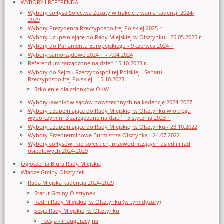
WYBORY I REFERENDA
Wybory sołtysa Sołectwa Zezuty w trakcie trwania kadencji 2024-
2029
Wybory Prezydenta Rzeczypospolitej Polskiej 2025 r.
Wybory uzupełniające do Rady Miejskiej w Olsztynku - 25.05.2025 r
Wybory do Parlamentu Europejskiego - 9 czerwca 2024 r.
Wybory samorządowe 2024 r. - 7.04.2024
Referendum zarządzone na dzień 15.10.2023 r.
Wybory do Sejmu Rzeczypospolitej Polskiej i Senatu
Rzeczypospolitej Polskiej - 15.10.2023
Szkolenie dla członków OKW
Wybory ławników sądów powszechnych na kadencję 2024-2027
Wybory uzupełniające do Rady Miejskiej w Olsztynku w okręgu
wyborczym nr 3 zarządzone na dzień 15 stycznia 2023 r.
Wybory uzupełniające do Rady Miejskiej w Olsztynku - 23.10.2022
Wybory Przedterminowe Burmistrza Olsztynka - 24.07.2022
Wybory sołtysów, rad sołeckich, przewodniczących osiedli i rad
osiedlowych 2024-2029
Ogłoszenia Biura Rady Miejskiej
Władze Gminy Olsztynek
Rada Miejska kadencja 2024-2029
Statut Gminy Olsztynek
Radni Rady Miejskiej w Olsztynku (w tym dyżury)
Sesje Rady Miejskiej w Olsztynku
I sesja - inauguracyjna