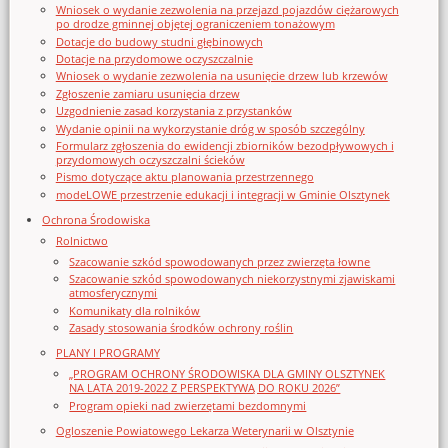
Wniosek o wydanie zezwolenia na przejazd pojazdów ciężarowych
po drodze gminnej objętej ograniczeniem tonażowym
Dotacje do budowy studni głębinowych
Dotacje na przydomowe oczyszczalnie
Wniosek o wydanie zezwolenia na usunięcie drzew lub krzewów
Zgłoszenie zamiaru usunięcia drzew
Uzgodnienie zasad korzystania z przystanków
Wydanie opinii na wykorzystanie dróg w sposób szczególny
Formularz zgłoszenia do ewidencji zbiorników bezodpływowych i
przydomowych oczyszczalni ścieków
Pismo dotyczące aktu planowania przestrzennego
modeLOWE przestrzenie edukacji i integracji w Gminie Olsztynek
Ochrona Środowiska
Rolnictwo
Szacowanie szkód spowodowanych przez zwierzęta łowne
Szacowanie szkód spowodowanych niekorzystnymi zjawiskami
atmosferycznymi
Komunikaty dla rolników
Zasady stosowania środków ochrony roślin
PLANY I PROGRAMY
„PROGRAM OCHRONY ŚRODOWISKA DLA GMINY OLSZTYNEK
NA LATA 2019-2022 Z PERSPEKTYWĄ DO ROKU 2026”
Program opieki nad zwierzętami bezdomnymi
Ogloszenie Powiatowego Lekarza Weterynarii w Olsztynie