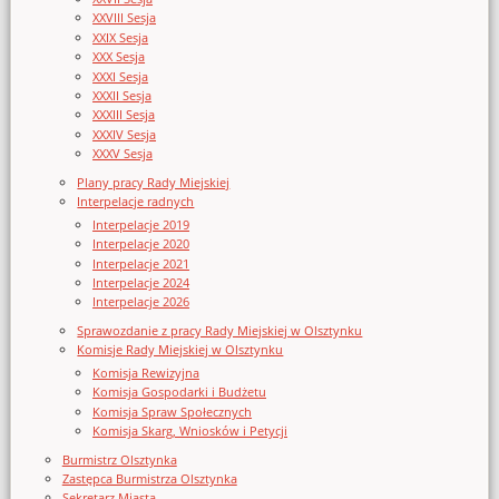
XXVIII Sesja
XXIX Sesja
XXX Sesja
XXXI Sesja
XXXII Sesja
XXXIII Sesja
XXXIV Sesja
XXXV Sesja
Plany pracy Rady Miejskiej
Interpelacje radnych
Interpelacje 2019
Interpelacje 2020
Interpelacje 2021
Interpelacje 2024
Interpelacje 2026
Sprawozdanie z pracy Rady Miejskiej w Olsztynku
Komisje Rady Miejskiej w Olsztynku
Komisja Rewizyjna
Komisja Gospodarki i Budżetu
Komisja Spraw Społecznych
Komisja Skarg, Wniosków i Petycji
Burmistrz Olsztynka
Zastępca Burmistrza Olsztynka
Sekretarz Miasta