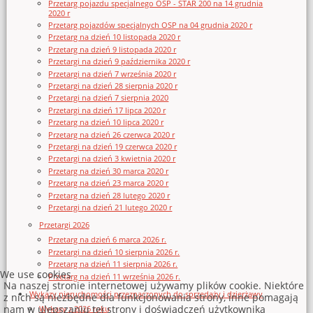
Przetarg pojazdu specjalnego OSP - STAR 200 na 14 grudnia
2020 r
Przetarg pojazdów specjalnych OSP na 04 grudnia 2020 r
Przetarg na dzień 10 listopada 2020 r
Przetarg na dzień 9 listopada 2020 r
Przetargi na dzień 9 października 2020 r
Przetargi na dzień 7 września 2020 r
Przetargi na dzień 28 sierpnia 2020 r
Przetargi na dzień 7 sierpnia 2020
Przetargi na dzień 17 lipca 2020 r
Przetarg na dzień 10 lipca 2020 r
Przetarg na dzień 26 czerwca 2020 r
Przetargi na dzień 19 czerwca 2020 r
Przetargi na dzień 3 kwietnia 2020 r
Przetarg na dzień 30 marca 2020 r
Przetarg na dzień 23 marca 2020 r
Przetarg na dzień 28 lutego 2020 r
Przetargi na dzień 21 lutego 2020 r
Przetargi 2026
Przetarg na dzień 6 marca 2026 r.
Przetargi na dzień 10 sierpnia 2026 r.
Przetarg na dzień 11 sierpnia 2026 r.
We use cookies
Przetarg na dzień 11 września 2026 r.
Na naszej stronie internetowej używamy plików cookie. Niektóre
Wykazy nieruchomości przeznaczonych do sprzedaży i dzierżawy
z nich są niezbędne dla funkcjonowania strony, inne pomagają
nam w ulepszaniu tej strony i doświadczeń użytkownika
Wykazy z 2026 roku