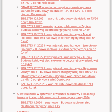
dz. 73/10 obręb Królikowo
OBWIESZCZENIE o wydaniu decyzji w sprawie wydania
warunków zabudowy dla działek 124/15 i 124/16, obręb
Lipowo Kurkowskie
ZBG.6730.129.2021 – Warunki zabudowy dla działki nr 73/24
obręb Królikowo
ZBG.6733.9.2022 Inwestycja celu publicznego – Ząbie –
Budowa kablowej elektroenergetycznej sieci nn 0,4kV
ZBG.6733.10.2022 Inwestycja celu publicznego – Mierki
(kolonia)– Budowa kablowej elektroenergetycznej sieci nn
0,4kV
ZBG.6733.11.2022 Inwestycja celu publicznego – Jemiołowo
(kolonia) – Budowa kablowej elektroenergetycznej sieci nn
0,4kV
ZBG.6733.13.2022 Inwestycja celu publicznego – Kurki –
Budowa kablowej sieci elektroenergetycznej oświetleniowej
nn 0,4kV
ZBG.6733.17.2022 Inwestycja celu publicznego – Gąsiorowo
Olsztyneckie – Budowa elektroenergetycznej sieci nn 0,4 kV
Obwieszczenie o wydaniu decyzji o warunkach zabudowy,
dz. 41/10 obręb Nowa Wieś Ostródzka
GNP.6730.185.2023 - Warunki zabudowy dla działki 1/13
obręb Lutek
Obwieszczenia w sprawach o warunki zabudowy i lokalizacji
inwestycji celu publicznego – rok wszczęcia sprawy 2024
ZBG.6733.1.2024 – Łutynowo – Budowa kablowej sieci
elektroenergetycznej nn 0,4 kV