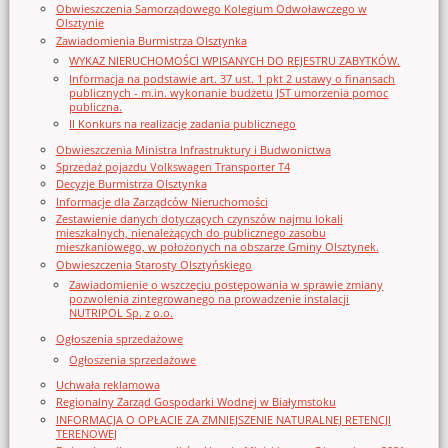
Obwieszczenia Samorządowego Kolegium Odwoławczego w
Olsztynie
Zawiadomienia Burmistrza Olsztynka
WYKAZ NIERUCHOMOŚCI WPISANYCH DO REJESTRU ZABYTKÓW.
Informacja na podstawie art. 37 ust. 1 pkt 2 ustawy o finansach
publicznych - m.in. wykonanie budżetu JST umorzenia pomoc
publiczna.
II Konkurs na realizację zadania publicznego
Obwieszczenia Ministra Infrastruktury i Budwonictwa
Sprzedaż pojazdu Volkswagen Transporter T4
Decyzje Burmistrza Olsztynka
Informacje dla Zarządców Nieruchomości
Zestawienie danych dotyczących czynszów najmu lokali
mieszkalnych, nienależących do publicznego zasobu
mieszkaniowego, w położonych na obszarze Gminy Olsztynek.
Obwieszczenia Starosty Olsztyńskiego
Zawiadomienie o wszczęciu postępowania w sprawie zmiany
pozwolenia zintegrowanego na prowadzenie instalacji
NUTRIPOL Sp. z o.o.
Ogłoszenia sprzedażowe
Ogłoszenia sprzedażowe
Uchwała reklamowa
Regionalny Zarząd Gospodarki Wodnej w Białymstoku
INFORMACJA O OPŁACIE ZA ZMNIEJSZENIE NATURALNEJ RETENCJI
TERENOWEJ