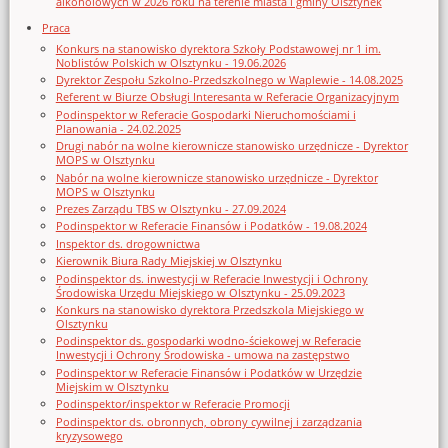
alkoholowych w 2026 roku na terenie miasta i gminy Olsztynek
Praca
Konkurs na stanowisko dyrektora Szkoły Podstawowej nr 1 im.
Noblistów Polskich w Olsztynku - 19.06.2026
Dyrektor Zespołu Szkolno-Przedszkolnego w Waplewie - 14.08.2025
Referent w Biurze Obsługi Interesanta w Referacie Organizacyjnym
Podinspektor w Referacie Gospodarki Nieruchomościami i
Planowania - 24.02.2025
Drugi nabór na wolne kierownicze stanowisko urzędnicze - Dyrektor
MOPS w Olsztynku
Nabór na wolne kierownicze stanowisko urzędnicze - Dyrektor
MOPS w Olsztynku
Prezes Zarządu TBS w Olsztynku - 27.09.2024
Podinspektor w Referacie Finansów i Podatków - 19.08.2024
Inspektor ds. drogownictwa
Kierownik Biura Rady Miejskiej w Olsztynku
Podinspektor ds. inwestycji w Referacie Inwestycji i Ochrony
Środowiska Urzędu Miejskiego w Olsztynku - 25.09.2023
Konkurs na stanowisko dyrektora Przedszkola Miejskiego w
Olsztynku
Podinspektor ds. gospodarki wodno-ściekowej w Referacie
Inwestycji i Ochrony Środowiska - umowa na zastępstwo
Podinspektor w Referacie Finansów i Podatków w Urzędzie
Miejskim w Olsztynku
Podinspektor/inspektor w Referacie Promocji
Podinspektor ds. obronnych, obrony cywilnej i zarządzania
kryzysowego