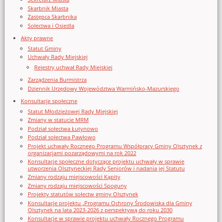
Skarbnik Miasta
Zastępca Skarbnika
Sołectwa i Osiedla
Akty prawne
Statut Gminy
Uchwały Rady Miejskiej
Rejestry uchwał Rady Miejskiej
Zarządzenia Burmistrza
Dziennik Urzędowy Województwa Warmińsko-Mazurskiego
Konsultacje społeczne
Statut Młodzieżowej Rady Miejskiej
Zmiany w statucie MRM
Podział sołectwa Łutynowo
Podział sołectwa Pawłowo
Projekt uchwały Rocznego Programu Współpracy Gminy Olsztynek z
organizacjami pozarządowymi na rok 2022
Konsultacje społeczne dotyczące projektu uchwały w sprawie
utworzenia Olsztyneckiej Rady Seniorów i nadania jej Statutu
Zmiany rodzaju miejscowości Kąpity
Zmiany rodzaju miejscowości Spoguny
Projekty statutów sołectw gminy Olsztynek
Konsultacje projektu „Programu Ochrony Środowiska dla Gminy
Olsztynek na lata 2023-2026 z perspektywą do roku 2030
Konsultacje w sprawie projektu uchwały Rocznego Programu