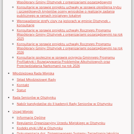
Współpracy Gminy Olsztynek z organizacjami pozarządowymi
Konsultacje w sprawie projektu uchwały w sprawie określenia trybu
i szczegółowych kryteriów oceny wniosków o realizację zadania
publicznego w ramach inicjatywy lokalnej
Wprowadzenie strefy ciszy na jeziorach w gminie Olsztynek –
konsultacje
Konsultacje w sprawie projektu uchwały Rocznego Programu
Współpracy Gminy Olsztynek z organizacjami pozarządowymi na rok
2025
Konsultacje w sprawie projektu uchwały Rocznego Programu
Współpracy Gminy Olsztynek z organizacjami pozarządowymi na rok
2026
Konsultacje społeczne w sprawie przyjęcia Gminnego Programu
Profilaktyki i Rozwiązywania Problemów Alkoholowych oraz
Przeciwdziałania Narkomanii na rok 2026
Młodzieżowa Rada Miejska
Skład Młodzieżowej Rady
Kontakt
Statut
Rada Seniorów w Olsztynku
Nabór kandydatów do II kadencji Rady Seniorów w Olsztynku
Urząd Miejski
Informacje Ogólne
Regulamin Organizacyjny Urzedu Miejskiego w Olsztynku
Kodeks etyki UM w Olsztynku
Dokumentacja dot. Zintegrowanego Systemu Zarządzania Jakością