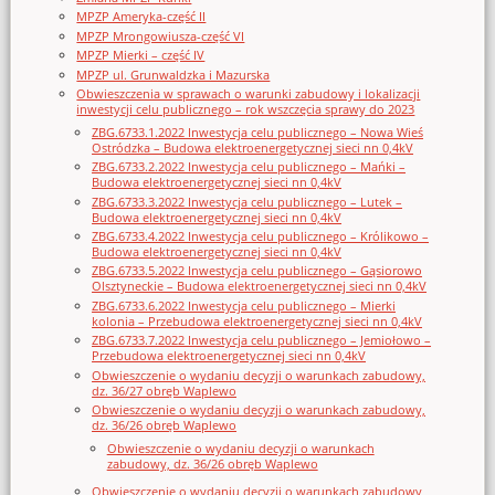
MPZP Ameryka-część II
MPZP Mrongowiusza-część VI
MPZP Mierki – część IV
MPZP ul. Grunwaldzka i Mazurska
Obwieszczenia w sprawach o warunki zabudowy i lokalizacji
inwestycji celu publicznego – rok wszczęcia sprawy do 2023
ZBG.6733.1.2022 Inwestycja celu publicznego – Nowa Wieś
Ostródzka – Budowa elektroenergetycznej sieci nn 0,4kV
ZBG.6733.2.2022 Inwestycja celu publicznego – Mańki –
Budowa elektroenergetycznej sieci nn 0,4kV
ZBG.6733.3.2022 Inwestycja celu publicznego – Lutek –
Budowa elektroenergetycznej sieci nn 0,4kV
ZBG.6733.4.2022 Inwestycja celu publicznego – Królikowo –
Budowa elektroenergetycznej sieci nn 0,4kV
ZBG.6733.5.2022 Inwestycja celu publicznego – Gąsiorowo
Olsztyneckie – Budowa elektroenergetycznej sieci nn 0,4kV
ZBG.6733.6.2022 Inwestycja celu publicznego – Mierki
kolonia – Przebudowa elektroenergetycznej sieci nn 0,4kV
ZBG.6733.7.2022 Inwestycja celu publicznego – Jemiołowo –
Przebudowa elektroenergetycznej sieci nn 0,4kV
Obwieszczenie o wydaniu decyzji o warunkach zabudowy,
dz. 36/27 obręb Waplewo
Obwieszczenie o wydaniu decyzji o warunkach zabudowy,
dz. 36/26 obręb Waplewo
Obwieszczenie o wydaniu decyzji o warunkach
zabudowy, dz. 36/26 obręb Waplewo
Obwieszczenie o wydaniu decyzji o warunkach zabudowy,