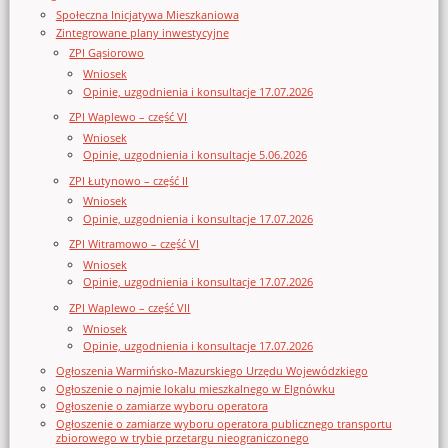
Społeczna Inicjatywa Mieszkaniowa
Zintegrowane plany inwestycyjne
ZPI Gąsiorowo
Wniosek
Opinie, uzgodnienia i konsultacje 17.07.2026
ZPI Waplewo – część VI
Wniosek
Opinie, uzgodnienia i konsultacje 5.06.2026
ZPI Łutynowo – część II
Wniosek
Opinie, uzgodnienia i konsultacje 17.07.2026
ZPI Witramowo – część VI
Wniosek
Opinie, uzgodnienia i konsultacje 17.07.2026
ZPI Waplewo – część VII
Wniosek
Opinie, uzgodnienia i konsultacje 17.07.2026
Ogłoszenia Warmińsko-Mazurskiego Urzędu Wojewódzkiego
Ogłoszenie o najmie lokalu mieszkalnego w Elgnówku
Ogłoszenie o zamiarze wyboru operatora
Ogłoszenie o zamiarze wyboru operatora publicznego transportu
zbiorowego w trybie przetargu nieograniczonego