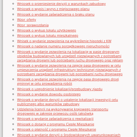
Wniosek o przeniesienie decyzji o warunkach zabudowy
Wniosek o wypis i wyrys z miejscowego planu
Wniosek o wydanie zaświadczenia o braku planu
Wzor_oferty
Wzor_sprawozdania
Wniosek o wykup lokalu użytkowego
Wniosek o wykup lokalu mieszkalnego
Wnisek o wydanie zezwolenia na wykreślenie hipoteki z KW
Wniosek o nadanie numeru porządkowego nieruchomości
Wniosek o wydanie zezwolenia na lokalizację w pasie drogowym
obiektów budowlanych lub urządzeń niezwiązanych z potrzebami
zarządzania drogami lub potrzebami ruchu drogowego oraz reklam
Wniosek o wydanie zezwolenia na zajęcie pasa drogowego w celu
umieszczenia urządzeń infrastruktury technicznej niezwiązanych z
potrzebami zarządzania drogami lub potrzebami ruchu drogowego
Wniosek o wydanie zezwolenia na zajęcie pasa drogowego drogi
gminnej w celu prowadzenia robót
Wniosek o uzgodnienie lokalizacji/przebudowy zjazdu
Wniosek o wydanie dowodu osobistego
Wniosek o wydanie decyzji o ustalenie lokalizacji inwestycji celu
publicznego albo warunków zabudowy
Udzielenia licencji na wykonywanie krajowego transportu
drogowego w zakresie przewozu osób taksówką
Wniosek o wydanie zaświadczenia o rewitalizacji
Wniosek o dotację z programu Ciepłe Mieszkanie
Wniosek o płatność z programu Ciepłe Mieszkanie
Wniosek o wydanie decyzji o środowiskowych uwarunkowaniach