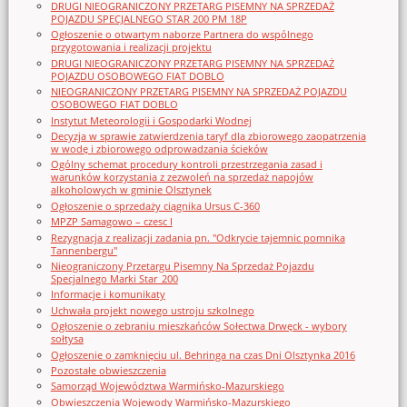
DRUGI NIEOGRANICZONY PRZETARG PISEMNY NA SPRZEDAŻ
POJAZDU SPECJALNEGO STAR 200 PM 18P
Ogłoszenie o otwartym naborze Partnera do wspólnego
przygotowania i realizacji projektu
DRUGI NIEOGRANICZONY PRZETARG PISEMNY NA SPRZEDAŻ
POJAZDU OSOBOWEGO FIAT DOBLO
NIEOGRANICZONY PRZETARG PISEMNY NA SPRZEDAŻ POJAZDU
OSOBOWEGO FIAT DOBLO
Instytut Meteorologii i Gospodarki Wodnej
Decyzja w sprawie zatwierdzenia taryf dla zbiorowego zaopatrzenia
w wodę i zbiorowego odprowadzania ścieków
Ogólny schemat procedury kontroli przestrzegania zasad i
warunków korzystania z zezwoleń na sprzedaż napojów
alkoholowych w gminie Olsztynek
Ogłoszenie o sprzedaży ciągnika Ursus C-360
MPZP Samagowo – czesc I
Rezygnacja z realizacji zadania pn. "Odkrycie tajemnic pomnika
Tannenbergu"
Nieograniczony Przetargu Pisemny Na Sprzedaż Pojazdu
Specjalnego Marki Star_200
Informacje i komunikaty
Uchwała projekt nowego ustroju szkolnego
Ogłoszenie o zebraniu mieszkańców Sołectwa Drwęck - wybory
sołtysa
Ogłoszenie o zamknięciu ul. Behringa na czas Dni Olsztynka 2016
Pozostałe obwieszczenia
Samorząd Województwa Warmińsko-Mazurskiego
Obwieszczenia Wojewody Warmińsko-Mazurskiego