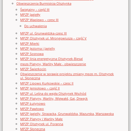
Obwieszczenia Burmistrza Olsztynka
Świętajny – część III
MPZP Jagiełły
MPZP Waplewo – czesc III
Do uchwalenia
MPZP ul. Grunwaldzka-czesc III
MPZP Olsztynek ul. Mrongowiusza – część V
MPZP Mierki
MPZP Jeziorna i Jagielly
MPZP Sosnowa
MPZP linia energetyczna Olsztynek-Biesal
mpzp Platyny, Warlity Małe - obwieszczenie
MPZP Świerkocin
Obwieszczenie w sprawie projektu zmiany mpzp m. Olsztynek
ul. Słoneczna
MPZP Lipowo Kurkowskie – czesc II
MPZP Jemiołowo – część II
MPZP ul. Leśna do węzła Olsztynek Wschód
MPZP Platyny, Warlity, Wigwałd, Gaj, Drwęck
MPZP Łutynowo
MPZP Pawłowo
MPZP Jagielly, Strazacka, Grunwaldzka, Mazurska, Warszawska
MPZP Platyny i Warlity Małe
MPZP Olsztynek ul. Poranna
MPZP Słoneczna