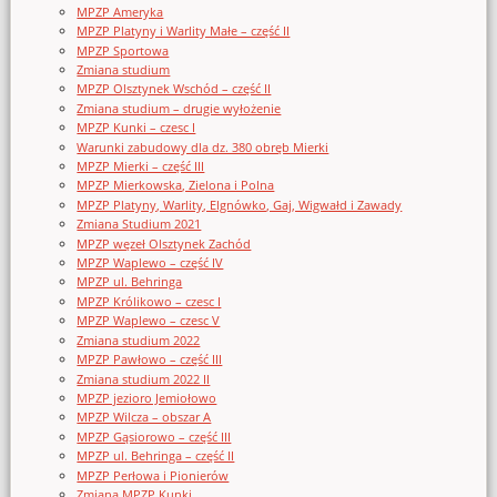
MPZP Ameryka
MPZP Platyny i Warlity Małe – część II
MPZP Sportowa
Zmiana studium
MPZP Olsztynek Wschód – część II
Zmiana studium – drugie wyłożenie
MPZP Kunki – czesc I
Warunki zabudowy dla dz. 380 obręb Mierki
MPZP Mierki – część III
MPZP Mierkowska, Zielona i Polna
MPZP Platyny, Warlity, Elgnówko, Gaj, Wigwałd i Zawady
Zmiana Studium 2021
MPZP węzeł Olsztynek Zachód
MPZP Waplewo – część IV
MPZP ul. Behringa
MPZP Królikowo – czesc I
MPZP Waplewo – czesc V
Zmiana studium 2022
MPZP Pawłowo – część III
Zmiana studium 2022 II
MPZP jezioro Jemiołowo
MPZP Wilcza – obszar A
MPZP Gąsiorowo – część III
MPZP ul. Behringa – część II
MPZP Perłowa i Pionierów
Zmiana MPZP Kunki