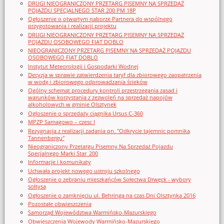
DRUGI NIEOGRANICZONY PRZETARG PISEMNY NA SPRZEDAŻ
POJAZDU SPECJALNEGO STAR 200 PM 18P
Ogłoszenie o otwartym naborze Partnera do wspólnego
przygotowania i realizacji projektu
DRUGI NIEOGRANICZONY PRZETARG PISEMNY NA SPRZEDAŻ
POJAZDU OSOBOWEGO FIAT DOBLO
NIEOGRANICZONY PRZETARG PISEMNY NA SPRZEDAŻ POJAZDU
OSOBOWEGO FIAT DOBLO
Instytut Meteorologii i Gospodarki Wodnej
Decyzja w sprawie zatwierdzenia taryf dla zbiorowego zaopatrzenia
w wodę i zbiorowego odprowadzania ścieków
Ogólny schemat procedury kontroli przestrzegania zasad i
warunków korzystania z zezwoleń na sprzedaż napojów
alkoholowych w gminie Olsztynek
Ogłoszenie o sprzedaży ciągnika Ursus C-360
MPZP Samagowo – czesc I
Rezygnacja z realizacji zadania pn. "Odkrycie tajemnic pomnika
Tannenbergu"
Nieograniczony Przetargu Pisemny Na Sprzedaż Pojazdu
Specjalnego Marki Star_200
Informacje i komunikaty
Uchwała projekt nowego ustroju szkolnego
Ogłoszenie o zebraniu mieszkańców Sołectwa Drwęck - wybory
sołtysa
Ogłoszenie o zamknięciu ul. Behringa na czas Dni Olsztynka 2016
Pozostałe obwieszczenia
Samorząd Województwa Warmińsko-Mazurskiego
Obwieszczenia Wojewody Warmińsko-Mazurskiego