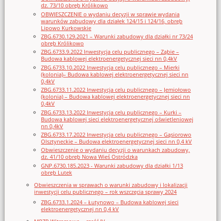
dz. 73/10 obręb Królikowo
OBWIESZCZENIE o wydaniu decyzji w sprawie wydania
warunków zabudowy dla działek 124/15 i 124/16, obręb
Lipowo Kurkowskie
ZBG.6730.129.2021 – Warunki zabudowy dla działki nr 73/24
obręb Królikowo
ZBG.6733.9.2022 Inwestycja celu publicznego – Ząbie –
Budowa kablowej elektroenergetycznej sieci nn 0,4kV
ZBG.6733.10.2022 Inwestycja celu publicznego – Mierki
(kolonia)– Budowa kablowej elektroenergetycznej sieci nn
0,4kV
ZBG.6733.11.2022 Inwestycja celu publicznego – Jemiołowo
(kolonia) – Budowa kablowej elektroenergetycznej sieci nn
0,4kV
ZBG.6733.13.2022 Inwestycja celu publicznego – Kurki –
Budowa kablowej sieci elektroenergetycznej oświetleniowej
nn 0,4kV
ZBG.6733.17.2022 Inwestycja celu publicznego – Gąsiorowo
Olsztyneckie – Budowa elektroenergetycznej sieci nn 0,4 kV
Obwieszczenie o wydaniu decyzji o warunkach zabudowy,
dz. 41/10 obręb Nowa Wieś Ostródzka
GNP.6730.185.2023 - Warunki zabudowy dla działki 1/13
obręb Lutek
Obwieszczenia w sprawach o warunki zabudowy i lokalizacji
inwestycji celu publicznego – rok wszczęcia sprawy 2024
ZBG.6733.1.2024 – Łutynowo – Budowa kablowej sieci
elektroenergetycznej nn 0,4 kV