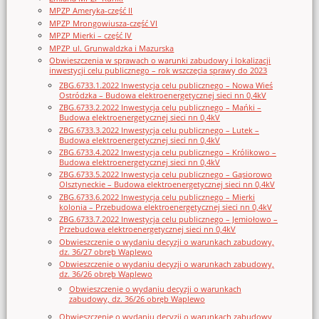
MPZP Ameryka-część II
MPZP Mrongowiusza-część VI
MPZP Mierki – część IV
MPZP ul. Grunwaldzka i Mazurska
Obwieszczenia w sprawach o warunki zabudowy i lokalizacji
inwestycji celu publicznego – rok wszczęcia sprawy do 2023
ZBG.6733.1.2022 Inwestycja celu publicznego – Nowa Wieś
Ostródzka – Budowa elektroenergetycznej sieci nn 0,4kV
ZBG.6733.2.2022 Inwestycja celu publicznego – Mańki –
Budowa elektroenergetycznej sieci nn 0,4kV
ZBG.6733.3.2022 Inwestycja celu publicznego – Lutek –
Budowa elektroenergetycznej sieci nn 0,4kV
ZBG.6733.4.2022 Inwestycja celu publicznego – Królikowo –
Budowa elektroenergetycznej sieci nn 0,4kV
ZBG.6733.5.2022 Inwestycja celu publicznego – Gąsiorowo
Olsztyneckie – Budowa elektroenergetycznej sieci nn 0,4kV
ZBG.6733.6.2022 Inwestycja celu publicznego – Mierki
kolonia – Przebudowa elektroenergetycznej sieci nn 0,4kV
ZBG.6733.7.2022 Inwestycja celu publicznego – Jemiołowo –
Przebudowa elektroenergetycznej sieci nn 0,4kV
Obwieszczenie o wydaniu decyzji o warunkach zabudowy,
dz. 36/27 obręb Waplewo
Obwieszczenie o wydaniu decyzji o warunkach zabudowy,
dz. 36/26 obręb Waplewo
Obwieszczenie o wydaniu decyzji o warunkach
zabudowy, dz. 36/26 obręb Waplewo
Obwieszczenie o wydaniu decyzji o warunkach zabudowy,