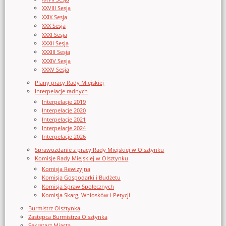
XXVIII Sesja
XXIX Sesja
XXX Sesja
XXXI Sesja
XXXII Sesja
XXXIII Sesja
XXXIV Sesja
XXXV Sesja
Plany pracy Rady Miejskiej
Interpelacje radnych
Interpelacje 2019
Interpelacje 2020
Interpelacje 2021
Interpelacje 2024
Interpelacje 2026
Sprawozdanie z pracy Rady Miejskiej w Olsztynku
Komisje Rady Miejskiej w Olsztynku
Komisja Rewizyjna
Komisja Gospodarki i Budżetu
Komisja Spraw Społecznych
Komisja Skarg, Wniosków i Petycji
Burmistrz Olsztynka
Zastępca Burmistrza Olsztynka
Sekretarz Miasta