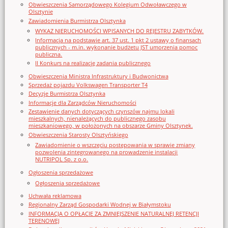
Obwieszczenia Samorządowego Kolegium Odwoławczego w
Olsztynie
Zawiadomienia Burmistrza Olsztynka
WYKAZ NIERUCHOMOŚCI WPISANYCH DO REJESTRU ZABYTKÓW.
Informacja na podstawie art. 37 ust. 1 pkt 2 ustawy o finansach
publicznych - m.in. wykonanie budżetu JST umorzenia pomoc
publiczna.
II Konkurs na realizację zadania publicznego
Obwieszczenia Ministra Infrastruktury i Budwonictwa
Sprzedaż pojazdu Volkswagen Transporter T4
Decyzje Burmistrza Olsztynka
Informacje dla Zarządców Nieruchomości
Zestawienie danych dotyczących czynszów najmu lokali
mieszkalnych, nienależących do publicznego zasobu
mieszkaniowego, w położonych na obszarze Gminy Olsztynek.
Obwieszczenia Starosty Olsztyńskiego
Zawiadomienie o wszczęciu postępowania w sprawie zmiany
pozwolenia zintegrowanego na prowadzenie instalacji
NUTRIPOL Sp. z o.o.
Ogłoszenia sprzedażowe
Ogłoszenia sprzedażowe
Uchwała reklamowa
Regionalny Zarząd Gospodarki Wodnej w Białymstoku
INFORMACJA O OPŁACIE ZA ZMNIEJSZENIE NATURALNEJ RETENCJI
TERENOWEJ