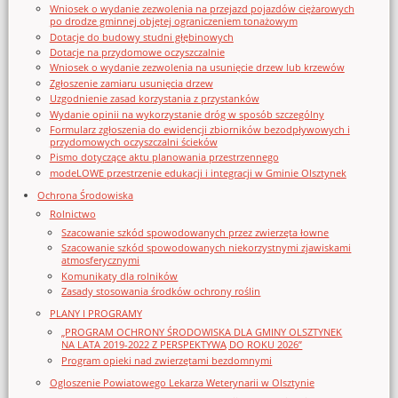
Wniosek o wydanie zezwolenia na przejazd pojazdów ciężarowych
po drodze gminnej objętej ograniczeniem tonażowym
Dotacje do budowy studni głębinowych
Dotacje na przydomowe oczyszczalnie
Wniosek o wydanie zezwolenia na usunięcie drzew lub krzewów
Zgłoszenie zamiaru usunięcia drzew
Uzgodnienie zasad korzystania z przystanków
Wydanie opinii na wykorzystanie dróg w sposób szczególny
Formularz zgłoszenia do ewidencji zbiorników bezodpływowych i
przydomowych oczyszczalni ścieków
Pismo dotyczące aktu planowania przestrzennego
modeLOWE przestrzenie edukacji i integracji w Gminie Olsztynek
Ochrona Środowiska
Rolnictwo
Szacowanie szkód spowodowanych przez zwierzęta łowne
Szacowanie szkód spowodowanych niekorzystnymi zjawiskami
atmosferycznymi
Komunikaty dla rolników
Zasady stosowania środków ochrony roślin
PLANY I PROGRAMY
„PROGRAM OCHRONY ŚRODOWISKA DLA GMINY OLSZTYNEK
NA LATA 2019-2022 Z PERSPEKTYWĄ DO ROKU 2026”
Program opieki nad zwierzętami bezdomnymi
Ogloszenie Powiatowego Lekarza Weterynarii w Olsztynie