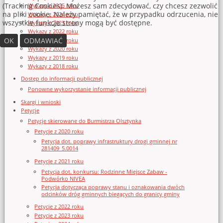
(Tracking Cookies). Możesz sam zdecydować, czy chcesz zezwolić
Wykazy z 2025 roku
na pliki cookie. Należy pamiętać, że w przypadku odrzucenia, nie
Wykazy z 2024 roku
wszystkie funkcje strony mogą być dostępne.
Wykazy z 2023 roku
Wykazy z 2022 roku
OK
ODMAWIAĆ
Wykazy z 2021 roku
Wykazy z 2020 roku
Wykazy z 2019 roku
Wykazy z 2018 roku
Dostęp do informacji publicznej
Ponowne wykorzystanie informacji publicznej
Skargi i wnioski
Petycje
Petycje skierowane do Burmistrza Olsztynka
Petycje z 2020 roku
Petycja dot. poprawy infrastruktury drogi gminnej nr
281409_5.0014
Petycje z 2021 roku
Petycja dot. konkursu: Rodzinne Miejsce Zabaw -
Podwórko NIVEA
Petycja dotycząca poprawy stanu i oznakowania dwóch
odcinków dróg gminnych biegących do granicy gminy
Petycje z 2022 roku
Petycje z 2023 roku