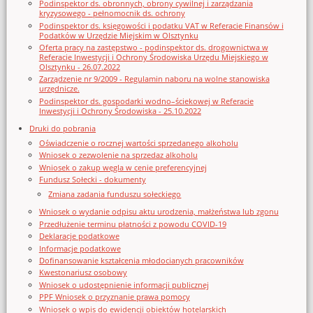
Podinspektor ds. obronnych, obrony cywilnej i zarządzania
kryzysowego - pełnomocnik ds. ochrony
Podinspektor ds. księgowości i podatku VAT w Referacie Finansów i
Podatków w Urzędzie Miejskim w Olsztynku
Oferta pracy na zastępstwo - podinspektor ds. drogownictwa w
Referacie Inwestycji i Ochrony Środowiska Urzędu Miejskiego w
Olsztynku - 26.07.2022
Zarządzenie nr 9/2009 - Regulamin naboru na wolne stanowiska
urzędnicze.
Podinspektor ds. gospodarki wodno–ściekowej w Referacie
Inwestycji i Ochrony Środowiska - 25.10.2022
Druki do pobrania
Oświadczenie o rocznej wartości sprzedanego alkoholu
Wniosek o zezwolenie na sprzedaz alkoholu
Wniosek o zakup węgla w cenie preferencyjnej
Fundusz Sołecki - dokumenty
Zmiana zadania funduszu sołeckiego
Wniosek o wydanie odpisu aktu urodzenia, małżeństwa lub zgonu
Przedłużenie terminu płatności z powodu COVID-19
Deklaracje podatkowe
Informacje podatkowe
Dofinansowanie kształcenia młodocianych pracowników
Kwestonariusz osobowy
Wniosek o udostępnienie informacji publicznej
PPF Wniosek o przyznanie prawa pomocy
Wniosek o wpis do ewidencji obiektów hotelarskich