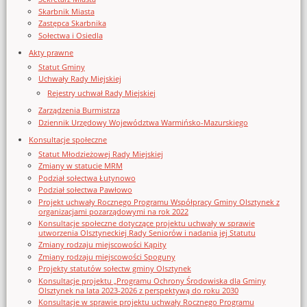
Skarbnik Miasta
Zastępca Skarbnika
Sołectwa i Osiedla
Akty prawne
Statut Gminy
Uchwały Rady Miejskiej
Rejestry uchwał Rady Miejskiej
Zarządzenia Burmistrza
Dziennik Urzędowy Województwa Warmińsko-Mazurskiego
Konsultacje społeczne
Statut Młodzieżowej Rady Miejskiej
Zmiany w statucie MRM
Podział sołectwa Łutynowo
Podział sołectwa Pawłowo
Projekt uchwały Rocznego Programu Współpracy Gminy Olsztynek z
organizacjami pozarządowymi na rok 2022
Konsultacje społeczne dotyczące projektu uchwały w sprawie
utworzenia Olsztyneckiej Rady Seniorów i nadania jej Statutu
Zmiany rodzaju miejscowości Kąpity
Zmiany rodzaju miejscowości Spoguny
Projekty statutów sołectw gminy Olsztynek
Konsultacje projektu „Programu Ochrony Środowiska dla Gminy
Olsztynek na lata 2023-2026 z perspektywą do roku 2030
Konsultacje w sprawie projektu uchwały Rocznego Programu