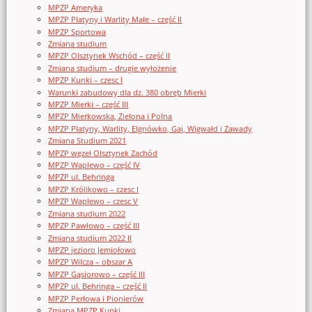
MPZP Ameryka
MPZP Platyny i Warlity Małe – część II
MPZP Sportowa
Zmiana studium
MPZP Olsztynek Wschód – część II
Zmiana studium – drugie wyłożenie
MPZP Kunki – czesc I
Warunki zabudowy dla dz. 380 obręb Mierki
MPZP Mierki – część III
MPZP Mierkowska, Zielona i Polna
MPZP Platyny, Warlity, Elgnówko, Gaj, Wigwałd i Zawady
Zmiana Studium 2021
MPZP węzeł Olsztynek Zachód
MPZP Waplewo – część IV
MPZP ul. Behringa
MPZP Królikowo – czesc I
MPZP Waplewo – czesc V
Zmiana studium 2022
MPZP Pawłowo – część III
Zmiana studium 2022 II
MPZP jezioro Jemiołowo
MPZP Wilcza – obszar A
MPZP Gąsiorowo – część III
MPZP ul. Behringa – część II
MPZP Perłowa i Pionierów
Zmiana MPZP Kunki