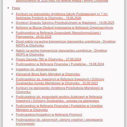
alkoholowych w 2026 roku na terenie miasta i gminy Olsztynek
Praca
Konkurs na stanowisko dyrektora Szkoły Podstawowej nr 1 im.
Noblistów Polskich w Olsztynku - 19.06.2026
Dyrektor Zespołu Szkolno-Przedszkolnego w Waplewie - 14.08.2025
Referent w Biurze Obsługi Interesanta w Referacie Organizacyjnym
Podinspektor w Referacie Gospodarki Nieruchomościami i
Planowania - 24.02.2025
Drugi nabór na wolne kierownicze stanowisko urzędnicze - Dyrektor
MOPS w Olsztynku
Nabór na wolne kierownicze stanowisko urzędnicze - Dyrektor
MOPS w Olsztynku
Prezes Zarządu TBS w Olsztynku - 27.09.2024
Podinspektor w Referacie Finansów i Podatków - 19.08.2024
Inspektor ds. drogownictwa
Kierownik Biura Rady Miejskiej w Olsztynku
Podinspektor ds. inwestycji w Referacie Inwestycji i Ochrony
Środowiska Urzędu Miejskiego w Olsztynku - 25.09.2023
Konkurs na stanowisko dyrektora Przedszkola Miejskiego w
Olsztynku
Podinspektor ds. gospodarki wodno-ściekowej w Referacie
Inwestycji i Ochrony Środowiska - umowa na zastępstwo
Podinspektor w Referacie Finansów i Podatków w Urzędzie
Miejskim w Olsztynku
Podinspektor/inspektor w Referacie Promocji
Podinspektor ds. obronnych, obrony cywilnej i zarządzania
kryzysowego