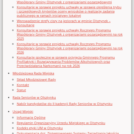
Współpracy Gminy Olsztynek z organizacjami pozarządowymi
Konsultacje w sprawie projektu uchwały w sprawie określenia trybu
i szczegółowych kryteriów oceny wniosków o realizację zadania
publicznego w ramach inicjatywy lokalnej
Wprowadzenie strefy ciszy na jeziorach w gminie Olsztynek –
konsultacje
Konsultacje w sprawie projektu uchwały Rocznego Programu
Współpracy Gminy Olsztynek z organizacjami pozarządowymi na rok
2025
Konsultacje w sprawie projektu uchwały Rocznego Programu
Współpracy Gminy Olsztynek z organizacjami pozarządowymi na rok
2026
Konsultacje społeczne w sprawie przyjęcia Gminnego Programu
Profilaktyki i Rozwiązywania Problemów Alkoholowych oraz
Przeciwdziałania Narkomanii na rok 2026
Młodzieżowa Rada Miejska
Skład Młodzieżowej Rady
Kontakt
Statut
Rada Seniorów w Olsztynku
Nabór kandydatów do II kadencji Rady Seniorów w Olsztynku
Urząd Miejski
Informacje Ogólne
Regulamin Organizacyjny Urzedu Miejskiego w Olsztynku
Kodeks etyki UM w Olsztynku
Dokumentacja dot. Zintegrowanego Systemu Zarządzania Jakością