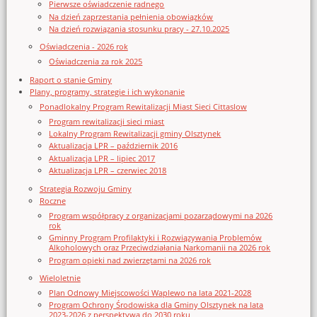
Pierwsze oświadczenie radnego
Na dzień zaprzestania pełnienia obowiązków
Na dzień rozwiązania stosunku pracy - 27.10.2025
Oświadczenia - 2026 rok
Oświadczenia za rok 2025
Raport o stanie Gminy
Plany, programy, strategie i ich wykonanie
Ponadlokalny Program Rewitalizacji Miast Sieci Cittaslow
Program rewitalizacji sieci miast
Lokalny Program Rewitalizacji gminy Olsztynek
Aktualizacja LPR – październik 2016
Aktualizacja LPR – lipiec 2017
Aktualizacja LPR – czerwiec 2018
Strategia Rozwoju Gminy
Roczne
Program współpracy z organizacjami pozarządowymi na 2026
rok
Gminny Program Profilaktyki i Rozwiązywania Problemów
Alkoholowych oraz Przeciwdziałania Narkomanii na 2026 rok
Program opieki nad zwierzętami na 2026 rok
Wieloletnie
Plan Odnowy Miejscowości Waplewo na lata 2021-2028
Program Ochrony Środowiska dla Gminy Olsztynek na lata
2023-2026 z perspektywą do 2030 roku