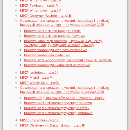
MPZP Witramowo – część IV
MPZP Pawłowo – część IV
MPZP Witramowo – część V
MPZP Olsztynek Wschód – część III
Obwieszczenia w sprawach o warunki zabudowy i lokalizacji
inwestycji celu publicznego – rok wszczęcia sprawy 2025
Budowa sieci niskiego napięcia Mierki
Budowa sieci niskiego napięcia Pawłowo
Budowa kanalizacji sanitarnej Elgnówko, Gaj, Łęciny,
Świętajny, Tolejny, Wigwałd, Wilkowo, Zawady
Budowa wodociągu Waplewo-Witramowo
Budowa wodociągu Królikowo
Budowa sieci wodociągowej Swaderki-Lipowo Kurkowskie
Budowa wodociągu i kanalizacji Witramowo
MPZP Jemiołowo - część II
MPZP Mierki - część V
MPZP Warlity Małe - część I
Obwieszczenia w sprawach o warunki zabudowy i lokalizacji
inwestycji celu publicznego – rok wszczęcia sprawy 2026
Budowa drogi dla rowerów Mierki – Swaderki - Etap 1
Budowa sieci elektroenergetycznej Królikowo
Budowa sieci elektroenergetycznej Marózek
Budowa sieci elektroenergetycznej Jemiołowo
MPZP Królikowo – część II
MPZP Olsztynek ul. Daszyńskiego – część III