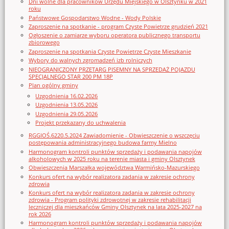
Dni wolne dla pracowników Urzędu Miejskiego w Olsztynku w 2021
roku
Państwowe Gospodarstwo Wodne - Wody Polskie
Zaproszenie na spotkanie - program Czyste Powietrze grudzień 2021
Ogłoszenie o zamiarze wyboru operatora publicznego transportu
zbiorowego
Zaproszenie na spotkania Czyste Powietrze Czyste Mieszkanie
Wybory do walnych zgromadzeń izb rolniczych
NIEOGRANICZONY PRZETARG PISEMNY NA SPRZEDAŻ POJAZDU
SPECJALNEGO STAR 200 PM 18P
Plan ogólny gminy
Uzgodnienia 16.02.2026
Uzgodnienia 13.05.2026
Uzgodnienia 29.05.2026
Projekt przekazany do uchwalenia
RGGIOŚ.6220.5.2024 Zawiadomienie - Obwieszczenie o wszczęciu
postępowania administracyjnego budowa farmy Mielno
Harmonogram kontroli punktów sprzedaży i podawania napojów
alkoholowych w 2025 roku na terenie miasta i gminy Olsztynek
Obwieszczenia Marszałka województwa Warmińsko-Mazurskiego
Konkurs ofert na wybór realizatora zadania w zakresie ochrony
zdrowia
Konkurs ofert na wybór realizatora zadania w zakresie ochrony
zdrowia - Program polityki zdrowotnej w zakresie rehabilitacji
leczniczej dla mieszkańców Gminy Olsztynek na lata 2025-2027 na
rok 2026
Harmonogram kontroli punktów sprzedaży i podawania napojów