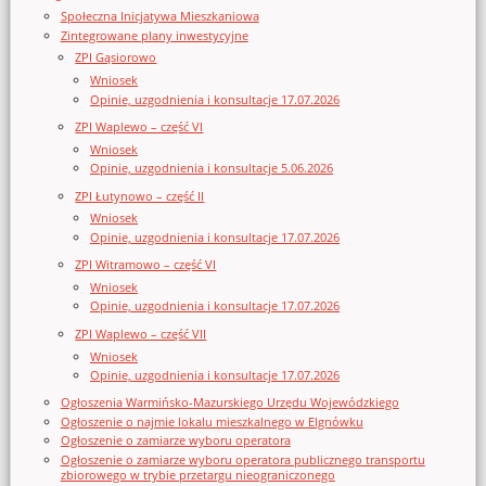
Społeczna Inicjatywa Mieszkaniowa
Zintegrowane plany inwestycyjne
ZPI Gąsiorowo
Wniosek
Opinie, uzgodnienia i konsultacje 17.07.2026
ZPI Waplewo – część VI
Wniosek
Opinie, uzgodnienia i konsultacje 5.06.2026
ZPI Łutynowo – część II
Wniosek
Opinie, uzgodnienia i konsultacje 17.07.2026
ZPI Witramowo – część VI
Wniosek
Opinie, uzgodnienia i konsultacje 17.07.2026
ZPI Waplewo – część VII
Wniosek
Opinie, uzgodnienia i konsultacje 17.07.2026
Ogłoszenia Warmińsko-Mazurskiego Urzędu Wojewódzkiego
Ogłoszenie o najmie lokalu mieszkalnego w Elgnówku
Ogłoszenie o zamiarze wyboru operatora
Ogłoszenie o zamiarze wyboru operatora publicznego transportu
zbiorowego w trybie przetargu nieograniczonego