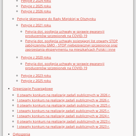
Petycje z 2024 roku
Petycje z 2025 roku
Petycje z 2026 roku
Petycje skierowane do Rady Miejskiej w Olsztynku
Petycje z 2021 roku
Petycja dot. podjęcia uchwały w sprawie gwarancji
producentów szczepionek na COVID-19
Petycja dot. podjęcia uchwały poierającej list otwarty STOP
zabójczenmu GMO - STOP niebezpiecznej szczepionce oraz
zaprzestania eksperymentu na mieszkańcach Polski i inne
Petycje z 2020 roku
Petycja dot. podjęcia uchwały w sprawie gwarancji
producentów szczepionek na COVID-19
Petycje z 2023 roku
Petycje z 2025 roku
Organizacje Pozarządowe
II otwarty konkurs na realizację zadań publicznych w 2026 r.
I otwarty konkurs na realizację zadań publicznych w 2026 r.
II otwarty konkurs na realizację zadań publicznych w 2025 r.
I otwarty konkurs na realizację zadań publicznych w 2025 r.
I otwarty konkurs na realizację zadań publicznych w 2024 r.
II otwarty konkurs na realizację zadań publicznych w 2023 r.
I otwarty konkurs na realizację zadań publicznych w 2023 r.
Ogłoszenia