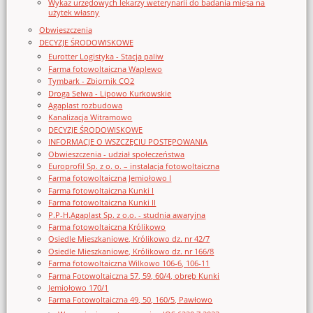
Wykaz urzędowych lekarzy weterynarii do badania mięsa na
użytek własny
Obwieszczenia
DECYZJE ŚRODOWISKOWE
Eurotter Logistyka - Stacja paliw
Farma fotowoltaiczna Waplewo
Tymbark - Zbiornik CO2
Droga Selwa - Lipowo Kurkowskie
Agaplast rozbudowa
Kanalizacja Witramowo
DECYZJE ŚRODOWISKOWE
INFORMACJE O WSZCZĘCIU POSTĘPOWANIA
Obwieszczenia - udział społeczeństwa
Europrofil Sp. z o. o. – instalacja fotowoltaiczna
Farma fotowoltaiczna Jemiołowo I
Farma fotowoltaiczna Kunki I
Farma fotowoltaiczna Kunki II
P.P-H.Agaplast Sp. z o.o. - studnia awaryjna
Farma fotowoltaiczna Królikowo
Osiedle Mieszkaniowe, Królikowo dz. nr 42/7
Osiedle Mieszkaniowe, Królikowo dz. nr 166/8
Farma fotowoltaiczna Wilkowo 106-6, 106-11
Farma Fotowoltaiczna 57, 59, 60/4, obręb Kunki
Jemiołowo 170/1
Farma Fotowoltaiczna 49, 50, 160/5, Pawłowo