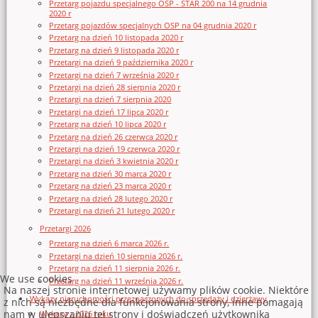
Przetarg pojazdu specjalnego OSP - STAR 200 na 14 grudnia
2020 r
Przetarg pojazdów specjalnych OSP na 04 grudnia 2020 r
Przetarg na dzień 10 listopada 2020 r
Przetarg na dzień 9 listopada 2020 r
Przetargi na dzień 9 października 2020 r
Przetargi na dzień 7 września 2020 r
Przetargi na dzień 28 sierpnia 2020 r
Przetargi na dzień 7 sierpnia 2020
Przetargi na dzień 17 lipca 2020 r
Przetarg na dzień 10 lipca 2020 r
Przetarg na dzień 26 czerwca 2020 r
Przetargi na dzień 19 czerwca 2020 r
Przetargi na dzień 3 kwietnia 2020 r
Przetarg na dzień 30 marca 2020 r
Przetarg na dzień 23 marca 2020 r
Przetarg na dzień 28 lutego 2020 r
Przetargi na dzień 21 lutego 2020 r
Przetargi 2026
Przetarg na dzień 6 marca 2026 r.
Przetargi na dzień 10 sierpnia 2026 r.
Przetarg na dzień 11 sierpnia 2026 r.
We use cookies
Przetarg na dzień 11 września 2026 r.
Na naszej stronie internetowej używamy plików cookie. Niektóre
Wykazy nieruchomości przeznaczonych do sprzedaży i dzierżawy
z nich są niezbędne dla funkcjonowania strony, inne pomagają
nam w ulepszaniu tej strony i doświadczeń użytkownika
Wykazy z 2026 roku