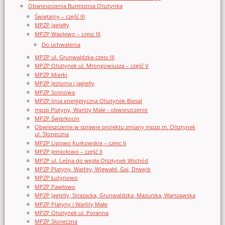
Obwieszczenia Burmistrza Olsztynka
Świętajny – część III
MPZP Jagiełły
MPZP Waplewo – czesc III
Do uchwalenia
MPZP ul. Grunwaldzka-czesc III
MPZP Olsztynek ul. Mrongowiusza – część V
MPZP Mierki
MPZP Jeziorna i Jagielly
MPZP Sosnowa
MPZP linia energetyczna Olsztynek-Biesal
mpzp Platyny, Warlity Małe - obwieszczenie
MPZP Świerkocin
Obwieszczenie w sprawie projektu zmiany mpzp m. Olsztynek
ul. Słoneczna
MPZP Lipowo Kurkowskie – czesc II
MPZP Jemiołowo – część II
MPZP ul. Leśna do węzła Olsztynek Wschód
MPZP Platyny, Warlity, Wigwałd, Gaj, Drwęck
MPZP Łutynowo
MPZP Pawłowo
MPZP Jagielly, Strazacka, Grunwaldzka, Mazurska, Warszawska
MPZP Platyny i Warlity Małe
MPZP Olsztynek ul. Poranna
MPZP Słoneczna