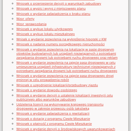
Wniosek o przeniesienie decyzji o warunkach zabudowy
Wniosek o wypis i wyrys z miejscowego planu
Wniosek o wydanie zaświadczenia o braku planu
Wzor_oferty
Wzor_sprawozdania
Wniosek o wykup lokalu użytkowego
Wniosek o wykup lokalu mieszkalnego
Wnisek o wydanie zezwolenia na wykreślenie hipoteki z KW
Wniosek o nadanie numeru porządkowego nieruchomości
Wniosek o wydanie zezwolenia na lokalizację w pasie drogowym
obiektów budowlanych lub urządzeń niezwiązanych z potrzebami
zarządzania drogami lub potrzebami ruchu drogowego oraz reklam
Wniosek o wydanie zezwolenia na zajęcie pasa drogowego w celu
umieszczenia urządzeń infrastruktury technicznej niezwiązanych z
potrzebami zarządzania drogami lub potrzebami ruchu drogowego
Wniosek o wydanie zezwolenia na zajęcie pasa drogowego drogi
gminnej w celu prowadzenia robót
Wniosek o uzgodnienie lokalizacji/przebudowy zjazdu
Wniosek o wydanie dowodu osobistego
Wniosek o wydanie decyzji o ustalenie lokalizacji inwestycji celu
publicznego albo warunków zabudowy
Udzielenia licencji na wykonywanie krajowego transportu
drogowego w zakresie przewozu osób taksówką
Wniosek o wydanie zaświadczenia o rewitalizacji
Wniosek o dotację z programu Ciepłe Mieszkanie
Wniosek o płatność z programu Ciepłe Mieszkanie
Wniosek o wydanie decyzji o środowiskowych uwarunkowaniach