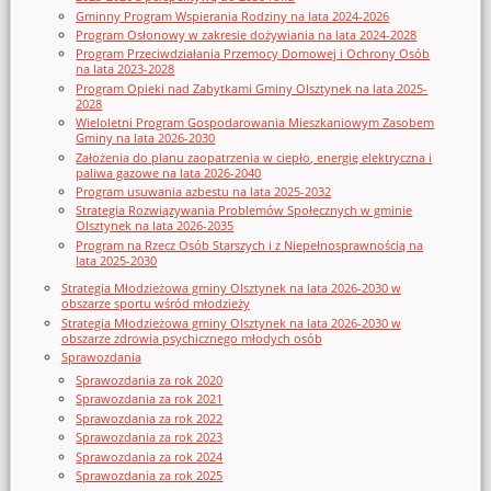
Gminny Program Wspierania Rodziny na lata 2024-2026
Program Osłonowy w zakresie dożywiania na lata 2024-2028
Program Przeciwdziałania Przemocy Domowej i Ochrony Osób
na lata 2023-2028
Program Opieki nad Zabytkami Gminy Olsztynek na lata 2025-
2028
Wieloletni Program Gospodarowania Mieszkaniowym Zasobem
Gminy na lata 2026-2030
Założenia do planu zaopatrzenia w ciepło, energię elektryczna i
paliwa gazowe na lata 2026-2040
Program usuwania azbestu na lata 2025-2032
Strategia Rozwiązywania Problemów Społecznych w gminie
Olsztynek na lata 2026-2035
Program na Rzecz Osób Starszych i z Niepełnosprawnością na
lata 2025-2030
Strategia Młodzieżowa gminy Olsztynek na lata 2026-2030 w
obszarze sportu wśród młodzieży
Strategia Młodzieżowa gminy Olsztynek na lata 2026-2030 w
obszarze zdrowia psychicznego młodych osób
Sprawozdania
Sprawozdania za rok 2020
Sprawozdania za rok 2021
Sprawozdania za rok 2022
Sprawozdania za rok 2023
Sprawozdania za rok 2024
Sprawozdania za rok 2025