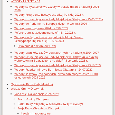
WYBORY I REFERENDA
Wybory sołtysa Sołectwa Zezuty w trakcie trwania kadencji 2024-
2029
Wybory Prezydenta Rzeczypospolitej Polskiej 2025 r.
Wybory uzupełniające do Rady Miejskiej w Olsztynku - 25.05.2025 r
Wybory do Parlamentu Europejskiego - 9 czerwca 2024 r.
Wybory samorządowe 2024 r. - 7.04.2024
Referendum zarządzone na dzień 15.10.2023 r.
Wybory do Sejmu Rzeczypospolitej Polskiej i Senatu
Rzeczypospolitej Polskiej - 15.10.2023
Szkolenie dla członków OKW
Wybory ławników sądów powszechnych na kadencję 2024-2027
Wybory uzupełniające do Rady Miejskiej w Olsztynku w okręgu
wyborczym nr 3 zarządzone na dzień 15 stycznia 2023 r.
Wybory uzupełniające do Rady Miejskiej w Olsztynku - 23.10.2022
Wybory Przedterminowe Burmistrza Olsztynka - 24.07.2022
Wybory sołtysów, rad sołeckich, przewodniczących osiedli i rad
osiedlowych 2024-2029
Ogłoszenia Biura Rady Miejskiej
Władze Gminy Olsztynek
Rada Miejska kadencja 2024-2029
Statut Gminy Olsztynek
Radni Rady Miejskiej w Olsztynku (w tym dyżury)
Sesje Rady Miejskiej w Olsztynku
I sesja - inauguracyjna