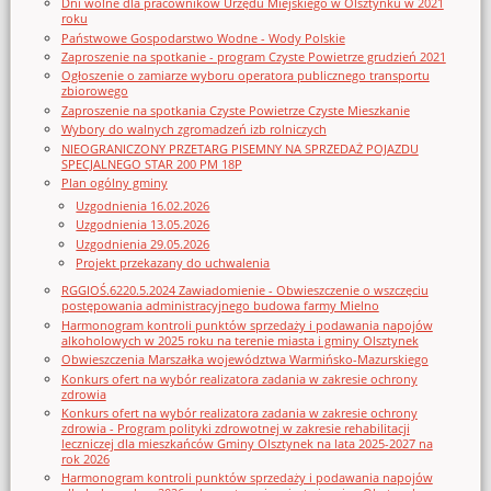
Dni wolne dla pracowników Urzędu Miejskiego w Olsztynku w 2021
roku
Państwowe Gospodarstwo Wodne - Wody Polskie
Zaproszenie na spotkanie - program Czyste Powietrze grudzień 2021
Ogłoszenie o zamiarze wyboru operatora publicznego transportu
zbiorowego
Zaproszenie na spotkania Czyste Powietrze Czyste Mieszkanie
Wybory do walnych zgromadzeń izb rolniczych
NIEOGRANICZONY PRZETARG PISEMNY NA SPRZEDAŻ POJAZDU
SPECJALNEGO STAR 200 PM 18P
Plan ogólny gminy
Uzgodnienia 16.02.2026
Uzgodnienia 13.05.2026
Uzgodnienia 29.05.2026
Projekt przekazany do uchwalenia
RGGIOŚ.6220.5.2024 Zawiadomienie - Obwieszczenie o wszczęciu
postępowania administracyjnego budowa farmy Mielno
Harmonogram kontroli punktów sprzedaży i podawania napojów
alkoholowych w 2025 roku na terenie miasta i gminy Olsztynek
Obwieszczenia Marszałka województwa Warmińsko-Mazurskiego
Konkurs ofert na wybór realizatora zadania w zakresie ochrony
zdrowia
Konkurs ofert na wybór realizatora zadania w zakresie ochrony
zdrowia - Program polityki zdrowotnej w zakresie rehabilitacji
leczniczej dla mieszkańców Gminy Olsztynek na lata 2025-2027 na
rok 2026
Harmonogram kontroli punktów sprzedaży i podawania napojów