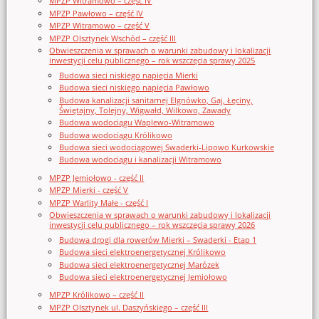
MPZP Witramowo – część IV
MPZP Pawłowo – część IV
MPZP Witramowo – część V
MPZP Olsztynek Wschód – część III
Obwieszczenia w sprawach o warunki zabudowy i lokalizacji
inwestycji celu publicznego – rok wszczęcia sprawy 2025
Budowa sieci niskiego napięcia Mierki
Budowa sieci niskiego napięcia Pawłowo
Budowa kanalizacji sanitarnej Elgnówko, Gaj, Łęciny,
Świętajny, Tolejny, Wigwałd, Wilkowo, Zawady
Budowa wodociągu Waplewo-Witramowo
Budowa wodociągu Królikowo
Budowa sieci wodociągowej Swaderki-Lipowo Kurkowskie
Budowa wodociągu i kanalizacji Witramowo
MPZP Jemiołowo - część II
MPZP Mierki - część V
MPZP Warlity Małe - część I
Obwieszczenia w sprawach o warunki zabudowy i lokalizacji
inwestycji celu publicznego – rok wszczęcia sprawy 2026
Budowa drogi dla rowerów Mierki – Swaderki - Etap 1
Budowa sieci elektroenergetycznej Królikowo
Budowa sieci elektroenergetycznej Marózek
Budowa sieci elektroenergetycznej Jemiołowo
MPZP Królikowo – część II
MPZP Olsztynek ul. Daszyńskiego – część III