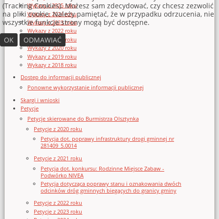
(Tracking Cookies). Możesz sam zdecydować, czy chcesz zezwolić
Wykazy z 2025 roku
na pliki cookie. Należy pamiętać, że w przypadku odrzucenia, nie
Wykazy z 2024 roku
wszystkie funkcje strony mogą być dostępne.
Wykazy z 2023 roku
Wykazy z 2022 roku
OK
ODMAWIAĆ
Wykazy z 2021 roku
Wykazy z 2020 roku
Wykazy z 2019 roku
Wykazy z 2018 roku
Dostęp do informacji publicznej
Ponowne wykorzystanie informacji publicznej
Skargi i wnioski
Petycje
Petycje skierowane do Burmistrza Olsztynka
Petycje z 2020 roku
Petycja dot. poprawy infrastruktury drogi gminnej nr
281409_5.0014
Petycje z 2021 roku
Petycja dot. konkursu: Rodzinne Miejsce Zabaw -
Podwórko NIVEA
Petycja dotycząca poprawy stanu i oznakowania dwóch
odcinków dróg gminnych biegących do granicy gminy
Petycje z 2022 roku
Petycje z 2023 roku