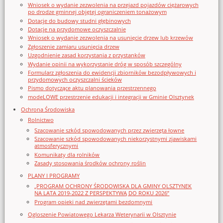
Wniosek o wydanie zezwolenia na przejazd pojazdów ciężarowych
po drodze gminnej objętej ograniczeniem tonażowym
Dotacje do budowy studni głębinowych
Dotacje na przydomowe oczyszczalnie
Wniosek o wydanie zezwolenia na usunięcie drzew lub krzewów
Zgłoszenie zamiaru usunięcia drzew
Uzgodnienie zasad korzystania z przystanków
Wydanie opinii na wykorzystanie dróg w sposób szczególny
Formularz zgłoszenia do ewidencji zbiorników bezodpływowych i
przydomowych oczyszczalni ścieków
Pismo dotyczące aktu planowania przestrzennego
modeLOWE przestrzenie edukacji i integracji w Gminie Olsztynek
Ochrona Środowiska
Rolnictwo
Szacowanie szkód spowodowanych przez zwierzęta łowne
Szacowanie szkód spowodowanych niekorzystnymi zjawiskami
atmosferycznymi
Komunikaty dla rolników
Zasady stosowania środków ochrony roślin
PLANY I PROGRAMY
„PROGRAM OCHRONY ŚRODOWISKA DLA GMINY OLSZTYNEK
NA LATA 2019-2022 Z PERSPEKTYWĄ DO ROKU 2026”
Program opieki nad zwierzętami bezdomnymi
Ogloszenie Powiatowego Lekarza Weterynarii w Olsztynie