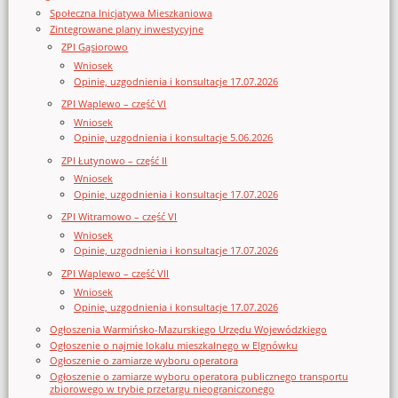
Społeczna Inicjatywa Mieszkaniowa
Zintegrowane plany inwestycyjne
ZPI Gąsiorowo
Wniosek
Opinie, uzgodnienia i konsultacje 17.07.2026
ZPI Waplewo – część VI
Wniosek
Opinie, uzgodnienia i konsultacje 5.06.2026
ZPI Łutynowo – część II
Wniosek
Opinie, uzgodnienia i konsultacje 17.07.2026
ZPI Witramowo – część VI
Wniosek
Opinie, uzgodnienia i konsultacje 17.07.2026
ZPI Waplewo – część VII
Wniosek
Opinie, uzgodnienia i konsultacje 17.07.2026
Ogłoszenia Warmińsko-Mazurskiego Urzędu Wojewódzkiego
Ogłoszenie o najmie lokalu mieszkalnego w Elgnówku
Ogłoszenie o zamiarze wyboru operatora
Ogłoszenie o zamiarze wyboru operatora publicznego transportu
zbiorowego w trybie przetargu nieograniczonego