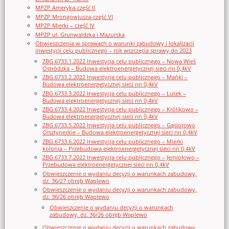
MPZP Ameryka-część II
MPZP Mrongowiusza-część VI
MPZP Mierki – część IV
MPZP ul. Grunwaldzka i Mazurska
Obwieszczenia w sprawach o warunki zabudowy i lokalizacji
inwestycji celu publicznego – rok wszczęcia sprawy do 2023
ZBG.6733.1.2022 Inwestycja celu publicznego – Nowa Wieś
Ostródzka – Budowa elektroenergetycznej sieci nn 0,4kV
ZBG.6733.2.2022 Inwestycja celu publicznego – Mańki –
Budowa elektroenergetycznej sieci nn 0,4kV
ZBG.6733.3.2022 Inwestycja celu publicznego – Lutek –
Budowa elektroenergetycznej sieci nn 0,4kV
ZBG.6733.4.2022 Inwestycja celu publicznego – Królikowo –
Budowa elektroenergetycznej sieci nn 0,4kV
ZBG.6733.5.2022 Inwestycja celu publicznego – Gąsiorowo
Olsztyneckie – Budowa elektroenergetycznej sieci nn 0,4kV
ZBG.6733.6.2022 Inwestycja celu publicznego – Mierki
kolonia – Przebudowa elektroenergetycznej sieci nn 0,4kV
ZBG.6733.7.2022 Inwestycja celu publicznego – Jemiołowo –
Przebudowa elektroenergetycznej sieci nn 0,4kV
Obwieszczenie o wydaniu decyzji o warunkach zabudowy,
dz. 36/27 obręb Waplewo
Obwieszczenie o wydaniu decyzji o warunkach zabudowy,
dz. 36/26 obręb Waplewo
Obwieszczenie o wydaniu decyzji o warunkach
zabudowy, dz. 36/26 obręb Waplewo
Obwieszczenie o wydaniu decyzji o warunkach zabudowy,