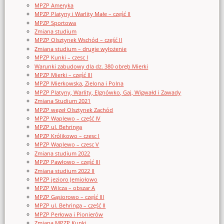
MPZP Ameryka
MPZP Platyny i Warlity Małe – część II
MPZP Sportowa
Zmiana studium
MPZP Olsztynek Wschód – część II
Zmiana studium – drugie wyłożenie
MPZP Kunki – czesc I
Warunki zabudowy dla dz. 380 obręb Mierki
MPZP Mierki – część III
MPZP Mierkowska, Zielona i Polna
MPZP Platyny, Warlity, Elgnówko, Gaj, Wigwałd i Zawady
Zmiana Studium 2021
MPZP węzeł Olsztynek Zachód
MPZP Waplewo – część IV
MPZP ul. Behringa
MPZP Królikowo – czesc I
MPZP Waplewo – czesc V
Zmiana studium 2022
MPZP Pawłowo – część III
Zmiana studium 2022 II
MPZP jezioro Jemiołowo
MPZP Wilcza – obszar A
MPZP Gąsiorowo – część III
MPZP ul. Behringa – część II
MPZP Perłowa i Pionierów
Zmiana MPZP Kunki