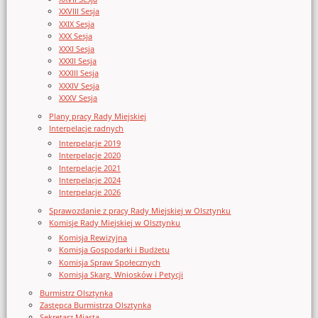
XXVIII Sesja
XXIX Sesja
XXX Sesja
XXXI Sesja
XXXII Sesja
XXXIII Sesja
XXXIV Sesja
XXXV Sesja
Plany pracy Rady Miejskiej
Interpelacje radnych
Interpelacje 2019
Interpelacje 2020
Interpelacje 2021
Interpelacje 2024
Interpelacje 2026
Sprawozdanie z pracy Rady Miejskiej w Olsztynku
Komisje Rady Miejskiej w Olsztynku
Komisja Rewizyjna
Komisja Gospodarki i Budżetu
Komisja Spraw Społecznych
Komisja Skarg, Wniosków i Petycji
Burmistrz Olsztynka
Zastępca Burmistrza Olsztynka
Sekretarz Miasta