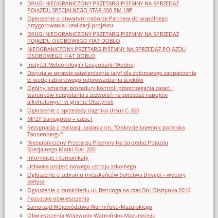
DRUGI NIEOGRANICZONY PRZETARG PISEMNY NA SPRZEDAŻ
POJAZDU SPECJALNEGO STAR 200 PM 18P
Ogłoszenie o otwartym naborze Partnera do wspólnego
przygotowania i realizacji projektu
DRUGI NIEOGRANICZONY PRZETARG PISEMNY NA SPRZEDAŻ
POJAZDU OSOBOWEGO FIAT DOBLO
NIEOGRANICZONY PRZETARG PISEMNY NA SPRZEDAŻ POJAZDU
OSOBOWEGO FIAT DOBLO
Instytut Meteorologii i Gospodarki Wodnej
Decyzja w sprawie zatwierdzenia taryf dla zbiorowego zaopatrzenia
w wodę i zbiorowego odprowadzania ścieków
Ogólny schemat procedury kontroli przestrzegania zasad i
warunków korzystania z zezwoleń na sprzedaż napojów
alkoholowych w gminie Olsztynek
Ogłoszenie o sprzedaży ciągnika Ursus C-360
MPZP Samagowo – czesc I
Rezygnacja z realizacji zadania pn. "Odkrycie tajemnic pomnika
Tannenbergu"
Nieograniczony Przetargu Pisemny Na Sprzedaż Pojazdu
Specjalnego Marki Star_200
Informacje i komunikaty
Uchwała projekt nowego ustroju szkolnego
Ogłoszenie o zebraniu mieszkańców Sołectwa Drwęck - wybory
sołtysa
Ogłoszenie o zamknięciu ul. Behringa na czas Dni Olsztynka 2016
Pozostałe obwieszczenia
Samorząd Województwa Warmińsko-Mazurskiego
Obwieszczenia Wojewody Warmińsko-Mazurskiego