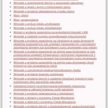
Wniosek o przeniesienie decyzji o warunkach zabudowy
Wniosek o wypis i wyrys z miejscowego planu
Wniosek o wydanie zaświadczenia o braku planu
Wzor_oferty
Wzor_sprawozdania
Wniosek o wykup lokalu użytkowego
Wniosek o wykup lokalu mieszkalnego
Wnisek o wydanie zezwolenia na wykreślenie hipoteki z KW
Wniosek o nadanie numeru porządkowego nieruchomości
Wniosek o wydanie zezwolenia na lokalizację w pasie drogowym
obiektów budowlanych lub urządzeń niezwiązanych z potrzebami
zarządzania drogami lub potrzebami ruchu drogowego oraz reklam
Wniosek o wydanie zezwolenia na zajęcie pasa drogowego w celu
umieszczenia urządzeń infrastruktury technicznej niezwiązanych z
potrzebami zarządzania drogami lub potrzebami ruchu drogowego
Wniosek o wydanie zezwolenia na zajęcie pasa drogowego drogi
gminnej w celu prowadzenia robót
Wniosek o uzgodnienie lokalizacji/przebudowy zjazdu
Wniosek o wydanie dowodu osobistego
Wniosek o wydanie decyzji o ustalenie lokalizacji inwestycji celu
publicznego albo warunków zabudowy
Udzielenia licencji na wykonywanie krajowego transportu
drogowego w zakresie przewozu osób taksówką
Wniosek o wydanie zaświadczenia o rewitalizacji
Wniosek o dotację z programu Ciepłe Mieszkanie
Wniosek o płatność z programu Ciepłe Mieszkanie
Wniosek o wydanie decyzji o środowiskowych uwarunkowaniach