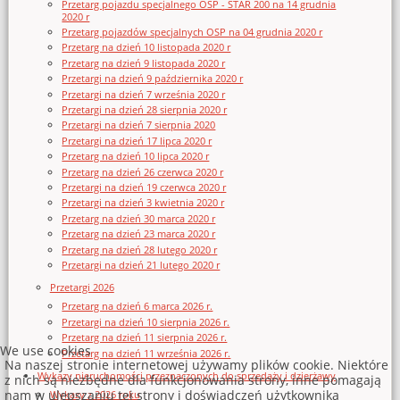
Przetarg pojazdu specjalnego OSP - STAR 200 na 14 grudnia
2020 r
Przetarg pojazdów specjalnych OSP na 04 grudnia 2020 r
Przetarg na dzień 10 listopada 2020 r
Przetarg na dzień 9 listopada 2020 r
Przetargi na dzień 9 października 2020 r
Przetargi na dzień 7 września 2020 r
Przetargi na dzień 28 sierpnia 2020 r
Przetargi na dzień 7 sierpnia 2020
Przetargi na dzień 17 lipca 2020 r
Przetarg na dzień 10 lipca 2020 r
Przetarg na dzień 26 czerwca 2020 r
Przetargi na dzień 19 czerwca 2020 r
Przetargi na dzień 3 kwietnia 2020 r
Przetarg na dzień 30 marca 2020 r
Przetarg na dzień 23 marca 2020 r
Przetarg na dzień 28 lutego 2020 r
Przetargi na dzień 21 lutego 2020 r
Przetargi 2026
Przetarg na dzień 6 marca 2026 r.
Przetargi na dzień 10 sierpnia 2026 r.
Przetarg na dzień 11 sierpnia 2026 r.
We use cookies
Przetarg na dzień 11 września 2026 r.
Na naszej stronie internetowej używamy plików cookie. Niektóre
Wykazy nieruchomości przeznaczonych do sprzedaży i dzierżawy
z nich są niezbędne dla funkcjonowania strony, inne pomagają
nam w ulepszaniu tej strony i doświadczeń użytkownika
Wykazy z 2026 roku