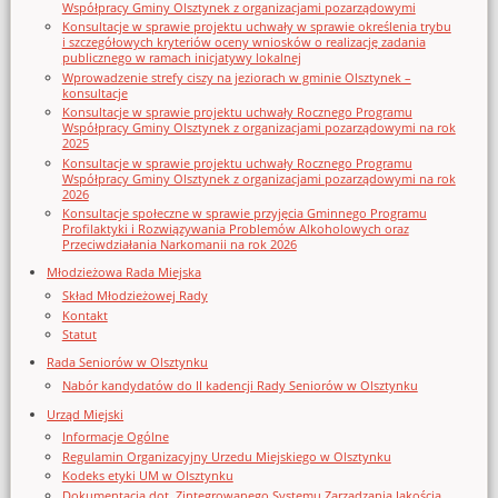
Współpracy Gminy Olsztynek z organizacjami pozarządowymi
Konsultacje w sprawie projektu uchwały w sprawie określenia trybu
i szczegółowych kryteriów oceny wniosków o realizację zadania
publicznego w ramach inicjatywy lokalnej
Wprowadzenie strefy ciszy na jeziorach w gminie Olsztynek –
konsultacje
Konsultacje w sprawie projektu uchwały Rocznego Programu
Współpracy Gminy Olsztynek z organizacjami pozarządowymi na rok
2025
Konsultacje w sprawie projektu uchwały Rocznego Programu
Współpracy Gminy Olsztynek z organizacjami pozarządowymi na rok
2026
Konsultacje społeczne w sprawie przyjęcia Gminnego Programu
Profilaktyki i Rozwiązywania Problemów Alkoholowych oraz
Przeciwdziałania Narkomanii na rok 2026
Młodzieżowa Rada Miejska
Skład Młodzieżowej Rady
Kontakt
Statut
Rada Seniorów w Olsztynku
Nabór kandydatów do II kadencji Rady Seniorów w Olsztynku
Urząd Miejski
Informacje Ogólne
Regulamin Organizacyjny Urzedu Miejskiego w Olsztynku
Kodeks etyki UM w Olsztynku
Dokumentacja dot. Zintegrowanego Systemu Zarządzania Jakością