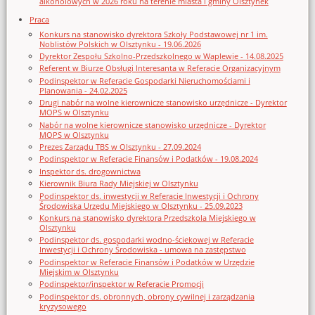
alkoholowych w 2026 roku na terenie miasta i gminy Olsztynek
Praca
Konkurs na stanowisko dyrektora Szkoły Podstawowej nr 1 im.
Noblistów Polskich w Olsztynku - 19.06.2026
Dyrektor Zespołu Szkolno-Przedszkolnego w Waplewie - 14.08.2025
Referent w Biurze Obsługi Interesanta w Referacie Organizacyjnym
Podinspektor w Referacie Gospodarki Nieruchomościami i
Planowania - 24.02.2025
Drugi nabór na wolne kierownicze stanowisko urzędnicze - Dyrektor
MOPS w Olsztynku
Nabór na wolne kierownicze stanowisko urzędnicze - Dyrektor
MOPS w Olsztynku
Prezes Zarządu TBS w Olsztynku - 27.09.2024
Podinspektor w Referacie Finansów i Podatków - 19.08.2024
Inspektor ds. drogownictwa
Kierownik Biura Rady Miejskiej w Olsztynku
Podinspektor ds. inwestycji w Referacie Inwestycji i Ochrony
Środowiska Urzędu Miejskiego w Olsztynku - 25.09.2023
Konkurs na stanowisko dyrektora Przedszkola Miejskiego w
Olsztynku
Podinspektor ds. gospodarki wodno-ściekowej w Referacie
Inwestycji i Ochrony Środowiska - umowa na zastępstwo
Podinspektor w Referacie Finansów i Podatków w Urzędzie
Miejskim w Olsztynku
Podinspektor/inspektor w Referacie Promocji
Podinspektor ds. obronnych, obrony cywilnej i zarządzania
kryzysowego