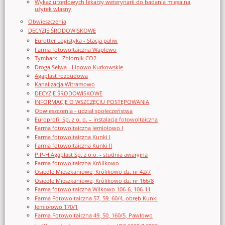
Wykaz urzędowych lekarzy weterynarii do badania mięsa na
użytek własny
Obwieszczenia
DECYZJE ŚRODOWISKOWE
Eurotter Logistyka - Stacja paliw
Farma fotowoltaiczna Waplewo
Tymbark - Zbiornik CO2
Droga Selwa - Lipowo Kurkowskie
Agaplast rozbudowa
Kanalizacja Witramowo
DECYZJE ŚRODOWISKOWE
INFORMACJE O WSZCZĘCIU POSTĘPOWANIA
Obwieszczenia - udział społeczeństwa
Europrofil Sp. z o. o. – instalacja fotowoltaiczna
Farma fotowoltaiczna Jemiołowo I
Farma fotowoltaiczna Kunki I
Farma fotowoltaiczna Kunki II
P.P-H.Agaplast Sp. z o.o. - studnia awaryjna
Farma fotowoltaiczna Królikowo
Osiedle Mieszkaniowe, Królikowo dz. nr 42/7
Osiedle Mieszkaniowe, Królikowo dz. nr 166/8
Farma fotowoltaiczna Wilkowo 106-6, 106-11
Farma Fotowoltaiczna 57, 59, 60/4, obręb Kunki
Jemiołowo 170/1
Farma Fotowoltaiczna 49, 50, 160/5, Pawłowo