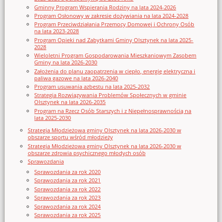
Gminny Program Wspierania Rodziny na lata 2024-2026
Program Osłonowy w zakresie dożywiania na lata 2024-2028
Program Przeciwdziałania Przemocy Domowej i Ochrony Osób
na lata 2023-2028
Program Opieki nad Zabytkami Gminy Olsztynek na lata 2025-
2028
Wieloletni Program Gospodarowania Mieszkaniowym Zasobem
Gminy na lata 2026-2030
Założenia do planu zaopatrzenia w ciepło, energię elektryczna i
paliwa gazowe na lata 2026-2040
Program usuwania azbestu na lata 2025-2032
Strategia Rozwiązywania Problemów Społecznych w gminie
Olsztynek na lata 2026-2035
Program na Rzecz Osób Starszych i z Niepełnosprawnością na
lata 2025-2030
Strategia Młodzieżowa gminy Olsztynek na lata 2026-2030 w
obszarze sportu wśród młodzieży
Strategia Młodzieżowa gminy Olsztynek na lata 2026-2030 w
obszarze zdrowia psychicznego młodych osób
Sprawozdania
Sprawozdania za rok 2020
Sprawozdania za rok 2021
Sprawozdania za rok 2022
Sprawozdania za rok 2023
Sprawozdania za rok 2024
Sprawozdania za rok 2025