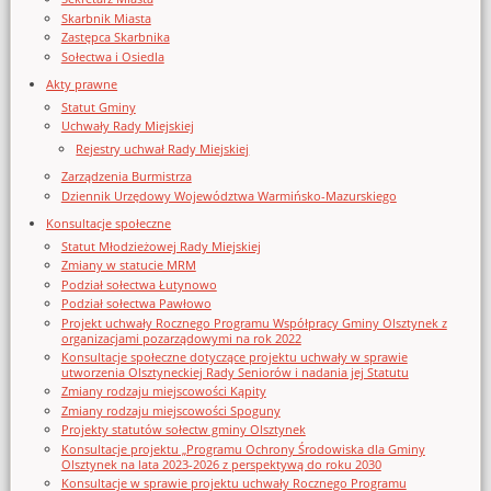
Skarbnik Miasta
Zastępca Skarbnika
Sołectwa i Osiedla
Akty prawne
Statut Gminy
Uchwały Rady Miejskiej
Rejestry uchwał Rady Miejskiej
Zarządzenia Burmistrza
Dziennik Urzędowy Województwa Warmińsko-Mazurskiego
Konsultacje społeczne
Statut Młodzieżowej Rady Miejskiej
Zmiany w statucie MRM
Podział sołectwa Łutynowo
Podział sołectwa Pawłowo
Projekt uchwały Rocznego Programu Współpracy Gminy Olsztynek z
organizacjami pozarządowymi na rok 2022
Konsultacje społeczne dotyczące projektu uchwały w sprawie
utworzenia Olsztyneckiej Rady Seniorów i nadania jej Statutu
Zmiany rodzaju miejscowości Kąpity
Zmiany rodzaju miejscowości Spoguny
Projekty statutów sołectw gminy Olsztynek
Konsultacje projektu „Programu Ochrony Środowiska dla Gminy
Olsztynek na lata 2023-2026 z perspektywą do roku 2030
Konsultacje w sprawie projektu uchwały Rocznego Programu