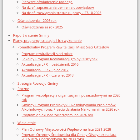
Pierwsze oświadczenie radnego
Na dzień zaprzestania pełnienia obowiązków
Na dzień rozwiązania stosunku pracy - 27.10.2025
Oświadczenia - 2026 rok
Oświadczenia za rok 2025
Raport o stanie Gminy
Plany, programy, strategie i ich wykonanie
Ponadlokalny Program Rewitalizacji Miast Sieci Cittaslow
Program rewitalizacji sieci miast
Lokalny Program Rewitalizacji gminy Olsztynek
Aktualizacja LPR – październik 2016
Aktualizacja LPR – lipiec 2017
Aktualizacja LPR – czerwiec 2018
Strategia Rozwoju Gminy
Roczne
Program współpracy z organizacjami pozarządowymi na 2026
rok
Gminny Program Profilaktyki i Rozwiązywania Problemów
Alkoholowych oraz Przeciwdziałania Narkomanii na 2026 rok
Program opieki nad zwierzętami na 2026 rok
Wieloletnie
Plan Odnowy Miejscowości Waplewo na lata 2021-2028
Program Ochrony Środowiska dla Gminy Olsztynek na lata
2023-2026 z perspektywą do 2030 roku