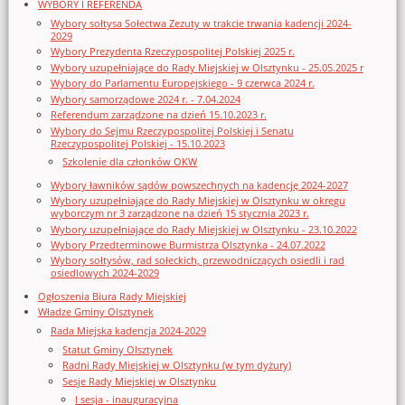
WYBORY I REFERENDA
Wybory sołtysa Sołectwa Zezuty w trakcie trwania kadencji 2024-
2029
Wybory Prezydenta Rzeczypospolitej Polskiej 2025 r.
Wybory uzupełniające do Rady Miejskiej w Olsztynku - 25.05.2025 r
Wybory do Parlamentu Europejskiego - 9 czerwca 2024 r.
Wybory samorządowe 2024 r. - 7.04.2024
Referendum zarządzone na dzień 15.10.2023 r.
Wybory do Sejmu Rzeczypospolitej Polskiej i Senatu
Rzeczypospolitej Polskiej - 15.10.2023
Szkolenie dla członków OKW
Wybory ławników sądów powszechnych na kadencję 2024-2027
Wybory uzupełniające do Rady Miejskiej w Olsztynku w okręgu
wyborczym nr 3 zarządzone na dzień 15 stycznia 2023 r.
Wybory uzupełniające do Rady Miejskiej w Olsztynku - 23.10.2022
Wybory Przedterminowe Burmistrza Olsztynka - 24.07.2022
Wybory sołtysów, rad sołeckich, przewodniczących osiedli i rad
osiedlowych 2024-2029
Ogłoszenia Biura Rady Miejskiej
Władze Gminy Olsztynek
Rada Miejska kadencja 2024-2029
Statut Gminy Olsztynek
Radni Rady Miejskiej w Olsztynku (w tym dyżury)
Sesje Rady Miejskiej w Olsztynku
I sesja - inauguracyjna