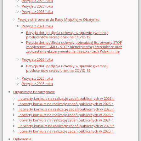
Petycje z 2024 roku
Petycje z 2025 roku
Petycje z 2026 roku
Petycje skierowane do Rady Miejskiej w Olsztynku
Petycje z 2021 roku
Petycja dot. podjęcia uchwały w sprawie gwarancji
producentów szczepionek na COVID-19
Petycja dot. podjęcia uchwały poierającej list otwarty STOP
zabójczenmu GMO - STOP niebezpiecznej szczepionce oraz
zaprzestania eksperymentu na mieszkańcach Polski i inne
Petycje z 2020 roku
Petycja dot. podjęcia uchwały w sprawie gwarancji
producentów szczepionek na COVID-19
Petycje z 2023 roku
Petycje z 2025 roku
Organizacje Pozarządowe
II otwarty konkurs na realizację zadań publicznych w 2026 r.
I otwarty konkurs na realizację zadań publicznych w 2026 r.
II otwarty konkurs na realizację zadań publicznych w 2025 r.
I otwarty konkurs na realizację zadań publicznych w 2025 r.
I otwarty konkurs na realizację zadań publicznych w 2024 r.
II otwarty konkurs na realizację zadań publicznych w 2023 r.
I otwarty konkurs na realizację zadań publicznych w 2023 r.
Ogłoszenia