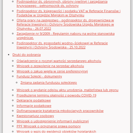
Podinspektor ds. obronnych, obrony cywilnej i zarządzania
kryzysowego - pełnomocnik ds. ochrony
Podinspektor ds. księgowości i podatku VAT w Referacie Finansów i
Podatków w Urzędzie Miejskim w Olsztynku
Oferta pracy na zastępstwo - podinspektor ds. drogownictwa w
Referacie Inwestycji i Ochrony Środowiska Urzędu Miejskiego w
Olsztynku - 26.07.2022
Zarządzenie nr 9/2009 - Regulamin naboru na wolne stanowiska
urzędnicze.
Podinspektor ds. gospodarki wodno–ściekowej w Referacie
Inwestycji i Ochrony Środowiska - 25.10.2022
Druki do pobrania
Oświadczenie o rocznej wartości sprzedanego alkoholu
Wniosek o zezwolenie na sprzedaz alkoholu
Wniosek o zakup węgla w cenie preferencyjnej
Fundusz Sołecki - dokumenty
Zmiana zadania funduszu sołeckiego
Wniosek o wydanie odpisu aktu urodzenia, małżeństwa lub zgonu
Przedłużenie terminu płatności z powodu COVID-19
Deklaracje podatkowe
Informacje podatkowe
Dofinansowanie kształcenia młodocianych pracowników
Kwestonariusz osobowy
Wniosek o udostępnienie informacji publicznej
PPF Wniosek o przyznanie prawa pomocy
Wniosek o wpis do ewidencji obiektów hotelarskich