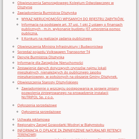
Obwieszczenia Samorządowego Kolegium Odwoławczego w
Olsztynie
Zawiadomienia Burmistrza Olsztynka
WYKAZ NIERUCHOMOŚCI WPISANYCH DO REJESTRU ZABYTKÓW.
Informacja na podstawie art. 37 ust. 1 pkt 2 ustawy o finansach
publicznych - m.in. wykonanie budżetu JST umorzenia pomoc
publiczna.
II Konkurs na realizację zadania publicznego
Obwieszczenia Ministra Infrastruktury i Budwonictwa
Sprzedaż pojazdu Volkswagen Transporter T4
Decyzje Burmistrza Olsztynka
Informacje dla Zarządców Nieruchomości
Zestawienie danych dotyczących czynszów najmu lokali
mieszkalnych, nienależących do publicznego zasobu
mieszkaniowego, w położonych na obszarze Gminy Olsztynek.
Obwieszczenia Starosty Olsztyńskiego
Zawiadomienie o wszczęciu postępowania w sprawie zmiany
pozwolenia zintegrowanego na prowadzenie instalacji
NUTRIPOL Sp. z o.o.
Ogłoszenia sprzedażowe
Ogłoszenia sprzedażowe
Uchwała reklamowa
Regionalny Zarząd Gospodarki Wodnej w Białymstoku
INFORMACJA O OPŁACIE ZA ZMNIEJSZENIE NATURALNEJ RETENCJI
TERENOWEJ