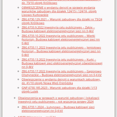
dz. 73/10 obręb Królikowo
OBWIESZCZENIE o wydaniu decyzji w sprawie wydania
warunków zabudowy dla działek 124/15 i 124/16, obręb
Lipowo Kurkowskie
ZBG.6730.129.2021 – Warunki zabudowy dla działki nr 73/24
obręb Królikowo
ZBG.6733.9.2022 Inwestycja celu publicznego – Ząbie –
Budowa kablowej elektroenergetycznej sieci nn 0,4kV
ZBG.6733.10.2022 Inwestycja celu publicznego – Mierki
(kolonia)– Budowa kablowej elektroenergetycznej sieci nn
0,4kV
ZBG.6733.11.2022 Inwestycja celu publicznego – Jemiołowo
(kolonia) – Budowa kablowej elektroenergetycznej sieci nn
0,4kV
ZBG.6733.13.2022 Inwestycja celu publicznego – Kurki –
Budowa kablowej sieci elektroenergetycznej oświetleniowej
nn 0,4kV
ZBG.6733.17.2022 Inwestycja celu publicznego – Gąsiorowo
Olsztyneckie – Budowa elektroenergetycznej sieci nn 0,4 kV
Obwieszczenie o wydaniu decyzji o warunkach zabudowy,
dz. 41/10 obręb Nowa Wieś Ostródzka
GNP.6730.185.2023 - Warunki zabudowy dla działki 1/13
obręb Lutek
Obwieszczenia w sprawach o warunki zabudowy i lokalizacji
inwestycji celu publicznego – rok wszczęcia sprawy 2024
ZBG.6733.1.2024 – Łutynowo – Budowa kablowej sieci
elektroenergetycznej nn 0,4 kV