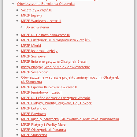
Obwieszczenia Burmistrza Olsztynka
Świętajny – część III
MPZP Jagiełły
MPZP Waplewo – czesc III
Do uchwalenia
MPZP ul. Grunwaldzka-czesc III
MPZP Olsztynek ul. Mrongowiusza – część V
MPZP Mierki
MPZP Jeziorna i Jagielly
MPZP Sosnowa
MPZP linia energetyczna Olsztynek-Biesal
mpzp Platyny, Warlity Małe - obwieszczenie
MPZP Świerkocin
Obwieszczenie w sprawie projektu zmiany mpzp m. Olsztynek
ul. Słoneczna
MPZP Lipowo Kurkowskie – czesc II
MPZP Jemiołowo – część II
MPZP ul. Leśna do węzła Olsztynek Wschód
MPZP Platyny, Warlity, Wigwałd, Gaj, Drwęck
MPZP Łutynowo
MPZP Pawłowo
MPZP Jagielly, Strazacka, Grunwaldzka, Mazurska, Warszawska
MPZP Platyny i Warlity Małe
MPZP Olsztynek ul. Poranna
MPZP Słoneczna