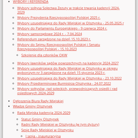
WYBORY I REFERENDA
Wybory sołtysa Sołectwa Zezuty w trakcie trwania kadencji 2024-
2029
Wybory Prezydenta Rzeczypospolitej Polskiej 2025 r.
Wybory uzupełniające do Rady Miejskiej w Olsztynku - 25.05.2025 r
Wybory do Parlamentu Europejskiego - 9 czerwca 2024 r.
Wybory samorządowe 2024 r. - 7.04.2024
Referendum zarządzone na dzień 15.10.2023 r.
Wybory do Sejmu Rzeczypospolitej Polskiej i Senatu
Rzeczypospolitej Polskiej - 15.10.2023
Szkolenie dla członków OKW
Wybory ławników sądów powszechnych na kadencję 2024-2027
Wybory uzupełniające do Rady Miejskiej w Olsztynku w okręgu
wyborczym nr 3 zarządzone na dzień 15 stycznia 2023 r.
Wybory uzupełniające do Rady Miejskiej w Olsztynku - 23.10.2022
Wybory Przedterminowe Burmistrza Olsztynka - 24.07.2022
Wybory sołtysów, rad sołeckich, przewodniczących osiedli i rad
osiedlowych 2024-2029
Ogłoszenia Biura Rady Miejskiej
Władze Gminy Olsztynek
Rada Miejska kadencja 2024-2029
Statut Gminy Olsztynek
Radni Rady Miejskiej w Olsztynku (w tym dyżury)
Sesje Rady Miejskiej w Olsztynku
I sesja - inauguracyjna