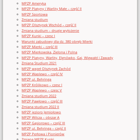
MPZP Ameryka
MPZP Platyny i Warlity Małe – część II
MPZP Sportowa
Zmiana studium
MPZP Olsztynek Wschód – część II
Zmiana studium – drugie wyłożenie
MPZP Kunki – czesc I
Warunki zabudowy dla dz. 380 obręb Mierki
MPZP Mierki – część III
MPZP Mierkowska, Zielona i Polna
MPZP Platyny, Warlity, Elgnówko, Gaj, Wigwałd i Zawady
Zmiana Studium 2021
MPZP węzeł Olsztynek Zachód
MPZP Waplewo – część IV
MPZP ul. Behringa
MPZP Królikowo – czesc I
MPZP Waplewo – czesc V
Zmiana studium 2022
MPZP Pawłowo – część III
Zmiana studium 2022 II
MPZP jezioro Jemiołowo
MPZP Wilcza – obszar A
MPZP Gąsiorowo – część III
MPZP ul. Behringa – część II
MPZP Perłowa i Pionierów
Zmiana MPZP Kunki