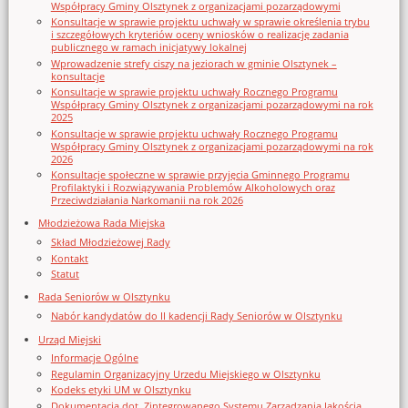
Współpracy Gminy Olsztynek z organizacjami pozarządowymi
Konsultacje w sprawie projektu uchwały w sprawie określenia trybu
i szczegółowych kryteriów oceny wniosków o realizację zadania
publicznego w ramach inicjatywy lokalnej
Wprowadzenie strefy ciszy na jeziorach w gminie Olsztynek –
konsultacje
Konsultacje w sprawie projektu uchwały Rocznego Programu
Współpracy Gminy Olsztynek z organizacjami pozarządowymi na rok
2025
Konsultacje w sprawie projektu uchwały Rocznego Programu
Współpracy Gminy Olsztynek z organizacjami pozarządowymi na rok
2026
Konsultacje społeczne w sprawie przyjęcia Gminnego Programu
Profilaktyki i Rozwiązywania Problemów Alkoholowych oraz
Przeciwdziałania Narkomanii na rok 2026
Młodzieżowa Rada Miejska
Skład Młodzieżowej Rady
Kontakt
Statut
Rada Seniorów w Olsztynku
Nabór kandydatów do II kadencji Rady Seniorów w Olsztynku
Urząd Miejski
Informacje Ogólne
Regulamin Organizacyjny Urzedu Miejskiego w Olsztynku
Kodeks etyki UM w Olsztynku
Dokumentacja dot. Zintegrowanego Systemu Zarządzania Jakością