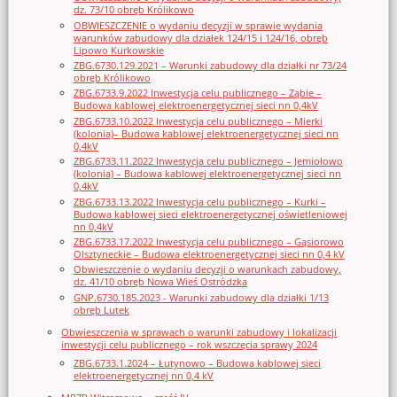
dz. 73/10 obręb Królikowo
OBWIESZCZENIE o wydaniu decyzji w sprawie wydania
warunków zabudowy dla działek 124/15 i 124/16, obręb
Lipowo Kurkowskie
ZBG.6730.129.2021 – Warunki zabudowy dla działki nr 73/24
obręb Królikowo
ZBG.6733.9.2022 Inwestycja celu publicznego – Ząbie –
Budowa kablowej elektroenergetycznej sieci nn 0,4kV
ZBG.6733.10.2022 Inwestycja celu publicznego – Mierki
(kolonia)– Budowa kablowej elektroenergetycznej sieci nn
0,4kV
ZBG.6733.11.2022 Inwestycja celu publicznego – Jemiołowo
(kolonia) – Budowa kablowej elektroenergetycznej sieci nn
0,4kV
ZBG.6733.13.2022 Inwestycja celu publicznego – Kurki –
Budowa kablowej sieci elektroenergetycznej oświetleniowej
nn 0,4kV
ZBG.6733.17.2022 Inwestycja celu publicznego – Gąsiorowo
Olsztyneckie – Budowa elektroenergetycznej sieci nn 0,4 kV
Obwieszczenie o wydaniu decyzji o warunkach zabudowy,
dz. 41/10 obręb Nowa Wieś Ostródzka
GNP.6730.185.2023 - Warunki zabudowy dla działki 1/13
obręb Lutek
Obwieszczenia w sprawach o warunki zabudowy i lokalizacji
inwestycji celu publicznego – rok wszczęcia sprawy 2024
ZBG.6733.1.2024 – Łutynowo – Budowa kablowej sieci
elektroenergetycznej nn 0,4 kV