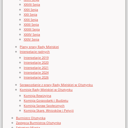
XXVIII Sesja
XXIX Sesja
XXX Sesja
XXXI Sesja
XXXII Sesja
XXXIII Sesja
XXXIV Sesja
XXXV Sesja
Plany pracy Rady Miejskiej
Interpelacje radnych
Interpelacje 2019
Interpelacje 2020
Interpelacje 2021
Interpelacje 2024
Interpelacje 2026
Sprawozdanie z pracy Rady Miejskiej w Olsztynku
Komisje Rady Miejskiej w Olsztynku
Komisja Rewizyjna
Komisja Gospodarki i Budżetu
Komisja Spraw Społecznych
Komisja Skarg, Wniosków i Petycji
Burmistrz Olsztynka
Zastępca Burmistrza Olsztynka
Sekretarz Miasta