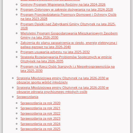
Gminny Program Wspierania Rodziny na lata 2024-2026
Program Osłonowy w zakresie dożywiania na lata 2024-2028
Program Przeciwdziałania Przemocy Domowej i Ochrony Osób
na lata 2023-2028
Program Opieki nad Zabytkami Gminy Olsztynek na lata 2025-
2028
Wieloletni Program Gospodarowania Mieszkaniowym Zasobem
Gminy na lata 2026-2030
Założenia do planu zaopatrzenia w ciepło, energię elektryczna i
paliwa gazowe na lata 2026-2040
Program usuwania azbestu na lata 2025-2032
Strategia Rozwiązywania Problemów Społecznych w gminie
Olsztynek na lata 2026-2035
Program na Rzecz Osób Starszych i z Niepełnosprawnością na
lata 2025-2030
Strategia Młodzieżowa gminy Olsztynek na lata 2026-2030 w
obszarze sportu wśród młodzieży
Strategia Młodzieżowa gminy Olsztynek na lata 2026-2030 w
obszarze zdrowia psychicznego młodych osób
Sprawozdania
Sprawozdania za rok 2020
Sprawozdania za rok 2021
Sprawozdania za rok 2022
Sprawozdania za rok 2023
Sprawozdania za rok 2024
Sprawozdania za rok 2025