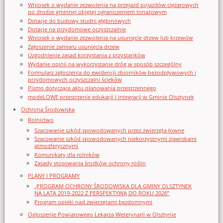
Wniosek o wydanie zezwolenia na przejazd pojazdów ciężarowych
po drodze gminnej objętej ograniczeniem tonażowym
Dotacje do budowy studni głębinowych
Dotacje na przydomowe oczyszczalnie
Wniosek o wydanie zezwolenia na usunięcie drzew lub krzewów
Zgłoszenie zamiaru usunięcia drzew
Uzgodnienie zasad korzystania z przystanków
Wydanie opinii na wykorzystanie dróg w sposób szczególny
Formularz zgłoszenia do ewidencji zbiorników bezodpływowych i
przydomowych oczyszczalni ścieków
Pismo dotyczące aktu planowania przestrzennego
modeLOWE przestrzenie edukacji i integracji w Gminie Olsztynek
Ochrona Środowiska
Rolnictwo
Szacowanie szkód spowodowanych przez zwierzęta łowne
Szacowanie szkód spowodowanych niekorzystnymi zjawiskami
atmosferycznymi
Komunikaty dla rolników
Zasady stosowania środków ochrony roślin
PLANY I PROGRAMY
„PROGRAM OCHRONY ŚRODOWISKA DLA GMINY OLSZTYNEK
NA LATA 2019-2022 Z PERSPEKTYWĄ DO ROKU 2026”
Program opieki nad zwierzętami bezdomnymi
Ogloszenie Powiatowego Lekarza Weterynarii w Olsztynie