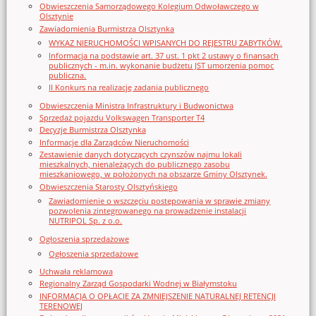
Obwieszczenia Samorządowego Kolegium Odwoławczego w
Olsztynie
Zawiadomienia Burmistrza Olsztynka
WYKAZ NIERUCHOMOŚCI WPISANYCH DO REJESTRU ZABYTKÓW.
Informacja na podstawie art. 37 ust. 1 pkt 2 ustawy o finansach
publicznych - m.in. wykonanie budżetu JST umorzenia pomoc
publiczna.
II Konkurs na realizację zadania publicznego
Obwieszczenia Ministra Infrastruktury i Budwonictwa
Sprzedaż pojazdu Volkswagen Transporter T4
Decyzje Burmistrza Olsztynka
Informacje dla Zarządców Nieruchomości
Zestawienie danych dotyczących czynszów najmu lokali
mieszkalnych, nienależących do publicznego zasobu
mieszkaniowego, w położonych na obszarze Gminy Olsztynek.
Obwieszczenia Starosty Olsztyńskiego
Zawiadomienie o wszczęciu postępowania w sprawie zmiany
pozwolenia zintegrowanego na prowadzenie instalacji
NUTRIPOL Sp. z o.o.
Ogłoszenia sprzedażowe
Ogłoszenia sprzedażowe
Uchwała reklamowa
Regionalny Zarząd Gospodarki Wodnej w Białymstoku
INFORMACJA O OPŁACIE ZA ZMNIEJSZENIE NATURALNEJ RETENCJI
TERENOWEJ