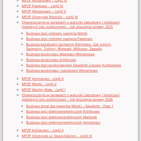
MPZP Witramowo – część IV
MPZP Pawłowo – część IV
MPZP Witramowo – część V
MPZP Olsztynek Wschód – część III
Obwieszczenia w sprawach o warunki zabudowy i lokalizacji
inwestycji celu publicznego – rok wszczęcia sprawy 2025
Budowa sieci niskiego napięcia Mierki
Budowa sieci niskiego napięcia Pawłowo
Budowa kanalizacji sanitarnej Elgnówko, Gaj, Łęciny,
Świętajny, Tolejny, Wigwałd, Wilkowo, Zawady
Budowa wodociągu Waplewo-Witramowo
Budowa wodociągu Królikowo
Budowa sieci wodociągowej Swaderki-Lipowo Kurkowskie
Budowa wodociągu i kanalizacji Witramowo
MPZP Jemiołowo - część II
MPZP Mierki - część V
MPZP Warlity Małe - część I
Obwieszczenia w sprawach o warunki zabudowy i lokalizacji
inwestycji celu publicznego – rok wszczęcia sprawy 2026
Budowa drogi dla rowerów Mierki – Swaderki - Etap 1
Budowa sieci elektroenergetycznej Królikowo
Budowa sieci elektroenergetycznej Marózek
Budowa sieci elektroenergetycznej Jemiołowo
MPZP Królikowo – część II
MPZP Olsztynek ul. Daszyńskiego – część III