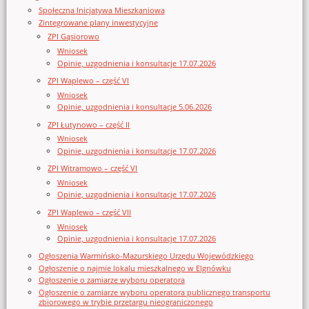
Społeczna Inicjatywa Mieszkaniowa
Zintegrowane plany inwestycyjne
ZPI Gąsiorowo
Wniosek
Opinie, uzgodnienia i konsultacje 17.07.2026
ZPI Waplewo – część VI
Wniosek
Opinie, uzgodnienia i konsultacje 5.06.2026
ZPI Łutynowo – część II
Wniosek
Opinie, uzgodnienia i konsultacje 17.07.2026
ZPI Witramowo – część VI
Wniosek
Opinie, uzgodnienia i konsultacje 17.07.2026
ZPI Waplewo – część VII
Wniosek
Opinie, uzgodnienia i konsultacje 17.07.2026
Ogłoszenia Warmińsko-Mazurskiego Urzędu Wojewódzkiego
Ogłoszenie o najmie lokalu mieszkalnego w Elgnówku
Ogłoszenie o zamiarze wyboru operatora
Ogłoszenie o zamiarze wyboru operatora publicznego transportu
zbiorowego w trybie przetargu nieograniczonego