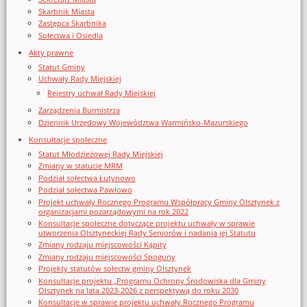
Skarbnik Miasta
Zastępca Skarbnika
Sołectwa i Osiedla
Akty prawne
Statut Gminy
Uchwały Rady Miejskiej
Rejestry uchwał Rady Miejskiej
Zarządzenia Burmistrza
Dziennik Urzędowy Województwa Warmińsko-Mazurskiego
Konsultacje społeczne
Statut Młodzieżowej Rady Miejskiej
Zmiany w statucie MRM
Podział sołectwa Łutynowo
Podział sołectwa Pawłowo
Projekt uchwały Rocznego Programu Współpracy Gminy Olsztynek z
organizacjami pozarządowymi na rok 2022
Konsultacje społeczne dotyczące projektu uchwały w sprawie
utworzenia Olsztyneckiej Rady Seniorów i nadania jej Statutu
Zmiany rodzaju miejscowości Kąpity
Zmiany rodzaju miejscowości Spoguny
Projekty statutów sołectw gminy Olsztynek
Konsultacje projektu „Programu Ochrony Środowiska dla Gminy
Olsztynek na lata 2023-2026 z perspektywą do roku 2030
Konsultacje w sprawie projektu uchwały Rocznego Programu