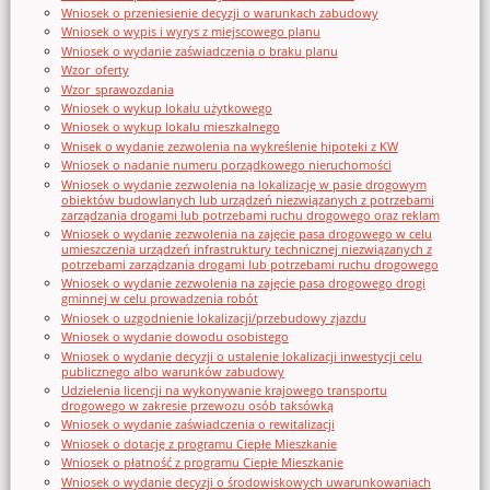
Wniosek o przeniesienie decyzji o warunkach zabudowy
Wniosek o wypis i wyrys z miejscowego planu
Wniosek o wydanie zaświadczenia o braku planu
Wzor_oferty
Wzor_sprawozdania
Wniosek o wykup lokalu użytkowego
Wniosek o wykup lokalu mieszkalnego
Wnisek o wydanie zezwolenia na wykreślenie hipoteki z KW
Wniosek o nadanie numeru porządkowego nieruchomości
Wniosek o wydanie zezwolenia na lokalizację w pasie drogowym
obiektów budowlanych lub urządzeń niezwiązanych z potrzebami
zarządzania drogami lub potrzebami ruchu drogowego oraz reklam
Wniosek o wydanie zezwolenia na zajęcie pasa drogowego w celu
umieszczenia urządzeń infrastruktury technicznej niezwiązanych z
potrzebami zarządzania drogami lub potrzebami ruchu drogowego
Wniosek o wydanie zezwolenia na zajęcie pasa drogowego drogi
gminnej w celu prowadzenia robót
Wniosek o uzgodnienie lokalizacji/przebudowy zjazdu
Wniosek o wydanie dowodu osobistego
Wniosek o wydanie decyzji o ustalenie lokalizacji inwestycji celu
publicznego albo warunków zabudowy
Udzielenia licencji na wykonywanie krajowego transportu
drogowego w zakresie przewozu osób taksówką
Wniosek o wydanie zaświadczenia o rewitalizacji
Wniosek o dotację z programu Ciepłe Mieszkanie
Wniosek o płatność z programu Ciepłe Mieszkanie
Wniosek o wydanie decyzji o środowiskowych uwarunkowaniach