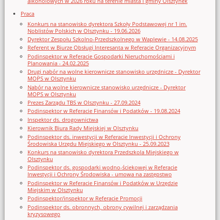
alkoholowych w 2026 roku na terenie miasta i gminy Olsztynek
Praca
Konkurs na stanowisko dyrektora Szkoły Podstawowej nr 1 im.
Noblistów Polskich w Olsztynku - 19.06.2026
Dyrektor Zespołu Szkolno-Przedszkolnego w Waplewie - 14.08.2025
Referent w Biurze Obsługi Interesanta w Referacie Organizacyjnym
Podinspektor w Referacie Gospodarki Nieruchomościami i
Planowania - 24.02.2025
Drugi nabór na wolne kierownicze stanowisko urzędnicze - Dyrektor
MOPS w Olsztynku
Nabór na wolne kierownicze stanowisko urzędnicze - Dyrektor
MOPS w Olsztynku
Prezes Zarządu TBS w Olsztynku - 27.09.2024
Podinspektor w Referacie Finansów i Podatków - 19.08.2024
Inspektor ds. drogownictwa
Kierownik Biura Rady Miejskiej w Olsztynku
Podinspektor ds. inwestycji w Referacie Inwestycji i Ochrony
Środowiska Urzędu Miejskiego w Olsztynku - 25.09.2023
Konkurs na stanowisko dyrektora Przedszkola Miejskiego w
Olsztynku
Podinspektor ds. gospodarki wodno-ściekowej w Referacie
Inwestycji i Ochrony Środowiska - umowa na zastępstwo
Podinspektor w Referacie Finansów i Podatków w Urzędzie
Miejskim w Olsztynku
Podinspektor/inspektor w Referacie Promocji
Podinspektor ds. obronnych, obrony cywilnej i zarządzania
kryzysowego