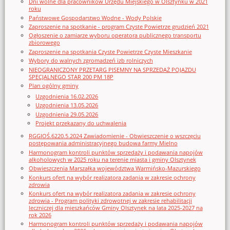
Dni wolne dla pracowników Urzędu Miejskiego w Olsztynku w 2021
roku
Państwowe Gospodarstwo Wodne - Wody Polskie
Zaproszenie na spotkanie - program Czyste Powietrze grudzień 2021
Ogłoszenie o zamiarze wyboru operatora publicznego transportu
zbiorowego
Zaproszenie na spotkania Czyste Powietrze Czyste Mieszkanie
Wybory do walnych zgromadzeń izb rolniczych
NIEOGRANICZONY PRZETARG PISEMNY NA SPRZEDAŻ POJAZDU
SPECJALNEGO STAR 200 PM 18P
Plan ogólny gminy
Uzgodnienia 16.02.2026
Uzgodnienia 13.05.2026
Uzgodnienia 29.05.2026
Projekt przekazany do uchwalenia
RGGIOŚ.6220.5.2024 Zawiadomienie - Obwieszczenie o wszczęciu
postępowania administracyjnego budowa farmy Mielno
Harmonogram kontroli punktów sprzedaży i podawania napojów
alkoholowych w 2025 roku na terenie miasta i gminy Olsztynek
Obwieszczenia Marszałka województwa Warmińsko-Mazurskiego
Konkurs ofert na wybór realizatora zadania w zakresie ochrony
zdrowia
Konkurs ofert na wybór realizatora zadania w zakresie ochrony
zdrowia - Program polityki zdrowotnej w zakresie rehabilitacji
leczniczej dla mieszkańców Gminy Olsztynek na lata 2025-2027 na
rok 2026
Harmonogram kontroli punktów sprzedaży i podawania napojów