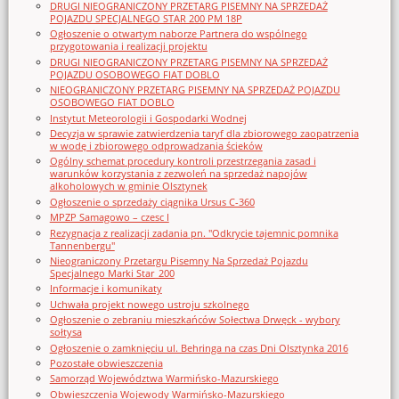
DRUGI NIEOGRANICZONY PRZETARG PISEMNY NA SPRZEDAŻ
POJAZDU SPECJALNEGO STAR 200 PM 18P
Ogłoszenie o otwartym naborze Partnera do wspólnego
przygotowania i realizacji projektu
DRUGI NIEOGRANICZONY PRZETARG PISEMNY NA SPRZEDAŻ
POJAZDU OSOBOWEGO FIAT DOBLO
NIEOGRANICZONY PRZETARG PISEMNY NA SPRZEDAŻ POJAZDU
OSOBOWEGO FIAT DOBLO
Instytut Meteorologii i Gospodarki Wodnej
Decyzja w sprawie zatwierdzenia taryf dla zbiorowego zaopatrzenia
w wodę i zbiorowego odprowadzania ścieków
Ogólny schemat procedury kontroli przestrzegania zasad i
warunków korzystania z zezwoleń na sprzedaż napojów
alkoholowych w gminie Olsztynek
Ogłoszenie o sprzedaży ciągnika Ursus C-360
MPZP Samagowo – czesc I
Rezygnacja z realizacji zadania pn. "Odkrycie tajemnic pomnika
Tannenbergu"
Nieograniczony Przetargu Pisemny Na Sprzedaż Pojazdu
Specjalnego Marki Star_200
Informacje i komunikaty
Uchwała projekt nowego ustroju szkolnego
Ogłoszenie o zebraniu mieszkańców Sołectwa Drwęck - wybory
sołtysa
Ogłoszenie o zamknięciu ul. Behringa na czas Dni Olsztynka 2016
Pozostałe obwieszczenia
Samorząd Województwa Warmińsko-Mazurskiego
Obwieszczenia Wojewody Warmińsko-Mazurskiego