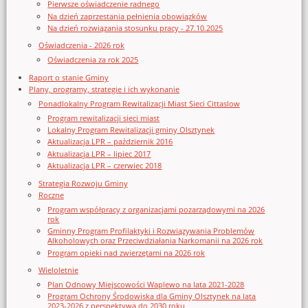
Pierwsze oświadczenie radnego
Na dzień zaprzestania pełnienia obowiązków
Na dzień rozwiązania stosunku pracy - 27.10.2025
Oświadczenia - 2026 rok
Oświadczenia za rok 2025
Raport o stanie Gminy
Plany, programy, strategie i ich wykonanie
Ponadlokalny Program Rewitalizacji Miast Sieci Cittaslow
Program rewitalizacji sieci miast
Lokalny Program Rewitalizacji gminy Olsztynek
Aktualizacja LPR – październik 2016
Aktualizacja LPR – lipiec 2017
Aktualizacja LPR – czerwiec 2018
Strategia Rozwoju Gminy
Roczne
Program współpracy z organizacjami pozarządowymi na 2026
rok
Gminny Program Profilaktyki i Rozwiązywania Problemów
Alkoholowych oraz Przeciwdziałania Narkomanii na 2026 rok
Program opieki nad zwierzętami na 2026 rok
Wieloletnie
Plan Odnowy Miejscowości Waplewo na lata 2021-2028
Program Ochrony Środowiska dla Gminy Olsztynek na lata
2023-2026 z perspektywą do 2030 roku