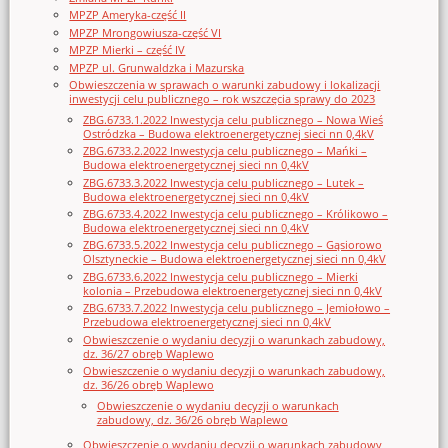
MPZP Ameryka-część II
MPZP Mrongowiusza-część VI
MPZP Mierki – część IV
MPZP ul. Grunwaldzka i Mazurska
Obwieszczenia w sprawach o warunki zabudowy i lokalizacji
inwestycji celu publicznego – rok wszczęcia sprawy do 2023
ZBG.6733.1.2022 Inwestycja celu publicznego – Nowa Wieś
Ostródzka – Budowa elektroenergetycznej sieci nn 0,4kV
ZBG.6733.2.2022 Inwestycja celu publicznego – Mańki –
Budowa elektroenergetycznej sieci nn 0,4kV
ZBG.6733.3.2022 Inwestycja celu publicznego – Lutek –
Budowa elektroenergetycznej sieci nn 0,4kV
ZBG.6733.4.2022 Inwestycja celu publicznego – Królikowo –
Budowa elektroenergetycznej sieci nn 0,4kV
ZBG.6733.5.2022 Inwestycja celu publicznego – Gąsiorowo
Olsztyneckie – Budowa elektroenergetycznej sieci nn 0,4kV
ZBG.6733.6.2022 Inwestycja celu publicznego – Mierki
kolonia – Przebudowa elektroenergetycznej sieci nn 0,4kV
ZBG.6733.7.2022 Inwestycja celu publicznego – Jemiołowo –
Przebudowa elektroenergetycznej sieci nn 0,4kV
Obwieszczenie o wydaniu decyzji o warunkach zabudowy,
dz. 36/27 obręb Waplewo
Obwieszczenie o wydaniu decyzji o warunkach zabudowy,
dz. 36/26 obręb Waplewo
Obwieszczenie o wydaniu decyzji o warunkach
zabudowy, dz. 36/26 obręb Waplewo
Obwieszczenie o wydaniu decyzji o warunkach zabudowy,