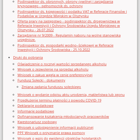
Podinspektor ds. obronnych, obrony cywilnej i zarządzania
kryzysowego - pełnomocnik ds. ochrony
Podinspektor ds. księgowości i podatku VAT w Referacie Finansów i
Podatków w Urzędzie Miejskim w Olsztynku
Oferta pracy na zastępstwo - podinspektor ds. drogownictwa w
Referacie Inwestycji i Ochrony Środowiska Urzędu Miejskiego w
Olsztynku - 26.07.2022
Zarządzenie nr 9/2009 - Regulamin naboru na wolne stanowiska
urzędnicze.
Podinspektor ds. gospodarki wodno–ściekowej w Referacie
Inwestycji i Ochrony Środowiska - 25.10.2022
Druki do pobrania
Oświadczenie o rocznej wartości sprzedanego alkoholu
Wniosek o zezwolenie na sprzedaz alkoholu
Wniosek o zakup węgla w cenie preferencyjnej
Fundusz Sołecki - dokumenty
Zmiana zadania funduszu sołeckiego
Wniosek o wydanie odpisu aktu urodzenia, małżeństwa lub zgonu
Przedłużenie terminu płatności z powodu COVID-19
Deklaracje podatkowe
Informacje podatkowe
Dofinansowanie kształcenia młodocianych pracowników
Kwestonariusz osobowy
Wniosek o udostępnienie informacji publicznej
PPF Wniosek o przyznanie prawa pomocy
Wniosek o wpis do ewidencji obiektów hotelarskich