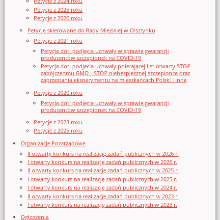
Petycje z 2024 roku
Petycje z 2025 roku
Petycje z 2026 roku
Petycje skierowane do Rady Miejskiej w Olsztynku
Petycje z 2021 roku
Petycja dot. podjęcia uchwały w sprawie gwarancji
producentów szczepionek na COVID-19
Petycja dot. podjęcia uchwały poierającej list otwarty STOP
zabójczenmu GMO - STOP niebezpiecznej szczepionce oraz
zaprzestania eksperymentu na mieszkańcach Polski i inne
Petycje z 2020 roku
Petycja dot. podjęcia uchwały w sprawie gwarancji
producentów szczepionek na COVID-19
Petycje z 2023 roku
Petycje z 2025 roku
Organizacje Pozarządowe
II otwarty konkurs na realizację zadań publicznych w 2026 r.
I otwarty konkurs na realizację zadań publicznych w 2026 r.
II otwarty konkurs na realizację zadań publicznych w 2025 r.
I otwarty konkurs na realizację zadań publicznych w 2025 r.
I otwarty konkurs na realizację zadań publicznych w 2024 r.
II otwarty konkurs na realizację zadań publicznych w 2023 r.
I otwarty konkurs na realizację zadań publicznych w 2023 r.
Ogłoszenia