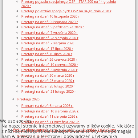
Przetarg pojazdu specjalnego OSP - STAR 200 na 14 grudnia
2020 r
Przetarg pojazdów specjalnych OSP na 04 grudnia 2020 r
Przetarg na dzień 10 listopada 2020 r
Przetarg na dzień 9 listopada 2020 r
Przetargi na dzień 9 października 2020 r
Przetargi na dzień 7 września 2020 r
Przetargi na dzień 28 sierpnia 2020 r
Przetargi na dzień 7 sierpnia 2020
Przetargi na dzień 17 lipca 2020 r
Przetarg na dzień 10 lipca 2020 r
Przetarg na dzień 26 czerwca 2020 r
Przetargi na dzień 19 czerwca 2020 r
Przetargi na dzień 3 kwietnia 2020 r
Przetarg na dzień 30 marca 2020 r
Przetarg na dzień 23 marca 2020 r
Przetarg na dzień 28 lutego 2020 r
Przetargi na dzień 21 lutego 2020 r
Przetargi 2026
Przetarg na dzień 6 marca 2026 r.
Przetargi na dzień 10 sierpnia 2026 r.
Przetarg na dzień 11 sierpnia 2026 r.
We use cookies
Przetarg na dzień 11 września 2026 r.
Na naszej stronie internetowej używamy plików cookie. Niektóre
Wykazy nieruchomości przeznaczonych do sprzedaży i dzierżawy
z nich są niezbędne dla funkcjonowania strony, inne pomagają
nam w ulepszaniu tej strony i doświadczeń użytkownika
Wykazy z 2026 roku