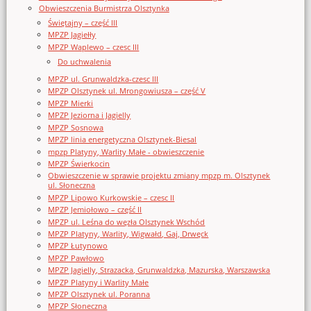
Obwieszczenia Burmistrza Olsztynka
Świętajny – część III
MPZP Jagiełły
MPZP Waplewo – czesc III
Do uchwalenia
MPZP ul. Grunwaldzka-czesc III
MPZP Olsztynek ul. Mrongowiusza – część V
MPZP Mierki
MPZP Jeziorna i Jagielly
MPZP Sosnowa
MPZP linia energetyczna Olsztynek-Biesal
mpzp Platyny, Warlity Małe - obwieszczenie
MPZP Świerkocin
Obwieszczenie w sprawie projektu zmiany mpzp m. Olsztynek
ul. Słoneczna
MPZP Lipowo Kurkowskie – czesc II
MPZP Jemiołowo – część II
MPZP ul. Leśna do węzła Olsztynek Wschód
MPZP Platyny, Warlity, Wigwałd, Gaj, Drwęck
MPZP Łutynowo
MPZP Pawłowo
MPZP Jagielly, Strazacka, Grunwaldzka, Mazurska, Warszawska
MPZP Platyny i Warlity Małe
MPZP Olsztynek ul. Poranna
MPZP Słoneczna