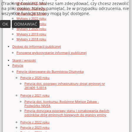
(Tracking Cookies). Możesz sam zdecydować, czy chcesz zezwolić
Wykazy z 2025 roku
na pliki cookie. Należy pamiętać, że w przypadku odrzucenia, nie
Wykazy z 2024 roku
wszystkie funkcje strony mogą być dostępne.
Wykazy z 2023 roku
Wykazy z 2022 roku
OK
ODMAWIAĆ
Wykazy z 2021 roku
Wykazy z 2020 roku
Wykazy z 2019 roku
Wykazy z 2018 roku
Dostęp do informacji publicznej
Ponowne wykorzystanie informacji publicznej
Skargi i wnioski
Petycje
Petycje skierowane do Burmistrza Olsztynka
Petycje z 2020 roku
Petycja dot. poprawy infrastruktury drogi gminnej nr
281409_5.0014
Petycje z 2021 roku
Petycja dot. konkursu: Rodzinne Miejsce Zabaw -
Podwórko NIVEA
Petycja dotycząca poprawy stanu i oznakowania dwóch
odcinków dróg gminnych biegących do granicy gminy
Petycje z 2022 roku
Petycje z 2023 roku