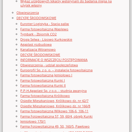
Wykaz urzędowych lekarzy weterynarii do badania mięsa na
użytek własny
Obwieszczenia
DECYZJE ŚRODOWISKOWE
Eurotter Logistyka - Stacja paliw
Farma fotowoltaiczna Waplewo
Tymbark - Zbiornik CO2
Droga Selwa - Lipowo Kurkowskie
Agaplast rozbudowa
Kanalizacja Witramowo
DECYZJE ŚRODOWISKOWE
INFORMACJE O WSZCZĘCIU POSTĘPOWANIA
Obwieszczenia - udział społeczeństwa
Europrofil Sp. z o. o. – instalacja fotowoltaiczna
Farma fotowoltaiczna Jemiołowo I
Farma fotowoltaiczna Kunki I
Farma fotowoltaiczna Kunki II
P.P-H.Agaplast Sp. z o.o. - studnia awaryjna
Farma fotowoltaiczna Królikowo
Osiedle Mieszkaniowe, Królikowo dz. nr 42/7
Osiedle Mieszkaniowe, Królikowo dz. nr 166/8
Farma fotowoltaiczna Wilkowo 106-6, 106-11
Farma Fotowoltaiczna 57, 59, 60/4, obręb Kunki
Jemiołowo 170/1
Farma Fotowoltaiczna 49, 50, 160/5, Pawłowo