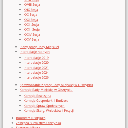
XXVIII Sesja
XXIX Sesja
XXX Sesja
XXXI Sesja
XXXII Sesja
XXXIII Sesja
XXXIV Sesja
XXXV Sesja
Plany pracy Rady Miejskiej
Interpelacje radnych
Interpelacje 2019
Interpelacje 2020
Interpelacje 2021
Interpelacje 2024
Interpelacje 2026
Sprawozdanie z pracy Rady Miejskiej w Olsztynku
Komisje Rady Miejskiej w Olsztynku
Komisja Rewizyjna
Komisja Gospodarki i Budżetu
Komisja Spraw Społecznych
Komisja Skarg, Wniosków i Petycji
Burmistrz Olsztynka
Zastępca Burmistrza Olsztynka
Sekretarz Miasta