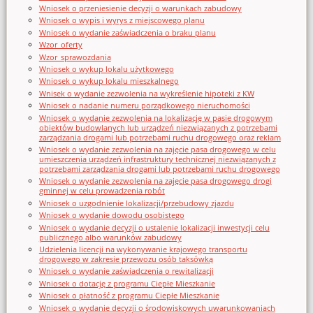
Wniosek o przeniesienie decyzji o warunkach zabudowy
Wniosek o wypis i wyrys z miejscowego planu
Wniosek o wydanie zaświadczenia o braku planu
Wzor_oferty
Wzor_sprawozdania
Wniosek o wykup lokalu użytkowego
Wniosek o wykup lokalu mieszkalnego
Wnisek o wydanie zezwolenia na wykreślenie hipoteki z KW
Wniosek o nadanie numeru porządkowego nieruchomości
Wniosek o wydanie zezwolenia na lokalizację w pasie drogowym
obiektów budowlanych lub urządzeń niezwiązanych z potrzebami
zarządzania drogami lub potrzebami ruchu drogowego oraz reklam
Wniosek o wydanie zezwolenia na zajęcie pasa drogowego w celu
umieszczenia urządzeń infrastruktury technicznej niezwiązanych z
potrzebami zarządzania drogami lub potrzebami ruchu drogowego
Wniosek o wydanie zezwolenia na zajęcie pasa drogowego drogi
gminnej w celu prowadzenia robót
Wniosek o uzgodnienie lokalizacji/przebudowy zjazdu
Wniosek o wydanie dowodu osobistego
Wniosek o wydanie decyzji o ustalenie lokalizacji inwestycji celu
publicznego albo warunków zabudowy
Udzielenia licencji na wykonywanie krajowego transportu
drogowego w zakresie przewozu osób taksówką
Wniosek o wydanie zaświadczenia o rewitalizacji
Wniosek o dotację z programu Ciepłe Mieszkanie
Wniosek o płatność z programu Ciepłe Mieszkanie
Wniosek o wydanie decyzji o środowiskowych uwarunkowaniach