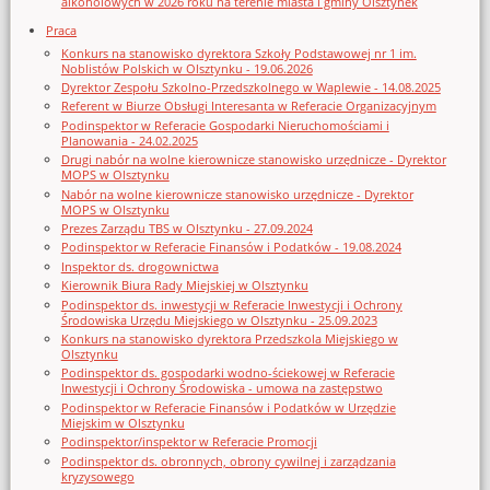
alkoholowych w 2026 roku na terenie miasta i gminy Olsztynek
Praca
Konkurs na stanowisko dyrektora Szkoły Podstawowej nr 1 im.
Noblistów Polskich w Olsztynku - 19.06.2026
Dyrektor Zespołu Szkolno-Przedszkolnego w Waplewie - 14.08.2025
Referent w Biurze Obsługi Interesanta w Referacie Organizacyjnym
Podinspektor w Referacie Gospodarki Nieruchomościami i
Planowania - 24.02.2025
Drugi nabór na wolne kierownicze stanowisko urzędnicze - Dyrektor
MOPS w Olsztynku
Nabór na wolne kierownicze stanowisko urzędnicze - Dyrektor
MOPS w Olsztynku
Prezes Zarządu TBS w Olsztynku - 27.09.2024
Podinspektor w Referacie Finansów i Podatków - 19.08.2024
Inspektor ds. drogownictwa
Kierownik Biura Rady Miejskiej w Olsztynku
Podinspektor ds. inwestycji w Referacie Inwestycji i Ochrony
Środowiska Urzędu Miejskiego w Olsztynku - 25.09.2023
Konkurs na stanowisko dyrektora Przedszkola Miejskiego w
Olsztynku
Podinspektor ds. gospodarki wodno-ściekowej w Referacie
Inwestycji i Ochrony Środowiska - umowa na zastępstwo
Podinspektor w Referacie Finansów i Podatków w Urzędzie
Miejskim w Olsztynku
Podinspektor/inspektor w Referacie Promocji
Podinspektor ds. obronnych, obrony cywilnej i zarządzania
kryzysowego