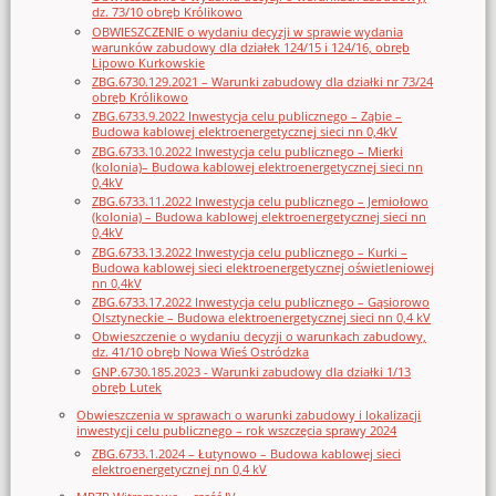
dz. 73/10 obręb Królikowo
OBWIESZCZENIE o wydaniu decyzji w sprawie wydania
warunków zabudowy dla działek 124/15 i 124/16, obręb
Lipowo Kurkowskie
ZBG.6730.129.2021 – Warunki zabudowy dla działki nr 73/24
obręb Królikowo
ZBG.6733.9.2022 Inwestycja celu publicznego – Ząbie –
Budowa kablowej elektroenergetycznej sieci nn 0,4kV
ZBG.6733.10.2022 Inwestycja celu publicznego – Mierki
(kolonia)– Budowa kablowej elektroenergetycznej sieci nn
0,4kV
ZBG.6733.11.2022 Inwestycja celu publicznego – Jemiołowo
(kolonia) – Budowa kablowej elektroenergetycznej sieci nn
0,4kV
ZBG.6733.13.2022 Inwestycja celu publicznego – Kurki –
Budowa kablowej sieci elektroenergetycznej oświetleniowej
nn 0,4kV
ZBG.6733.17.2022 Inwestycja celu publicznego – Gąsiorowo
Olsztyneckie – Budowa elektroenergetycznej sieci nn 0,4 kV
Obwieszczenie o wydaniu decyzji o warunkach zabudowy,
dz. 41/10 obręb Nowa Wieś Ostródzka
GNP.6730.185.2023 - Warunki zabudowy dla działki 1/13
obręb Lutek
Obwieszczenia w sprawach o warunki zabudowy i lokalizacji
inwestycji celu publicznego – rok wszczęcia sprawy 2024
ZBG.6733.1.2024 – Łutynowo – Budowa kablowej sieci
elektroenergetycznej nn 0,4 kV