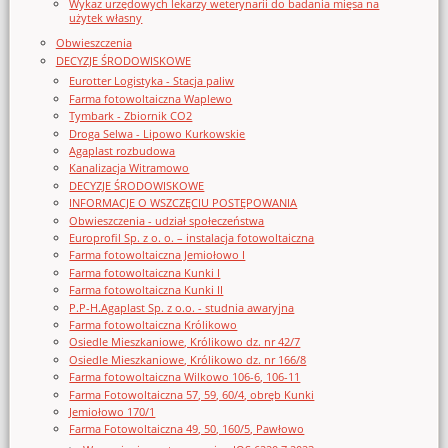
Wykaz urzędowych lekarzy weterynarii do badania mięsa na
użytek własny
Obwieszczenia
DECYZJE ŚRODOWISKOWE
Eurotter Logistyka - Stacja paliw
Farma fotowoltaiczna Waplewo
Tymbark - Zbiornik CO2
Droga Selwa - Lipowo Kurkowskie
Agaplast rozbudowa
Kanalizacja Witramowo
DECYZJE ŚRODOWISKOWE
INFORMACJE O WSZCZĘCIU POSTĘPOWANIA
Obwieszczenia - udział społeczeństwa
Europrofil Sp. z o. o. – instalacja fotowoltaiczna
Farma fotowoltaiczna Jemiołowo I
Farma fotowoltaiczna Kunki I
Farma fotowoltaiczna Kunki II
P.P-H.Agaplast Sp. z o.o. - studnia awaryjna
Farma fotowoltaiczna Królikowo
Osiedle Mieszkaniowe, Królikowo dz. nr 42/7
Osiedle Mieszkaniowe, Królikowo dz. nr 166/8
Farma fotowoltaiczna Wilkowo 106-6, 106-11
Farma Fotowoltaiczna 57, 59, 60/4, obręb Kunki
Jemiołowo 170/1
Farma Fotowoltaiczna 49, 50, 160/5, Pawłowo