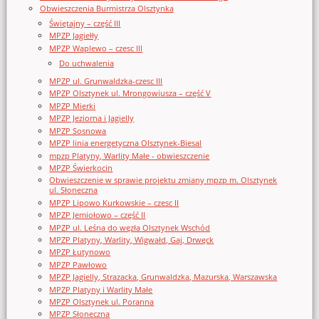
Obwieszczenia Burmistrza Olsztynka
Świętajny – część III
MPZP Jagiełły
MPZP Waplewo – czesc III
Do uchwalenia
MPZP ul. Grunwaldzka-czesc III
MPZP Olsztynek ul. Mrongowiusza – część V
MPZP Mierki
MPZP Jeziorna i Jagielly
MPZP Sosnowa
MPZP linia energetyczna Olsztynek-Biesal
mpzp Platyny, Warlity Małe - obwieszczenie
MPZP Świerkocin
Obwieszczenie w sprawie projektu zmiany mpzp m. Olsztynek
ul. Słoneczna
MPZP Lipowo Kurkowskie – czesc II
MPZP Jemiołowo – część II
MPZP ul. Leśna do węzła Olsztynek Wschód
MPZP Platyny, Warlity, Wigwałd, Gaj, Drwęck
MPZP Łutynowo
MPZP Pawłowo
MPZP Jagielly, Strazacka, Grunwaldzka, Mazurska, Warszawska
MPZP Platyny i Warlity Małe
MPZP Olsztynek ul. Poranna
MPZP Słoneczna