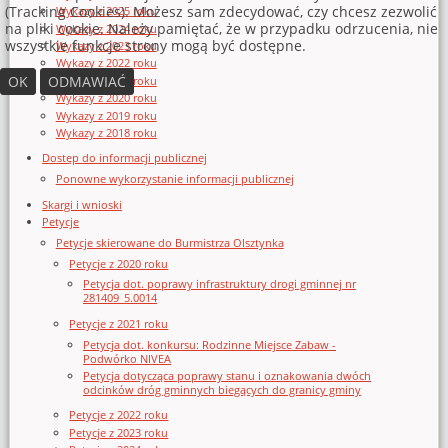
(Tracking Cookies). Możesz sam zdecydować, czy chcesz zezwolić
Wykazy z 2025 roku
na pliki cookie. Należy pamiętać, że w przypadku odrzucenia, nie
Wykazy z 2024 roku
wszystkie funkcje strony mogą być dostępne.
Wykazy z 2023 roku
Wykazy z 2022 roku
OK
ODMAWIAĆ
Wykazy z 2021 roku
Wykazy z 2020 roku
Wykazy z 2019 roku
Wykazy z 2018 roku
Dostęp do informacji publicznej
Ponowne wykorzystanie informacji publicznej
Skargi i wnioski
Petycje
Petycje skierowane do Burmistrza Olsztynka
Petycje z 2020 roku
Petycja dot. poprawy infrastruktury drogi gminnej nr
281409_5.0014
Petycje z 2021 roku
Petycja dot. konkursu: Rodzinne Miejsce Zabaw -
Podwórko NIVEA
Petycja dotycząca poprawy stanu i oznakowania dwóch
odcinków dróg gminnych biegących do granicy gminy
Petycje z 2022 roku
Petycje z 2023 roku