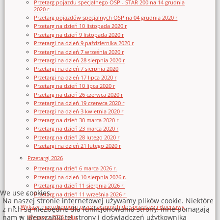
Przetarg pojazdu specjalnego OSP - STAR 200 na 14 grudnia
2020 r
Przetarg pojazdów specjalnych OSP na 04 grudnia 2020 r
Przetarg na dzień 10 listopada 2020 r
Przetarg na dzień 9 listopada 2020 r
Przetargi na dzień 9 października 2020 r
Przetargi na dzień 7 września 2020 r
Przetargi na dzień 28 sierpnia 2020 r
Przetargi na dzień 7 sierpnia 2020
Przetargi na dzień 17 lipca 2020 r
Przetarg na dzień 10 lipca 2020 r
Przetarg na dzień 26 czerwca 2020 r
Przetargi na dzień 19 czerwca 2020 r
Przetargi na dzień 3 kwietnia 2020 r
Przetarg na dzień 30 marca 2020 r
Przetarg na dzień 23 marca 2020 r
Przetarg na dzień 28 lutego 2020 r
Przetargi na dzień 21 lutego 2020 r
Przetargi 2026
Przetarg na dzień 6 marca 2026 r.
Przetargi na dzień 10 sierpnia 2026 r.
Przetarg na dzień 11 sierpnia 2026 r.
We use cookies
Przetarg na dzień 11 września 2026 r.
Na naszej stronie internetowej używamy plików cookie. Niektóre
Wykazy nieruchomości przeznaczonych do sprzedaży i dzierżawy
z nich są niezbędne dla funkcjonowania strony, inne pomagają
nam w ulepszaniu tej strony i doświadczeń użytkownika
Wykazy z 2026 roku