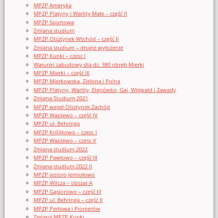
MPZP Ameryka
MPZP Platyny i Warlity Małe – część II
MPZP Sportowa
Zmiana studium
MPZP Olsztynek Wschód – część II
Zmiana studium – drugie wyłożenie
MPZP Kunki – czesc I
Warunki zabudowy dla dz. 380 obręb Mierki
MPZP Mierki – część III
MPZP Mierkowska, Zielona i Polna
MPZP Platyny, Warlity, Elgnówko, Gaj, Wigwałd i Zawady
Zmiana Studium 2021
MPZP węzeł Olsztynek Zachód
MPZP Waplewo – część IV
MPZP ul. Behringa
MPZP Królikowo – czesc I
MPZP Waplewo – czesc V
Zmiana studium 2022
MPZP Pawłowo – część III
Zmiana studium 2022 II
MPZP jezioro Jemiołowo
MPZP Wilcza – obszar A
MPZP Gąsiorowo – część III
MPZP ul. Behringa – część II
MPZP Perłowa i Pionierów
Zmiana MPZP Kunki