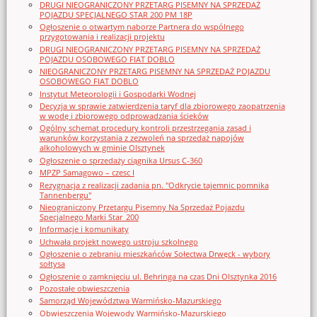
DRUGI NIEOGRANICZONY PRZETARG PISEMNY NA SPRZEDAŻ
POJAZDU SPECJALNEGO STAR 200 PM 18P
Ogłoszenie o otwartym naborze Partnera do wspólnego
przygotowania i realizacji projektu
DRUGI NIEOGRANICZONY PRZETARG PISEMNY NA SPRZEDAŻ
POJAZDU OSOBOWEGO FIAT DOBLO
NIEOGRANICZONY PRZETARG PISEMNY NA SPRZEDAŻ POJAZDU
OSOBOWEGO FIAT DOBLO
Instytut Meteorologii i Gospodarki Wodnej
Decyzja w sprawie zatwierdzenia taryf dla zbiorowego zaopatrzenia
w wodę i zbiorowego odprowadzania ścieków
Ogólny schemat procedury kontroli przestrzegania zasad i
warunków korzystania z zezwoleń na sprzedaż napojów
alkoholowych w gminie Olsztynek
Ogłoszenie o sprzedaży ciągnika Ursus C-360
MPZP Samagowo – czesc I
Rezygnacja z realizacji zadania pn. "Odkrycie tajemnic pomnika
Tannenbergu"
Nieograniczony Przetargu Pisemny Na Sprzedaż Pojazdu
Specjalnego Marki Star_200
Informacje i komunikaty
Uchwała projekt nowego ustroju szkolnego
Ogłoszenie o zebraniu mieszkańców Sołectwa Drwęck - wybory
sołtysa
Ogłoszenie o zamknięciu ul. Behringa na czas Dni Olsztynka 2016
Pozostałe obwieszczenia
Samorząd Województwa Warmińsko-Mazurskiego
Obwieszczenia Wojewody Warmińsko-Mazurskiego