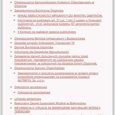
Obwieszczenia Samorządowego Kolegium Odwoławczego w
Olsztynie
Zawiadomienia Burmistrza Olsztynka
WYKAZ NIERUCHOMOŚCI WPISANYCH DO REJESTRU ZABYTKÓW.
Informacja na podstawie art. 37 ust. 1 pkt 2 ustawy o finansach
publicznych - m.in. wykonanie budżetu JST umorzenia pomoc
publiczna.
II Konkurs na realizację zadania publicznego
Obwieszczenia Ministra Infrastruktury i Budwonictwa
Sprzedaż pojazdu Volkswagen Transporter T4
Decyzje Burmistrza Olsztynka
Informacje dla Zarządców Nieruchomości
Zestawienie danych dotyczących czynszów najmu lokali
mieszkalnych, nienależących do publicznego zasobu
mieszkaniowego, w położonych na obszarze Gminy Olsztynek.
Obwieszczenia Starosty Olsztyńskiego
Zawiadomienie o wszczęciu postępowania w sprawie zmiany
pozwolenia zintegrowanego na prowadzenie instalacji
NUTRIPOL Sp. z o.o.
Ogłoszenia sprzedażowe
Ogłoszenia sprzedażowe
Uchwała reklamowa
Regionalny Zarząd Gospodarki Wodnej w Białymstoku
INFORMACJA O OPŁACIE ZA ZMNIEJSZENIE NATURALNEJ RETENCJI
TERENOWEJ