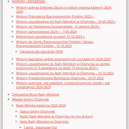
WYBORY I REFERENDA
Wybory sołtysa Sołectwa Zezuty w trakcie trwania kadencji 2024-
2029
Wybory Prezydenta Rzeczypospolitej Polskiej 2025 r.
Wybory uzupełniające do Rady Miejskiej w Olsztynku - 25.05.2025 r
Wybory do Parlamentu Europejskiego - 9 czerwca 2024 r.
Wybory samorządowe 2024 r. - 7.04.2024
Referendum zarządzone na dzień 15.10.2023 r.
Wybory do Sejmu Rzeczypospolitej Polskiej i Senatu
Rzeczypospolitej Polskiej - 15.10.2023
Szkolenie dla członków OKW
Wybory ławników sądów powszechnych na kadencję 2024-2027
Wybory uzupełniające do Rady Miejskiej w Olsztynku w okręgu
wyborczym nr 3 zarządzone na dzień 15 stycznia 2023 r.
Wybory uzupełniające do Rady Miejskiej w Olsztynku - 23.10.2022
Wybory Przedterminowe Burmistrza Olsztynka - 24.07.2022
Wybory sołtysów, rad sołeckich, przewodniczących osiedli i rad
osiedlowych 2024-2029
Ogłoszenia Biura Rady Miejskiej
Władze Gminy Olsztynek
Rada Miejska kadencja 2024-2029
Statut Gminy Olsztynek
Radni Rady Miejskiej w Olsztynku (w tym dyżury)
Sesje Rady Miejskiej w Olsztynku
I sesja - inauguracyjna