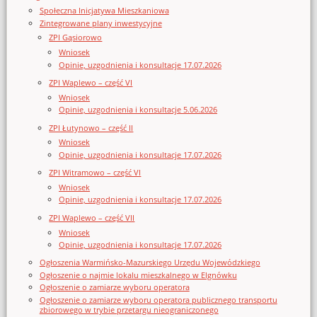
Społeczna Inicjatywa Mieszkaniowa
Zintegrowane plany inwestycyjne
ZPI Gąsiorowo
Wniosek
Opinie, uzgodnienia i konsultacje 17.07.2026
ZPI Waplewo – część VI
Wniosek
Opinie, uzgodnienia i konsultacje 5.06.2026
ZPI Łutynowo – część II
Wniosek
Opinie, uzgodnienia i konsultacje 17.07.2026
ZPI Witramowo – część VI
Wniosek
Opinie, uzgodnienia i konsultacje 17.07.2026
ZPI Waplewo – część VII
Wniosek
Opinie, uzgodnienia i konsultacje 17.07.2026
Ogłoszenia Warmińsko-Mazurskiego Urzędu Wojewódzkiego
Ogłoszenie o najmie lokalu mieszkalnego w Elgnówku
Ogłoszenie o zamiarze wyboru operatora
Ogłoszenie o zamiarze wyboru operatora publicznego transportu
zbiorowego w trybie przetargu nieograniczonego