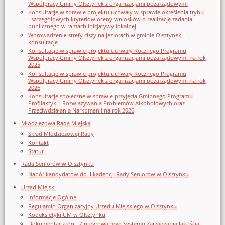
Współpracy Gminy Olsztynek z organizacjami pozarządowymi
Konsultacje w sprawie projektu uchwały w sprawie określenia trybu
i szczegółowych kryteriów oceny wniosków o realizację zadania
publicznego w ramach inicjatywy lokalnej
Wprowadzenie strefy ciszy na jeziorach w gminie Olsztynek –
konsultacje
Konsultacje w sprawie projektu uchwały Rocznego Programu
Współpracy Gminy Olsztynek z organizacjami pozarządowymi na rok
2025
Konsultacje w sprawie projektu uchwały Rocznego Programu
Współpracy Gminy Olsztynek z organizacjami pozarządowymi na rok
2026
Konsultacje społeczne w sprawie przyjęcia Gminnego Programu
Profilaktyki i Rozwiązywania Problemów Alkoholowych oraz
Przeciwdziałania Narkomanii na rok 2026
Młodzieżowa Rada Miejska
Skład Młodzieżowej Rady
Kontakt
Statut
Rada Seniorów w Olsztynku
Nabór kandydatów do II kadencji Rady Seniorów w Olsztynku
Urząd Miejski
Informacje Ogólne
Regulamin Organizacyjny Urzedu Miejskiego w Olsztynku
Kodeks etyki UM w Olsztynku
Dokumentacja dot. Zintegrowanego Systemu Zarządzania Jakością