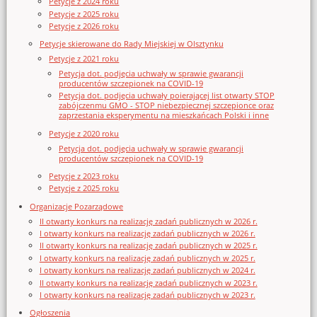
Petycje z 2024 roku
Petycje z 2025 roku
Petycje z 2026 roku
Petycje skierowane do Rady Miejskiej w Olsztynku
Petycje z 2021 roku
Petycja dot. podjęcia uchwały w sprawie gwarancji
producentów szczepionek na COVID-19
Petycja dot. podjęcia uchwały poierającej list otwarty STOP
zabójczenmu GMO - STOP niebezpiecznej szczepionce oraz
zaprzestania eksperymentu na mieszkańcach Polski i inne
Petycje z 2020 roku
Petycja dot. podjęcia uchwały w sprawie gwarancji
producentów szczepionek na COVID-19
Petycje z 2023 roku
Petycje z 2025 roku
Organizacje Pozarządowe
II otwarty konkurs na realizację zadań publicznych w 2026 r.
I otwarty konkurs na realizację zadań publicznych w 2026 r.
II otwarty konkurs na realizację zadań publicznych w 2025 r.
I otwarty konkurs na realizację zadań publicznych w 2025 r.
I otwarty konkurs na realizację zadań publicznych w 2024 r.
II otwarty konkurs na realizację zadań publicznych w 2023 r.
I otwarty konkurs na realizację zadań publicznych w 2023 r.
Ogłoszenia