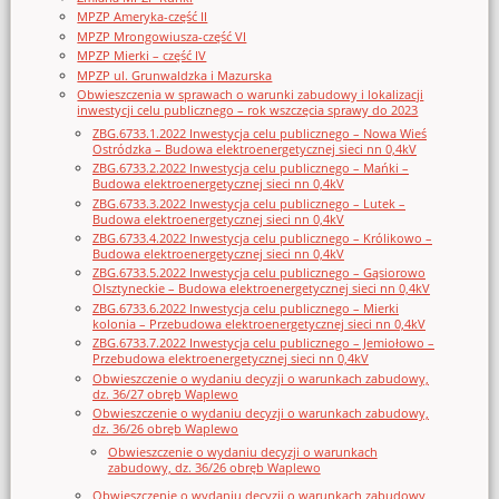
MPZP Ameryka-część II
MPZP Mrongowiusza-część VI
MPZP Mierki – część IV
MPZP ul. Grunwaldzka i Mazurska
Obwieszczenia w sprawach o warunki zabudowy i lokalizacji
inwestycji celu publicznego – rok wszczęcia sprawy do 2023
ZBG.6733.1.2022 Inwestycja celu publicznego – Nowa Wieś
Ostródzka – Budowa elektroenergetycznej sieci nn 0,4kV
ZBG.6733.2.2022 Inwestycja celu publicznego – Mańki –
Budowa elektroenergetycznej sieci nn 0,4kV
ZBG.6733.3.2022 Inwestycja celu publicznego – Lutek –
Budowa elektroenergetycznej sieci nn 0,4kV
ZBG.6733.4.2022 Inwestycja celu publicznego – Królikowo –
Budowa elektroenergetycznej sieci nn 0,4kV
ZBG.6733.5.2022 Inwestycja celu publicznego – Gąsiorowo
Olsztyneckie – Budowa elektroenergetycznej sieci nn 0,4kV
ZBG.6733.6.2022 Inwestycja celu publicznego – Mierki
kolonia – Przebudowa elektroenergetycznej sieci nn 0,4kV
ZBG.6733.7.2022 Inwestycja celu publicznego – Jemiołowo –
Przebudowa elektroenergetycznej sieci nn 0,4kV
Obwieszczenie o wydaniu decyzji o warunkach zabudowy,
dz. 36/27 obręb Waplewo
Obwieszczenie o wydaniu decyzji o warunkach zabudowy,
dz. 36/26 obręb Waplewo
Obwieszczenie o wydaniu decyzji o warunkach
zabudowy, dz. 36/26 obręb Waplewo
Obwieszczenie o wydaniu decyzji o warunkach zabudowy,