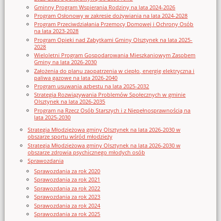
Gminny Program Wspierania Rodziny na lata 2024-2026
Program Osłonowy w zakresie dożywiania na lata 2024-2028
Program Przeciwdziałania Przemocy Domowej i Ochrony Osób
na lata 2023-2028
Program Opieki nad Zabytkami Gminy Olsztynek na lata 2025-
2028
Wieloletni Program Gospodarowania Mieszkaniowym Zasobem
Gminy na lata 2026-2030
Założenia do planu zaopatrzenia w ciepło, energię elektryczna i
paliwa gazowe na lata 2026-2040
Program usuwania azbestu na lata 2025-2032
Strategia Rozwiązywania Problemów Społecznych w gminie
Olsztynek na lata 2026-2035
Program na Rzecz Osób Starszych i z Niepełnosprawnością na
lata 2025-2030
Strategia Młodzieżowa gminy Olsztynek na lata 2026-2030 w
obszarze sportu wśród młodzieży
Strategia Młodzieżowa gminy Olsztynek na lata 2026-2030 w
obszarze zdrowia psychicznego młodych osób
Sprawozdania
Sprawozdania za rok 2020
Sprawozdania za rok 2021
Sprawozdania za rok 2022
Sprawozdania za rok 2023
Sprawozdania za rok 2024
Sprawozdania za rok 2025