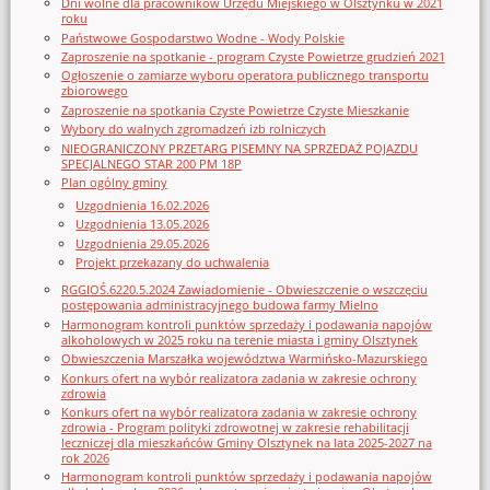
Dni wolne dla pracowników Urzędu Miejskiego w Olsztynku w 2021
roku
Państwowe Gospodarstwo Wodne - Wody Polskie
Zaproszenie na spotkanie - program Czyste Powietrze grudzień 2021
Ogłoszenie o zamiarze wyboru operatora publicznego transportu
zbiorowego
Zaproszenie na spotkania Czyste Powietrze Czyste Mieszkanie
Wybory do walnych zgromadzeń izb rolniczych
NIEOGRANICZONY PRZETARG PISEMNY NA SPRZEDAŻ POJAZDU
SPECJALNEGO STAR 200 PM 18P
Plan ogólny gminy
Uzgodnienia 16.02.2026
Uzgodnienia 13.05.2026
Uzgodnienia 29.05.2026
Projekt przekazany do uchwalenia
RGGIOŚ.6220.5.2024 Zawiadomienie - Obwieszczenie o wszczęciu
postępowania administracyjnego budowa farmy Mielno
Harmonogram kontroli punktów sprzedaży i podawania napojów
alkoholowych w 2025 roku na terenie miasta i gminy Olsztynek
Obwieszczenia Marszałka województwa Warmińsko-Mazurskiego
Konkurs ofert na wybór realizatora zadania w zakresie ochrony
zdrowia
Konkurs ofert na wybór realizatora zadania w zakresie ochrony
zdrowia - Program polityki zdrowotnej w zakresie rehabilitacji
leczniczej dla mieszkańców Gminy Olsztynek na lata 2025-2027 na
rok 2026
Harmonogram kontroli punktów sprzedaży i podawania napojów