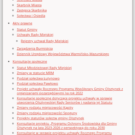
Skarbnik Miasta
Zastępca Skarbnika
Sołectwa i Osiedla
Akty prawne
Statut Gminy
Uchwały Rady Miejskiej
Rejestry uchwał Rady Miejskiej
Zarządzenia Burmistrza
Dziennik Urzędowy Województwa Warmińsko-Mazurskiego
Konsultacje społeczne
Statut Młodzieżowej Rady Miejskiej
Zmiany w statucie MRM
Podział sołectwa Łutynowo
Podział sołectwa Pawłowo
Projekt uchwały Rocznego Programu Współpracy Gminy Olsztynek z
organizacjami pozarządowymi na rok 2022
Konsultacje społeczne dotyczące projektu uchwały w sprawie
utworzenia Olsztyneckiej Rady Seniorów i nadania jej Statutu
Zmiany rodzaju miejscowości Kąpity
Zmiany rodzaju miejscowości Spoguny
Projekty statutów sołectw gminy Olsztynek
Konsultacje projektu „Programu Ochrony Środowiska dla Gminy
Olsztynek na lata 2023-2026 z perspektywą do roku 2030
Konsultacje w sprawie projektu uchwały Rocznego Programu