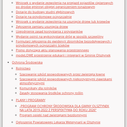
Wniosek o wydanie zezwolenia na przejazd pojazdów ciężarowych
po drodze gminnej objętej ograniczeniem tonażowym
Dotacje do budowy studni głębinowych
Dotacje na przydomowe oczyszczalnie
Wniosek o wydanie zezwolenia na usunięcie drzew lub krzewów
Zgłoszenie zamiaru usunięcia drzew
Uzgodnienie zasad korzystania z przystanków
Wydanie opinii na wykorzystanie dróg w sposób szczególny
Formularz zgłoszenia do ewidencji zbiorników bezodpływowych i
przydomowych oczyszczalni ścieków
Pismo dotyczące aktu planowania przestrzennego
modeLOWE przestrzenie edukacji i integracji w Gminie Olsztynek
Ochrona Środowiska
Rolnictwo
Szacowanie szkód spowodowanych przez zwierzęta łowne
Szacowanie szkód spowodowanych niekorzystnymi zjawiskami
atmosferycznymi
Komunikaty dla rolników
Zasady stosowania środków ochrony roślin
PLANY I PROGRAMY
„PROGRAM OCHRONY ŚRODOWISKA DLA GMINY OLSZTYNEK
NA LATA 2019-2022 Z PERSPEKTYWĄ DO ROKU 2026”
Program opieki nad zwierzętami bezdomnymi
Ogloszenie Powiatowego Lekarza Weterynarii w Olsztynie