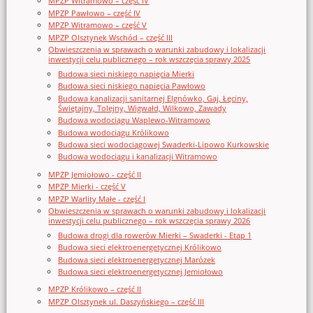
MPZP Witramowo – część IV
MPZP Pawłowo – część IV
MPZP Witramowo – część V
MPZP Olsztynek Wschód – część III
Obwieszczenia w sprawach o warunki zabudowy i lokalizacji
inwestycji celu publicznego – rok wszczęcia sprawy 2025
Budowa sieci niskiego napięcia Mierki
Budowa sieci niskiego napięcia Pawłowo
Budowa kanalizacji sanitarnej Elgnówko, Gaj, Łęciny,
Świętajny, Tolejny, Wigwałd, Wilkowo, Zawady
Budowa wodociągu Waplewo-Witramowo
Budowa wodociągu Królikowo
Budowa sieci wodociągowej Swaderki-Lipowo Kurkowskie
Budowa wodociągu i kanalizacji Witramowo
MPZP Jemiołowo - część II
MPZP Mierki - część V
MPZP Warlity Małe - część I
Obwieszczenia w sprawach o warunki zabudowy i lokalizacji
inwestycji celu publicznego – rok wszczęcia sprawy 2026
Budowa drogi dla rowerów Mierki – Swaderki - Etap 1
Budowa sieci elektroenergetycznej Królikowo
Budowa sieci elektroenergetycznej Marózek
Budowa sieci elektroenergetycznej Jemiołowo
MPZP Królikowo – część II
MPZP Olsztynek ul. Daszyńskiego – część III