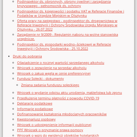
Podinspektor ds. obronnych, obrony cywilnej i zarządzania
kryzysowego - pełnomocnik ds. ochrony
Podinspektor ds. księgowości i podatku VAT w Referacie Finansów i
Podatków w Urzędzie Miejskim w Olsztynku
Oferta pracy na zastępstwo - podinspektor ds. drogownictwa w
Referacie Inwestycji i Ochrony Środowiska Urzędu Miejskiego w
Olsztynku - 26.07.2022
Zarządzenie nr 9/2009 - Regulamin naboru na wolne stanowiska
urzędnicze.
Podinspektor ds. gospodarki wodno–ściekowej w Referacie
Inwestycji i Ochrony Środowiska - 25.10.2022
Druki do pobrania
Oświadczenie o rocznej wartości sprzedanego alkoholu
Wniosek o zezwolenie na sprzedaz alkoholu
Wniosek o zakup węgla w cenie preferencyjnej
Fundusz Sołecki - dokumenty
Zmiana zadania funduszu sołeckiego
Wniosek o wydanie odpisu aktu urodzenia, małżeństwa lub zgonu
Przedłużenie terminu płatności z powodu COVID-19
Deklaracje podatkowe
Informacje podatkowe
Dofinansowanie kształcenia młodocianych pracowników
Kwestonariusz osobowy
Wniosek o udostępnienie informacji publicznej
PPF Wniosek o przyznanie prawa pomocy
Wniosek o wpis do ewidencji obiektów hotelarskich