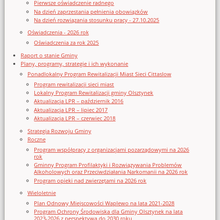
Pierwsze oświadczenie radnego
Na dzień zaprzestania pełnienia obowiązków
Na dzień rozwiązania stosunku pracy - 27.10.2025
Oświadczenia - 2026 rok
Oświadczenia za rok 2025
Raport o stanie Gminy
Plany, programy, strategie i ich wykonanie
Ponadlokalny Program Rewitalizacji Miast Sieci Cittaslow
Program rewitalizacji sieci miast
Lokalny Program Rewitalizacji gminy Olsztynek
Aktualizacja LPR – październik 2016
Aktualizacja LPR – lipiec 2017
Aktualizacja LPR – czerwiec 2018
Strategia Rozwoju Gminy
Roczne
Program współpracy z organizacjami pozarządowymi na 2026
rok
Gminny Program Profilaktyki i Rozwiązywania Problemów
Alkoholowych oraz Przeciwdziałania Narkomanii na 2026 rok
Program opieki nad zwierzętami na 2026 rok
Wieloletnie
Plan Odnowy Miejscowości Waplewo na lata 2021-2028
Program Ochrony Środowiska dla Gminy Olsztynek na lata
2023-2026 z perspektywą do 2030 roku