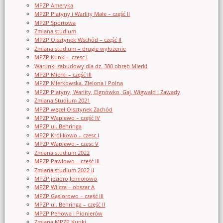
MPZP Ameryka
MPZP Platyny i Warlity Małe – część II
MPZP Sportowa
Zmiana studium
MPZP Olsztynek Wschód – część II
Zmiana studium – drugie wyłożenie
MPZP Kunki – czesc I
Warunki zabudowy dla dz. 380 obręb Mierki
MPZP Mierki – część III
MPZP Mierkowska, Zielona i Polna
MPZP Platyny, Warlity, Elgnówko, Gaj, Wigwałd i Zawady
Zmiana Studium 2021
MPZP węzeł Olsztynek Zachód
MPZP Waplewo – część IV
MPZP ul. Behringa
MPZP Królikowo – czesc I
MPZP Waplewo – czesc V
Zmiana studium 2022
MPZP Pawłowo – część III
Zmiana studium 2022 II
MPZP jezioro Jemiołowo
MPZP Wilcza – obszar A
MPZP Gąsiorowo – część III
MPZP ul. Behringa – część II
MPZP Perłowa i Pionierów
Zmiana MPZP Kunki