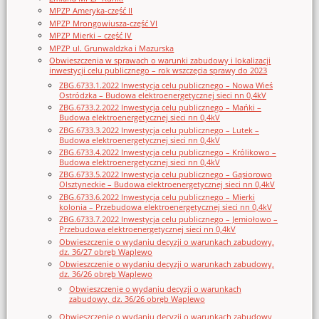
MPZP Ameryka-część II
MPZP Mrongowiusza-część VI
MPZP Mierki – część IV
MPZP ul. Grunwaldzka i Mazurska
Obwieszczenia w sprawach o warunki zabudowy i lokalizacji
inwestycji celu publicznego – rok wszczęcia sprawy do 2023
ZBG.6733.1.2022 Inwestycja celu publicznego – Nowa Wieś
Ostródzka – Budowa elektroenergetycznej sieci nn 0,4kV
ZBG.6733.2.2022 Inwestycja celu publicznego – Mańki –
Budowa elektroenergetycznej sieci nn 0,4kV
ZBG.6733.3.2022 Inwestycja celu publicznego – Lutek –
Budowa elektroenergetycznej sieci nn 0,4kV
ZBG.6733.4.2022 Inwestycja celu publicznego – Królikowo –
Budowa elektroenergetycznej sieci nn 0,4kV
ZBG.6733.5.2022 Inwestycja celu publicznego – Gąsiorowo
Olsztyneckie – Budowa elektroenergetycznej sieci nn 0,4kV
ZBG.6733.6.2022 Inwestycja celu publicznego – Mierki
kolonia – Przebudowa elektroenergetycznej sieci nn 0,4kV
ZBG.6733.7.2022 Inwestycja celu publicznego – Jemiołowo –
Przebudowa elektroenergetycznej sieci nn 0,4kV
Obwieszczenie o wydaniu decyzji o warunkach zabudowy,
dz. 36/27 obręb Waplewo
Obwieszczenie o wydaniu decyzji o warunkach zabudowy,
dz. 36/26 obręb Waplewo
Obwieszczenie o wydaniu decyzji o warunkach
zabudowy, dz. 36/26 obręb Waplewo
Obwieszczenie o wydaniu decyzji o warunkach zabudowy,