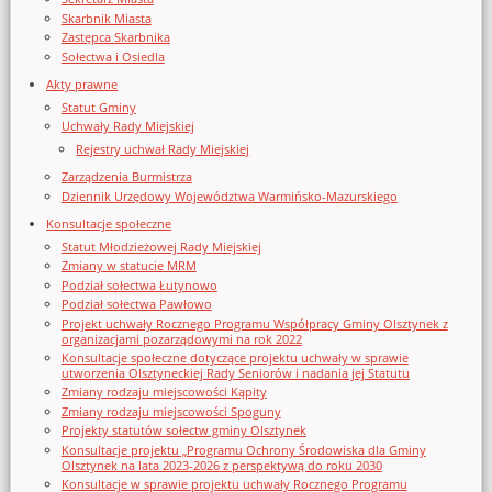
Skarbnik Miasta
Zastępca Skarbnika
Sołectwa i Osiedla
Akty prawne
Statut Gminy
Uchwały Rady Miejskiej
Rejestry uchwał Rady Miejskiej
Zarządzenia Burmistrza
Dziennik Urzędowy Województwa Warmińsko-Mazurskiego
Konsultacje społeczne
Statut Młodzieżowej Rady Miejskiej
Zmiany w statucie MRM
Podział sołectwa Łutynowo
Podział sołectwa Pawłowo
Projekt uchwały Rocznego Programu Współpracy Gminy Olsztynek z
organizacjami pozarządowymi na rok 2022
Konsultacje społeczne dotyczące projektu uchwały w sprawie
utworzenia Olsztyneckiej Rady Seniorów i nadania jej Statutu
Zmiany rodzaju miejscowości Kąpity
Zmiany rodzaju miejscowości Spoguny
Projekty statutów sołectw gminy Olsztynek
Konsultacje projektu „Programu Ochrony Środowiska dla Gminy
Olsztynek na lata 2023-2026 z perspektywą do roku 2030
Konsultacje w sprawie projektu uchwały Rocznego Programu