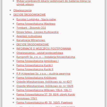
Wykaz urzędowych lekarzy weterynarii do badania mięsa na
użytek własny
Obwieszczenia
DECYZJE ŚRODOWISKOWE
Eurotter Logistyka - Stacja paliw
Farma fotowoltaiczna Waplewo
Tymbark - Zbiornik CO2
Droga Selwa - Lipowo Kurkowskie
Agaplast rozbudowa
Kanalizacja Witramowo
DECYZJE ŚRODOWISKOWE
INFORMACJE O WSZCZĘCIU POSTĘPOWANIA
Obwieszczenia - udział społeczeństwa
Europrofil Sp. z o. o. – instalacja fotowoltaiczna
Farma fotowoltaiczna Jemiołowo I
Farma fotowoltaiczna Kunki I
Farma fotowoltaiczna Kunki II
P.P-H.Agaplast Sp. z o.o. - studnia awaryjna
Farma fotowoltaiczna Królikowo
Osiedle Mieszkaniowe, Królikowo dz. nr 42/7
Osiedle Mieszkaniowe, Królikowo dz. nr 166/8
Farma fotowoltaiczna Wilkowo 106-6, 106-11
Farma Fotowoltaiczna 57, 59, 60/4, obręb Kunki
Jemiołowo 170/1
Farma Fotowoltaiczna 49, 50, 160/5, Pawłowo