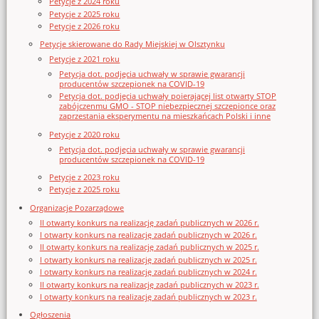
Petycje z 2024 roku
Petycje z 2025 roku
Petycje z 2026 roku
Petycje skierowane do Rady Miejskiej w Olsztynku
Petycje z 2021 roku
Petycja dot. podjęcia uchwały w sprawie gwarancji
producentów szczepionek na COVID-19
Petycja dot. podjęcia uchwały poierającej list otwarty STOP
zabójczenmu GMO - STOP niebezpiecznej szczepionce oraz
zaprzestania eksperymentu na mieszkańcach Polski i inne
Petycje z 2020 roku
Petycja dot. podjęcia uchwały w sprawie gwarancji
producentów szczepionek na COVID-19
Petycje z 2023 roku
Petycje z 2025 roku
Organizacje Pozarządowe
II otwarty konkurs na realizację zadań publicznych w 2026 r.
I otwarty konkurs na realizację zadań publicznych w 2026 r.
II otwarty konkurs na realizację zadań publicznych w 2025 r.
I otwarty konkurs na realizację zadań publicznych w 2025 r.
I otwarty konkurs na realizację zadań publicznych w 2024 r.
II otwarty konkurs na realizację zadań publicznych w 2023 r.
I otwarty konkurs na realizację zadań publicznych w 2023 r.
Ogłoszenia