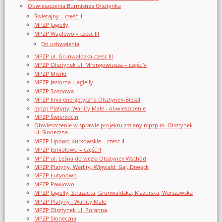
Obwieszczenia Burmistrza Olsztynka
Świętajny – część III
MPZP Jagiełły
MPZP Waplewo – czesc III
Do uchwalenia
MPZP ul. Grunwaldzka-czesc III
MPZP Olsztynek ul. Mrongowiusza – część V
MPZP Mierki
MPZP Jeziorna i Jagielly
MPZP Sosnowa
MPZP linia energetyczna Olsztynek-Biesal
mpzp Platyny, Warlity Małe - obwieszczenie
MPZP Świerkocin
Obwieszczenie w sprawie projektu zmiany mpzp m. Olsztynek
ul. Słoneczna
MPZP Lipowo Kurkowskie – czesc II
MPZP Jemiołowo – część II
MPZP ul. Leśna do węzła Olsztynek Wschód
MPZP Platyny, Warlity, Wigwałd, Gaj, Drwęck
MPZP Łutynowo
MPZP Pawłowo
MPZP Jagielly, Strazacka, Grunwaldzka, Mazurska, Warszawska
MPZP Platyny i Warlity Małe
MPZP Olsztynek ul. Poranna
MPZP Słoneczna