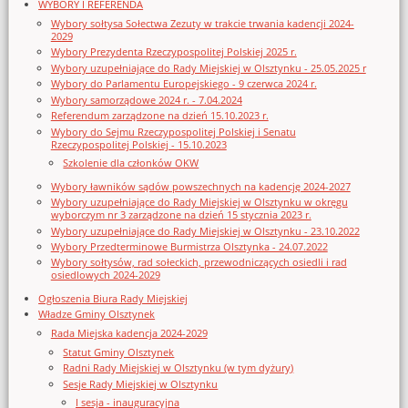
WYBORY I REFERENDA
Wybory sołtysa Sołectwa Zezuty w trakcie trwania kadencji 2024-
2029
Wybory Prezydenta Rzeczypospolitej Polskiej 2025 r.
Wybory uzupełniające do Rady Miejskiej w Olsztynku - 25.05.2025 r
Wybory do Parlamentu Europejskiego - 9 czerwca 2024 r.
Wybory samorządowe 2024 r. - 7.04.2024
Referendum zarządzone na dzień 15.10.2023 r.
Wybory do Sejmu Rzeczypospolitej Polskiej i Senatu
Rzeczypospolitej Polskiej - 15.10.2023
Szkolenie dla członków OKW
Wybory ławników sądów powszechnych na kadencję 2024-2027
Wybory uzupełniające do Rady Miejskiej w Olsztynku w okręgu
wyborczym nr 3 zarządzone na dzień 15 stycznia 2023 r.
Wybory uzupełniające do Rady Miejskiej w Olsztynku - 23.10.2022
Wybory Przedterminowe Burmistrza Olsztynka - 24.07.2022
Wybory sołtysów, rad sołeckich, przewodniczących osiedli i rad
osiedlowych 2024-2029
Ogłoszenia Biura Rady Miejskiej
Władze Gminy Olsztynek
Rada Miejska kadencja 2024-2029
Statut Gminy Olsztynek
Radni Rady Miejskiej w Olsztynku (w tym dyżury)
Sesje Rady Miejskiej w Olsztynku
I sesja - inauguracyjna