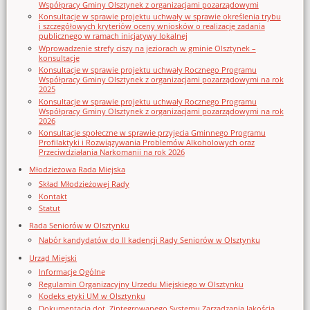
Współpracy Gminy Olsztynek z organizacjami pozarządowymi
Konsultacje w sprawie projektu uchwały w sprawie określenia trybu
i szczegółowych kryteriów oceny wniosków o realizację zadania
publicznego w ramach inicjatywy lokalnej
Wprowadzenie strefy ciszy na jeziorach w gminie Olsztynek –
konsultacje
Konsultacje w sprawie projektu uchwały Rocznego Programu
Współpracy Gminy Olsztynek z organizacjami pozarządowymi na rok
2025
Konsultacje w sprawie projektu uchwały Rocznego Programu
Współpracy Gminy Olsztynek z organizacjami pozarządowymi na rok
2026
Konsultacje społeczne w sprawie przyjęcia Gminnego Programu
Profilaktyki i Rozwiązywania Problemów Alkoholowych oraz
Przeciwdziałania Narkomanii na rok 2026
Młodzieżowa Rada Miejska
Skład Młodzieżowej Rady
Kontakt
Statut
Rada Seniorów w Olsztynku
Nabór kandydatów do II kadencji Rady Seniorów w Olsztynku
Urząd Miejski
Informacje Ogólne
Regulamin Organizacyjny Urzedu Miejskiego w Olsztynku
Kodeks etyki UM w Olsztynku
Dokumentacja dot. Zintegrowanego Systemu Zarządzania Jakością