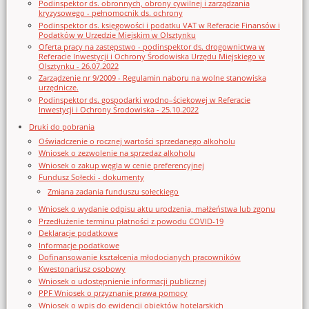
Podinspektor ds. obronnych, obrony cywilnej i zarządzania
kryzysowego - pełnomocnik ds. ochrony
Podinspektor ds. księgowości i podatku VAT w Referacie Finansów i
Podatków w Urzędzie Miejskim w Olsztynku
Oferta pracy na zastępstwo - podinspektor ds. drogownictwa w
Referacie Inwestycji i Ochrony Środowiska Urzędu Miejskiego w
Olsztynku - 26.07.2022
Zarządzenie nr 9/2009 - Regulamin naboru na wolne stanowiska
urzędnicze.
Podinspektor ds. gospodarki wodno–ściekowej w Referacie
Inwestycji i Ochrony Środowiska - 25.10.2022
Druki do pobrania
Oświadczenie o rocznej wartości sprzedanego alkoholu
Wniosek o zezwolenie na sprzedaz alkoholu
Wniosek o zakup węgla w cenie preferencyjnej
Fundusz Sołecki - dokumenty
Zmiana zadania funduszu sołeckiego
Wniosek o wydanie odpisu aktu urodzenia, małżeństwa lub zgonu
Przedłużenie terminu płatności z powodu COVID-19
Deklaracje podatkowe
Informacje podatkowe
Dofinansowanie kształcenia młodocianych pracowników
Kwestonariusz osobowy
Wniosek o udostępnienie informacji publicznej
PPF Wniosek o przyznanie prawa pomocy
Wniosek o wpis do ewidencji obiektów hotelarskich