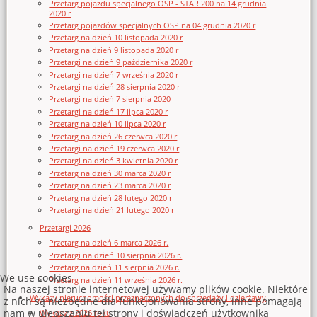
Przetarg pojazdu specjalnego OSP - STAR 200 na 14 grudnia
2020 r
Przetarg pojazdów specjalnych OSP na 04 grudnia 2020 r
Przetarg na dzień 10 listopada 2020 r
Przetarg na dzień 9 listopada 2020 r
Przetargi na dzień 9 października 2020 r
Przetargi na dzień 7 września 2020 r
Przetargi na dzień 28 sierpnia 2020 r
Przetargi na dzień 7 sierpnia 2020
Przetargi na dzień 17 lipca 2020 r
Przetarg na dzień 10 lipca 2020 r
Przetarg na dzień 26 czerwca 2020 r
Przetargi na dzień 19 czerwca 2020 r
Przetargi na dzień 3 kwietnia 2020 r
Przetarg na dzień 30 marca 2020 r
Przetarg na dzień 23 marca 2020 r
Przetarg na dzień 28 lutego 2020 r
Przetargi na dzień 21 lutego 2020 r
Przetargi 2026
Przetarg na dzień 6 marca 2026 r.
Przetargi na dzień 10 sierpnia 2026 r.
Przetarg na dzień 11 sierpnia 2026 r.
We use cookies
Przetarg na dzień 11 września 2026 r.
Na naszej stronie internetowej używamy plików cookie. Niektóre
Wykazy nieruchomości przeznaczonych do sprzedaży i dzierżawy
z nich są niezbędne dla funkcjonowania strony, inne pomagają
nam w ulepszaniu tej strony i doświadczeń użytkownika
Wykazy z 2026 roku