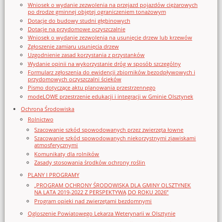
Wniosek o wydanie zezwolenia na przejazd pojazdów ciężarowych
po drodze gminnej objętej ograniczeniem tonażowym
Dotacje do budowy studni głębinowych
Dotacje na przydomowe oczyszczalnie
Wniosek o wydanie zezwolenia na usunięcie drzew lub krzewów
Zgłoszenie zamiaru usunięcia drzew
Uzgodnienie zasad korzystania z przystanków
Wydanie opinii na wykorzystanie dróg w sposób szczególny
Formularz zgłoszenia do ewidencji zbiorników bezodpływowych i
przydomowych oczyszczalni ścieków
Pismo dotyczące aktu planowania przestrzennego
modeLOWE przestrzenie edukacji i integracji w Gminie Olsztynek
Ochrona Środowiska
Rolnictwo
Szacowanie szkód spowodowanych przez zwierzęta łowne
Szacowanie szkód spowodowanych niekorzystnymi zjawiskami
atmosferycznymi
Komunikaty dla rolników
Zasady stosowania środków ochrony roślin
PLANY I PROGRAMY
„PROGRAM OCHRONY ŚRODOWISKA DLA GMINY OLSZTYNEK
NA LATA 2019-2022 Z PERSPEKTYWĄ DO ROKU 2026”
Program opieki nad zwierzętami bezdomnymi
Ogloszenie Powiatowego Lekarza Weterynarii w Olsztynie