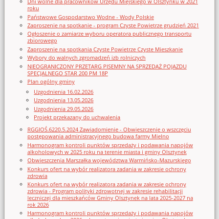
Dni wolne dla pracowników Urzędu Miejskiego w Olsztynku w 2021
roku
Państwowe Gospodarstwo Wodne - Wody Polskie
Zaproszenie na spotkanie - program Czyste Powietrze grudzień 2021
Ogłoszenie o zamiarze wyboru operatora publicznego transportu
zbiorowego
Zaproszenie na spotkania Czyste Powietrze Czyste Mieszkanie
Wybory do walnych zgromadzeń izb rolniczych
NIEOGRANICZONY PRZETARG PISEMNY NA SPRZEDAŻ POJAZDU
SPECJALNEGO STAR 200 PM 18P
Plan ogólny gminy
Uzgodnienia 16.02.2026
Uzgodnienia 13.05.2026
Uzgodnienia 29.05.2026
Projekt przekazany do uchwalenia
RGGIOŚ.6220.5.2024 Zawiadomienie - Obwieszczenie o wszczęciu
postępowania administracyjnego budowa farmy Mielno
Harmonogram kontroli punktów sprzedaży i podawania napojów
alkoholowych w 2025 roku na terenie miasta i gminy Olsztynek
Obwieszczenia Marszałka województwa Warmińsko-Mazurskiego
Konkurs ofert na wybór realizatora zadania w zakresie ochrony
zdrowia
Konkurs ofert na wybór realizatora zadania w zakresie ochrony
zdrowia - Program polityki zdrowotnej w zakresie rehabilitacji
leczniczej dla mieszkańców Gminy Olsztynek na lata 2025-2027 na
rok 2026
Harmonogram kontroli punktów sprzedaży i podawania napojów