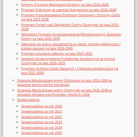
Gminny Program Wspierania Rodziny na lata 2024-2026
Program Osłonowy w zakresie dożywiania na lata 2024-2028
Program Przeciwdziałania Przemocy Domowej i Ochrony Osób
na lata 2023-2028
Program Opieki nad Zabytkami Gminy Olsztynek na lata 2025-
2028
Wieloletni Program Gospodarowania Mieszkaniowym Zasobem
Gminy na lata 2026-2030
Założenia do planu zaopatrzenia w ciepło, energię elektryczna i
paliwa gazowe na lata 2026-2040
Program usuwania azbestu na lata 2025-2032
Strategia Rozwiązywania Problemów Społecznych w gminie
Olsztynek na lata 2026-2035
Program na Rzecz Osób Starszych i z Niepełnosprawnością na
lata 2025-2030
Strategia Młodzieżowa gminy Olsztynek na lata 2026-2030 w
obszarze sportu wśród młodzieży
Strategia Młodzieżowa gminy Olsztynek na lata 2026-2030 w
obszarze zdrowia psychicznego młodych osób
Sprawozdania
Sprawozdania za rok 2020
Sprawozdania za rok 2021
Sprawozdania za rok 2022
Sprawozdania za rok 2023
Sprawozdania za rok 2024
Sprawozdania za rok 2025