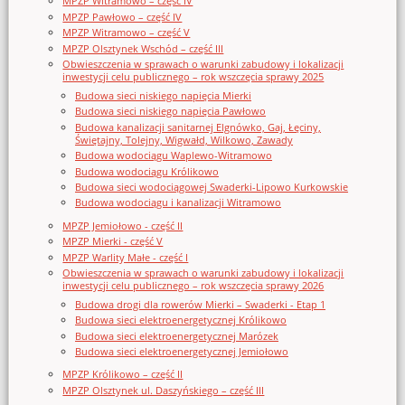
MPZP Witramowo – część IV
MPZP Pawłowo – część IV
MPZP Witramowo – część V
MPZP Olsztynek Wschód – część III
Obwieszczenia w sprawach o warunki zabudowy i lokalizacji
inwestycji celu publicznego – rok wszczęcia sprawy 2025
Budowa sieci niskiego napięcia Mierki
Budowa sieci niskiego napięcia Pawłowo
Budowa kanalizacji sanitarnej Elgnówko, Gaj, Łęciny,
Świętajny, Tolejny, Wigwałd, Wilkowo, Zawady
Budowa wodociągu Waplewo-Witramowo
Budowa wodociągu Królikowo
Budowa sieci wodociągowej Swaderki-Lipowo Kurkowskie
Budowa wodociągu i kanalizacji Witramowo
MPZP Jemiołowo - część II
MPZP Mierki - część V
MPZP Warlity Małe - część I
Obwieszczenia w sprawach o warunki zabudowy i lokalizacji
inwestycji celu publicznego – rok wszczęcia sprawy 2026
Budowa drogi dla rowerów Mierki – Swaderki - Etap 1
Budowa sieci elektroenergetycznej Królikowo
Budowa sieci elektroenergetycznej Marózek
Budowa sieci elektroenergetycznej Jemiołowo
MPZP Królikowo – część II
MPZP Olsztynek ul. Daszyńskiego – część III