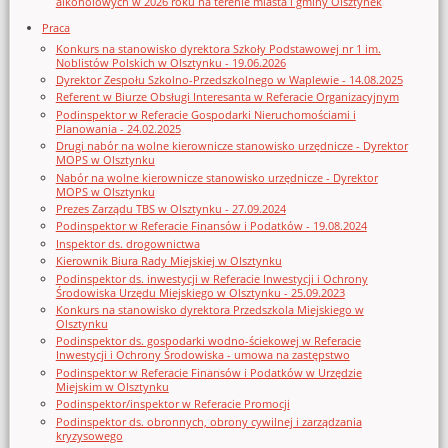
alkoholowych w 2026 roku na terenie miasta i gminy Olsztynek
Praca
Konkurs na stanowisko dyrektora Szkoły Podstawowej nr 1 im.
Noblistów Polskich w Olsztynku - 19.06.2026
Dyrektor Zespołu Szkolno-Przedszkolnego w Waplewie - 14.08.2025
Referent w Biurze Obsługi Interesanta w Referacie Organizacyjnym
Podinspektor w Referacie Gospodarki Nieruchomościami i
Planowania - 24.02.2025
Drugi nabór na wolne kierownicze stanowisko urzędnicze - Dyrektor
MOPS w Olsztynku
Nabór na wolne kierownicze stanowisko urzędnicze - Dyrektor
MOPS w Olsztynku
Prezes Zarządu TBS w Olsztynku - 27.09.2024
Podinspektor w Referacie Finansów i Podatków - 19.08.2024
Inspektor ds. drogownictwa
Kierownik Biura Rady Miejskiej w Olsztynku
Podinspektor ds. inwestycji w Referacie Inwestycji i Ochrony
Środowiska Urzędu Miejskiego w Olsztynku - 25.09.2023
Konkurs na stanowisko dyrektora Przedszkola Miejskiego w
Olsztynku
Podinspektor ds. gospodarki wodno-ściekowej w Referacie
Inwestycji i Ochrony Środowiska - umowa na zastępstwo
Podinspektor w Referacie Finansów i Podatków w Urzędzie
Miejskim w Olsztynku
Podinspektor/inspektor w Referacie Promocji
Podinspektor ds. obronnych, obrony cywilnej i zarządzania
kryzysowego