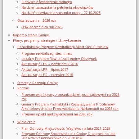
Pierwsze oświadczenie radnego
Na dzień zaprzestania pełnienia obowiązków
Na dzień rozwiązania stosunku pracy - 27.10.2025
Oświadczenia - 2026 rok
Oświadczenia za rok 2025
Raport o stanie Gminy
Plany, programy, strategie i ich wykonanie
Ponadlokalny Program Rewitalizacji Miast Sieci Cittaslow
Program rewitalizacji sieci miast
Lokalny Program Rewitalizacji gminy Olsztynek
Aktualizacja LPR – październik 2016
Aktualizacja LPR – lipiec 2017
Aktualizacja LPR – czerwiec 2018
Strategia Rozwoju Gminy
Roczne
Program współpracy z organizacjami pozarządowymi na 2026
rok
Gminny Program Profilaktyki i Rozwiązywania Problemów
Alkoholowych oraz Przeciwdziałania Narkomanii na 2026 rok
Program opieki nad zwierzętami na 2026 rok
Wieloletnie
Plan Odnowy Miejscowości Waplewo na lata 2021-2028
Program Ochrony Środowiska dla Gminy Olsztynek na lata
2023-2026 z perspektywą do 2030 roku