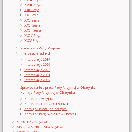
XXVIII Sesja
XXIX Sesja
XXX Sesja
XXXI Sesja
XXXII Sesja
XXXIII Sesja
XXXIV Sesja
XXXV Sesja
Plany pracy Rady Miejskiej
Interpelacje radnych
Interpelacje 2019
Interpelacje 2020
Interpelacje 2021
Interpelacje 2024
Interpelacje 2026
Sprawozdanie z pracy Rady Miejskiej w Olsztynku
Komisje Rady Miejskiej w Olsztynku
Komisja Rewizyjna
Komisja Gospodarki i Budżetu
Komisja Spraw Społecznych
Komisja Skarg, Wniosków i Petycji
Burmistrz Olsztynka
Zastępca Burmistrza Olsztynka
Sekretarz Miasta