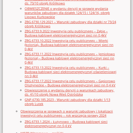
dz. 73/10 obręb Królikowo
OBWIESZCZENIE o wydaniu decyzji w sprawie wydania
warunków zabudowy dla działek 124/15 i 124/16, obręb
Lipowo Kurkowskie
ZBG.6730.129.2021 – Warunki zabudowy dla działki nr 73/24
obręb Królikowo
ZBG.6733.9.2022 Inwestycja celu publicznego – Ząbie –
Budowa kablowej elektroenergetycznej sieci nn 0,4kV
ZBG.6733.10.2022 Inwestycja celu publicznego – Mierki
(kolonia)– Budowa kablowej elektroenergetycznej sieci nn
0,4kV
ZBG.6733.11.2022 Inwestycja celu publicznego – Jemiołowo
(kolonia) – Budowa kablowej elektroenergetycznej sieci nn
0,4kV
ZBG.6733.13.2022 Inwestycja celu publicznego – Kurki –
Budowa kablowej sieci elektroenergetycznej oświetleniowej
nn 0,4kV
ZBG.6733.17.2022 Inwestycja celu publicznego – Gąsiorowo
Olsztyneckie – Budowa elektroenergetycznej sieci nn 0,4 kV
Obwieszczenie o wydaniu decyzji o warunkach zabudowy,
dz. 41/10 obręb Nowa Wieś Ostródzka
GNP.6730.185.2023 - Warunki zabudowy dla działki 1/13
obręb Lutek
Obwieszczenia w sprawach o warunki zabudowy i lokalizacji
inwestycji celu publicznego – rok wszczęcia sprawy 2024
ZBG.6733.1.2024 – Łutynowo – Budowa kablowej sieci
elektroenergetycznej nn 0,4 kV