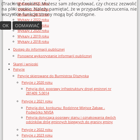
(Tracking Cookies). Możesz sam zdecydować, czy chcesz zezwolić
Wykazy z 2025 roku
na pliki cookie. Należy pamiętać, że w przypadku odrzucenia, nie
Wykazy z 2024 roku
wszystkie funkcje strony mogą być dostępne.
Wykazy z 2023 roku
Wykazy z 2022 roku
OK
ODMAWIAĆ
Wykazy z 2021 roku
Wykazy z 2020 roku
Wykazy z 2019 roku
Wykazy z 2018 roku
Dostęp do informacji publicznej
Ponowne wykorzystanie informacji publicznej
Skargi i wnioski
Petycje
Petycje skierowane do Burmistrza Olsztynka
Petycje z 2020 roku
Petycja dot. poprawy infrastruktury drogi gminnej nr
281409_5.0014
Petycje z 2021 roku
Petycja dot. konkursu: Rodzinne Miejsce Zabaw -
Podwórko NIVEA
Petycja dotycząca poprawy stanu i oznakowania dwóch
odcinków dróg gminnych biegących do granicy gminy
Petycje z 2022 roku
Petycje z 2023 roku