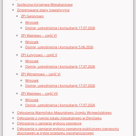
Społeczna Inicjatywa Mieszkaniowa
Zintegrowane plany inwestycyjne
ZPI Gąsiorowo
Wniosek
Opinie, uzgodnienia i konsultacje 17.07.2026
ZPI Waplewo – część VI
Wniosek
Opinie, uzgodnienia i konsultacje 5.06.2026
ZPI Łutynowo – część II
Wniosek
Opinie, uzgodnienia i konsultacje 17.07.2026
ZPI Witramowo – część VI
Wniosek
Opinie, uzgodnienia i konsultacje 17.07.2026
ZPI Waplewo – część VII
Wniosek
Opinie, uzgodnienia i konsultacje 17.07.2026
Ogłoszenia Warmińsko-Mazurskiego Urzędu Wojewódzkiego
Ogłoszenie o najmie lokalu mieszkalnego w Elgnówku
Ogłoszenie o zamiarze wyboru operatora
Ogłoszenie o zamiarze wyboru operatora publicznego transportu
zbiorowego w trybie przetargu nieograniczonego