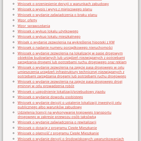
Wniosek o przeniesienie decyzji o warunkach zabudowy
Wniosek o wypis i wyrys z miejscowego planu
Wniosek o wydanie zaświadczenia o braku planu
Wzor_oferty
Wzor_sprawozdania
Wniosek o wykup lokalu użytkowego
Wniosek o wykup lokalu mieszkalnego
Wnisek o wydanie zezwolenia na wykreślenie hipoteki z KW
Wniosek o nadanie numeru porządkowego nieruchomości
Wniosek o wydanie zezwolenia na lokalizację w pasie drogowym
obiektów budowlanych lub urządzeń niezwiązanych z potrzebami
zarządzania drogami lub potrzebami ruchu drogowego oraz reklam
Wniosek o wydanie zezwolenia na zajęcie pasa drogowego w celu
umieszczenia urządzeń infrastruktury technicznej niezwiązanych z
potrzebami zarządzania drogami lub potrzebami ruchu drogowego
Wniosek o wydanie zezwolenia na zajęcie pasa drogowego drogi
gminnej w celu prowadzenia robót
Wniosek o uzgodnienie lokalizacji/przebudowy zjazdu
Wniosek o wydanie dowodu osobistego
Wniosek o wydanie decyzji o ustalenie lokalizacji inwestycji celu
publicznego albo warunków zabudowy
Udzielenia licencji na wykonywanie krajowego transportu
drogowego w zakresie przewozu osób taksówką
Wniosek o wydanie zaświadczenia o rewitalizacji
Wniosek o dotację z programu Ciepłe Mieszkanie
Wniosek o płatność z programu Ciepłe Mieszkanie
Wniosek o wydanie decyzji o środowiskowych uwarunkowaniach