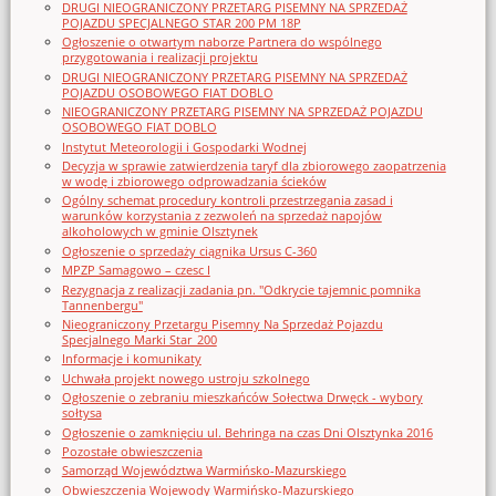
DRUGI NIEOGRANICZONY PRZETARG PISEMNY NA SPRZEDAŻ
POJAZDU SPECJALNEGO STAR 200 PM 18P
Ogłoszenie o otwartym naborze Partnera do wspólnego
przygotowania i realizacji projektu
DRUGI NIEOGRANICZONY PRZETARG PISEMNY NA SPRZEDAŻ
POJAZDU OSOBOWEGO FIAT DOBLO
NIEOGRANICZONY PRZETARG PISEMNY NA SPRZEDAŻ POJAZDU
OSOBOWEGO FIAT DOBLO
Instytut Meteorologii i Gospodarki Wodnej
Decyzja w sprawie zatwierdzenia taryf dla zbiorowego zaopatrzenia
w wodę i zbiorowego odprowadzania ścieków
Ogólny schemat procedury kontroli przestrzegania zasad i
warunków korzystania z zezwoleń na sprzedaż napojów
alkoholowych w gminie Olsztynek
Ogłoszenie o sprzedaży ciągnika Ursus C-360
MPZP Samagowo – czesc I
Rezygnacja z realizacji zadania pn. "Odkrycie tajemnic pomnika
Tannenbergu"
Nieograniczony Przetargu Pisemny Na Sprzedaż Pojazdu
Specjalnego Marki Star_200
Informacje i komunikaty
Uchwała projekt nowego ustroju szkolnego
Ogłoszenie o zebraniu mieszkańców Sołectwa Drwęck - wybory
sołtysa
Ogłoszenie o zamknięciu ul. Behringa na czas Dni Olsztynka 2016
Pozostałe obwieszczenia
Samorząd Województwa Warmińsko-Mazurskiego
Obwieszczenia Wojewody Warmińsko-Mazurskiego