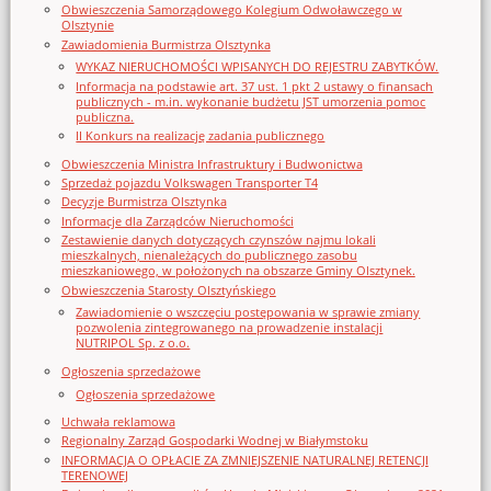
Obwieszczenia Samorządowego Kolegium Odwoławczego w
Olsztynie
Zawiadomienia Burmistrza Olsztynka
WYKAZ NIERUCHOMOŚCI WPISANYCH DO REJESTRU ZABYTKÓW.
Informacja na podstawie art. 37 ust. 1 pkt 2 ustawy o finansach
publicznych - m.in. wykonanie budżetu JST umorzenia pomoc
publiczna.
II Konkurs na realizację zadania publicznego
Obwieszczenia Ministra Infrastruktury i Budwonictwa
Sprzedaż pojazdu Volkswagen Transporter T4
Decyzje Burmistrza Olsztynka
Informacje dla Zarządców Nieruchomości
Zestawienie danych dotyczących czynszów najmu lokali
mieszkalnych, nienależących do publicznego zasobu
mieszkaniowego, w położonych na obszarze Gminy Olsztynek.
Obwieszczenia Starosty Olsztyńskiego
Zawiadomienie o wszczęciu postępowania w sprawie zmiany
pozwolenia zintegrowanego na prowadzenie instalacji
NUTRIPOL Sp. z o.o.
Ogłoszenia sprzedażowe
Ogłoszenia sprzedażowe
Uchwała reklamowa
Regionalny Zarząd Gospodarki Wodnej w Białymstoku
INFORMACJA O OPŁACIE ZA ZMNIEJSZENIE NATURALNEJ RETENCJI
TERENOWEJ