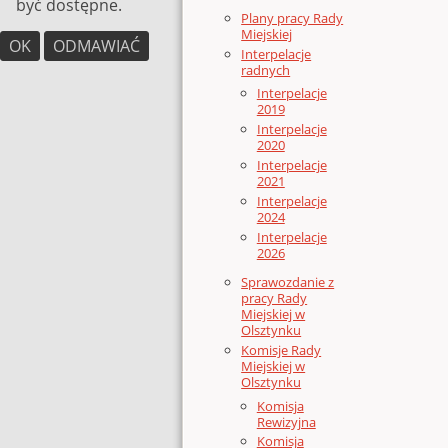
być dostępne.
Plany pracy Rady
Miejskiej
OK
ODMAWIAĆ
Interpelacje
radnych
Interpelacje
2019
Interpelacje
2020
Interpelacje
2021
Interpelacje
2024
Interpelacje
2026
Sprawozdanie z
pracy Rady
Miejskiej w
Olsztynku
Komisje Rady
Miejskiej w
Olsztynku
Komisja
Rewizyjna
Komisja