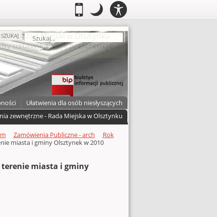
PANEL
.
Przełącz do wersji mobilnej
.
Tryb nocny: Ten tryb ustawia niski
.
Mobilny
Tryb
DOSTĘPNOŚCI
nocny
zukaj
SZUKAJ
pności
Ułatwienia dla osób niesłyszących
nia zewnętrzne - Rada Miejska w Olsztynku
um
Zamówienia Publiczne - arch
Rok
ie miasta i gminy Olsztynek w 2010
erenie miasta i gminy