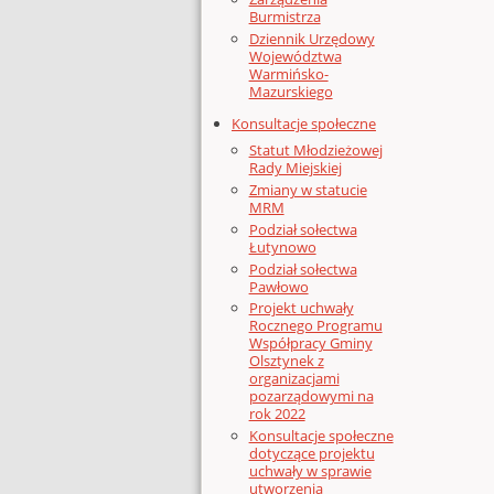
Burmistrza
Dziennik Urzędowy
Województwa
Warmińsko-
Mazurskiego
Konsultacje społeczne
Statut Młodzieżowej
Rady Miejskiej
Zmiany w statucie
MRM
Podział sołectwa
Łutynowo
Podział sołectwa
Pawłowo
Projekt uchwały
Rocznego Programu
Współpracy Gminy
Olsztynek z
organizacjami
pozarządowymi na
rok 2022
Konsultacje społeczne
dotyczące projektu
uchwały w sprawie
utworzenia