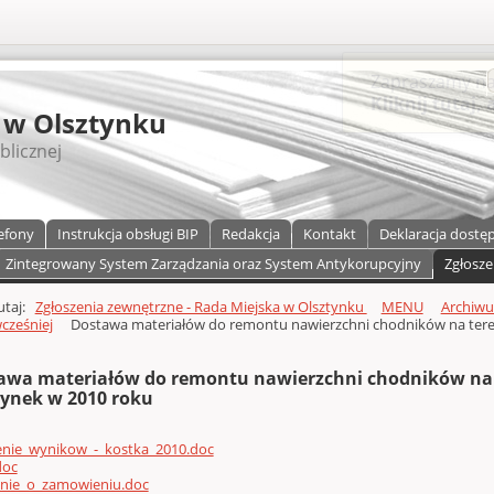
S
 w Olsztynku
blicznej
efony
Instrukcja obsługi BIP
Redakcja
Kontakt
Deklaracja dostę
Zintegrowany System Zarządzania oraz System Antykorupcyjny
Zgłosze
a)
zawartości
tutaj:
Zgłoszenia zewnętrzne - Rada Miejska w Olsztynku
MENU
Archiw
wcześniej
Dostawa materiałów do remontu nawierzchni chodników na teren
awa materiałów do remontu nawierzchni chodników na t
tynek w 2010 roku
enie_wynikow_-_kostka_2010.doc
doc
enie_o_zamowieniu.doc