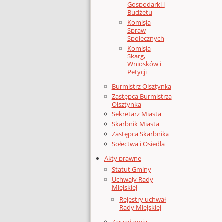
Gospodarki i
Budżetu
Komisja
Spraw
Społecznych
Komisja
Skarg,
Wniosków i
Petycji
Burmistrz Olsztynka
Zastępca Burmistrza
Olsztynka
Sekretarz Miasta
Skarbnik Miasta
Zastępca Skarbnika
Sołectwa i Osiedla
Akty prawne
Statut Gminy
Uchwały Rady
Miejskiej
Rejestry uchwał
Rady Miejskiej
Zarządzenia