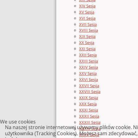
XIV Sesja
XV Sesja
XVI Sesja
XVII Sesja
XVIII Sesja
XIX Sesja
XX Sesja
XXI Sesja
XXII Sesja
XXIII Sesja
XXIV Sesja
XXV Sesja
XXVI Sesja
XXVII Sesja
XXVIII Sesja
XXIX Sesja
XXX Sesja
XXXI Sesja
XXXII Sesja
We use cookies
XXXIII Sesja
Na naszej stronie internetowej używamy plików cookie. N
XXXIV Sesja
użytkownika (Tracking Cookies). Możesz sam zdecydować, c
XXXV Sesja