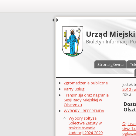
UDOSTĘPNIJ
Urząd Miejski
Biuletyn Informacji Pu
Menu główne
Strona główna
Tel
Dodatkowe zasoby (lewa kolumn
Zgromadzenia publiczne
Głównej 
Jesteś 
Karty Usług
2010 i 
roku
Transmisja oraz nagrania
Sesji Rady Miejskiej w
Dost
Olsztynku
Olsz
WYBORY I REFERENDA
Wybory sołtysa
Sołectwa Zezuty w
Oglosz
trakcie trwania
siwz-1.
kadencji 2024-2029
oglosz