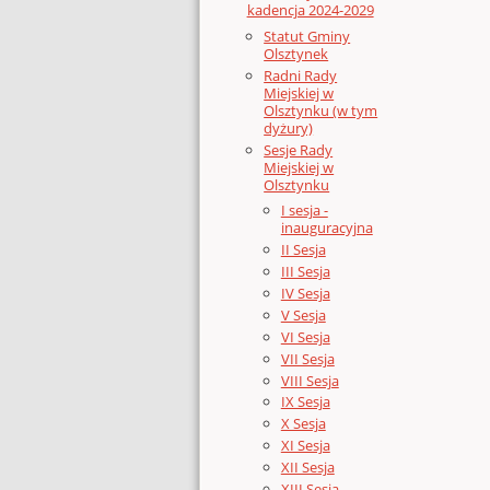
kadencja 2024-2029
Statut Gminy
Olsztynek
Radni Rady
Miejskiej w
Olsztynku (w tym
dyżury)
Sesje Rady
Miejskiej w
Olsztynku
I sesja -
inauguracyjna
II Sesja
III Sesja
IV Sesja
V Sesja
VI Sesja
VII Sesja
VIII Sesja
IX Sesja
X Sesja
XI Sesja
XII Sesja
XIII Sesja