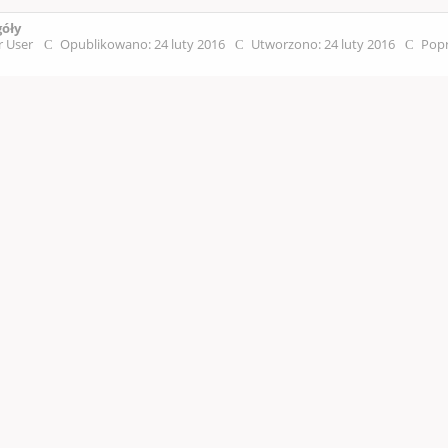
góły
r User
Opublikowano: 24 luty 2016
Utworzono: 24 luty 2016
Popr