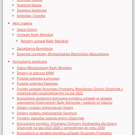
Skarbnik Miasta
Zastępca Skarbnika
Sołectwa i Osiedla
Akty prawne
Statut Gminy
Uchwały Rady Miejskiej
Rejestry uchwał Rady Miejskiej
Zarządzenia Burmistrza
Dziennik Urzędowy Województwa Warmińsko-Mazurskiego
Konsultacje społeczne
Statut Młodzieżowej Rady Miejskiej
Zmiany w statucie MRM
Podział sołectwa Łutynowo
Podział sołectwa Pawłowo
Projekt uchwały Rocznego Programu Współpracy Gminy Olsztynek z
organizacjami pozarządowymi na rok 2022
Konsultacje społeczne dotyczące projektu uchwały w sprawie
utworzenia Olsztyneckiej Rady Seniorów i nadania jej Statutu
Zmiany rodzaju miejscowości Kąpity
Zmiany rodzaju miejscowości Spoguny
Projekty statutów sołectw gminy Olsztynek
Konsultacje projektu „Programu Ochrony Środowiska dla Gminy
Olsztynek na lata 2023-2026 z perspektywą do roku 2030
Konsultacje w sprawie projektu uchwały Rocznego Programu