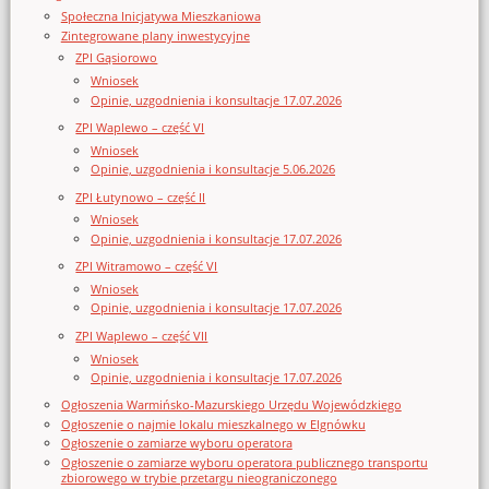
Społeczna Inicjatywa Mieszkaniowa
Zintegrowane plany inwestycyjne
ZPI Gąsiorowo
Wniosek
Opinie, uzgodnienia i konsultacje 17.07.2026
ZPI Waplewo – część VI
Wniosek
Opinie, uzgodnienia i konsultacje 5.06.2026
ZPI Łutynowo – część II
Wniosek
Opinie, uzgodnienia i konsultacje 17.07.2026
ZPI Witramowo – część VI
Wniosek
Opinie, uzgodnienia i konsultacje 17.07.2026
ZPI Waplewo – część VII
Wniosek
Opinie, uzgodnienia i konsultacje 17.07.2026
Ogłoszenia Warmińsko-Mazurskiego Urzędu Wojewódzkiego
Ogłoszenie o najmie lokalu mieszkalnego w Elgnówku
Ogłoszenie o zamiarze wyboru operatora
Ogłoszenie o zamiarze wyboru operatora publicznego transportu
zbiorowego w trybie przetargu nieograniczonego