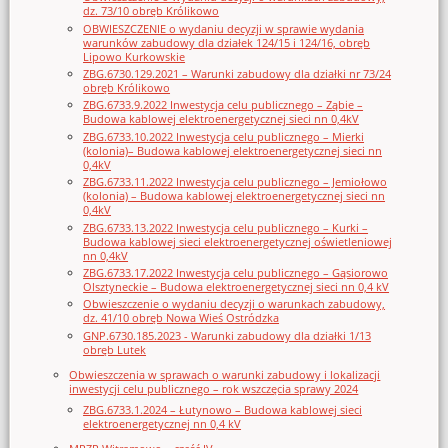
dz. 73/10 obręb Królikowo
OBWIESZCZENIE o wydaniu decyzji w sprawie wydania
warunków zabudowy dla działek 124/15 i 124/16, obręb
Lipowo Kurkowskie
ZBG.6730.129.2021 – Warunki zabudowy dla działki nr 73/24
obręb Królikowo
ZBG.6733.9.2022 Inwestycja celu publicznego – Ząbie –
Budowa kablowej elektroenergetycznej sieci nn 0,4kV
ZBG.6733.10.2022 Inwestycja celu publicznego – Mierki
(kolonia)– Budowa kablowej elektroenergetycznej sieci nn
0,4kV
ZBG.6733.11.2022 Inwestycja celu publicznego – Jemiołowo
(kolonia) – Budowa kablowej elektroenergetycznej sieci nn
0,4kV
ZBG.6733.13.2022 Inwestycja celu publicznego – Kurki –
Budowa kablowej sieci elektroenergetycznej oświetleniowej
nn 0,4kV
ZBG.6733.17.2022 Inwestycja celu publicznego – Gąsiorowo
Olsztyneckie – Budowa elektroenergetycznej sieci nn 0,4 kV
Obwieszczenie o wydaniu decyzji o warunkach zabudowy,
dz. 41/10 obręb Nowa Wieś Ostródzka
GNP.6730.185.2023 - Warunki zabudowy dla działki 1/13
obręb Lutek
Obwieszczenia w sprawach o warunki zabudowy i lokalizacji
inwestycji celu publicznego – rok wszczęcia sprawy 2024
ZBG.6733.1.2024 – Łutynowo – Budowa kablowej sieci
elektroenergetycznej nn 0,4 kV