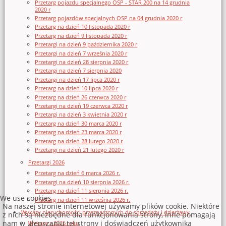
Przetarg pojazdu specjalnego OSP - STAR 200 na 14 grudnia
2020 r
Przetarg pojazdów specjalnych OSP na 04 grudnia 2020 r
Przetarg na dzień 10 listopada 2020 r
Przetarg na dzień 9 listopada 2020 r
Przetargi na dzień 9 października 2020 r
Przetargi na dzień 7 września 2020 r
Przetargi na dzień 28 sierpnia 2020 r
Przetargi na dzień 7 sierpnia 2020
Przetargi na dzień 17 lipca 2020 r
Przetarg na dzień 10 lipca 2020 r
Przetarg na dzień 26 czerwca 2020 r
Przetargi na dzień 19 czerwca 2020 r
Przetargi na dzień 3 kwietnia 2020 r
Przetarg na dzień 30 marca 2020 r
Przetarg na dzień 23 marca 2020 r
Przetarg na dzień 28 lutego 2020 r
Przetargi na dzień 21 lutego 2020 r
Przetargi 2026
Przetarg na dzień 6 marca 2026 r.
Przetargi na dzień 10 sierpnia 2026 r.
Przetarg na dzień 11 sierpnia 2026 r.
We use cookies
Przetarg na dzień 11 września 2026 r.
Na naszej stronie internetowej używamy plików cookie. Niektóre
Wykazy nieruchomości przeznaczonych do sprzedaży i dzierżawy
z nich są niezbędne dla funkcjonowania strony, inne pomagają
nam w ulepszaniu tej strony i doświadczeń użytkownika
Wykazy z 2026 roku