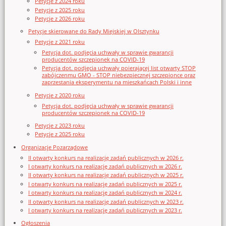
Petycje z 2024 roku
Petycje z 2025 roku
Petycje z 2026 roku
Petycje skierowane do Rady Miejskiej w Olsztynku
Petycje z 2021 roku
Petycja dot. podjęcia uchwały w sprawie gwarancji
producentów szczepionek na COVID-19
Petycja dot. podjęcia uchwały poierającej list otwarty STOP
zabójczenmu GMO - STOP niebezpiecznej szczepionce oraz
zaprzestania eksperymentu na mieszkańcach Polski i inne
Petycje z 2020 roku
Petycja dot. podjęcia uchwały w sprawie gwarancji
producentów szczepionek na COVID-19
Petycje z 2023 roku
Petycje z 2025 roku
Organizacje Pozarządowe
II otwarty konkurs na realizację zadań publicznych w 2026 r.
I otwarty konkurs na realizację zadań publicznych w 2026 r.
II otwarty konkurs na realizację zadań publicznych w 2025 r.
I otwarty konkurs na realizację zadań publicznych w 2025 r.
I otwarty konkurs na realizację zadań publicznych w 2024 r.
II otwarty konkurs na realizację zadań publicznych w 2023 r.
I otwarty konkurs na realizację zadań publicznych w 2023 r.
Ogłoszenia