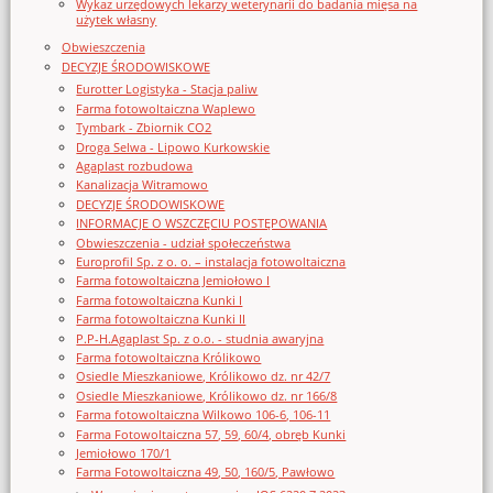
Wykaz urzędowych lekarzy weterynarii do badania mięsa na
użytek własny
Obwieszczenia
DECYZJE ŚRODOWISKOWE
Eurotter Logistyka - Stacja paliw
Farma fotowoltaiczna Waplewo
Tymbark - Zbiornik CO2
Droga Selwa - Lipowo Kurkowskie
Agaplast rozbudowa
Kanalizacja Witramowo
DECYZJE ŚRODOWISKOWE
INFORMACJE O WSZCZĘCIU POSTĘPOWANIA
Obwieszczenia - udział społeczeństwa
Europrofil Sp. z o. o. – instalacja fotowoltaiczna
Farma fotowoltaiczna Jemiołowo I
Farma fotowoltaiczna Kunki I
Farma fotowoltaiczna Kunki II
P.P-H.Agaplast Sp. z o.o. - studnia awaryjna
Farma fotowoltaiczna Królikowo
Osiedle Mieszkaniowe, Królikowo dz. nr 42/7
Osiedle Mieszkaniowe, Królikowo dz. nr 166/8
Farma fotowoltaiczna Wilkowo 106-6, 106-11
Farma Fotowoltaiczna 57, 59, 60/4, obręb Kunki
Jemiołowo 170/1
Farma Fotowoltaiczna 49, 50, 160/5, Pawłowo