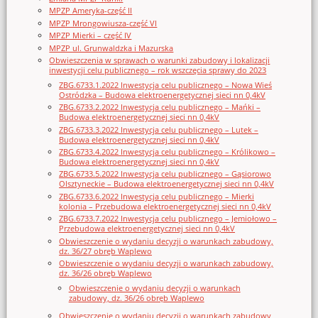
MPZP Ameryka-część II
MPZP Mrongowiusza-część VI
MPZP Mierki – część IV
MPZP ul. Grunwaldzka i Mazurska
Obwieszczenia w sprawach o warunki zabudowy i lokalizacji
inwestycji celu publicznego – rok wszczęcia sprawy do 2023
ZBG.6733.1.2022 Inwestycja celu publicznego – Nowa Wieś
Ostródzka – Budowa elektroenergetycznej sieci nn 0,4kV
ZBG.6733.2.2022 Inwestycja celu publicznego – Mańki –
Budowa elektroenergetycznej sieci nn 0,4kV
ZBG.6733.3.2022 Inwestycja celu publicznego – Lutek –
Budowa elektroenergetycznej sieci nn 0,4kV
ZBG.6733.4.2022 Inwestycja celu publicznego – Królikowo –
Budowa elektroenergetycznej sieci nn 0,4kV
ZBG.6733.5.2022 Inwestycja celu publicznego – Gąsiorowo
Olsztyneckie – Budowa elektroenergetycznej sieci nn 0,4kV
ZBG.6733.6.2022 Inwestycja celu publicznego – Mierki
kolonia – Przebudowa elektroenergetycznej sieci nn 0,4kV
ZBG.6733.7.2022 Inwestycja celu publicznego – Jemiołowo –
Przebudowa elektroenergetycznej sieci nn 0,4kV
Obwieszczenie o wydaniu decyzji o warunkach zabudowy,
dz. 36/27 obręb Waplewo
Obwieszczenie o wydaniu decyzji o warunkach zabudowy,
dz. 36/26 obręb Waplewo
Obwieszczenie o wydaniu decyzji o warunkach
zabudowy, dz. 36/26 obręb Waplewo
Obwieszczenie o wydaniu decyzji o warunkach zabudowy,