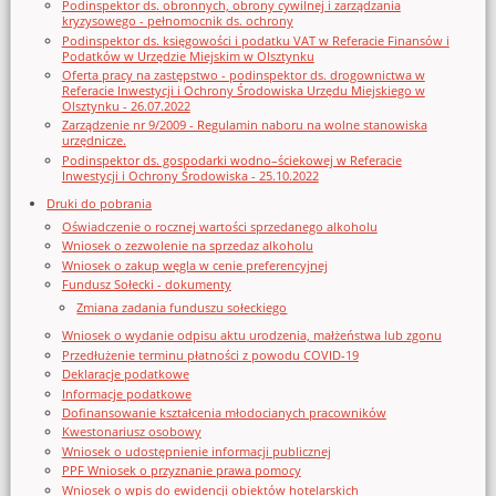
Podinspektor ds. obronnych, obrony cywilnej i zarządzania
kryzysowego - pełnomocnik ds. ochrony
Podinspektor ds. księgowości i podatku VAT w Referacie Finansów i
Podatków w Urzędzie Miejskim w Olsztynku
Oferta pracy na zastępstwo - podinspektor ds. drogownictwa w
Referacie Inwestycji i Ochrony Środowiska Urzędu Miejskiego w
Olsztynku - 26.07.2022
Zarządzenie nr 9/2009 - Regulamin naboru na wolne stanowiska
urzędnicze.
Podinspektor ds. gospodarki wodno–ściekowej w Referacie
Inwestycji i Ochrony Środowiska - 25.10.2022
Druki do pobrania
Oświadczenie o rocznej wartości sprzedanego alkoholu
Wniosek o zezwolenie na sprzedaz alkoholu
Wniosek o zakup węgla w cenie preferencyjnej
Fundusz Sołecki - dokumenty
Zmiana zadania funduszu sołeckiego
Wniosek o wydanie odpisu aktu urodzenia, małżeństwa lub zgonu
Przedłużenie terminu płatności z powodu COVID-19
Deklaracje podatkowe
Informacje podatkowe
Dofinansowanie kształcenia młodocianych pracowników
Kwestonariusz osobowy
Wniosek o udostępnienie informacji publicznej
PPF Wniosek o przyznanie prawa pomocy
Wniosek o wpis do ewidencji obiektów hotelarskich