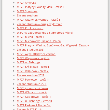
MPZP Ameryka
MPZP Platyny i Warlity Małe – część II
MPZP Sportowa
Zmiana studium
MPZP Olsztynek Wschód – część II
Zmiana studium – drugie wyłożenie
MPZP Kunki – czesc I
Warunki zabudowy dla dz. 380 obręb Mierki
MPZP Mierki – część III
MPZP Mierkowska, Zielona i Polna
MPZP Platyny, Warlity, Elgnówko, Gaj, Wigwałd i Zawady
Zmiana Studium 2021
MPZP węzeł Olsztynek Zachód
MPZP Waplewo – część IV
MPZP ul. Behringa
MPZP Królikowo – czesc I
MPZP Waplewo – czesc V
Zmiana studium 2022
MPZP Pawłowo – część III
Zmiana studium 2022 II
MPZP jezioro Jemiołowo
MPZP Wilcza – obszar A
MPZP Gąsiorowo – część III
MPZP ul. Behringa – część II
MPZP Perłowa i Pionierów
Zmiana MPZP Kunki