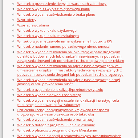
Wniosek o przeniesienie decyzji o warunkach zabudowy
Wniosek o wypis i wyrys z miejscowego planu
Wniosek o wydanie zaświadczenia o braku planu
Wzor_oferty
Wzor_sprawozdania
Wniosek o wykup lokalu użytkowego
Wniosek o wykup lokalu mieszkalnego
Wnisek o wydanie zezwolenia na wykreślenie hipoteki z KW
Wniosek o nadanie numeru porządkowego nieruchomości
Wniosek o wydanie zezwolenia na lokalizację w pasie drogowym
obiektów budowlanych lub urządzeń niezwiązanych z potrzebami
zarządzania drogami lub potrzebami ruchu drogowego oraz reklam
Wniosek o wydanie zezwolenia na zajęcie pasa drogowego w celu
umieszczenia urządzeń infrastruktury technicznej niezwiązanych z
potrzebami zarządzania drogami lub potrzebami ruchu drogowego
Wniosek o wydanie zezwolenia na zajęcie pasa drogowego drogi
gminnej w celu prowadzenia robót
Wniosek o uzgodnienie lokalizacji/przebudowy zjazdu
Wniosek o wydanie dowodu osobistego
Wniosek o wydanie decyzji o ustalenie lokalizacji inwestycji celu
publicznego albo warunków zabudowy
Udzielenia licencji na wykonywanie krajowego transportu
drogowego w zakresie przewozu osób taksówką
Wniosek o wydanie zaświadczenia o rewitalizacji
Wniosek o dotację z programu Ciepłe Mieszkanie
Wniosek o płatność z programu Ciepłe Mieszkanie
Wniosek o wydanie decyzji o środowiskowych uwarunkowaniach