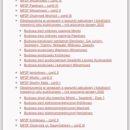
MPZP Witramowo – część IV
MPZP Pawłowo – część IV
MPZP Witramowo – część V
MPZP Olsztynek Wschód – część III
Obwieszczenia w sprawach o warunki zabudowy i lokalizacji
inwestycji celu publicznego – rok wszczęcia sprawy 2025
Budowa sieci niskiego napięcia Mierki
Budowa sieci niskiego napięcia Pawłowo
Budowa kanalizacji sanitarnej Elgnówko, Gaj, Łęciny,
Świętajny, Tolejny, Wigwałd, Wilkowo, Zawady
Budowa wodociągu Waplewo-Witramowo
Budowa wodociągu Królikowo
Budowa sieci wodociągowej Swaderki-Lipowo Kurkowskie
Budowa wodociągu i kanalizacji Witramowo
MPZP Jemiołowo - część II
MPZP Mierki - część V
MPZP Warlity Małe - część I
Obwieszczenia w sprawach o warunki zabudowy i lokalizacji
inwestycji celu publicznego – rok wszczęcia sprawy 2026
Budowa drogi dla rowerów Mierki – Swaderki - Etap 1
Budowa sieci elektroenergetycznej Królikowo
Budowa sieci elektroenergetycznej Marózek
Budowa sieci elektroenergetycznej Jemiołowo
MPZP Królikowo – część II
MPZP Olsztynek ul. Daszyńskiego – część III