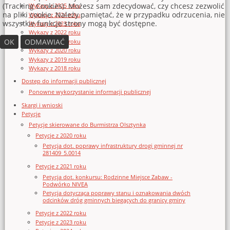
(Tracking Cookies). Możesz sam zdecydować, czy chcesz zezwolić
Wykazy z 2025 roku
na pliki cookie. Należy pamiętać, że w przypadku odrzucenia, nie
Wykazy z 2024 roku
wszystkie funkcje strony mogą być dostępne.
Wykazy z 2023 roku
Wykazy z 2022 roku
OK
ODMAWIAĆ
Wykazy z 2021 roku
Wykazy z 2020 roku
Wykazy z 2019 roku
Wykazy z 2018 roku
Dostęp do informacji publicznej
Ponowne wykorzystanie informacji publicznej
Skargi i wnioski
Petycje
Petycje skierowane do Burmistrza Olsztynka
Petycje z 2020 roku
Petycja dot. poprawy infrastruktury drogi gminnej nr
281409_5.0014
Petycje z 2021 roku
Petycja dot. konkursu: Rodzinne Miejsce Zabaw -
Podwórko NIVEA
Petycja dotycząca poprawy stanu i oznakowania dwóch
odcinków dróg gminnych biegących do granicy gminy
Petycje z 2022 roku
Petycje z 2023 roku