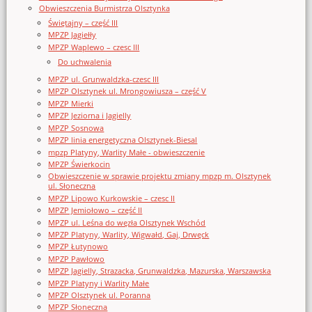
Obwieszczenia Burmistrza Olsztynka
Świętajny – część III
MPZP Jagiełły
MPZP Waplewo – czesc III
Do uchwalenia
MPZP ul. Grunwaldzka-czesc III
MPZP Olsztynek ul. Mrongowiusza – część V
MPZP Mierki
MPZP Jeziorna i Jagielly
MPZP Sosnowa
MPZP linia energetyczna Olsztynek-Biesal
mpzp Platyny, Warlity Małe - obwieszczenie
MPZP Świerkocin
Obwieszczenie w sprawie projektu zmiany mpzp m. Olsztynek
ul. Słoneczna
MPZP Lipowo Kurkowskie – czesc II
MPZP Jemiołowo – część II
MPZP ul. Leśna do węzła Olsztynek Wschód
MPZP Platyny, Warlity, Wigwałd, Gaj, Drwęck
MPZP Łutynowo
MPZP Pawłowo
MPZP Jagielly, Strazacka, Grunwaldzka, Mazurska, Warszawska
MPZP Platyny i Warlity Małe
MPZP Olsztynek ul. Poranna
MPZP Słoneczna