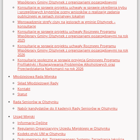
Współpracy Gminy Olsztynek z organizacjami pozarządowymi
Konsultacje w sprawie projektu uchwały w sprawie określenia trybu
i szczegółowych kryteriów oceny wniosków o realizację zadania
publicznego w ramach inicjatywy lokalnej
Wprowadzenie strefy ciszy na jeziorach w gminie Olsztynek –
konsultacje
Konsultacje w sprawie projektu uchwały Rocznego Programu
Współpracy Gminy Olsztynek z organizacjami pozarządowymi na rok
2025
Konsultacje w sprawie projektu uchwały Rocznego Programu
Współpracy Gminy Olsztynek z organizacjami pozarządowymi na rok
2026
Konsultacje społeczne w sprawie przyjęcia Gminnego Programu
Profilaktyki i Rozwiązywania Problemów Alkoholowych oraz
Przeciwdziałania Narkomanii na rok 2026
Młodzieżowa Rada Miejska
Skład Młodzieżowej Rady
Kontakt
Statut
Rada Seniorów w Olsztynku
Nabór kandydatów do II kadencji Rady Seniorów w Olsztynku
Urząd Miejski
Informacje Ogólne
Regulamin Organizacyjny Urzedu Miejskiego w Olsztynku
Kodeks etyki UM w Olsztynku
Dokumentacja dot. Zintegrowanego Systemu Zarządzania Jakością