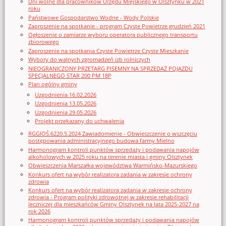
Dni wolne dla pracowników Urzędu Miejskiego w Olsztynku w 2021
roku
Państwowe Gospodarstwo Wodne - Wody Polskie
Zaproszenie na spotkanie - program Czyste Powietrze grudzień 2021
Ogłoszenie o zamiarze wyboru operatora publicznego transportu
zbiorowego
Zaproszenie na spotkania Czyste Powietrze Czyste Mieszkanie
Wybory do walnych zgromadzeń izb rolniczych
NIEOGRANICZONY PRZETARG PISEMNY NA SPRZEDAŻ POJAZDU
SPECJALNEGO STAR 200 PM 18P
Plan ogólny gminy
Uzgodnienia 16.02.2026
Uzgodnienia 13.05.2026
Uzgodnienia 29.05.2026
Projekt przekazany do uchwalenia
RGGIOŚ.6220.5.2024 Zawiadomienie - Obwieszczenie o wszczęciu
postępowania administracyjnego budowa farmy Mielno
Harmonogram kontroli punktów sprzedaży i podawania napojów
alkoholowych w 2025 roku na terenie miasta i gminy Olsztynek
Obwieszczenia Marszałka województwa Warmińsko-Mazurskiego
Konkurs ofert na wybór realizatora zadania w zakresie ochrony
zdrowia
Konkurs ofert na wybór realizatora zadania w zakresie ochrony
zdrowia - Program polityki zdrowotnej w zakresie rehabilitacji
leczniczej dla mieszkańców Gminy Olsztynek na lata 2025-2027 na
rok 2026
Harmonogram kontroli punktów sprzedaży i podawania napojów