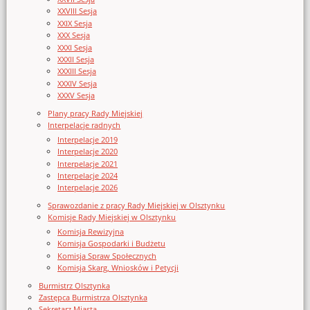
XXVIII Sesja
XXIX Sesja
XXX Sesja
XXXI Sesja
XXXII Sesja
XXXIII Sesja
XXXIV Sesja
XXXV Sesja
Plany pracy Rady Miejskiej
Interpelacje radnych
Interpelacje 2019
Interpelacje 2020
Interpelacje 2021
Interpelacje 2024
Interpelacje 2026
Sprawozdanie z pracy Rady Miejskiej w Olsztynku
Komisje Rady Miejskiej w Olsztynku
Komisja Rewizyjna
Komisja Gospodarki i Budżetu
Komisja Spraw Społecznych
Komisja Skarg, Wniosków i Petycji
Burmistrz Olsztynka
Zastępca Burmistrza Olsztynka
Sekretarz Miasta