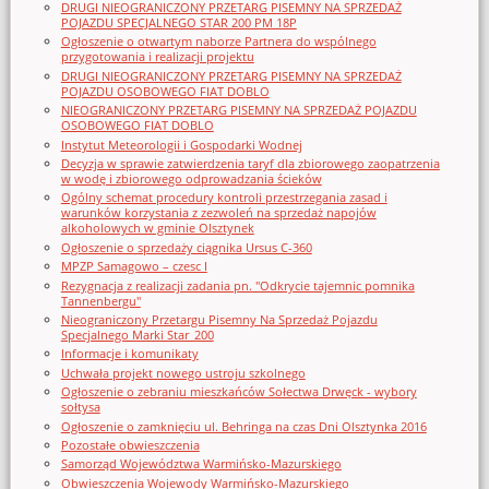
DRUGI NIEOGRANICZONY PRZETARG PISEMNY NA SPRZEDAŻ
POJAZDU SPECJALNEGO STAR 200 PM 18P
Ogłoszenie o otwartym naborze Partnera do wspólnego
przygotowania i realizacji projektu
DRUGI NIEOGRANICZONY PRZETARG PISEMNY NA SPRZEDAŻ
POJAZDU OSOBOWEGO FIAT DOBLO
NIEOGRANICZONY PRZETARG PISEMNY NA SPRZEDAŻ POJAZDU
OSOBOWEGO FIAT DOBLO
Instytut Meteorologii i Gospodarki Wodnej
Decyzja w sprawie zatwierdzenia taryf dla zbiorowego zaopatrzenia
w wodę i zbiorowego odprowadzania ścieków
Ogólny schemat procedury kontroli przestrzegania zasad i
warunków korzystania z zezwoleń na sprzedaż napojów
alkoholowych w gminie Olsztynek
Ogłoszenie o sprzedaży ciągnika Ursus C-360
MPZP Samagowo – czesc I
Rezygnacja z realizacji zadania pn. "Odkrycie tajemnic pomnika
Tannenbergu"
Nieograniczony Przetargu Pisemny Na Sprzedaż Pojazdu
Specjalnego Marki Star_200
Informacje i komunikaty
Uchwała projekt nowego ustroju szkolnego
Ogłoszenie o zebraniu mieszkańców Sołectwa Drwęck - wybory
sołtysa
Ogłoszenie o zamknięciu ul. Behringa na czas Dni Olsztynka 2016
Pozostałe obwieszczenia
Samorząd Województwa Warmińsko-Mazurskiego
Obwieszczenia Wojewody Warmińsko-Mazurskiego