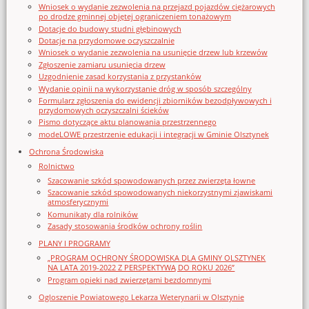
Wniosek o wydanie zezwolenia na przejazd pojazdów ciężarowych
po drodze gminnej objętej ograniczeniem tonażowym
Dotacje do budowy studni głębinowych
Dotacje na przydomowe oczyszczalnie
Wniosek o wydanie zezwolenia na usunięcie drzew lub krzewów
Zgłoszenie zamiaru usunięcia drzew
Uzgodnienie zasad korzystania z przystanków
Wydanie opinii na wykorzystanie dróg w sposób szczególny
Formularz zgłoszenia do ewidencji zbiorników bezodpływowych i
przydomowych oczyszczalni ścieków
Pismo dotyczące aktu planowania przestrzennego
modeLOWE przestrzenie edukacji i integracji w Gminie Olsztynek
Ochrona Środowiska
Rolnictwo
Szacowanie szkód spowodowanych przez zwierzęta łowne
Szacowanie szkód spowodowanych niekorzystnymi zjawiskami
atmosferycznymi
Komunikaty dla rolników
Zasady stosowania środków ochrony roślin
PLANY I PROGRAMY
„PROGRAM OCHRONY ŚRODOWISKA DLA GMINY OLSZTYNEK
NA LATA 2019-2022 Z PERSPEKTYWĄ DO ROKU 2026”
Program opieki nad zwierzętami bezdomnymi
Ogloszenie Powiatowego Lekarza Weterynarii w Olsztynie