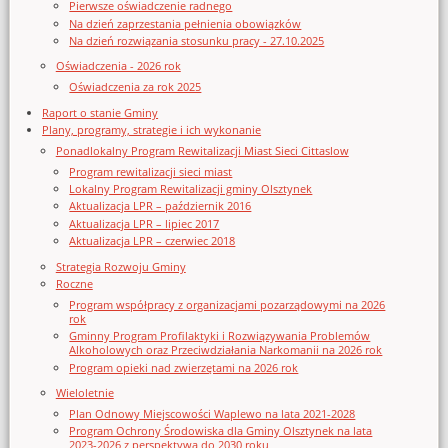
Pierwsze oświadczenie radnego
Na dzień zaprzestania pełnienia obowiązków
Na dzień rozwiązania stosunku pracy - 27.10.2025
Oświadczenia - 2026 rok
Oświadczenia za rok 2025
Raport o stanie Gminy
Plany, programy, strategie i ich wykonanie
Ponadlokalny Program Rewitalizacji Miast Sieci Cittaslow
Program rewitalizacji sieci miast
Lokalny Program Rewitalizacji gminy Olsztynek
Aktualizacja LPR – październik 2016
Aktualizacja LPR – lipiec 2017
Aktualizacja LPR – czerwiec 2018
Strategia Rozwoju Gminy
Roczne
Program współpracy z organizacjami pozarządowymi na 2026
rok
Gminny Program Profilaktyki i Rozwiązywania Problemów
Alkoholowych oraz Przeciwdziałania Narkomanii na 2026 rok
Program opieki nad zwierzętami na 2026 rok
Wieloletnie
Plan Odnowy Miejscowości Waplewo na lata 2021-2028
Program Ochrony Środowiska dla Gminy Olsztynek na lata
2023-2026 z perspektywą do 2030 roku