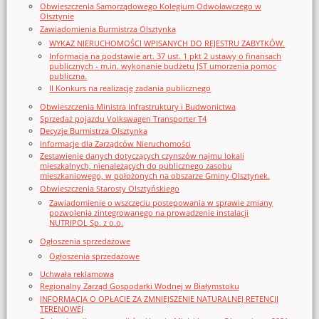
Obwieszczenia Samorządowego Kolegium Odwoławczego w
Olsztynie
Zawiadomienia Burmistrza Olsztynka
WYKAZ NIERUCHOMOŚCI WPISANYCH DO REJESTRU ZABYTKÓW.
Informacja na podstawie art. 37 ust. 1 pkt 2 ustawy o finansach
publicznych - m.in. wykonanie budżetu JST umorzenia pomoc
publiczna.
II Konkurs na realizację zadania publicznego
Obwieszczenia Ministra Infrastruktury i Budwonictwa
Sprzedaż pojazdu Volkswagen Transporter T4
Decyzje Burmistrza Olsztynka
Informacje dla Zarządców Nieruchomości
Zestawienie danych dotyczących czynszów najmu lokali
mieszkalnych, nienależących do publicznego zasobu
mieszkaniowego, w położonych na obszarze Gminy Olsztynek.
Obwieszczenia Starosty Olsztyńskiego
Zawiadomienie o wszczęciu postępowania w sprawie zmiany
pozwolenia zintegrowanego na prowadzenie instalacji
NUTRIPOL Sp. z o.o.
Ogłoszenia sprzedażowe
Ogłoszenia sprzedażowe
Uchwała reklamowa
Regionalny Zarząd Gospodarki Wodnej w Białymstoku
INFORMACJA O OPŁACIE ZA ZMNIEJSZENIE NATURALNEJ RETENCJI
TERENOWEJ