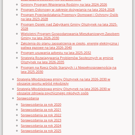
Gminny Program Wspierania Rodziny na lata 2024-2026
Program Osłonowy w zakresie dożywiania na lata 2024-2028
Program Przeciwdziałania Przemocy Domowej i Ochrony Osób
na lata 2023-2028
Program Opieki nad Zabytkami Gminy Olsztynek na lata 2025-
2028
Wieloletni Program Gospodarowania Mieszkaniowym Zasobem
Gminy na lata 2026-2030
Założenia do planu zaopatrzenia w ciepło, energię elektryczna i
paliwa gazowe na lata 2026-2040
Program usuwania azbestu na lata 2025-2032
Strategia Rozwiązywania Problemów Społecznych w gminie
Olsztynek na lata 2026-2035
Program na Rzecz Osób Starszych i z Niepełnosprawnością na
lata 2025-2030
Strategia Młodzieżowa gminy Olsztynek na lata 2026-2030 w
obszarze sportu wśród młodzieży
Strategia Młodzieżowa gminy Olsztynek na lata 2026-2030 w
obszarze zdrowia psychicznego młodych osób
Sprawozdania
Sprawozdania za rok 2020
Sprawozdania za rok 2021
Sprawozdania za rok 2022
Sprawozdania za rok 2023
Sprawozdania za rok 2024
Sprawozdania za rok 2025