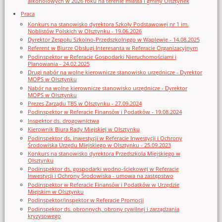
alkoholowych w 2026 roku na terenie miasta i gminy Olsztynek
Praca
Konkurs na stanowisko dyrektora Szkoły Podstawowej nr 1 im.
Noblistów Polskich w Olsztynku - 19.06.2026
Dyrektor Zespołu Szkolno-Przedszkolnego w Waplewie - 14.08.2025
Referent w Biurze Obsługi Interesanta w Referacie Organizacyjnym
Podinspektor w Referacie Gospodarki Nieruchomościami i
Planowania - 24.02.2025
Drugi nabór na wolne kierownicze stanowisko urzędnicze - Dyrektor
MOPS w Olsztynku
Nabór na wolne kierownicze stanowisko urzędnicze - Dyrektor
MOPS w Olsztynku
Prezes Zarządu TBS w Olsztynku - 27.09.2024
Podinspektor w Referacie Finansów i Podatków - 19.08.2024
Inspektor ds. drogownictwa
Kierownik Biura Rady Miejskiej w Olsztynku
Podinspektor ds. inwestycji w Referacie Inwestycji i Ochrony
Środowiska Urzędu Miejskiego w Olsztynku - 25.09.2023
Konkurs na stanowisko dyrektora Przedszkola Miejskiego w
Olsztynku
Podinspektor ds. gospodarki wodno-ściekowej w Referacie
Inwestycji i Ochrony Środowiska - umowa na zastępstwo
Podinspektor w Referacie Finansów i Podatków w Urzędzie
Miejskim w Olsztynku
Podinspektor/inspektor w Referacie Promocji
Podinspektor ds. obronnych, obrony cywilnej i zarządzania
kryzysowego