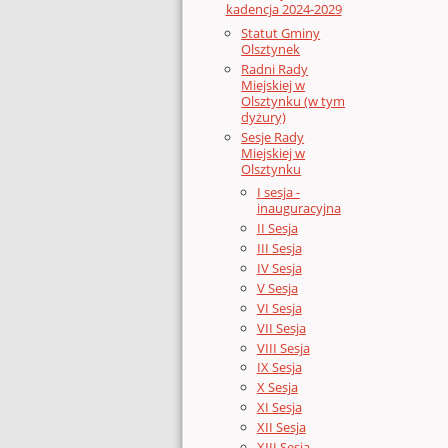
kadencja 2024-2029
Statut Gminy
Olsztynek
Radni Rady
Miejskiej w
Olsztynku (w tym
dyżury)
Sesje Rady
Miejskiej w
Olsztynku
I sesja -
inauguracyjna
II Sesja
III Sesja
IV Sesja
V Sesja
VI Sesja
VII Sesja
VIII Sesja
IX Sesja
X Sesja
XI Sesja
XII Sesja
XIII Sesja