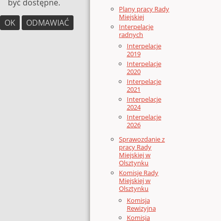
być dostępne.
Plany pracy Rady
Miejskiej
OK
ODMAWIAĆ
Interpelacje
radnych
Interpelacje
2019
Interpelacje
2020
Interpelacje
2021
Interpelacje
2024
Interpelacje
2026
Sprawozdanie z
pracy Rady
Miejskiej w
Olsztynku
Komisje Rady
Miejskiej w
Olsztynku
Komisja
Rewizyjna
Komisja