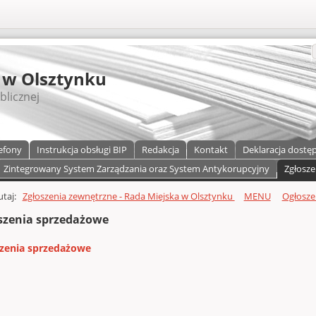
S
 w Olsztynku
blicznej
efony
Instrukcja obsługi BIP
Redakcja
Kontakt
Deklaracja dostę
Zintegrowany System Zarządzania oraz System Antykorupcyjny
Zgłosze
a)
zawartości
tutaj:
Zgłoszenia zewnętrzne - Rada Miejska w Olsztynku
MENU
Ogłosze
szenia sprzedażowe
zenia sprzedażowe