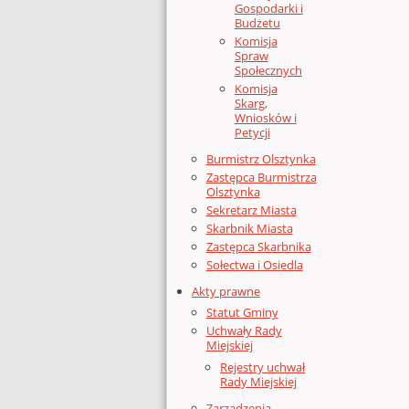
Gospodarki i
Budżetu
Komisja
Spraw
Społecznych
Komisja
Skarg,
Wniosków i
Petycji
Burmistrz Olsztynka
Zastępca Burmistrza
Olsztynka
Sekretarz Miasta
Skarbnik Miasta
Zastępca Skarbnika
Sołectwa i Osiedla
Akty prawne
Statut Gminy
Uchwały Rady
Miejskiej
Rejestry uchwał
Rady Miejskiej
Zarządzenia