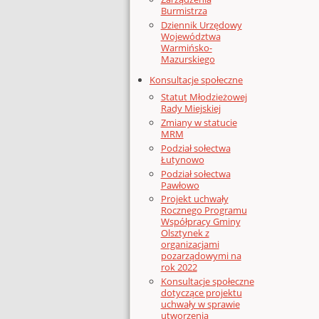
Burmistrza
Dziennik Urzędowy
Województwa
Warmińsko-
Mazurskiego
Konsultacje społeczne
Statut Młodzieżowej
Rady Miejskiej
Zmiany w statucie
MRM
Podział sołectwa
Łutynowo
Podział sołectwa
Pawłowo
Projekt uchwały
Rocznego Programu
Współpracy Gminy
Olsztynek z
organizacjami
pozarządowymi na
rok 2022
Konsultacje społeczne
dotyczące projektu
uchwały w sprawie
utworzenia