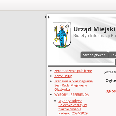
UDOSTĘPNIJ
Urząd Miejski
Biuletyn Informacji Pu
Menu główne
Strona główna
Tel
Dodatkowe zasoby (lewa kolumn
Zgromadzenia publiczne
Głównej 
Jesteś 
Karty Usług
Ogło
Transmisja oraz nagrania
Sesji Rady Miejskiej w
Olsztynku
Ogłos
WYBORY I REFERENDA
Wybory sołtysa
Sołectwa Zezuty w
trakcie trwania
kadencji 2024-2029