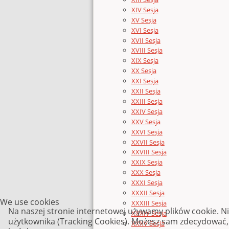
XIV Sesja
XV Sesja
XVI Sesja
XVII Sesja
XVIII Sesja
XIX Sesja
XX Sesja
XXI Sesja
XXII Sesja
XXIII Sesja
XXIV Sesja
XXV Sesja
XXVI Sesja
XXVII Sesja
XXVIII Sesja
XXIX Sesja
XXX Sesja
XXXI Sesja
XXXII Sesja
We use cookies
XXXIII Sesja
Na naszej stronie internetowej używamy plików cookie. N
XXXIV Sesja
użytkownika (Tracking Cookies). Możesz sam zdecydować, c
XXXV Sesja