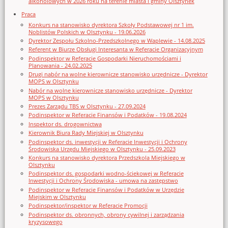
alkoholowych w 2026 roku na terenie miasta i gminy Olsztynek
Praca
Konkurs na stanowisko dyrektora Szkoły Podstawowej nr 1 im.
Noblistów Polskich w Olsztynku - 19.06.2026
Dyrektor Zespołu Szkolno-Przedszkolnego w Waplewie - 14.08.2025
Referent w Biurze Obsługi Interesanta w Referacie Organizacyjnym
Podinspektor w Referacie Gospodarki Nieruchomościami i
Planowania - 24.02.2025
Drugi nabór na wolne kierownicze stanowisko urzędnicze - Dyrektor
MOPS w Olsztynku
Nabór na wolne kierownicze stanowisko urzędnicze - Dyrektor
MOPS w Olsztynku
Prezes Zarządu TBS w Olsztynku - 27.09.2024
Podinspektor w Referacie Finansów i Podatków - 19.08.2024
Inspektor ds. drogownictwa
Kierownik Biura Rady Miejskiej w Olsztynku
Podinspektor ds. inwestycji w Referacie Inwestycji i Ochrony
Środowiska Urzędu Miejskiego w Olsztynku - 25.09.2023
Konkurs na stanowisko dyrektora Przedszkola Miejskiego w
Olsztynku
Podinspektor ds. gospodarki wodno-ściekowej w Referacie
Inwestycji i Ochrony Środowiska - umowa na zastępstwo
Podinspektor w Referacie Finansów i Podatków w Urzędzie
Miejskim w Olsztynku
Podinspektor/inspektor w Referacie Promocji
Podinspektor ds. obronnych, obrony cywilnej i zarządzania
kryzysowego