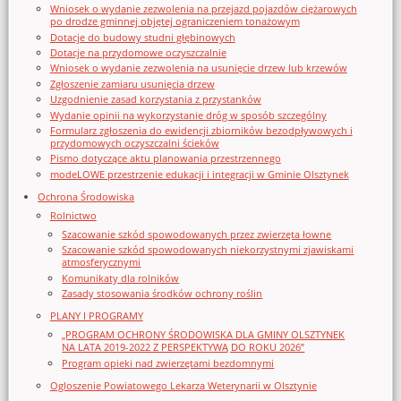
Wniosek o wydanie zezwolenia na przejazd pojazdów ciężarowych
po drodze gminnej objętej ograniczeniem tonażowym
Dotacje do budowy studni głębinowych
Dotacje na przydomowe oczyszczalnie
Wniosek o wydanie zezwolenia na usunięcie drzew lub krzewów
Zgłoszenie zamiaru usunięcia drzew
Uzgodnienie zasad korzystania z przystanków
Wydanie opinii na wykorzystanie dróg w sposób szczególny
Formularz zgłoszenia do ewidencji zbiorników bezodpływowych i
przydomowych oczyszczalni ścieków
Pismo dotyczące aktu planowania przestrzennego
modeLOWE przestrzenie edukacji i integracji w Gminie Olsztynek
Ochrona Środowiska
Rolnictwo
Szacowanie szkód spowodowanych przez zwierzęta łowne
Szacowanie szkód spowodowanych niekorzystnymi zjawiskami
atmosferycznymi
Komunikaty dla rolników
Zasady stosowania środków ochrony roślin
PLANY I PROGRAMY
„PROGRAM OCHRONY ŚRODOWISKA DLA GMINY OLSZTYNEK
NA LATA 2019-2022 Z PERSPEKTYWĄ DO ROKU 2026”
Program opieki nad zwierzętami bezdomnymi
Ogloszenie Powiatowego Lekarza Weterynarii w Olsztynie