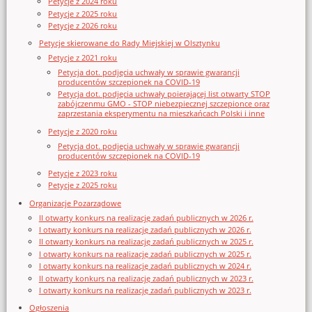
Petycje z 2024 roku
Petycje z 2025 roku
Petycje z 2026 roku
Petycje skierowane do Rady Miejskiej w Olsztynku
Petycje z 2021 roku
Petycja dot. podjęcia uchwały w sprawie gwarancji
producentów szczepionek na COVID-19
Petycja dot. podjęcia uchwały poierającej list otwarty STOP
zabójczenmu GMO - STOP niebezpiecznej szczepionce oraz
zaprzestania eksperymentu na mieszkańcach Polski i inne
Petycje z 2020 roku
Petycja dot. podjęcia uchwały w sprawie gwarancji
producentów szczepionek na COVID-19
Petycje z 2023 roku
Petycje z 2025 roku
Organizacje Pozarządowe
II otwarty konkurs na realizację zadań publicznych w 2026 r.
I otwarty konkurs na realizację zadań publicznych w 2026 r.
II otwarty konkurs na realizację zadań publicznych w 2025 r.
I otwarty konkurs na realizację zadań publicznych w 2025 r.
I otwarty konkurs na realizację zadań publicznych w 2024 r.
II otwarty konkurs na realizację zadań publicznych w 2023 r.
I otwarty konkurs na realizację zadań publicznych w 2023 r.
Ogłoszenia