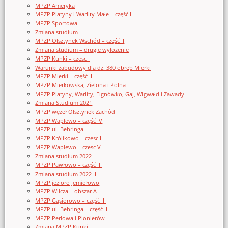
MPZP Ameryka
MPZP Platyny i Warlity Małe – część II
MPZP Sportowa
Zmiana studium
MPZP Olsztynek Wschód – część II
Zmiana studium – drugie wyłożenie
MPZP Kunki – czesc I
Warunki zabudowy dla dz. 380 obręb Mierki
MPZP Mierki – część III
MPZP Mierkowska, Zielona i Polna
MPZP Platyny, Warlity, Elgnówko, Gaj, Wigwałd i Zawady
Zmiana Studium 2021
MPZP węzeł Olsztynek Zachód
MPZP Waplewo – część IV
MPZP ul. Behringa
MPZP Królikowo – czesc I
MPZP Waplewo – czesc V
Zmiana studium 2022
MPZP Pawłowo – część III
Zmiana studium 2022 II
MPZP jezioro Jemiołowo
MPZP Wilcza – obszar A
MPZP Gąsiorowo – część III
MPZP ul. Behringa – część II
MPZP Perłowa i Pionierów
Zmiana MPZP Kunki