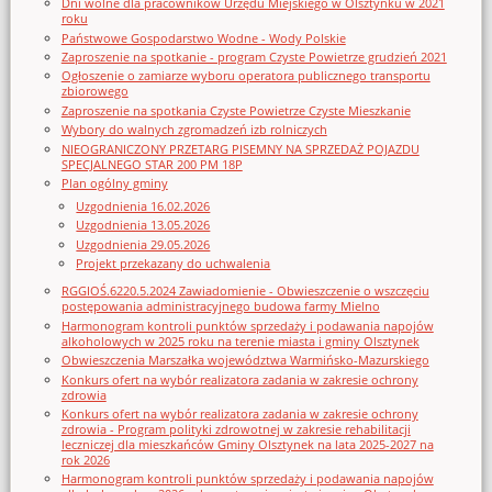
Dni wolne dla pracowników Urzędu Miejskiego w Olsztynku w 2021
roku
Państwowe Gospodarstwo Wodne - Wody Polskie
Zaproszenie na spotkanie - program Czyste Powietrze grudzień 2021
Ogłoszenie o zamiarze wyboru operatora publicznego transportu
zbiorowego
Zaproszenie na spotkania Czyste Powietrze Czyste Mieszkanie
Wybory do walnych zgromadzeń izb rolniczych
NIEOGRANICZONY PRZETARG PISEMNY NA SPRZEDAŻ POJAZDU
SPECJALNEGO STAR 200 PM 18P
Plan ogólny gminy
Uzgodnienia 16.02.2026
Uzgodnienia 13.05.2026
Uzgodnienia 29.05.2026
Projekt przekazany do uchwalenia
RGGIOŚ.6220.5.2024 Zawiadomienie - Obwieszczenie o wszczęciu
postępowania administracyjnego budowa farmy Mielno
Harmonogram kontroli punktów sprzedaży i podawania napojów
alkoholowych w 2025 roku na terenie miasta i gminy Olsztynek
Obwieszczenia Marszałka województwa Warmińsko-Mazurskiego
Konkurs ofert na wybór realizatora zadania w zakresie ochrony
zdrowia
Konkurs ofert na wybór realizatora zadania w zakresie ochrony
zdrowia - Program polityki zdrowotnej w zakresie rehabilitacji
leczniczej dla mieszkańców Gminy Olsztynek na lata 2025-2027 na
rok 2026
Harmonogram kontroli punktów sprzedaży i podawania napojów