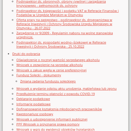
Podinspektor ds. obronnych, obrony cywilnej i zarządzania
kryzysowego - pełnomocnik ds. ochrony
Podinspektor ds. księgowości i podatku VAT w Referacie Finansów i
Podatków w Urzędzie Miejskim w Olsztynku
Oferta pracy na zastępstwo - podinspektor ds. drogownictwa w
Referacie Inwestycji i Ochrony Środowiska Urzędu Miejskiego w
Olsztynku - 26.07.2022
Zarządzenie nr 9/2009 - Regulamin naboru na wolne stanowiska
urzędnicze.
Podinspektor ds. gospodarki wodno–ściekowej w Referacie
Inwestycji i Ochrony Środowiska - 25.10.2022
Druki do pobrania
Oświadczenie o rocznej wartości sprzedanego alkoholu
Wniosek o zezwolenie na sprzedaz alkoholu
Wniosek o zakup węgla w cenie preferencyjnej
Fundusz Sołecki - dokumenty
Zmiana zadania funduszu sołeckiego
Wniosek o wydanie odpisu aktu urodzenia, małżeństwa lub zgonu
Przedłużenie terminu płatności z powodu COVID-19
Deklaracje podatkowe
Informacje podatkowe
Dofinansowanie kształcenia młodocianych pracowników
Kwestonariusz osobowy
Wniosek o udostępnienie informacji publicznej
PPF Wniosek o przyznanie prawa pomocy
Wniosek o wpis do ewidencji obiektów hotelarskich