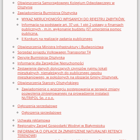
Obwieszczenia Samorządowego Kolegium Odwoławczego w
Olsztynie
Zawiadomienia Burmistrza Olsztynka
WYKAZ NIERUCHOMOŚCI WPISANYCH DO REJESTRU ZABYTKÓW.
Informacja na podstawie art. 37 ust. 1 pkt 2 ustawy o finansach
publicznych - m.in. wykonanie budżetu JST umorzenia pomoc
publiczna.
II Konkurs na realizację zadania publicznego
Obwieszczenia Ministra Infrastruktury i Budwonictwa
Sprzedaż pojazdu Volkswagen Transporter T4
Decyzje Burmistrza Olsztynka
Informacje dla Zarządców Nieruchomości
Zestawienie danych dotyczących czynszów najmu lokali
mieszkalnych, nienależących do publicznego zasobu
mieszkaniowego, w położonych na obszarze Gminy Olsztynek.
Obwieszczenia Starosty Olsztyńskiego
Zawiadomienie o wszczęciu postępowania w sprawie zmiany
pozwolenia zintegrowanego na prowadzenie instalacji
NUTRIPOL Sp. z o.o.
Ogłoszenia sprzedażowe
Ogłoszenia sprzedażowe
Uchwała reklamowa
Regionalny Zarząd Gospodarki Wodnej w Białymstoku
INFORMACJA O OPŁACIE ZA ZMNIEJSZENIE NATURALNEJ RETENCJI
TERENOWEJ