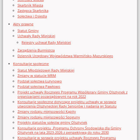
Skarbnik Miasta
Zastępca Skarbnika
Sołectwa i Osiedla
Akty prawne
Statut Gminy
Uchwały Rady Miejskiej
Rejestry uchwał Rady Miejskiej
Zarządzenia Burmistrza
Dziennik Urzędowy Województwa Warmińsko-Mazurskiego
Konsultacje społeczne
Statut Młodzieżowej Rady Miejskiej
Zmiany w statucie MRM
Podział sołectwa Łutynowo
Podział sołectwa Pawłowo
Projekt uchwały Rocznego Programu Współpracy Gminy Olsztynek z
organizacjami pozarządowymi na rok 2022
Konsultacje społeczne dotyczące projektu uchwały w sprawie
utworzenia Olsztyneckiej Rady Seniorów i nadania jej Statutu
Zmiany rodzaju miejscowości Kąpity
Zmiany rodzaju miejscowości Spoguny
Projekty statutów sołectw gminy Olsztynek
Konsultacje projektu „Programu Ochrony Środowiska dla Gminy
Olsztynek na lata 2023-2026 z perspektywą do roku 2030
Konsultacje w sprawie projektu uchwały Rocznego Programu