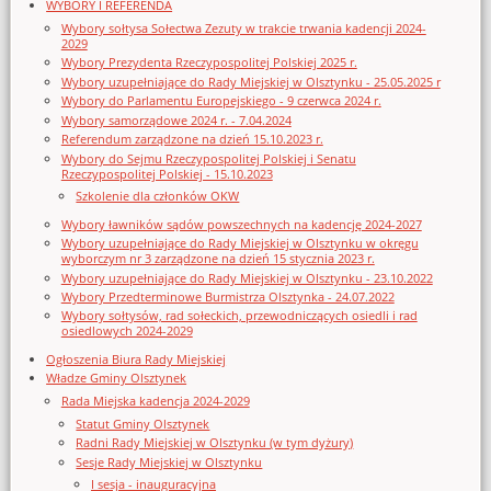
WYBORY I REFERENDA
Wybory sołtysa Sołectwa Zezuty w trakcie trwania kadencji 2024-
2029
Wybory Prezydenta Rzeczypospolitej Polskiej 2025 r.
Wybory uzupełniające do Rady Miejskiej w Olsztynku - 25.05.2025 r
Wybory do Parlamentu Europejskiego - 9 czerwca 2024 r.
Wybory samorządowe 2024 r. - 7.04.2024
Referendum zarządzone na dzień 15.10.2023 r.
Wybory do Sejmu Rzeczypospolitej Polskiej i Senatu
Rzeczypospolitej Polskiej - 15.10.2023
Szkolenie dla członków OKW
Wybory ławników sądów powszechnych na kadencję 2024-2027
Wybory uzupełniające do Rady Miejskiej w Olsztynku w okręgu
wyborczym nr 3 zarządzone na dzień 15 stycznia 2023 r.
Wybory uzupełniające do Rady Miejskiej w Olsztynku - 23.10.2022
Wybory Przedterminowe Burmistrza Olsztynka - 24.07.2022
Wybory sołtysów, rad sołeckich, przewodniczących osiedli i rad
osiedlowych 2024-2029
Ogłoszenia Biura Rady Miejskiej
Władze Gminy Olsztynek
Rada Miejska kadencja 2024-2029
Statut Gminy Olsztynek
Radni Rady Miejskiej w Olsztynku (w tym dyżury)
Sesje Rady Miejskiej w Olsztynku
I sesja - inauguracyjna