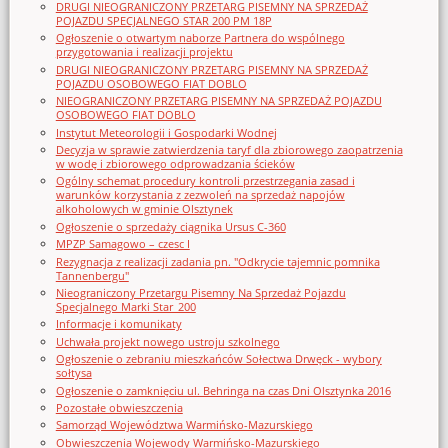
DRUGI NIEOGRANICZONY PRZETARG PISEMNY NA SPRZEDAŻ
POJAZDU SPECJALNEGO STAR 200 PM 18P
Ogłoszenie o otwartym naborze Partnera do wspólnego
przygotowania i realizacji projektu
DRUGI NIEOGRANICZONY PRZETARG PISEMNY NA SPRZEDAŻ
POJAZDU OSOBOWEGO FIAT DOBLO
NIEOGRANICZONY PRZETARG PISEMNY NA SPRZEDAŻ POJAZDU
OSOBOWEGO FIAT DOBLO
Instytut Meteorologii i Gospodarki Wodnej
Decyzja w sprawie zatwierdzenia taryf dla zbiorowego zaopatrzenia
w wodę i zbiorowego odprowadzania ścieków
Ogólny schemat procedury kontroli przestrzegania zasad i
warunków korzystania z zezwoleń na sprzedaż napojów
alkoholowych w gminie Olsztynek
Ogłoszenie o sprzedaży ciągnika Ursus C-360
MPZP Samagowo – czesc I
Rezygnacja z realizacji zadania pn. "Odkrycie tajemnic pomnika
Tannenbergu"
Nieograniczony Przetargu Pisemny Na Sprzedaż Pojazdu
Specjalnego Marki Star_200
Informacje i komunikaty
Uchwała projekt nowego ustroju szkolnego
Ogłoszenie o zebraniu mieszkańców Sołectwa Drwęck - wybory
sołtysa
Ogłoszenie o zamknięciu ul. Behringa na czas Dni Olsztynka 2016
Pozostałe obwieszczenia
Samorząd Województwa Warmińsko-Mazurskiego
Obwieszczenia Wojewody Warmińsko-Mazurskiego