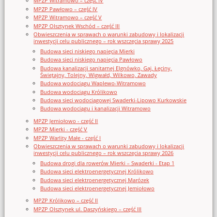
MPZP Witramowo – część IV
MPZP Pawłowo – część IV
MPZP Witramowo – część V
MPZP Olsztynek Wschód – część III
Obwieszczenia w sprawach o warunki zabudowy i lokalizacji
inwestycji celu publicznego – rok wszczęcia sprawy 2025
Budowa sieci niskiego napięcia Mierki
Budowa sieci niskiego napięcia Pawłowo
Budowa kanalizacji sanitarnej Elgnówko, Gaj, Łęciny,
Świętajny, Tolejny, Wigwałd, Wilkowo, Zawady
Budowa wodociągu Waplewo-Witramowo
Budowa wodociągu Królikowo
Budowa sieci wodociągowej Swaderki-Lipowo Kurkowskie
Budowa wodociągu i kanalizacji Witramowo
MPZP Jemiołowo - część II
MPZP Mierki - część V
MPZP Warlity Małe - część I
Obwieszczenia w sprawach o warunki zabudowy i lokalizacji
inwestycji celu publicznego – rok wszczęcia sprawy 2026
Budowa drogi dla rowerów Mierki – Swaderki - Etap 1
Budowa sieci elektroenergetycznej Królikowo
Budowa sieci elektroenergetycznej Marózek
Budowa sieci elektroenergetycznej Jemiołowo
MPZP Królikowo – część II
MPZP Olsztynek ul. Daszyńskiego – część III