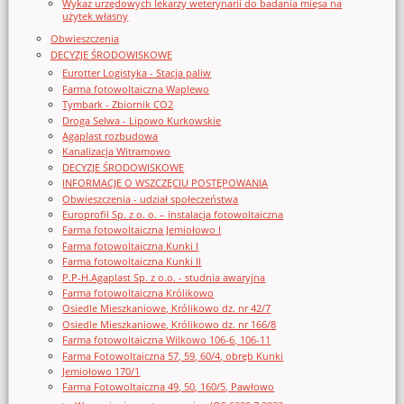
Wykaz urzędowych lekarzy weterynarii do badania mięsa na
użytek własny
Obwieszczenia
DECYZJE ŚRODOWISKOWE
Eurotter Logistyka - Stacja paliw
Farma fotowoltaiczna Waplewo
Tymbark - Zbiornik CO2
Droga Selwa - Lipowo Kurkowskie
Agaplast rozbudowa
Kanalizacja Witramowo
DECYZJE ŚRODOWISKOWE
INFORMACJE O WSZCZĘCIU POSTĘPOWANIA
Obwieszczenia - udział społeczeństwa
Europrofil Sp. z o. o. – instalacja fotowoltaiczna
Farma fotowoltaiczna Jemiołowo I
Farma fotowoltaiczna Kunki I
Farma fotowoltaiczna Kunki II
P.P-H.Agaplast Sp. z o.o. - studnia awaryjna
Farma fotowoltaiczna Królikowo
Osiedle Mieszkaniowe, Królikowo dz. nr 42/7
Osiedle Mieszkaniowe, Królikowo dz. nr 166/8
Farma fotowoltaiczna Wilkowo 106-6, 106-11
Farma Fotowoltaiczna 57, 59, 60/4, obręb Kunki
Jemiołowo 170/1
Farma Fotowoltaiczna 49, 50, 160/5, Pawłowo