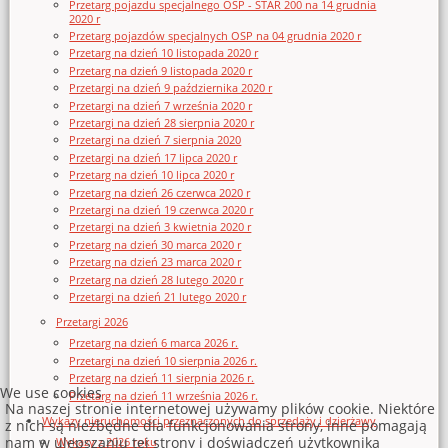
Przetarg pojazdu specjalnego OSP - STAR 200 na 14 grudnia
2020 r
Przetarg pojazdów specjalnych OSP na 04 grudnia 2020 r
Przetarg na dzień 10 listopada 2020 r
Przetarg na dzień 9 listopada 2020 r
Przetargi na dzień 9 października 2020 r
Przetargi na dzień 7 września 2020 r
Przetargi na dzień 28 sierpnia 2020 r
Przetargi na dzień 7 sierpnia 2020
Przetargi na dzień 17 lipca 2020 r
Przetarg na dzień 10 lipca 2020 r
Przetarg na dzień 26 czerwca 2020 r
Przetargi na dzień 19 czerwca 2020 r
Przetargi na dzień 3 kwietnia 2020 r
Przetarg na dzień 30 marca 2020 r
Przetarg na dzień 23 marca 2020 r
Przetarg na dzień 28 lutego 2020 r
Przetargi na dzień 21 lutego 2020 r
Przetargi 2026
Przetarg na dzień 6 marca 2026 r.
Przetargi na dzień 10 sierpnia 2026 r.
Przetarg na dzień 11 sierpnia 2026 r.
We use cookies
Przetarg na dzień 11 września 2026 r.
Na naszej stronie internetowej używamy plików cookie. Niektóre
Wykazy nieruchomości przeznaczonych do sprzedaży i dzierżawy
z nich są niezbędne dla funkcjonowania strony, inne pomagają
nam w ulepszaniu tej strony i doświadczeń użytkownika
Wykazy z 2026 roku