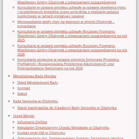
Współpracy Gminy Olsztynek z organizacjami pozarządowymi
Konsultacje w sprawie projektu uchwały w sprawie określenia trybu
i szczegółowych kryteriów oceny wniosków o realizację zadania
publicznego w ramach inicjatywy lokalnej
Wprowadzenie strefy ciszy na jeziorach w gminie Olsztynek –
konsultacje
Konsultacje w sprawie projektu uchwały Rocznego Programu
Współpracy Gminy Olsztynek z organizacjami pozarządowymi na rok
2025
Konsultacje w sprawie projektu uchwały Rocznego Programu
Współpracy Gminy Olsztynek z organizacjami pozarządowymi na rok
2026
Konsultacje społeczne w sprawie przyjęcia Gminnego Programu
Profilaktyki i Rozwiązywania Problemów Alkoholowych oraz
Przeciwdziałania Narkomanii na rok 2026
Młodzieżowa Rada Miejska
Skład Młodzieżowej Rady
Kontakt
Statut
Rada Seniorów w Olsztynku
Nabór kandydatów do II kadencji Rady Seniorów w Olsztynku
Urząd Miejski
Informacje Ogólne
Regulamin Organizacyjny Urzedu Miejskiego w Olsztynku
Kodeks etyki UM w Olsztynku
Dokumentacja dot. Zintegrowanego Systemu Zarządzania Jakością