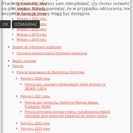
(Tracking Cookies). Możesz sam zdecydować, czy chcesz zezwolić
Wykazy z 2025 roku
na pliki cookie. Należy pamiętać, że w przypadku odrzucenia, nie
Wykazy z 2024 roku
wszystkie funkcje strony mogą być dostępne.
Wykazy z 2023 roku
Wykazy z 2022 roku
OK
ODMAWIAĆ
Wykazy z 2021 roku
Wykazy z 2020 roku
Wykazy z 2019 roku
Wykazy z 2018 roku
Dostęp do informacji publicznej
Ponowne wykorzystanie informacji publicznej
Skargi i wnioski
Petycje
Petycje skierowane do Burmistrza Olsztynka
Petycje z 2020 roku
Petycja dot. poprawy infrastruktury drogi gminnej nr
281409_5.0014
Petycje z 2021 roku
Petycja dot. konkursu: Rodzinne Miejsce Zabaw -
Podwórko NIVEA
Petycja dotycząca poprawy stanu i oznakowania dwóch
odcinków dróg gminnych biegących do granicy gminy
Petycje z 2022 roku
Petycje z 2023 roku