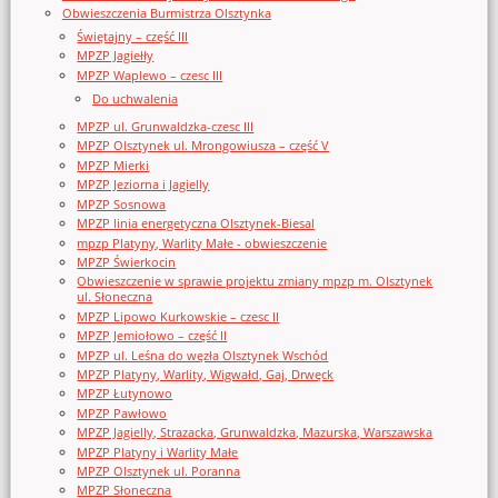
Obwieszczenia Burmistrza Olsztynka
Świętajny – część III
MPZP Jagiełły
MPZP Waplewo – czesc III
Do uchwalenia
MPZP ul. Grunwaldzka-czesc III
MPZP Olsztynek ul. Mrongowiusza – część V
MPZP Mierki
MPZP Jeziorna i Jagielly
MPZP Sosnowa
MPZP linia energetyczna Olsztynek-Biesal
mpzp Platyny, Warlity Małe - obwieszczenie
MPZP Świerkocin
Obwieszczenie w sprawie projektu zmiany mpzp m. Olsztynek
ul. Słoneczna
MPZP Lipowo Kurkowskie – czesc II
MPZP Jemiołowo – część II
MPZP ul. Leśna do węzła Olsztynek Wschód
MPZP Platyny, Warlity, Wigwałd, Gaj, Drwęck
MPZP Łutynowo
MPZP Pawłowo
MPZP Jagielly, Strazacka, Grunwaldzka, Mazurska, Warszawska
MPZP Platyny i Warlity Małe
MPZP Olsztynek ul. Poranna
MPZP Słoneczna