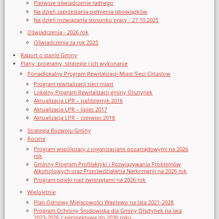
Pierwsze oświadczenie radnego
Na dzień zaprzestania pełnienia obowiązków
Na dzień rozwiązania stosunku pracy - 27.10.2025
Oświadczenia - 2026 rok
Oświadczenia za rok 2025
Raport o stanie Gminy
Plany, programy, strategie i ich wykonanie
Ponadlokalny Program Rewitalizacji Miast Sieci Cittaslow
Program rewitalizacji sieci miast
Lokalny Program Rewitalizacji gminy Olsztynek
Aktualizacja LPR – październik 2016
Aktualizacja LPR – lipiec 2017
Aktualizacja LPR – czerwiec 2018
Strategia Rozwoju Gminy
Roczne
Program współpracy z organizacjami pozarządowymi na 2026
rok
Gminny Program Profilaktyki i Rozwiązywania Problemów
Alkoholowych oraz Przeciwdziałania Narkomanii na 2026 rok
Program opieki nad zwierzętami na 2026 rok
Wieloletnie
Plan Odnowy Miejscowości Waplewo na lata 2021-2028
Program Ochrony Środowiska dla Gminy Olsztynek na lata
2023-2026 z perspektywą do 2030 roku