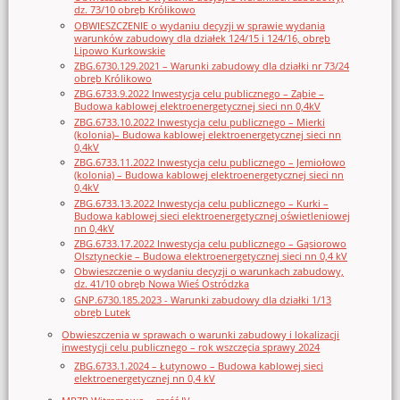
dz. 73/10 obręb Królikowo
OBWIESZCZENIE o wydaniu decyzji w sprawie wydania
warunków zabudowy dla działek 124/15 i 124/16, obręb
Lipowo Kurkowskie
ZBG.6730.129.2021 – Warunki zabudowy dla działki nr 73/24
obręb Królikowo
ZBG.6733.9.2022 Inwestycja celu publicznego – Ząbie –
Budowa kablowej elektroenergetycznej sieci nn 0,4kV
ZBG.6733.10.2022 Inwestycja celu publicznego – Mierki
(kolonia)– Budowa kablowej elektroenergetycznej sieci nn
0,4kV
ZBG.6733.11.2022 Inwestycja celu publicznego – Jemiołowo
(kolonia) – Budowa kablowej elektroenergetycznej sieci nn
0,4kV
ZBG.6733.13.2022 Inwestycja celu publicznego – Kurki –
Budowa kablowej sieci elektroenergetycznej oświetleniowej
nn 0,4kV
ZBG.6733.17.2022 Inwestycja celu publicznego – Gąsiorowo
Olsztyneckie – Budowa elektroenergetycznej sieci nn 0,4 kV
Obwieszczenie o wydaniu decyzji o warunkach zabudowy,
dz. 41/10 obręb Nowa Wieś Ostródzka
GNP.6730.185.2023 - Warunki zabudowy dla działki 1/13
obręb Lutek
Obwieszczenia w sprawach o warunki zabudowy i lokalizacji
inwestycji celu publicznego – rok wszczęcia sprawy 2024
ZBG.6733.1.2024 – Łutynowo – Budowa kablowej sieci
elektroenergetycznej nn 0,4 kV