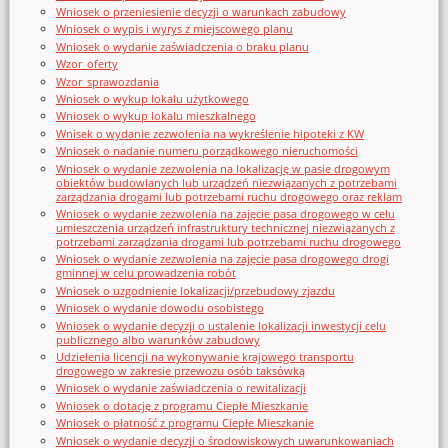
Wniosek o przeniesienie decyzji o warunkach zabudowy
Wniosek o wypis i wyrys z miejscowego planu
Wniosek o wydanie zaświadczenia o braku planu
Wzor_oferty
Wzor_sprawozdania
Wniosek o wykup lokalu użytkowego
Wniosek o wykup lokalu mieszkalnego
Wnisek o wydanie zezwolenia na wykreślenie hipoteki z KW
Wniosek o nadanie numeru porządkowego nieruchomości
Wniosek o wydanie zezwolenia na lokalizację w pasie drogowym
obiektów budowlanych lub urządzeń niezwiązanych z potrzebami
zarządzania drogami lub potrzebami ruchu drogowego oraz reklam
Wniosek o wydanie zezwolenia na zajęcie pasa drogowego w celu
umieszczenia urządzeń infrastruktury technicznej niezwiązanych z
potrzebami zarządzania drogami lub potrzebami ruchu drogowego
Wniosek o wydanie zezwolenia na zajęcie pasa drogowego drogi
gminnej w celu prowadzenia robót
Wniosek o uzgodnienie lokalizacji/przebudowy zjazdu
Wniosek o wydanie dowodu osobistego
Wniosek o wydanie decyzji o ustalenie lokalizacji inwestycji celu
publicznego albo warunków zabudowy
Udzielenia licencji na wykonywanie krajowego transportu
drogowego w zakresie przewozu osób taksówką
Wniosek o wydanie zaświadczenia o rewitalizacji
Wniosek o dotację z programu Ciepłe Mieszkanie
Wniosek o płatność z programu Ciepłe Mieszkanie
Wniosek o wydanie decyzji o środowiskowych uwarunkowaniach