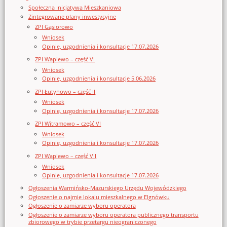
Społeczna Inicjatywa Mieszkaniowa
Zintegrowane plany inwestycyjne
ZPI Gąsiorowo
Wniosek
Opinie, uzgodnienia i konsultacje 17.07.2026
ZPI Waplewo – część VI
Wniosek
Opinie, uzgodnienia i konsultacje 5.06.2026
ZPI Łutynowo – część II
Wniosek
Opinie, uzgodnienia i konsultacje 17.07.2026
ZPI Witramowo – część VI
Wniosek
Opinie, uzgodnienia i konsultacje 17.07.2026
ZPI Waplewo – część VII
Wniosek
Opinie, uzgodnienia i konsultacje 17.07.2026
Ogłoszenia Warmińsko-Mazurskiego Urzędu Wojewódzkiego
Ogłoszenie o najmie lokalu mieszkalnego w Elgnówku
Ogłoszenie o zamiarze wyboru operatora
Ogłoszenie o zamiarze wyboru operatora publicznego transportu
zbiorowego w trybie przetargu nieograniczonego