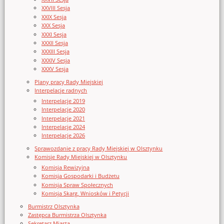
XXVIII Sesja
XXIX Sesja
XXX Sesja
XXXI Sesja
XXXII Sesja
XXXIII Sesja
XXXIV Sesja
XXXV Sesja
Plany pracy Rady Miejskiej
Interpelacje radnych
Interpelacje 2019
Interpelacje 2020
Interpelacje 2021
Interpelacje 2024
Interpelacje 2026
Sprawozdanie z pracy Rady Miejskiej w Olsztynku
Komisje Rady Miejskiej w Olsztynku
Komisja Rewizyjna
Komisja Gospodarki i Budżetu
Komisja Spraw Społecznych
Komisja Skarg, Wniosków i Petycji
Burmistrz Olsztynka
Zastępca Burmistrza Olsztynka
Sekretarz Miasta