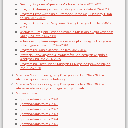
Gminny Program Wspierania Rodziny na lata 2024-2026
Program Osłonowy w zakresie dożywiania na lata 2024-2028
Program Przeciwdziałania Przemocy Domowej i Ochrony Osób
na lata 2023-2028
Program Opieki nad Zabytkami Gminy Olsztynek na lata 2025-
2028
Wieloletni Program Gospodarowania Mieszkaniowym Zasobem
Gminy na lata 2026-2030
Założenia do planu zaopatrzenia w ciepło, energię elektryczna i
paliwa gazowe na lata 2026-2040
Program usuwania azbestu na lata 2025-2032
Strategia Rozwiązywania Problemów Społecznych w gminie
Olsztynek na lata 2026-2035
Program na Rzecz Osób Starszych i z Niepełnosprawnością na
lata 2025-2030
Strategia Młodzieżowa gminy Olsztynek na lata 2026-2030 w
obszarze sportu wśród młodzieży
Strategia Młodzieżowa gminy Olsztynek na lata 2026-2030 w
obszarze zdrowia psychicznego młodych osób
Sprawozdania
Sprawozdania za rok 2020
Sprawozdania za rok 2021
Sprawozdania za rok 2022
Sprawozdania za rok 2023
Sprawozdania za rok 2024
Sprawozdania za rok 2025