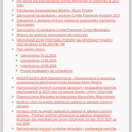
Dni wolne dla pracowników Urzędu Miejskiego w Olsztynku w 2021
roku
Państwowe Gospodarstwo Wodne - Wody Polskie
Zaproszenie na spotkanie - program Czyste Powietrze grudzień 2021
Ogłoszenie o zamiarze wyboru operatora publicznego transportu
zbiorowego
Zaproszenie na spotkania Czyste Powietrze Czyste Mieszkanie
Wybory do walnych zgromadzeń izb rolniczych
NIEOGRANICZONY PRZETARG PISEMNY NA SPRZEDAŻ POJAZDU
SPECJALNEGO STAR 200 PM 18P
Plan ogólny gminy
Uzgodnienia 16.02.2026
Uzgodnienia 13.05.2026
Uzgodnienia 29.05.2026
Projekt przekazany do uchwalenia
RGGIOŚ.6220.5.2024 Zawiadomienie - Obwieszczenie o wszczęciu
postępowania administracyjnego budowa farmy Mielno
Harmonogram kontroli punktów sprzedaży i podawania napojów
alkoholowych w 2025 roku na terenie miasta i gminy Olsztynek
Obwieszczenia Marszałka województwa Warmińsko-Mazurskiego
Konkurs ofert na wybór realizatora zadania w zakresie ochrony
zdrowia
Konkurs ofert na wybór realizatora zadania w zakresie ochrony
zdrowia - Program polityki zdrowotnej w zakresie rehabilitacji
leczniczej dla mieszkańców Gminy Olsztynek na lata 2025-2027 na
rok 2026
Harmonogram kontroli punktów sprzedaży i podawania napojów