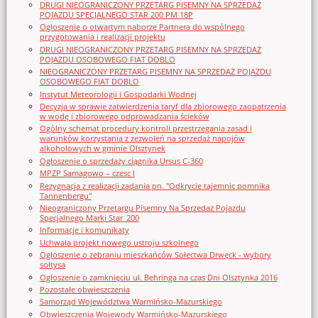
DRUGI NIEOGRANICZONY PRZETARG PISEMNY NA SPRZEDAŻ
POJAZDU SPECJALNEGO STAR 200 PM 18P
Ogłoszenie o otwartym naborze Partnera do wspólnego
przygotowania i realizacji projektu
DRUGI NIEOGRANICZONY PRZETARG PISEMNY NA SPRZEDAŻ
POJAZDU OSOBOWEGO FIAT DOBLO
NIEOGRANICZONY PRZETARG PISEMNY NA SPRZEDAŻ POJAZDU
OSOBOWEGO FIAT DOBLO
Instytut Meteorologii i Gospodarki Wodnej
Decyzja w sprawie zatwierdzenia taryf dla zbiorowego zaopatrzenia
w wodę i zbiorowego odprowadzania ścieków
Ogólny schemat procedury kontroli przestrzegania zasad i
warunków korzystania z zezwoleń na sprzedaż napojów
alkoholowych w gminie Olsztynek
Ogłoszenie o sprzedaży ciągnika Ursus C-360
MPZP Samagowo – czesc I
Rezygnacja z realizacji zadania pn. "Odkrycie tajemnic pomnika
Tannenbergu"
Nieograniczony Przetargu Pisemny Na Sprzedaż Pojazdu
Specjalnego Marki Star_200
Informacje i komunikaty
Uchwała projekt nowego ustroju szkolnego
Ogłoszenie o zebraniu mieszkańców Sołectwa Drwęck - wybory
sołtysa
Ogłoszenie o zamknięciu ul. Behringa na czas Dni Olsztynka 2016
Pozostałe obwieszczenia
Samorząd Województwa Warmińsko-Mazurskiego
Obwieszczenia Wojewody Warmińsko-Mazurskiego