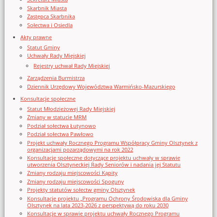
Skarbnik Miasta
Zastępca Skarbnika
Sołectwa i Osiedla
Akty prawne
Statut Gminy
Uchwały Rady Miejskiej
Rejestry uchwał Rady Miejskiej
Zarządzenia Burmistrza
Dziennik Urzędowy Województwa Warmińsko-Mazurskiego
Konsultacje społeczne
Statut Młodzieżowej Rady Miejskiej
Zmiany w statucie MRM
Podział sołectwa Łutynowo
Podział sołectwa Pawłowo
Projekt uchwały Rocznego Programu Współpracy Gminy Olsztynek z
organizacjami pozarządowymi na rok 2022
Konsultacje społeczne dotyczące projektu uchwały w sprawie
utworzenia Olsztyneckiej Rady Seniorów i nadania jej Statutu
Zmiany rodzaju miejscowości Kąpity
Zmiany rodzaju miejscowości Spoguny
Projekty statutów sołectw gminy Olsztynek
Konsultacje projektu „Programu Ochrony Środowiska dla Gminy
Olsztynek na lata 2023-2026 z perspektywą do roku 2030
Konsultacje w sprawie projektu uchwały Rocznego Programu