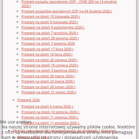
Przetarg pojazdu specjalnego OSP - STAR 200 na 14 grudnia
2020 r
Przetarg pojazdów specjalnych OSP na 04 grudnia 2020 r
Przetarg na dzień 10 listopada 2020 r
Przetarg na dzień 9 listopada 2020 r
Przetargi na dzień 9 października 2020 r
Przetargi na dzień 7 września 2020 r
Przetargi na dzień 28 sierpnia 2020 r
Przetargi na dzień 7 sierpnia 2020
Przetargi na dzień 17 lipca 2020 r
Przetarg na dzień 10 lipca 2020 r
Przetarg na dzień 26 czerwca 2020 r
Przetargi na dzień 19 czerwca 2020 r
Przetargi na dzień 3 kwietnia 2020 r
Przetarg na dzień 30 marca 2020 r
Przetarg na dzień 23 marca 2020 r
Przetarg na dzień 28 lutego 2020 r
Przetargi na dzień 21 lutego 2020 r
Przetargi 2026
Przetarg na dzień 6 marca 2026 r.
Przetargi na dzień 10 sierpnia 2026 r.
Przetarg na dzień 11 sierpnia 2026 r.
We use cookies
Przetarg na dzień 11 września 2026 r.
Na naszej stronie internetowej używamy plików cookie. Niektóre
Wykazy nieruchomości przeznaczonych do sprzedaży i dzierżawy
z nich są niezbędne dla funkcjonowania strony, inne pomagają
nam w ulepszaniu tej strony i doświadczeń użytkownika
Wykazy z 2026 roku