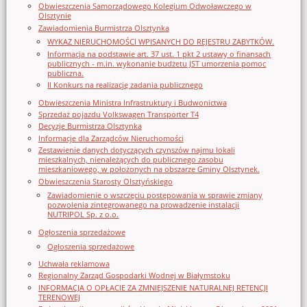
Obwieszczenia Samorządowego Kolegium Odwoławczego w
Olsztynie
Zawiadomienia Burmistrza Olsztynka
WYKAZ NIERUCHOMOŚCI WPISANYCH DO REJESTRU ZABYTKÓW.
Informacja na podstawie art. 37 ust. 1 pkt 2 ustawy o finansach
publicznych - m.in. wykonanie budżetu JST umorzenia pomoc
publiczna.
II Konkurs na realizację zadania publicznego
Obwieszczenia Ministra Infrastruktury i Budwonictwa
Sprzedaż pojazdu Volkswagen Transporter T4
Decyzje Burmistrza Olsztynka
Informacje dla Zarządców Nieruchomości
Zestawienie danych dotyczących czynszów najmu lokali
mieszkalnych, nienależących do publicznego zasobu
mieszkaniowego, w położonych na obszarze Gminy Olsztynek.
Obwieszczenia Starosty Olsztyńskiego
Zawiadomienie o wszczęciu postępowania w sprawie zmiany
pozwolenia zintegrowanego na prowadzenie instalacji
NUTRIPOL Sp. z o.o.
Ogłoszenia sprzedażowe
Ogłoszenia sprzedażowe
Uchwała reklamowa
Regionalny Zarząd Gospodarki Wodnej w Białymstoku
INFORMACJA O OPŁACIE ZA ZMNIEJSZENIE NATURALNEJ RETENCJI
TERENOWEJ