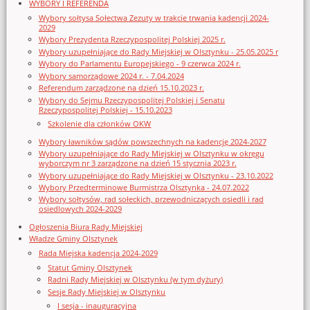
WYBORY I REFERENDA
Wybory sołtysa Sołectwa Zezuty w trakcie trwania kadencji 2024-
2029
Wybory Prezydenta Rzeczypospolitej Polskiej 2025 r.
Wybory uzupełniające do Rady Miejskiej w Olsztynku - 25.05.2025 r
Wybory do Parlamentu Europejskiego - 9 czerwca 2024 r.
Wybory samorządowe 2024 r. - 7.04.2024
Referendum zarządzone na dzień 15.10.2023 r.
Wybory do Sejmu Rzeczypospolitej Polskiej i Senatu
Rzeczypospolitej Polskiej - 15.10.2023
Szkolenie dla członków OKW
Wybory ławników sądów powszechnych na kadencję 2024-2027
Wybory uzupełniające do Rady Miejskiej w Olsztynku w okręgu
wyborczym nr 3 zarządzone na dzień 15 stycznia 2023 r.
Wybory uzupełniające do Rady Miejskiej w Olsztynku - 23.10.2022
Wybory Przedterminowe Burmistrza Olsztynka - 24.07.2022
Wybory sołtysów, rad sołeckich, przewodniczących osiedli i rad
osiedlowych 2024-2029
Ogłoszenia Biura Rady Miejskiej
Władze Gminy Olsztynek
Rada Miejska kadencja 2024-2029
Statut Gminy Olsztynek
Radni Rady Miejskiej w Olsztynku (w tym dyżury)
Sesje Rady Miejskiej w Olsztynku
I sesja - inauguracyjna