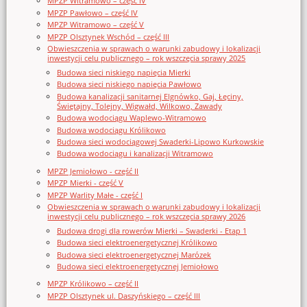
MPZP Witramowo – część IV
MPZP Pawłowo – część IV
MPZP Witramowo – część V
MPZP Olsztynek Wschód – część III
Obwieszczenia w sprawach o warunki zabudowy i lokalizacji
inwestycji celu publicznego – rok wszczęcia sprawy 2025
Budowa sieci niskiego napięcia Mierki
Budowa sieci niskiego napięcia Pawłowo
Budowa kanalizacji sanitarnej Elgnówko, Gaj, Łęciny,
Świętajny, Tolejny, Wigwałd, Wilkowo, Zawady
Budowa wodociągu Waplewo-Witramowo
Budowa wodociągu Królikowo
Budowa sieci wodociągowej Swaderki-Lipowo Kurkowskie
Budowa wodociągu i kanalizacji Witramowo
MPZP Jemiołowo - część II
MPZP Mierki - część V
MPZP Warlity Małe - część I
Obwieszczenia w sprawach o warunki zabudowy i lokalizacji
inwestycji celu publicznego – rok wszczęcia sprawy 2026
Budowa drogi dla rowerów Mierki – Swaderki - Etap 1
Budowa sieci elektroenergetycznej Królikowo
Budowa sieci elektroenergetycznej Marózek
Budowa sieci elektroenergetycznej Jemiołowo
MPZP Królikowo – część II
MPZP Olsztynek ul. Daszyńskiego – część III