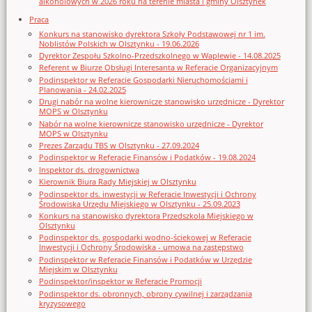
alkoholowych w 2026 roku na terenie miasta i gminy Olsztynek
Praca
Konkurs na stanowisko dyrektora Szkoły Podstawowej nr 1 im.
Noblistów Polskich w Olsztynku - 19.06.2026
Dyrektor Zespołu Szkolno-Przedszkolnego w Waplewie - 14.08.2025
Referent w Biurze Obsługi Interesanta w Referacie Organizacyjnym
Podinspektor w Referacie Gospodarki Nieruchomościami i
Planowania - 24.02.2025
Drugi nabór na wolne kierownicze stanowisko urzędnicze - Dyrektor
MOPS w Olsztynku
Nabór na wolne kierownicze stanowisko urzędnicze - Dyrektor
MOPS w Olsztynku
Prezes Zarządu TBS w Olsztynku - 27.09.2024
Podinspektor w Referacie Finansów i Podatków - 19.08.2024
Inspektor ds. drogownictwa
Kierownik Biura Rady Miejskiej w Olsztynku
Podinspektor ds. inwestycji w Referacie Inwestycji i Ochrony
Środowiska Urzędu Miejskiego w Olsztynku - 25.09.2023
Konkurs na stanowisko dyrektora Przedszkola Miejskiego w
Olsztynku
Podinspektor ds. gospodarki wodno-ściekowej w Referacie
Inwestycji i Ochrony Środowiska - umowa na zastępstwo
Podinspektor w Referacie Finansów i Podatków w Urzędzie
Miejskim w Olsztynku
Podinspektor/inspektor w Referacie Promocji
Podinspektor ds. obronnych, obrony cywilnej i zarządzania
kryzysowego