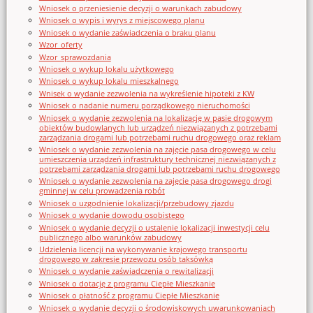
Wniosek o przeniesienie decyzji o warunkach zabudowy
Wniosek o wypis i wyrys z miejscowego planu
Wniosek o wydanie zaświadczenia o braku planu
Wzor_oferty
Wzor_sprawozdania
Wniosek o wykup lokalu użytkowego
Wniosek o wykup lokalu mieszkalnego
Wnisek o wydanie zezwolenia na wykreślenie hipoteki z KW
Wniosek o nadanie numeru porządkowego nieruchomości
Wniosek o wydanie zezwolenia na lokalizację w pasie drogowym
obiektów budowlanych lub urządzeń niezwiązanych z potrzebami
zarządzania drogami lub potrzebami ruchu drogowego oraz reklam
Wniosek o wydanie zezwolenia na zajęcie pasa drogowego w celu
umieszczenia urządzeń infrastruktury technicznej niezwiązanych z
potrzebami zarządzania drogami lub potrzebami ruchu drogowego
Wniosek o wydanie zezwolenia na zajęcie pasa drogowego drogi
gminnej w celu prowadzenia robót
Wniosek o uzgodnienie lokalizacji/przebudowy zjazdu
Wniosek o wydanie dowodu osobistego
Wniosek o wydanie decyzji o ustalenie lokalizacji inwestycji celu
publicznego albo warunków zabudowy
Udzielenia licencji na wykonywanie krajowego transportu
drogowego w zakresie przewozu osób taksówką
Wniosek o wydanie zaświadczenia o rewitalizacji
Wniosek o dotację z programu Ciepłe Mieszkanie
Wniosek o płatność z programu Ciepłe Mieszkanie
Wniosek o wydanie decyzji o środowiskowych uwarunkowaniach