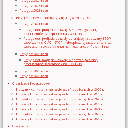
Petycje z 2024 roku
Petycje z 2025 roku
Petycje z 2026 roku
Petycje skierowane do Rady Miejskiej w Olsztynku
Petycje z 2021 roku
Petycja dot. podjęcia uchwały w sprawie gwarancji
producentów szczepionek na COVID-19
Petycja dot. podjęcia uchwały poierającej list otwarty STOP
zabójczenmu GMO - STOP niebezpiecznej szczepionce oraz
zaprzestania eksperymentu na mieszkańcach Polski i inne
Petycje z 2020 roku
Petycja dot. podjęcia uchwały w sprawie gwarancji
producentów szczepionek na COVID-19
Petycje z 2023 roku
Petycje z 2025 roku
Organizacje Pozarządowe
II otwarty konkurs na realizację zadań publicznych w 2026 r.
I otwarty konkurs na realizację zadań publicznych w 2026 r.
II otwarty konkurs na realizację zadań publicznych w 2025 r.
I otwarty konkurs na realizację zadań publicznych w 2025 r.
I otwarty konkurs na realizację zadań publicznych w 2024 r.
II otwarty konkurs na realizację zadań publicznych w 2023 r.
I otwarty konkurs na realizację zadań publicznych w 2023 r.
Ogłoszenia