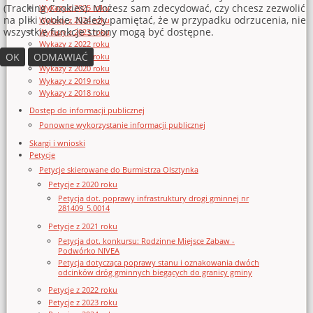
(Tracking Cookies). Możesz sam zdecydować, czy chcesz zezwolić
Wykazy z 2025 roku
na pliki cookie. Należy pamiętać, że w przypadku odrzucenia, nie
Wykazy z 2024 roku
wszystkie funkcje strony mogą być dostępne.
Wykazy z 2023 roku
Wykazy z 2022 roku
OK
ODMAWIAĆ
Wykazy z 2021 roku
Wykazy z 2020 roku
Wykazy z 2019 roku
Wykazy z 2018 roku
Dostęp do informacji publicznej
Ponowne wykorzystanie informacji publicznej
Skargi i wnioski
Petycje
Petycje skierowane do Burmistrza Olsztynka
Petycje z 2020 roku
Petycja dot. poprawy infrastruktury drogi gminnej nr
281409_5.0014
Petycje z 2021 roku
Petycja dot. konkursu: Rodzinne Miejsce Zabaw -
Podwórko NIVEA
Petycja dotycząca poprawy stanu i oznakowania dwóch
odcinków dróg gminnych biegących do granicy gminy
Petycje z 2022 roku
Petycje z 2023 roku