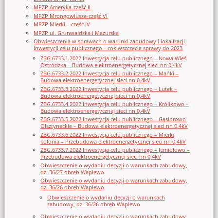
MPZP Ameryka-część II
MPZP Mrongowiusza-część VI
MPZP Mierki – część IV
MPZP ul. Grunwaldzka i Mazurska
Obwieszczenia w sprawach o warunki zabudowy i lokalizacji
inwestycji celu publicznego – rok wszczęcia sprawy do 2023
ZBG.6733.1.2022 Inwestycja celu publicznego – Nowa Wieś
Ostródzka – Budowa elektroenergetycznej sieci nn 0,4kV
ZBG.6733.2.2022 Inwestycja celu publicznego – Mańki –
Budowa elektroenergetycznej sieci nn 0,4kV
ZBG.6733.3.2022 Inwestycja celu publicznego – Lutek –
Budowa elektroenergetycznej sieci nn 0,4kV
ZBG.6733.4.2022 Inwestycja celu publicznego – Królikowo –
Budowa elektroenergetycznej sieci nn 0,4kV
ZBG.6733.5.2022 Inwestycja celu publicznego – Gąsiorowo
Olsztyneckie – Budowa elektroenergetycznej sieci nn 0,4kV
ZBG.6733.6.2022 Inwestycja celu publicznego – Mierki
kolonia – Przebudowa elektroenergetycznej sieci nn 0,4kV
ZBG.6733.7.2022 Inwestycja celu publicznego – Jemiołowo –
Przebudowa elektroenergetycznej sieci nn 0,4kV
Obwieszczenie o wydaniu decyzji o warunkach zabudowy,
dz. 36/27 obręb Waplewo
Obwieszczenie o wydaniu decyzji o warunkach zabudowy,
dz. 36/26 obręb Waplewo
Obwieszczenie o wydaniu decyzji o warunkach
zabudowy, dz. 36/26 obręb Waplewo
Obwieszczenie o wydaniu decyzji o warunkach zabudowy,