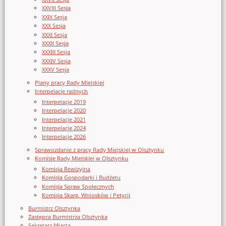
XXVIII Sesja
XXIX Sesja
XXX Sesja
XXXI Sesja
XXXII Sesja
XXXIII Sesja
XXXIV Sesja
XXXV Sesja
Plany pracy Rady Miejskiej
Interpelacje radnych
Interpelacje 2019
Interpelacje 2020
Interpelacje 2021
Interpelacje 2024
Interpelacje 2026
Sprawozdanie z pracy Rady Miejskiej w Olsztynku
Komisje Rady Miejskiej w Olsztynku
Komisja Rewizyjna
Komisja Gospodarki i Budżetu
Komisja Spraw Społecznych
Komisja Skarg, Wniosków i Petycji
Burmistrz Olsztynka
Zastępca Burmistrza Olsztynka
Sekretarz Miasta