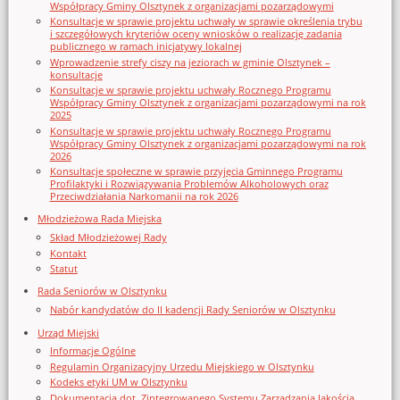
Współpracy Gminy Olsztynek z organizacjami pozarządowymi
Konsultacje w sprawie projektu uchwały w sprawie określenia trybu
i szczegółowych kryteriów oceny wniosków o realizację zadania
publicznego w ramach inicjatywy lokalnej
Wprowadzenie strefy ciszy na jeziorach w gminie Olsztynek –
konsultacje
Konsultacje w sprawie projektu uchwały Rocznego Programu
Współpracy Gminy Olsztynek z organizacjami pozarządowymi na rok
2025
Konsultacje w sprawie projektu uchwały Rocznego Programu
Współpracy Gminy Olsztynek z organizacjami pozarządowymi na rok
2026
Konsultacje społeczne w sprawie przyjęcia Gminnego Programu
Profilaktyki i Rozwiązywania Problemów Alkoholowych oraz
Przeciwdziałania Narkomanii na rok 2026
Młodzieżowa Rada Miejska
Skład Młodzieżowej Rady
Kontakt
Statut
Rada Seniorów w Olsztynku
Nabór kandydatów do II kadencji Rady Seniorów w Olsztynku
Urząd Miejski
Informacje Ogólne
Regulamin Organizacyjny Urzedu Miejskiego w Olsztynku
Kodeks etyki UM w Olsztynku
Dokumentacja dot. Zintegrowanego Systemu Zarządzania Jakością