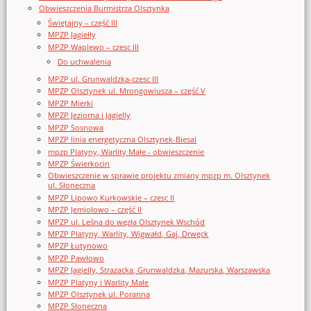
Obwieszczenia Burmistrza Olsztynka
Świętajny – część III
MPZP Jagiełły
MPZP Waplewo – czesc III
Do uchwalenia
MPZP ul. Grunwaldzka-czesc III
MPZP Olsztynek ul. Mrongowiusza – część V
MPZP Mierki
MPZP Jeziorna i Jagielly
MPZP Sosnowa
MPZP linia energetyczna Olsztynek-Biesal
mpzp Platyny, Warlity Małe - obwieszczenie
MPZP Świerkocin
Obwieszczenie w sprawie projektu zmiany mpzp m. Olsztynek
ul. Słoneczna
MPZP Lipowo Kurkowskie – czesc II
MPZP Jemiołowo – część II
MPZP ul. Leśna do węzła Olsztynek Wschód
MPZP Platyny, Warlity, Wigwałd, Gaj, Drwęck
MPZP Łutynowo
MPZP Pawłowo
MPZP Jagielly, Strazacka, Grunwaldzka, Mazurska, Warszawska
MPZP Platyny i Warlity Małe
MPZP Olsztynek ul. Poranna
MPZP Słoneczna