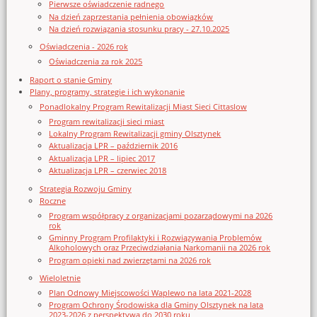
Pierwsze oświadczenie radnego
Na dzień zaprzestania pełnienia obowiązków
Na dzień rozwiązania stosunku pracy - 27.10.2025
Oświadczenia - 2026 rok
Oświadczenia za rok 2025
Raport o stanie Gminy
Plany, programy, strategie i ich wykonanie
Ponadlokalny Program Rewitalizacji Miast Sieci Cittaslow
Program rewitalizacji sieci miast
Lokalny Program Rewitalizacji gminy Olsztynek
Aktualizacja LPR – październik 2016
Aktualizacja LPR – lipiec 2017
Aktualizacja LPR – czerwiec 2018
Strategia Rozwoju Gminy
Roczne
Program współpracy z organizacjami pozarządowymi na 2026
rok
Gminny Program Profilaktyki i Rozwiązywania Problemów
Alkoholowych oraz Przeciwdziałania Narkomanii na 2026 rok
Program opieki nad zwierzętami na 2026 rok
Wieloletnie
Plan Odnowy Miejscowości Waplewo na lata 2021-2028
Program Ochrony Środowiska dla Gminy Olsztynek na lata
2023-2026 z perspektywą do 2030 roku