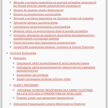
Wniosek o wydanie zezwolenia na przejazd pojazdów ciężarowych
po drodze gminnej objętej ograniczeniem tonażowym
Dotacje do budowy studni głębinowych
Dotacje na przydomowe oczyszczalnie
Wniosek o wydanie zezwolenia na usunięcie drzew lub krzewów
Zgłoszenie zamiaru usunięcia drzew
Uzgodnienie zasad korzystania z przystanków
Wydanie opinii na wykorzystanie dróg w sposób szczególny
Formularz zgłoszenia do ewidencji zbiorników bezodpływowych i
przydomowych oczyszczalni ścieków
Pismo dotyczące aktu planowania przestrzennego
modeLOWE przestrzenie edukacji i integracji w Gminie Olsztynek
Ochrona Środowiska
Rolnictwo
Szacowanie szkód spowodowanych przez zwierzęta łowne
Szacowanie szkód spowodowanych niekorzystnymi zjawiskami
atmosferycznymi
Komunikaty dla rolników
Zasady stosowania środków ochrony roślin
PLANY I PROGRAMY
„PROGRAM OCHRONY ŚRODOWISKA DLA GMINY OLSZTYNEK
NA LATA 2019-2022 Z PERSPEKTYWĄ DO ROKU 2026”
Program opieki nad zwierzętami bezdomnymi
Ogloszenie Powiatowego Lekarza Weterynarii w Olsztynie