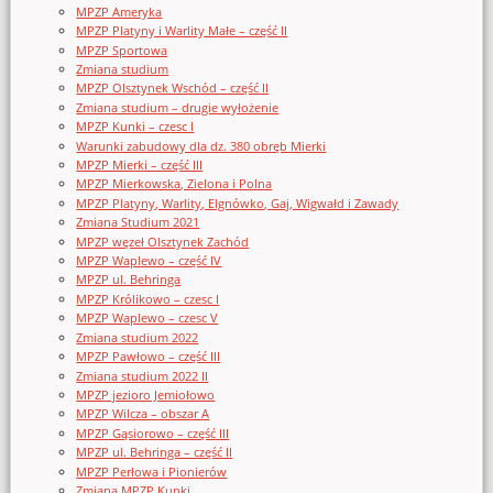
MPZP Ameryka
MPZP Platyny i Warlity Małe – część II
MPZP Sportowa
Zmiana studium
MPZP Olsztynek Wschód – część II
Zmiana studium – drugie wyłożenie
MPZP Kunki – czesc I
Warunki zabudowy dla dz. 380 obręb Mierki
MPZP Mierki – część III
MPZP Mierkowska, Zielona i Polna
MPZP Platyny, Warlity, Elgnówko, Gaj, Wigwałd i Zawady
Zmiana Studium 2021
MPZP węzeł Olsztynek Zachód
MPZP Waplewo – część IV
MPZP ul. Behringa
MPZP Królikowo – czesc I
MPZP Waplewo – czesc V
Zmiana studium 2022
MPZP Pawłowo – część III
Zmiana studium 2022 II
MPZP jezioro Jemiołowo
MPZP Wilcza – obszar A
MPZP Gąsiorowo – część III
MPZP ul. Behringa – część II
MPZP Perłowa i Pionierów
Zmiana MPZP Kunki