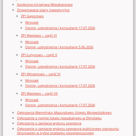
Społeczna Inicjatywa Mieszkaniowa
Zintegrowane plany inwestycyjne
ZPI Gąsiorowo
Wniosek
Opinie, uzgodnienia i konsultacje 17.07.2026
ZPI Waplewo – część VI
Wniosek
Opinie, uzgodnienia i konsultacje 5.06.2026
ZPI Łutynowo – część II
Wniosek
Opinie, uzgodnienia i konsultacje 17.07.2026
ZPI Witramowo – część VI
Wniosek
Opinie, uzgodnienia i konsultacje 17.07.2026
ZPI Waplewo – część VII
Wniosek
Opinie, uzgodnienia i konsultacje 17.07.2026
Ogłoszenia Warmińsko-Mazurskiego Urzędu Wojewódzkiego
Ogłoszenie o najmie lokalu mieszkalnego w Elgnówku
Ogłoszenie o zamiarze wyboru operatora
Ogłoszenie o zamiarze wyboru operatora publicznego transportu
zbiorowego w trybie przetargu nieograniczonego