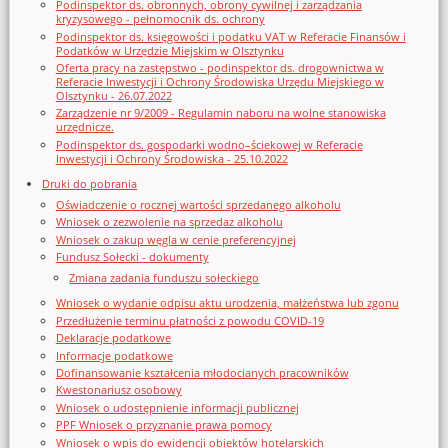
Podinspektor ds. obronnych, obrony cywilnej i zarządzania
kryzysowego - pełnomocnik ds. ochrony
Podinspektor ds. księgowości i podatku VAT w Referacie Finansów i
Podatków w Urzędzie Miejskim w Olsztynku
Oferta pracy na zastępstwo - podinspektor ds. drogownictwa w
Referacie Inwestycji i Ochrony Środowiska Urzędu Miejskiego w
Olsztynku - 26.07.2022
Zarządzenie nr 9/2009 - Regulamin naboru na wolne stanowiska
urzędnicze.
Podinspektor ds. gospodarki wodno–ściekowej w Referacie
Inwestycji i Ochrony Środowiska - 25.10.2022
Druki do pobrania
Oświadczenie o rocznej wartości sprzedanego alkoholu
Wniosek o zezwolenie na sprzedaz alkoholu
Wniosek o zakup węgla w cenie preferencyjnej
Fundusz Sołecki - dokumenty
Zmiana zadania funduszu sołeckiego
Wniosek o wydanie odpisu aktu urodzenia, małżeństwa lub zgonu
Przedłużenie terminu płatności z powodu COVID-19
Deklaracje podatkowe
Informacje podatkowe
Dofinansowanie kształcenia młodocianych pracowników
Kwestonariusz osobowy
Wniosek o udostępnienie informacji publicznej
PPF Wniosek o przyznanie prawa pomocy
Wniosek o wpis do ewidencji obiektów hotelarskich