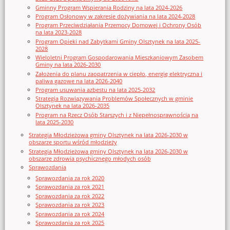
Gminny Program Wspierania Rodziny na lata 2024-2026
Program Osłonowy w zakresie dożywiania na lata 2024-2028
Program Przeciwdziałania Przemocy Domowej i Ochrony Osób
na lata 2023-2028
Program Opieki nad Zabytkami Gminy Olsztynek na lata 2025-
2028
Wieloletni Program Gospodarowania Mieszkaniowym Zasobem
Gminy na lata 2026-2030
Założenia do planu zaopatrzenia w ciepło, energię elektryczna i
paliwa gazowe na lata 2026-2040
Program usuwania azbestu na lata 2025-2032
Strategia Rozwiązywania Problemów Społecznych w gminie
Olsztynek na lata 2026-2035
Program na Rzecz Osób Starszych i z Niepełnosprawnością na
lata 2025-2030
Strategia Młodzieżowa gminy Olsztynek na lata 2026-2030 w
obszarze sportu wśród młodzieży
Strategia Młodzieżowa gminy Olsztynek na lata 2026-2030 w
obszarze zdrowia psychicznego młodych osób
Sprawozdania
Sprawozdania za rok 2020
Sprawozdania za rok 2021
Sprawozdania za rok 2022
Sprawozdania za rok 2023
Sprawozdania za rok 2024
Sprawozdania za rok 2025