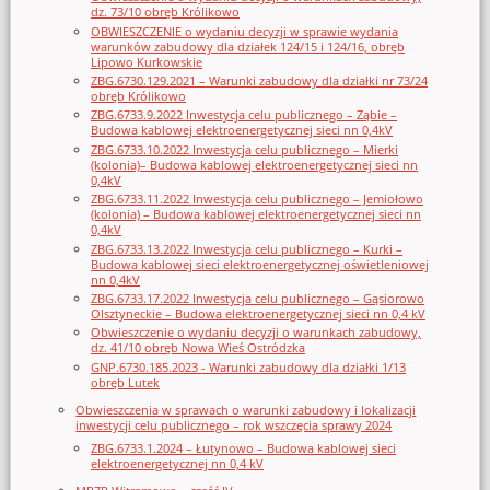
dz. 73/10 obręb Królikowo
OBWIESZCZENIE o wydaniu decyzji w sprawie wydania
warunków zabudowy dla działek 124/15 i 124/16, obręb
Lipowo Kurkowskie
ZBG.6730.129.2021 – Warunki zabudowy dla działki nr 73/24
obręb Królikowo
ZBG.6733.9.2022 Inwestycja celu publicznego – Ząbie –
Budowa kablowej elektroenergetycznej sieci nn 0,4kV
ZBG.6733.10.2022 Inwestycja celu publicznego – Mierki
(kolonia)– Budowa kablowej elektroenergetycznej sieci nn
0,4kV
ZBG.6733.11.2022 Inwestycja celu publicznego – Jemiołowo
(kolonia) – Budowa kablowej elektroenergetycznej sieci nn
0,4kV
ZBG.6733.13.2022 Inwestycja celu publicznego – Kurki –
Budowa kablowej sieci elektroenergetycznej oświetleniowej
nn 0,4kV
ZBG.6733.17.2022 Inwestycja celu publicznego – Gąsiorowo
Olsztyneckie – Budowa elektroenergetycznej sieci nn 0,4 kV
Obwieszczenie o wydaniu decyzji o warunkach zabudowy,
dz. 41/10 obręb Nowa Wieś Ostródzka
GNP.6730.185.2023 - Warunki zabudowy dla działki 1/13
obręb Lutek
Obwieszczenia w sprawach o warunki zabudowy i lokalizacji
inwestycji celu publicznego – rok wszczęcia sprawy 2024
ZBG.6733.1.2024 – Łutynowo – Budowa kablowej sieci
elektroenergetycznej nn 0,4 kV