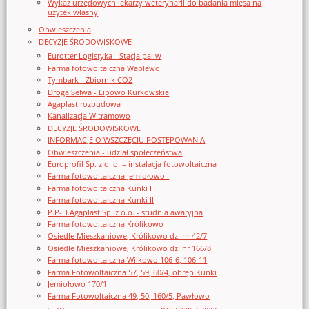
Wykaz urzędowych lekarzy weterynarii do badania mięsa na
użytek własny
Obwieszczenia
DECYZJE ŚRODOWISKOWE
Eurotter Logistyka - Stacja paliw
Farma fotowoltaiczna Waplewo
Tymbark - Zbiornik CO2
Droga Selwa - Lipowo Kurkowskie
Agaplast rozbudowa
Kanalizacja Witramowo
DECYZJE ŚRODOWISKOWE
INFORMACJE O WSZCZĘCIU POSTĘPOWANIA
Obwieszczenia - udział społeczeństwa
Europrofil Sp. z o. o. – instalacja fotowoltaiczna
Farma fotowoltaiczna Jemiołowo I
Farma fotowoltaiczna Kunki I
Farma fotowoltaiczna Kunki II
P.P-H.Agaplast Sp. z o.o. - studnia awaryjna
Farma fotowoltaiczna Królikowo
Osiedle Mieszkaniowe, Królikowo dz. nr 42/7
Osiedle Mieszkaniowe, Królikowo dz. nr 166/8
Farma fotowoltaiczna Wilkowo 106-6, 106-11
Farma Fotowoltaiczna 57, 59, 60/4, obręb Kunki
Jemiołowo 170/1
Farma Fotowoltaiczna 49, 50, 160/5, Pawłowo