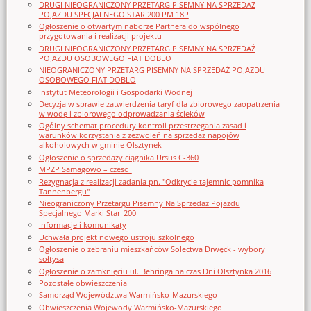
DRUGI NIEOGRANICZONY PRZETARG PISEMNY NA SPRZEDAŻ
POJAZDU SPECJALNEGO STAR 200 PM 18P
Ogłoszenie o otwartym naborze Partnera do wspólnego
przygotowania i realizacji projektu
DRUGI NIEOGRANICZONY PRZETARG PISEMNY NA SPRZEDAŻ
POJAZDU OSOBOWEGO FIAT DOBLO
NIEOGRANICZONY PRZETARG PISEMNY NA SPRZEDAŻ POJAZDU
OSOBOWEGO FIAT DOBLO
Instytut Meteorologii i Gospodarki Wodnej
Decyzja w sprawie zatwierdzenia taryf dla zbiorowego zaopatrzenia
w wodę i zbiorowego odprowadzania ścieków
Ogólny schemat procedury kontroli przestrzegania zasad i
warunków korzystania z zezwoleń na sprzedaż napojów
alkoholowych w gminie Olsztynek
Ogłoszenie o sprzedaży ciągnika Ursus C-360
MPZP Samagowo – czesc I
Rezygnacja z realizacji zadania pn. "Odkrycie tajemnic pomnika
Tannenbergu"
Nieograniczony Przetargu Pisemny Na Sprzedaż Pojazdu
Specjalnego Marki Star_200
Informacje i komunikaty
Uchwała projekt nowego ustroju szkolnego
Ogłoszenie o zebraniu mieszkańców Sołectwa Drwęck - wybory
sołtysa
Ogłoszenie o zamknięciu ul. Behringa na czas Dni Olsztynka 2016
Pozostałe obwieszczenia
Samorząd Województwa Warmińsko-Mazurskiego
Obwieszczenia Wojewody Warmińsko-Mazurskiego