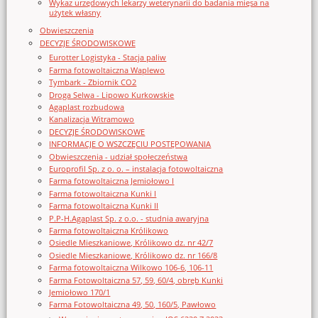
Wykaz urzędowych lekarzy weterynarii do badania mięsa na
użytek własny
Obwieszczenia
DECYZJE ŚRODOWISKOWE
Eurotter Logistyka - Stacja paliw
Farma fotowoltaiczna Waplewo
Tymbark - Zbiornik CO2
Droga Selwa - Lipowo Kurkowskie
Agaplast rozbudowa
Kanalizacja Witramowo
DECYZJE ŚRODOWISKOWE
INFORMACJE O WSZCZĘCIU POSTĘPOWANIA
Obwieszczenia - udział społeczeństwa
Europrofil Sp. z o. o. – instalacja fotowoltaiczna
Farma fotowoltaiczna Jemiołowo I
Farma fotowoltaiczna Kunki I
Farma fotowoltaiczna Kunki II
P.P-H.Agaplast Sp. z o.o. - studnia awaryjna
Farma fotowoltaiczna Królikowo
Osiedle Mieszkaniowe, Królikowo dz. nr 42/7
Osiedle Mieszkaniowe, Królikowo dz. nr 166/8
Farma fotowoltaiczna Wilkowo 106-6, 106-11
Farma Fotowoltaiczna 57, 59, 60/4, obręb Kunki
Jemiołowo 170/1
Farma Fotowoltaiczna 49, 50, 160/5, Pawłowo