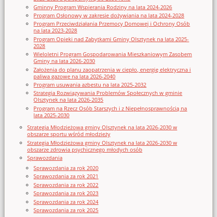
Gminny Program Wspierania Rodziny na lata 2024-2026
Program Osłonowy w zakresie dożywiania na lata 2024-2028
Program Przeciwdziałania Przemocy Domowej i Ochrony Osób
na lata 2023-2028
Program Opieki nad Zabytkami Gminy Olsztynek na lata 2025-
2028
Wieloletni Program Gospodarowania Mieszkaniowym Zasobem
Gminy na lata 2026-2030
Założenia do planu zaopatrzenia w ciepło, energię elektryczna i
paliwa gazowe na lata 2026-2040
Program usuwania azbestu na lata 2025-2032
Strategia Rozwiązywania Problemów Społecznych w gminie
Olsztynek na lata 2026-2035
Program na Rzecz Osób Starszych i z Niepełnosprawnością na
lata 2025-2030
Strategia Młodzieżowa gminy Olsztynek na lata 2026-2030 w
obszarze sportu wśród młodzieży
Strategia Młodzieżowa gminy Olsztynek na lata 2026-2030 w
obszarze zdrowia psychicznego młodych osób
Sprawozdania
Sprawozdania za rok 2020
Sprawozdania za rok 2021
Sprawozdania za rok 2022
Sprawozdania za rok 2023
Sprawozdania za rok 2024
Sprawozdania za rok 2025