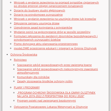
Wniosek o wydanie zezwolenia na przejazd pojazdów ciężarowych
po drodze gminnej objętej ograniczeniem tonażowym
Dotacje do budowy studni głębinowych
Dotacje na przydomowe oczyszczalnie
Wniosek o wydanie zezwolenia na usunięcie drzew lub krzewów
Zgłoszenie zamiaru usunięcia drzew
Uzgodnienie zasad korzystania z przystanków
Wydanie opinii na wykorzystanie dróg w sposób szczególny
Formularz zgłoszenia do ewidencji zbiorników bezodpływowych i
przydomowych oczyszczalni ścieków
Pismo dotyczące aktu planowania przestrzennego
modeLOWE przestrzenie edukacji i integracji w Gminie Olsztynek
Ochrona Środowiska
Rolnictwo
Szacowanie szkód spowodowanych przez zwierzęta łowne
Szacowanie szkód spowodowanych niekorzystnymi zjawiskami
atmosferycznymi
Komunikaty dla rolników
Zasady stosowania środków ochrony roślin
PLANY I PROGRAMY
„PROGRAM OCHRONY ŚRODOWISKA DLA GMINY OLSZTYNEK
NA LATA 2019-2022 Z PERSPEKTYWĄ DO ROKU 2026”
Program opieki nad zwierzętami bezdomnymi
Ogloszenie Powiatowego Lekarza Weterynarii w Olsztynie