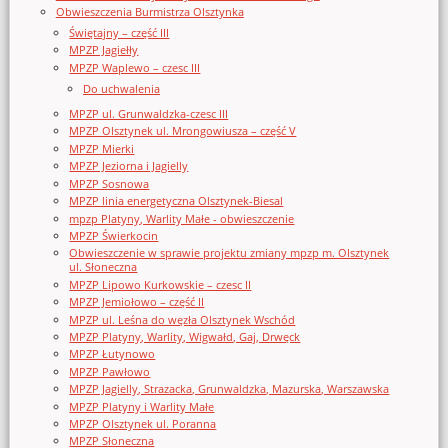
Obwieszczenia Burmistrza Olsztynka
Świętajny – część III
MPZP Jagiełły
MPZP Waplewo – czesc III
Do uchwalenia
MPZP ul. Grunwaldzka-czesc III
MPZP Olsztynek ul. Mrongowiusza – część V
MPZP Mierki
MPZP Jeziorna i Jagielly
MPZP Sosnowa
MPZP linia energetyczna Olsztynek-Biesal
mpzp Platyny, Warlity Małe - obwieszczenie
MPZP Świerkocin
Obwieszczenie w sprawie projektu zmiany mpzp m. Olsztynek
ul. Słoneczna
MPZP Lipowo Kurkowskie – czesc II
MPZP Jemiołowo – część II
MPZP ul. Leśna do węzła Olsztynek Wschód
MPZP Platyny, Warlity, Wigwałd, Gaj, Drwęck
MPZP Łutynowo
MPZP Pawłowo
MPZP Jagielly, Strazacka, Grunwaldzka, Mazurska, Warszawska
MPZP Platyny i Warlity Małe
MPZP Olsztynek ul. Poranna
MPZP Słoneczna