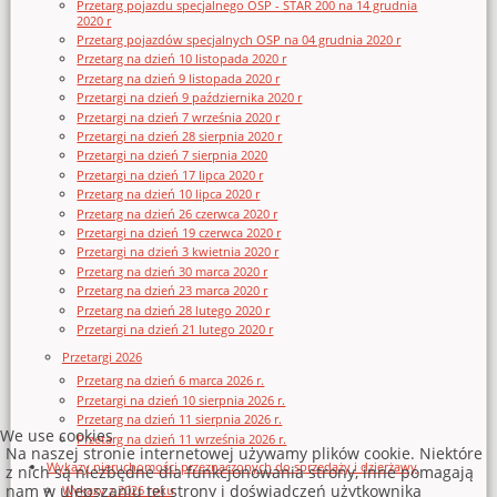
Przetarg pojazdu specjalnego OSP - STAR 200 na 14 grudnia
2020 r
Przetarg pojazdów specjalnych OSP na 04 grudnia 2020 r
Przetarg na dzień 10 listopada 2020 r
Przetarg na dzień 9 listopada 2020 r
Przetargi na dzień 9 października 2020 r
Przetargi na dzień 7 września 2020 r
Przetargi na dzień 28 sierpnia 2020 r
Przetargi na dzień 7 sierpnia 2020
Przetargi na dzień 17 lipca 2020 r
Przetarg na dzień 10 lipca 2020 r
Przetarg na dzień 26 czerwca 2020 r
Przetargi na dzień 19 czerwca 2020 r
Przetargi na dzień 3 kwietnia 2020 r
Przetarg na dzień 30 marca 2020 r
Przetarg na dzień 23 marca 2020 r
Przetarg na dzień 28 lutego 2020 r
Przetargi na dzień 21 lutego 2020 r
Przetargi 2026
Przetarg na dzień 6 marca 2026 r.
Przetargi na dzień 10 sierpnia 2026 r.
Przetarg na dzień 11 sierpnia 2026 r.
We use cookies
Przetarg na dzień 11 września 2026 r.
Na naszej stronie internetowej używamy plików cookie. Niektóre
Wykazy nieruchomości przeznaczonych do sprzedaży i dzierżawy
z nich są niezbędne dla funkcjonowania strony, inne pomagają
nam w ulepszaniu tej strony i doświadczeń użytkownika
Wykazy z 2026 roku