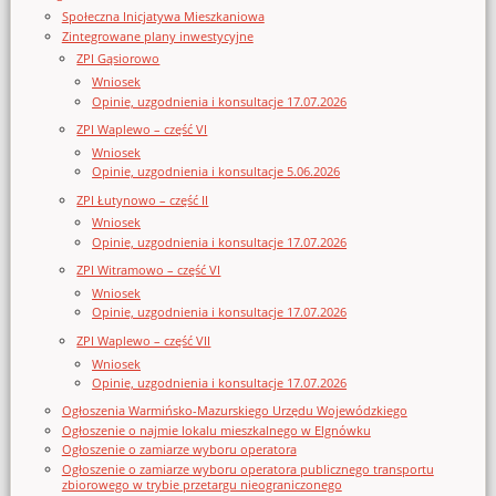
Społeczna Inicjatywa Mieszkaniowa
Zintegrowane plany inwestycyjne
ZPI Gąsiorowo
Wniosek
Opinie, uzgodnienia i konsultacje 17.07.2026
ZPI Waplewo – część VI
Wniosek
Opinie, uzgodnienia i konsultacje 5.06.2026
ZPI Łutynowo – część II
Wniosek
Opinie, uzgodnienia i konsultacje 17.07.2026
ZPI Witramowo – część VI
Wniosek
Opinie, uzgodnienia i konsultacje 17.07.2026
ZPI Waplewo – część VII
Wniosek
Opinie, uzgodnienia i konsultacje 17.07.2026
Ogłoszenia Warmińsko-Mazurskiego Urzędu Wojewódzkiego
Ogłoszenie o najmie lokalu mieszkalnego w Elgnówku
Ogłoszenie o zamiarze wyboru operatora
Ogłoszenie o zamiarze wyboru operatora publicznego transportu
zbiorowego w trybie przetargu nieograniczonego