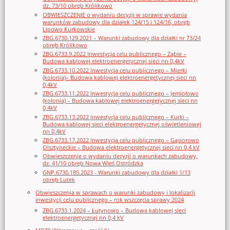
dz. 73/10 obręb Królikowo
OBWIESZCZENIE o wydaniu decyzji w sprawie wydania
warunków zabudowy dla działek 124/15 i 124/16, obręb
Lipowo Kurkowskie
ZBG.6730.129.2021 – Warunki zabudowy dla działki nr 73/24
obręb Królikowo
ZBG.6733.9.2022 Inwestycja celu publicznego – Ząbie –
Budowa kablowej elektroenergetycznej sieci nn 0,4kV
ZBG.6733.10.2022 Inwestycja celu publicznego – Mierki
(kolonia)– Budowa kablowej elektroenergetycznej sieci nn
0,4kV
ZBG.6733.11.2022 Inwestycja celu publicznego – Jemiołowo
(kolonia) – Budowa kablowej elektroenergetycznej sieci nn
0,4kV
ZBG.6733.13.2022 Inwestycja celu publicznego – Kurki –
Budowa kablowej sieci elektroenergetycznej oświetleniowej
nn 0,4kV
ZBG.6733.17.2022 Inwestycja celu publicznego – Gąsiorowo
Olsztyneckie – Budowa elektroenergetycznej sieci nn 0,4 kV
Obwieszczenie o wydaniu decyzji o warunkach zabudowy,
dz. 41/10 obręb Nowa Wieś Ostródzka
GNP.6730.185.2023 - Warunki zabudowy dla działki 1/13
obręb Lutek
Obwieszczenia w sprawach o warunki zabudowy i lokalizacji
inwestycji celu publicznego – rok wszczęcia sprawy 2024
ZBG.6733.1.2024 – Łutynowo – Budowa kablowej sieci
elektroenergetycznej nn 0,4 kV