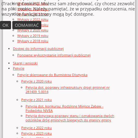
(Tracking Cookies). Możesz sam zdecydować, czy chcesz zezwolić
Wykazy z 2025 roku
na pliki cookie. Należy pamiętać, że w przypadku odrzucenia, nie
Wykazy z 2024 roku
wszystkie funkcje strony mogą być dostępne.
Wykazy z 2023 roku
Wykazy z 2022 roku
OK
ODMAWIAĆ
Wykazy z 2021 roku
Wykazy z 2020 roku
Wykazy z 2019 roku
Wykazy z 2018 roku
Dostęp do informacji publicznej
Ponowne wykorzystanie informacji publicznej
Skargi i wnioski
Petycje
Petycje skierowane do Burmistrza Olsztynka
Petycje z 2020 roku
Petycja dot. poprawy infrastruktury drogi gminnej nr
281409_5.0014
Petycje z 2021 roku
Petycja dot. konkursu: Rodzinne Miejsce Zabaw -
Podwórko NIVEA
Petycja dotycząca poprawy stanu i oznakowania dwóch
odcinków dróg gminnych biegących do granicy gminy
Petycje z 2022 roku
Petycje z 2023 roku