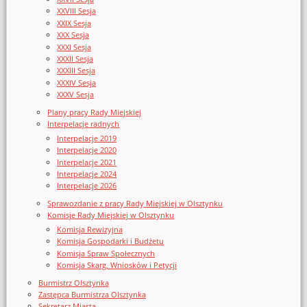
XXVIII Sesja
XXIX Sesja
XXX Sesja
XXXI Sesja
XXXII Sesja
XXXIII Sesja
XXXIV Sesja
XXXV Sesja
Plany pracy Rady Miejskiej
Interpelacje radnych
Interpelacje 2019
Interpelacje 2020
Interpelacje 2021
Interpelacje 2024
Interpelacje 2026
Sprawozdanie z pracy Rady Miejskiej w Olsztynku
Komisje Rady Miejskiej w Olsztynku
Komisja Rewizyjna
Komisja Gospodarki i Budżetu
Komisja Spraw Społecznych
Komisja Skarg, Wniosków i Petycji
Burmistrz Olsztynka
Zastępca Burmistrza Olsztynka
Sekretarz Miasta