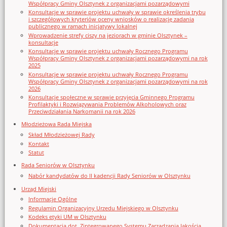
Współpracy Gminy Olsztynek z organizacjami pozarządowymi
Konsultacje w sprawie projektu uchwały w sprawie określenia trybu
i szczegółowych kryteriów oceny wniosków o realizację zadania
publicznego w ramach inicjatywy lokalnej
Wprowadzenie strefy ciszy na jeziorach w gminie Olsztynek –
konsultacje
Konsultacje w sprawie projektu uchwały Rocznego Programu
Współpracy Gminy Olsztynek z organizacjami pozarządowymi na rok
2025
Konsultacje w sprawie projektu uchwały Rocznego Programu
Współpracy Gminy Olsztynek z organizacjami pozarządowymi na rok
2026
Konsultacje społeczne w sprawie przyjęcia Gminnego Programu
Profilaktyki i Rozwiązywania Problemów Alkoholowych oraz
Przeciwdziałania Narkomanii na rok 2026
Młodzieżowa Rada Miejska
Skład Młodzieżowej Rady
Kontakt
Statut
Rada Seniorów w Olsztynku
Nabór kandydatów do II kadencji Rady Seniorów w Olsztynku
Urząd Miejski
Informacje Ogólne
Regulamin Organizacyjny Urzedu Miejskiego w Olsztynku
Kodeks etyki UM w Olsztynku
Dokumentacja dot. Zintegrowanego Systemu Zarządzania Jakością