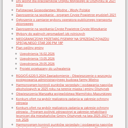
Dni wolne dla pracowników Urzędu Miejskiego w Olsztynku w 2021
roku
Państwowe Gospodarstwo Wodne - Wody Polskie
Zaproszenie na spotkanie - program Czyste Powietrze grudzień 2021
Ogłoszenie o zamiarze wyboru operatora publicznego transportu
zbiorowego
Zaproszenie na spotkania Czyste Powietrze Czyste Mieszkanie
Wybory do walnych zgromadzeń izb rolniczych
NIEOGRANICZONY PRZETARG PISEMNY NA SPRZEDAŻ POJAZDU
SPECJALNEGO STAR 200 PM 18P
Plan ogólny gminy
Uzgodnienia 16.02.2026
Uzgodnienia 13.05.2026
Uzgodnienia 29.05.2026
Projekt przekazany do uchwalenia
RGGIOŚ.6220.5.2024 Zawiadomienie - Obwieszczenie o wszczęciu
postępowania administracyjnego budowa farmy Mielno
Harmonogram kontroli punktów sprzedaży i podawania napojów
alkoholowych w 2025 roku na terenie miasta i gminy Olsztynek
Obwieszczenia Marszałka województwa Warmińsko-Mazurskiego
Konkurs ofert na wybór realizatora zadania w zakresie ochrony
zdrowia
Konkurs ofert na wybór realizatora zadania w zakresie ochrony
zdrowia - Program polityki zdrowotnej w zakresie rehabilitacji
leczniczej dla mieszkańców Gminy Olsztynek na lata 2025-2027 na
rok 2026
Harmonogram kontroli punktów sprzedaży i podawania napojów