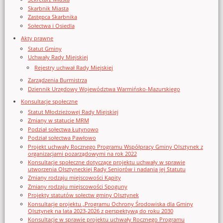
Skarbnik Miasta
Zastępca Skarbnika
Sołectwa i Osiedla
Akty prawne
Statut Gminy
Uchwały Rady Miejskiej
Rejestry uchwał Rady Miejskiej
Zarządzenia Burmistrza
Dziennik Urzędowy Województwa Warmińsko-Mazurskiego
Konsultacje społeczne
Statut Młodzieżowej Rady Miejskiej
Zmiany w statucie MRM
Podział sołectwa Łutynowo
Podział sołectwa Pawłowo
Projekt uchwały Rocznego Programu Współpracy Gminy Olsztynek z
organizacjami pozarządowymi na rok 2022
Konsultacje społeczne dotyczące projektu uchwały w sprawie
utworzenia Olsztyneckiej Rady Seniorów i nadania jej Statutu
Zmiany rodzaju miejscowości Kąpity
Zmiany rodzaju miejscowości Spoguny
Projekty statutów sołectw gminy Olsztynek
Konsultacje projektu „Programu Ochrony Środowiska dla Gminy
Olsztynek na lata 2023-2026 z perspektywą do roku 2030
Konsultacje w sprawie projektu uchwały Rocznego Programu