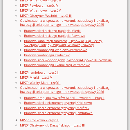
MPZP Witramowo – część IV
MPZP Pawłowo – część IV
MPZP Witramowo – część V
MPZP Olsztynek Wschód – część III
Obwieszczenia w sprawach o warunki zabudowy i lokalizacji
inwestycji celu publicznego – rok wszczęcia sprawy 2025
Budowa sieci niskiego napięcia Mierki
Budowa sieci niskiego napięcia Pawłowo
Budowa kanalizacji sanitarnej Elgnówko, Gaj, Łęciny,
Świętajny, Tolejny, Wigwałd, Wilkowo, Zawady
Budowa wodociągu Waplewo-Witramowo
Budowa wodociągu Królikowo
Budowa sieci wodociągowej Swaderki-Lipowo Kurkowskie
Budowa wodociągu i kanalizacji Witramowo
MPZP Jemiołowo - część II
MPZP Mierki - część V
MPZP Warlity Małe - część I
Obwieszczenia w sprawach o warunki zabudowy i lokalizacji
inwestycji celu publicznego – rok wszczęcia sprawy 2026
Budowa drogi dla rowerów Mierki – Swaderki - Etap 1
Budowa sieci elektroenergetycznej Królikowo
Budowa sieci elektroenergetycznej Marózek
Budowa sieci elektroenergetycznej Jemiołowo
MPZP Królikowo – część II
MPZP Olsztynek ul. Daszyńskiego – część III