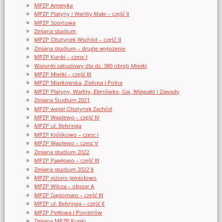
MPZP Ameryka
MPZP Platyny i Warlity Małe – część II
MPZP Sportowa
Zmiana studium
MPZP Olsztynek Wschód – część II
Zmiana studium – drugie wyłożenie
MPZP Kunki – czesc I
Warunki zabudowy dla dz. 380 obręb Mierki
MPZP Mierki – część III
MPZP Mierkowska, Zielona i Polna
MPZP Platyny, Warlity, Elgnówko, Gaj, Wigwałd i Zawady
Zmiana Studium 2021
MPZP węzeł Olsztynek Zachód
MPZP Waplewo – część IV
MPZP ul. Behringa
MPZP Królikowo – czesc I
MPZP Waplewo – czesc V
Zmiana studium 2022
MPZP Pawłowo – część III
Zmiana studium 2022 II
MPZP jezioro Jemiołowo
MPZP Wilcza – obszar A
MPZP Gąsiorowo – część III
MPZP ul. Behringa – część II
MPZP Perłowa i Pionierów
Zmiana MPZP Kunki