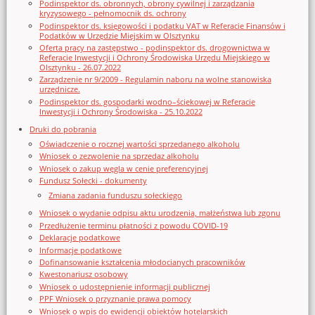
Podinspektor ds. obronnych, obrony cywilnej i zarządzania
kryzysowego - pełnomocnik ds. ochrony
Podinspektor ds. księgowości i podatku VAT w Referacie Finansów i
Podatków w Urzędzie Miejskim w Olsztynku
Oferta pracy na zastępstwo - podinspektor ds. drogownictwa w
Referacie Inwestycji i Ochrony Środowiska Urzędu Miejskiego w
Olsztynku - 26.07.2022
Zarządzenie nr 9/2009 - Regulamin naboru na wolne stanowiska
urzędnicze.
Podinspektor ds. gospodarki wodno–ściekowej w Referacie
Inwestycji i Ochrony Środowiska - 25.10.2022
Druki do pobrania
Oświadczenie o rocznej wartości sprzedanego alkoholu
Wniosek o zezwolenie na sprzedaz alkoholu
Wniosek o zakup węgla w cenie preferencyjnej
Fundusz Sołecki - dokumenty
Zmiana zadania funduszu sołeckiego
Wniosek o wydanie odpisu aktu urodzenia, małżeństwa lub zgonu
Przedłużenie terminu płatności z powodu COVID-19
Deklaracje podatkowe
Informacje podatkowe
Dofinansowanie kształcenia młodocianych pracowników
Kwestonariusz osobowy
Wniosek o udostępnienie informacji publicznej
PPF Wniosek o przyznanie prawa pomocy
Wniosek o wpis do ewidencji obiektów hotelarskich