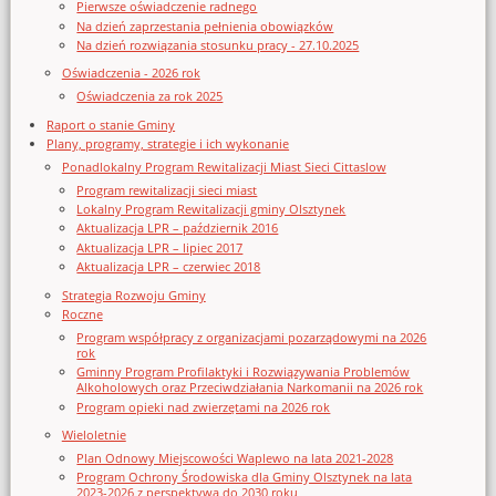
Pierwsze oświadczenie radnego
Na dzień zaprzestania pełnienia obowiązków
Na dzień rozwiązania stosunku pracy - 27.10.2025
Oświadczenia - 2026 rok
Oświadczenia za rok 2025
Raport o stanie Gminy
Plany, programy, strategie i ich wykonanie
Ponadlokalny Program Rewitalizacji Miast Sieci Cittaslow
Program rewitalizacji sieci miast
Lokalny Program Rewitalizacji gminy Olsztynek
Aktualizacja LPR – październik 2016
Aktualizacja LPR – lipiec 2017
Aktualizacja LPR – czerwiec 2018
Strategia Rozwoju Gminy
Roczne
Program współpracy z organizacjami pozarządowymi na 2026
rok
Gminny Program Profilaktyki i Rozwiązywania Problemów
Alkoholowych oraz Przeciwdziałania Narkomanii na 2026 rok
Program opieki nad zwierzętami na 2026 rok
Wieloletnie
Plan Odnowy Miejscowości Waplewo na lata 2021-2028
Program Ochrony Środowiska dla Gminy Olsztynek na lata
2023-2026 z perspektywą do 2030 roku