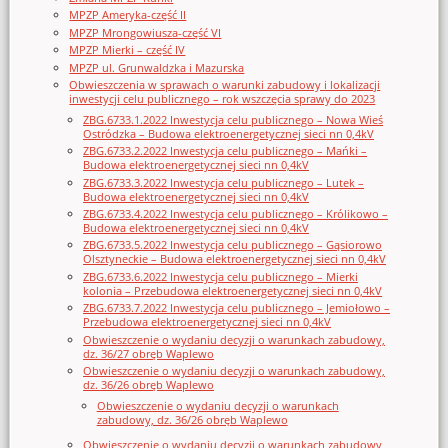
MPZP Ameryka-część II
MPZP Mrongowiusza-część VI
MPZP Mierki – część IV
MPZP ul. Grunwaldzka i Mazurska
Obwieszczenia w sprawach o warunki zabudowy i lokalizacji
inwestycji celu publicznego – rok wszczęcia sprawy do 2023
ZBG.6733.1.2022 Inwestycja celu publicznego – Nowa Wieś
Ostródzka – Budowa elektroenergetycznej sieci nn 0,4kV
ZBG.6733.2.2022 Inwestycja celu publicznego – Mańki –
Budowa elektroenergetycznej sieci nn 0,4kV
ZBG.6733.3.2022 Inwestycja celu publicznego – Lutek –
Budowa elektroenergetycznej sieci nn 0,4kV
ZBG.6733.4.2022 Inwestycja celu publicznego – Królikowo –
Budowa elektroenergetycznej sieci nn 0,4kV
ZBG.6733.5.2022 Inwestycja celu publicznego – Gąsiorowo
Olsztyneckie – Budowa elektroenergetycznej sieci nn 0,4kV
ZBG.6733.6.2022 Inwestycja celu publicznego – Mierki
kolonia – Przebudowa elektroenergetycznej sieci nn 0,4kV
ZBG.6733.7.2022 Inwestycja celu publicznego – Jemiołowo –
Przebudowa elektroenergetycznej sieci nn 0,4kV
Obwieszczenie o wydaniu decyzji o warunkach zabudowy,
dz. 36/27 obręb Waplewo
Obwieszczenie o wydaniu decyzji o warunkach zabudowy,
dz. 36/26 obręb Waplewo
Obwieszczenie o wydaniu decyzji o warunkach
zabudowy, dz. 36/26 obręb Waplewo
Obwieszczenie o wydaniu decyzji o warunkach zabudowy,