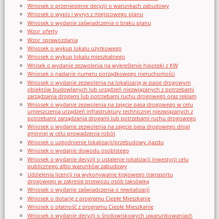
Wniosek o przeniesienie decyzji o warunkach zabudowy
Wniosek o wypis i wyrys z miejscowego planu
Wniosek o wydanie zaświadczenia o braku planu
Wzor_oferty
Wzor_sprawozdania
Wniosek o wykup lokalu użytkowego
Wniosek o wykup lokalu mieszkalnego
Wnisek o wydanie zezwolenia na wykreślenie hipoteki z KW
Wniosek o nadanie numeru porządkowego nieruchomości
Wniosek o wydanie zezwolenia na lokalizację w pasie drogowym
obiektów budowlanych lub urządzeń niezwiązanych z potrzebami
zarządzania drogami lub potrzebami ruchu drogowego oraz reklam
Wniosek o wydanie zezwolenia na zajęcie pasa drogowego w celu
umieszczenia urządzeń infrastruktury technicznej niezwiązanych z
potrzebami zarządzania drogami lub potrzebami ruchu drogowego
Wniosek o wydanie zezwolenia na zajęcie pasa drogowego drogi
gminnej w celu prowadzenia robót
Wniosek o uzgodnienie lokalizacji/przebudowy zjazdu
Wniosek o wydanie dowodu osobistego
Wniosek o wydanie decyzji o ustalenie lokalizacji inwestycji celu
publicznego albo warunków zabudowy
Udzielenia licencji na wykonywanie krajowego transportu
drogowego w zakresie przewozu osób taksówką
Wniosek o wydanie zaświadczenia o rewitalizacji
Wniosek o dotację z programu Ciepłe Mieszkanie
Wniosek o płatność z programu Ciepłe Mieszkanie
Wniosek o wydanie decyzji o środowiskowych uwarunkowaniach