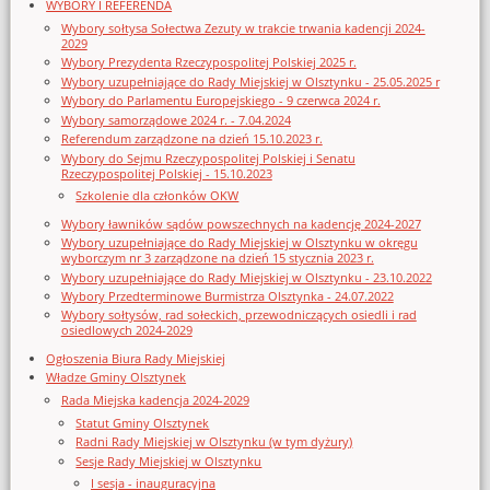
WYBORY I REFERENDA
Wybory sołtysa Sołectwa Zezuty w trakcie trwania kadencji 2024-
2029
Wybory Prezydenta Rzeczypospolitej Polskiej 2025 r.
Wybory uzupełniające do Rady Miejskiej w Olsztynku - 25.05.2025 r
Wybory do Parlamentu Europejskiego - 9 czerwca 2024 r.
Wybory samorządowe 2024 r. - 7.04.2024
Referendum zarządzone na dzień 15.10.2023 r.
Wybory do Sejmu Rzeczypospolitej Polskiej i Senatu
Rzeczypospolitej Polskiej - 15.10.2023
Szkolenie dla członków OKW
Wybory ławników sądów powszechnych na kadencję 2024-2027
Wybory uzupełniające do Rady Miejskiej w Olsztynku w okręgu
wyborczym nr 3 zarządzone na dzień 15 stycznia 2023 r.
Wybory uzupełniające do Rady Miejskiej w Olsztynku - 23.10.2022
Wybory Przedterminowe Burmistrza Olsztynka - 24.07.2022
Wybory sołtysów, rad sołeckich, przewodniczących osiedli i rad
osiedlowych 2024-2029
Ogłoszenia Biura Rady Miejskiej
Władze Gminy Olsztynek
Rada Miejska kadencja 2024-2029
Statut Gminy Olsztynek
Radni Rady Miejskiej w Olsztynku (w tym dyżury)
Sesje Rady Miejskiej w Olsztynku
I sesja - inauguracyjna