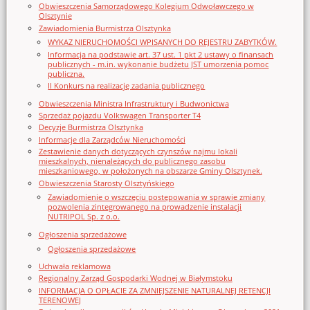
Obwieszczenia Samorządowego Kolegium Odwoławczego w
Olsztynie
Zawiadomienia Burmistrza Olsztynka
WYKAZ NIERUCHOMOŚCI WPISANYCH DO REJESTRU ZABYTKÓW.
Informacja na podstawie art. 37 ust. 1 pkt 2 ustawy o finansach
publicznych - m.in. wykonanie budżetu JST umorzenia pomoc
publiczna.
II Konkurs na realizację zadania publicznego
Obwieszczenia Ministra Infrastruktury i Budwonictwa
Sprzedaż pojazdu Volkswagen Transporter T4
Decyzje Burmistrza Olsztynka
Informacje dla Zarządców Nieruchomości
Zestawienie danych dotyczących czynszów najmu lokali
mieszkalnych, nienależących do publicznego zasobu
mieszkaniowego, w położonych na obszarze Gminy Olsztynek.
Obwieszczenia Starosty Olsztyńskiego
Zawiadomienie o wszczęciu postępowania w sprawie zmiany
pozwolenia zintegrowanego na prowadzenie instalacji
NUTRIPOL Sp. z o.o.
Ogłoszenia sprzedażowe
Ogłoszenia sprzedażowe
Uchwała reklamowa
Regionalny Zarząd Gospodarki Wodnej w Białymstoku
INFORMACJA O OPŁACIE ZA ZMNIEJSZENIE NATURALNEJ RETENCJI
TERENOWEJ