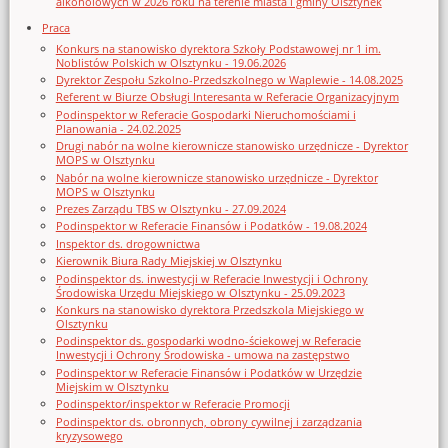
alkoholowych w 2026 roku na terenie miasta i gminy Olsztynek
Praca
Konkurs na stanowisko dyrektora Szkoły Podstawowej nr 1 im.
Noblistów Polskich w Olsztynku - 19.06.2026
Dyrektor Zespołu Szkolno-Przedszkolnego w Waplewie - 14.08.2025
Referent w Biurze Obsługi Interesanta w Referacie Organizacyjnym
Podinspektor w Referacie Gospodarki Nieruchomościami i
Planowania - 24.02.2025
Drugi nabór na wolne kierownicze stanowisko urzędnicze - Dyrektor
MOPS w Olsztynku
Nabór na wolne kierownicze stanowisko urzędnicze - Dyrektor
MOPS w Olsztynku
Prezes Zarządu TBS w Olsztynku - 27.09.2024
Podinspektor w Referacie Finansów i Podatków - 19.08.2024
Inspektor ds. drogownictwa
Kierownik Biura Rady Miejskiej w Olsztynku
Podinspektor ds. inwestycji w Referacie Inwestycji i Ochrony
Środowiska Urzędu Miejskiego w Olsztynku - 25.09.2023
Konkurs na stanowisko dyrektora Przedszkola Miejskiego w
Olsztynku
Podinspektor ds. gospodarki wodno-ściekowej w Referacie
Inwestycji i Ochrony Środowiska - umowa na zastępstwo
Podinspektor w Referacie Finansów i Podatków w Urzędzie
Miejskim w Olsztynku
Podinspektor/inspektor w Referacie Promocji
Podinspektor ds. obronnych, obrony cywilnej i zarządzania
kryzysowego