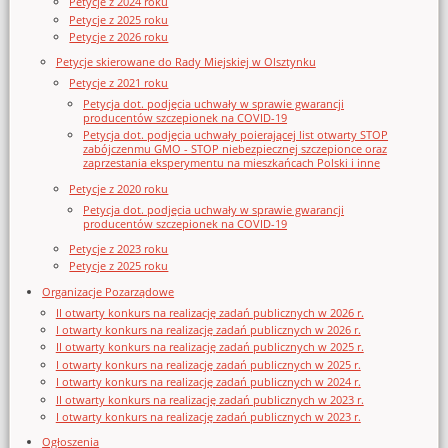
Petycje z 2024 roku
Petycje z 2025 roku
Petycje z 2026 roku
Petycje skierowane do Rady Miejskiej w Olsztynku
Petycje z 2021 roku
Petycja dot. podjęcia uchwały w sprawie gwarancji
producentów szczepionek na COVID-19
Petycja dot. podjęcia uchwały poierającej list otwarty STOP
zabójczenmu GMO - STOP niebezpiecznej szczepionce oraz
zaprzestania eksperymentu na mieszkańcach Polski i inne
Petycje z 2020 roku
Petycja dot. podjęcia uchwały w sprawie gwarancji
producentów szczepionek na COVID-19
Petycje z 2023 roku
Petycje z 2025 roku
Organizacje Pozarządowe
II otwarty konkurs na realizację zadań publicznych w 2026 r.
I otwarty konkurs na realizację zadań publicznych w 2026 r.
II otwarty konkurs na realizację zadań publicznych w 2025 r.
I otwarty konkurs na realizację zadań publicznych w 2025 r.
I otwarty konkurs na realizację zadań publicznych w 2024 r.
II otwarty konkurs na realizację zadań publicznych w 2023 r.
I otwarty konkurs na realizację zadań publicznych w 2023 r.
Ogłoszenia