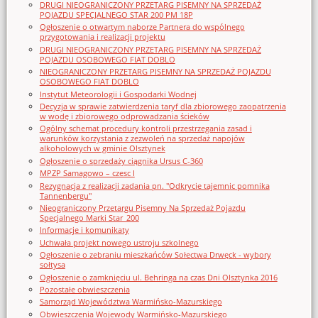
DRUGI NIEOGRANICZONY PRZETARG PISEMNY NA SPRZEDAŻ
POJAZDU SPECJALNEGO STAR 200 PM 18P
Ogłoszenie o otwartym naborze Partnera do wspólnego
przygotowania i realizacji projektu
DRUGI NIEOGRANICZONY PRZETARG PISEMNY NA SPRZEDAŻ
POJAZDU OSOBOWEGO FIAT DOBLO
NIEOGRANICZONY PRZETARG PISEMNY NA SPRZEDAŻ POJAZDU
OSOBOWEGO FIAT DOBLO
Instytut Meteorologii i Gospodarki Wodnej
Decyzja w sprawie zatwierdzenia taryf dla zbiorowego zaopatrzenia
w wodę i zbiorowego odprowadzania ścieków
Ogólny schemat procedury kontroli przestrzegania zasad i
warunków korzystania z zezwoleń na sprzedaż napojów
alkoholowych w gminie Olsztynek
Ogłoszenie o sprzedaży ciągnika Ursus C-360
MPZP Samagowo – czesc I
Rezygnacja z realizacji zadania pn. "Odkrycie tajemnic pomnika
Tannenbergu"
Nieograniczony Przetargu Pisemny Na Sprzedaż Pojazdu
Specjalnego Marki Star_200
Informacje i komunikaty
Uchwała projekt nowego ustroju szkolnego
Ogłoszenie o zebraniu mieszkańców Sołectwa Drwęck - wybory
sołtysa
Ogłoszenie o zamknięciu ul. Behringa na czas Dni Olsztynka 2016
Pozostałe obwieszczenia
Samorząd Województwa Warmińsko-Mazurskiego
Obwieszczenia Wojewody Warmińsko-Mazurskiego