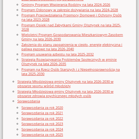
Gminny Program Wspierania Rodziny na lata 2024-2026
Program Osłonowy w zakresie dożywiania na lata 2024-2028
Program Przeciwdziałania Przemocy Domowej i Ochrony Osób
na lata 2023-2028
Program Opieki nad Zabytkami Gminy Olsztynek na lata 2025-
2028
Wieloletni Program Gospodarowania Mieszkaniowym Zasobem
Gminy na lata 2026-2030
Założenia do planu zaopatrzenia w ciepło, energię elektryczna i
paliwa gazowe na lata 2026-2040
Program usuwania azbestu na lata 2025-2032
Strategia Rozwiązywania Problemów Społecznych w gminie
Olsztynek na lata 2026-2035
Program na Rzecz Osób Starszych i z Niepełnosprawnością na
lata 2025-2030
Strategia Młodzieżowa gminy Olsztynek na lata 2026-2030 w
obszarze sportu wśród młodzieży
Strategia Młodzieżowa gminy Olsztynek na lata 2026-2030 w
obszarze zdrowia psychicznego młodych osób
Sprawozdania
Sprawozdania za rok 2020
Sprawozdania za rok 2021
Sprawozdania za rok 2022
Sprawozdania za rok 2023
Sprawozdania za rok 2024
Sprawozdania za rok 2025