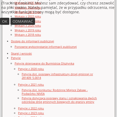
(Tracking Cookies). Możesz sam zdecydować, czy chcesz zezwolić
Wykazy z 2025 roku
na pliki cookie. Należy pamiętać, że w przypadku odrzucenia, nie
Wykazy z 2024 roku
wszystkie funkcje strony mogą być dostępne.
Wykazy z 2023 roku
Wykazy z 2022 roku
OK
ODMAWIAĆ
Wykazy z 2021 roku
Wykazy z 2020 roku
Wykazy z 2019 roku
Wykazy z 2018 roku
Dostęp do informacji publicznej
Ponowne wykorzystanie informacji publicznej
Skargi i wnioski
Petycje
Petycje skierowane do Burmistrza Olsztynka
Petycje z 2020 roku
Petycja dot. poprawy infrastruktury drogi gminnej nr
281409_5.0014
Petycje z 2021 roku
Petycja dot. konkursu: Rodzinne Miejsce Zabaw -
Podwórko NIVEA
Petycja dotycząca poprawy stanu i oznakowania dwóch
odcinków dróg gminnych biegących do granicy gminy
Petycje z 2022 roku
Petycje z 2023 roku