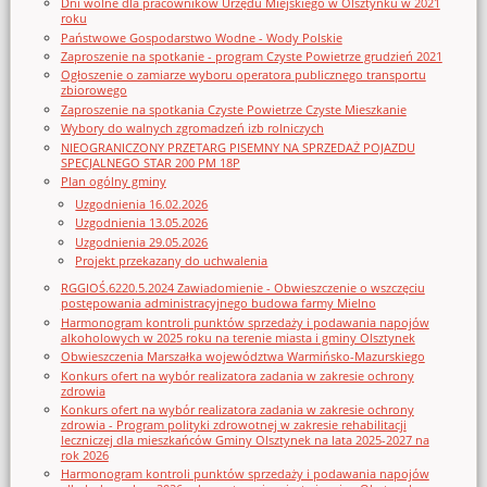
Dni wolne dla pracowników Urzędu Miejskiego w Olsztynku w 2021
roku
Państwowe Gospodarstwo Wodne - Wody Polskie
Zaproszenie na spotkanie - program Czyste Powietrze grudzień 2021
Ogłoszenie o zamiarze wyboru operatora publicznego transportu
zbiorowego
Zaproszenie na spotkania Czyste Powietrze Czyste Mieszkanie
Wybory do walnych zgromadzeń izb rolniczych
NIEOGRANICZONY PRZETARG PISEMNY NA SPRZEDAŻ POJAZDU
SPECJALNEGO STAR 200 PM 18P
Plan ogólny gminy
Uzgodnienia 16.02.2026
Uzgodnienia 13.05.2026
Uzgodnienia 29.05.2026
Projekt przekazany do uchwalenia
RGGIOŚ.6220.5.2024 Zawiadomienie - Obwieszczenie o wszczęciu
postępowania administracyjnego budowa farmy Mielno
Harmonogram kontroli punktów sprzedaży i podawania napojów
alkoholowych w 2025 roku na terenie miasta i gminy Olsztynek
Obwieszczenia Marszałka województwa Warmińsko-Mazurskiego
Konkurs ofert na wybór realizatora zadania w zakresie ochrony
zdrowia
Konkurs ofert na wybór realizatora zadania w zakresie ochrony
zdrowia - Program polityki zdrowotnej w zakresie rehabilitacji
leczniczej dla mieszkańców Gminy Olsztynek na lata 2025-2027 na
rok 2026
Harmonogram kontroli punktów sprzedaży i podawania napojów