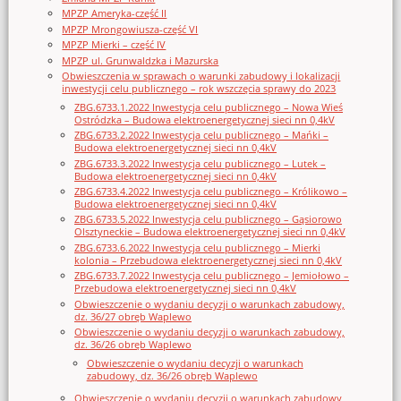
MPZP Ameryka-część II
MPZP Mrongowiusza-część VI
MPZP Mierki – część IV
MPZP ul. Grunwaldzka i Mazurska
Obwieszczenia w sprawach o warunki zabudowy i lokalizacji
inwestycji celu publicznego – rok wszczęcia sprawy do 2023
ZBG.6733.1.2022 Inwestycja celu publicznego – Nowa Wieś
Ostródzka – Budowa elektroenergetycznej sieci nn 0,4kV
ZBG.6733.2.2022 Inwestycja celu publicznego – Mańki –
Budowa elektroenergetycznej sieci nn 0,4kV
ZBG.6733.3.2022 Inwestycja celu publicznego – Lutek –
Budowa elektroenergetycznej sieci nn 0,4kV
ZBG.6733.4.2022 Inwestycja celu publicznego – Królikowo –
Budowa elektroenergetycznej sieci nn 0,4kV
ZBG.6733.5.2022 Inwestycja celu publicznego – Gąsiorowo
Olsztyneckie – Budowa elektroenergetycznej sieci nn 0,4kV
ZBG.6733.6.2022 Inwestycja celu publicznego – Mierki
kolonia – Przebudowa elektroenergetycznej sieci nn 0,4kV
ZBG.6733.7.2022 Inwestycja celu publicznego – Jemiołowo –
Przebudowa elektroenergetycznej sieci nn 0,4kV
Obwieszczenie o wydaniu decyzji o warunkach zabudowy,
dz. 36/27 obręb Waplewo
Obwieszczenie o wydaniu decyzji o warunkach zabudowy,
dz. 36/26 obręb Waplewo
Obwieszczenie o wydaniu decyzji o warunkach
zabudowy, dz. 36/26 obręb Waplewo
Obwieszczenie o wydaniu decyzji o warunkach zabudowy,