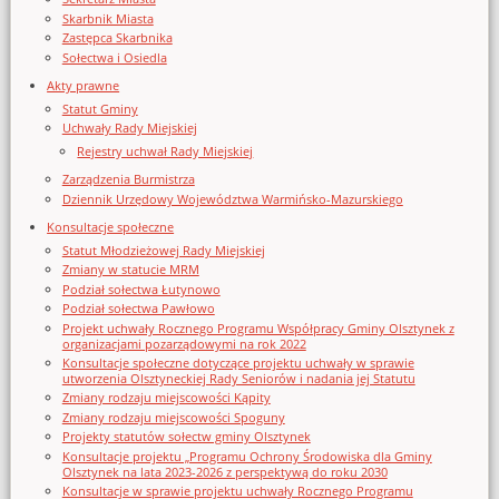
Skarbnik Miasta
Zastępca Skarbnika
Sołectwa i Osiedla
Akty prawne
Statut Gminy
Uchwały Rady Miejskiej
Rejestry uchwał Rady Miejskiej
Zarządzenia Burmistrza
Dziennik Urzędowy Województwa Warmińsko-Mazurskiego
Konsultacje społeczne
Statut Młodzieżowej Rady Miejskiej
Zmiany w statucie MRM
Podział sołectwa Łutynowo
Podział sołectwa Pawłowo
Projekt uchwały Rocznego Programu Współpracy Gminy Olsztynek z
organizacjami pozarządowymi na rok 2022
Konsultacje społeczne dotyczące projektu uchwały w sprawie
utworzenia Olsztyneckiej Rady Seniorów i nadania jej Statutu
Zmiany rodzaju miejscowości Kąpity
Zmiany rodzaju miejscowości Spoguny
Projekty statutów sołectw gminy Olsztynek
Konsultacje projektu „Programu Ochrony Środowiska dla Gminy
Olsztynek na lata 2023-2026 z perspektywą do roku 2030
Konsultacje w sprawie projektu uchwały Rocznego Programu