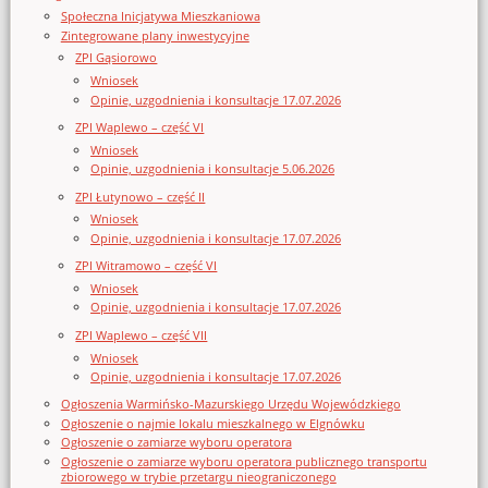
Społeczna Inicjatywa Mieszkaniowa
Zintegrowane plany inwestycyjne
ZPI Gąsiorowo
Wniosek
Opinie, uzgodnienia i konsultacje 17.07.2026
ZPI Waplewo – część VI
Wniosek
Opinie, uzgodnienia i konsultacje 5.06.2026
ZPI Łutynowo – część II
Wniosek
Opinie, uzgodnienia i konsultacje 17.07.2026
ZPI Witramowo – część VI
Wniosek
Opinie, uzgodnienia i konsultacje 17.07.2026
ZPI Waplewo – część VII
Wniosek
Opinie, uzgodnienia i konsultacje 17.07.2026
Ogłoszenia Warmińsko-Mazurskiego Urzędu Wojewódzkiego
Ogłoszenie o najmie lokalu mieszkalnego w Elgnówku
Ogłoszenie o zamiarze wyboru operatora
Ogłoszenie o zamiarze wyboru operatora publicznego transportu
zbiorowego w trybie przetargu nieograniczonego