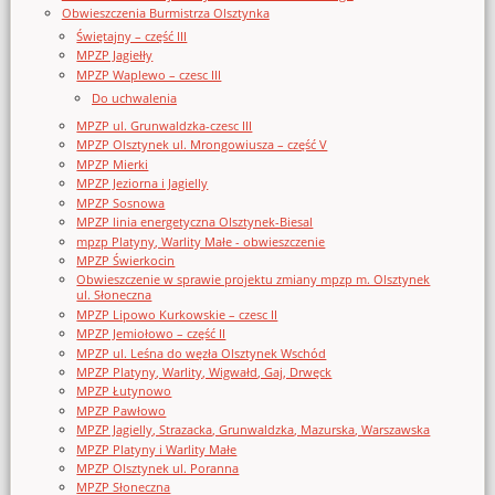
Obwieszczenia Burmistrza Olsztynka
Świętajny – część III
MPZP Jagiełły
MPZP Waplewo – czesc III
Do uchwalenia
MPZP ul. Grunwaldzka-czesc III
MPZP Olsztynek ul. Mrongowiusza – część V
MPZP Mierki
MPZP Jeziorna i Jagielly
MPZP Sosnowa
MPZP linia energetyczna Olsztynek-Biesal
mpzp Platyny, Warlity Małe - obwieszczenie
MPZP Świerkocin
Obwieszczenie w sprawie projektu zmiany mpzp m. Olsztynek
ul. Słoneczna
MPZP Lipowo Kurkowskie – czesc II
MPZP Jemiołowo – część II
MPZP ul. Leśna do węzła Olsztynek Wschód
MPZP Platyny, Warlity, Wigwałd, Gaj, Drwęck
MPZP Łutynowo
MPZP Pawłowo
MPZP Jagielly, Strazacka, Grunwaldzka, Mazurska, Warszawska
MPZP Platyny i Warlity Małe
MPZP Olsztynek ul. Poranna
MPZP Słoneczna