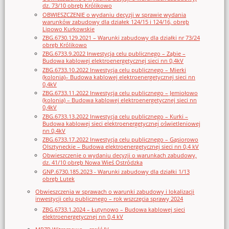
dz. 73/10 obręb Królikowo
OBWIESZCZENIE o wydaniu decyzji w sprawie wydania
warunków zabudowy dla działek 124/15 i 124/16, obręb
Lipowo Kurkowskie
ZBG.6730.129.2021 – Warunki zabudowy dla działki nr 73/24
obręb Królikowo
ZBG.6733.9.2022 Inwestycja celu publicznego – Ząbie –
Budowa kablowej elektroenergetycznej sieci nn 0,4kV
ZBG.6733.10.2022 Inwestycja celu publicznego – Mierki
(kolonia)– Budowa kablowej elektroenergetycznej sieci nn
0,4kV
ZBG.6733.11.2022 Inwestycja celu publicznego – Jemiołowo
(kolonia) – Budowa kablowej elektroenergetycznej sieci nn
0,4kV
ZBG.6733.13.2022 Inwestycja celu publicznego – Kurki –
Budowa kablowej sieci elektroenergetycznej oświetleniowej
nn 0,4kV
ZBG.6733.17.2022 Inwestycja celu publicznego – Gąsiorowo
Olsztyneckie – Budowa elektroenergetycznej sieci nn 0,4 kV
Obwieszczenie o wydaniu decyzji o warunkach zabudowy,
dz. 41/10 obręb Nowa Wieś Ostródzka
GNP.6730.185.2023 - Warunki zabudowy dla działki 1/13
obręb Lutek
Obwieszczenia w sprawach o warunki zabudowy i lokalizacji
inwestycji celu publicznego – rok wszczęcia sprawy 2024
ZBG.6733.1.2024 – Łutynowo – Budowa kablowej sieci
elektroenergetycznej nn 0,4 kV