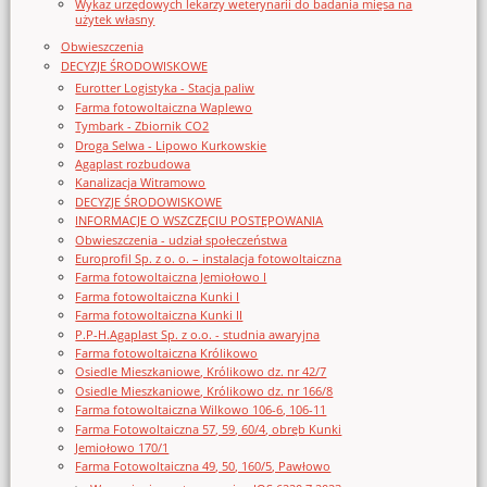
Wykaz urzędowych lekarzy weterynarii do badania mięsa na
użytek własny
Obwieszczenia
DECYZJE ŚRODOWISKOWE
Eurotter Logistyka - Stacja paliw
Farma fotowoltaiczna Waplewo
Tymbark - Zbiornik CO2
Droga Selwa - Lipowo Kurkowskie
Agaplast rozbudowa
Kanalizacja Witramowo
DECYZJE ŚRODOWISKOWE
INFORMACJE O WSZCZĘCIU POSTĘPOWANIA
Obwieszczenia - udział społeczeństwa
Europrofil Sp. z o. o. – instalacja fotowoltaiczna
Farma fotowoltaiczna Jemiołowo I
Farma fotowoltaiczna Kunki I
Farma fotowoltaiczna Kunki II
P.P-H.Agaplast Sp. z o.o. - studnia awaryjna
Farma fotowoltaiczna Królikowo
Osiedle Mieszkaniowe, Królikowo dz. nr 42/7
Osiedle Mieszkaniowe, Królikowo dz. nr 166/8
Farma fotowoltaiczna Wilkowo 106-6, 106-11
Farma Fotowoltaiczna 57, 59, 60/4, obręb Kunki
Jemiołowo 170/1
Farma Fotowoltaiczna 49, 50, 160/5, Pawłowo