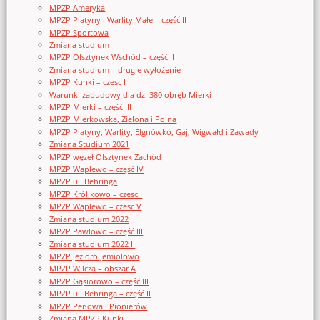
MPZP Ameryka
MPZP Platyny i Warlity Małe – część II
MPZP Sportowa
Zmiana studium
MPZP Olsztynek Wschód – część II
Zmiana studium – drugie wyłożenie
MPZP Kunki – czesc I
Warunki zabudowy dla dz. 380 obręb Mierki
MPZP Mierki – część III
MPZP Mierkowska, Zielona i Polna
MPZP Platyny, Warlity, Elgnówko, Gaj, Wigwałd i Zawady
Zmiana Studium 2021
MPZP węzeł Olsztynek Zachód
MPZP Waplewo – część IV
MPZP ul. Behringa
MPZP Królikowo – czesc I
MPZP Waplewo – czesc V
Zmiana studium 2022
MPZP Pawłowo – część III
Zmiana studium 2022 II
MPZP jezioro Jemiołowo
MPZP Wilcza – obszar A
MPZP Gąsiorowo – część III
MPZP ul. Behringa – część II
MPZP Perłowa i Pionierów
Zmiana MPZP Kunki