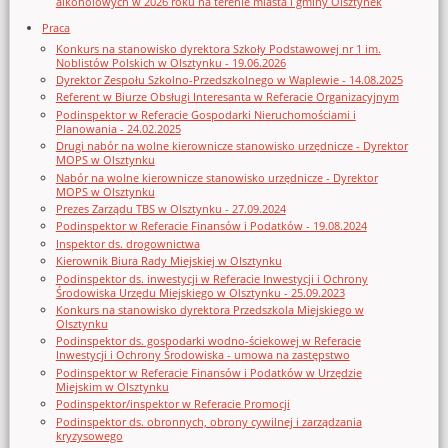
alkoholowych w 2026 roku na terenie miasta i gminy Olsztynek
Praca
Konkurs na stanowisko dyrektora Szkoły Podstawowej nr 1 im.
Noblistów Polskich w Olsztynku - 19.06.2026
Dyrektor Zespołu Szkolno-Przedszkolnego w Waplewie - 14.08.2025
Referent w Biurze Obsługi Interesanta w Referacie Organizacyjnym
Podinspektor w Referacie Gospodarki Nieruchomościami i
Planowania - 24.02.2025
Drugi nabór na wolne kierownicze stanowisko urzędnicze - Dyrektor
MOPS w Olsztynku
Nabór na wolne kierownicze stanowisko urzędnicze - Dyrektor
MOPS w Olsztynku
Prezes Zarządu TBS w Olsztynku - 27.09.2024
Podinspektor w Referacie Finansów i Podatków - 19.08.2024
Inspektor ds. drogownictwa
Kierownik Biura Rady Miejskiej w Olsztynku
Podinspektor ds. inwestycji w Referacie Inwestycji i Ochrony
Środowiska Urzędu Miejskiego w Olsztynku - 25.09.2023
Konkurs na stanowisko dyrektora Przedszkola Miejskiego w
Olsztynku
Podinspektor ds. gospodarki wodno-ściekowej w Referacie
Inwestycji i Ochrony Środowiska - umowa na zastępstwo
Podinspektor w Referacie Finansów i Podatków w Urzędzie
Miejskim w Olsztynku
Podinspektor/inspektor w Referacie Promocji
Podinspektor ds. obronnych, obrony cywilnej i zarządzania
kryzysowego