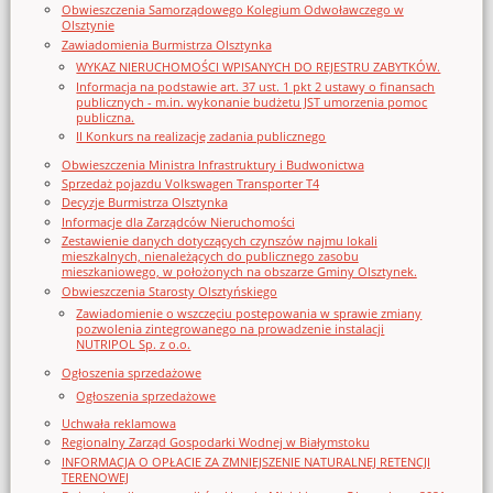
Obwieszczenia Samorządowego Kolegium Odwoławczego w
Olsztynie
Zawiadomienia Burmistrza Olsztynka
WYKAZ NIERUCHOMOŚCI WPISANYCH DO REJESTRU ZABYTKÓW.
Informacja na podstawie art. 37 ust. 1 pkt 2 ustawy o finansach
publicznych - m.in. wykonanie budżetu JST umorzenia pomoc
publiczna.
II Konkurs na realizację zadania publicznego
Obwieszczenia Ministra Infrastruktury i Budwonictwa
Sprzedaż pojazdu Volkswagen Transporter T4
Decyzje Burmistrza Olsztynka
Informacje dla Zarządców Nieruchomości
Zestawienie danych dotyczących czynszów najmu lokali
mieszkalnych, nienależących do publicznego zasobu
mieszkaniowego, w położonych na obszarze Gminy Olsztynek.
Obwieszczenia Starosty Olsztyńskiego
Zawiadomienie o wszczęciu postępowania w sprawie zmiany
pozwolenia zintegrowanego na prowadzenie instalacji
NUTRIPOL Sp. z o.o.
Ogłoszenia sprzedażowe
Ogłoszenia sprzedażowe
Uchwała reklamowa
Regionalny Zarząd Gospodarki Wodnej w Białymstoku
INFORMACJA O OPŁACIE ZA ZMNIEJSZENIE NATURALNEJ RETENCJI
TERENOWEJ