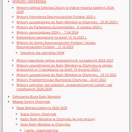
WYBORY I REFERENDA
Wybory sołtysa Sołectwa Zezuty w trakcie trwania kadencji 2024-
2029
Wybory Prezydenta Rzeczypospolitej Polskiej 2025 r.
Wybory uzupełniające do Rady Miejskiej w Olsztynku - 25.05.2025 r
Wybory do Parlamentu Europejskiego - 9 czerwca 2024 r.
Wybory samorządowe 2024 r. - 7.04.2024
Referendum zarządzone na dzień 15.10.2023 r.
Wybory do Sejmu Rzeczypospolitej Polskiej i Senatu
Rzeczypospolitej Polskiej - 15.10.2023
Szkolenie dla członków OKW
Wybory ławników sądów powszechnych na kadencję 2024-2027
Wybory uzupełniające do Rady Miejskiej w Olsztynku w okręgu
wyborczym nr 3 zarządzone na dzień 15 stycznia 2023 r.
Wybory uzupełniające do Rady Miejskiej w Olsztynku - 23.10.2022
Wybory Przedterminowe Burmistrza Olsztynka - 24.07.2022
Wybory sołtysów, rad sołeckich, przewodniczących osiedli i rad
osiedlowych 2024-2029
Ogłoszenia Biura Rady Miejskiej
Władze Gminy Olsztynek
Rada Miejska kadencja 2024-2029
Statut Gminy Olsztynek
Radni Rady Miejskiej w Olsztynku (w tym dyżury)
Sesje Rady Miejskiej w Olsztynku
I sesja - inauguracyjna