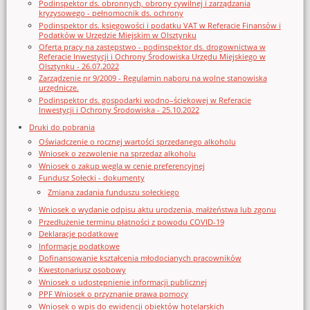
Podinspektor ds. obronnych, obrony cywilnej i zarządzania
kryzysowego - pełnomocnik ds. ochrony
Podinspektor ds. księgowości i podatku VAT w Referacie Finansów i
Podatków w Urzędzie Miejskim w Olsztynku
Oferta pracy na zastępstwo - podinspektor ds. drogownictwa w
Referacie Inwestycji i Ochrony Środowiska Urzędu Miejskiego w
Olsztynku - 26.07.2022
Zarządzenie nr 9/2009 - Regulamin naboru na wolne stanowiska
urzędnicze.
Podinspektor ds. gospodarki wodno–ściekowej w Referacie
Inwestycji i Ochrony Środowiska - 25.10.2022
Druki do pobrania
Oświadczenie o rocznej wartości sprzedanego alkoholu
Wniosek o zezwolenie na sprzedaz alkoholu
Wniosek o zakup węgla w cenie preferencyjnej
Fundusz Sołecki - dokumenty
Zmiana zadania funduszu sołeckiego
Wniosek o wydanie odpisu aktu urodzenia, małżeństwa lub zgonu
Przedłużenie terminu płatności z powodu COVID-19
Deklaracje podatkowe
Informacje podatkowe
Dofinansowanie kształcenia młodocianych pracowników
Kwestonariusz osobowy
Wniosek o udostępnienie informacji publicznej
PPF Wniosek o przyznanie prawa pomocy
Wniosek o wpis do ewidencji obiektów hotelarskich