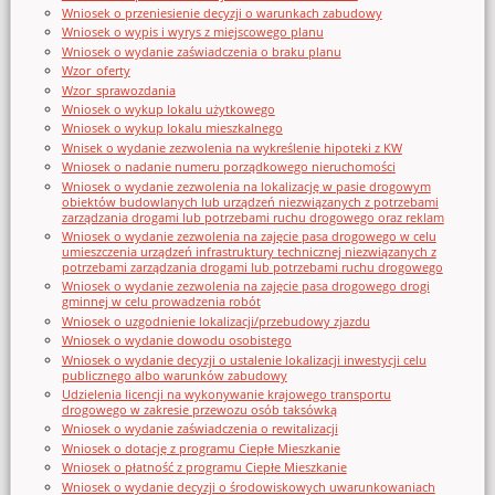
Wniosek o przeniesienie decyzji o warunkach zabudowy
Wniosek o wypis i wyrys z miejscowego planu
Wniosek o wydanie zaświadczenia o braku planu
Wzor_oferty
Wzor_sprawozdania
Wniosek o wykup lokalu użytkowego
Wniosek o wykup lokalu mieszkalnego
Wnisek o wydanie zezwolenia na wykreślenie hipoteki z KW
Wniosek o nadanie numeru porządkowego nieruchomości
Wniosek o wydanie zezwolenia na lokalizację w pasie drogowym
obiektów budowlanych lub urządzeń niezwiązanych z potrzebami
zarządzania drogami lub potrzebami ruchu drogowego oraz reklam
Wniosek o wydanie zezwolenia na zajęcie pasa drogowego w celu
umieszczenia urządzeń infrastruktury technicznej niezwiązanych z
potrzebami zarządzania drogami lub potrzebami ruchu drogowego
Wniosek o wydanie zezwolenia na zajęcie pasa drogowego drogi
gminnej w celu prowadzenia robót
Wniosek o uzgodnienie lokalizacji/przebudowy zjazdu
Wniosek o wydanie dowodu osobistego
Wniosek o wydanie decyzji o ustalenie lokalizacji inwestycji celu
publicznego albo warunków zabudowy
Udzielenia licencji na wykonywanie krajowego transportu
drogowego w zakresie przewozu osób taksówką
Wniosek o wydanie zaświadczenia o rewitalizacji
Wniosek o dotację z programu Ciepłe Mieszkanie
Wniosek o płatność z programu Ciepłe Mieszkanie
Wniosek o wydanie decyzji o środowiskowych uwarunkowaniach