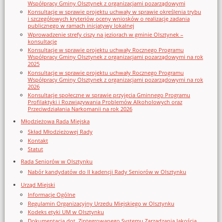
Współpracy Gminy Olsztynek z organizacjami pozarządowymi
Konsultacje w sprawie projektu uchwały w sprawie określenia trybu
i szczegółowych kryteriów oceny wniosków o realizację zadania
publicznego w ramach inicjatywy lokalnej
Wprowadzenie strefy ciszy na jeziorach w gminie Olsztynek –
konsultacje
Konsultacje w sprawie projektu uchwały Rocznego Programu
Współpracy Gminy Olsztynek z organizacjami pozarządowymi na rok
2025
Konsultacje w sprawie projektu uchwały Rocznego Programu
Współpracy Gminy Olsztynek z organizacjami pozarządowymi na rok
2026
Konsultacje społeczne w sprawie przyjęcia Gminnego Programu
Profilaktyki i Rozwiązywania Problemów Alkoholowych oraz
Przeciwdziałania Narkomanii na rok 2026
Młodzieżowa Rada Miejska
Skład Młodzieżowej Rady
Kontakt
Statut
Rada Seniorów w Olsztynku
Nabór kandydatów do II kadencji Rady Seniorów w Olsztynku
Urząd Miejski
Informacje Ogólne
Regulamin Organizacyjny Urzedu Miejskiego w Olsztynku
Kodeks etyki UM w Olsztynku
Dokumentacja dot. Zintegrowanego Systemu Zarządzania Jakością