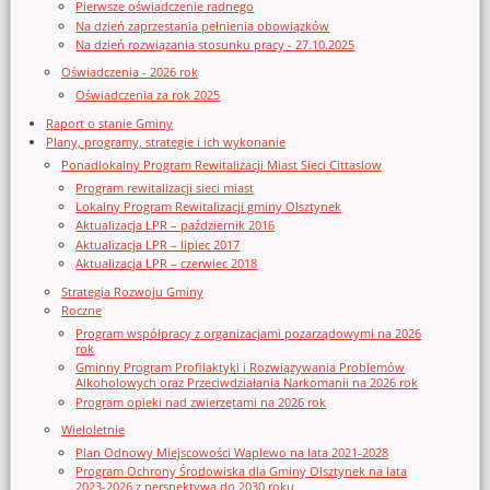
Pierwsze oświadczenie radnego
Na dzień zaprzestania pełnienia obowiązków
Na dzień rozwiązania stosunku pracy - 27.10.2025
Oświadczenia - 2026 rok
Oświadczenia za rok 2025
Raport o stanie Gminy
Plany, programy, strategie i ich wykonanie
Ponadlokalny Program Rewitalizacji Miast Sieci Cittaslow
Program rewitalizacji sieci miast
Lokalny Program Rewitalizacji gminy Olsztynek
Aktualizacja LPR – październik 2016
Aktualizacja LPR – lipiec 2017
Aktualizacja LPR – czerwiec 2018
Strategia Rozwoju Gminy
Roczne
Program współpracy z organizacjami pozarządowymi na 2026
rok
Gminny Program Profilaktyki i Rozwiązywania Problemów
Alkoholowych oraz Przeciwdziałania Narkomanii na 2026 rok
Program opieki nad zwierzętami na 2026 rok
Wieloletnie
Plan Odnowy Miejscowości Waplewo na lata 2021-2028
Program Ochrony Środowiska dla Gminy Olsztynek na lata
2023-2026 z perspektywą do 2030 roku