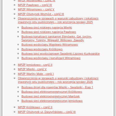
MPZP Witramowo – część IV
MPZP Pawłowo – część IV
MPZP Witramowo – część V
MPZP Olsztynek Wschód – część III
Obwieszczenia w sprawach o warunki zabudowy i lokalizacji
inwestycji celu publicznego – rok wszczęcia sprawy 2025
Budowa sieci niskiego napięcia Mierki
Budowa sieci niskiego napięcia Pawłowo
Budowa kanalizacji sanitarnej Elgnówko, Gaj, Łęciny,
Świętajny, Tolejny, Wigwałd, Wilkowo, Zawady
Budowa wodociągu Waplewo-Witramowo
Budowa wodociągu Królikowo
Budowa sieci wodociągowej Swaderki-Lipowo Kurkowskie
Budowa wodociągu i kanalizacji Witramowo
MPZP Jemiołowo - część II
MPZP Mierki - część V
MPZP Warlity Małe - część I
Obwieszczenia w sprawach o warunki zabudowy i lokalizacji
inwestycji celu publicznego – rok wszczęcia sprawy 2026
Budowa drogi dla rowerów Mierki – Swaderki - Etap 1
Budowa sieci elektroenergetycznej Królikowo
Budowa sieci elektroenergetycznej Marózek
Budowa sieci elektroenergetycznej Jemiołowo
MPZP Królikowo – część II
MPZP Olsztynek ul. Daszyńskiego – część III