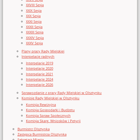
XXVIII Sesja
XXIX Sesja
XXX Sesja
XXXI Sesja
XXXII Sesja
XXXIII Sesja
XXXIV Sesja
XXXV Sesja
Plany pracy Rady Miejskiej
Interpelacje radnych
Interpelacje 2019
Interpelacje 2020
Interpelacje 2021
Interpelacje 2024
Interpelacje 2026
Sprawozdanie z pracy Rady Miejskiej w Olsztynku
Komisje Rady Miejskiej w Olsztynku
Komisja Rewizyjna
Komisja Gospodarki i Budżetu
Komisja Spraw Społecznych
Komisja Skarg, Wniosków i Petycji
Burmistrz Olsztynka
Zastępca Burmistrza Olsztynka
Sekretarz Miasta