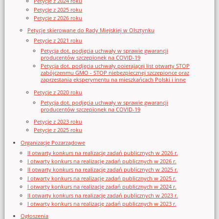
Petycje z 2024 roku
Petycje z 2025 roku
Petycje z 2026 roku
Petycje skierowane do Rady Miejskiej w Olsztynku
Petycje z 2021 roku
Petycja dot. podjęcia uchwały w sprawie gwarancji
producentów szczepionek na COVID-19
Petycja dot. podjęcia uchwały poierającej list otwarty STOP
zabójczenmu GMO - STOP niebezpiecznej szczepionce oraz
zaprzestania eksperymentu na mieszkańcach Polski i inne
Petycje z 2020 roku
Petycja dot. podjęcia uchwały w sprawie gwarancji
producentów szczepionek na COVID-19
Petycje z 2023 roku
Petycje z 2025 roku
Organizacje Pozarządowe
II otwarty konkurs na realizację zadań publicznych w 2026 r.
I otwarty konkurs na realizację zadań publicznych w 2026 r.
II otwarty konkurs na realizację zadań publicznych w 2025 r.
I otwarty konkurs na realizację zadań publicznych w 2025 r.
I otwarty konkurs na realizację zadań publicznych w 2024 r.
II otwarty konkurs na realizację zadań publicznych w 2023 r.
I otwarty konkurs na realizację zadań publicznych w 2023 r.
Ogłoszenia