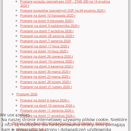
Przetarg pojazdu specjalnego OSP - STAR 200 na 14 grudnia
2020 r
Przetarg pojazdów specjalnych OSP na 04 grudnia 2020 r
Przetarg na dzień 10 listopada 2020 r
Przetarg na dzień 9 listopada 2020 r
Przetargi na dzień 9 października 2020 r
Przetargi na dzień 7 września 2020 r
Przetargi na dzień 28 sierpnia 2020 r
Przetargi na dzień 7 sierpnia 2020
Przetargi na dzień 17 lipca 2020 r
Przetarg na dzień 10 lipca 2020 r
Przetarg na dzień 26 czerwca 2020 r
Przetargi na dzień 19 czerwca 2020 r
Przetargi na dzień 3 kwietnia 2020 r
Przetarg na dzień 30 marca 2020 r
Przetarg na dzień 23 marca 2020 r
Przetarg na dzień 28 lutego 2020 r
Przetargi na dzień 21 lutego 2020 r
Przetargi 2026
Przetarg na dzień 6 marca 2026 r.
Przetargi na dzień 10 sierpnia 2026 r.
Przetarg na dzień 11 sierpnia 2026 r.
We use cookies
Przetarg na dzień 11 września 2026 r.
Na naszej stronie internetowej używamy plików cookie. Niektóre
Wykazy nieruchomości przeznaczonych do sprzedaży i dzierżawy
z nich są niezbędne dla funkcjonowania strony, inne pomagają
nam w ulepszaniu tej strony i doświadczeń użytkownika
Wykazy z 2026 roku