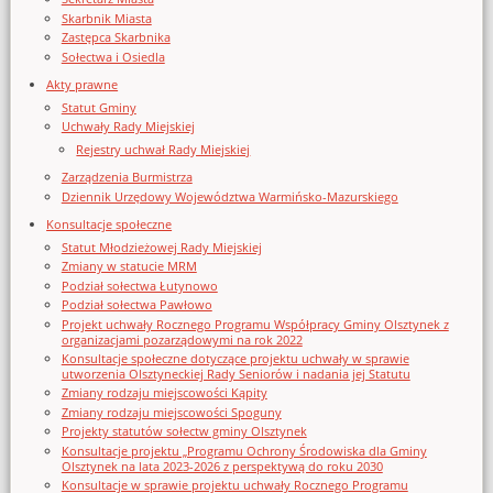
Skarbnik Miasta
Zastępca Skarbnika
Sołectwa i Osiedla
Akty prawne
Statut Gminy
Uchwały Rady Miejskiej
Rejestry uchwał Rady Miejskiej
Zarządzenia Burmistrza
Dziennik Urzędowy Województwa Warmińsko-Mazurskiego
Konsultacje społeczne
Statut Młodzieżowej Rady Miejskiej
Zmiany w statucie MRM
Podział sołectwa Łutynowo
Podział sołectwa Pawłowo
Projekt uchwały Rocznego Programu Współpracy Gminy Olsztynek z
organizacjami pozarządowymi na rok 2022
Konsultacje społeczne dotyczące projektu uchwały w sprawie
utworzenia Olsztyneckiej Rady Seniorów i nadania jej Statutu
Zmiany rodzaju miejscowości Kąpity
Zmiany rodzaju miejscowości Spoguny
Projekty statutów sołectw gminy Olsztynek
Konsultacje projektu „Programu Ochrony Środowiska dla Gminy
Olsztynek na lata 2023-2026 z perspektywą do roku 2030
Konsultacje w sprawie projektu uchwały Rocznego Programu