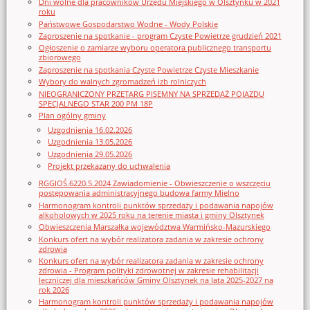
Dni wolne dla pracowników Urzędu Miejskiego w Olsztynku w 2021
roku
Państwowe Gospodarstwo Wodne - Wody Polskie
Zaproszenie na spotkanie - program Czyste Powietrze grudzień 2021
Ogłoszenie o zamiarze wyboru operatora publicznego transportu
zbiorowego
Zaproszenie na spotkania Czyste Powietrze Czyste Mieszkanie
Wybory do walnych zgromadzeń izb rolniczych
NIEOGRANICZONY PRZETARG PISEMNY NA SPRZEDAŻ POJAZDU
SPECJALNEGO STAR 200 PM 18P
Plan ogólny gminy
Uzgodnienia 16.02.2026
Uzgodnienia 13.05.2026
Uzgodnienia 29.05.2026
Projekt przekazany do uchwalenia
RGGIOŚ.6220.5.2024 Zawiadomienie - Obwieszczenie o wszczęciu
postępowania administracyjnego budowa farmy Mielno
Harmonogram kontroli punktów sprzedaży i podawania napojów
alkoholowych w 2025 roku na terenie miasta i gminy Olsztynek
Obwieszczenia Marszałka województwa Warmińsko-Mazurskiego
Konkurs ofert na wybór realizatora zadania w zakresie ochrony
zdrowia
Konkurs ofert na wybór realizatora zadania w zakresie ochrony
zdrowia - Program polityki zdrowotnej w zakresie rehabilitacji
leczniczej dla mieszkańców Gminy Olsztynek na lata 2025-2027 na
rok 2026
Harmonogram kontroli punktów sprzedaży i podawania napojów