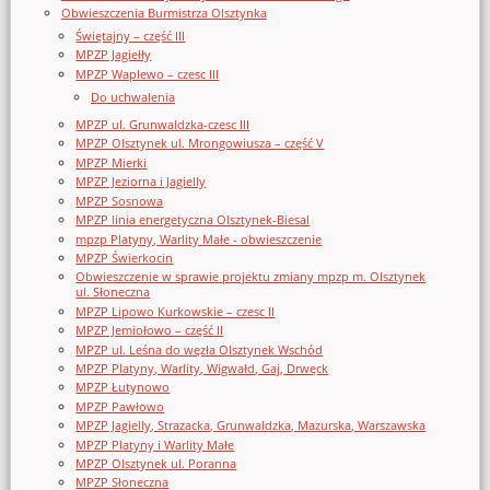
Obwieszczenia Burmistrza Olsztynka
Świętajny – część III
MPZP Jagiełły
MPZP Waplewo – czesc III
Do uchwalenia
MPZP ul. Grunwaldzka-czesc III
MPZP Olsztynek ul. Mrongowiusza – część V
MPZP Mierki
MPZP Jeziorna i Jagielly
MPZP Sosnowa
MPZP linia energetyczna Olsztynek-Biesal
mpzp Platyny, Warlity Małe - obwieszczenie
MPZP Świerkocin
Obwieszczenie w sprawie projektu zmiany mpzp m. Olsztynek
ul. Słoneczna
MPZP Lipowo Kurkowskie – czesc II
MPZP Jemiołowo – część II
MPZP ul. Leśna do węzła Olsztynek Wschód
MPZP Platyny, Warlity, Wigwałd, Gaj, Drwęck
MPZP Łutynowo
MPZP Pawłowo
MPZP Jagielly, Strazacka, Grunwaldzka, Mazurska, Warszawska
MPZP Platyny i Warlity Małe
MPZP Olsztynek ul. Poranna
MPZP Słoneczna