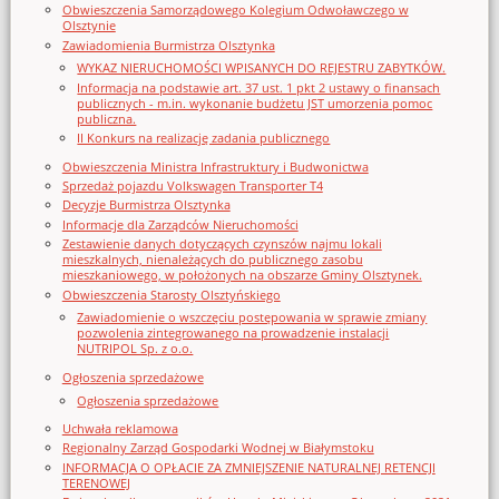
Obwieszczenia Samorządowego Kolegium Odwoławczego w
Olsztynie
Zawiadomienia Burmistrza Olsztynka
WYKAZ NIERUCHOMOŚCI WPISANYCH DO REJESTRU ZABYTKÓW.
Informacja na podstawie art. 37 ust. 1 pkt 2 ustawy o finansach
publicznych - m.in. wykonanie budżetu JST umorzenia pomoc
publiczna.
II Konkurs na realizację zadania publicznego
Obwieszczenia Ministra Infrastruktury i Budwonictwa
Sprzedaż pojazdu Volkswagen Transporter T4
Decyzje Burmistrza Olsztynka
Informacje dla Zarządców Nieruchomości
Zestawienie danych dotyczących czynszów najmu lokali
mieszkalnych, nienależących do publicznego zasobu
mieszkaniowego, w położonych na obszarze Gminy Olsztynek.
Obwieszczenia Starosty Olsztyńskiego
Zawiadomienie o wszczęciu postępowania w sprawie zmiany
pozwolenia zintegrowanego na prowadzenie instalacji
NUTRIPOL Sp. z o.o.
Ogłoszenia sprzedażowe
Ogłoszenia sprzedażowe
Uchwała reklamowa
Regionalny Zarząd Gospodarki Wodnej w Białymstoku
INFORMACJA O OPŁACIE ZA ZMNIEJSZENIE NATURALNEJ RETENCJI
TERENOWEJ