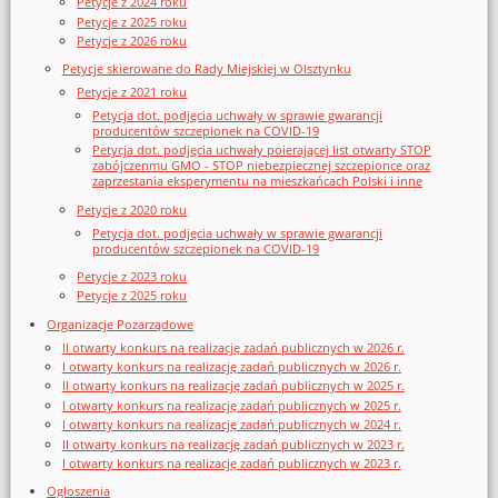
Petycje z 2024 roku
Petycje z 2025 roku
Petycje z 2026 roku
Petycje skierowane do Rady Miejskiej w Olsztynku
Petycje z 2021 roku
Petycja dot. podjęcia uchwały w sprawie gwarancji
producentów szczepionek na COVID-19
Petycja dot. podjęcia uchwały poierającej list otwarty STOP
zabójczenmu GMO - STOP niebezpiecznej szczepionce oraz
zaprzestania eksperymentu na mieszkańcach Polski i inne
Petycje z 2020 roku
Petycja dot. podjęcia uchwały w sprawie gwarancji
producentów szczepionek na COVID-19
Petycje z 2023 roku
Petycje z 2025 roku
Organizacje Pozarządowe
II otwarty konkurs na realizację zadań publicznych w 2026 r.
I otwarty konkurs na realizację zadań publicznych w 2026 r.
II otwarty konkurs na realizację zadań publicznych w 2025 r.
I otwarty konkurs na realizację zadań publicznych w 2025 r.
I otwarty konkurs na realizację zadań publicznych w 2024 r.
II otwarty konkurs na realizację zadań publicznych w 2023 r.
I otwarty konkurs na realizację zadań publicznych w 2023 r.
Ogłoszenia