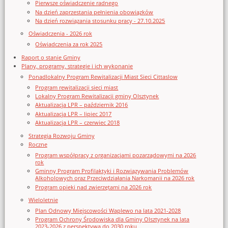
Pierwsze oświadczenie radnego
Na dzień zaprzestania pełnienia obowiązków
Na dzień rozwiązania stosunku pracy - 27.10.2025
Oświadczenia - 2026 rok
Oświadczenia za rok 2025
Raport o stanie Gminy
Plany, programy, strategie i ich wykonanie
Ponadlokalny Program Rewitalizacji Miast Sieci Cittaslow
Program rewitalizacji sieci miast
Lokalny Program Rewitalizacji gminy Olsztynek
Aktualizacja LPR – październik 2016
Aktualizacja LPR – lipiec 2017
Aktualizacja LPR – czerwiec 2018
Strategia Rozwoju Gminy
Roczne
Program współpracy z organizacjami pozarządowymi na 2026
rok
Gminny Program Profilaktyki i Rozwiązywania Problemów
Alkoholowych oraz Przeciwdziałania Narkomanii na 2026 rok
Program opieki nad zwierzętami na 2026 rok
Wieloletnie
Plan Odnowy Miejscowości Waplewo na lata 2021-2028
Program Ochrony Środowiska dla Gminy Olsztynek na lata
2023-2026 z perspektywą do 2030 roku