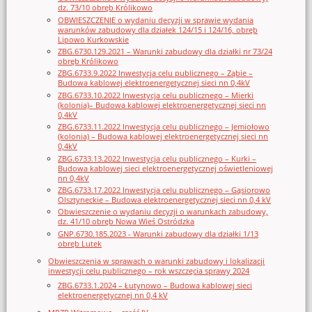
dz. 73/10 obręb Królikowo
OBWIESZCZENIE o wydaniu decyzji w sprawie wydania
warunków zabudowy dla działek 124/15 i 124/16, obręb
Lipowo Kurkowskie
ZBG.6730.129.2021 – Warunki zabudowy dla działki nr 73/24
obręb Królikowo
ZBG.6733.9.2022 Inwestycja celu publicznego – Ząbie –
Budowa kablowej elektroenergetycznej sieci nn 0,4kV
ZBG.6733.10.2022 Inwestycja celu publicznego – Mierki
(kolonia)– Budowa kablowej elektroenergetycznej sieci nn
0,4kV
ZBG.6733.11.2022 Inwestycja celu publicznego – Jemiołowo
(kolonia) – Budowa kablowej elektroenergetycznej sieci nn
0,4kV
ZBG.6733.13.2022 Inwestycja celu publicznego – Kurki –
Budowa kablowej sieci elektroenergetycznej oświetleniowej
nn 0,4kV
ZBG.6733.17.2022 Inwestycja celu publicznego – Gąsiorowo
Olsztyneckie – Budowa elektroenergetycznej sieci nn 0,4 kV
Obwieszczenie o wydaniu decyzji o warunkach zabudowy,
dz. 41/10 obręb Nowa Wieś Ostródzka
GNP.6730.185.2023 - Warunki zabudowy dla działki 1/13
obręb Lutek
Obwieszczenia w sprawach o warunki zabudowy i lokalizacji
inwestycji celu publicznego – rok wszczęcia sprawy 2024
ZBG.6733.1.2024 – Łutynowo – Budowa kablowej sieci
elektroenergetycznej nn 0,4 kV