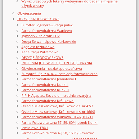
Wykaz urzędowych lekarzy weterynarii do badania mięsa na
użytek własny
Obwieszczenia
DECYZJE ŚRODOWISKOWE
Eurotter Logistyka - Stacja paliw
Farma fotowoltaiczna Waplewo
Tymbark - Zbiornik CO2
Droga Selwa - Lipowo Kurkowskie
Agaplast rozbudowa
Kanalizacja Witramowo
DECYZJE ŚRODOWISKOWE
INFORMACJE O WSZCZĘCIU POSTĘPOWANIA
Obwieszczenia - udział społeczeństwa
Europrofil Sp. z o. o. – instalacja fotowoltaiczna
Farma fotowoltaiczna Jemiołowo I
Farma fotowoltaiczna Kunki I
Farma fotowoltaiczna Kunki II
P.P-H.Agaplast Sp. z o.o. - studnia awaryjna
Farma fotowoltaiczna Królikowo
Osiedle Mieszkaniowe, Królikowo dz. nr 42/7
Osiedle Mieszkaniowe, Królikowo dz. nr 166/8
Farma fotowoltaiczna Wilkowo 106-6, 106-11
Farma Fotowoltaiczna 57, 59, 60/4, obręb Kunki
Jemiołowo 170/1
Farma Fotowoltaiczna 49, 50, 160/5, Pawłowo