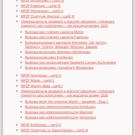
MPZP Witramowo – część IV
MPZP Pawłowo – część IV
MPZP Witramowo – część V
MPZP Olsztynek Wschód – część III
Obwieszczenia w sprawach o warunki zabudowy i lokalizacji
inwestycji celu publicznego – rok wszczęcia sprawy 2025
Budowa sieci niskiego napięcia Mierki
Budowa sieci niskiego napięcia Pawłowo
Budowa kanalizacji sanitarnej Elgnówko, Gaj, Łęciny,
Świętajny, Tolejny, Wigwałd, Wilkowo, Zawady
Budowa wodociągu Waplewo-Witramowo
Budowa wodociągu Królikowo
Budowa sieci wodociągowej Swaderki-Lipowo Kurkowskie
Budowa wodociągu i kanalizacji Witramowo
MPZP Jemiołowo - część II
MPZP Mierki - część V
MPZP Warlity Małe - część I
Obwieszczenia w sprawach o warunki zabudowy i lokalizacji
inwestycji celu publicznego – rok wszczęcia sprawy 2026
Budowa drogi dla rowerów Mierki – Swaderki - Etap 1
Budowa sieci elektroenergetycznej Królikowo
Budowa sieci elektroenergetycznej Marózek
Budowa sieci elektroenergetycznej Jemiołowo
MPZP Królikowo – część II
MPZP Olsztynek ul. Daszyńskiego – część III