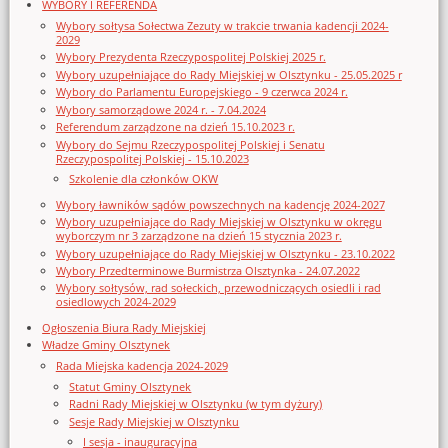
WYBORY I REFERENDA
Wybory sołtysa Sołectwa Zezuty w trakcie trwania kadencji 2024-
2029
Wybory Prezydenta Rzeczypospolitej Polskiej 2025 r.
Wybory uzupełniające do Rady Miejskiej w Olsztynku - 25.05.2025 r
Wybory do Parlamentu Europejskiego - 9 czerwca 2024 r.
Wybory samorządowe 2024 r. - 7.04.2024
Referendum zarządzone na dzień 15.10.2023 r.
Wybory do Sejmu Rzeczypospolitej Polskiej i Senatu
Rzeczypospolitej Polskiej - 15.10.2023
Szkolenie dla członków OKW
Wybory ławników sądów powszechnych na kadencję 2024-2027
Wybory uzupełniające do Rady Miejskiej w Olsztynku w okręgu
wyborczym nr 3 zarządzone na dzień 15 stycznia 2023 r.
Wybory uzupełniające do Rady Miejskiej w Olsztynku - 23.10.2022
Wybory Przedterminowe Burmistrza Olsztynka - 24.07.2022
Wybory sołtysów, rad sołeckich, przewodniczących osiedli i rad
osiedlowych 2024-2029
Ogłoszenia Biura Rady Miejskiej
Władze Gminy Olsztynek
Rada Miejska kadencja 2024-2029
Statut Gminy Olsztynek
Radni Rady Miejskiej w Olsztynku (w tym dyżury)
Sesje Rady Miejskiej w Olsztynku
I sesja - inauguracyjna