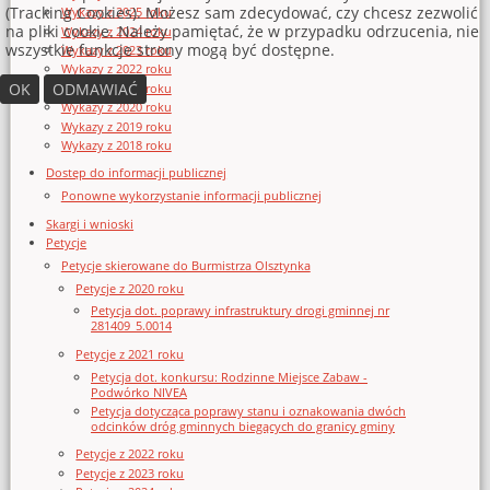
(Tracking Cookies). Możesz sam zdecydować, czy chcesz zezwolić
Wykazy z 2025 roku
na pliki cookie. Należy pamiętać, że w przypadku odrzucenia, nie
Wykazy z 2024 roku
wszystkie funkcje strony mogą być dostępne.
Wykazy z 2023 roku
Wykazy z 2022 roku
OK
ODMAWIAĆ
Wykazy z 2021 roku
Wykazy z 2020 roku
Wykazy z 2019 roku
Wykazy z 2018 roku
Dostęp do informacji publicznej
Ponowne wykorzystanie informacji publicznej
Skargi i wnioski
Petycje
Petycje skierowane do Burmistrza Olsztynka
Petycje z 2020 roku
Petycja dot. poprawy infrastruktury drogi gminnej nr
281409_5.0014
Petycje z 2021 roku
Petycja dot. konkursu: Rodzinne Miejsce Zabaw -
Podwórko NIVEA
Petycja dotycząca poprawy stanu i oznakowania dwóch
odcinków dróg gminnych biegących do granicy gminy
Petycje z 2022 roku
Petycje z 2023 roku