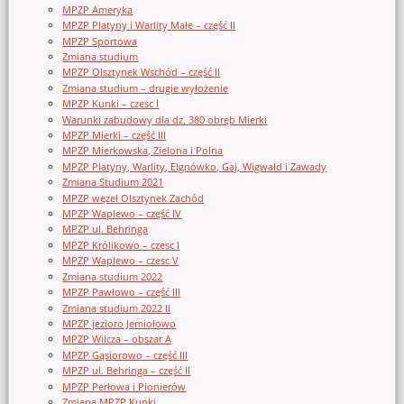
MPZP Ameryka
MPZP Platyny i Warlity Małe – część II
MPZP Sportowa
Zmiana studium
MPZP Olsztynek Wschód – część II
Zmiana studium – drugie wyłożenie
MPZP Kunki – czesc I
Warunki zabudowy dla dz. 380 obręb Mierki
MPZP Mierki – część III
MPZP Mierkowska, Zielona i Polna
MPZP Platyny, Warlity, Elgnówko, Gaj, Wigwałd i Zawady
Zmiana Studium 2021
MPZP węzeł Olsztynek Zachód
MPZP Waplewo – część IV
MPZP ul. Behringa
MPZP Królikowo – czesc I
MPZP Waplewo – czesc V
Zmiana studium 2022
MPZP Pawłowo – część III
Zmiana studium 2022 II
MPZP jezioro Jemiołowo
MPZP Wilcza – obszar A
MPZP Gąsiorowo – część III
MPZP ul. Behringa – część II
MPZP Perłowa i Pionierów
Zmiana MPZP Kunki