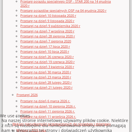
Przetarg pojazdu specjalnego OSP - STAR 200 na 14 grudnia
2020 r
Przetarg pojazdów specjalnych OSP na 04 grudnia 2020 r
Przetarg na dzień 10 listopada 2020 r
Przetarg na dzień 9 listopada 2020 r
Przetargi na dzień 9 października 2020 r
Przetargi na dzień 7 września 2020 r
Przetargi na dzień 28 sierpnia 2020 r
Przetargi na dzień 7 sierpnia 2020
Przetargi na dzień 17 lipca 2020 r
Przetarg na dzień 10 lipca 2020 r
Przetarg na dzień 26 czerwca 2020 r
Przetargi na dzień 19 czerwca 2020 r
Przetargi na dzień 3 kwietnia 2020 r
Przetarg na dzień 30 marca 2020 r
Przetarg na dzień 23 marca 2020 r
Przetarg na dzień 28 lutego 2020 r
Przetargi na dzień 21 lutego 2020 r
Przetargi 2026
Przetarg na dzień 6 marca 2026 r.
Przetargi na dzień 10 sierpnia 2026 r.
Przetarg na dzień 11 sierpnia 2026 r.
We use cookies
Przetarg na dzień 11 września 2026 r.
Na naszej stronie internetowej używamy plików cookie. Niektóre
Wykazy nieruchomości przeznaczonych do sprzedaży i dzierżawy
z nich są niezbędne dla funkcjonowania strony, inne pomagają
nam w ulepszaniu tej strony i doświadczeń użytkownika
Wykazy z 2026 roku