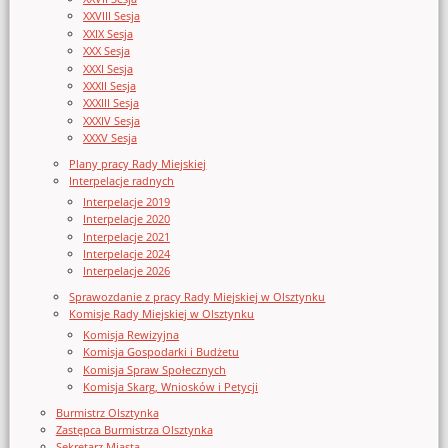
XXVIII Sesja
XXIX Sesja
XXX Sesja
XXXI Sesja
XXXII Sesja
XXXIII Sesja
XXXIV Sesja
XXXV Sesja
Plany pracy Rady Miejskiej
Interpelacje radnych
Interpelacje 2019
Interpelacje 2020
Interpelacje 2021
Interpelacje 2024
Interpelacje 2026
Sprawozdanie z pracy Rady Miejskiej w Olsztynku
Komisje Rady Miejskiej w Olsztynku
Komisja Rewizyjna
Komisja Gospodarki i Budżetu
Komisja Spraw Społecznych
Komisja Skarg, Wniosków i Petycji
Burmistrz Olsztynka
Zastępca Burmistrza Olsztynka
Sekretarz Miasta