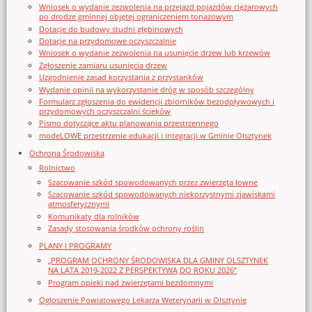
Wniosek o wydanie zezwolenia na przejazd pojazdów ciężarowych
po drodze gminnej objętej ograniczeniem tonażowym
Dotacje do budowy studni głębinowych
Dotacje na przydomowe oczyszczalnie
Wniosek o wydanie zezwolenia na usunięcie drzew lub krzewów
Zgłoszenie zamiaru usunięcia drzew
Uzgodnienie zasad korzystania z przystanków
Wydanie opinii na wykorzystanie dróg w sposób szczególny
Formularz zgłoszenia do ewidencji zbiorników bezodpływowych i
przydomowych oczyszczalni ścieków
Pismo dotyczące aktu planowania przestrzennego
modeLOWE przestrzenie edukacji i integracji w Gminie Olsztynek
Ochrona Środowiska
Rolnictwo
Szacowanie szkód spowodowanych przez zwierzęta łowne
Szacowanie szkód spowodowanych niekorzystnymi zjawiskami
atmosferycznymi
Komunikaty dla rolników
Zasady stosowania środków ochrony roślin
PLANY I PROGRAMY
„PROGRAM OCHRONY ŚRODOWISKA DLA GMINY OLSZTYNEK
NA LATA 2019-2022 Z PERSPEKTYWĄ DO ROKU 2026”
Program opieki nad zwierzętami bezdomnymi
Ogloszenie Powiatowego Lekarza Weterynarii w Olsztynie