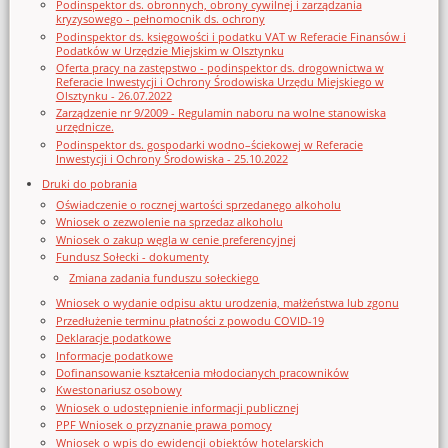
Podinspektor ds. obronnych, obrony cywilnej i zarządzania
kryzysowego - pełnomocnik ds. ochrony
Podinspektor ds. księgowości i podatku VAT w Referacie Finansów i
Podatków w Urzędzie Miejskim w Olsztynku
Oferta pracy na zastępstwo - podinspektor ds. drogownictwa w
Referacie Inwestycji i Ochrony Środowiska Urzędu Miejskiego w
Olsztynku - 26.07.2022
Zarządzenie nr 9/2009 - Regulamin naboru na wolne stanowiska
urzędnicze.
Podinspektor ds. gospodarki wodno–ściekowej w Referacie
Inwestycji i Ochrony Środowiska - 25.10.2022
Druki do pobrania
Oświadczenie o rocznej wartości sprzedanego alkoholu
Wniosek o zezwolenie na sprzedaz alkoholu
Wniosek o zakup węgla w cenie preferencyjnej
Fundusz Sołecki - dokumenty
Zmiana zadania funduszu sołeckiego
Wniosek o wydanie odpisu aktu urodzenia, małżeństwa lub zgonu
Przedłużenie terminu płatności z powodu COVID-19
Deklaracje podatkowe
Informacje podatkowe
Dofinansowanie kształcenia młodocianych pracowników
Kwestonariusz osobowy
Wniosek o udostępnienie informacji publicznej
PPF Wniosek o przyznanie prawa pomocy
Wniosek o wpis do ewidencji obiektów hotelarskich