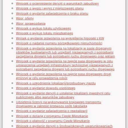
Wniosek o przeniesienie decyzji o warunkach zabudowy
Wniosek o wypis i wyrys z miejscowego planu
Wniosek o wydanie zaświadczenia o braku planu
Wzor_oferty
Wzor_sprawozdania
Wniosek o wykup lokalu użytkowego
Wniosek o wykup lokalu mieszkalnego
Wnisek o wydanie zezwolenia na wykreślenie hipoteki z KW
Wniosek o nadanie numeru porządkowego nieruchomości
Wniosek o wydanie zezwolenia na lokalizację w pasie drogowym
obiektów budowlanych lub urządzeń niezwiązanych z potrzebami
zarządzania drogami lub potrzebami ruchu drogowego oraz reklam
Wniosek o wydanie zezwolenia na zajęcie pasa drogowego w celu
umieszczenia urządzeń infrastruktury technicznej niezwiązanych z
potrzebami zarządzania drogami lub potrzebami ruchu drogowego
Wniosek o wydanie zezwolenia na zajęcie pasa drogowego drogi
gminnej w celu prowadzenia robót
Wniosek o uzgodnienie lokalizacji/przebudowy zjazdu
Wniosek o wydanie dowodu osobistego
Wniosek o wydanie decyzji o ustalenie lokalizacji inwestycji celu
publicznego albo warunków zabudowy
Udzielenia licencji na wykonywanie krajowego transportu
drogowego w zakresie przewozu osób taksówką
Wniosek o wydanie zaświadczenia o rewitalizacji
Wniosek o dotację z programu Ciepłe Mieszkanie
Wniosek o płatność z programu Ciepłe Mieszkanie
Wniosek o wydanie decyzji o środowiskowych uwarunkowaniach