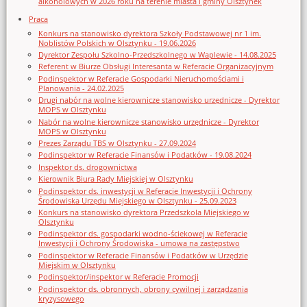
alkoholowych w 2026 roku na terenie miasta i gminy Olsztynek
Praca
Konkurs na stanowisko dyrektora Szkoły Podstawowej nr 1 im.
Noblistów Polskich w Olsztynku - 19.06.2026
Dyrektor Zespołu Szkolno-Przedszkolnego w Waplewie - 14.08.2025
Referent w Biurze Obsługi Interesanta w Referacie Organizacyjnym
Podinspektor w Referacie Gospodarki Nieruchomościami i
Planowania - 24.02.2025
Drugi nabór na wolne kierownicze stanowisko urzędnicze - Dyrektor
MOPS w Olsztynku
Nabór na wolne kierownicze stanowisko urzędnicze - Dyrektor
MOPS w Olsztynku
Prezes Zarządu TBS w Olsztynku - 27.09.2024
Podinspektor w Referacie Finansów i Podatków - 19.08.2024
Inspektor ds. drogownictwa
Kierownik Biura Rady Miejskiej w Olsztynku
Podinspektor ds. inwestycji w Referacie Inwestycji i Ochrony
Środowiska Urzędu Miejskiego w Olsztynku - 25.09.2023
Konkurs na stanowisko dyrektora Przedszkola Miejskiego w
Olsztynku
Podinspektor ds. gospodarki wodno-ściekowej w Referacie
Inwestycji i Ochrony Środowiska - umowa na zastępstwo
Podinspektor w Referacie Finansów i Podatków w Urzędzie
Miejskim w Olsztynku
Podinspektor/inspektor w Referacie Promocji
Podinspektor ds. obronnych, obrony cywilnej i zarządzania
kryzysowego