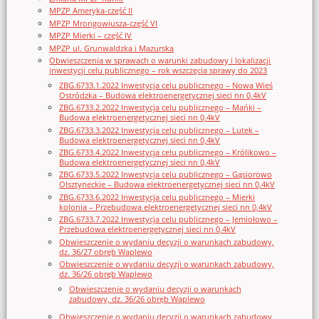
MPZP Ameryka-część II
MPZP Mrongowiusza-część VI
MPZP Mierki – część IV
MPZP ul. Grunwaldzka i Mazurska
Obwieszczenia w sprawach o warunki zabudowy i lokalizacji
inwestycji celu publicznego – rok wszczęcia sprawy do 2023
ZBG.6733.1.2022 Inwestycja celu publicznego – Nowa Wieś
Ostródzka – Budowa elektroenergetycznej sieci nn 0,4kV
ZBG.6733.2.2022 Inwestycja celu publicznego – Mańki –
Budowa elektroenergetycznej sieci nn 0,4kV
ZBG.6733.3.2022 Inwestycja celu publicznego – Lutek –
Budowa elektroenergetycznej sieci nn 0,4kV
ZBG.6733.4.2022 Inwestycja celu publicznego – Królikowo –
Budowa elektroenergetycznej sieci nn 0,4kV
ZBG.6733.5.2022 Inwestycja celu publicznego – Gąsiorowo
Olsztyneckie – Budowa elektroenergetycznej sieci nn 0,4kV
ZBG.6733.6.2022 Inwestycja celu publicznego – Mierki
kolonia – Przebudowa elektroenergetycznej sieci nn 0,4kV
ZBG.6733.7.2022 Inwestycja celu publicznego – Jemiołowo –
Przebudowa elektroenergetycznej sieci nn 0,4kV
Obwieszczenie o wydaniu decyzji o warunkach zabudowy,
dz. 36/27 obręb Waplewo
Obwieszczenie o wydaniu decyzji o warunkach zabudowy,
dz. 36/26 obręb Waplewo
Obwieszczenie o wydaniu decyzji o warunkach
zabudowy, dz. 36/26 obręb Waplewo
Obwieszczenie o wydaniu decyzji o warunkach zabudowy,