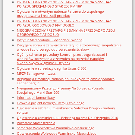
DRUGI NIEOGRANICZONY PRZETARG PISEMNY NA SPRZEDAŻ
POJAZDU SPECJALNEGO STAR 200 PM 18P
Ogłoszenie o otwartym naborze Partnera do wspólnego
przygotowania i realizacji projektu
DRUGI NIEOGRANICZONY PRZETARG PISEMNY NA SPRZEDAŻ
POJAZDU OSOBOWEGO FIAT DOBLO
NIEOGRANICZONY PRZETARG PISEMNY NA SPRZEDAŻ POJAZDU
OSOBOWEGO FIAT DOBLO
Instytut Meteorologii i Gospodarki Wodnej
Decyzja w sprawie zatwierdzenia taryf dla zbiorowego zaopatrzenia
w wodę i zbiorowego odprowadzania ścieków
Ogólny schemat procedury kontroli przestrzegania zasad i
warunków korzystania z zezwoleń na sprzedaż napojów
alkoholowych w gminie Olsztynek
Ogłoszenie o sprzedaży ciągnika Ursus C-360
MPZP Samagowo – czesc I
Rezygnacja z realizacji zadania pn. "Odkrycie tajemnic pomnika
Tannenbergu"
Nieograniczony Przetargu Pisemny Na Sprzedaż Pojazdu
Specjalnego Marki Star_200
Informacje i komunikaty
Uchwała projekt nowego ustroju szkolnego
Ogłoszenie o zebraniu mieszkańców Sołectwa Drwęck - wybory
sołtysa
Ogłoszenie o zamknięciu ul. Behringa na czas Dni Olsztynka 2016
Pozostałe obwieszczenia
Samorząd Województwa Warmińsko-Mazurskiego
Obwieszczenia Wojewody Warmińsko-Mazurskiego