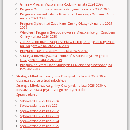
Gminny Program Wspierania Rodziny na lata 2024-2026
Program Osłonowy w zakresie dożywiania na lata 2024-2028
Program Przeciwdziałania Przemocy Domowej i Ochrony Osób
na lata 2023-2028
Program Opieki nad Zabytkami Gminy Olsztynek na lata 2025-
2028
Wieloletni Program Gospodarowania Mieszkaniowym Zasobem
Gminy na lata 2026-2030
Założenia do planu zaopatrzenia w ciepło, energię elektryczna i
paliwa gazowe na lata 2026-2040
Program usuwania azbestu na lata 2025-2032
Strategia Rozwiązywania Problemów Społecznych w gminie
Olsztynek na lata 2026-2035
Program na Rzecz Osób Starszych i z Niepełnosprawnością na
lata 2025-2030
Strategia Młodzieżowa gminy Olsztynek na lata 2026-2030 w
obszarze sportu wśród młodzieży
Strategia Młodzieżowa gminy Olsztynek na lata 2026-2030 w
obszarze zdrowia psychicznego młodych osób
Sprawozdania
Sprawozdania za rok 2020
Sprawozdania za rok 2021
Sprawozdania za rok 2022
Sprawozdania za rok 2023
Sprawozdania za rok 2024
Sprawozdania za rok 2025