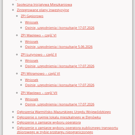
Społeczna Inicjatywa Mieszkaniowa
Zintegrowane plany inwestycyjne
ZPI Gąsiorowo
Wniosek
Opinie, uzgodnienia i konsultacje 17.07.2026
ZPI Waplewo – część VI
Wniosek
Opinie, uzgodnienia i konsultacje 5.06.2026
ZPI Łutynowo – część II
Wniosek
Opinie, uzgodnienia i konsultacje 17.07.2026
ZPI Witramowo – część VI
Wniosek
Opinie, uzgodnienia i konsultacje 17.07.2026
ZPI Waplewo – część VII
Wniosek
Opinie, uzgodnienia i konsultacje 17.07.2026
Ogłoszenia Warmińsko-Mazurskiego Urzędu Wojewódzkiego
Ogłoszenie o najmie lokalu mieszkalnego w Elgnówku
Ogłoszenie o zamiarze wyboru operatora
Ogłoszenie o zamiarze wyboru operatora publicznego transportu
zbiorowego w trybie przetargu nieograniczonego