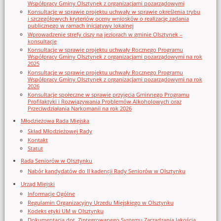
Współpracy Gminy Olsztynek z organizacjami pozarządowymi
Konsultacje w sprawie projektu uchwały w sprawie określenia trybu
i szczegółowych kryteriów oceny wniosków o realizację zadania
publicznego w ramach inicjatywy lokalnej
Wprowadzenie strefy ciszy na jeziorach w gminie Olsztynek –
konsultacje
Konsultacje w sprawie projektu uchwały Rocznego Programu
Współpracy Gminy Olsztynek z organizacjami pozarządowymi na rok
2025
Konsultacje w sprawie projektu uchwały Rocznego Programu
Współpracy Gminy Olsztynek z organizacjami pozarządowymi na rok
2026
Konsultacje społeczne w sprawie przyjęcia Gminnego Programu
Profilaktyki i Rozwiązywania Problemów Alkoholowych oraz
Przeciwdziałania Narkomanii na rok 2026
Młodzieżowa Rada Miejska
Skład Młodzieżowej Rady
Kontakt
Statut
Rada Seniorów w Olsztynku
Nabór kandydatów do II kadencji Rady Seniorów w Olsztynku
Urząd Miejski
Informacje Ogólne
Regulamin Organizacyjny Urzedu Miejskiego w Olsztynku
Kodeks etyki UM w Olsztynku
Dokumentacja dot. Zintegrowanego Systemu Zarządzania Jakością