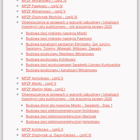
MPZP Witramowo – część IV
MPZP Pawłowo – część IV
MPZP Witramowo – część V
MPZP Olsztynek Wschód – część III
Obwieszczenia w sprawach o warunki zabudowy i lokalizacji
inwestycji celu publicznego – rok wszczęcia sprawy 2025
Budowa sieci niskiego napięcia Mierki
Budowa sieci niskiego napięcia Pawłowo
Budowa kanalizacji sanitarnej Elgnówko, Gaj, Łęciny,
Świętajny, Tolejny, Wigwałd, Wilkowo, Zawady
Budowa wodociągu Waplewo-Witramowo
Budowa wodociągu Królikowo
Budowa sieci wodociągowej Swaderki-Lipowo Kurkowskie
Budowa wodociągu i kanalizacji Witramowo
MPZP Jemiołowo - część II
MPZP Mierki - część V
MPZP Warlity Małe - część I
Obwieszczenia w sprawach o warunki zabudowy i lokalizacji
inwestycji celu publicznego – rok wszczęcia sprawy 2026
Budowa drogi dla rowerów Mierki – Swaderki - Etap 1
Budowa sieci elektroenergetycznej Królikowo
Budowa sieci elektroenergetycznej Marózek
Budowa sieci elektroenergetycznej Jemiołowo
MPZP Królikowo – część II
MPZP Olsztynek ul. Daszyńskiego – część III