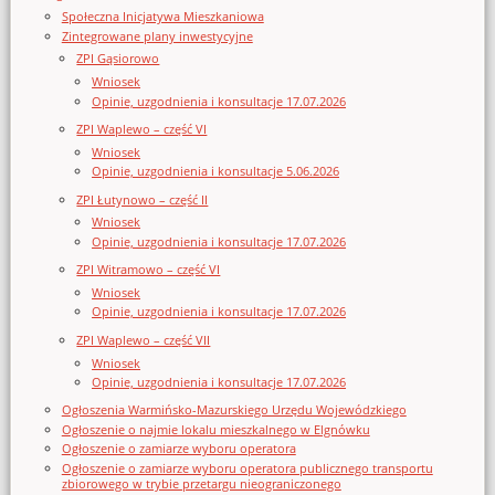
Społeczna Inicjatywa Mieszkaniowa
Zintegrowane plany inwestycyjne
ZPI Gąsiorowo
Wniosek
Opinie, uzgodnienia i konsultacje 17.07.2026
ZPI Waplewo – część VI
Wniosek
Opinie, uzgodnienia i konsultacje 5.06.2026
ZPI Łutynowo – część II
Wniosek
Opinie, uzgodnienia i konsultacje 17.07.2026
ZPI Witramowo – część VI
Wniosek
Opinie, uzgodnienia i konsultacje 17.07.2026
ZPI Waplewo – część VII
Wniosek
Opinie, uzgodnienia i konsultacje 17.07.2026
Ogłoszenia Warmińsko-Mazurskiego Urzędu Wojewódzkiego
Ogłoszenie o najmie lokalu mieszkalnego w Elgnówku
Ogłoszenie o zamiarze wyboru operatora
Ogłoszenie o zamiarze wyboru operatora publicznego transportu
zbiorowego w trybie przetargu nieograniczonego