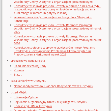
Współpracy Gminy Olsztynek z organizacjami pozarządowymi
Konsultacje w sprawie projektu uchwały w sprawie określenia trybu
i szczegółowych kryteriów oceny wniosków o realizację zadania
publicznego w ramach inicjatywy lokalnej
Wprowadzenie strefy ciszy na jeziorach w gminie Olsztynek –
konsultacje
Konsultacje w sprawie projektu uchwały Rocznego Programu
Współpracy Gminy Olsztynek z organizacjami pozarządowymi na rok
2025
Konsultacje w sprawie projektu uchwały Rocznego Programu
Współpracy Gminy Olsztynek z organizacjami pozarządowymi na rok
2026
Konsultacje społeczne w sprawie przyjęcia Gminnego Programu
Profilaktyki i Rozwiązywania Problemów Alkoholowych oraz
Przeciwdziałania Narkomanii na rok 2026
Młodzieżowa Rada Miejska
Skład Młodzieżowej Rady
Kontakt
Statut
Rada Seniorów w Olsztynku
Nabór kandydatów do II kadencji Rady Seniorów w Olsztynku
Urząd Miejski
Informacje Ogólne
Regulamin Organizacyjny Urzedu Miejskiego w Olsztynku
Kodeks etyki UM w Olsztynku
Dokumentacja dot. Zintegrowanego Systemu Zarządzania Jakością