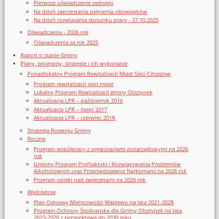
Pierwsze oświadczenie radnego
Na dzień zaprzestania pełnienia obowiązków
Na dzień rozwiązania stosunku pracy - 27.10.2025
Oświadczenia - 2026 rok
Oświadczenia za rok 2025
Raport o stanie Gminy
Plany, programy, strategie i ich wykonanie
Ponadlokalny Program Rewitalizacji Miast Sieci Cittaslow
Program rewitalizacji sieci miast
Lokalny Program Rewitalizacji gminy Olsztynek
Aktualizacja LPR – październik 2016
Aktualizacja LPR – lipiec 2017
Aktualizacja LPR – czerwiec 2018
Strategia Rozwoju Gminy
Roczne
Program współpracy z organizacjami pozarządowymi na 2026
rok
Gminny Program Profilaktyki i Rozwiązywania Problemów
Alkoholowych oraz Przeciwdziałania Narkomanii na 2026 rok
Program opieki nad zwierzętami na 2026 rok
Wieloletnie
Plan Odnowy Miejscowości Waplewo na lata 2021-2028
Program Ochrony Środowiska dla Gminy Olsztynek na lata
2023-2026 z perspektywą do 2030 roku