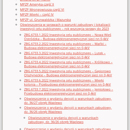
MPZP Ameryka-część II
MPZP Mrongowiusza-część VI
MPZP Mierki – część IV
MPZP ul. Grunwaldzka i Mazurska
Obwieszczenia w sprawach o warunki zabudowy i lokalizacji
inwestycji celu publicznego – rok wszczęcia sprawy do 2023
ZBG.6733.1.2022 Inwestycja celu publicznego – Nowa Wieś
Ostródzka – Budowa elektroenergetycznej sieci nn 0,4kV
ZBG.6733.2.2022 Inwestycja celu publicznego – Mańki –
Budowa elektroenergetycznej sieci nn 0,4kV
ZBG.6733.3.2022 Inwestycja celu publicznego – Lutek –
Budowa elektroenergetycznej sieci nn 0,4kV
ZBG.6733.4.2022 Inwestycja celu publicznego – Królikowo –
Budowa elektroenergetycznej sieci nn 0,4kV
ZBG.6733.5.2022 Inwestycja celu publicznego – Gąsiorowo
Olsztyneckie – Budowa elektroenergetycznej sieci nn 0,4kV
ZBG.6733.6.2022 Inwestycja celu publicznego – Mierki
kolonia – Przebudowa elektroenergetycznej sieci nn 0,4kV
ZBG.6733.7.2022 Inwestycja celu publicznego – Jemiołowo –
Przebudowa elektroenergetycznej sieci nn 0,4kV
Obwieszczenie o wydaniu decyzji o warunkach zabudowy,
dz. 36/27 obręb Waplewo
Obwieszczenie o wydaniu decyzji o warunkach zabudowy,
dz. 36/26 obręb Waplewo
Obwieszczenie o wydaniu decyzji o warunkach
zabudowy, dz. 36/26 obręb Waplewo
Obwieszczenie o wydaniu decyzji o warunkach zabudowy,