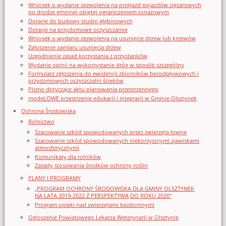
Wniosek o wydanie zezwolenia na przejazd pojazdów ciężarowych
po drodze gminnej objętej ograniczeniem tonażowym
Dotacje do budowy studni głębinowych
Dotacje na przydomowe oczyszczalnie
Wniosek o wydanie zezwolenia na usunięcie drzew lub krzewów
Zgłoszenie zamiaru usunięcia drzew
Uzgodnienie zasad korzystania z przystanków
Wydanie opinii na wykorzystanie dróg w sposób szczególny
Formularz zgłoszenia do ewidencji zbiorników bezodpływowych i
przydomowych oczyszczalni ścieków
Pismo dotyczące aktu planowania przestrzennego
modeLOWE przestrzenie edukacji i integracji w Gminie Olsztynek
Ochrona Środowiska
Rolnictwo
Szacowanie szkód spowodowanych przez zwierzęta łowne
Szacowanie szkód spowodowanych niekorzystnymi zjawiskami
atmosferycznymi
Komunikaty dla rolników
Zasady stosowania środków ochrony roślin
PLANY I PROGRAMY
„PROGRAM OCHRONY ŚRODOWISKA DLA GMINY OLSZTYNEK
NA LATA 2019-2022 Z PERSPEKTYWĄ DO ROKU 2026”
Program opieki nad zwierzętami bezdomnymi
Ogloszenie Powiatowego Lekarza Weterynarii w Olsztynie