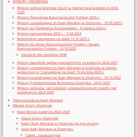
WYBORY I REFERENDA
Wybory sołtysa Sołectwa Zezuty w trakcie trwania kadencji 2024-
2029
Wybory Prezydenta Rzeczypospolitej Polskiej 2025 r.
Wybory uzupełniające do Rady Miejskiej w Olsztynku - 25.05.2025 r
Wybory do Parlamentu Europejskiego - 9 czerwca 2024 r.
Wybory samorządowe 2024 r. - 7.04.2024
Referendum zarządzone na dzień 15.10.2023 r.
Wybory do Sejmu Rzeczypospolitej Polskiej i Senatu
Rzeczypospolitej Polskiej - 15.10.2023
Szkolenie dla członków OKW
Wybory ławników sądów powszechnych na kadencję 2024-2027
Wybory uzupełniające do Rady Miejskiej w Olsztynku w okręgu
wyborczym nr 3 zarządzone na dzień 15 stycznia 2023 r.
Wybory uzupełniające do Rady Miejskiej w Olsztynku - 23.10.2022
Wybory Przedterminowe Burmistrza Olsztynka - 24.07.2022
Wybory sołtysów, rad sołeckich, przewodniczących osiedli i rad
osiedlowych 2024-2029
Ogłoszenia Biura Rady Miejskiej
Władze Gminy Olsztynek
Rada Miejska kadencja 2024-2029
Statut Gminy Olsztynek
Radni Rady Miejskiej w Olsztynku (w tym dyżury)
Sesje Rady Miejskiej w Olsztynku
I sesja - inauguracyjna