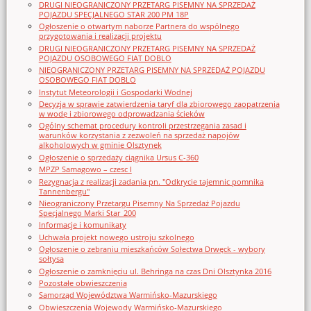
DRUGI NIEOGRANICZONY PRZETARG PISEMNY NA SPRZEDAŻ
POJAZDU SPECJALNEGO STAR 200 PM 18P
Ogłoszenie o otwartym naborze Partnera do wspólnego
przygotowania i realizacji projektu
DRUGI NIEOGRANICZONY PRZETARG PISEMNY NA SPRZEDAŻ
POJAZDU OSOBOWEGO FIAT DOBLO
NIEOGRANICZONY PRZETARG PISEMNY NA SPRZEDAŻ POJAZDU
OSOBOWEGO FIAT DOBLO
Instytut Meteorologii i Gospodarki Wodnej
Decyzja w sprawie zatwierdzenia taryf dla zbiorowego zaopatrzenia
w wodę i zbiorowego odprowadzania ścieków
Ogólny schemat procedury kontroli przestrzegania zasad i
warunków korzystania z zezwoleń na sprzedaż napojów
alkoholowych w gminie Olsztynek
Ogłoszenie o sprzedaży ciągnika Ursus C-360
MPZP Samagowo – czesc I
Rezygnacja z realizacji zadania pn. "Odkrycie tajemnic pomnika
Tannenbergu"
Nieograniczony Przetargu Pisemny Na Sprzedaż Pojazdu
Specjalnego Marki Star_200
Informacje i komunikaty
Uchwała projekt nowego ustroju szkolnego
Ogłoszenie o zebraniu mieszkańców Sołectwa Drwęck - wybory
sołtysa
Ogłoszenie o zamknięciu ul. Behringa na czas Dni Olsztynka 2016
Pozostałe obwieszczenia
Samorząd Województwa Warmińsko-Mazurskiego
Obwieszczenia Wojewody Warmińsko-Mazurskiego