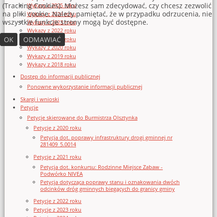
(Tracking Cookies). Możesz sam zdecydować, czy chcesz zezwolić
Wykazy z 2025 roku
na pliki cookie. Należy pamiętać, że w przypadku odrzucenia, nie
Wykazy z 2024 roku
wszystkie funkcje strony mogą być dostępne.
Wykazy z 2023 roku
Wykazy z 2022 roku
OK
ODMAWIAĆ
Wykazy z 2021 roku
Wykazy z 2020 roku
Wykazy z 2019 roku
Wykazy z 2018 roku
Dostęp do informacji publicznej
Ponowne wykorzystanie informacji publicznej
Skargi i wnioski
Petycje
Petycje skierowane do Burmistrza Olsztynka
Petycje z 2020 roku
Petycja dot. poprawy infrastruktury drogi gminnej nr
281409_5.0014
Petycje z 2021 roku
Petycja dot. konkursu: Rodzinne Miejsce Zabaw -
Podwórko NIVEA
Petycja dotycząca poprawy stanu i oznakowania dwóch
odcinków dróg gminnych biegących do granicy gminy
Petycje z 2022 roku
Petycje z 2023 roku