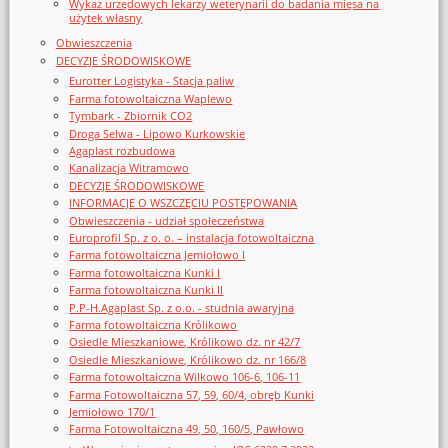
Wykaz urzędowych lekarzy weterynarii do badania mięsa na
użytek własny
Obwieszczenia
DECYZJE ŚRODOWISKOWE
Eurotter Logistyka - Stacja paliw
Farma fotowoltaiczna Waplewo
Tymbark - Zbiornik CO2
Droga Selwa - Lipowo Kurkowskie
Agaplast rozbudowa
Kanalizacja Witramowo
DECYZJE ŚRODOWISKOWE
INFORMACJE O WSZCZĘCIU POSTĘPOWANIA
Obwieszczenia - udział społeczeństwa
Europrofil Sp. z o. o. – instalacja fotowoltaiczna
Farma fotowoltaiczna Jemiołowo I
Farma fotowoltaiczna Kunki I
Farma fotowoltaiczna Kunki II
P.P-H.Agaplast Sp. z o.o. - studnia awaryjna
Farma fotowoltaiczna Królikowo
Osiedle Mieszkaniowe, Królikowo dz. nr 42/7
Osiedle Mieszkaniowe, Królikowo dz. nr 166/8
Farma fotowoltaiczna Wilkowo 106-6, 106-11
Farma Fotowoltaiczna 57, 59, 60/4, obręb Kunki
Jemiołowo 170/1
Farma Fotowoltaiczna 49, 50, 160/5, Pawłowo