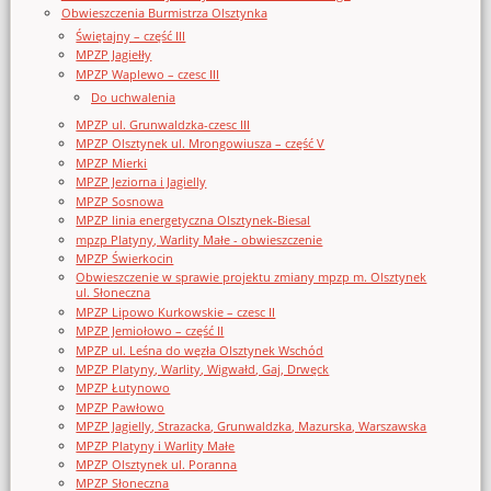
Obwieszczenia Burmistrza Olsztynka
Świętajny – część III
MPZP Jagiełły
MPZP Waplewo – czesc III
Do uchwalenia
MPZP ul. Grunwaldzka-czesc III
MPZP Olsztynek ul. Mrongowiusza – część V
MPZP Mierki
MPZP Jeziorna i Jagielly
MPZP Sosnowa
MPZP linia energetyczna Olsztynek-Biesal
mpzp Platyny, Warlity Małe - obwieszczenie
MPZP Świerkocin
Obwieszczenie w sprawie projektu zmiany mpzp m. Olsztynek
ul. Słoneczna
MPZP Lipowo Kurkowskie – czesc II
MPZP Jemiołowo – część II
MPZP ul. Leśna do węzła Olsztynek Wschód
MPZP Platyny, Warlity, Wigwałd, Gaj, Drwęck
MPZP Łutynowo
MPZP Pawłowo
MPZP Jagielly, Strazacka, Grunwaldzka, Mazurska, Warszawska
MPZP Platyny i Warlity Małe
MPZP Olsztynek ul. Poranna
MPZP Słoneczna