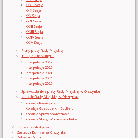
XXVIII Sesja
XXIX Sesja
XXX Sesja
XXXI Sesja
XXXII Sesja
XXXIII Sesja
XXXIV Sesja
XXXV Sesja
Plany pracy Rady Miejskiej
Interpelacje radnych
Interpelacje 2019
Interpelacje 2020
Interpelacje 2021
Interpelacje 2024
Interpelacje 2026
Sprawozdanie z pracy Rady Miejskiej w Olsztynku
Komisje Rady Miejskiej w Olsztynku
Komisja Rewizyjna
Komisja Gospodarki i Budżetu
Komisja Spraw Społecznych
Komisja Skarg, Wniosków i Petycji
Burmistrz Olsztynka
Zastępca Burmistrza Olsztynka
Sekretarz Miasta