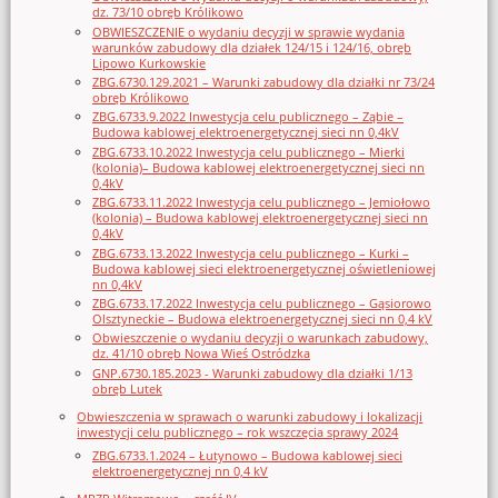
dz. 73/10 obręb Królikowo
OBWIESZCZENIE o wydaniu decyzji w sprawie wydania
warunków zabudowy dla działek 124/15 i 124/16, obręb
Lipowo Kurkowskie
ZBG.6730.129.2021 – Warunki zabudowy dla działki nr 73/24
obręb Królikowo
ZBG.6733.9.2022 Inwestycja celu publicznego – Ząbie –
Budowa kablowej elektroenergetycznej sieci nn 0,4kV
ZBG.6733.10.2022 Inwestycja celu publicznego – Mierki
(kolonia)– Budowa kablowej elektroenergetycznej sieci nn
0,4kV
ZBG.6733.11.2022 Inwestycja celu publicznego – Jemiołowo
(kolonia) – Budowa kablowej elektroenergetycznej sieci nn
0,4kV
ZBG.6733.13.2022 Inwestycja celu publicznego – Kurki –
Budowa kablowej sieci elektroenergetycznej oświetleniowej
nn 0,4kV
ZBG.6733.17.2022 Inwestycja celu publicznego – Gąsiorowo
Olsztyneckie – Budowa elektroenergetycznej sieci nn 0,4 kV
Obwieszczenie o wydaniu decyzji o warunkach zabudowy,
dz. 41/10 obręb Nowa Wieś Ostródzka
GNP.6730.185.2023 - Warunki zabudowy dla działki 1/13
obręb Lutek
Obwieszczenia w sprawach o warunki zabudowy i lokalizacji
inwestycji celu publicznego – rok wszczęcia sprawy 2024
ZBG.6733.1.2024 – Łutynowo – Budowa kablowej sieci
elektroenergetycznej nn 0,4 kV