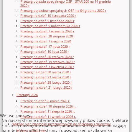
Przetarg pojazdu specjalnego OSP - STAR 200 na 14 grudnia
2020 r
Przetarg pojazdów specjalnych OSP na 04 grudnia 2020 r
Przetarg na dzień 10 listopada 2020 r
Przetarg na dzień 9 listopada 2020 r
Przetargi na dzień 9 października 2020 r
Przetargi na dzień 7 września 2020 r
Przetargi na dzień 28 sierpnia 2020 r
Przetargi na dzień 7 sierpnia 2020
Przetargi na dzień 17 lipca 2020 r
Przetarg na dzień 10 lipca 2020 r
Przetarg na dzień 26 czerwca 2020 r
Przetargi na dzień 19 czerwca 2020 r
Przetargi na dzień 3 kwietnia 2020 r
Przetarg na dzień 30 marca 2020 r
Przetarg na dzień 23 marca 2020 r
Przetarg na dzień 28 lutego 2020 r
Przetargi na dzień 21 lutego 2020 r
Przetargi 2026
Przetarg na dzień 6 marca 2026 r.
Przetargi na dzień 10 sierpnia 2026 r.
Przetarg na dzień 11 sierpnia 2026 r.
We use cookies
Przetarg na dzień 11 września 2026 r.
Na naszej stronie internetowej używamy plików cookie. Niektóre
Wykazy nieruchomości przeznaczonych do sprzedaży i dzierżawy
z nich są niezbędne dla funkcjonowania strony, inne pomagają
nam w ulepszaniu tej strony i doświadczeń użytkownika
Wykazy z 2026 roku