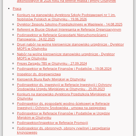
alkoholowych w 2026 roku na terenie miasta i gminy Olsztynek
Praca
Konkurs na stanowisko dyrektora Szkoły Podstawowej nr 1 im.
Noblistów Polskich w Olsztynku - 19.06.2026
Dyrektor Zespołu Szkolno-Przedszkolnego w Waplewie - 14.08.2025
Referent w Biurze Obsługi Interesanta w Referacie Organizacyjnym
Podinspektor w Referacie Gospodarki Nieruchomościami i
Planowania - 24.02.2025
Drugi nabór na wolne kierownicze stanowisko urzędnicze - Dyrektor
MOPS w Olsztynku
Nabór na wolne kierownicze stanowisko urzędnicze - Dyrektor
MOPS w Olsztynku
Prezes Zarządu TBS w Olsztynku - 27.09.2024
Podinspektor w Referacie Finansów i Podatków - 19.08.2024
Inspektor ds. drogownictwa
Kierownik Biura Rady Miejskiej w Olsztynku
Podinspektor ds. inwestycji w Referacie Inwestycji i Ochrony
Środowiska Urzędu Miejskiego w Olsztynku - 25.09.2023
Konkurs na stanowisko dyrektora Przedszkola Miejskiego w
Olsztynku
Podinspektor ds. gospodarki wodno-ściekowej w Referacie
Inwestycji i Ochrony Środowiska - umowa na zastępstwo
Podinspektor w Referacie Finansów i Podatków w Urzędzie
Miejskim w Olsztynku
Podinspektor/inspektor w Referacie Promocji
Podinspektor ds. obronnych, obrony cywilnej i zarządzania
kryzysowego