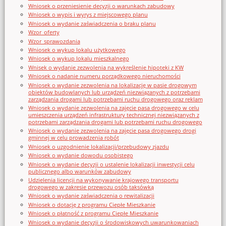
Wniosek o przeniesienie decyzji o warunkach zabudowy
Wniosek o wypis i wyrys z miejscowego planu
Wniosek o wydanie zaświadczenia o braku planu
Wzor_oferty
Wzor_sprawozdania
Wniosek o wykup lokalu użytkowego
Wniosek o wykup lokalu mieszkalnego
Wnisek o wydanie zezwolenia na wykreślenie hipoteki z KW
Wniosek o nadanie numeru porządkowego nieruchomości
Wniosek o wydanie zezwolenia na lokalizację w pasie drogowym
obiektów budowlanych lub urządzeń niezwiązanych z potrzebami
zarządzania drogami lub potrzebami ruchu drogowego oraz reklam
Wniosek o wydanie zezwolenia na zajęcie pasa drogowego w celu
umieszczenia urządzeń infrastruktury technicznej niezwiązanych z
potrzebami zarządzania drogami lub potrzebami ruchu drogowego
Wniosek o wydanie zezwolenia na zajęcie pasa drogowego drogi
gminnej w celu prowadzenia robót
Wniosek o uzgodnienie lokalizacji/przebudowy zjazdu
Wniosek o wydanie dowodu osobistego
Wniosek o wydanie decyzji o ustalenie lokalizacji inwestycji celu
publicznego albo warunków zabudowy
Udzielenia licencji na wykonywanie krajowego transportu
drogowego w zakresie przewozu osób taksówką
Wniosek o wydanie zaświadczenia o rewitalizacji
Wniosek o dotację z programu Ciepłe Mieszkanie
Wniosek o płatność z programu Ciepłe Mieszkanie
Wniosek o wydanie decyzji o środowiskowych uwarunkowaniach