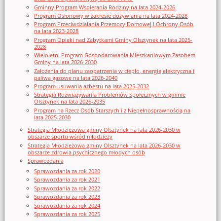
Gminny Program Wspierania Rodziny na lata 2024-2026
Program Osłonowy w zakresie dożywiania na lata 2024-2028
Program Przeciwdziałania Przemocy Domowej i Ochrony Osób
na lata 2023-2028
Program Opieki nad Zabytkami Gminy Olsztynek na lata 2025-
2028
Wieloletni Program Gospodarowania Mieszkaniowym Zasobem
Gminy na lata 2026-2030
Założenia do planu zaopatrzenia w ciepło, energię elektryczna i
paliwa gazowe na lata 2026-2040
Program usuwania azbestu na lata 2025-2032
Strategia Rozwiązywania Problemów Społecznych w gminie
Olsztynek na lata 2026-2035
Program na Rzecz Osób Starszych i z Niepełnosprawnością na
lata 2025-2030
Strategia Młodzieżowa gminy Olsztynek na lata 2026-2030 w
obszarze sportu wśród młodzieży
Strategia Młodzieżowa gminy Olsztynek na lata 2026-2030 w
obszarze zdrowia psychicznego młodych osób
Sprawozdania
Sprawozdania za rok 2020
Sprawozdania za rok 2021
Sprawozdania za rok 2022
Sprawozdania za rok 2023
Sprawozdania za rok 2024
Sprawozdania za rok 2025