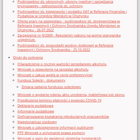
Podinspektor ds. obronnych, obrony cywilnej i zarządzania
kryzysowego - pełnomocnik ds. ochrony
Podinspektor ds. księgowości i podatku VAT w Referacie Finansów i
Podatków w Urzędzie Miejskim w Olsztynku
Oferta pracy na zastępstwo - podinspektor ds. drogownictwa w
Referacie Inwestycji i Ochrony Środowiska Urzędu Miejskiego w
Olsztynku - 26.07.2022
Zarządzenie nr 9/2009 - Regulamin naboru na wolne stanowiska
urzędnicze.
Podinspektor ds. gospodarki wodno–ściekowej w Referacie
Inwestycji i Ochrony Środowiska - 25.10.2022
Druki do pobrania
Oświadczenie o rocznej wartości sprzedanego alkoholu
Wniosek o zezwolenie na sprzedaz alkoholu
Wniosek o zakup węgla w cenie preferencyjnej
Fundusz Sołecki - dokumenty
Zmiana zadania funduszu sołeckiego
Wniosek o wydanie odpisu aktu urodzenia, małżeństwa lub zgonu
Przedłużenie terminu płatności z powodu COVID-19
Deklaracje podatkowe
Informacje podatkowe
Dofinansowanie kształcenia młodocianych pracowników
Kwestonariusz osobowy
Wniosek o udostępnienie informacji publicznej
PPF Wniosek o przyznanie prawa pomocy
Wniosek o wpis do ewidencji obiektów hotelarskich