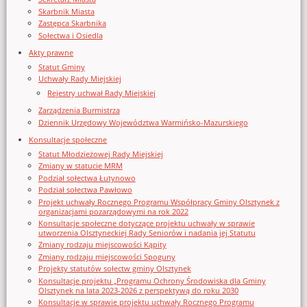
Skarbnik Miasta
Zastępca Skarbnika
Sołectwa i Osiedla
Akty prawne
Statut Gminy
Uchwały Rady Miejskiej
Rejestry uchwał Rady Miejskiej
Zarządzenia Burmistrza
Dziennik Urzędowy Województwa Warmińsko-Mazurskiego
Konsultacje społeczne
Statut Młodzieżowej Rady Miejskiej
Zmiany w statucie MRM
Podział sołectwa Łutynowo
Podział sołectwa Pawłowo
Projekt uchwały Rocznego Programu Współpracy Gminy Olsztynek z
organizacjami pozarządowymi na rok 2022
Konsultacje społeczne dotyczące projektu uchwały w sprawie
utworzenia Olsztyneckiej Rady Seniorów i nadania jej Statutu
Zmiany rodzaju miejscowości Kąpity
Zmiany rodzaju miejscowości Spoguny
Projekty statutów sołectw gminy Olsztynek
Konsultacje projektu „Programu Ochrony Środowiska dla Gminy
Olsztynek na lata 2023-2026 z perspektywą do roku 2030
Konsultacje w sprawie projektu uchwały Rocznego Programu