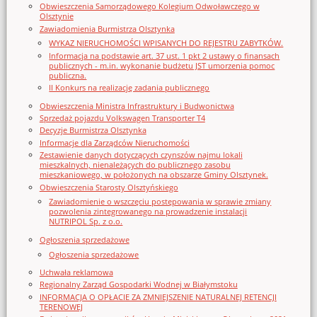
Obwieszczenia Samorządowego Kolegium Odwoławczego w
Olsztynie
Zawiadomienia Burmistrza Olsztynka
WYKAZ NIERUCHOMOŚCI WPISANYCH DO REJESTRU ZABYTKÓW.
Informacja na podstawie art. 37 ust. 1 pkt 2 ustawy o finansach
publicznych - m.in. wykonanie budżetu JST umorzenia pomoc
publiczna.
II Konkurs na realizację zadania publicznego
Obwieszczenia Ministra Infrastruktury i Budwonictwa
Sprzedaż pojazdu Volkswagen Transporter T4
Decyzje Burmistrza Olsztynka
Informacje dla Zarządców Nieruchomości
Zestawienie danych dotyczących czynszów najmu lokali
mieszkalnych, nienależących do publicznego zasobu
mieszkaniowego, w położonych na obszarze Gminy Olsztynek.
Obwieszczenia Starosty Olsztyńskiego
Zawiadomienie o wszczęciu postępowania w sprawie zmiany
pozwolenia zintegrowanego na prowadzenie instalacji
NUTRIPOL Sp. z o.o.
Ogłoszenia sprzedażowe
Ogłoszenia sprzedażowe
Uchwała reklamowa
Regionalny Zarząd Gospodarki Wodnej w Białymstoku
INFORMACJA O OPŁACIE ZA ZMNIEJSZENIE NATURALNEJ RETENCJI
TERENOWEJ