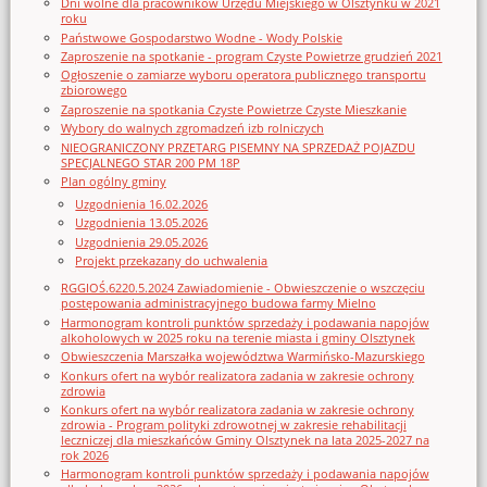
Dni wolne dla pracowników Urzędu Miejskiego w Olsztynku w 2021
roku
Państwowe Gospodarstwo Wodne - Wody Polskie
Zaproszenie na spotkanie - program Czyste Powietrze grudzień 2021
Ogłoszenie o zamiarze wyboru operatora publicznego transportu
zbiorowego
Zaproszenie na spotkania Czyste Powietrze Czyste Mieszkanie
Wybory do walnych zgromadzeń izb rolniczych
NIEOGRANICZONY PRZETARG PISEMNY NA SPRZEDAŻ POJAZDU
SPECJALNEGO STAR 200 PM 18P
Plan ogólny gminy
Uzgodnienia 16.02.2026
Uzgodnienia 13.05.2026
Uzgodnienia 29.05.2026
Projekt przekazany do uchwalenia
RGGIOŚ.6220.5.2024 Zawiadomienie - Obwieszczenie o wszczęciu
postępowania administracyjnego budowa farmy Mielno
Harmonogram kontroli punktów sprzedaży i podawania napojów
alkoholowych w 2025 roku na terenie miasta i gminy Olsztynek
Obwieszczenia Marszałka województwa Warmińsko-Mazurskiego
Konkurs ofert na wybór realizatora zadania w zakresie ochrony
zdrowia
Konkurs ofert na wybór realizatora zadania w zakresie ochrony
zdrowia - Program polityki zdrowotnej w zakresie rehabilitacji
leczniczej dla mieszkańców Gminy Olsztynek na lata 2025-2027 na
rok 2026
Harmonogram kontroli punktów sprzedaży i podawania napojów