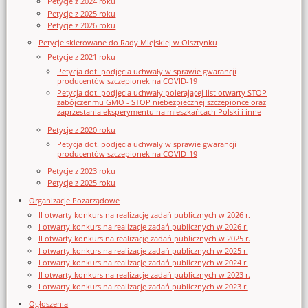
Petycje z 2024 roku
Petycje z 2025 roku
Petycje z 2026 roku
Petycje skierowane do Rady Miejskiej w Olsztynku
Petycje z 2021 roku
Petycja dot. podjęcia uchwały w sprawie gwarancji
producentów szczepionek na COVID-19
Petycja dot. podjęcia uchwały poierającej list otwarty STOP
zabójczenmu GMO - STOP niebezpiecznej szczepionce oraz
zaprzestania eksperymentu na mieszkańcach Polski i inne
Petycje z 2020 roku
Petycja dot. podjęcia uchwały w sprawie gwarancji
producentów szczepionek na COVID-19
Petycje z 2023 roku
Petycje z 2025 roku
Organizacje Pozarządowe
II otwarty konkurs na realizację zadań publicznych w 2026 r.
I otwarty konkurs na realizację zadań publicznych w 2026 r.
II otwarty konkurs na realizację zadań publicznych w 2025 r.
I otwarty konkurs na realizację zadań publicznych w 2025 r.
I otwarty konkurs na realizację zadań publicznych w 2024 r.
II otwarty konkurs na realizację zadań publicznych w 2023 r.
I otwarty konkurs na realizację zadań publicznych w 2023 r.
Ogłoszenia