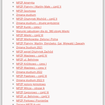
MPZP Ameryka
MPZP Platyny i Warlity Małe – część II
MPZP Sportowa
Zmiana studium
MPZP Olsztynek Wschód – część II
Zmiana studium – drugie wyłożenie
MPZP Kunki – czesc I
Warunki zabudowy dla dz. 380 obręb Mierki
MPZP Mierki – część III
MPZP Mierkowska, Zielona i Polna
MPZP Platyny, Warlity, Elgnówko, Gaj, Wigwałd i Zawady
Zmiana Studium 2021
MPZP węzeł Olsztynek Zachód
MPZP Waplewo – część IV
MPZP ul. Behringa
MPZP Królikowo – czesc I
MPZP Waplewo – czesc V
Zmiana studium 2022
MPZP Pawłowo – część III
Zmiana studium 2022 II
MPZP jezioro Jemiołowo
MPZP Wilcza – obszar A
MPZP Gąsiorowo – część III
MPZP ul. Behringa – część II
MPZP Perłowa i Pionierów
Zmiana MPZP Kunki