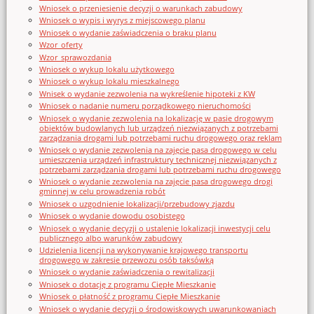
Wniosek o przeniesienie decyzji o warunkach zabudowy
Wniosek o wypis i wyrys z miejscowego planu
Wniosek o wydanie zaświadczenia o braku planu
Wzor_oferty
Wzor_sprawozdania
Wniosek o wykup lokalu użytkowego
Wniosek o wykup lokalu mieszkalnego
Wnisek o wydanie zezwolenia na wykreślenie hipoteki z KW
Wniosek o nadanie numeru porządkowego nieruchomości
Wniosek o wydanie zezwolenia na lokalizację w pasie drogowym
obiektów budowlanych lub urządzeń niezwiązanych z potrzebami
zarządzania drogami lub potrzebami ruchu drogowego oraz reklam
Wniosek o wydanie zezwolenia na zajęcie pasa drogowego w celu
umieszczenia urządzeń infrastruktury technicznej niezwiązanych z
potrzebami zarządzania drogami lub potrzebami ruchu drogowego
Wniosek o wydanie zezwolenia na zajęcie pasa drogowego drogi
gminnej w celu prowadzenia robót
Wniosek o uzgodnienie lokalizacji/przebudowy zjazdu
Wniosek o wydanie dowodu osobistego
Wniosek o wydanie decyzji o ustalenie lokalizacji inwestycji celu
publicznego albo warunków zabudowy
Udzielenia licencji na wykonywanie krajowego transportu
drogowego w zakresie przewozu osób taksówką
Wniosek o wydanie zaświadczenia o rewitalizacji
Wniosek o dotację z programu Ciepłe Mieszkanie
Wniosek o płatność z programu Ciepłe Mieszkanie
Wniosek o wydanie decyzji o środowiskowych uwarunkowaniach