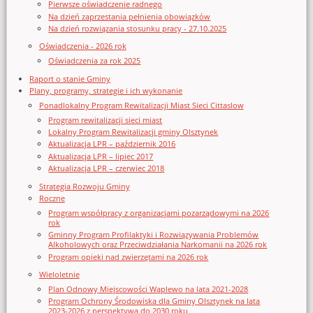
Pierwsze oświadczenie radnego
Na dzień zaprzestania pełnienia obowiązków
Na dzień rozwiązania stosunku pracy - 27.10.2025
Oświadczenia - 2026 rok
Oświadczenia za rok 2025
Raport o stanie Gminy
Plany, programy, strategie i ich wykonanie
Ponadlokalny Program Rewitalizacji Miast Sieci Cittaslow
Program rewitalizacji sieci miast
Lokalny Program Rewitalizacji gminy Olsztynek
Aktualizacja LPR – październik 2016
Aktualizacja LPR – lipiec 2017
Aktualizacja LPR – czerwiec 2018
Strategia Rozwoju Gminy
Roczne
Program współpracy z organizacjami pozarządowymi na 2026
rok
Gminny Program Profilaktyki i Rozwiązywania Problemów
Alkoholowych oraz Przeciwdziałania Narkomanii na 2026 rok
Program opieki nad zwierzętami na 2026 rok
Wieloletnie
Plan Odnowy Miejscowości Waplewo na lata 2021-2028
Program Ochrony Środowiska dla Gminy Olsztynek na lata
2023-2026 z perspektywą do 2030 roku