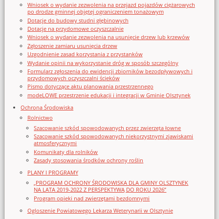
Wniosek o wydanie zezwolenia na przejazd pojazdów ciężarowych
po drodze gminnej objętej ograniczeniem tonażowym
Dotacje do budowy studni głębinowych
Dotacje na przydomowe oczyszczalnie
Wniosek o wydanie zezwolenia na usunięcie drzew lub krzewów
Zgłoszenie zamiaru usunięcia drzew
Uzgodnienie zasad korzystania z przystanków
Wydanie opinii na wykorzystanie dróg w sposób szczególny
Formularz zgłoszenia do ewidencji zbiorników bezodpływowych i
przydomowych oczyszczalni ścieków
Pismo dotyczące aktu planowania przestrzennego
modeLOWE przestrzenie edukacji i integracji w Gminie Olsztynek
Ochrona Środowiska
Rolnictwo
Szacowanie szkód spowodowanych przez zwierzęta łowne
Szacowanie szkód spowodowanych niekorzystnymi zjawiskami
atmosferycznymi
Komunikaty dla rolników
Zasady stosowania środków ochrony roślin
PLANY I PROGRAMY
„PROGRAM OCHRONY ŚRODOWISKA DLA GMINY OLSZTYNEK
NA LATA 2019-2022 Z PERSPEKTYWĄ DO ROKU 2026”
Program opieki nad zwierzętami bezdomnymi
Ogloszenie Powiatowego Lekarza Weterynarii w Olsztynie