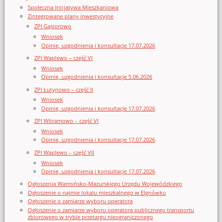
Społeczna Inicjatywa Mieszkaniowa
Zintegrowane plany inwestycyjne
ZPI Gąsiorowo
Wniosek
Opinie, uzgodnienia i konsultacje 17.07.2026
ZPI Waplewo – część VI
Wniosek
Opinie, uzgodnienia i konsultacje 5.06.2026
ZPI Łutynowo – część II
Wniosek
Opinie, uzgodnienia i konsultacje 17.07.2026
ZPI Witramowo – część VI
Wniosek
Opinie, uzgodnienia i konsultacje 17.07.2026
ZPI Waplewo – część VII
Wniosek
Opinie, uzgodnienia i konsultacje 17.07.2026
Ogłoszenia Warmińsko-Mazurskiego Urzędu Wojewódzkiego
Ogłoszenie o najmie lokalu mieszkalnego w Elgnówku
Ogłoszenie o zamiarze wyboru operatora
Ogłoszenie o zamiarze wyboru operatora publicznego transportu
zbiorowego w trybie przetargu nieograniczonego