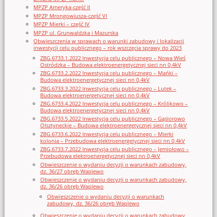
MPZP Ameryka-część II
MPZP Mrongowiusza-część VI
MPZP Mierki – część IV
MPZP ul. Grunwaldzka i Mazurska
Obwieszczenia w sprawach o warunki zabudowy i lokalizacji
inwestycji celu publicznego – rok wszczęcia sprawy do 2023
ZBG.6733.1.2022 Inwestycja celu publicznego – Nowa Wieś
Ostródzka – Budowa elektroenergetycznej sieci nn 0,4kV
ZBG.6733.2.2022 Inwestycja celu publicznego – Mańki –
Budowa elektroenergetycznej sieci nn 0,4kV
ZBG.6733.3.2022 Inwestycja celu publicznego – Lutek –
Budowa elektroenergetycznej sieci nn 0,4kV
ZBG.6733.4.2022 Inwestycja celu publicznego – Królikowo –
Budowa elektroenergetycznej sieci nn 0,4kV
ZBG.6733.5.2022 Inwestycja celu publicznego – Gąsiorowo
Olsztyneckie – Budowa elektroenergetycznej sieci nn 0,4kV
ZBG.6733.6.2022 Inwestycja celu publicznego – Mierki
kolonia – Przebudowa elektroenergetycznej sieci nn 0,4kV
ZBG.6733.7.2022 Inwestycja celu publicznego – Jemiołowo –
Przebudowa elektroenergetycznej sieci nn 0,4kV
Obwieszczenie o wydaniu decyzji o warunkach zabudowy,
dz. 36/27 obręb Waplewo
Obwieszczenie o wydaniu decyzji o warunkach zabudowy,
dz. 36/26 obręb Waplewo
Obwieszczenie o wydaniu decyzji o warunkach
zabudowy, dz. 36/26 obręb Waplewo
Obwieszczenie o wydaniu decyzji o warunkach zabudowy,