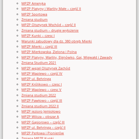
MPZP Ameryka
MPZP Platyny i Warlity Małe – część II
MPZP Sportowa
Zmiana studium
MPZP Olsztynek Wschód – część II
Zmiana studium – drugie wyłożenie
MPZP Kunki – czesc I
Warunki zabudowy dla dz. 380 obręb Mierki
MPZP Mierki – część III
MPZP Mierkowska, Zielona i Polna
MPZP Platyny, Warlity, Elgnówko, Gaj, Wigwałd i Zawady
Zmiana Studium 2021
MPZP węzeł Olsztynek Zachód
MPZP Waplewo – część IV
MPZP ul. Behringa
MPZP Królikowo – czesc I
MPZP Waplewo – czesc V
Zmiana studium 2022
MPZP Pawłowo – część III
Zmiana studium 2022 II
MPZP jezioro Jemiołowo
MPZP Wilcza – obszar A
MPZP Gąsiorowo – część III
MPZP ul. Behringa – część II
MPZP Perłowa i Pionierów
Zmiana MPZP Kunki