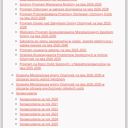
Gminny Program Wspierania Rodziny na lata 2024-2026
Program Osłonowy w zakresie dożywiania na lata 2024-2028
Program Przeciwdziałania Przemocy Domowej i Ochrony Osób
na lata 2023-2028
Program Opieki nad Zabytkami Gminy Olsztynek na lata 2025-
2028
Wieloletni Program Gospodarowania Mieszkaniowym Zasobem
Gminy na lata 2026-2030
Założenia do planu zaopatrzenia w ciepło, energię elektryczna i
paliwa gazowe na lata 2026-2040
Program usuwania azbestu na lata 2025-2032
Strategia Rozwiązywania Problemów Społecznych w gminie
Olsztynek na lata 2026-2035
Program na Rzecz Osób Starszych i z Niepełnosprawnością na
lata 2025-2030
Strategia Młodzieżowa gminy Olsztynek na lata 2026-2030 w
obszarze sportu wśród młodzieży
Strategia Młodzieżowa gminy Olsztynek na lata 2026-2030 w
obszarze zdrowia psychicznego młodych osób
Sprawozdania
Sprawozdania za rok 2020
Sprawozdania za rok 2021
Sprawozdania za rok 2022
Sprawozdania za rok 2023
Sprawozdania za rok 2024
Sprawozdania za rok 2025