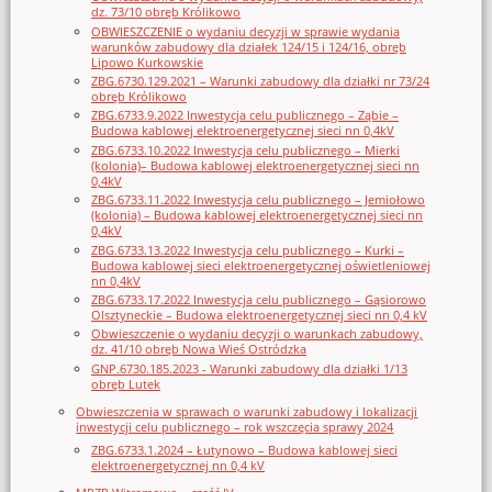
dz. 73/10 obręb Królikowo
OBWIESZCZENIE o wydaniu decyzji w sprawie wydania
warunków zabudowy dla działek 124/15 i 124/16, obręb
Lipowo Kurkowskie
ZBG.6730.129.2021 – Warunki zabudowy dla działki nr 73/24
obręb Królikowo
ZBG.6733.9.2022 Inwestycja celu publicznego – Ząbie –
Budowa kablowej elektroenergetycznej sieci nn 0,4kV
ZBG.6733.10.2022 Inwestycja celu publicznego – Mierki
(kolonia)– Budowa kablowej elektroenergetycznej sieci nn
0,4kV
ZBG.6733.11.2022 Inwestycja celu publicznego – Jemiołowo
(kolonia) – Budowa kablowej elektroenergetycznej sieci nn
0,4kV
ZBG.6733.13.2022 Inwestycja celu publicznego – Kurki –
Budowa kablowej sieci elektroenergetycznej oświetleniowej
nn 0,4kV
ZBG.6733.17.2022 Inwestycja celu publicznego – Gąsiorowo
Olsztyneckie – Budowa elektroenergetycznej sieci nn 0,4 kV
Obwieszczenie o wydaniu decyzji o warunkach zabudowy,
dz. 41/10 obręb Nowa Wieś Ostródzka
GNP.6730.185.2023 - Warunki zabudowy dla działki 1/13
obręb Lutek
Obwieszczenia w sprawach o warunki zabudowy i lokalizacji
inwestycji celu publicznego – rok wszczęcia sprawy 2024
ZBG.6733.1.2024 – Łutynowo – Budowa kablowej sieci
elektroenergetycznej nn 0,4 kV