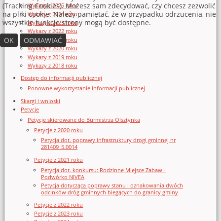
(Tracking Cookies). Możesz sam zdecydować, czy chcesz zezwolić
Wykazy z 2025 roku
na pliki cookie. Należy pamiętać, że w przypadku odrzucenia, nie
Wykazy z 2024 roku
wszystkie funkcje strony mogą być dostępne.
Wykazy z 2023 roku
Wykazy z 2022 roku
OK
ODMAWIAĆ
Wykazy z 2021 roku
Wykazy z 2020 roku
Wykazy z 2019 roku
Wykazy z 2018 roku
Dostęp do informacji publicznej
Ponowne wykorzystanie informacji publicznej
Skargi i wnioski
Petycje
Petycje skierowane do Burmistrza Olsztynka
Petycje z 2020 roku
Petycja dot. poprawy infrastruktury drogi gminnej nr
281409_5.0014
Petycje z 2021 roku
Petycja dot. konkursu: Rodzinne Miejsce Zabaw -
Podwórko NIVEA
Petycja dotycząca poprawy stanu i oznakowania dwóch
odcinków dróg gminnych biegących do granicy gminy
Petycje z 2022 roku
Petycje z 2023 roku