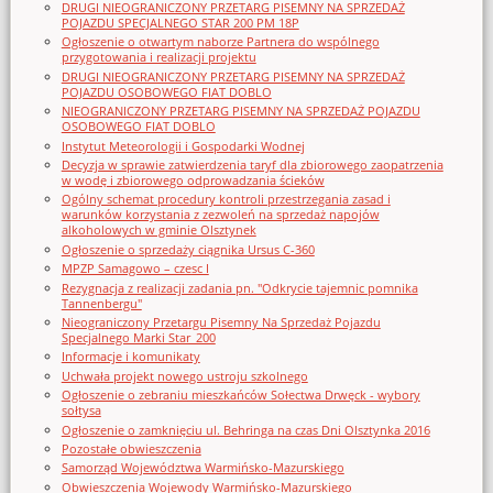
DRUGI NIEOGRANICZONY PRZETARG PISEMNY NA SPRZEDAŻ
POJAZDU SPECJALNEGO STAR 200 PM 18P
Ogłoszenie o otwartym naborze Partnera do wspólnego
przygotowania i realizacji projektu
DRUGI NIEOGRANICZONY PRZETARG PISEMNY NA SPRZEDAŻ
POJAZDU OSOBOWEGO FIAT DOBLO
NIEOGRANICZONY PRZETARG PISEMNY NA SPRZEDAŻ POJAZDU
OSOBOWEGO FIAT DOBLO
Instytut Meteorologii i Gospodarki Wodnej
Decyzja w sprawie zatwierdzenia taryf dla zbiorowego zaopatrzenia
w wodę i zbiorowego odprowadzania ścieków
Ogólny schemat procedury kontroli przestrzegania zasad i
warunków korzystania z zezwoleń na sprzedaż napojów
alkoholowych w gminie Olsztynek
Ogłoszenie o sprzedaży ciągnika Ursus C-360
MPZP Samagowo – czesc I
Rezygnacja z realizacji zadania pn. "Odkrycie tajemnic pomnika
Tannenbergu"
Nieograniczony Przetargu Pisemny Na Sprzedaż Pojazdu
Specjalnego Marki Star_200
Informacje i komunikaty
Uchwała projekt nowego ustroju szkolnego
Ogłoszenie o zebraniu mieszkańców Sołectwa Drwęck - wybory
sołtysa
Ogłoszenie o zamknięciu ul. Behringa na czas Dni Olsztynka 2016
Pozostałe obwieszczenia
Samorząd Województwa Warmińsko-Mazurskiego
Obwieszczenia Wojewody Warmińsko-Mazurskiego