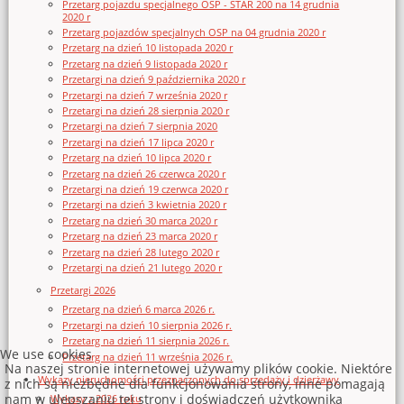
Przetarg pojazdu specjalnego OSP - STAR 200 na 14 grudnia
2020 r
Przetarg pojazdów specjalnych OSP na 04 grudnia 2020 r
Przetarg na dzień 10 listopada 2020 r
Przetarg na dzień 9 listopada 2020 r
Przetargi na dzień 9 października 2020 r
Przetargi na dzień 7 września 2020 r
Przetargi na dzień 28 sierpnia 2020 r
Przetargi na dzień 7 sierpnia 2020
Przetargi na dzień 17 lipca 2020 r
Przetarg na dzień 10 lipca 2020 r
Przetarg na dzień 26 czerwca 2020 r
Przetargi na dzień 19 czerwca 2020 r
Przetargi na dzień 3 kwietnia 2020 r
Przetarg na dzień 30 marca 2020 r
Przetarg na dzień 23 marca 2020 r
Przetarg na dzień 28 lutego 2020 r
Przetargi na dzień 21 lutego 2020 r
Przetargi 2026
Przetarg na dzień 6 marca 2026 r.
Przetargi na dzień 10 sierpnia 2026 r.
Przetarg na dzień 11 sierpnia 2026 r.
We use cookies
Przetarg na dzień 11 września 2026 r.
Na naszej stronie internetowej używamy plików cookie. Niektóre
Wykazy nieruchomości przeznaczonych do sprzedaży i dzierżawy
z nich są niezbędne dla funkcjonowania strony, inne pomagają
nam w ulepszaniu tej strony i doświadczeń użytkownika
Wykazy z 2026 roku