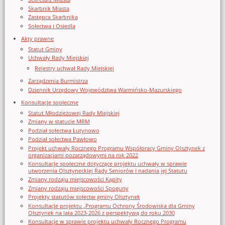
Skarbnik Miasta
Zastępca Skarbnika
Sołectwa i Osiedla
Akty prawne
Statut Gminy
Uchwały Rady Miejskiej
Rejestry uchwał Rady Miejskiej
Zarządzenia Burmistrza
Dziennik Urzędowy Województwa Warmińsko-Mazurskiego
Konsultacje społeczne
Statut Młodzieżowej Rady Miejskiej
Zmiany w statucie MRM
Podział sołectwa Łutynowo
Podział sołectwa Pawłowo
Projekt uchwały Rocznego Programu Współpracy Gminy Olsztynek z
organizacjami pozarządowymi na rok 2022
Konsultacje społeczne dotyczące projektu uchwały w sprawie
utworzenia Olsztyneckiej Rady Seniorów i nadania jej Statutu
Zmiany rodzaju miejscowości Kąpity
Zmiany rodzaju miejscowości Spoguny
Projekty statutów sołectw gminy Olsztynek
Konsultacje projektu „Programu Ochrony Środowiska dla Gminy
Olsztynek na lata 2023-2026 z perspektywą do roku 2030
Konsultacje w sprawie projektu uchwały Rocznego Programu