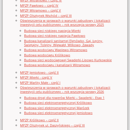
MPZP Witramowo – część IV
MPZP Pawłowo – część IV
MPZP Witramowo – część V
MPZP Olsztynek Wschód – część III
Obwieszczenia w sprawach o warunki zabudowy i lokalizacji
inwestycji celu publicznego – rok wszczęcia sprawy 2025
Budowa sieci niskiego napięcia Mierki
Budowa sieci niskiego napięcia Pawłowo
Budowa kanalizacji sanitarnej Elgnówko, Gaj, Łęciny,
Świętajny, Tolejny, Wigwałd, Wilkowo, Zawady
Budowa wodociągu Waplewo-Witramowo
Budowa wodociągu Królikowo
Budowa sieci wodociągowej Swaderki-Lipowo Kurkowskie
Budowa wodociągu i kanalizacji Witramowo
MPZP Jemiołowo - część II
MPZP Mierki - część V
MPZP Warlity Małe - część I
Obwieszczenia w sprawach o warunki zabudowy i lokalizacji
inwestycji celu publicznego – rok wszczęcia sprawy 2026
Budowa drogi dla rowerów Mierki – Swaderki - Etap 1
Budowa sieci elektroenergetycznej Królikowo
Budowa sieci elektroenergetycznej Marózek
Budowa sieci elektroenergetycznej Jemiołowo
MPZP Królikowo – część II
MPZP Olsztynek ul. Daszyńskiego – część III