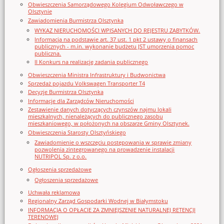
Obwieszczenia Samorządowego Kolegium Odwoławczego w
Olsztynie
Zawiadomienia Burmistrza Olsztynka
WYKAZ NIERUCHOMOŚCI WPISANYCH DO REJESTRU ZABYTKÓW.
Informacja na podstawie art. 37 ust. 1 pkt 2 ustawy o finansach
publicznych - m.in. wykonanie budżetu JST umorzenia pomoc
publiczna.
II Konkurs na realizację zadania publicznego
Obwieszczenia Ministra Infrastruktury i Budwonictwa
Sprzedaż pojazdu Volkswagen Transporter T4
Decyzje Burmistrza Olsztynka
Informacje dla Zarządców Nieruchomości
Zestawienie danych dotyczących czynszów najmu lokali
mieszkalnych, nienależących do publicznego zasobu
mieszkaniowego, w położonych na obszarze Gminy Olsztynek.
Obwieszczenia Starosty Olsztyńskiego
Zawiadomienie o wszczęciu postępowania w sprawie zmiany
pozwolenia zintegrowanego na prowadzenie instalacji
NUTRIPOL Sp. z o.o.
Ogłoszenia sprzedażowe
Ogłoszenia sprzedażowe
Uchwała reklamowa
Regionalny Zarząd Gospodarki Wodnej w Białymstoku
INFORMACJA O OPŁACIE ZA ZMNIEJSZENIE NATURALNEJ RETENCJI
TERENOWEJ