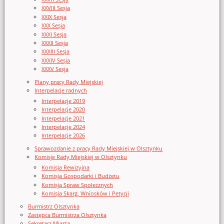
XXVIII Sesja
XXIX Sesja
XXX Sesja
XXXI Sesja
XXXII Sesja
XXXIII Sesja
XXXIV Sesja
XXXV Sesja
Plany pracy Rady Miejskiej
Interpelacje radnych
Interpelacje 2019
Interpelacje 2020
Interpelacje 2021
Interpelacje 2024
Interpelacje 2026
Sprawozdanie z pracy Rady Miejskiej w Olsztynku
Komisje Rady Miejskiej w Olsztynku
Komisja Rewizyjna
Komisja Gospodarki i Budżetu
Komisja Spraw Społecznych
Komisja Skarg, Wniosków i Petycji
Burmistrz Olsztynka
Zastępca Burmistrza Olsztynka
Sekretarz Miasta