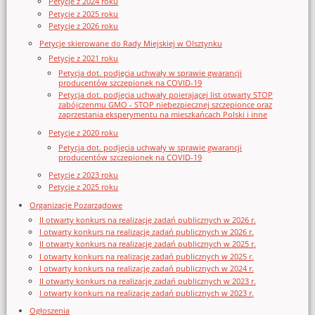
Petycje z 2024 roku
Petycje z 2025 roku
Petycje z 2026 roku
Petycje skierowane do Rady Miejskiej w Olsztynku
Petycje z 2021 roku
Petycja dot. podjęcia uchwały w sprawie gwarancji
producentów szczepionek na COVID-19
Petycja dot. podjęcia uchwały poierającej list otwarty STOP
zabójczenmu GMO - STOP niebezpiecznej szczepionce oraz
zaprzestania eksperymentu na mieszkańcach Polski i inne
Petycje z 2020 roku
Petycja dot. podjęcia uchwały w sprawie gwarancji
producentów szczepionek na COVID-19
Petycje z 2023 roku
Petycje z 2025 roku
Organizacje Pozarządowe
II otwarty konkurs na realizację zadań publicznych w 2026 r.
I otwarty konkurs na realizację zadań publicznych w 2026 r.
II otwarty konkurs na realizację zadań publicznych w 2025 r.
I otwarty konkurs na realizację zadań publicznych w 2025 r.
I otwarty konkurs na realizację zadań publicznych w 2024 r.
II otwarty konkurs na realizację zadań publicznych w 2023 r.
I otwarty konkurs na realizację zadań publicznych w 2023 r.
Ogłoszenia