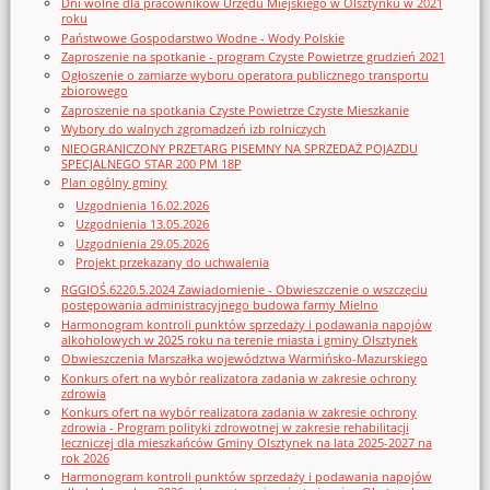
Dni wolne dla pracowników Urzędu Miejskiego w Olsztynku w 2021
roku
Państwowe Gospodarstwo Wodne - Wody Polskie
Zaproszenie na spotkanie - program Czyste Powietrze grudzień 2021
Ogłoszenie o zamiarze wyboru operatora publicznego transportu
zbiorowego
Zaproszenie na spotkania Czyste Powietrze Czyste Mieszkanie
Wybory do walnych zgromadzeń izb rolniczych
NIEOGRANICZONY PRZETARG PISEMNY NA SPRZEDAŻ POJAZDU
SPECJALNEGO STAR 200 PM 18P
Plan ogólny gminy
Uzgodnienia 16.02.2026
Uzgodnienia 13.05.2026
Uzgodnienia 29.05.2026
Projekt przekazany do uchwalenia
RGGIOŚ.6220.5.2024 Zawiadomienie - Obwieszczenie o wszczęciu
postępowania administracyjnego budowa farmy Mielno
Harmonogram kontroli punktów sprzedaży i podawania napojów
alkoholowych w 2025 roku na terenie miasta i gminy Olsztynek
Obwieszczenia Marszałka województwa Warmińsko-Mazurskiego
Konkurs ofert na wybór realizatora zadania w zakresie ochrony
zdrowia
Konkurs ofert na wybór realizatora zadania w zakresie ochrony
zdrowia - Program polityki zdrowotnej w zakresie rehabilitacji
leczniczej dla mieszkańców Gminy Olsztynek na lata 2025-2027 na
rok 2026
Harmonogram kontroli punktów sprzedaży i podawania napojów