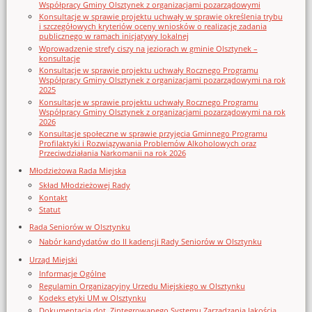
Współpracy Gminy Olsztynek z organizacjami pozarządowymi
Konsultacje w sprawie projektu uchwały w sprawie określenia trybu
i szczegółowych kryteriów oceny wniosków o realizację zadania
publicznego w ramach inicjatywy lokalnej
Wprowadzenie strefy ciszy na jeziorach w gminie Olsztynek –
konsultacje
Konsultacje w sprawie projektu uchwały Rocznego Programu
Współpracy Gminy Olsztynek z organizacjami pozarządowymi na rok
2025
Konsultacje w sprawie projektu uchwały Rocznego Programu
Współpracy Gminy Olsztynek z organizacjami pozarządowymi na rok
2026
Konsultacje społeczne w sprawie przyjęcia Gminnego Programu
Profilaktyki i Rozwiązywania Problemów Alkoholowych oraz
Przeciwdziałania Narkomanii na rok 2026
Młodzieżowa Rada Miejska
Skład Młodzieżowej Rady
Kontakt
Statut
Rada Seniorów w Olsztynku
Nabór kandydatów do II kadencji Rady Seniorów w Olsztynku
Urząd Miejski
Informacje Ogólne
Regulamin Organizacyjny Urzedu Miejskiego w Olsztynku
Kodeks etyki UM w Olsztynku
Dokumentacja dot. Zintegrowanego Systemu Zarządzania Jakością