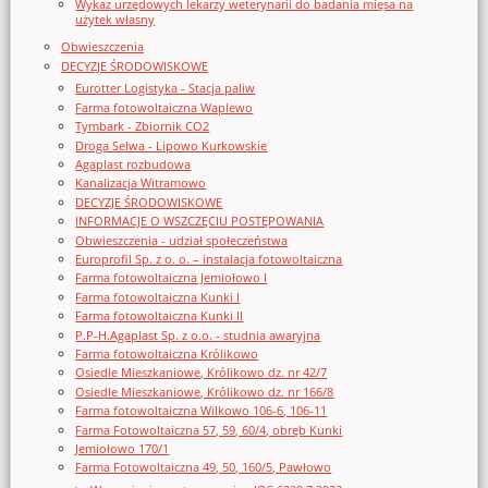
Wykaz urzędowych lekarzy weterynarii do badania mięsa na
użytek własny
Obwieszczenia
DECYZJE ŚRODOWISKOWE
Eurotter Logistyka - Stacja paliw
Farma fotowoltaiczna Waplewo
Tymbark - Zbiornik CO2
Droga Selwa - Lipowo Kurkowskie
Agaplast rozbudowa
Kanalizacja Witramowo
DECYZJE ŚRODOWISKOWE
INFORMACJE O WSZCZĘCIU POSTĘPOWANIA
Obwieszczenia - udział społeczeństwa
Europrofil Sp. z o. o. – instalacja fotowoltaiczna
Farma fotowoltaiczna Jemiołowo I
Farma fotowoltaiczna Kunki I
Farma fotowoltaiczna Kunki II
P.P-H.Agaplast Sp. z o.o. - studnia awaryjna
Farma fotowoltaiczna Królikowo
Osiedle Mieszkaniowe, Królikowo dz. nr 42/7
Osiedle Mieszkaniowe, Królikowo dz. nr 166/8
Farma fotowoltaiczna Wilkowo 106-6, 106-11
Farma Fotowoltaiczna 57, 59, 60/4, obręb Kunki
Jemiołowo 170/1
Farma Fotowoltaiczna 49, 50, 160/5, Pawłowo