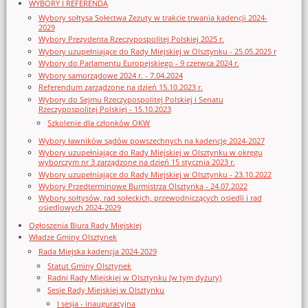
WYBORY I REFERENDA
Wybory sołtysa Sołectwa Zezuty w trakcie trwania kadencji 2024-
2029
Wybory Prezydenta Rzeczypospolitej Polskiej 2025 r.
Wybory uzupełniające do Rady Miejskiej w Olsztynku - 25.05.2025 r
Wybory do Parlamentu Europejskiego - 9 czerwca 2024 r.
Wybory samorządowe 2024 r. - 7.04.2024
Referendum zarządzone na dzień 15.10.2023 r.
Wybory do Sejmu Rzeczypospolitej Polskiej i Senatu
Rzeczypospolitej Polskiej - 15.10.2023
Szkolenie dla członków OKW
Wybory ławników sądów powszechnych na kadencję 2024-2027
Wybory uzupełniające do Rady Miejskiej w Olsztynku w okręgu
wyborczym nr 3 zarządzone na dzień 15 stycznia 2023 r.
Wybory uzupełniające do Rady Miejskiej w Olsztynku - 23.10.2022
Wybory Przedterminowe Burmistrza Olsztynka - 24.07.2022
Wybory sołtysów, rad sołeckich, przewodniczących osiedli i rad
osiedlowych 2024-2029
Ogłoszenia Biura Rady Miejskiej
Władze Gminy Olsztynek
Rada Miejska kadencja 2024-2029
Statut Gminy Olsztynek
Radni Rady Miejskiej w Olsztynku (w tym dyżury)
Sesje Rady Miejskiej w Olsztynku
I sesja - inauguracyjna