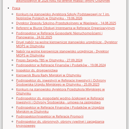
alkoholowych w 2026 roku na terenie miasta i gminy Olsztynek
Praca
Konkurs na stanowisko dyrektora Szkoły Podstawowej nr 1 im.
Noblistów Polskich w Olsztynku - 19.06.2026
Dyrektor Zespołu Szkolno-Przedszkolnego w Waplewie - 14.08.2025
Referent w Biurze Obsługi Interesanta w Referacie Organizacyjnym
Podinspektor w Referacie Gospodarki Nieruchomościami i
Planowania - 24.02.2025
Drugi nabór na wolne kierownicze stanowisko urzędnicze - Dyrektor
MOPS w Olsztynku
Nabór na wolne kierownicze stanowisko urzędnicze - Dyrektor
MOPS w Olsztynku
Prezes Zarządu TBS w Olsztynku - 27.09.2024
Podinspektor w Referacie Finansów i Podatków - 19.08.2024
Inspektor ds. drogownictwa
Kierownik Biura Rady Miejskiej w Olsztynku
Podinspektor ds. inwestycji w Referacie Inwestycji i Ochrony
Środowiska Urzędu Miejskiego w Olsztynku - 25.09.2023
Konkurs na stanowisko dyrektora Przedszkola Miejskiego w
Olsztynku
Podinspektor ds. gospodarki wodno-ściekowej w Referacie
Inwestycji i Ochrony Środowiska - umowa na zastępstwo
Podinspektor w Referacie Finansów i Podatków w Urzędzie
Miejskim w Olsztynku
Podinspektor/inspektor w Referacie Promocji
Podinspektor ds. obronnych, obrony cywilnej i zarządzania
kryzysowego