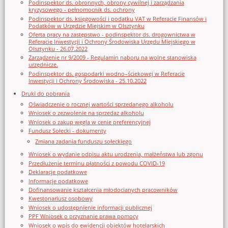
Podinspektor ds. obronnych, obrony cywilnej i zarządzania
kryzysowego - pełnomocnik ds. ochrony
Podinspektor ds. księgowości i podatku VAT w Referacie Finansów i
Podatków w Urzędzie Miejskim w Olsztynku
Oferta pracy na zastępstwo - podinspektor ds. drogownictwa w
Referacie Inwestycji i Ochrony Środowiska Urzędu Miejskiego w
Olsztynku - 26.07.2022
Zarządzenie nr 9/2009 - Regulamin naboru na wolne stanowiska
urzędnicze.
Podinspektor ds. gospodarki wodno–ściekowej w Referacie
Inwestycji i Ochrony Środowiska - 25.10.2022
Druki do pobrania
Oświadczenie o rocznej wartości sprzedanego alkoholu
Wniosek o zezwolenie na sprzedaz alkoholu
Wniosek o zakup węgla w cenie preferencyjnej
Fundusz Sołecki - dokumenty
Zmiana zadania funduszu sołeckiego
Wniosek o wydanie odpisu aktu urodzenia, małżeństwa lub zgonu
Przedłużenie terminu płatności z powodu COVID-19
Deklaracje podatkowe
Informacje podatkowe
Dofinansowanie kształcenia młodocianych pracowników
Kwestonariusz osobowy
Wniosek o udostępnienie informacji publicznej
PPF Wniosek o przyznanie prawa pomocy
Wniosek o wpis do ewidencji obiektów hotelarskich