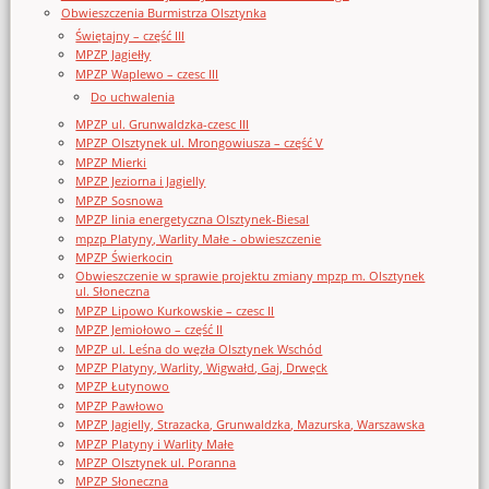
Obwieszczenia Burmistrza Olsztynka
Świętajny – część III
MPZP Jagiełły
MPZP Waplewo – czesc III
Do uchwalenia
MPZP ul. Grunwaldzka-czesc III
MPZP Olsztynek ul. Mrongowiusza – część V
MPZP Mierki
MPZP Jeziorna i Jagielly
MPZP Sosnowa
MPZP linia energetyczna Olsztynek-Biesal
mpzp Platyny, Warlity Małe - obwieszczenie
MPZP Świerkocin
Obwieszczenie w sprawie projektu zmiany mpzp m. Olsztynek
ul. Słoneczna
MPZP Lipowo Kurkowskie – czesc II
MPZP Jemiołowo – część II
MPZP ul. Leśna do węzła Olsztynek Wschód
MPZP Platyny, Warlity, Wigwałd, Gaj, Drwęck
MPZP Łutynowo
MPZP Pawłowo
MPZP Jagielly, Strazacka, Grunwaldzka, Mazurska, Warszawska
MPZP Platyny i Warlity Małe
MPZP Olsztynek ul. Poranna
MPZP Słoneczna