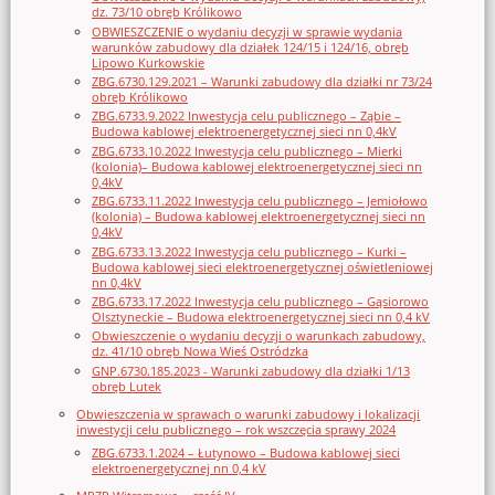
dz. 73/10 obręb Królikowo
OBWIESZCZENIE o wydaniu decyzji w sprawie wydania
warunków zabudowy dla działek 124/15 i 124/16, obręb
Lipowo Kurkowskie
ZBG.6730.129.2021 – Warunki zabudowy dla działki nr 73/24
obręb Królikowo
ZBG.6733.9.2022 Inwestycja celu publicznego – Ząbie –
Budowa kablowej elektroenergetycznej sieci nn 0,4kV
ZBG.6733.10.2022 Inwestycja celu publicznego – Mierki
(kolonia)– Budowa kablowej elektroenergetycznej sieci nn
0,4kV
ZBG.6733.11.2022 Inwestycja celu publicznego – Jemiołowo
(kolonia) – Budowa kablowej elektroenergetycznej sieci nn
0,4kV
ZBG.6733.13.2022 Inwestycja celu publicznego – Kurki –
Budowa kablowej sieci elektroenergetycznej oświetleniowej
nn 0,4kV
ZBG.6733.17.2022 Inwestycja celu publicznego – Gąsiorowo
Olsztyneckie – Budowa elektroenergetycznej sieci nn 0,4 kV
Obwieszczenie o wydaniu decyzji o warunkach zabudowy,
dz. 41/10 obręb Nowa Wieś Ostródzka
GNP.6730.185.2023 - Warunki zabudowy dla działki 1/13
obręb Lutek
Obwieszczenia w sprawach o warunki zabudowy i lokalizacji
inwestycji celu publicznego – rok wszczęcia sprawy 2024
ZBG.6733.1.2024 – Łutynowo – Budowa kablowej sieci
elektroenergetycznej nn 0,4 kV