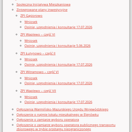
Społeczna Inicjatywa Mieszkaniowa
Zintegrowane plany inwestycyjne
ZPI Gąsiorowo
Wniosek
Opinie, uzgodnienia i konsultacje 17.07.2026
ZPI Waplewo – część VI
Wniosek
Opinie, uzgodnienia i konsultacje 5.06.2026
ZPI Łutynowo – część II
Wniosek
Opinie, uzgodnienia i konsultacje 17.07.2026
ZPI Witramowo – część VI
Wniosek
Opinie, uzgodnienia i konsultacje 17.07.2026
ZPI Waplewo – część VII
Wniosek
Opinie, uzgodnienia i konsultacje 17.07.2026
Ogłoszenia Warmińsko-Mazurskiego Urzędu Wojewódzkiego
Ogłoszenie o najmie lokalu mieszkalnego w Elgnówku
Ogłoszenie o zamiarze wyboru operatora
Ogłoszenie o zamiarze wyboru operatora publicznego transportu
zbiorowego w trybie przetargu nieograniczonego