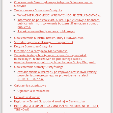
Obwieszczenia Samorządowego Kolegium Odwoławczego w
Olsztynie
Zawiadomienia Burmistrza Olsztynka
WYKAZ NIERUCHOMOŚCI WPISANYCH DO REJESTRU ZABYTKÓW.
Informacja na podstawie art. 37 ust. 1 pkt 2 ustawy o finansach
publicznych - m.in. wykonanie budżetu JST umorzenia pomoc
publiczna.
II Konkurs na realizację zadania publicznego
Obwieszczenia Ministra Infrastruktury i Budwonictwa
Sprzedaż pojazdu Volkswagen Transporter T4
Decyzje Burmistrza Olsztynka
Informacje dla Zarządców Nieruchomości
Zestawienie danych dotyczących czynszów najmu lokali
mieszkalnych, nienależących do publicznego zasobu
mieszkaniowego, w położonych na obszarze Gminy Olsztynek.
Obwieszczenia Starosty Olsztyńskiego
Zawiadomienie o wszczęciu postępowania w sprawie zmiany
pozwolenia zintegrowanego na prowadzenie instalacji
NUTRIPOL Sp. z o.o.
Ogłoszenia sprzedażowe
Ogłoszenia sprzedażowe
Uchwała reklamowa
Regionalny Zarząd Gospodarki Wodnej w Białymstoku
INFORMACJA O OPŁACIE ZA ZMNIEJSZENIE NATURALNEJ RETENCJI
TERENOWEJ