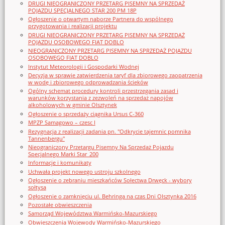
DRUGI NIEOGRANICZONY PRZETARG PISEMNY NA SPRZEDAŻ
POJAZDU SPECJALNEGO STAR 200 PM 18P
Ogłoszenie o otwartym naborze Partnera do wspólnego
przygotowania i realizacji projektu
DRUGI NIEOGRANICZONY PRZETARG PISEMNY NA SPRZEDAŻ
POJAZDU OSOBOWEGO FIAT DOBLO
NIEOGRANICZONY PRZETARG PISEMNY NA SPRZEDAŻ POJAZDU
OSOBOWEGO FIAT DOBLO
Instytut Meteorologii i Gospodarki Wodnej
Decyzja w sprawie zatwierdzenia taryf dla zbiorowego zaopatrzenia
w wodę i zbiorowego odprowadzania ścieków
Ogólny schemat procedury kontroli przestrzegania zasad i
warunków korzystania z zezwoleń na sprzedaż napojów
alkoholowych w gminie Olsztynek
Ogłoszenie o sprzedaży ciągnika Ursus C-360
MPZP Samagowo – czesc I
Rezygnacja z realizacji zadania pn. "Odkrycie tajemnic pomnika
Tannenbergu"
Nieograniczony Przetargu Pisemny Na Sprzedaż Pojazdu
Specjalnego Marki Star_200
Informacje i komunikaty
Uchwała projekt nowego ustroju szkolnego
Ogłoszenie o zebraniu mieszkańców Sołectwa Drwęck - wybory
sołtysa
Ogłoszenie o zamknięciu ul. Behringa na czas Dni Olsztynka 2016
Pozostałe obwieszczenia
Samorząd Województwa Warmińsko-Mazurskiego
Obwieszczenia Wojewody Warmińsko-Mazurskiego