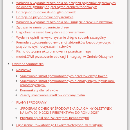
Wniosek o wydanie zezwolenia na przejazd pojazdów ciężarowych
po drodze gminnej objętej ograniczeniem tonażowym
Dotacje do budowy studni głębinowych
Dotacje na przydomowe oczyszczalnie
Wniosek o wydanie zezwolenia na usunięcie drzew lub krzewów
Zgłoszenie zamiaru usunięcia drzew
Uzgodnienie zasad korzystania z przystanków
Wydanie opinii na wykorzystanie dróg w sposób szczególny
Formularz zgłoszenia do ewidencji zbiorników bezodpływowych i
przydomowych oczyszczalni ścieków
Pismo dotyczące aktu planowania przestrzennego
modeLOWE przestrzenie edukacji i integracji w Gminie Olsztynek
Ochrona Środowiska
Rolnictwo
Szacowanie szkód spowodowanych przez zwierzęta łowne
Szacowanie szkód spowodowanych niekorzystnymi zjawiskami
atmosferycznymi
Komunikaty dla rolników
Zasady stosowania środków ochrony roślin
PLANY I PROGRAMY
„PROGRAM OCHRONY ŚRODOWISKA DLA GMINY OLSZTYNEK
NA LATA 2019-2022 Z PERSPEKTYWĄ DO ROKU 2026”
Program opieki nad zwierzętami bezdomnymi
Ogloszenie Powiatowego Lekarza Weterynarii w Olsztynie