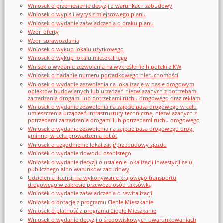
Wniosek o przeniesienie decyzji o warunkach zabudowy
Wniosek o wypis i wyrys z miejscowego planu
Wniosek o wydanie zaświadczenia o braku planu
Wzor_oferty
Wzor_sprawozdania
Wniosek o wykup lokalu użytkowego
Wniosek o wykup lokalu mieszkalnego
Wnisek o wydanie zezwolenia na wykreślenie hipoteki z KW
Wniosek o nadanie numeru porządkowego nieruchomości
Wniosek o wydanie zezwolenia na lokalizację w pasie drogowym
obiektów budowlanych lub urządzeń niezwiązanych z potrzebami
zarządzania drogami lub potrzebami ruchu drogowego oraz reklam
Wniosek o wydanie zezwolenia na zajęcie pasa drogowego w celu
umieszczenia urządzeń infrastruktury technicznej niezwiązanych z
potrzebami zarządzania drogami lub potrzebami ruchu drogowego
Wniosek o wydanie zezwolenia na zajęcie pasa drogowego drogi
gminnej w celu prowadzenia robót
Wniosek o uzgodnienie lokalizacji/przebudowy zjazdu
Wniosek o wydanie dowodu osobistego
Wniosek o wydanie decyzji o ustalenie lokalizacji inwestycji celu
publicznego albo warunków zabudowy
Udzielenia licencji na wykonywanie krajowego transportu
drogowego w zakresie przewozu osób taksówką
Wniosek o wydanie zaświadczenia o rewitalizacji
Wniosek o dotację z programu Ciepłe Mieszkanie
Wniosek o płatność z programu Ciepłe Mieszkanie
Wniosek o wydanie decyzji o środowiskowych uwarunkowaniach