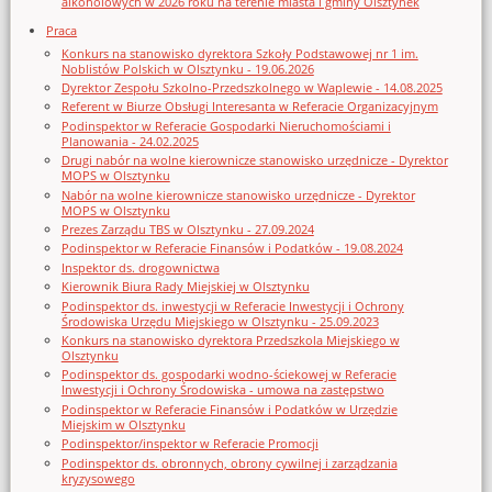
alkoholowych w 2026 roku na terenie miasta i gminy Olsztynek
Praca
Konkurs na stanowisko dyrektora Szkoły Podstawowej nr 1 im.
Noblistów Polskich w Olsztynku - 19.06.2026
Dyrektor Zespołu Szkolno-Przedszkolnego w Waplewie - 14.08.2025
Referent w Biurze Obsługi Interesanta w Referacie Organizacyjnym
Podinspektor w Referacie Gospodarki Nieruchomościami i
Planowania - 24.02.2025
Drugi nabór na wolne kierownicze stanowisko urzędnicze - Dyrektor
MOPS w Olsztynku
Nabór na wolne kierownicze stanowisko urzędnicze - Dyrektor
MOPS w Olsztynku
Prezes Zarządu TBS w Olsztynku - 27.09.2024
Podinspektor w Referacie Finansów i Podatków - 19.08.2024
Inspektor ds. drogownictwa
Kierownik Biura Rady Miejskiej w Olsztynku
Podinspektor ds. inwestycji w Referacie Inwestycji i Ochrony
Środowiska Urzędu Miejskiego w Olsztynku - 25.09.2023
Konkurs na stanowisko dyrektora Przedszkola Miejskiego w
Olsztynku
Podinspektor ds. gospodarki wodno-ściekowej w Referacie
Inwestycji i Ochrony Środowiska - umowa na zastępstwo
Podinspektor w Referacie Finansów i Podatków w Urzędzie
Miejskim w Olsztynku
Podinspektor/inspektor w Referacie Promocji
Podinspektor ds. obronnych, obrony cywilnej i zarządzania
kryzysowego