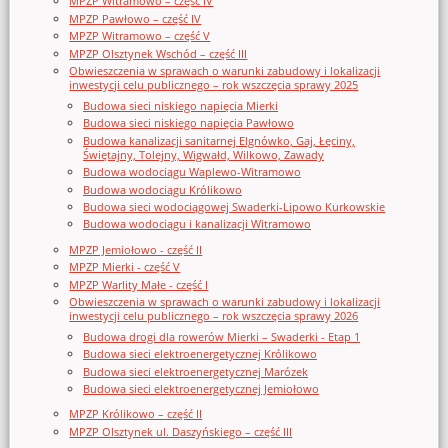
MPZP Witramowo – część IV
MPZP Pawłowo – część IV
MPZP Witramowo – część V
MPZP Olsztynek Wschód – część III
Obwieszczenia w sprawach o warunki zabudowy i lokalizacji
inwestycji celu publicznego – rok wszczęcia sprawy 2025
Budowa sieci niskiego napięcia Mierki
Budowa sieci niskiego napięcia Pawłowo
Budowa kanalizacji sanitarnej Elgnówko, Gaj, Łęciny,
Świętajny, Tolejny, Wigwałd, Wilkowo, Zawady
Budowa wodociągu Waplewo-Witramowo
Budowa wodociągu Królikowo
Budowa sieci wodociągowej Swaderki-Lipowo Kurkowskie
Budowa wodociągu i kanalizacji Witramowo
MPZP Jemiołowo - część II
MPZP Mierki - część V
MPZP Warlity Małe - część I
Obwieszczenia w sprawach o warunki zabudowy i lokalizacji
inwestycji celu publicznego – rok wszczęcia sprawy 2026
Budowa drogi dla rowerów Mierki – Swaderki - Etap 1
Budowa sieci elektroenergetycznej Królikowo
Budowa sieci elektroenergetycznej Marózek
Budowa sieci elektroenergetycznej Jemiołowo
MPZP Królikowo – część II
MPZP Olsztynek ul. Daszyńskiego – część III