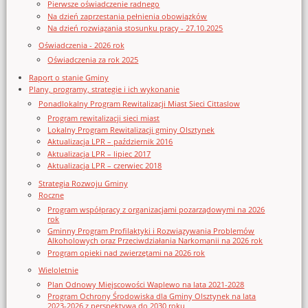
Pierwsze oświadczenie radnego
Na dzień zaprzestania pełnienia obowiązków
Na dzień rozwiązania stosunku pracy - 27.10.2025
Oświadczenia - 2026 rok
Oświadczenia za rok 2025
Raport o stanie Gminy
Plany, programy, strategie i ich wykonanie
Ponadlokalny Program Rewitalizacji Miast Sieci Cittaslow
Program rewitalizacji sieci miast
Lokalny Program Rewitalizacji gminy Olsztynek
Aktualizacja LPR – październik 2016
Aktualizacja LPR – lipiec 2017
Aktualizacja LPR – czerwiec 2018
Strategia Rozwoju Gminy
Roczne
Program współpracy z organizacjami pozarządowymi na 2026
rok
Gminny Program Profilaktyki i Rozwiązywania Problemów
Alkoholowych oraz Przeciwdziałania Narkomanii na 2026 rok
Program opieki nad zwierzętami na 2026 rok
Wieloletnie
Plan Odnowy Miejscowości Waplewo na lata 2021-2028
Program Ochrony Środowiska dla Gminy Olsztynek na lata
2023-2026 z perspektywą do 2030 roku