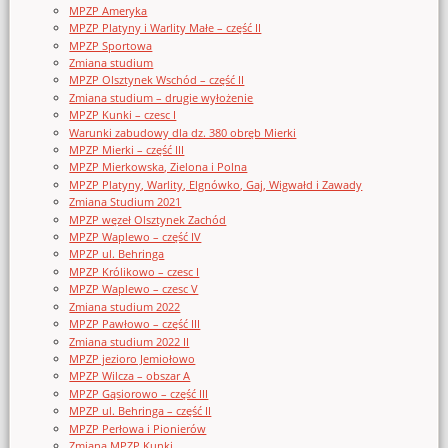
MPZP Ameryka
MPZP Platyny i Warlity Małe – część II
MPZP Sportowa
Zmiana studium
MPZP Olsztynek Wschód – część II
Zmiana studium – drugie wyłożenie
MPZP Kunki – czesc I
Warunki zabudowy dla dz. 380 obręb Mierki
MPZP Mierki – część III
MPZP Mierkowska, Zielona i Polna
MPZP Platyny, Warlity, Elgnówko, Gaj, Wigwałd i Zawady
Zmiana Studium 2021
MPZP węzeł Olsztynek Zachód
MPZP Waplewo – część IV
MPZP ul. Behringa
MPZP Królikowo – czesc I
MPZP Waplewo – czesc V
Zmiana studium 2022
MPZP Pawłowo – część III
Zmiana studium 2022 II
MPZP jezioro Jemiołowo
MPZP Wilcza – obszar A
MPZP Gąsiorowo – część III
MPZP ul. Behringa – część II
MPZP Perłowa i Pionierów
Zmiana MPZP Kunki