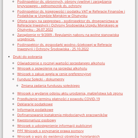
Podinspektor ds. obronnych, obrony cywilnej i zarządzania
kryzysowego - pełnomocnik ds. ochrony
Podinspektor ds. księgowości i podatku VAT w Referacie Finansów i
Podatków w Urzędzie Miejskim w Olsztynku
Oferta pracy na zastępstwo - podinspektor ds. drogownictwa w
Referacie Inwestycji i Ochrony Środowiska Urzędu Miejskiego w
Olsztynku - 26.07.2022
Zarządzenie nr 9/2009 - Regulamin naboru na wolne stanowiska
urzędnicze.
Podinspektor ds. gospodarki wodno–ściekowej w Referacie
Inwestycji i Ochrony Środowiska - 25.10.2022
Druki do pobrania
Oświadczenie o rocznej wartości sprzedanego alkoholu
Wniosek o zezwolenie na sprzedaz alkoholu
Wniosek o zakup węgla w cenie preferencyjnej
Fundusz Sołecki - dokumenty
Zmiana zadania funduszu sołeckiego
Wniosek o wydanie odpisu aktu urodzenia, małżeństwa lub zgonu
Przedłużenie terminu płatności z powodu COVID-19
Deklaracje podatkowe
Informacje podatkowe
Dofinansowanie kształcenia młodocianych pracowników
Kwestonariusz osobowy
Wniosek o udostępnienie informacji publicznej
PPF Wniosek o przyznanie prawa pomocy
Wniosek o wpis do ewidencji obiektów hotelarskich