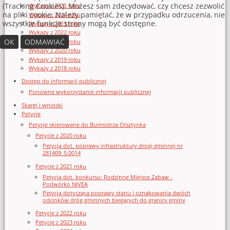
(Tracking Cookies). Możesz sam zdecydować, czy chcesz zezwolić
Wykazy z 2025 roku
na pliki cookie. Należy pamiętać, że w przypadku odrzucenia, nie
Wykazy z 2024 roku
wszystkie funkcje strony mogą być dostępne.
Wykazy z 2023 roku
Wykazy z 2022 roku
OK
ODMAWIAĆ
Wykazy z 2021 roku
Wykazy z 2020 roku
Wykazy z 2019 roku
Wykazy z 2018 roku
Dostęp do informacji publicznej
Ponowne wykorzystanie informacji publicznej
Skargi i wnioski
Petycje
Petycje skierowane do Burmistrza Olsztynka
Petycje z 2020 roku
Petycja dot. poprawy infrastruktury drogi gminnej nr
281409_5.0014
Petycje z 2021 roku
Petycja dot. konkursu: Rodzinne Miejsce Zabaw -
Podwórko NIVEA
Petycja dotycząca poprawy stanu i oznakowania dwóch
odcinków dróg gminnych biegących do granicy gminy
Petycje z 2022 roku
Petycje z 2023 roku