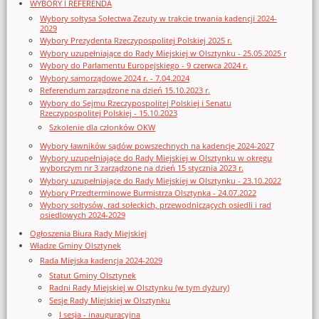
WYBORY I REFERENDA
Wybory sołtysa Sołectwa Zezuty w trakcie trwania kadencji 2024-
2029
Wybory Prezydenta Rzeczypospolitej Polskiej 2025 r.
Wybory uzupełniające do Rady Miejskiej w Olsztynku - 25.05.2025 r
Wybory do Parlamentu Europejskiego - 9 czerwca 2024 r.
Wybory samorządowe 2024 r. - 7.04.2024
Referendum zarządzone na dzień 15.10.2023 r.
Wybory do Sejmu Rzeczypospolitej Polskiej i Senatu
Rzeczypospolitej Polskiej - 15.10.2023
Szkolenie dla członków OKW
Wybory ławników sądów powszechnych na kadencję 2024-2027
Wybory uzupełniające do Rady Miejskiej w Olsztynku w okręgu
wyborczym nr 3 zarządzone na dzień 15 stycznia 2023 r.
Wybory uzupełniające do Rady Miejskiej w Olsztynku - 23.10.2022
Wybory Przedterminowe Burmistrza Olsztynka - 24.07.2022
Wybory sołtysów, rad sołeckich, przewodniczących osiedli i rad
osiedlowych 2024-2029
Ogłoszenia Biura Rady Miejskiej
Władze Gminy Olsztynek
Rada Miejska kadencja 2024-2029
Statut Gminy Olsztynek
Radni Rady Miejskiej w Olsztynku (w tym dyżury)
Sesje Rady Miejskiej w Olsztynku
I sesja - inauguracyjna