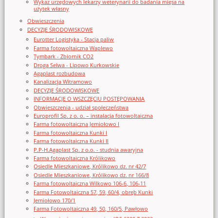
Wykaz urzędowych lekarzy weterynarii do badania mięsa na
użytek własny
Obwieszczenia
DECYZJE ŚRODOWISKOWE
Eurotter Logistyka - Stacja paliw
Farma fotowoltaiczna Waplewo
Tymbark - Zbiornik CO2
Droga Selwa - Lipowo Kurkowskie
Agaplast rozbudowa
Kanalizacja Witramowo
DECYZJE ŚRODOWISKOWE
INFORMACJE O WSZCZĘCIU POSTĘPOWANIA
Obwieszczenia - udział społeczeństwa
Europrofil Sp. z o. o. – instalacja fotowoltaiczna
Farma fotowoltaiczna Jemiołowo I
Farma fotowoltaiczna Kunki I
Farma fotowoltaiczna Kunki II
P.P-H.Agaplast Sp. z o.o. - studnia awaryjna
Farma fotowoltaiczna Królikowo
Osiedle Mieszkaniowe, Królikowo dz. nr 42/7
Osiedle Mieszkaniowe, Królikowo dz. nr 166/8
Farma fotowoltaiczna Wilkowo 106-6, 106-11
Farma Fotowoltaiczna 57, 59, 60/4, obręb Kunki
Jemiołowo 170/1
Farma Fotowoltaiczna 49, 50, 160/5, Pawłowo