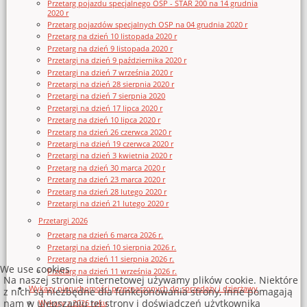
Przetarg pojazdu specjalnego OSP - STAR 200 na 14 grudnia
2020 r
Przetarg pojazdów specjalnych OSP na 04 grudnia 2020 r
Przetarg na dzień 10 listopada 2020 r
Przetarg na dzień 9 listopada 2020 r
Przetargi na dzień 9 października 2020 r
Przetargi na dzień 7 września 2020 r
Przetargi na dzień 28 sierpnia 2020 r
Przetargi na dzień 7 sierpnia 2020
Przetargi na dzień 17 lipca 2020 r
Przetarg na dzień 10 lipca 2020 r
Przetarg na dzień 26 czerwca 2020 r
Przetargi na dzień 19 czerwca 2020 r
Przetargi na dzień 3 kwietnia 2020 r
Przetarg na dzień 30 marca 2020 r
Przetarg na dzień 23 marca 2020 r
Przetarg na dzień 28 lutego 2020 r
Przetargi na dzień 21 lutego 2020 r
Przetargi 2026
Przetarg na dzień 6 marca 2026 r.
Przetargi na dzień 10 sierpnia 2026 r.
Przetarg na dzień 11 sierpnia 2026 r.
We use cookies
Przetarg na dzień 11 września 2026 r.
Na naszej stronie internetowej używamy plików cookie. Niektóre
Wykazy nieruchomości przeznaczonych do sprzedaży i dzierżawy
z nich są niezbędne dla funkcjonowania strony, inne pomagają
nam w ulepszaniu tej strony i doświadczeń użytkownika
Wykazy z 2026 roku