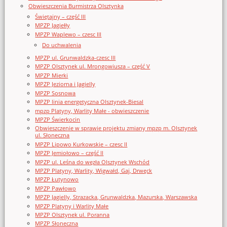
Obwieszczenia Burmistrza Olsztynka
Świętajny – część III
MPZP Jagiełły
MPZP Waplewo – czesc III
Do uchwalenia
MPZP ul. Grunwaldzka-czesc III
MPZP Olsztynek ul. Mrongowiusza – część V
MPZP Mierki
MPZP Jeziorna i Jagielly
MPZP Sosnowa
MPZP linia energetyczna Olsztynek-Biesal
mpzp Platyny, Warlity Małe - obwieszczenie
MPZP Świerkocin
Obwieszczenie w sprawie projektu zmiany mpzp m. Olsztynek
ul. Słoneczna
MPZP Lipowo Kurkowskie – czesc II
MPZP Jemiołowo – część II
MPZP ul. Leśna do węzła Olsztynek Wschód
MPZP Platyny, Warlity, Wigwałd, Gaj, Drwęck
MPZP Łutynowo
MPZP Pawłowo
MPZP Jagielly, Strazacka, Grunwaldzka, Mazurska, Warszawska
MPZP Platyny i Warlity Małe
MPZP Olsztynek ul. Poranna
MPZP Słoneczna