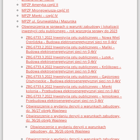
MPZP Ameryka-część II
MPZP Mrongowiusza-część VI
MPZP Mierki – część IV
MPZP ul. Grunwaldzka i Mazurska
Obwieszczenia w sprawach o warunki zabudowy i lokalizacji
inwestycji celu publicznego – rok wszczęcia sprawy do 2023
ZBG.6733.1.2022 Inwestycja celu publicznego – Nowa Wieś
Ostródzka – Budowa elektroenergetycznej sieci nn 0,4kV
ZBG.6733.2.2022 Inwestycja celu publicznego – Mańki –
Budowa elektroenergetycznej sieci nn 0,4kV
ZBG.6733.3.2022 Inwestycja celu publicznego – Lutek –
Budowa elektroenergetycznej sieci nn 0,4kV
ZBG.6733.4.2022 Inwestycja celu publicznego – Królikowo –
Budowa elektroenergetycznej sieci nn 0,4kV
ZBG.6733.5.2022 Inwestycja celu publicznego – Gąsiorowo
Olsztyneckie – Budowa elektroenergetycznej sieci nn 0,4kV
ZBG.6733.6.2022 Inwestycja celu publicznego – Mierki
kolonia – Przebudowa elektroenergetycznej sieci nn 0,4kV
ZBG.6733.7.2022 Inwestycja celu publicznego – Jemiołowo –
Przebudowa elektroenergetycznej sieci nn 0,4kV
Obwieszczenie o wydaniu decyzji o warunkach zabudowy,
dz. 36/27 obręb Waplewo
Obwieszczenie o wydaniu decyzji o warunkach zabudowy,
dz. 36/26 obręb Waplewo
Obwieszczenie o wydaniu decyzji o warunkach
zabudowy, dz. 36/26 obręb Waplewo
Obwieszczenie o wydaniu decyzji o warunkach zabudowy,