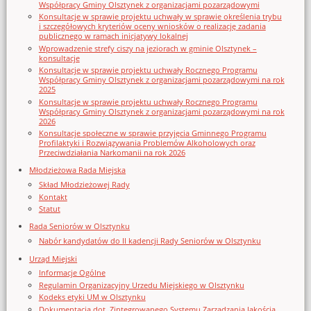
Współpracy Gminy Olsztynek z organizacjami pozarządowymi
Konsultacje w sprawie projektu uchwały w sprawie określenia trybu
i szczegółowych kryteriów oceny wniosków o realizację zadania
publicznego w ramach inicjatywy lokalnej
Wprowadzenie strefy ciszy na jeziorach w gminie Olsztynek –
konsultacje
Konsultacje w sprawie projektu uchwały Rocznego Programu
Współpracy Gminy Olsztynek z organizacjami pozarządowymi na rok
2025
Konsultacje w sprawie projektu uchwały Rocznego Programu
Współpracy Gminy Olsztynek z organizacjami pozarządowymi na rok
2026
Konsultacje społeczne w sprawie przyjęcia Gminnego Programu
Profilaktyki i Rozwiązywania Problemów Alkoholowych oraz
Przeciwdziałania Narkomanii na rok 2026
Młodzieżowa Rada Miejska
Skład Młodzieżowej Rady
Kontakt
Statut
Rada Seniorów w Olsztynku
Nabór kandydatów do II kadencji Rady Seniorów w Olsztynku
Urząd Miejski
Informacje Ogólne
Regulamin Organizacyjny Urzedu Miejskiego w Olsztynku
Kodeks etyki UM w Olsztynku
Dokumentacja dot. Zintegrowanego Systemu Zarządzania Jakością