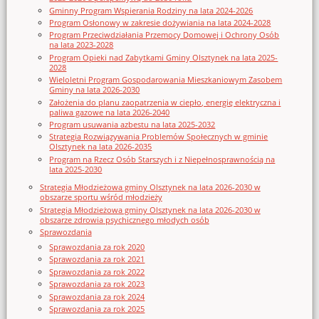
Gminny Program Wspierania Rodziny na lata 2024-2026
Program Osłonowy w zakresie dożywiania na lata 2024-2028
Program Przeciwdziałania Przemocy Domowej i Ochrony Osób
na lata 2023-2028
Program Opieki nad Zabytkami Gminy Olsztynek na lata 2025-
2028
Wieloletni Program Gospodarowania Mieszkaniowym Zasobem
Gminy na lata 2026-2030
Założenia do planu zaopatrzenia w ciepło, energię elektryczna i
paliwa gazowe na lata 2026-2040
Program usuwania azbestu na lata 2025-2032
Strategia Rozwiązywania Problemów Społecznych w gminie
Olsztynek na lata 2026-2035
Program na Rzecz Osób Starszych i z Niepełnosprawnością na
lata 2025-2030
Strategia Młodzieżowa gminy Olsztynek na lata 2026-2030 w
obszarze sportu wśród młodzieży
Strategia Młodzieżowa gminy Olsztynek na lata 2026-2030 w
obszarze zdrowia psychicznego młodych osób
Sprawozdania
Sprawozdania za rok 2020
Sprawozdania za rok 2021
Sprawozdania za rok 2022
Sprawozdania za rok 2023
Sprawozdania za rok 2024
Sprawozdania za rok 2025