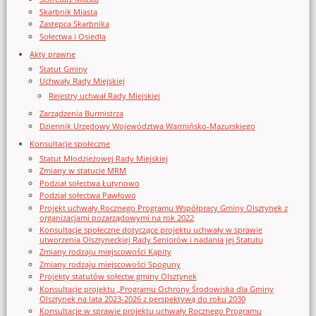
Skarbnik Miasta
Zastępca Skarbnika
Sołectwa i Osiedla
Akty prawne
Statut Gminy
Uchwały Rady Miejskiej
Rejestry uchwał Rady Miejskiej
Zarządzenia Burmistrza
Dziennik Urzędowy Województwa Warmińsko-Mazurskiego
Konsultacje społeczne
Statut Młodzieżowej Rady Miejskiej
Zmiany w statucie MRM
Podział sołectwa Łutynowo
Podział sołectwa Pawłowo
Projekt uchwały Rocznego Programu Współpracy Gminy Olsztynek z
organizacjami pozarządowymi na rok 2022
Konsultacje społeczne dotyczące projektu uchwały w sprawie
utworzenia Olsztyneckiej Rady Seniorów i nadania jej Statutu
Zmiany rodzaju miejscowości Kąpity
Zmiany rodzaju miejscowości Spoguny
Projekty statutów sołectw gminy Olsztynek
Konsultacje projektu „Programu Ochrony Środowiska dla Gminy
Olsztynek na lata 2023-2026 z perspektywą do roku 2030
Konsultacje w sprawie projektu uchwały Rocznego Programu