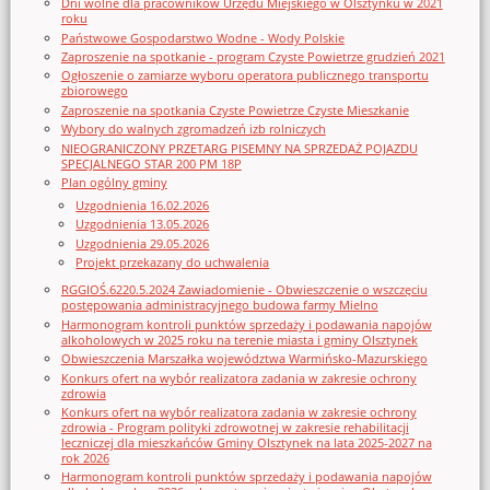
Dni wolne dla pracowników Urzędu Miejskiego w Olsztynku w 2021
roku
Państwowe Gospodarstwo Wodne - Wody Polskie
Zaproszenie na spotkanie - program Czyste Powietrze grudzień 2021
Ogłoszenie o zamiarze wyboru operatora publicznego transportu
zbiorowego
Zaproszenie na spotkania Czyste Powietrze Czyste Mieszkanie
Wybory do walnych zgromadzeń izb rolniczych
NIEOGRANICZONY PRZETARG PISEMNY NA SPRZEDAŻ POJAZDU
SPECJALNEGO STAR 200 PM 18P
Plan ogólny gminy
Uzgodnienia 16.02.2026
Uzgodnienia 13.05.2026
Uzgodnienia 29.05.2026
Projekt przekazany do uchwalenia
RGGIOŚ.6220.5.2024 Zawiadomienie - Obwieszczenie o wszczęciu
postępowania administracyjnego budowa farmy Mielno
Harmonogram kontroli punktów sprzedaży i podawania napojów
alkoholowych w 2025 roku na terenie miasta i gminy Olsztynek
Obwieszczenia Marszałka województwa Warmińsko-Mazurskiego
Konkurs ofert na wybór realizatora zadania w zakresie ochrony
zdrowia
Konkurs ofert na wybór realizatora zadania w zakresie ochrony
zdrowia - Program polityki zdrowotnej w zakresie rehabilitacji
leczniczej dla mieszkańców Gminy Olsztynek na lata 2025-2027 na
rok 2026
Harmonogram kontroli punktów sprzedaży i podawania napojów