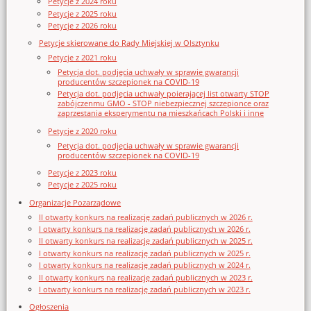
Petycje z 2024 roku
Petycje z 2025 roku
Petycje z 2026 roku
Petycje skierowane do Rady Miejskiej w Olsztynku
Petycje z 2021 roku
Petycja dot. podjęcia uchwały w sprawie gwarancji
producentów szczepionek na COVID-19
Petycja dot. podjęcia uchwały poierającej list otwarty STOP
zabójczenmu GMO - STOP niebezpiecznej szczepionce oraz
zaprzestania eksperymentu na mieszkańcach Polski i inne
Petycje z 2020 roku
Petycja dot. podjęcia uchwały w sprawie gwarancji
producentów szczepionek na COVID-19
Petycje z 2023 roku
Petycje z 2025 roku
Organizacje Pozarządowe
II otwarty konkurs na realizację zadań publicznych w 2026 r.
I otwarty konkurs na realizację zadań publicznych w 2026 r.
II otwarty konkurs na realizację zadań publicznych w 2025 r.
I otwarty konkurs na realizację zadań publicznych w 2025 r.
I otwarty konkurs na realizację zadań publicznych w 2024 r.
II otwarty konkurs na realizację zadań publicznych w 2023 r.
I otwarty konkurs na realizację zadań publicznych w 2023 r.
Ogłoszenia