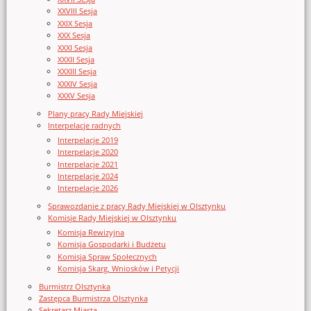
XXVIII Sesja
XXIX Sesja
XXX Sesja
XXXI Sesja
XXXII Sesja
XXXIII Sesja
XXXIV Sesja
XXXV Sesja
Plany pracy Rady Miejskiej
Interpelacje radnych
Interpelacje 2019
Interpelacje 2020
Interpelacje 2021
Interpelacje 2024
Interpelacje 2026
Sprawozdanie z pracy Rady Miejskiej w Olsztynku
Komisje Rady Miejskiej w Olsztynku
Komisja Rewizyjna
Komisja Gospodarki i Budżetu
Komisja Spraw Społecznych
Komisja Skarg, Wniosków i Petycji
Burmistrz Olsztynka
Zastępca Burmistrza Olsztynka
Sekretarz Miasta