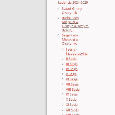
kadencja 2024-2029
Statut Gminy
Olsztynek
Radni Rady
Miejskiej w
Olsztynku (w tym
dyżury)
Sesje Rady
Miejskiej w
Olsztynku
I sesja -
inauguracyjna
II Sesja
III Sesja
IV Sesja
V Sesja
VI Sesja
VII Sesja
VIII Sesja
IX Sesja
X Sesja
XI Sesja
XII Sesja
XIII Sesja