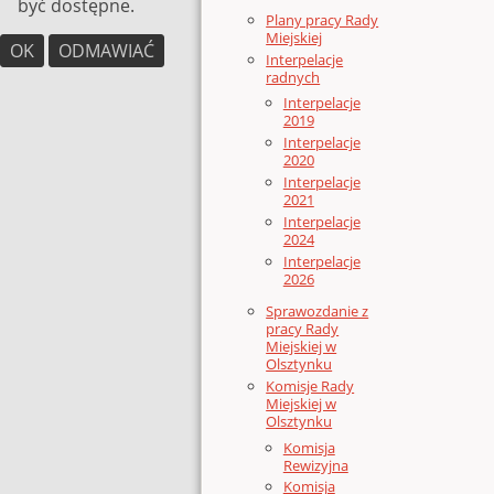
być dostępne.
Plany pracy Rady
Miejskiej
OK
ODMAWIAĆ
Interpelacje
radnych
Interpelacje
2019
Interpelacje
2020
Interpelacje
2021
Interpelacje
2024
Interpelacje
2026
Sprawozdanie z
pracy Rady
Miejskiej w
Olsztynku
Komisje Rady
Miejskiej w
Olsztynku
Komisja
Rewizyjna
Komisja