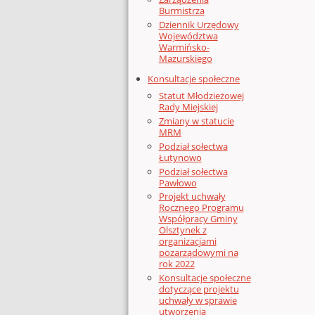
Burmistrza
Dziennik Urzędowy
Województwa
Warmińsko-
Mazurskiego
Konsultacje społeczne
Statut Młodzieżowej
Rady Miejskiej
Zmiany w statucie
MRM
Podział sołectwa
Łutynowo
Podział sołectwa
Pawłowo
Projekt uchwały
Rocznego Programu
Współpracy Gminy
Olsztynek z
organizacjami
pozarządowymi na
rok 2022
Konsultacje społeczne
dotyczące projektu
uchwały w sprawie
utworzenia