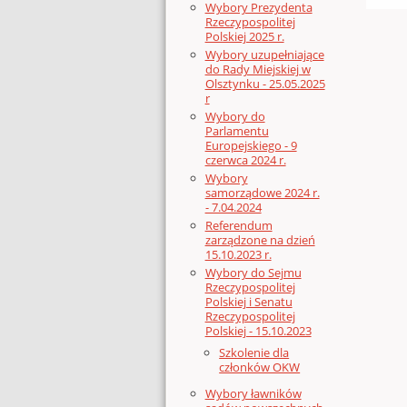
Wybory Prezydenta
Rzeczypospolitej
Polskiej 2025 r.
Wybory uzupełniające
do Rady Miejskiej w
Olsztynku - 25.05.2025
r
Wybory do
Parlamentu
Europejskiego - 9
czerwca 2024 r.
Wybory
samorządowe 2024 r.
- 7.04.2024
Referendum
zarządzone na dzień
15.10.2023 r.
Wybory do Sejmu
Rzeczypospolitej
Polskiej i Senatu
Rzeczypospolitej
Polskiej - 15.10.2023
Szkolenie dla
członków OKW
Wybory ławników