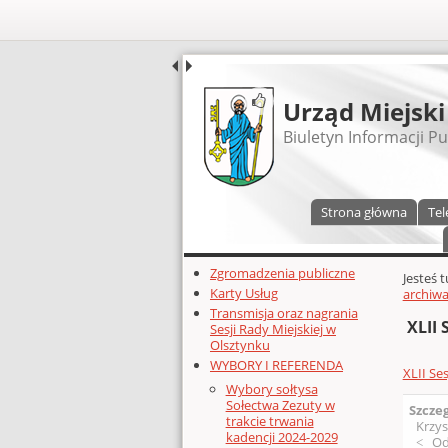
UDOSTĘPNIJ
Urząd Miejski
Biuletyn Informacji Pu
Menu główne
Strona główna
Tel
Dodatkowe zasoby (lewa kolumn
Zgromadzenia publiczne
Głównej 
Jesteś 
Karty Usług
archiwa
Transmisja oraz nagrania
XLII 
Sesji Rady Miejskiej w
Olsztynku
WYBORY I REFERENDA
XLII Ses
Wybory sołtysa
Sołectwa Zezuty w
Szcze
trakcie trwania
Krzys
kadencji 2024-2029
Od