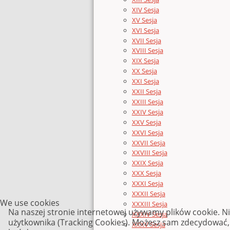
XIV Sesja
XV Sesja
XVI Sesja
XVII Sesja
XVIII Sesja
XIX Sesja
XX Sesja
XXI Sesja
XXII Sesja
XXIII Sesja
XXIV Sesja
XXV Sesja
XXVI Sesja
XXVII Sesja
XXVIII Sesja
XXIX Sesja
XXX Sesja
XXXI Sesja
XXXII Sesja
We use cookies
XXXIII Sesja
Na naszej stronie internetowej używamy plików cookie. N
XXXIV Sesja
użytkownika (Tracking Cookies). Możesz sam zdecydować, c
XXXV Sesja