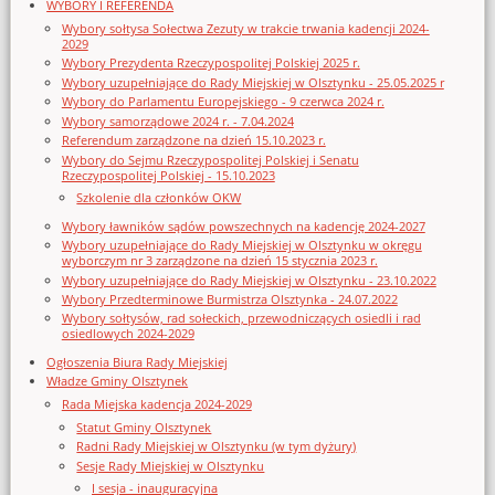
WYBORY I REFERENDA
Wybory sołtysa Sołectwa Zezuty w trakcie trwania kadencji 2024-
2029
Wybory Prezydenta Rzeczypospolitej Polskiej 2025 r.
Wybory uzupełniające do Rady Miejskiej w Olsztynku - 25.05.2025 r
Wybory do Parlamentu Europejskiego - 9 czerwca 2024 r.
Wybory samorządowe 2024 r. - 7.04.2024
Referendum zarządzone na dzień 15.10.2023 r.
Wybory do Sejmu Rzeczypospolitej Polskiej i Senatu
Rzeczypospolitej Polskiej - 15.10.2023
Szkolenie dla członków OKW
Wybory ławników sądów powszechnych na kadencję 2024-2027
Wybory uzupełniające do Rady Miejskiej w Olsztynku w okręgu
wyborczym nr 3 zarządzone na dzień 15 stycznia 2023 r.
Wybory uzupełniające do Rady Miejskiej w Olsztynku - 23.10.2022
Wybory Przedterminowe Burmistrza Olsztynka - 24.07.2022
Wybory sołtysów, rad sołeckich, przewodniczących osiedli i rad
osiedlowych 2024-2029
Ogłoszenia Biura Rady Miejskiej
Władze Gminy Olsztynek
Rada Miejska kadencja 2024-2029
Statut Gminy Olsztynek
Radni Rady Miejskiej w Olsztynku (w tym dyżury)
Sesje Rady Miejskiej w Olsztynku
I sesja - inauguracyjna