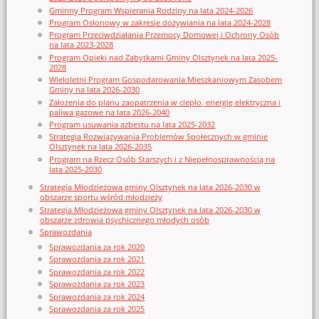
Gminny Program Wspierania Rodziny na lata 2024-2026
Program Osłonowy w zakresie dożywiania na lata 2024-2028
Program Przeciwdziałania Przemocy Domowej i Ochrony Osób
na lata 2023-2028
Program Opieki nad Zabytkami Gminy Olsztynek na lata 2025-
2028
Wieloletni Program Gospodarowania Mieszkaniowym Zasobem
Gminy na lata 2026-2030
Założenia do planu zaopatrzenia w ciepło, energię elektryczna i
paliwa gazowe na lata 2026-2040
Program usuwania azbestu na lata 2025-2032
Strategia Rozwiązywania Problemów Społecznych w gminie
Olsztynek na lata 2026-2035
Program na Rzecz Osób Starszych i z Niepełnosprawnością na
lata 2025-2030
Strategia Młodzieżowa gminy Olsztynek na lata 2026-2030 w
obszarze sportu wśród młodzieży
Strategia Młodzieżowa gminy Olsztynek na lata 2026-2030 w
obszarze zdrowia psychicznego młodych osób
Sprawozdania
Sprawozdania za rok 2020
Sprawozdania za rok 2021
Sprawozdania za rok 2022
Sprawozdania za rok 2023
Sprawozdania za rok 2024
Sprawozdania za rok 2025