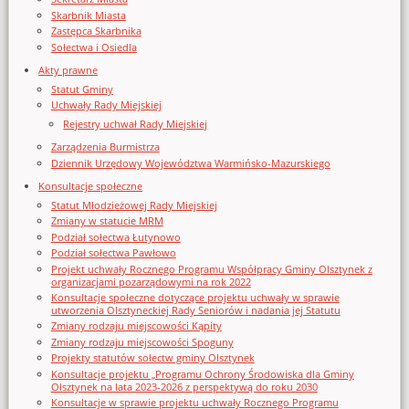
Skarbnik Miasta
Zastępca Skarbnika
Sołectwa i Osiedla
Akty prawne
Statut Gminy
Uchwały Rady Miejskiej
Rejestry uchwał Rady Miejskiej
Zarządzenia Burmistrza
Dziennik Urzędowy Województwa Warmińsko-Mazurskiego
Konsultacje społeczne
Statut Młodzieżowej Rady Miejskiej
Zmiany w statucie MRM
Podział sołectwa Łutynowo
Podział sołectwa Pawłowo
Projekt uchwały Rocznego Programu Współpracy Gminy Olsztynek z
organizacjami pozarządowymi na rok 2022
Konsultacje społeczne dotyczące projektu uchwały w sprawie
utworzenia Olsztyneckiej Rady Seniorów i nadania jej Statutu
Zmiany rodzaju miejscowości Kąpity
Zmiany rodzaju miejscowości Spoguny
Projekty statutów sołectw gminy Olsztynek
Konsultacje projektu „Programu Ochrony Środowiska dla Gminy
Olsztynek na lata 2023-2026 z perspektywą do roku 2030
Konsultacje w sprawie projektu uchwały Rocznego Programu