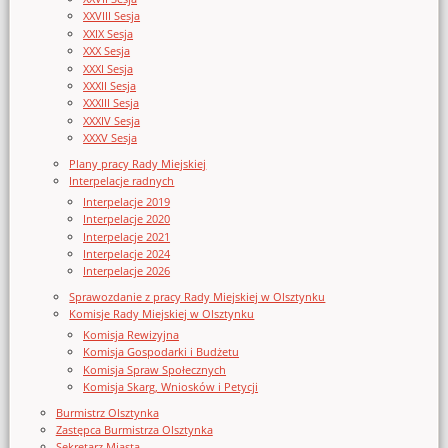
XXVIII Sesja
XXIX Sesja
XXX Sesja
XXXI Sesja
XXXII Sesja
XXXIII Sesja
XXXIV Sesja
XXXV Sesja
Plany pracy Rady Miejskiej
Interpelacje radnych
Interpelacje 2019
Interpelacje 2020
Interpelacje 2021
Interpelacje 2024
Interpelacje 2026
Sprawozdanie z pracy Rady Miejskiej w Olsztynku
Komisje Rady Miejskiej w Olsztynku
Komisja Rewizyjna
Komisja Gospodarki i Budżetu
Komisja Spraw Społecznych
Komisja Skarg, Wniosków i Petycji
Burmistrz Olsztynka
Zastępca Burmistrza Olsztynka
Sekretarz Miasta