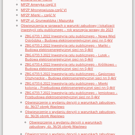
MPZP Ameryka-część II
MPZP Mrongowiusza-część VI
MPZP Mierki – część IV
MPZP ul. Grunwaldzka i Mazurska
Obwieszczenia w sprawach o warunki zabudowy i lokalizacji
inwestycji celu publicznego – rok wszczęcia sprawy do 2023
ZBG.6733.1.2022 Inwestycja celu publicznego – Nowa Wieś
Ostródzka – Budowa elektroenergetycznej sieci nn 0,4kV
ZBG.6733.2.2022 Inwestycja celu publicznego – Mańki –
Budowa elektroenergetycznej sieci nn 0,4kV
ZBG.6733.3.2022 Inwestycja celu publicznego – Lutek –
Budowa elektroenergetycznej sieci nn 0,4kV
ZBG.6733.4.2022 Inwestycja celu publicznego – Królikowo –
Budowa elektroenergetycznej sieci nn 0,4kV
ZBG.6733.5.2022 Inwestycja celu publicznego – Gąsiorowo
Olsztyneckie – Budowa elektroenergetycznej sieci nn 0,4kV
ZBG.6733.6.2022 Inwestycja celu publicznego – Mierki
kolonia – Przebudowa elektroenergetycznej sieci nn 0,4kV
ZBG.6733.7.2022 Inwestycja celu publicznego – Jemiołowo –
Przebudowa elektroenergetycznej sieci nn 0,4kV
Obwieszczenie o wydaniu decyzji o warunkach zabudowy,
dz. 36/27 obręb Waplewo
Obwieszczenie o wydaniu decyzji o warunkach zabudowy,
dz. 36/26 obręb Waplewo
Obwieszczenie o wydaniu decyzji o warunkach
zabudowy, dz. 36/26 obręb Waplewo
Obwieszczenie o wydaniu decyzji o warunkach zabudowy,