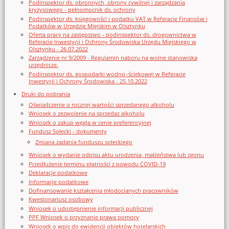
Podinspektor ds. obronnych, obrony cywilnej i zarządzania
kryzysowego - pełnomocnik ds. ochrony
Podinspektor ds. księgowości i podatku VAT w Referacie Finansów i
Podatków w Urzędzie Miejskim w Olsztynku
Oferta pracy na zastępstwo - podinspektor ds. drogownictwa w
Referacie Inwestycji i Ochrony Środowiska Urzędu Miejskiego w
Olsztynku - 26.07.2022
Zarządzenie nr 9/2009 - Regulamin naboru na wolne stanowiska
urzędnicze.
Podinspektor ds. gospodarki wodno–ściekowej w Referacie
Inwestycji i Ochrony Środowiska - 25.10.2022
Druki do pobrania
Oświadczenie o rocznej wartości sprzedanego alkoholu
Wniosek o zezwolenie na sprzedaz alkoholu
Wniosek o zakup węgla w cenie preferencyjnej
Fundusz Sołecki - dokumenty
Zmiana zadania funduszu sołeckiego
Wniosek o wydanie odpisu aktu urodzenia, małżeństwa lub zgonu
Przedłużenie terminu płatności z powodu COVID-19
Deklaracje podatkowe
Informacje podatkowe
Dofinansowanie kształcenia młodocianych pracowników
Kwestonariusz osobowy
Wniosek o udostępnienie informacji publicznej
PPF Wniosek o przyznanie prawa pomocy
Wniosek o wpis do ewidencji obiektów hotelarskich