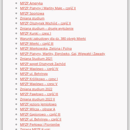
MPZP Ameryka
MPZP Platyny i Warlity Małe – część II
MPZP Sportowa
Zmiana studium
MPZP Olsztynek Wschód – część II
Zmiana studium – drugie wyłożenie
MPZP Kunki – czesc I
Warunki zabudowy dla dz. 380 obręb Mierki
MPZP Mierki – część III
MPZP Mierkowska, Zielona i Polna
MPZP Platyny, Warlity, Elgnówko, Gaj, Wigwałd i Zawady
Zmiana Studium 2021
MPZP węzeł Olsztynek Zachód
MPZP Waplewo – część IV
MPZP ul. Behringa
MPZP Królikowo – czesc I
MPZP Waplewo – czesc V
Zmiana studium 2022
MPZP Pawłowo – część III
Zmiana studium 2022 II
MPZP jezioro Jemiołowo
MPZP Wilcza – obszar A
MPZP Gąsiorowo – część III
MPZP ul. Behringa – część II
MPZP Perłowa i Pionierów
Zmiana MPZP Kunki