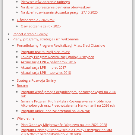
Pierwsze oświadczenie radnego
Na dzień zaprzestania pełnienia obowiązków
Na dzień rozwiązania stosunku pracy - 27.10.2025
Oświadczenia - 2026 rok
Oświadczenia za rok 2025
Raport o stanie Gminy
Plany, programy, strategie i ich wykonanie
Ponadlokalny Program Rewitalizacji Miast Sieci Cittaslow
Program rewitalizacji sieci miast
Lokalny Program Rewitalizacji gminy Olsztynek
Aktualizacja LPR – październik 2016
Aktualizacja LPR – lipiec 2017
Aktualizacja LPR – czerwiec 2018
Strategia Rozwoju Gminy
Roczne
Program współpracy z organizacjami pozarządowymi na 2026
rok
Gminny Program Profilaktyki i Rozwiązywania Problemów
Alkoholowych oraz Przeciwdziałania Narkomanii na 2026 rok
Program opieki nad zwierzętami na 2026 rok
Wieloletnie
Plan Odnowy Miejscowości Waplewo na lata 2021-2028
Program Ochrony Środowiska dla Gminy Olsztynek na lata
2023-2026 z perspektywą do 2030 roku