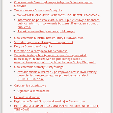
Obwieszczenia Samorządowego Kolegium Odwoławczego w
Olsztynie
Zawiadomienia Burmistrza Olsztynka
WYKAZ NIERUCHOMOŚCI WPISANYCH DO REJESTRU ZABYTKÓW.
Informacja na podstawie art. 37 ust. 1 pkt 2 ustawy o finansach
publicznych - m.in. wykonanie budżetu JST umorzenia pomoc
publiczna.
II Konkurs na realizację zadania publicznego
Obwieszczenia Ministra Infrastruktury i Budwonictwa
Sprzedaż pojazdu Volkswagen Transporter T4
Decyzje Burmistrza Olsztynka
Informacje dla Zarządców Nieruchomości
Zestawienie danych dotyczących czynszów najmu lokali
mieszkalnych, nienależących do publicznego zasobu
mieszkaniowego, w położonych na obszarze Gminy Olsztynek.
Obwieszczenia Starosty Olsztyńskiego
Zawiadomienie o wszczęciu postępowania w sprawie zmiany
pozwolenia zintegrowanego na prowadzenie instalacji
NUTRIPOL Sp. z o.o.
Ogłoszenia sprzedażowe
Ogłoszenia sprzedażowe
Uchwała reklamowa
Regionalny Zarząd Gospodarki Wodnej w Białymstoku
INFORMACJA O OPŁACIE ZA ZMNIEJSZENIE NATURALNEJ RETENCJI
TERENOWEJ