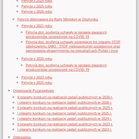
Petycje z 2024 roku
Petycje z 2025 roku
Petycje z 2026 roku
Petycje skierowane do Rady Miejskiej w Olsztynku
Petycje z 2021 roku
Petycja dot. podjęcia uchwały w sprawie gwarancji
producentów szczepionek na COVID-19
Petycja dot. podjęcia uchwały poierającej list otwarty STOP
zabójczenmu GMO - STOP niebezpiecznej szczepionce oraz
zaprzestania eksperymentu na mieszkańcach Polski i inne
Petycje z 2020 roku
Petycja dot. podjęcia uchwały w sprawie gwarancji
producentów szczepionek na COVID-19
Petycje z 2023 roku
Petycje z 2025 roku
Organizacje Pozarządowe
II otwarty konkurs na realizację zadań publicznych w 2026 r.
I otwarty konkurs na realizację zadań publicznych w 2026 r.
II otwarty konkurs na realizację zadań publicznych w 2025 r.
I otwarty konkurs na realizację zadań publicznych w 2025 r.
I otwarty konkurs na realizację zadań publicznych w 2024 r.
II otwarty konkurs na realizację zadań publicznych w 2023 r.
I otwarty konkurs na realizację zadań publicznych w 2023 r.
Ogłoszenia