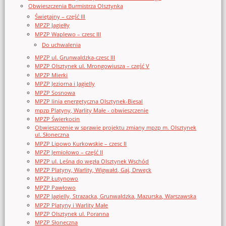
Obwieszczenia Burmistrza Olsztynka
Świętajny – część III
MPZP Jagiełły
MPZP Waplewo – czesc III
Do uchwalenia
MPZP ul. Grunwaldzka-czesc III
MPZP Olsztynek ul. Mrongowiusza – część V
MPZP Mierki
MPZP Jeziorna i Jagielly
MPZP Sosnowa
MPZP linia energetyczna Olsztynek-Biesal
mpzp Platyny, Warlity Małe - obwieszczenie
MPZP Świerkocin
Obwieszczenie w sprawie projektu zmiany mpzp m. Olsztynek
ul. Słoneczna
MPZP Lipowo Kurkowskie – czesc II
MPZP Jemiołowo – część II
MPZP ul. Leśna do węzła Olsztynek Wschód
MPZP Platyny, Warlity, Wigwałd, Gaj, Drwęck
MPZP Łutynowo
MPZP Pawłowo
MPZP Jagielly, Strazacka, Grunwaldzka, Mazurska, Warszawska
MPZP Platyny i Warlity Małe
MPZP Olsztynek ul. Poranna
MPZP Słoneczna