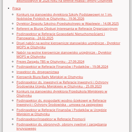
alkoholowych w 2026 roku na terenie miasta i gminy Olsztynek
Praca
Konkurs na stanowisko dyrektora Szkoły Podstawowej nr 1 im.
Noblistów Polskich w Olsztynku - 19.06.2026
Dyrektor Zespołu Szkolno-Przedszkolnego w Waplewie - 14.08.2025
Referent w Biurze Obsługi Interesanta w Referacie Organizacyjnym
Podinspektor w Referacie Gospodarki Nieruchomościami i
Planowania - 24.02.2025
Drugi nabór na wolne kierownicze stanowisko urzędnicze - Dyrektor
MOPS w Olsztynku
Nabór na wolne kierownicze stanowisko urzędnicze - Dyrektor
MOPS w Olsztynku
Prezes Zarządu TBS w Olsztynku - 27.09.2024
Podinspektor w Referacie Finansów i Podatków - 19.08.2024
Inspektor ds. drogownictwa
Kierownik Biura Rady Miejskiej w Olsztynku
Podinspektor ds. inwestycji w Referacie Inwestycji i Ochrony
Środowiska Urzędu Miejskiego w Olsztynku - 25.09.2023
Konkurs na stanowisko dyrektora Przedszkola Miejskiego w
Olsztynku
Podinspektor ds. gospodarki wodno-ściekowej w Referacie
Inwestycji i Ochrony Środowiska - umowa na zastępstwo
Podinspektor w Referacie Finansów i Podatków w Urzędzie
Miejskim w Olsztynku
Podinspektor/inspektor w Referacie Promocji
Podinspektor ds. obronnych, obrony cywilnej i zarządzania
kryzysowego