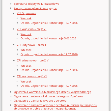
Społeczna Inicjatywa Mieszkaniowa
Zintegrowane plany inwestycyjne
ZPI Gąsiorowo
Wniosek
Opinie, uzgodnienia i konsultacje 17.07.2026
ZPI Waplewo – część VI
Wniosek
Opinie, uzgodnienia i konsultacje 5.06.2026
ZPI Łutynowo – część II
Wniosek
Opinie, uzgodnienia i konsultacje 17.07.2026
ZPI Witramowo – część VI
Wniosek
Opinie, uzgodnienia i konsultacje 17.07.2026
ZPI Waplewo – część VII
Wniosek
Opinie, uzgodnienia i konsultacje 17.07.2026
Ogłoszenia Warmińsko-Mazurskiego Urzędu Wojewódzkiego
Ogłoszenie o najmie lokalu mieszkalnego w Elgnówku
Ogłoszenie o zamiarze wyboru operatora
Ogłoszenie o zamiarze wyboru operatora publicznego transportu
zbiorowego w trybie przetargu nieograniczonego