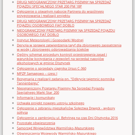
DRUGI NIEOGRANICZONY PRZETARG PISEMNY NA SPRZEDAŻ
POJAZDU SPECJALNEGO STAR 200 PM 18P
Ogłoszenie o otwartym naborze Partnera do wspólnego
przygotowania i realizacji projektu
DRUGI NIEOGRANICZONY PRZETARG PISEMNY NA SPRZEDAŻ
POJAZDU OSOBOWEGO FIAT DOBLO
NIEOGRANICZONY PRZETARG PISEMNY NA SPRZEDAŻ POJAZDU
OSOBOWEGO FIAT DOBLO
Instytut Meteorologii i Gospodarki Wodnej
Decyzja w sprawie zatwierdzenia taryf dla zbiorowego zaopatrzenia
w wodę i zbiorowego odprowadzania ścieków
Ogólny schemat procedury kontroli przestrzegania zasad i
warunków korzystania z zezwoleń na sprzedaż napojów
alkoholowych w gminie Olsztynek
Ogłoszenie o sprzedaży ciągnika Ursus C-360
MPZP Samagowo – czesc I
Rezygnacja z realizacji zadania pn. "Odkrycie tajemnic pomnika
Tannenbergu"
Nieograniczony Przetargu Pisemny Na Sprzedaż Pojazdu
Specjalnego Marki Star_200
Informacje i komunikaty
Uchwała projekt nowego ustroju szkolnego
Ogłoszenie o zebraniu mieszkańców Sołectwa Drwęck - wybory
sołtysa
Ogłoszenie o zamknięciu ul. Behringa na czas Dni Olsztynka 2016
Pozostałe obwieszczenia
Samorząd Województwa Warmińsko-Mazurskiego
Obwieszczenia Wojewody Warmińsko-Mazurskiego