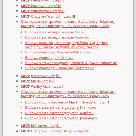
MPZP Witramowo – część IV
MPZP Pawłowo – część IV
MPZP Witramowo – część V
MPZP Olsztynek Wschód – część III
Obwieszczenia w sprawach o warunki zabudowy i lokalizacji
inwestycji celu publicznego – rok wszczęcia sprawy 2025
Budowa sieci niskiego napięcia Mierki
Budowa sieci niskiego napięcia Pawłowo
Budowa kanalizacji sanitarnej Elgnówko, Gaj, Łęciny,
Świętajny, Tolejny, Wigwałd, Wilkowo, Zawady
Budowa wodociągu Waplewo-Witramowo
Budowa wodociągu Królikowo
Budowa sieci wodociągowej Swaderki-Lipowo Kurkowskie
Budowa wodociągu i kanalizacji Witramowo
MPZP Jemiołowo - część II
MPZP Mierki - część V
MPZP Warlity Małe - część I
Obwieszczenia w sprawach o warunki zabudowy i lokalizacji
inwestycji celu publicznego – rok wszczęcia sprawy 2026
Budowa drogi dla rowerów Mierki – Swaderki - Etap 1
Budowa sieci elektroenergetycznej Królikowo
Budowa sieci elektroenergetycznej Marózek
Budowa sieci elektroenergetycznej Jemiołowo
MPZP Królikowo – część II
MPZP Olsztynek ul. Daszyńskiego – część III