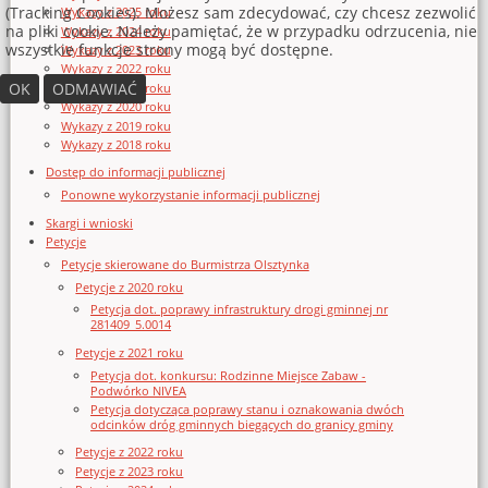
(Tracking Cookies). Możesz sam zdecydować, czy chcesz zezwolić
Wykazy z 2025 roku
na pliki cookie. Należy pamiętać, że w przypadku odrzucenia, nie
Wykazy z 2024 roku
wszystkie funkcje strony mogą być dostępne.
Wykazy z 2023 roku
Wykazy z 2022 roku
OK
ODMAWIAĆ
Wykazy z 2021 roku
Wykazy z 2020 roku
Wykazy z 2019 roku
Wykazy z 2018 roku
Dostęp do informacji publicznej
Ponowne wykorzystanie informacji publicznej
Skargi i wnioski
Petycje
Petycje skierowane do Burmistrza Olsztynka
Petycje z 2020 roku
Petycja dot. poprawy infrastruktury drogi gminnej nr
281409_5.0014
Petycje z 2021 roku
Petycja dot. konkursu: Rodzinne Miejsce Zabaw -
Podwórko NIVEA
Petycja dotycząca poprawy stanu i oznakowania dwóch
odcinków dróg gminnych biegących do granicy gminy
Petycje z 2022 roku
Petycje z 2023 roku