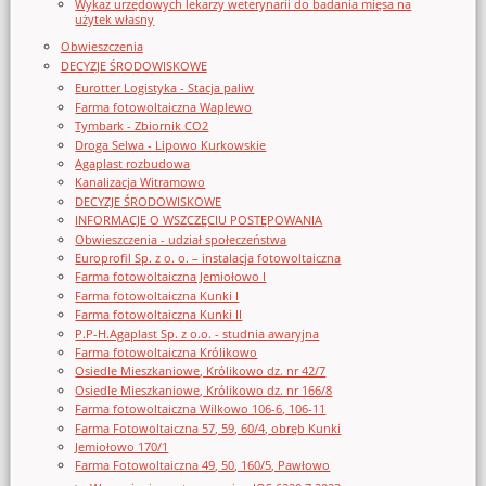
Wykaz urzędowych lekarzy weterynarii do badania mięsa na
użytek własny
Obwieszczenia
DECYZJE ŚRODOWISKOWE
Eurotter Logistyka - Stacja paliw
Farma fotowoltaiczna Waplewo
Tymbark - Zbiornik CO2
Droga Selwa - Lipowo Kurkowskie
Agaplast rozbudowa
Kanalizacja Witramowo
DECYZJE ŚRODOWISKOWE
INFORMACJE O WSZCZĘCIU POSTĘPOWANIA
Obwieszczenia - udział społeczeństwa
Europrofil Sp. z o. o. – instalacja fotowoltaiczna
Farma fotowoltaiczna Jemiołowo I
Farma fotowoltaiczna Kunki I
Farma fotowoltaiczna Kunki II
P.P-H.Agaplast Sp. z o.o. - studnia awaryjna
Farma fotowoltaiczna Królikowo
Osiedle Mieszkaniowe, Królikowo dz. nr 42/7
Osiedle Mieszkaniowe, Królikowo dz. nr 166/8
Farma fotowoltaiczna Wilkowo 106-6, 106-11
Farma Fotowoltaiczna 57, 59, 60/4, obręb Kunki
Jemiołowo 170/1
Farma Fotowoltaiczna 49, 50, 160/5, Pawłowo