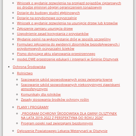
Wniosek o wydanie zezwolenia na przejazd pojazdów ciężarowych
po drodze gminnej objętej ograniczeniem tonażowym
Dotacje do budowy studni głębinowych
Dotacje na przydomowe oczyszczalnie
Wniosek o wydanie zezwolenia na usunięcie drzew lub krzewów
Zgłoszenie zamiaru usunięcia drzew
Uzgodnienie zasad korzystania z przystanków
Wydanie opinii na wykorzystanie dróg w sposób szczególny
Formularz zgłoszenia do ewidencji zbiorników bezodpływowych i
przydomowych oczyszczalni ścieków
Pismo dotyczące aktu planowania przestrzennego
modeLOWE przestrzenie edukacji i integracji w Gminie Olsztynek
Ochrona Środowiska
Rolnictwo
Szacowanie szkód spowodowanych przez zwierzęta łowne
Szacowanie szkód spowodowanych niekorzystnymi zjawiskami
atmosferycznymi
Komunikaty dla rolników
Zasady stosowania środków ochrony roślin
PLANY I PROGRAMY
„PROGRAM OCHRONY ŚRODOWISKA DLA GMINY OLSZTYNEK
NA LATA 2019-2022 Z PERSPEKTYWĄ DO ROKU 2026”
Program opieki nad zwierzętami bezdomnymi
Ogloszenie Powiatowego Lekarza Weterynarii w Olsztynie