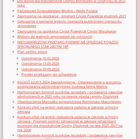
Dni wolne dla pracowników Urzędu Miejskiego w Olsztynku w 2021
roku
Państwowe Gospodarstwo Wodne - Wody Polskie
Zaproszenie na spotkanie - program Czyste Powietrze grudzień 2021
Ogłoszenie o zamiarze wyboru operatora publicznego transportu
zbiorowego
Zaproszenie na spotkania Czyste Powietrze Czyste Mieszkanie
Wybory do walnych zgromadzeń izb rolniczych
NIEOGRANICZONY PRZETARG PISEMNY NA SPRZEDAŻ POJAZDU
SPECJALNEGO STAR 200 PM 18P
Plan ogólny gminy
Uzgodnienia 16.02.2026
Uzgodnienia 13.05.2026
Uzgodnienia 29.05.2026
Projekt przekazany do uchwalenia
RGGIOŚ.6220.5.2024 Zawiadomienie - Obwieszczenie o wszczęciu
postępowania administracyjnego budowa farmy Mielno
Harmonogram kontroli punktów sprzedaży i podawania napojów
alkoholowych w 2025 roku na terenie miasta i gminy Olsztynek
Obwieszczenia Marszałka województwa Warmińsko-Mazurskiego
Konkurs ofert na wybór realizatora zadania w zakresie ochrony
zdrowia
Konkurs ofert na wybór realizatora zadania w zakresie ochrony
zdrowia - Program polityki zdrowotnej w zakresie rehabilitacji
leczniczej dla mieszkańców Gminy Olsztynek na lata 2025-2027 na
rok 2026
Harmonogram kontroli punktów sprzedaży i podawania napojów