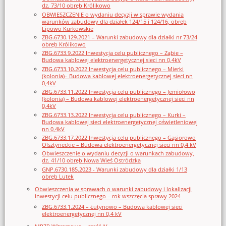
dz. 73/10 obręb Królikowo
OBWIESZCZENIE o wydaniu decyzji w sprawie wydania
warunków zabudowy dla działek 124/15 i 124/16, obręb
Lipowo Kurkowskie
ZBG.6730.129.2021 – Warunki zabudowy dla działki nr 73/24
obręb Królikowo
ZBG.6733.9.2022 Inwestycja celu publicznego – Ząbie –
Budowa kablowej elektroenergetycznej sieci nn 0,4kV
ZBG.6733.10.2022 Inwestycja celu publicznego – Mierki
(kolonia)– Budowa kablowej elektroenergetycznej sieci nn
0,4kV
ZBG.6733.11.2022 Inwestycja celu publicznego – Jemiołowo
(kolonia) – Budowa kablowej elektroenergetycznej sieci nn
0,4kV
ZBG.6733.13.2022 Inwestycja celu publicznego – Kurki –
Budowa kablowej sieci elektroenergetycznej oświetleniowej
nn 0,4kV
ZBG.6733.17.2022 Inwestycja celu publicznego – Gąsiorowo
Olsztyneckie – Budowa elektroenergetycznej sieci nn 0,4 kV
Obwieszczenie o wydaniu decyzji o warunkach zabudowy,
dz. 41/10 obręb Nowa Wieś Ostródzka
GNP.6730.185.2023 - Warunki zabudowy dla działki 1/13
obręb Lutek
Obwieszczenia w sprawach o warunki zabudowy i lokalizacji
inwestycji celu publicznego – rok wszczęcia sprawy 2024
ZBG.6733.1.2024 – Łutynowo – Budowa kablowej sieci
elektroenergetycznej nn 0,4 kV