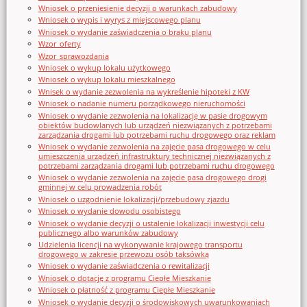
Wniosek o przeniesienie decyzji o warunkach zabudowy
Wniosek o wypis i wyrys z miejscowego planu
Wniosek o wydanie zaświadczenia o braku planu
Wzor_oferty
Wzor_sprawozdania
Wniosek o wykup lokalu użytkowego
Wniosek o wykup lokalu mieszkalnego
Wnisek o wydanie zezwolenia na wykreślenie hipoteki z KW
Wniosek o nadanie numeru porządkowego nieruchomości
Wniosek o wydanie zezwolenia na lokalizację w pasie drogowym
obiektów budowlanych lub urządzeń niezwiązanych z potrzebami
zarządzania drogami lub potrzebami ruchu drogowego oraz reklam
Wniosek o wydanie zezwolenia na zajęcie pasa drogowego w celu
umieszczenia urządzeń infrastruktury technicznej niezwiązanych z
potrzebami zarządzania drogami lub potrzebami ruchu drogowego
Wniosek o wydanie zezwolenia na zajęcie pasa drogowego drogi
gminnej w celu prowadzenia robót
Wniosek o uzgodnienie lokalizacji/przebudowy zjazdu
Wniosek o wydanie dowodu osobistego
Wniosek o wydanie decyzji o ustalenie lokalizacji inwestycji celu
publicznego albo warunków zabudowy
Udzielenia licencji na wykonywanie krajowego transportu
drogowego w zakresie przewozu osób taksówką
Wniosek o wydanie zaświadczenia o rewitalizacji
Wniosek o dotację z programu Ciepłe Mieszkanie
Wniosek o płatność z programu Ciepłe Mieszkanie
Wniosek o wydanie decyzji o środowiskowych uwarunkowaniach