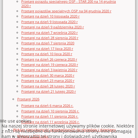
Przetarg pojazdu specjalnego OSP - STAR 200 na 14 grudnia
2020 r
Przetarg pojazdów specjalnych OSP na 04 grudnia 2020 r
Przetarg na dzień 10 listopada 2020 r
Przetarg na dzień 9 listopada 2020 r
Przetargi na dzień 9 października 2020 r
Przetargi na dzień 7 września 2020 r
Przetargi na dzień 28 sierpnia 2020 r
Przetargi na dzień 7 sierpnia 2020
Przetargi na dzień 17 lipca 2020 r
Przetarg na dzień 10 lipca 2020 r
Przetarg na dzień 26 czerwca 2020 r
Przetargi na dzień 19 czerwca 2020 r
Przetargi na dzień 3 kwietnia 2020 r
Przetarg na dzień 30 marca 2020 r
Przetarg na dzień 23 marca 2020 r
Przetarg na dzień 28 lutego 2020 r
Przetargi na dzień 21 lutego 2020 r
Przetargi 2026
Przetarg na dzień 6 marca 2026 r.
Przetargi na dzień 10 sierpnia 2026 r.
Przetarg na dzień 11 sierpnia 2026 r.
We use cookies
Przetarg na dzień 11 września 2026 r.
Na naszej stronie internetowej używamy plików cookie. Niektóre
Wykazy nieruchomości przeznaczonych do sprzedaży i dzierżawy
z nich są niezbędne dla funkcjonowania strony, inne pomagają
nam w ulepszaniu tej strony i doświadczeń użytkownika
Wykazy z 2026 roku