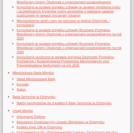
Współpracy Gminy Olsztynek z organizacjami pozarządowymi
Konsultacje w sprawie projektu uchwały w sprawie określenia trybu
i szczegółowych kryteriów oceny wniosków o realizację zadania
publicznego w ramach inicjatywy lokalnej
Wprowadzenie strefy ciszy na jeziorach w gminie Olsztynek –
konsultacje
Konsultacje w sprawie projektu uchwały Rocznego Programu
Współpracy Gminy Olsztynek z organizacjami pozarządowymi na rok
2025
Konsultacje w sprawie projektu uchwały Rocznego Programu
Współpracy Gminy Olsztynek z organizacjami pozarządowymi na rok
2026
Konsultacje społeczne w sprawie przyjęcia Gminnego Programu
Profilaktyki i Rozwiązywania Problemów Alkoholowych oraz
Przeciwdziałania Narkomanii na rok 2026
Młodzieżowa Rada Miejska
Skład Młodzieżowej Rady
Kontakt
Statut
Rada Seniorów w Olsztynku
Nabór kandydatów do II kadencji Rady Seniorów w Olsztynku
Urząd Miejski
Informacje Ogólne
Regulamin Organizacyjny Urzedu Miejskiego w Olsztynku
Kodeks etyki UM w Olsztynku
Dokumentacja dot. Zintegrowanego Systemu Zarządzania Jakością