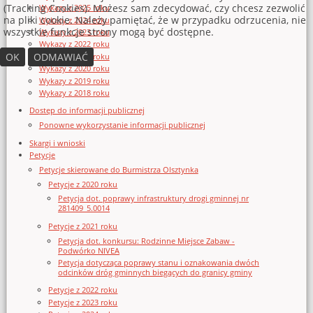
(Tracking Cookies). Możesz sam zdecydować, czy chcesz zezwolić
Wykazy z 2025 roku
na pliki cookie. Należy pamiętać, że w przypadku odrzucenia, nie
Wykazy z 2024 roku
wszystkie funkcje strony mogą być dostępne.
Wykazy z 2023 roku
Wykazy z 2022 roku
OK
ODMAWIAĆ
Wykazy z 2021 roku
Wykazy z 2020 roku
Wykazy z 2019 roku
Wykazy z 2018 roku
Dostęp do informacji publicznej
Ponowne wykorzystanie informacji publicznej
Skargi i wnioski
Petycje
Petycje skierowane do Burmistrza Olsztynka
Petycje z 2020 roku
Petycja dot. poprawy infrastruktury drogi gminnej nr
281409_5.0014
Petycje z 2021 roku
Petycja dot. konkursu: Rodzinne Miejsce Zabaw -
Podwórko NIVEA
Petycja dotycząca poprawy stanu i oznakowania dwóch
odcinków dróg gminnych biegących do granicy gminy
Petycje z 2022 roku
Petycje z 2023 roku