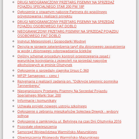
DRUGI NIEOGRANICZONY PRZETARG PISEMNY NA SPRZEDAŻ
POJAZDU SPECJALNEGO STAR 200 PM 18P
Ogłoszenie o otwartym naborze Partnera do wspólnego
przygotowania i realizacji projektu
DRUGI NIEOGRANICZONY PRZETARG PISEMNY NA SPRZEDAŻ
POJAZDU OSOBOWEGO FIAT DOBLO
NIEOGRANICZONY PRZETARG PISEMNY NA SPRZEDAŻ POJAZDU
OSOBOWEGO FIAT DOBLO
Instytut Meteorologii i Gospodarki Wodnej
Decyzja w sprawie zatwierdzenia taryf dla zbiorowego zaopatrzenia
w wodę i zbiorowego odprowadzania ścieków
Ogólny schemat procedury kontroli przestrzegania zasad i
warunków korzystania z zezwoleń na sprzedaż napojów
alkoholowych w gminie Olsztynek
Ogłoszenie o sprzedaży ciągnika Ursus C-360
MPZP Samagowo – czesc I
Rezygnacja z realizacji zadania pn. "Odkrycie tajemnic pomnika
Tannenbergu"
Nieograniczony Przetargu Pisemny Na Sprzedaż Pojazdu
Specjalnego Marki Star_200
Informacje i komunikaty
Uchwała projekt nowego ustroju szkolnego
Ogłoszenie o zebraniu mieszkańców Sołectwa Drwęck - wybory
sołtysa
Ogłoszenie o zamknięciu ul. Behringa na czas Dni Olsztynka 2016
Pozostałe obwieszczenia
Samorząd Województwa Warmińsko-Mazurskiego
Obwieszczenia Wojewody Warmińsko-Mazurskiego