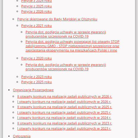
Petycje z 2024 roku
Petycje z 2025 roku
Petycje z 2026 roku
Petycje skierowane do Rady Miejskiej w Olsztynku
Petycje z 2021 roku
Petycja dot. podjęcia uchwały w sprawie gwarancji
producentów szczepionek na COVID-19
Petycja dot. podjęcia uchwały poierającej list otwarty STOP
zabójczenmu GMO - STOP niebezpiecznej szczepionce oraz
zaprzestania eksperymentu na mieszkańcach Polski i inne
Petycje z 2020 roku
Petycja dot. podjęcia uchwały w sprawie gwarancji
producentów szczepionek na COVID-19
Petycje z 2023 roku
Petycje z 2025 roku
Organizacje Pozarządowe
II otwarty konkurs na realizację zadań publicznych w 2026 r.
I otwarty konkurs na realizację zadań publicznych w 2026 r.
II otwarty konkurs na realizację zadań publicznych w 2025 r.
I otwarty konkurs na realizację zadań publicznych w 2025 r.
I otwarty konkurs na realizację zadań publicznych w 2024 r.
II otwarty konkurs na realizację zadań publicznych w 2023 r.
I otwarty konkurs na realizację zadań publicznych w 2023 r.
Ogłoszenia