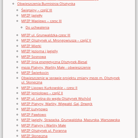
Obwieszczenia Burmistrza Olsztynka
Świętajny – część III
MPZP Jagiełły
MPZP Waplewo – czesc III
Do uchwalenia
MPZP ul. Grunwaldzka-czesc III
MPZP Olsztynek ul. Mrongowiusza – część V
MPZP Mierki
MPZP Jeziorna i Jagielly
MPZP Sosnowa
MPZP linia energetyczna Olsztynek-Biesal
mpzp Platyny, Warlity Małe - obwieszczenie
MPZP Świerkocin
Obwieszczenie w sprawie projektu zmiany mpzp m. Olsztynek
ul. Słoneczna
MPZP Lipowo Kurkowskie – czesc II
MPZP Jemiołowo – część II
MPZP ul. Leśna do węzła Olsztynek Wschód
MPZP Platyny, Warlity, Wigwałd, Gaj, Drwęck
MPZP Łutynowo
MPZP Pawłowo
MPZP Jagielly, Strazacka, Grunwaldzka, Mazurska, Warszawska
MPZP Platyny i Warlity Małe
MPZP Olsztynek ul. Poranna
MPZP Słoneczna