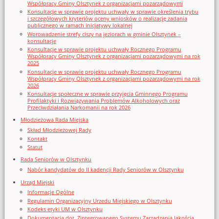
Współpracy Gminy Olsztynek z organizacjami pozarządowymi
Konsultacje w sprawie projektu uchwały w sprawie określenia trybu
i szczegółowych kryteriów oceny wniosków o realizację zadania
publicznego w ramach inicjatywy lokalnej
Wprowadzenie strefy ciszy na jeziorach w gminie Olsztynek –
konsultacje
Konsultacje w sprawie projektu uchwały Rocznego Programu
Współpracy Gminy Olsztynek z organizacjami pozarządowymi na rok
2025
Konsultacje w sprawie projektu uchwały Rocznego Programu
Współpracy Gminy Olsztynek z organizacjami pozarządowymi na rok
2026
Konsultacje społeczne w sprawie przyjęcia Gminnego Programu
Profilaktyki i Rozwiązywania Problemów Alkoholowych oraz
Przeciwdziałania Narkomanii na rok 2026
Młodzieżowa Rada Miejska
Skład Młodzieżowej Rady
Kontakt
Statut
Rada Seniorów w Olsztynku
Nabór kandydatów do II kadencji Rady Seniorów w Olsztynku
Urząd Miejski
Informacje Ogólne
Regulamin Organizacyjny Urzedu Miejskiego w Olsztynku
Kodeks etyki UM w Olsztynku
Dokumentacja dot. Zintegrowanego Systemu Zarządzania Jakością