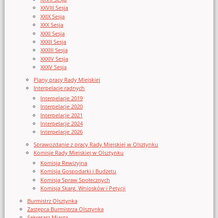
XXVIII Sesja
XXIX Sesja
XXX Sesja
XXXI Sesja
XXXII Sesja
XXXIII Sesja
XXXIV Sesja
XXXV Sesja
Plany pracy Rady Miejskiej
Interpelacje radnych
Interpelacje 2019
Interpelacje 2020
Interpelacje 2021
Interpelacje 2024
Interpelacje 2026
Sprawozdanie z pracy Rady Miejskiej w Olsztynku
Komisje Rady Miejskiej w Olsztynku
Komisja Rewizyjna
Komisja Gospodarki i Budżetu
Komisja Spraw Społecznych
Komisja Skarg, Wniosków i Petycji
Burmistrz Olsztynka
Zastępca Burmistrza Olsztynka
Sekretarz Miasta