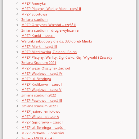
MPZP Ameryka
MPZP Platyny i Warlity Małe – część II
MPZP Sportowa
Zmiana studium
MPZP Olsztynek Wschód – część II
Zmiana studium – drugie wyłożenie
MPZP Kunki – czesc I
Warunki zabudowy dla dz. 380 obręb Mierki
MPZP Mierki – część III
MPZP Mierkowska, Zielona i Polna
MPZP Platyny, Warlity, Elgnówko, Gaj, Wigwałd i Zawady
Zmiana Studium 2021
MPZP węzeł Olsztynek Zachód
MPZP Waplewo – część IV
MPZP ul. Behringa
MPZP Królikowo – czesc I
MPZP Waplewo – czesc V
Zmiana studium 2022
MPZP Pawłowo – część III
Zmiana studium 2022 II
MPZP jezioro Jemiołowo
MPZP Wilcza – obszar A
MPZP Gąsiorowo – część III
MPZP ul. Behringa – część II
MPZP Perłowa i Pionierów
Zmiana MPZP Kunki