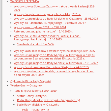
WYBORY I REFERENDA
Wybory sołtysa Sołectwa Zezuty w trakcie trwania kadencji 2024-
2029
Wybory Prezydenta Rzeczypospolitej Polskiej 2025 r.
Wybory uzupełniające do Rady Miejskiej w Olsztynku - 25.05.2025 r
Wybory do Parlamentu Europejskiego - 9 czerwca 2024 r.
Wybory samorządowe 2024 r. - 7.04.2024
Referendum zarządzone na dzień 15.10.2023 r.
Wybory do Sejmu Rzeczypospolitej Polskiej i Senatu
Rzeczypospolitej Polskiej - 15.10.2023
Szkolenie dla członków OKW
Wybory ławników sądów powszechnych na kadencję 2024-2027
Wybory uzupełniające do Rady Miejskiej w Olsztynku w okręgu
wyborczym nr 3 zarządzone na dzień 15 stycznia 2023 r.
Wybory uzupełniające do Rady Miejskiej w Olsztynku - 23.10.2022
Wybory Przedterminowe Burmistrza Olsztynka - 24.07.2022
Wybory sołtysów, rad sołeckich, przewodniczących osiedli i rad
osiedlowych 2024-2029
Ogłoszenia Biura Rady Miejskiej
Władze Gminy Olsztynek
Rada Miejska kadencja 2024-2029
Statut Gminy Olsztynek
Radni Rady Miejskiej w Olsztynku (w tym dyżury)
Sesje Rady Miejskiej w Olsztynku
I sesja - inauguracyjna