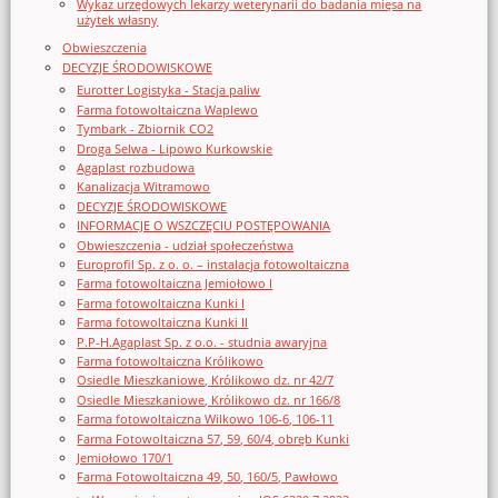
Wykaz urzędowych lekarzy weterynarii do badania mięsa na
użytek własny
Obwieszczenia
DECYZJE ŚRODOWISKOWE
Eurotter Logistyka - Stacja paliw
Farma fotowoltaiczna Waplewo
Tymbark - Zbiornik CO2
Droga Selwa - Lipowo Kurkowskie
Agaplast rozbudowa
Kanalizacja Witramowo
DECYZJE ŚRODOWISKOWE
INFORMACJE O WSZCZĘCIU POSTĘPOWANIA
Obwieszczenia - udział społeczeństwa
Europrofil Sp. z o. o. – instalacja fotowoltaiczna
Farma fotowoltaiczna Jemiołowo I
Farma fotowoltaiczna Kunki I
Farma fotowoltaiczna Kunki II
P.P-H.Agaplast Sp. z o.o. - studnia awaryjna
Farma fotowoltaiczna Królikowo
Osiedle Mieszkaniowe, Królikowo dz. nr 42/7
Osiedle Mieszkaniowe, Królikowo dz. nr 166/8
Farma fotowoltaiczna Wilkowo 106-6, 106-11
Farma Fotowoltaiczna 57, 59, 60/4, obręb Kunki
Jemiołowo 170/1
Farma Fotowoltaiczna 49, 50, 160/5, Pawłowo