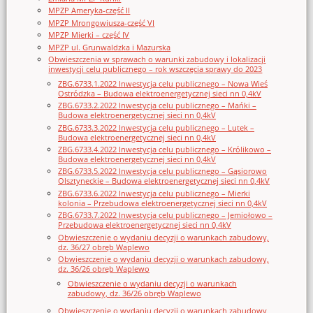
MPZP Ameryka-część II
MPZP Mrongowiusza-część VI
MPZP Mierki – część IV
MPZP ul. Grunwaldzka i Mazurska
Obwieszczenia w sprawach o warunki zabudowy i lokalizacji
inwestycji celu publicznego – rok wszczęcia sprawy do 2023
ZBG.6733.1.2022 Inwestycja celu publicznego – Nowa Wieś
Ostródzka – Budowa elektroenergetycznej sieci nn 0,4kV
ZBG.6733.2.2022 Inwestycja celu publicznego – Mańki –
Budowa elektroenergetycznej sieci nn 0,4kV
ZBG.6733.3.2022 Inwestycja celu publicznego – Lutek –
Budowa elektroenergetycznej sieci nn 0,4kV
ZBG.6733.4.2022 Inwestycja celu publicznego – Królikowo –
Budowa elektroenergetycznej sieci nn 0,4kV
ZBG.6733.5.2022 Inwestycja celu publicznego – Gąsiorowo
Olsztyneckie – Budowa elektroenergetycznej sieci nn 0,4kV
ZBG.6733.6.2022 Inwestycja celu publicznego – Mierki
kolonia – Przebudowa elektroenergetycznej sieci nn 0,4kV
ZBG.6733.7.2022 Inwestycja celu publicznego – Jemiołowo –
Przebudowa elektroenergetycznej sieci nn 0,4kV
Obwieszczenie o wydaniu decyzji o warunkach zabudowy,
dz. 36/27 obręb Waplewo
Obwieszczenie o wydaniu decyzji o warunkach zabudowy,
dz. 36/26 obręb Waplewo
Obwieszczenie o wydaniu decyzji o warunkach
zabudowy, dz. 36/26 obręb Waplewo
Obwieszczenie o wydaniu decyzji o warunkach zabudowy,