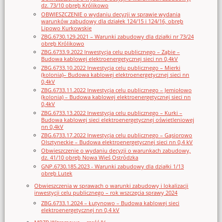
dz. 73/10 obręb Królikowo
OBWIESZCZENIE o wydaniu decyzji w sprawie wydania
warunków zabudowy dla działek 124/15 i 124/16, obręb
Lipowo Kurkowskie
ZBG.6730.129.2021 – Warunki zabudowy dla działki nr 73/24
obręb Królikowo
ZBG.6733.9.2022 Inwestycja celu publicznego – Ząbie –
Budowa kablowej elektroenergetycznej sieci nn 0,4kV
ZBG.6733.10.2022 Inwestycja celu publicznego – Mierki
(kolonia)– Budowa kablowej elektroenergetycznej sieci nn
0,4kV
ZBG.6733.11.2022 Inwestycja celu publicznego – Jemiołowo
(kolonia) – Budowa kablowej elektroenergetycznej sieci nn
0,4kV
ZBG.6733.13.2022 Inwestycja celu publicznego – Kurki –
Budowa kablowej sieci elektroenergetycznej oświetleniowej
nn 0,4kV
ZBG.6733.17.2022 Inwestycja celu publicznego – Gąsiorowo
Olsztyneckie – Budowa elektroenergetycznej sieci nn 0,4 kV
Obwieszczenie o wydaniu decyzji o warunkach zabudowy,
dz. 41/10 obręb Nowa Wieś Ostródzka
GNP.6730.185.2023 - Warunki zabudowy dla działki 1/13
obręb Lutek
Obwieszczenia w sprawach o warunki zabudowy i lokalizacji
inwestycji celu publicznego – rok wszczęcia sprawy 2024
ZBG.6733.1.2024 – Łutynowo – Budowa kablowej sieci
elektroenergetycznej nn 0,4 kV