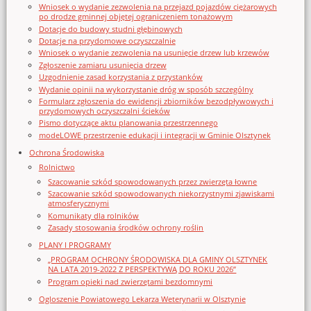
Wniosek o wydanie zezwolenia na przejazd pojazdów ciężarowych
po drodze gminnej objętej ograniczeniem tonażowym
Dotacje do budowy studni głębinowych
Dotacje na przydomowe oczyszczalnie
Wniosek o wydanie zezwolenia na usunięcie drzew lub krzewów
Zgłoszenie zamiaru usunięcia drzew
Uzgodnienie zasad korzystania z przystanków
Wydanie opinii na wykorzystanie dróg w sposób szczególny
Formularz zgłoszenia do ewidencji zbiorników bezodpływowych i
przydomowych oczyszczalni ścieków
Pismo dotyczące aktu planowania przestrzennego
modeLOWE przestrzenie edukacji i integracji w Gminie Olsztynek
Ochrona Środowiska
Rolnictwo
Szacowanie szkód spowodowanych przez zwierzęta łowne
Szacowanie szkód spowodowanych niekorzystnymi zjawiskami
atmosferycznymi
Komunikaty dla rolników
Zasady stosowania środków ochrony roślin
PLANY I PROGRAMY
„PROGRAM OCHRONY ŚRODOWISKA DLA GMINY OLSZTYNEK
NA LATA 2019-2022 Z PERSPEKTYWĄ DO ROKU 2026”
Program opieki nad zwierzętami bezdomnymi
Ogloszenie Powiatowego Lekarza Weterynarii w Olsztynie