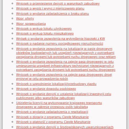
Wniosek o przeniesienie decyzji o warunkach zabudowy
Wniosek o wypis i wyrys z miejscowego planu
Wniosek o wydanie zaświadczenia o braku planu
Wzor_oferty
Wzor_sprawozdania
Wniosek o wykup lokalu użytkowego
Wniosek o wykup lokalu mieszkalnego
Wnisek o wydanie zezwolenia na wykreślenie hipoteki z KW
Wniosek o nadanie numeru porządkowego nieruchomości
Wniosek o wydanie zezwolenia na lokalizację w pasie drogowym
obiektów budowlanych lub urządzeń niezwiązanych z potrzebami
zarządzania drogami lub potrzebami ruchu drogowego oraz reklam
Wniosek o wydanie zezwolenia na zajęcie pasa drogowego w celu
umieszczenia urządzeń infrastruktury technicznej niezwiązanych z
potrzebami zarządzania drogami lub potrzebami ruchu drogowego
Wniosek o wydanie zezwolenia na zajęcie pasa drogowego drogi
gminnej w celu prowadzenia robót
Wniosek o uzgodnienie lokalizacji/przebudowy zjazdu
Wniosek o wydanie dowodu osobistego
Wniosek o wydanie decyzji o ustalenie lokalizacji inwestycji celu
publicznego albo warunków zabudowy
Udzielenia licencji na wykonywanie krajowego transportu
drogowego w zakresie przewozu osób taksówką
Wniosek o wydanie zaświadczenia o rewitalizacji
Wniosek o dotację z programu Ciepłe Mieszkanie
Wniosek o płatność z programu Ciepłe Mieszkanie
Wniosek o wydanie decyzji o środowiskowych uwarunkowaniach