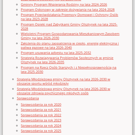
Gminny Program Wspierania Rodziny na lata 2024-2026
Program Osłonowy w zakresie dożywiania na lata 2024-2028
Program Przeciwdziałania Przemocy Domowej i Ochrony Osób
na lata 2023-2028
Program Opieki nad Zabytkami Gminy Olsztynek na lata 2025-
2028
Wieloletni Program Gospodarowania Mieszkaniowym Zasobem
Gminy na lata 2026-2030
Założenia do planu zaopatrzenia w ciepło, energię elektryczna i
paliwa gazowe na lata 2026-2040
Program usuwania azbestu na lata 2025-2032
Strategia Rozwiązywania Problemów Społecznych w gminie
Olsztynek na lata 2026-2035
Program na Rzecz Osób Starszych i z Niepełnosprawnością na
lata 2025-2030
Strategia Młodzieżowa gminy Olsztynek na lata 2026-2030 w
obszarze sportu wśród młodzieży
Strategia Młodzieżowa gminy Olsztynek na lata 2026-2030 w
obszarze zdrowia psychicznego młodych osób
Sprawozdania
Sprawozdania za rok 2020
Sprawozdania za rok 2021
Sprawozdania za rok 2022
Sprawozdania za rok 2023
Sprawozdania za rok 2024
Sprawozdania za rok 2025