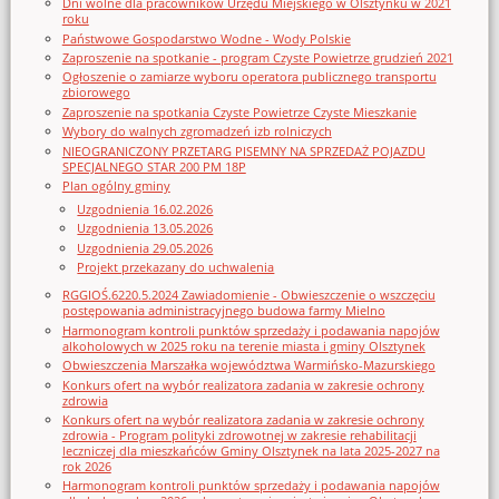
Dni wolne dla pracowników Urzędu Miejskiego w Olsztynku w 2021
roku
Państwowe Gospodarstwo Wodne - Wody Polskie
Zaproszenie na spotkanie - program Czyste Powietrze grudzień 2021
Ogłoszenie o zamiarze wyboru operatora publicznego transportu
zbiorowego
Zaproszenie na spotkania Czyste Powietrze Czyste Mieszkanie
Wybory do walnych zgromadzeń izb rolniczych
NIEOGRANICZONY PRZETARG PISEMNY NA SPRZEDAŻ POJAZDU
SPECJALNEGO STAR 200 PM 18P
Plan ogólny gminy
Uzgodnienia 16.02.2026
Uzgodnienia 13.05.2026
Uzgodnienia 29.05.2026
Projekt przekazany do uchwalenia
RGGIOŚ.6220.5.2024 Zawiadomienie - Obwieszczenie o wszczęciu
postępowania administracyjnego budowa farmy Mielno
Harmonogram kontroli punktów sprzedaży i podawania napojów
alkoholowych w 2025 roku na terenie miasta i gminy Olsztynek
Obwieszczenia Marszałka województwa Warmińsko-Mazurskiego
Konkurs ofert na wybór realizatora zadania w zakresie ochrony
zdrowia
Konkurs ofert na wybór realizatora zadania w zakresie ochrony
zdrowia - Program polityki zdrowotnej w zakresie rehabilitacji
leczniczej dla mieszkańców Gminy Olsztynek na lata 2025-2027 na
rok 2026
Harmonogram kontroli punktów sprzedaży i podawania napojów