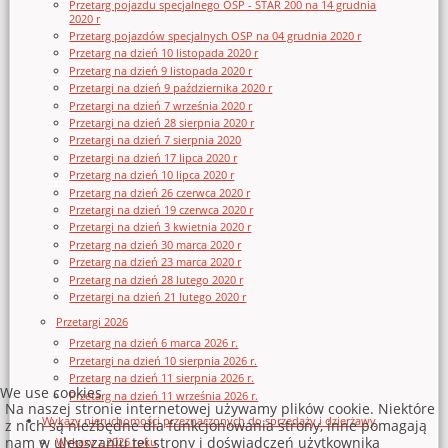
Przetarg pojazdu specjalnego OSP - STAR 200 na 14 grudnia
2020 r
Przetarg pojazdów specjalnych OSP na 04 grudnia 2020 r
Przetarg na dzień 10 listopada 2020 r
Przetarg na dzień 9 listopada 2020 r
Przetargi na dzień 9 października 2020 r
Przetargi na dzień 7 września 2020 r
Przetargi na dzień 28 sierpnia 2020 r
Przetargi na dzień 7 sierpnia 2020
Przetargi na dzień 17 lipca 2020 r
Przetarg na dzień 10 lipca 2020 r
Przetarg na dzień 26 czerwca 2020 r
Przetargi na dzień 19 czerwca 2020 r
Przetargi na dzień 3 kwietnia 2020 r
Przetarg na dzień 30 marca 2020 r
Przetarg na dzień 23 marca 2020 r
Przetarg na dzień 28 lutego 2020 r
Przetargi na dzień 21 lutego 2020 r
Przetargi 2026
Przetarg na dzień 6 marca 2026 r.
Przetargi na dzień 10 sierpnia 2026 r.
Przetarg na dzień 11 sierpnia 2026 r.
We use cookies
Przetarg na dzień 11 września 2026 r.
Na naszej stronie internetowej używamy plików cookie. Niektóre
Wykazy nieruchomości przeznaczonych do sprzedaży i dzierżawy
z nich są niezbędne dla funkcjonowania strony, inne pomagają
nam w ulepszaniu tej strony i doświadczeń użytkownika
Wykazy z 2026 roku