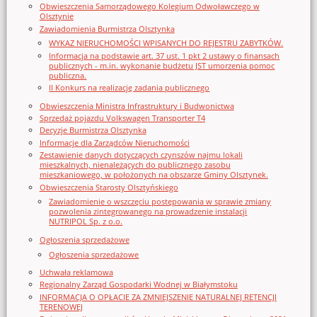
Obwieszczenia Samorządowego Kolegium Odwoławczego w
Olsztynie
Zawiadomienia Burmistrza Olsztynka
WYKAZ NIERUCHOMOŚCI WPISANYCH DO REJESTRU ZABYTKÓW.
Informacja na podstawie art. 37 ust. 1 pkt 2 ustawy o finansach
publicznych - m.in. wykonanie budżetu JST umorzenia pomoc
publiczna.
II Konkurs na realizację zadania publicznego
Obwieszczenia Ministra Infrastruktury i Budwonictwa
Sprzedaż pojazdu Volkswagen Transporter T4
Decyzje Burmistrza Olsztynka
Informacje dla Zarządców Nieruchomości
Zestawienie danych dotyczących czynszów najmu lokali
mieszkalnych, nienależących do publicznego zasobu
mieszkaniowego, w położonych na obszarze Gminy Olsztynek.
Obwieszczenia Starosty Olsztyńskiego
Zawiadomienie o wszczęciu postępowania w sprawie zmiany
pozwolenia zintegrowanego na prowadzenie instalacji
NUTRIPOL Sp. z o.o.
Ogłoszenia sprzedażowe
Ogłoszenia sprzedażowe
Uchwała reklamowa
Regionalny Zarząd Gospodarki Wodnej w Białymstoku
INFORMACJA O OPŁACIE ZA ZMNIEJSZENIE NATURALNEJ RETENCJI
TERENOWEJ