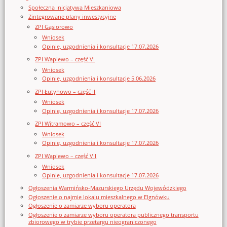
Społeczna Inicjatywa Mieszkaniowa
Zintegrowane plany inwestycyjne
ZPI Gąsiorowo
Wniosek
Opinie, uzgodnienia i konsultacje 17.07.2026
ZPI Waplewo – część VI
Wniosek
Opinie, uzgodnienia i konsultacje 5.06.2026
ZPI Łutynowo – część II
Wniosek
Opinie, uzgodnienia i konsultacje 17.07.2026
ZPI Witramowo – część VI
Wniosek
Opinie, uzgodnienia i konsultacje 17.07.2026
ZPI Waplewo – część VII
Wniosek
Opinie, uzgodnienia i konsultacje 17.07.2026
Ogłoszenia Warmińsko-Mazurskiego Urzędu Wojewódzkiego
Ogłoszenie o najmie lokalu mieszkalnego w Elgnówku
Ogłoszenie o zamiarze wyboru operatora
Ogłoszenie o zamiarze wyboru operatora publicznego transportu
zbiorowego w trybie przetargu nieograniczonego