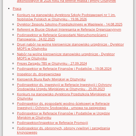
alkoholowych w 2026 roku na terenie miasta i gminy Olsztynek
Praca
Konkurs na stanowisko dyrektora Szkoły Podstawowej nr 1 im.
Noblistów Polskich w Olsztynku - 19.06.2026
Dyrektor Zespołu Szkolno-Przedszkolnego w Waplewie - 14.08.2025
Referent w Biurze Obsługi Interesanta w Referacie Organizacyjnym
Podinspektor w Referacie Gospodarki Nieruchomościami i
Planowania - 24.02.2025
Drugi nabór na wolne kierownicze stanowisko urzędnicze - Dyrektor
MOPS w Olsztynku
Nabór na wolne kierownicze stanowisko urzędnicze - Dyrektor
MOPS w Olsztynku
Prezes Zarządu TBS w Olsztynku - 27.09.2024
Podinspektor w Referacie Finansów i Podatków - 19.08.2024
Inspektor ds. drogownictwa
Kierownik Biura Rady Miejskiej w Olsztynku
Podinspektor ds. inwestycji w Referacie Inwestycji i Ochrony
Środowiska Urzędu Miejskiego w Olsztynku - 25.09.2023
Konkurs na stanowisko dyrektora Przedszkola Miejskiego w
Olsztynku
Podinspektor ds. gospodarki wodno-ściekowej w Referacie
Inwestycji i Ochrony Środowiska - umowa na zastępstwo
Podinspektor w Referacie Finansów i Podatków w Urzędzie
Miejskim w Olsztynku
Podinspektor/inspektor w Referacie Promocji
Podinspektor ds. obronnych, obrony cywilnej i zarządzania
kryzysowego