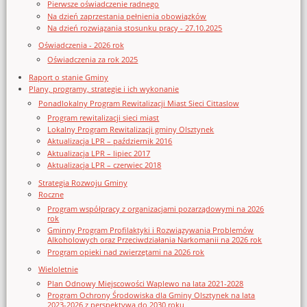
Pierwsze oświadczenie radnego
Na dzień zaprzestania pełnienia obowiązków
Na dzień rozwiązania stosunku pracy - 27.10.2025
Oświadczenia - 2026 rok
Oświadczenia za rok 2025
Raport o stanie Gminy
Plany, programy, strategie i ich wykonanie
Ponadlokalny Program Rewitalizacji Miast Sieci Cittaslow
Program rewitalizacji sieci miast
Lokalny Program Rewitalizacji gminy Olsztynek
Aktualizacja LPR – październik 2016
Aktualizacja LPR – lipiec 2017
Aktualizacja LPR – czerwiec 2018
Strategia Rozwoju Gminy
Roczne
Program współpracy z organizacjami pozarządowymi na 2026
rok
Gminny Program Profilaktyki i Rozwiązywania Problemów
Alkoholowych oraz Przeciwdziałania Narkomanii na 2026 rok
Program opieki nad zwierzętami na 2026 rok
Wieloletnie
Plan Odnowy Miejscowości Waplewo na lata 2021-2028
Program Ochrony Środowiska dla Gminy Olsztynek na lata
2023-2026 z perspektywą do 2030 roku