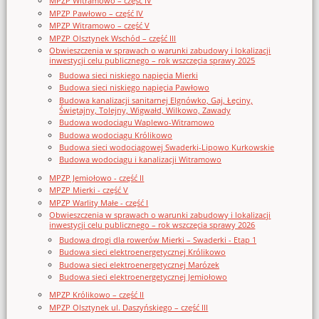
MPZP Witramowo – część IV
MPZP Pawłowo – część IV
MPZP Witramowo – część V
MPZP Olsztynek Wschód – część III
Obwieszczenia w sprawach o warunki zabudowy i lokalizacji
inwestycji celu publicznego – rok wszczęcia sprawy 2025
Budowa sieci niskiego napięcia Mierki
Budowa sieci niskiego napięcia Pawłowo
Budowa kanalizacji sanitarnej Elgnówko, Gaj, Łęciny,
Świętajny, Tolejny, Wigwałd, Wilkowo, Zawady
Budowa wodociągu Waplewo-Witramowo
Budowa wodociągu Królikowo
Budowa sieci wodociągowej Swaderki-Lipowo Kurkowskie
Budowa wodociągu i kanalizacji Witramowo
MPZP Jemiołowo - część II
MPZP Mierki - część V
MPZP Warlity Małe - część I
Obwieszczenia w sprawach o warunki zabudowy i lokalizacji
inwestycji celu publicznego – rok wszczęcia sprawy 2026
Budowa drogi dla rowerów Mierki – Swaderki - Etap 1
Budowa sieci elektroenergetycznej Królikowo
Budowa sieci elektroenergetycznej Marózek
Budowa sieci elektroenergetycznej Jemiołowo
MPZP Królikowo – część II
MPZP Olsztynek ul. Daszyńskiego – część III