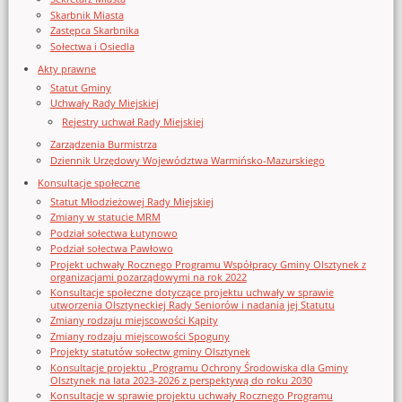
Skarbnik Miasta
Zastępca Skarbnika
Sołectwa i Osiedla
Akty prawne
Statut Gminy
Uchwały Rady Miejskiej
Rejestry uchwał Rady Miejskiej
Zarządzenia Burmistrza
Dziennik Urzędowy Województwa Warmińsko-Mazurskiego
Konsultacje społeczne
Statut Młodzieżowej Rady Miejskiej
Zmiany w statucie MRM
Podział sołectwa Łutynowo
Podział sołectwa Pawłowo
Projekt uchwały Rocznego Programu Współpracy Gminy Olsztynek z
organizacjami pozarządowymi na rok 2022
Konsultacje społeczne dotyczące projektu uchwały w sprawie
utworzenia Olsztyneckiej Rady Seniorów i nadania jej Statutu
Zmiany rodzaju miejscowości Kąpity
Zmiany rodzaju miejscowości Spoguny
Projekty statutów sołectw gminy Olsztynek
Konsultacje projektu „Programu Ochrony Środowiska dla Gminy
Olsztynek na lata 2023-2026 z perspektywą do roku 2030
Konsultacje w sprawie projektu uchwały Rocznego Programu