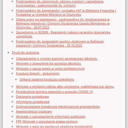
Podinspektor ds. obronnych, obrony cywilnej i zarządzania
kryzysowego - pełnomocnik ds. ochrony
Podinspektor ds. księgowości i podatku VAT w Referacie Finansów i
Podatków w Urzędzie Miejskim w Olsztynku
Oferta pracy na zastępstwo - podinspektor ds. drogownictwa w
Referacie Inwestycji i Ochrony Środowiska Urzędu Miejskiego w
Olsztynku - 26.07.2022
Zarządzenie nr 9/2009 - Regulamin naboru na wolne stanowiska
urzędnicze.
Podinspektor ds. gospodarki wodno–ściekowej w Referacie
Inwestycji i Ochrony Środowiska - 25.10.2022
Druki do pobrania
Oświadczenie o rocznej wartości sprzedanego alkoholu
Wniosek o zezwolenie na sprzedaz alkoholu
Wniosek o zakup węgla w cenie preferencyjnej
Fundusz Sołecki - dokumenty
Zmiana zadania funduszu sołeckiego
Wniosek o wydanie odpisu aktu urodzenia, małżeństwa lub zgonu
Przedłużenie terminu płatności z powodu COVID-19
Deklaracje podatkowe
Informacje podatkowe
Dofinansowanie kształcenia młodocianych pracowników
Kwestonariusz osobowy
Wniosek o udostępnienie informacji publicznej
PPF Wniosek o przyznanie prawa pomocy
Wniosek o wpis do ewidencji obiektów hotelarskich