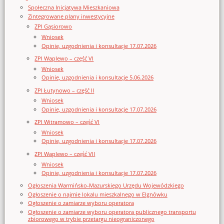
Społeczna Inicjatywa Mieszkaniowa
Zintegrowane plany inwestycyjne
ZPI Gąsiorowo
Wniosek
Opinie, uzgodnienia i konsultacje 17.07.2026
ZPI Waplewo – część VI
Wniosek
Opinie, uzgodnienia i konsultacje 5.06.2026
ZPI Łutynowo – część II
Wniosek
Opinie, uzgodnienia i konsultacje 17.07.2026
ZPI Witramowo – część VI
Wniosek
Opinie, uzgodnienia i konsultacje 17.07.2026
ZPI Waplewo – część VII
Wniosek
Opinie, uzgodnienia i konsultacje 17.07.2026
Ogłoszenia Warmińsko-Mazurskiego Urzędu Wojewódzkiego
Ogłoszenie o najmie lokalu mieszkalnego w Elgnówku
Ogłoszenie o zamiarze wyboru operatora
Ogłoszenie o zamiarze wyboru operatora publicznego transportu
zbiorowego w trybie przetargu nieograniczonego