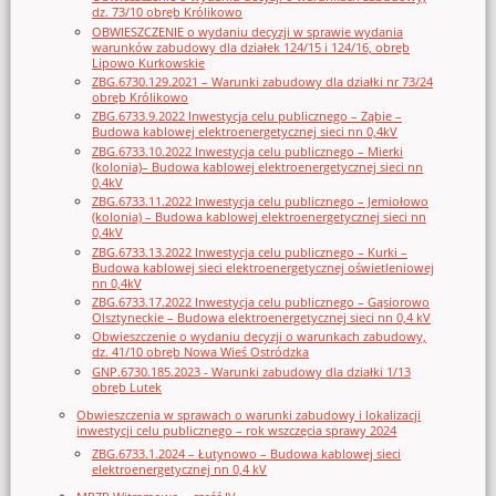
dz. 73/10 obręb Królikowo
OBWIESZCZENIE o wydaniu decyzji w sprawie wydania
warunków zabudowy dla działek 124/15 i 124/16, obręb
Lipowo Kurkowskie
ZBG.6730.129.2021 – Warunki zabudowy dla działki nr 73/24
obręb Królikowo
ZBG.6733.9.2022 Inwestycja celu publicznego – Ząbie –
Budowa kablowej elektroenergetycznej sieci nn 0,4kV
ZBG.6733.10.2022 Inwestycja celu publicznego – Mierki
(kolonia)– Budowa kablowej elektroenergetycznej sieci nn
0,4kV
ZBG.6733.11.2022 Inwestycja celu publicznego – Jemiołowo
(kolonia) – Budowa kablowej elektroenergetycznej sieci nn
0,4kV
ZBG.6733.13.2022 Inwestycja celu publicznego – Kurki –
Budowa kablowej sieci elektroenergetycznej oświetleniowej
nn 0,4kV
ZBG.6733.17.2022 Inwestycja celu publicznego – Gąsiorowo
Olsztyneckie – Budowa elektroenergetycznej sieci nn 0,4 kV
Obwieszczenie o wydaniu decyzji o warunkach zabudowy,
dz. 41/10 obręb Nowa Wieś Ostródzka
GNP.6730.185.2023 - Warunki zabudowy dla działki 1/13
obręb Lutek
Obwieszczenia w sprawach o warunki zabudowy i lokalizacji
inwestycji celu publicznego – rok wszczęcia sprawy 2024
ZBG.6733.1.2024 – Łutynowo – Budowa kablowej sieci
elektroenergetycznej nn 0,4 kV