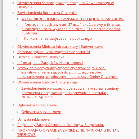
Obwieszczenia Samorządowego Kolegium Odwoławczego w
Olsztynie
Zawiadomienia Burmistrza Olsztynka
WYKAZ NIERUCHOMOŚCI WPISANYCH DO REJESTRU ZABYTKÓW.
Informacja na podstawie art. 37 ust. 1 pkt 2 ustawy o finansach
publicznych - m.in. wykonanie budżetu JST umorzenia pomoc
publiczna.
II Konkurs na realizację zadania publicznego
Obwieszczenia Ministra Infrastruktury i Budwonictwa
Sprzedaż pojazdu Volkswagen Transporter T4
Decyzje Burmistrza Olsztynka
Informacje dla Zarządców Nieruchomości
Zestawienie danych dotyczących czynszów najmu lokali
mieszkalnych, nienależących do publicznego zasobu
mieszkaniowego, w położonych na obszarze Gminy Olsztynek.
Obwieszczenia Starosty Olsztyńskiego
Zawiadomienie o wszczęciu postępowania w sprawie zmiany
pozwolenia zintegrowanego na prowadzenie instalacji
NUTRIPOL Sp. z o.o.
Ogłoszenia sprzedażowe
Ogłoszenia sprzedażowe
Uchwała reklamowa
Regionalny Zarząd Gospodarki Wodnej w Białymstoku
INFORMACJA O OPŁACIE ZA ZMNIEJSZENIE NATURALNEJ RETENCJI
TERENOWEJ