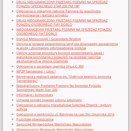
DRUGI NIEOGRANICZONY PRZETARG PISEMNY NA SPRZEDAŻ
POJAZDU SPECJALNEGO STAR 200 PM 18P
Ogłoszenie o otwartym naborze Partnera do wspólnego
przygotowania i realizacji projektu
DRUGI NIEOGRANICZONY PRZETARG PISEMNY NA SPRZEDAŻ
POJAZDU OSOBOWEGO FIAT DOBLO
NIEOGRANICZONY PRZETARG PISEMNY NA SPRZEDAŻ POJAZDU
OSOBOWEGO FIAT DOBLO
Instytut Meteorologii i Gospodarki Wodnej
Decyzja w sprawie zatwierdzenia taryf dla zbiorowego zaopatrzenia
w wodę i zbiorowego odprowadzania ścieków
Ogólny schemat procedury kontroli przestrzegania zasad i
warunków korzystania z zezwoleń na sprzedaż napojów
alkoholowych w gminie Olsztynek
Ogłoszenie o sprzedaży ciągnika Ursus C-360
MPZP Samagowo – czesc I
Rezygnacja z realizacji zadania pn. "Odkrycie tajemnic pomnika
Tannenbergu"
Nieograniczony Przetargu Pisemny Na Sprzedaż Pojazdu
Specjalnego Marki Star_200
Informacje i komunikaty
Uchwała projekt nowego ustroju szkolnego
Ogłoszenie o zebraniu mieszkańców Sołectwa Drwęck - wybory
sołtysa
Ogłoszenie o zamknięciu ul. Behringa na czas Dni Olsztynka 2016
Pozostałe obwieszczenia
Samorząd Województwa Warmińsko-Mazurskiego
Obwieszczenia Wojewody Warmińsko-Mazurskiego