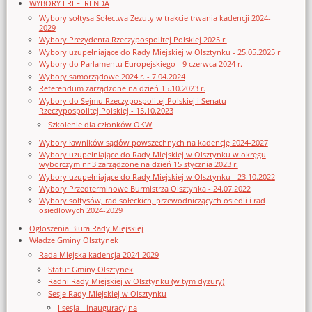
WYBORY I REFERENDA
Wybory sołtysa Sołectwa Zezuty w trakcie trwania kadencji 2024-
2029
Wybory Prezydenta Rzeczypospolitej Polskiej 2025 r.
Wybory uzupełniające do Rady Miejskiej w Olsztynku - 25.05.2025 r
Wybory do Parlamentu Europejskiego - 9 czerwca 2024 r.
Wybory samorządowe 2024 r. - 7.04.2024
Referendum zarządzone na dzień 15.10.2023 r.
Wybory do Sejmu Rzeczypospolitej Polskiej i Senatu
Rzeczypospolitej Polskiej - 15.10.2023
Szkolenie dla członków OKW
Wybory ławników sądów powszechnych na kadencję 2024-2027
Wybory uzupełniające do Rady Miejskiej w Olsztynku w okręgu
wyborczym nr 3 zarządzone na dzień 15 stycznia 2023 r.
Wybory uzupełniające do Rady Miejskiej w Olsztynku - 23.10.2022
Wybory Przedterminowe Burmistrza Olsztynka - 24.07.2022
Wybory sołtysów, rad sołeckich, przewodniczących osiedli i rad
osiedlowych 2024-2029
Ogłoszenia Biura Rady Miejskiej
Władze Gminy Olsztynek
Rada Miejska kadencja 2024-2029
Statut Gminy Olsztynek
Radni Rady Miejskiej w Olsztynku (w tym dyżury)
Sesje Rady Miejskiej w Olsztynku
I sesja - inauguracyjna