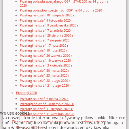
Przetarg pojazdu specjalnego OSP - STAR 200 na 14 grudnia
2020 r
Przetarg pojazdów specjalnych OSP na 04 grudnia 2020 r
Przetarg na dzień 10 listopada 2020 r
Przetarg na dzień 9 listopada 2020 r
Przetargi na dzień 9 października 2020 r
Przetargi na dzień 7 września 2020 r
Przetargi na dzień 28 sierpnia 2020 r
Przetargi na dzień 7 sierpnia 2020
Przetargi na dzień 17 lipca 2020 r
Przetarg na dzień 10 lipca 2020 r
Przetarg na dzień 26 czerwca 2020 r
Przetargi na dzień 19 czerwca 2020 r
Przetargi na dzień 3 kwietnia 2020 r
Przetarg na dzień 30 marca 2020 r
Przetarg na dzień 23 marca 2020 r
Przetarg na dzień 28 lutego 2020 r
Przetargi na dzień 21 lutego 2020 r
Przetargi 2026
Przetarg na dzień 6 marca 2026 r.
Przetargi na dzień 10 sierpnia 2026 r.
Przetarg na dzień 11 sierpnia 2026 r.
We use cookies
Przetarg na dzień 11 września 2026 r.
Na naszej stronie internetowej używamy plików cookie. Niektóre
Wykazy nieruchomości przeznaczonych do sprzedaży i dzierżawy
z nich są niezbędne dla funkcjonowania strony, inne pomagają
nam w ulepszaniu tej strony i doświadczeń użytkownika
Wykazy z 2026 roku