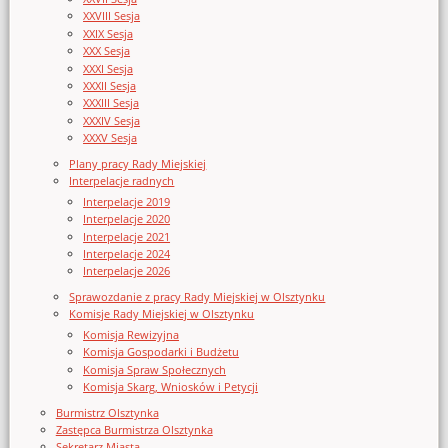
XXVIII Sesja
XXIX Sesja
XXX Sesja
XXXI Sesja
XXXII Sesja
XXXIII Sesja
XXXIV Sesja
XXXV Sesja
Plany pracy Rady Miejskiej
Interpelacje radnych
Interpelacje 2019
Interpelacje 2020
Interpelacje 2021
Interpelacje 2024
Interpelacje 2026
Sprawozdanie z pracy Rady Miejskiej w Olsztynku
Komisje Rady Miejskiej w Olsztynku
Komisja Rewizyjna
Komisja Gospodarki i Budżetu
Komisja Spraw Społecznych
Komisja Skarg, Wniosków i Petycji
Burmistrz Olsztynka
Zastępca Burmistrza Olsztynka
Sekretarz Miasta