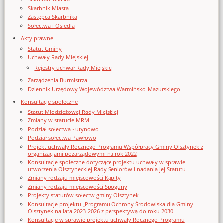
Skarbnik Miasta
Zastępca Skarbnika
Sołectwa i Osiedla
Akty prawne
Statut Gminy
Uchwały Rady Miejskiej
Rejestry uchwał Rady Miejskiej
Zarządzenia Burmistrza
Dziennik Urzędowy Województwa Warmińsko-Mazurskiego
Konsultacje społeczne
Statut Młodzieżowej Rady Miejskiej
Zmiany w statucie MRM
Podział sołectwa Łutynowo
Podział sołectwa Pawłowo
Projekt uchwały Rocznego Programu Współpracy Gminy Olsztynek z
organizacjami pozarządowymi na rok 2022
Konsultacje społeczne dotyczące projektu uchwały w sprawie
utworzenia Olsztyneckiej Rady Seniorów i nadania jej Statutu
Zmiany rodzaju miejscowości Kąpity
Zmiany rodzaju miejscowości Spoguny
Projekty statutów sołectw gminy Olsztynek
Konsultacje projektu „Programu Ochrony Środowiska dla Gminy
Olsztynek na lata 2023-2026 z perspektywą do roku 2030
Konsultacje w sprawie projektu uchwały Rocznego Programu