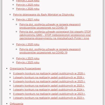
Petycje z 2024 roku
Petycje z 2025 roku
Petycje z 2026 roku
Petycje skierowane do Rady Miejskiej w Olsztynku
Petycje z 2021 roku
Petycja dot. podjęcia uchwały w sprawie gwarancji
producentów szczepionek na COVID-19
Petycja dot. podjęcia uchwały poierającej list otwarty STOP
zabójczenmu GMO - STOP niebezpiecznej szczepionce oraz
zaprzestania eksperymentu na mieszkańcach Polski i inne
Petycje z 2020 roku
Petycja dot. podjęcia uchwały w sprawie gwarancji
producentów szczepionek na COVID-19
Petycje z 2023 roku
Petycje z 2025 roku
Organizacje Pozarządowe
II otwarty konkurs na realizację zadań publicznych w 2026 r.
I otwarty konkurs na realizację zadań publicznych w 2026 r.
II otwarty konkurs na realizację zadań publicznych w 2025 r.
I otwarty konkurs na realizację zadań publicznych w 2025 r.
I otwarty konkurs na realizację zadań publicznych w 2024 r.
II otwarty konkurs na realizację zadań publicznych w 2023 r.
I otwarty konkurs na realizację zadań publicznych w 2023 r.
Ogłoszenia