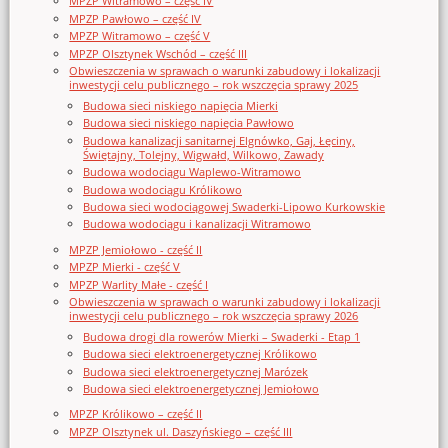
MPZP Witramowo – część IV
MPZP Pawłowo – część IV
MPZP Witramowo – część V
MPZP Olsztynek Wschód – część III
Obwieszczenia w sprawach o warunki zabudowy i lokalizacji
inwestycji celu publicznego – rok wszczęcia sprawy 2025
Budowa sieci niskiego napięcia Mierki
Budowa sieci niskiego napięcia Pawłowo
Budowa kanalizacji sanitarnej Elgnówko, Gaj, Łęciny,
Świętajny, Tolejny, Wigwałd, Wilkowo, Zawady
Budowa wodociągu Waplewo-Witramowo
Budowa wodociągu Królikowo
Budowa sieci wodociągowej Swaderki-Lipowo Kurkowskie
Budowa wodociągu i kanalizacji Witramowo
MPZP Jemiołowo - część II
MPZP Mierki - część V
MPZP Warlity Małe - część I
Obwieszczenia w sprawach o warunki zabudowy i lokalizacji
inwestycji celu publicznego – rok wszczęcia sprawy 2026
Budowa drogi dla rowerów Mierki – Swaderki - Etap 1
Budowa sieci elektroenergetycznej Królikowo
Budowa sieci elektroenergetycznej Marózek
Budowa sieci elektroenergetycznej Jemiołowo
MPZP Królikowo – część II
MPZP Olsztynek ul. Daszyńskiego – część III