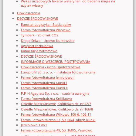
Wykaz urzędowych lekarzy weterynarii do badania mięsa na
użytek własny
Obwieszczenia
DECYZJE ŚRODOWISKOWE
Eurotter Logistyka - Stacja paliw
Farma fotowoltaiczna Waplewo
Tymbark - Zbiornik CO2
Droga Selwa - Lipowo Kurkowskie
Agaplast rozbudowa
Kanalizacja Witramowo
DECYZJE ŚRODOWISKOWE
INFORMACJE O WSZCZĘCIU POSTĘPOWANIA
Obwieszczenia - udział społeczeństwa
Europrofil Sp. z o. o. – instalacja fotowoltaiczna
Farma fotowoltaiczna Jemiołowo I
Farma fotowoltaiczna Kunki I
Farma fotowoltaiczna Kunki II
P.P-H.Agaplast Sp. z o.o. - studnia awaryjna
Farma fotowoltaiczna Królikowo
Osiedle Mieszkaniowe, Królikowo dz. nr 42/7
Osiedle Mieszkaniowe, Królikowo dz. nr 166/8
Farma fotowoltaiczna Wilkowo 106-6, 106-11
Farma Fotowoltaiczna 57, 59, 60/4, obręb Kunki
Jemiołowo 170/1
Farma Fotowoltaiczna 49, 50, 160/5, Pawłowo