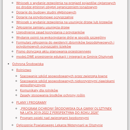
Wniosek o wydanie zezwolenia na przejazd pojazdów ciężarowych
po drodze gminnej objętej ograniczeniem tonażowym
Dotacje do budowy studni głębinowych
Dotacje na przydomowe oczyszczalnie
Wniosek o wydanie zezwolenia na usunięcie drzew lub krzewów
Zgłoszenie zamiaru usunięcia drzew
Uzgodnienie zasad korzystania z przystanków
Wydanie opinii na wykorzystanie dróg w sposób szczególny
Formularz zgłoszenia do ewidencji zbiorników bezodpływowych i
przydomowych oczyszczalni ścieków
Pismo dotyczące aktu planowania przestrzennego
modeLOWE przestrzenie edukacji i integracji w Gminie Olsztynek
Ochrona Środowiska
Rolnictwo
Szacowanie szkód spowodowanych przez zwierzęta łowne
Szacowanie szkód spowodowanych niekorzystnymi zjawiskami
atmosferycznymi
Komunikaty dla rolników
Zasady stosowania środków ochrony roślin
PLANY I PROGRAMY
„PROGRAM OCHRONY ŚRODOWISKA DLA GMINY OLSZTYNEK
NA LATA 2019-2022 Z PERSPEKTYWĄ DO ROKU 2026”
Program opieki nad zwierzętami bezdomnymi
Ogloszenie Powiatowego Lekarza Weterynarii w Olsztynie