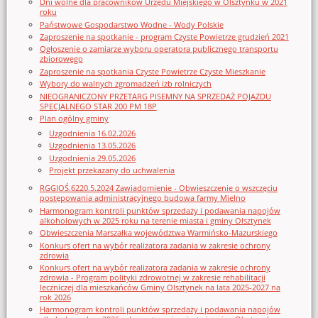
Dni wolne dla pracowników Urzędu Miejskiego w Olsztynku w 2021
roku
Państwowe Gospodarstwo Wodne - Wody Polskie
Zaproszenie na spotkanie - program Czyste Powietrze grudzień 2021
Ogłoszenie o zamiarze wyboru operatora publicznego transportu
zbiorowego
Zaproszenie na spotkania Czyste Powietrze Czyste Mieszkanie
Wybory do walnych zgromadzeń izb rolniczych
NIEOGRANICZONY PRZETARG PISEMNY NA SPRZEDAŻ POJAZDU
SPECJALNEGO STAR 200 PM 18P
Plan ogólny gminy
Uzgodnienia 16.02.2026
Uzgodnienia 13.05.2026
Uzgodnienia 29.05.2026
Projekt przekazany do uchwalenia
RGGIOŚ.6220.5.2024 Zawiadomienie - Obwieszczenie o wszczęciu
postępowania administracyjnego budowa farmy Mielno
Harmonogram kontroli punktów sprzedaży i podawania napojów
alkoholowych w 2025 roku na terenie miasta i gminy Olsztynek
Obwieszczenia Marszałka województwa Warmińsko-Mazurskiego
Konkurs ofert na wybór realizatora zadania w zakresie ochrony
zdrowia
Konkurs ofert na wybór realizatora zadania w zakresie ochrony
zdrowia - Program polityki zdrowotnej w zakresie rehabilitacji
leczniczej dla mieszkańców Gminy Olsztynek na lata 2025-2027 na
rok 2026
Harmonogram kontroli punktów sprzedaży i podawania napojów