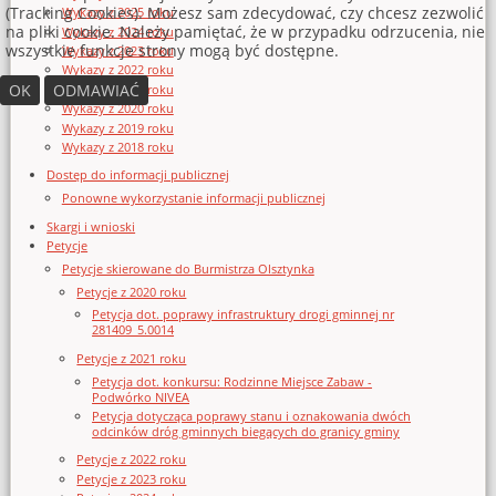
(Tracking Cookies). Możesz sam zdecydować, czy chcesz zezwolić
Wykazy z 2025 roku
na pliki cookie. Należy pamiętać, że w przypadku odrzucenia, nie
Wykazy z 2024 roku
wszystkie funkcje strony mogą być dostępne.
Wykazy z 2023 roku
Wykazy z 2022 roku
OK
ODMAWIAĆ
Wykazy z 2021 roku
Wykazy z 2020 roku
Wykazy z 2019 roku
Wykazy z 2018 roku
Dostęp do informacji publicznej
Ponowne wykorzystanie informacji publicznej
Skargi i wnioski
Petycje
Petycje skierowane do Burmistrza Olsztynka
Petycje z 2020 roku
Petycja dot. poprawy infrastruktury drogi gminnej nr
281409_5.0014
Petycje z 2021 roku
Petycja dot. konkursu: Rodzinne Miejsce Zabaw -
Podwórko NIVEA
Petycja dotycząca poprawy stanu i oznakowania dwóch
odcinków dróg gminnych biegących do granicy gminy
Petycje z 2022 roku
Petycje z 2023 roku