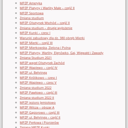
MPZP Ameryka
MPZP Platyny i Warlity Małe – część II
MPZP Sportowa
Zmiana studium
MPZP Olsztynek Wschód – część II
Zmiana studium – drugie wyłożenie
MPZP Kunki – czesc I
Warunki zabudowy dla dz. 380 obręb Mierki
MPZP Mierki – część III
MPZP Mierkowska, Zielona i Polna
MPZP Platyny, Warlity, Elgnówko, Gaj, Wigwałd i Zawady
Zmiana Studium 2021
MPZP węzeł Olsztynek Zachód
MPZP Waplewo – część IV
MPZP ul. Behringa
MPZP Królikowo – czesc I
MPZP Waplewo – czesc V
Zmiana studium 2022
MPZP Pawłowo – część III
Zmiana studium 2022 II
MPZP jezioro Jemiołowo
MPZP Wilcza – obszar A
MPZP Gąsiorowo – część III
MPZP ul. Behringa – część II
MPZP Perłowa i Pionierów
Zmiana MPZP Kunki