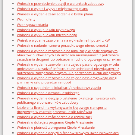
Wniosek o przeniesienie decyzji o warunkach zabudowy
Wniosek o wypis i wyrys z miejscowego planu
Wniosek o wydanie zaświadczenia o braku planu
Wzor_oferty
Wzor_sprawozdania
Wniosek o wykup lokalu użytkowego
Wniosek o wykup lokalu mieszkalnego
Wnisek o wydanie zezwolenia na wykreślenie hipoteki z KW
Wniosek o nadanie numeru porządkowego nieruchomości
Wniosek o wydanie zezwolenia na lokalizację w pasie drogowym
obiektów budowlanych lub urządzeń niezwiązanych z potrzebami
zarządzania drogami lub potrzebami ruchu drogowego oraz reklam
Wniosek o wydanie zezwolenia na zajęcie pasa drogowego w celu
umieszczenia urządzeń infrastruktury technicznej niezwiązanych z
potrzebami zarządzania drogami lub potrzebami ruchu drogowego
Wniosek o wydanie zezwolenia na zajęcie pasa drogowego drogi
gminnej w celu prowadzenia robót
Wniosek o uzgodnienie lokalizacji/przebudowy zjazdu
Wniosek o wydanie dowodu osobistego
Wniosek o wydanie decyzji o ustalenie lokalizacji inwestycji celu
publicznego albo warunków zabudowy
Udzielenia licencji na wykonywanie krajowego transportu
drogowego w zakresie przewozu osób taksówką
Wniosek o wydanie zaświadczenia o rewitalizacji
Wniosek o dotację z programu Ciepłe Mieszkanie
Wniosek o płatność z programu Ciepłe Mieszkanie
Wniosek o wydanie decyzji o środowiskowych uwarunkowaniach