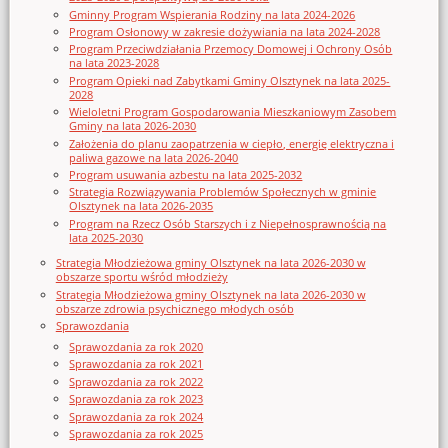
Gminny Program Wspierania Rodziny na lata 2024-2026
Program Osłonowy w zakresie dożywiania na lata 2024-2028
Program Przeciwdziałania Przemocy Domowej i Ochrony Osób
na lata 2023-2028
Program Opieki nad Zabytkami Gminy Olsztynek na lata 2025-
2028
Wieloletni Program Gospodarowania Mieszkaniowym Zasobem
Gminy na lata 2026-2030
Założenia do planu zaopatrzenia w ciepło, energię elektryczna i
paliwa gazowe na lata 2026-2040
Program usuwania azbestu na lata 2025-2032
Strategia Rozwiązywania Problemów Społecznych w gminie
Olsztynek na lata 2026-2035
Program na Rzecz Osób Starszych i z Niepełnosprawnością na
lata 2025-2030
Strategia Młodzieżowa gminy Olsztynek na lata 2026-2030 w
obszarze sportu wśród młodzieży
Strategia Młodzieżowa gminy Olsztynek na lata 2026-2030 w
obszarze zdrowia psychicznego młodych osób
Sprawozdania
Sprawozdania za rok 2020
Sprawozdania za rok 2021
Sprawozdania za rok 2022
Sprawozdania za rok 2023
Sprawozdania za rok 2024
Sprawozdania za rok 2025