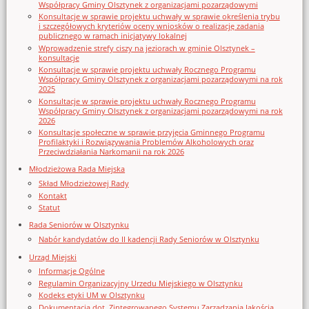
Współpracy Gminy Olsztynek z organizacjami pozarządowymi
Konsultacje w sprawie projektu uchwały w sprawie określenia trybu
i szczegółowych kryteriów oceny wniosków o realizację zadania
publicznego w ramach inicjatywy lokalnej
Wprowadzenie strefy ciszy na jeziorach w gminie Olsztynek –
konsultacje
Konsultacje w sprawie projektu uchwały Rocznego Programu
Współpracy Gminy Olsztynek z organizacjami pozarządowymi na rok
2025
Konsultacje w sprawie projektu uchwały Rocznego Programu
Współpracy Gminy Olsztynek z organizacjami pozarządowymi na rok
2026
Konsultacje społeczne w sprawie przyjęcia Gminnego Programu
Profilaktyki i Rozwiązywania Problemów Alkoholowych oraz
Przeciwdziałania Narkomanii na rok 2026
Młodzieżowa Rada Miejska
Skład Młodzieżowej Rady
Kontakt
Statut
Rada Seniorów w Olsztynku
Nabór kandydatów do II kadencji Rady Seniorów w Olsztynku
Urząd Miejski
Informacje Ogólne
Regulamin Organizacyjny Urzedu Miejskiego w Olsztynku
Kodeks etyki UM w Olsztynku
Dokumentacja dot. Zintegrowanego Systemu Zarządzania Jakością