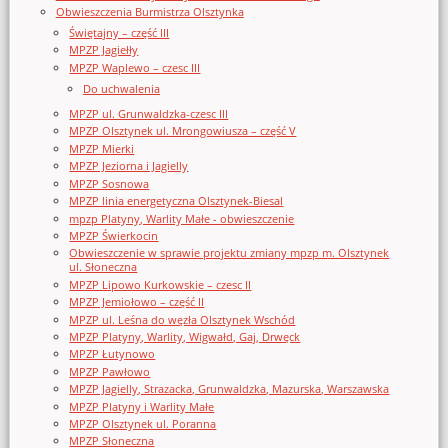
Obwieszczenia Burmistrza Olsztynka
Świętajny – część III
MPZP Jagiełły
MPZP Waplewo – czesc III
Do uchwalenia
MPZP ul. Grunwaldzka-czesc III
MPZP Olsztynek ul. Mrongowiusza – część V
MPZP Mierki
MPZP Jeziorna i Jagielly
MPZP Sosnowa
MPZP linia energetyczna Olsztynek-Biesal
mpzp Platyny, Warlity Małe - obwieszczenie
MPZP Świerkocin
Obwieszczenie w sprawie projektu zmiany mpzp m. Olsztynek
ul. Słoneczna
MPZP Lipowo Kurkowskie – czesc II
MPZP Jemiołowo – część II
MPZP ul. Leśna do węzła Olsztynek Wschód
MPZP Platyny, Warlity, Wigwałd, Gaj, Drwęck
MPZP Łutynowo
MPZP Pawłowo
MPZP Jagielly, Strazacka, Grunwaldzka, Mazurska, Warszawska
MPZP Platyny i Warlity Małe
MPZP Olsztynek ul. Poranna
MPZP Słoneczna