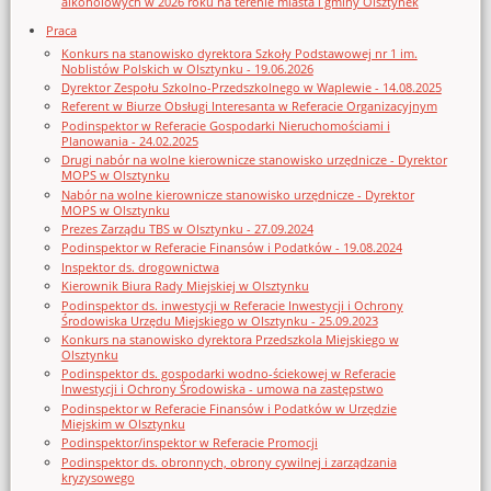
alkoholowych w 2026 roku na terenie miasta i gminy Olsztynek
Praca
Konkurs na stanowisko dyrektora Szkoły Podstawowej nr 1 im.
Noblistów Polskich w Olsztynku - 19.06.2026
Dyrektor Zespołu Szkolno-Przedszkolnego w Waplewie - 14.08.2025
Referent w Biurze Obsługi Interesanta w Referacie Organizacyjnym
Podinspektor w Referacie Gospodarki Nieruchomościami i
Planowania - 24.02.2025
Drugi nabór na wolne kierownicze stanowisko urzędnicze - Dyrektor
MOPS w Olsztynku
Nabór na wolne kierownicze stanowisko urzędnicze - Dyrektor
MOPS w Olsztynku
Prezes Zarządu TBS w Olsztynku - 27.09.2024
Podinspektor w Referacie Finansów i Podatków - 19.08.2024
Inspektor ds. drogownictwa
Kierownik Biura Rady Miejskiej w Olsztynku
Podinspektor ds. inwestycji w Referacie Inwestycji i Ochrony
Środowiska Urzędu Miejskiego w Olsztynku - 25.09.2023
Konkurs na stanowisko dyrektora Przedszkola Miejskiego w
Olsztynku
Podinspektor ds. gospodarki wodno-ściekowej w Referacie
Inwestycji i Ochrony Środowiska - umowa na zastępstwo
Podinspektor w Referacie Finansów i Podatków w Urzędzie
Miejskim w Olsztynku
Podinspektor/inspektor w Referacie Promocji
Podinspektor ds. obronnych, obrony cywilnej i zarządzania
kryzysowego