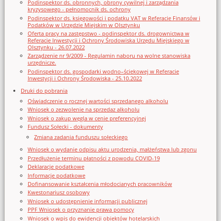
Podinspektor ds. obronnych, obrony cywilnej i zarządzania
kryzysowego - pełnomocnik ds. ochrony
Podinspektor ds. księgowości i podatku VAT w Referacie Finansów i
Podatków w Urzędzie Miejskim w Olsztynku
Oferta pracy na zastępstwo - podinspektor ds. drogownictwa w
Referacie Inwestycji i Ochrony Środowiska Urzędu Miejskiego w
Olsztynku - 26.07.2022
Zarządzenie nr 9/2009 - Regulamin naboru na wolne stanowiska
urzędnicze.
Podinspektor ds. gospodarki wodno–ściekowej w Referacie
Inwestycji i Ochrony Środowiska - 25.10.2022
Druki do pobrania
Oświadczenie o rocznej wartości sprzedanego alkoholu
Wniosek o zezwolenie na sprzedaz alkoholu
Wniosek o zakup węgla w cenie preferencyjnej
Fundusz Sołecki - dokumenty
Zmiana zadania funduszu sołeckiego
Wniosek o wydanie odpisu aktu urodzenia, małżeństwa lub zgonu
Przedłużenie terminu płatności z powodu COVID-19
Deklaracje podatkowe
Informacje podatkowe
Dofinansowanie kształcenia młodocianych pracowników
Kwestonariusz osobowy
Wniosek o udostępnienie informacji publicznej
PPF Wniosek o przyznanie prawa pomocy
Wniosek o wpis do ewidencji obiektów hotelarskich