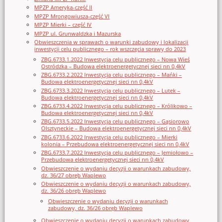
MPZP Ameryka-część II
MPZP Mrongowiusza-część VI
MPZP Mierki – część IV
MPZP ul. Grunwaldzka i Mazurska
Obwieszczenia w sprawach o warunki zabudowy i lokalizacji
inwestycji celu publicznego – rok wszczęcia sprawy do 2023
ZBG.6733.1.2022 Inwestycja celu publicznego – Nowa Wieś
Ostródzka – Budowa elektroenergetycznej sieci nn 0,4kV
ZBG.6733.2.2022 Inwestycja celu publicznego – Mańki –
Budowa elektroenergetycznej sieci nn 0,4kV
ZBG.6733.3.2022 Inwestycja celu publicznego – Lutek –
Budowa elektroenergetycznej sieci nn 0,4kV
ZBG.6733.4.2022 Inwestycja celu publicznego – Królikowo –
Budowa elektroenergetycznej sieci nn 0,4kV
ZBG.6733.5.2022 Inwestycja celu publicznego – Gąsiorowo
Olsztyneckie – Budowa elektroenergetycznej sieci nn 0,4kV
ZBG.6733.6.2022 Inwestycja celu publicznego – Mierki
kolonia – Przebudowa elektroenergetycznej sieci nn 0,4kV
ZBG.6733.7.2022 Inwestycja celu publicznego – Jemiołowo –
Przebudowa elektroenergetycznej sieci nn 0,4kV
Obwieszczenie o wydaniu decyzji o warunkach zabudowy,
dz. 36/27 obręb Waplewo
Obwieszczenie o wydaniu decyzji o warunkach zabudowy,
dz. 36/26 obręb Waplewo
Obwieszczenie o wydaniu decyzji o warunkach
zabudowy, dz. 36/26 obręb Waplewo
Obwieszczenie o wydaniu decyzji o warunkach zabudowy,