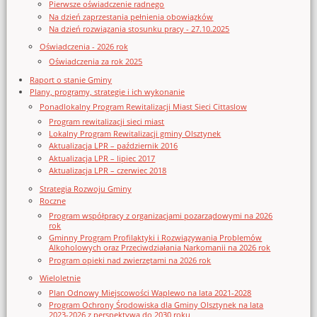
Pierwsze oświadczenie radnego
Na dzień zaprzestania pełnienia obowiązków
Na dzień rozwiązania stosunku pracy - 27.10.2025
Oświadczenia - 2026 rok
Oświadczenia za rok 2025
Raport o stanie Gminy
Plany, programy, strategie i ich wykonanie
Ponadlokalny Program Rewitalizacji Miast Sieci Cittaslow
Program rewitalizacji sieci miast
Lokalny Program Rewitalizacji gminy Olsztynek
Aktualizacja LPR – październik 2016
Aktualizacja LPR – lipiec 2017
Aktualizacja LPR – czerwiec 2018
Strategia Rozwoju Gminy
Roczne
Program współpracy z organizacjami pozarządowymi na 2026
rok
Gminny Program Profilaktyki i Rozwiązywania Problemów
Alkoholowych oraz Przeciwdziałania Narkomanii na 2026 rok
Program opieki nad zwierzętami na 2026 rok
Wieloletnie
Plan Odnowy Miejscowości Waplewo na lata 2021-2028
Program Ochrony Środowiska dla Gminy Olsztynek na lata
2023-2026 z perspektywą do 2030 roku