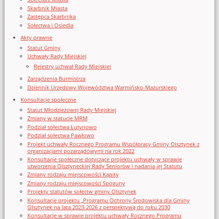
Skarbnik Miasta
Zastępca Skarbnika
Sołectwa i Osiedla
Akty prawne
Statut Gminy
Uchwały Rady Miejskiej
Rejestry uchwał Rady Miejskiej
Zarządzenia Burmistrza
Dziennik Urzędowy Województwa Warmińsko-Mazurskiego
Konsultacje społeczne
Statut Młodzieżowej Rady Miejskiej
Zmiany w statucie MRM
Podział sołectwa Łutynowo
Podział sołectwa Pawłowo
Projekt uchwały Rocznego Programu Współpracy Gminy Olsztynek z
organizacjami pozarządowymi na rok 2022
Konsultacje społeczne dotyczące projektu uchwały w sprawie
utworzenia Olsztyneckiej Rady Seniorów i nadania jej Statutu
Zmiany rodzaju miejscowości Kąpity
Zmiany rodzaju miejscowości Spoguny
Projekty statutów sołectw gminy Olsztynek
Konsultacje projektu „Programu Ochrony Środowiska dla Gminy
Olsztynek na lata 2023-2026 z perspektywą do roku 2030
Konsultacje w sprawie projektu uchwały Rocznego Programu