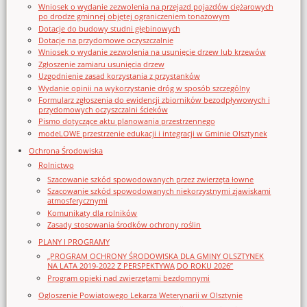
Wniosek o wydanie zezwolenia na przejazd pojazdów ciężarowych
po drodze gminnej objętej ograniczeniem tonażowym
Dotacje do budowy studni głębinowych
Dotacje na przydomowe oczyszczalnie
Wniosek o wydanie zezwolenia na usunięcie drzew lub krzewów
Zgłoszenie zamiaru usunięcia drzew
Uzgodnienie zasad korzystania z przystanków
Wydanie opinii na wykorzystanie dróg w sposób szczególny
Formularz zgłoszenia do ewidencji zbiorników bezodpływowych i
przydomowych oczyszczalni ścieków
Pismo dotyczące aktu planowania przestrzennego
modeLOWE przestrzenie edukacji i integracji w Gminie Olsztynek
Ochrona Środowiska
Rolnictwo
Szacowanie szkód spowodowanych przez zwierzęta łowne
Szacowanie szkód spowodowanych niekorzystnymi zjawiskami
atmosferycznymi
Komunikaty dla rolników
Zasady stosowania środków ochrony roślin
PLANY I PROGRAMY
„PROGRAM OCHRONY ŚRODOWISKA DLA GMINY OLSZTYNEK
NA LATA 2019-2022 Z PERSPEKTYWĄ DO ROKU 2026”
Program opieki nad zwierzętami bezdomnymi
Ogloszenie Powiatowego Lekarza Weterynarii w Olsztynie