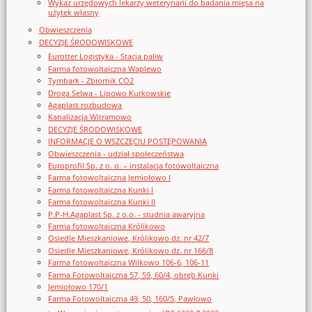
Wykaz urzędowych lekarzy weterynarii do badania mięsa na
użytek własny
Obwieszczenia
DECYZJE ŚRODOWISKOWE
Eurotter Logistyka - Stacja paliw
Farma fotowoltaiczna Waplewo
Tymbark - Zbiornik CO2
Droga Selwa - Lipowo Kurkowskie
Agaplast rozbudowa
Kanalizacja Witramowo
DECYZJE ŚRODOWISKOWE
INFORMACJE O WSZCZĘCIU POSTĘPOWANIA
Obwieszczenia - udział społeczeństwa
Europrofil Sp. z o. o. – instalacja fotowoltaiczna
Farma fotowoltaiczna Jemiołowo I
Farma fotowoltaiczna Kunki I
Farma fotowoltaiczna Kunki II
P.P-H.Agaplast Sp. z o.o. - studnia awaryjna
Farma fotowoltaiczna Królikowo
Osiedle Mieszkaniowe, Królikowo dz. nr 42/7
Osiedle Mieszkaniowe, Królikowo dz. nr 166/8
Farma fotowoltaiczna Wilkowo 106-6, 106-11
Farma Fotowoltaiczna 57, 59, 60/4, obręb Kunki
Jemiołowo 170/1
Farma Fotowoltaiczna 49, 50, 160/5, Pawłowo