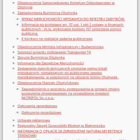
Obwieszczenia Samorządowego Kolegium Odwoławczego w
Olsztynie
Zawiadomienia Burmistrza Olsztynka
WYKAZ NIERUCHOMOŚCI WPISANYCH DO REJESTRU ZABYTKÓW.
Informacja na podstawie art. 37 ust. 1 pkt 2 ustawy o finansach
publicznych - m.in. wykonanie budżetu JST umorzenia pomoc
publiczna.
II Konkurs na realizację zadania publicznego
Obwieszczenia Ministra Infrastruktury i Budwonictwa
Sprzedaż pojazdu Volkswagen Transporter T4
Decyzje Burmistrza Olsztynka
Informacje dla Zarządców Nieruchomości
Zestawienie danych dotyczących czynszów najmu lokali
mieszkalnych, nienależących do publicznego zasobu
mieszkaniowego, w położonych na obszarze Gminy Olsztynek.
Obwieszczenia Starosty Olsztyńskiego
Zawiadomienie o wszczęciu postępowania w sprawie zmiany
pozwolenia zintegrowanego na prowadzenie instalacji
NUTRIPOL Sp. z o.o.
Ogłoszenia sprzedażowe
Ogłoszenia sprzedażowe
Uchwała reklamowa
Regionalny Zarząd Gospodarki Wodnej w Białymstoku
INFORMACJA O OPŁACIE ZA ZMNIEJSZENIE NATURALNEJ RETENCJI
TERENOWEJ