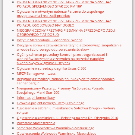
DRUGI NIEOGRANICZONY PRZETARG PISEMNY NA SPRZEDAŻ
POJAZDU SPECJALNEGO STAR 200 PM 18P
Ogłoszenie o otwartym naborze Partnera do wspólnego
przygotowania i realizacji projektu
DRUGI NIEOGRANICZONY PRZETARG PISEMNY NA SPRZEDAŻ
POJAZDU OSOBOWEGO FIAT DOBLO
NIEOGRANICZONY PRZETARG PISEMNY NA SPRZEDAŻ POJAZDU
OSOBOWEGO FIAT DOBLO
Instytut Meteorologii i Gospodarki Wodnej
Decyzja w sprawie zatwierdzenia taryf dla zbiorowego zaopatrzenia
w wodę i zbiorowego odprowadzania ścieków
Ogólny schemat procedury kontroli przestrzegania zasad i
warunków korzystania z zezwoleń na sprzedaż napojów
alkoholowych w gminie Olsztynek
Ogłoszenie o sprzedaży ciągnika Ursus C-360
MPZP Samagowo – czesc I
Rezygnacja z realizacji zadania pn. "Odkrycie tajemnic pomnika
Tannenbergu"
Nieograniczony Przetargu Pisemny Na Sprzedaż Pojazdu
Specjalnego Marki Star_200
Informacje i komunikaty
Uchwała projekt nowego ustroju szkolnego
Ogłoszenie o zebraniu mieszkańców Sołectwa Drwęck - wybory
sołtysa
Ogłoszenie o zamknięciu ul. Behringa na czas Dni Olsztynka 2016
Pozostałe obwieszczenia
Samorząd Województwa Warmińsko-Mazurskiego
Obwieszczenia Wojewody Warmińsko-Mazurskiego