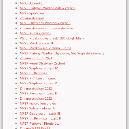
MPZP Ameryka
MPZP Platyny i Warlity Małe – część II
MPZP Sportowa
Zmiana studium
MPZP Olsztynek Wschód – część II
Zmiana studium – drugie wyłożenie
MPZP Kunki – czesc I
Warunki zabudowy dla dz. 380 obręb Mierki
MPZP Mierki – część III
MPZP Mierkowska, Zielona i Polna
MPZP Platyny, Warlity, Elgnówko, Gaj, Wigwałd i Zawady
Zmiana Studium 2021
MPZP węzeł Olsztynek Zachód
MPZP Waplewo – część IV
MPZP ul. Behringa
MPZP Królikowo – czesc I
MPZP Waplewo – czesc V
Zmiana studium 2022
MPZP Pawłowo – część III
Zmiana studium 2022 II
MPZP jezioro Jemiołowo
MPZP Wilcza – obszar A
MPZP Gąsiorowo – część III
MPZP ul. Behringa – część II
MPZP Perłowa i Pionierów
Zmiana MPZP Kunki