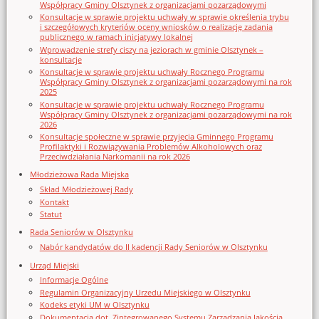
Współpracy Gminy Olsztynek z organizacjami pozarządowymi
Konsultacje w sprawie projektu uchwały w sprawie określenia trybu
i szczegółowych kryteriów oceny wniosków o realizację zadania
publicznego w ramach inicjatywy lokalnej
Wprowadzenie strefy ciszy na jeziorach w gminie Olsztynek –
konsultacje
Konsultacje w sprawie projektu uchwały Rocznego Programu
Współpracy Gminy Olsztynek z organizacjami pozarządowymi na rok
2025
Konsultacje w sprawie projektu uchwały Rocznego Programu
Współpracy Gminy Olsztynek z organizacjami pozarządowymi na rok
2026
Konsultacje społeczne w sprawie przyjęcia Gminnego Programu
Profilaktyki i Rozwiązywania Problemów Alkoholowych oraz
Przeciwdziałania Narkomanii na rok 2026
Młodzieżowa Rada Miejska
Skład Młodzieżowej Rady
Kontakt
Statut
Rada Seniorów w Olsztynku
Nabór kandydatów do II kadencji Rady Seniorów w Olsztynku
Urząd Miejski
Informacje Ogólne
Regulamin Organizacyjny Urzedu Miejskiego w Olsztynku
Kodeks etyki UM w Olsztynku
Dokumentacja dot. Zintegrowanego Systemu Zarządzania Jakością