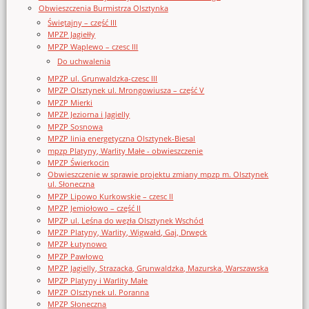
Obwieszczenia Burmistrza Olsztynka
Świętajny – część III
MPZP Jagiełły
MPZP Waplewo – czesc III
Do uchwalenia
MPZP ul. Grunwaldzka-czesc III
MPZP Olsztynek ul. Mrongowiusza – część V
MPZP Mierki
MPZP Jeziorna i Jagielly
MPZP Sosnowa
MPZP linia energetyczna Olsztynek-Biesal
mpzp Platyny, Warlity Małe - obwieszczenie
MPZP Świerkocin
Obwieszczenie w sprawie projektu zmiany mpzp m. Olsztynek
ul. Słoneczna
MPZP Lipowo Kurkowskie – czesc II
MPZP Jemiołowo – część II
MPZP ul. Leśna do węzła Olsztynek Wschód
MPZP Platyny, Warlity, Wigwałd, Gaj, Drwęck
MPZP Łutynowo
MPZP Pawłowo
MPZP Jagielly, Strazacka, Grunwaldzka, Mazurska, Warszawska
MPZP Platyny i Warlity Małe
MPZP Olsztynek ul. Poranna
MPZP Słoneczna