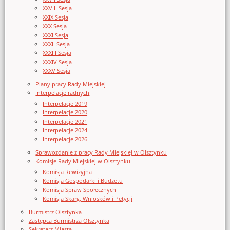
XXVIII Sesja
XXIX Sesja
XXX Sesja
XXXI Sesja
XXXII Sesja
XXXIII Sesja
XXXIV Sesja
XXXV Sesja
Plany pracy Rady Miejskiej
Interpelacje radnych
Interpelacje 2019
Interpelacje 2020
Interpelacje 2021
Interpelacje 2024
Interpelacje 2026
Sprawozdanie z pracy Rady Miejskiej w Olsztynku
Komisje Rady Miejskiej w Olsztynku
Komisja Rewizyjna
Komisja Gospodarki i Budżetu
Komisja Spraw Społecznych
Komisja Skarg, Wniosków i Petycji
Burmistrz Olsztynka
Zastępca Burmistrza Olsztynka
Sekretarz Miasta