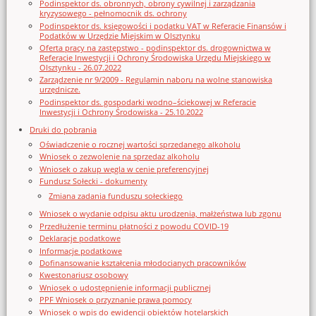
Podinspektor ds. obronnych, obrony cywilnej i zarządzania
kryzysowego - pełnomocnik ds. ochrony
Podinspektor ds. księgowości i podatku VAT w Referacie Finansów i
Podatków w Urzędzie Miejskim w Olsztynku
Oferta pracy na zastępstwo - podinspektor ds. drogownictwa w
Referacie Inwestycji i Ochrony Środowiska Urzędu Miejskiego w
Olsztynku - 26.07.2022
Zarządzenie nr 9/2009 - Regulamin naboru na wolne stanowiska
urzędnicze.
Podinspektor ds. gospodarki wodno–ściekowej w Referacie
Inwestycji i Ochrony Środowiska - 25.10.2022
Druki do pobrania
Oświadczenie o rocznej wartości sprzedanego alkoholu
Wniosek o zezwolenie na sprzedaz alkoholu
Wniosek o zakup węgla w cenie preferencyjnej
Fundusz Sołecki - dokumenty
Zmiana zadania funduszu sołeckiego
Wniosek o wydanie odpisu aktu urodzenia, małżeństwa lub zgonu
Przedłużenie terminu płatności z powodu COVID-19
Deklaracje podatkowe
Informacje podatkowe
Dofinansowanie kształcenia młodocianych pracowników
Kwestonariusz osobowy
Wniosek o udostępnienie informacji publicznej
PPF Wniosek o przyznanie prawa pomocy
Wniosek o wpis do ewidencji obiektów hotelarskich