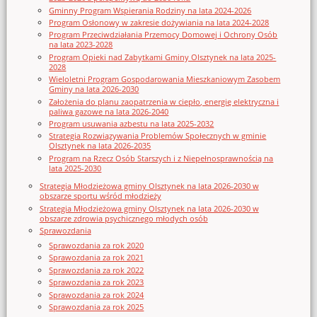
Gminny Program Wspierania Rodziny na lata 2024-2026
Program Osłonowy w zakresie dożywiania na lata 2024-2028
Program Przeciwdziałania Przemocy Domowej i Ochrony Osób
na lata 2023-2028
Program Opieki nad Zabytkami Gminy Olsztynek na lata 2025-
2028
Wieloletni Program Gospodarowania Mieszkaniowym Zasobem
Gminy na lata 2026-2030
Założenia do planu zaopatrzenia w ciepło, energię elektryczna i
paliwa gazowe na lata 2026-2040
Program usuwania azbestu na lata 2025-2032
Strategia Rozwiązywania Problemów Społecznych w gminie
Olsztynek na lata 2026-2035
Program na Rzecz Osób Starszych i z Niepełnosprawnością na
lata 2025-2030
Strategia Młodzieżowa gminy Olsztynek na lata 2026-2030 w
obszarze sportu wśród młodzieży
Strategia Młodzieżowa gminy Olsztynek na lata 2026-2030 w
obszarze zdrowia psychicznego młodych osób
Sprawozdania
Sprawozdania za rok 2020
Sprawozdania za rok 2021
Sprawozdania za rok 2022
Sprawozdania za rok 2023
Sprawozdania za rok 2024
Sprawozdania za rok 2025