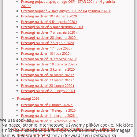
Przetarg pojazdu specjalnego OSP - STAR 200 na 14 grudnia
2020 r
Przetarg pojazdów specjalnych OSP na 04 grudnia 2020 r
Przetarg na dzień 10 listopada 2020 r
Przetarg na dzień 9 listopada 2020 r
Przetargi na dzień 9 października 2020 r
Przetargi na dzień 7 września 2020 r
Przetargi na dzień 28 sierpnia 2020 r
Przetargi na dzień 7 sierpnia 2020
Przetargi na dzień 17 lipca 2020 r
Przetarg na dzień 10 lipca 2020 r
Przetarg na dzień 26 czerwca 2020 r
Przetargi na dzień 19 czerwca 2020 r
Przetargi na dzień 3 kwietnia 2020 r
Przetarg na dzień 30 marca 2020 r
Przetarg na dzień 23 marca 2020 r
Przetarg na dzień 28 lutego 2020 r
Przetargi na dzień 21 lutego 2020 r
Przetargi 2026
Przetarg na dzień 6 marca 2026 r.
Przetargi na dzień 10 sierpnia 2026 r.
Przetarg na dzień 11 sierpnia 2026 r.
We use cookies
Przetarg na dzień 11 września 2026 r.
Na naszej stronie internetowej używamy plików cookie. Niektóre
Wykazy nieruchomości przeznaczonych do sprzedaży i dzierżawy
z nich są niezbędne dla funkcjonowania strony, inne pomagają
nam w ulepszaniu tej strony i doświadczeń użytkownika
Wykazy z 2026 roku