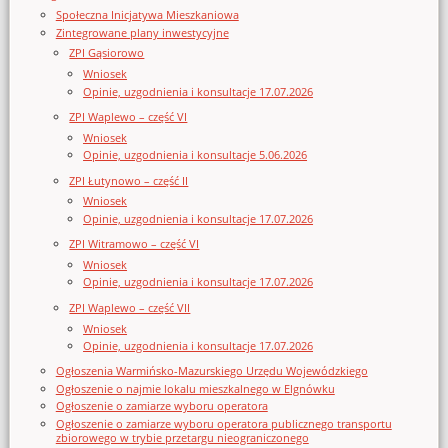
Społeczna Inicjatywa Mieszkaniowa
Zintegrowane plany inwestycyjne
ZPI Gąsiorowo
Wniosek
Opinie, uzgodnienia i konsultacje 17.07.2026
ZPI Waplewo – część VI
Wniosek
Opinie, uzgodnienia i konsultacje 5.06.2026
ZPI Łutynowo – część II
Wniosek
Opinie, uzgodnienia i konsultacje 17.07.2026
ZPI Witramowo – część VI
Wniosek
Opinie, uzgodnienia i konsultacje 17.07.2026
ZPI Waplewo – część VII
Wniosek
Opinie, uzgodnienia i konsultacje 17.07.2026
Ogłoszenia Warmińsko-Mazurskiego Urzędu Wojewódzkiego
Ogłoszenie o najmie lokalu mieszkalnego w Elgnówku
Ogłoszenie o zamiarze wyboru operatora
Ogłoszenie o zamiarze wyboru operatora publicznego transportu
zbiorowego w trybie przetargu nieograniczonego