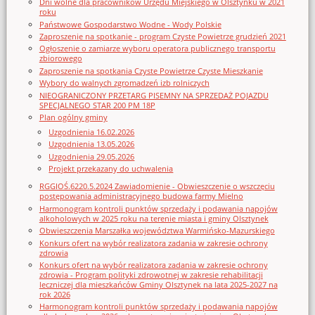
Dni wolne dla pracowników Urzędu Miejskiego w Olsztynku w 2021
roku
Państwowe Gospodarstwo Wodne - Wody Polskie
Zaproszenie na spotkanie - program Czyste Powietrze grudzień 2021
Ogłoszenie o zamiarze wyboru operatora publicznego transportu
zbiorowego
Zaproszenie na spotkania Czyste Powietrze Czyste Mieszkanie
Wybory do walnych zgromadzeń izb rolniczych
NIEOGRANICZONY PRZETARG PISEMNY NA SPRZEDAŻ POJAZDU
SPECJALNEGO STAR 200 PM 18P
Plan ogólny gminy
Uzgodnienia 16.02.2026
Uzgodnienia 13.05.2026
Uzgodnienia 29.05.2026
Projekt przekazany do uchwalenia
RGGIOŚ.6220.5.2024 Zawiadomienie - Obwieszczenie o wszczęciu
postępowania administracyjnego budowa farmy Mielno
Harmonogram kontroli punktów sprzedaży i podawania napojów
alkoholowych w 2025 roku na terenie miasta i gminy Olsztynek
Obwieszczenia Marszałka województwa Warmińsko-Mazurskiego
Konkurs ofert na wybór realizatora zadania w zakresie ochrony
zdrowia
Konkurs ofert na wybór realizatora zadania w zakresie ochrony
zdrowia - Program polityki zdrowotnej w zakresie rehabilitacji
leczniczej dla mieszkańców Gminy Olsztynek na lata 2025-2027 na
rok 2026
Harmonogram kontroli punktów sprzedaży i podawania napojów