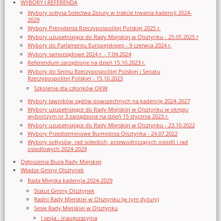
WYBORY I REFERENDA
Wybory sołtysa Sołectwa Zezuty w trakcie trwania kadencji 2024-
2029
Wybory Prezydenta Rzeczypospolitej Polskiej 2025 r.
Wybory uzupełniające do Rady Miejskiej w Olsztynku - 25.05.2025 r
Wybory do Parlamentu Europejskiego - 9 czerwca 2024 r.
Wybory samorządowe 2024 r. - 7.04.2024
Referendum zarządzone na dzień 15.10.2023 r.
Wybory do Sejmu Rzeczypospolitej Polskiej i Senatu
Rzeczypospolitej Polskiej - 15.10.2023
Szkolenie dla członków OKW
Wybory ławników sądów powszechnych na kadencję 2024-2027
Wybory uzupełniające do Rady Miejskiej w Olsztynku w okręgu
wyborczym nr 3 zarządzone na dzień 15 stycznia 2023 r.
Wybory uzupełniające do Rady Miejskiej w Olsztynku - 23.10.2022
Wybory Przedterminowe Burmistrza Olsztynka - 24.07.2022
Wybory sołtysów, rad sołeckich, przewodniczących osiedli i rad
osiedlowych 2024-2029
Ogłoszenia Biura Rady Miejskiej
Władze Gminy Olsztynek
Rada Miejska kadencja 2024-2029
Statut Gminy Olsztynek
Radni Rady Miejskiej w Olsztynku (w tym dyżury)
Sesje Rady Miejskiej w Olsztynku
I sesja - inauguracyjna