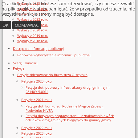
(Tracking Cookies). Możesz sam zdecydować, czy chcesz zezwolić
Wykazy z 2025 roku
na pliki cookie. Należy pamiętać, że w przypadku odrzucenia, nie
Wykazy z 2024 roku
wszystkie funkcje strony mogą być dostępne.
Wykazy z 2023 roku
Wykazy z 2022 roku
OK
ODMAWIAĆ
Wykazy z 2021 roku
Wykazy z 2020 roku
Wykazy z 2019 roku
Wykazy z 2018 roku
Dostęp do informacji publicznej
Ponowne wykorzystanie informacji publicznej
Skargi i wnioski
Petycje
Petycje skierowane do Burmistrza Olsztynka
Petycje z 2020 roku
Petycja dot. poprawy infrastruktury drogi gminnej nr
281409_5.0014
Petycje z 2021 roku
Petycja dot. konkursu: Rodzinne Miejsce Zabaw -
Podwórko NIVEA
Petycja dotycząca poprawy stanu i oznakowania dwóch
odcinków dróg gminnych biegących do granicy gminy
Petycje z 2022 roku
Petycje z 2023 roku