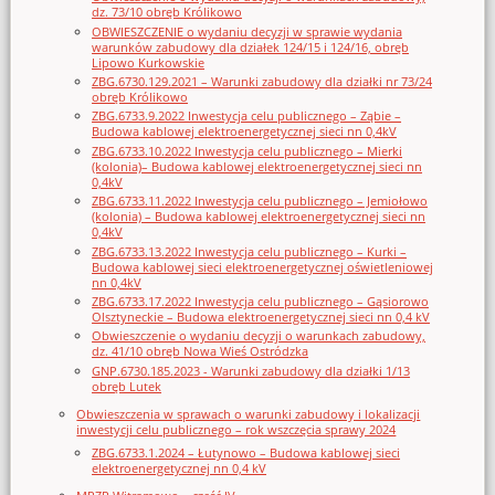
dz. 73/10 obręb Królikowo
OBWIESZCZENIE o wydaniu decyzji w sprawie wydania
warunków zabudowy dla działek 124/15 i 124/16, obręb
Lipowo Kurkowskie
ZBG.6730.129.2021 – Warunki zabudowy dla działki nr 73/24
obręb Królikowo
ZBG.6733.9.2022 Inwestycja celu publicznego – Ząbie –
Budowa kablowej elektroenergetycznej sieci nn 0,4kV
ZBG.6733.10.2022 Inwestycja celu publicznego – Mierki
(kolonia)– Budowa kablowej elektroenergetycznej sieci nn
0,4kV
ZBG.6733.11.2022 Inwestycja celu publicznego – Jemiołowo
(kolonia) – Budowa kablowej elektroenergetycznej sieci nn
0,4kV
ZBG.6733.13.2022 Inwestycja celu publicznego – Kurki –
Budowa kablowej sieci elektroenergetycznej oświetleniowej
nn 0,4kV
ZBG.6733.17.2022 Inwestycja celu publicznego – Gąsiorowo
Olsztyneckie – Budowa elektroenergetycznej sieci nn 0,4 kV
Obwieszczenie o wydaniu decyzji o warunkach zabudowy,
dz. 41/10 obręb Nowa Wieś Ostródzka
GNP.6730.185.2023 - Warunki zabudowy dla działki 1/13
obręb Lutek
Obwieszczenia w sprawach o warunki zabudowy i lokalizacji
inwestycji celu publicznego – rok wszczęcia sprawy 2024
ZBG.6733.1.2024 – Łutynowo – Budowa kablowej sieci
elektroenergetycznej nn 0,4 kV