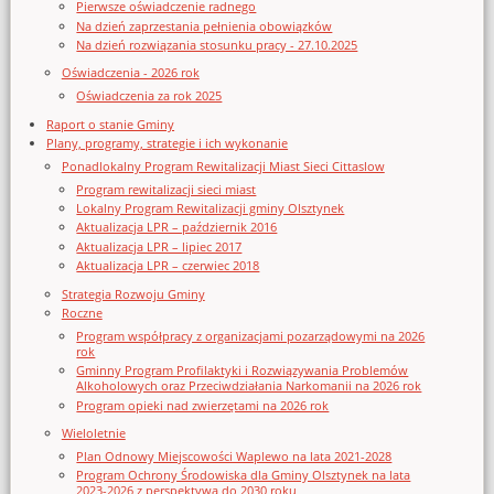
Pierwsze oświadczenie radnego
Na dzień zaprzestania pełnienia obowiązków
Na dzień rozwiązania stosunku pracy - 27.10.2025
Oświadczenia - 2026 rok
Oświadczenia za rok 2025
Raport o stanie Gminy
Plany, programy, strategie i ich wykonanie
Ponadlokalny Program Rewitalizacji Miast Sieci Cittaslow
Program rewitalizacji sieci miast
Lokalny Program Rewitalizacji gminy Olsztynek
Aktualizacja LPR – październik 2016
Aktualizacja LPR – lipiec 2017
Aktualizacja LPR – czerwiec 2018
Strategia Rozwoju Gminy
Roczne
Program współpracy z organizacjami pozarządowymi na 2026
rok
Gminny Program Profilaktyki i Rozwiązywania Problemów
Alkoholowych oraz Przeciwdziałania Narkomanii na 2026 rok
Program opieki nad zwierzętami na 2026 rok
Wieloletnie
Plan Odnowy Miejscowości Waplewo na lata 2021-2028
Program Ochrony Środowiska dla Gminy Olsztynek na lata
2023-2026 z perspektywą do 2030 roku