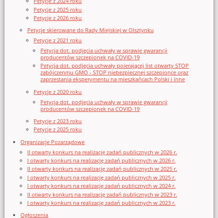
Petycje z 2024 roku
Petycje z 2025 roku
Petycje z 2026 roku
Petycje skierowane do Rady Miejskiej w Olsztynku
Petycje z 2021 roku
Petycja dot. podjęcia uchwały w sprawie gwarancji
producentów szczepionek na COVID-19
Petycja dot. podjęcia uchwały poierającej list otwarty STOP
zabójczenmu GMO - STOP niebezpiecznej szczepionce oraz
zaprzestania eksperymentu na mieszkańcach Polski i inne
Petycje z 2020 roku
Petycja dot. podjęcia uchwały w sprawie gwarancji
producentów szczepionek na COVID-19
Petycje z 2023 roku
Petycje z 2025 roku
Organizacje Pozarządowe
II otwarty konkurs na realizację zadań publicznych w 2026 r.
I otwarty konkurs na realizację zadań publicznych w 2026 r.
II otwarty konkurs na realizację zadań publicznych w 2025 r.
I otwarty konkurs na realizację zadań publicznych w 2025 r.
I otwarty konkurs na realizację zadań publicznych w 2024 r.
II otwarty konkurs na realizację zadań publicznych w 2023 r.
I otwarty konkurs na realizację zadań publicznych w 2023 r.
Ogłoszenia