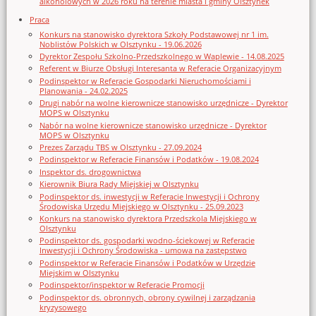
alkoholowych w 2026 roku na terenie miasta i gminy Olsztynek
Praca
Konkurs na stanowisko dyrektora Szkoły Podstawowej nr 1 im.
Noblistów Polskich w Olsztynku - 19.06.2026
Dyrektor Zespołu Szkolno-Przedszkolnego w Waplewie - 14.08.2025
Referent w Biurze Obsługi Interesanta w Referacie Organizacyjnym
Podinspektor w Referacie Gospodarki Nieruchomościami i
Planowania - 24.02.2025
Drugi nabór na wolne kierownicze stanowisko urzędnicze - Dyrektor
MOPS w Olsztynku
Nabór na wolne kierownicze stanowisko urzędnicze - Dyrektor
MOPS w Olsztynku
Prezes Zarządu TBS w Olsztynku - 27.09.2024
Podinspektor w Referacie Finansów i Podatków - 19.08.2024
Inspektor ds. drogownictwa
Kierownik Biura Rady Miejskiej w Olsztynku
Podinspektor ds. inwestycji w Referacie Inwestycji i Ochrony
Środowiska Urzędu Miejskiego w Olsztynku - 25.09.2023
Konkurs na stanowisko dyrektora Przedszkola Miejskiego w
Olsztynku
Podinspektor ds. gospodarki wodno-ściekowej w Referacie
Inwestycji i Ochrony Środowiska - umowa na zastępstwo
Podinspektor w Referacie Finansów i Podatków w Urzędzie
Miejskim w Olsztynku
Podinspektor/inspektor w Referacie Promocji
Podinspektor ds. obronnych, obrony cywilnej i zarządzania
kryzysowego