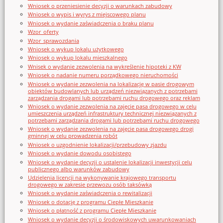
Wniosek o przeniesienie decyzji o warunkach zabudowy
Wniosek o wypis i wyrys z miejscowego planu
Wniosek o wydanie zaświadczenia o braku planu
Wzor_oferty
Wzor_sprawozdania
Wniosek o wykup lokalu użytkowego
Wniosek o wykup lokalu mieszkalnego
Wnisek o wydanie zezwolenia na wykreślenie hipoteki z KW
Wniosek o nadanie numeru porządkowego nieruchomości
Wniosek o wydanie zezwolenia na lokalizację w pasie drogowym
obiektów budowlanych lub urządzeń niezwiązanych z potrzebami
zarządzania drogami lub potrzebami ruchu drogowego oraz reklam
Wniosek o wydanie zezwolenia na zajęcie pasa drogowego w celu
umieszczenia urządzeń infrastruktury technicznej niezwiązanych z
potrzebami zarządzania drogami lub potrzebami ruchu drogowego
Wniosek o wydanie zezwolenia na zajęcie pasa drogowego drogi
gminnej w celu prowadzenia robót
Wniosek o uzgodnienie lokalizacji/przebudowy zjazdu
Wniosek o wydanie dowodu osobistego
Wniosek o wydanie decyzji o ustalenie lokalizacji inwestycji celu
publicznego albo warunków zabudowy
Udzielenia licencji na wykonywanie krajowego transportu
drogowego w zakresie przewozu osób taksówką
Wniosek o wydanie zaświadczenia o rewitalizacji
Wniosek o dotację z programu Ciepłe Mieszkanie
Wniosek o płatność z programu Ciepłe Mieszkanie
Wniosek o wydanie decyzji o środowiskowych uwarunkowaniach