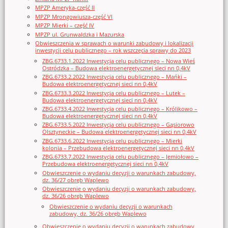
MPZP Ameryka-część II
MPZP Mrongowiusza-część VI
MPZP Mierki – część IV
MPZP ul. Grunwaldzka i Mazurska
Obwieszczenia w sprawach o warunki zabudowy i lokalizacji
inwestycji celu publicznego – rok wszczęcia sprawy do 2023
ZBG.6733.1.2022 Inwestycja celu publicznego – Nowa Wieś
Ostródzka – Budowa elektroenergetycznej sieci nn 0,4kV
ZBG.6733.2.2022 Inwestycja celu publicznego – Mańki –
Budowa elektroenergetycznej sieci nn 0,4kV
ZBG.6733.3.2022 Inwestycja celu publicznego – Lutek –
Budowa elektroenergetycznej sieci nn 0,4kV
ZBG.6733.4.2022 Inwestycja celu publicznego – Królikowo –
Budowa elektroenergetycznej sieci nn 0,4kV
ZBG.6733.5.2022 Inwestycja celu publicznego – Gąsiorowo
Olsztyneckie – Budowa elektroenergetycznej sieci nn 0,4kV
ZBG.6733.6.2022 Inwestycja celu publicznego – Mierki
kolonia – Przebudowa elektroenergetycznej sieci nn 0,4kV
ZBG.6733.7.2022 Inwestycja celu publicznego – Jemiołowo –
Przebudowa elektroenergetycznej sieci nn 0,4kV
Obwieszczenie o wydaniu decyzji o warunkach zabudowy,
dz. 36/27 obręb Waplewo
Obwieszczenie o wydaniu decyzji o warunkach zabudowy,
dz. 36/26 obręb Waplewo
Obwieszczenie o wydaniu decyzji o warunkach
zabudowy, dz. 36/26 obręb Waplewo
Obwieszczenie o wydaniu decyzji o warunkach zabudowy,