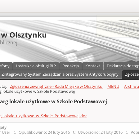
S
 w Olsztynku
blicznej
efony
Instrukcja obsługi BIP
Redakcja
Kontakt
Deklaracja dostę
Zintegrowany System Zarządzania oraz System Antykorupcyjny
Zgłosze
a)
zawartości
tutaj:
Zgłoszenia zewnętrzne - Rada Miejska w Olsztynku
MENU
Archiw
g lokale użytkowe w Szkole Podstawowej
targ lokale użytkowe w Szkole Podstawowej
rg_lokale_uzytkowe_w_Szkole_Podstawowej.doc
góły
r User
Opublikowano: 24 luty 2016
Utworzono: 24 luty 2016
Popr