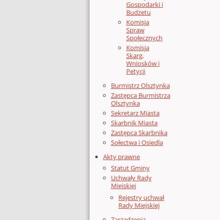
Gospodarki i
Budżetu
Komisja
Spraw
Społecznych
Komisja
Skarg,
Wniosków i
Petycji
Burmistrz Olsztynka
Zastępca Burmistrza
Olsztynka
Sekretarz Miasta
Skarbnik Miasta
Zastępca Skarbnika
Sołectwa i Osiedla
Akty prawne
Statut Gminy
Uchwały Rady
Miejskiej
Rejestry uchwał
Rady Miejskiej
Zarządzenia