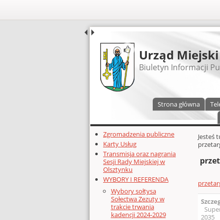
UDOSTĘPNIJ
Urząd Miejski
Biuletyn Informacji Pu
Menu główne
Strona główna
Tel
Dodatkowe zasoby (lewa kolumn
Zgromadzenia publiczne
Głównej 
Jesteś 
Karty Usług
przetar
Transmisja oraz nagrania
prze
Sesji Rady Miejskiej w
Olsztynku
WYBORY I REFERENDA
przeta
Wybory sołtysa
Sołectwa Zezuty w
Szcze
trakcie trwania
Supe
kadencji 2024-2029
2035