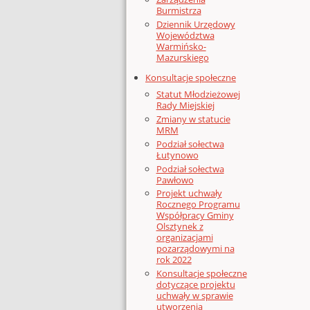
Burmistrza
Dziennik Urzędowy
Województwa
Warmińsko-
Mazurskiego
Konsultacje społeczne
Statut Młodzieżowej
Rady Miejskiej
Zmiany w statucie
MRM
Podział sołectwa
Łutynowo
Podział sołectwa
Pawłowo
Projekt uchwały
Rocznego Programu
Współpracy Gminy
Olsztynek z
organizacjami
pozarządowymi na
rok 2022
Konsultacje społeczne
dotyczące projektu
uchwały w sprawie
utworzenia