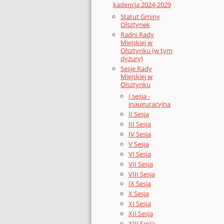
kadencja 2024-2029
Statut Gminy
Olsztynek
Radni Rady
Miejskiej w
Olsztynku (w tym
dyżury)
Sesje Rady
Miejskiej w
Olsztynku
I sesja -
inauguracyjna
II Sesja
III Sesja
IV Sesja
V Sesja
VI Sesja
VII Sesja
VIII Sesja
IX Sesja
X Sesja
XI Sesja
XII Sesja
XIII Sesja