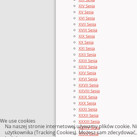
XIV Sesja
XV Sesja
XVI Sesja
XVII Sesja
XVIII Sesja
XIX Sesja
XX Sesja
XXI Sesja
XXII Sesja
XXIII Sesja
XXIV Sesja
XXV Sesja
XXVI Sesja
XXVII Sesja
XXVIII Sesja
XXIX Sesja
XXX Sesja
XXXI Sesja
XXXII Sesja
We use cookies
XXXIII Sesja
Na naszej stronie internetowej używamy plików cookie. N
XXXIV Sesja
użytkownika (Tracking Cookies). Możesz sam zdecydować, c
XXXV Sesja