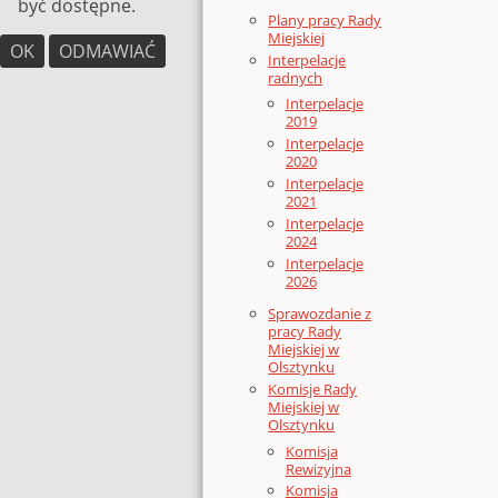
być dostępne.
Plany pracy Rady
Miejskiej
OK
ODMAWIAĆ
Interpelacje
radnych
Interpelacje
2019
Interpelacje
2020
Interpelacje
2021
Interpelacje
2024
Interpelacje
2026
Sprawozdanie z
pracy Rady
Miejskiej w
Olsztynku
Komisje Rady
Miejskiej w
Olsztynku
Komisja
Rewizyjna
Komisja