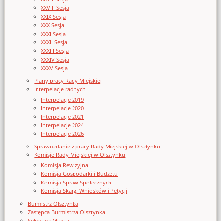
XXVIII Sesja
XXIX Sesja
XXX Sesja
XXXI Sesja
XXXII Sesja
XXXIII Sesja
XXXIV Sesja
XXXV Sesja
Plany pracy Rady Miejskiej
Interpelacje radnych
Interpelacje 2019
Interpelacje 2020
Interpelacje 2021
Interpelacje 2024
Interpelacje 2026
Sprawozdanie z pracy Rady Miejskiej w Olsztynku
Komisje Rady Miejskiej w Olsztynku
Komisja Rewizyjna
Komisja Gospodarki i Budżetu
Komisja Spraw Społecznych
Komisja Skarg, Wniosków i Petycji
Burmistrz Olsztynka
Zastępca Burmistrza Olsztynka
Sekretarz Miasta