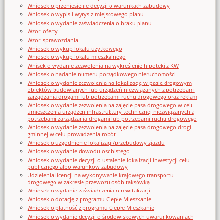
Wniosek o przeniesienie decyzji o warunkach zabudowy
Wniosek o wypis i wyrys z miejscowego planu
Wniosek o wydanie zaświadczenia o braku planu
Wzor_oferty
Wzor_sprawozdania
Wniosek o wykup lokalu użytkowego
Wniosek o wykup lokalu mieszkalnego
Wnisek o wydanie zezwolenia na wykreślenie hipoteki z KW
Wniosek o nadanie numeru porządkowego nieruchomości
Wniosek o wydanie zezwolenia na lokalizację w pasie drogowym
obiektów budowlanych lub urządzeń niezwiązanych z potrzebami
zarządzania drogami lub potrzebami ruchu drogowego oraz reklam
Wniosek o wydanie zezwolenia na zajęcie pasa drogowego w celu
umieszczenia urządzeń infrastruktury technicznej niezwiązanych z
potrzebami zarządzania drogami lub potrzebami ruchu drogowego
Wniosek o wydanie zezwolenia na zajęcie pasa drogowego drogi
gminnej w celu prowadzenia robót
Wniosek o uzgodnienie lokalizacji/przebudowy zjazdu
Wniosek o wydanie dowodu osobistego
Wniosek o wydanie decyzji o ustalenie lokalizacji inwestycji celu
publicznego albo warunków zabudowy
Udzielenia licencji na wykonywanie krajowego transportu
drogowego w zakresie przewozu osób taksówką
Wniosek o wydanie zaświadczenia o rewitalizacji
Wniosek o dotację z programu Ciepłe Mieszkanie
Wniosek o płatność z programu Ciepłe Mieszkanie
Wniosek o wydanie decyzji o środowiskowych uwarunkowaniach