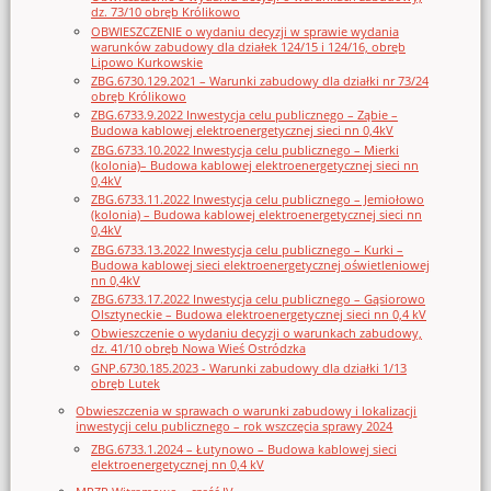
dz. 73/10 obręb Królikowo
OBWIESZCZENIE o wydaniu decyzji w sprawie wydania
warunków zabudowy dla działek 124/15 i 124/16, obręb
Lipowo Kurkowskie
ZBG.6730.129.2021 – Warunki zabudowy dla działki nr 73/24
obręb Królikowo
ZBG.6733.9.2022 Inwestycja celu publicznego – Ząbie –
Budowa kablowej elektroenergetycznej sieci nn 0,4kV
ZBG.6733.10.2022 Inwestycja celu publicznego – Mierki
(kolonia)– Budowa kablowej elektroenergetycznej sieci nn
0,4kV
ZBG.6733.11.2022 Inwestycja celu publicznego – Jemiołowo
(kolonia) – Budowa kablowej elektroenergetycznej sieci nn
0,4kV
ZBG.6733.13.2022 Inwestycja celu publicznego – Kurki –
Budowa kablowej sieci elektroenergetycznej oświetleniowej
nn 0,4kV
ZBG.6733.17.2022 Inwestycja celu publicznego – Gąsiorowo
Olsztyneckie – Budowa elektroenergetycznej sieci nn 0,4 kV
Obwieszczenie o wydaniu decyzji o warunkach zabudowy,
dz. 41/10 obręb Nowa Wieś Ostródzka
GNP.6730.185.2023 - Warunki zabudowy dla działki 1/13
obręb Lutek
Obwieszczenia w sprawach o warunki zabudowy i lokalizacji
inwestycji celu publicznego – rok wszczęcia sprawy 2024
ZBG.6733.1.2024 – Łutynowo – Budowa kablowej sieci
elektroenergetycznej nn 0,4 kV