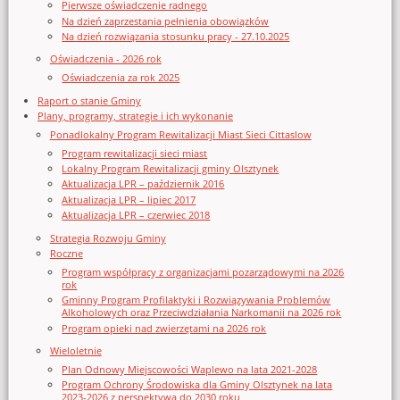
Pierwsze oświadczenie radnego
Na dzień zaprzestania pełnienia obowiązków
Na dzień rozwiązania stosunku pracy - 27.10.2025
Oświadczenia - 2026 rok
Oświadczenia za rok 2025
Raport o stanie Gminy
Plany, programy, strategie i ich wykonanie
Ponadlokalny Program Rewitalizacji Miast Sieci Cittaslow
Program rewitalizacji sieci miast
Lokalny Program Rewitalizacji gminy Olsztynek
Aktualizacja LPR – październik 2016
Aktualizacja LPR – lipiec 2017
Aktualizacja LPR – czerwiec 2018
Strategia Rozwoju Gminy
Roczne
Program współpracy z organizacjami pozarządowymi na 2026
rok
Gminny Program Profilaktyki i Rozwiązywania Problemów
Alkoholowych oraz Przeciwdziałania Narkomanii na 2026 rok
Program opieki nad zwierzętami na 2026 rok
Wieloletnie
Plan Odnowy Miejscowości Waplewo na lata 2021-2028
Program Ochrony Środowiska dla Gminy Olsztynek na lata
2023-2026 z perspektywą do 2030 roku