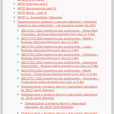
MPZP Ameryka-część II
MPZP Mrongowiusza-część VI
MPZP Mierki – część IV
MPZP ul. Grunwaldzka i Mazurska
Obwieszczenia w sprawach o warunki zabudowy i lokalizacji
inwestycji celu publicznego – rok wszczęcia sprawy do 2023
ZBG.6733.1.2022 Inwestycja celu publicznego – Nowa Wieś
Ostródzka – Budowa elektroenergetycznej sieci nn 0,4kV
ZBG.6733.2.2022 Inwestycja celu publicznego – Mańki –
Budowa elektroenergetycznej sieci nn 0,4kV
ZBG.6733.3.2022 Inwestycja celu publicznego – Lutek –
Budowa elektroenergetycznej sieci nn 0,4kV
ZBG.6733.4.2022 Inwestycja celu publicznego – Królikowo –
Budowa elektroenergetycznej sieci nn 0,4kV
ZBG.6733.5.2022 Inwestycja celu publicznego – Gąsiorowo
Olsztyneckie – Budowa elektroenergetycznej sieci nn 0,4kV
ZBG.6733.6.2022 Inwestycja celu publicznego – Mierki
kolonia – Przebudowa elektroenergetycznej sieci nn 0,4kV
ZBG.6733.7.2022 Inwestycja celu publicznego – Jemiołowo –
Przebudowa elektroenergetycznej sieci nn 0,4kV
Obwieszczenie o wydaniu decyzji o warunkach zabudowy,
dz. 36/27 obręb Waplewo
Obwieszczenie o wydaniu decyzji o warunkach zabudowy,
dz. 36/26 obręb Waplewo
Obwieszczenie o wydaniu decyzji o warunkach
zabudowy, dz. 36/26 obręb Waplewo
Obwieszczenie o wydaniu decyzji o warunkach zabudowy,