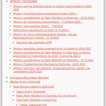
WYBORY I REFERENDA
Wybory sołtysa Sołectwa Zezuty w trakcie trwania kadencji 2024-
2029
Wybory Prezydenta Rzeczypospolitej Polskiej 2025 r.
Wybory uzupełniające do Rady Miejskiej w Olsztynku - 25.05.2025 r
Wybory do Parlamentu Europejskiego - 9 czerwca 2024 r.
Wybory samorządowe 2024 r. - 7.04.2024
Referendum zarządzone na dzień 15.10.2023 r.
Wybory do Sejmu Rzeczypospolitej Polskiej i Senatu
Rzeczypospolitej Polskiej - 15.10.2023
Szkolenie dla członków OKW
Wybory ławników sądów powszechnych na kadencję 2024-2027
Wybory uzupełniające do Rady Miejskiej w Olsztynku w okręgu
wyborczym nr 3 zarządzone na dzień 15 stycznia 2023 r.
Wybory uzupełniające do Rady Miejskiej w Olsztynku - 23.10.2022
Wybory Przedterminowe Burmistrza Olsztynka - 24.07.2022
Wybory sołtysów, rad sołeckich, przewodniczących osiedli i rad
osiedlowych 2024-2029
Ogłoszenia Biura Rady Miejskiej
Władze Gminy Olsztynek
Rada Miejska kadencja 2024-2029
Statut Gminy Olsztynek
Radni Rady Miejskiej w Olsztynku (w tym dyżury)
Sesje Rady Miejskiej w Olsztynku
I sesja - inauguracyjna