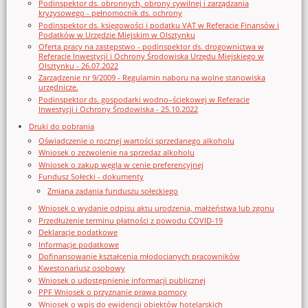
Podinspektor ds. obronnych, obrony cywilnej i zarządzania
kryzysowego - pełnomocnik ds. ochrony
Podinspektor ds. księgowości i podatku VAT w Referacie Finansów i
Podatków w Urzędzie Miejskim w Olsztynku
Oferta pracy na zastępstwo - podinspektor ds. drogownictwa w
Referacie Inwestycji i Ochrony Środowiska Urzędu Miejskiego w
Olsztynku - 26.07.2022
Zarządzenie nr 9/2009 - Regulamin naboru na wolne stanowiska
urzędnicze.
Podinspektor ds. gospodarki wodno–ściekowej w Referacie
Inwestycji i Ochrony Środowiska - 25.10.2022
Druki do pobrania
Oświadczenie o rocznej wartości sprzedanego alkoholu
Wniosek o zezwolenie na sprzedaz alkoholu
Wniosek o zakup węgla w cenie preferencyjnej
Fundusz Sołecki - dokumenty
Zmiana zadania funduszu sołeckiego
Wniosek o wydanie odpisu aktu urodzenia, małżeństwa lub zgonu
Przedłużenie terminu płatności z powodu COVID-19
Deklaracje podatkowe
Informacje podatkowe
Dofinansowanie kształcenia młodocianych pracowników
Kwestonariusz osobowy
Wniosek o udostępnienie informacji publicznej
PPF Wniosek o przyznanie prawa pomocy
Wniosek o wpis do ewidencji obiektów hotelarskich