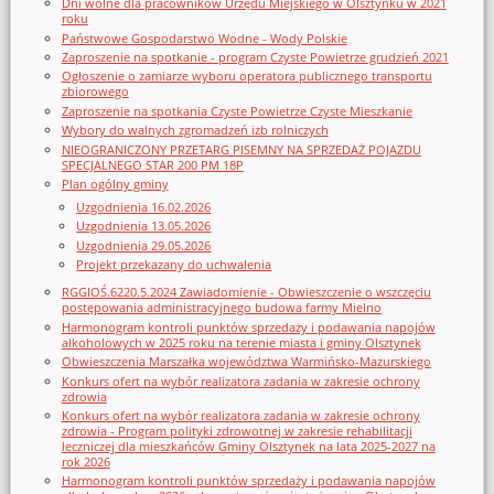
Dni wolne dla pracowników Urzędu Miejskiego w Olsztynku w 2021
roku
Państwowe Gospodarstwo Wodne - Wody Polskie
Zaproszenie na spotkanie - program Czyste Powietrze grudzień 2021
Ogłoszenie o zamiarze wyboru operatora publicznego transportu
zbiorowego
Zaproszenie na spotkania Czyste Powietrze Czyste Mieszkanie
Wybory do walnych zgromadzeń izb rolniczych
NIEOGRANICZONY PRZETARG PISEMNY NA SPRZEDAŻ POJAZDU
SPECJALNEGO STAR 200 PM 18P
Plan ogólny gminy
Uzgodnienia 16.02.2026
Uzgodnienia 13.05.2026
Uzgodnienia 29.05.2026
Projekt przekazany do uchwalenia
RGGIOŚ.6220.5.2024 Zawiadomienie - Obwieszczenie o wszczęciu
postępowania administracyjnego budowa farmy Mielno
Harmonogram kontroli punktów sprzedaży i podawania napojów
alkoholowych w 2025 roku na terenie miasta i gminy Olsztynek
Obwieszczenia Marszałka województwa Warmińsko-Mazurskiego
Konkurs ofert na wybór realizatora zadania w zakresie ochrony
zdrowia
Konkurs ofert na wybór realizatora zadania w zakresie ochrony
zdrowia - Program polityki zdrowotnej w zakresie rehabilitacji
leczniczej dla mieszkańców Gminy Olsztynek na lata 2025-2027 na
rok 2026
Harmonogram kontroli punktów sprzedaży i podawania napojów