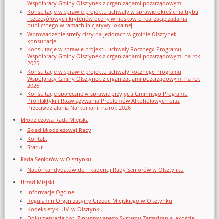
Współpracy Gminy Olsztynek z organizacjami pozarządowymi
Konsultacje w sprawie projektu uchwały w sprawie określenia trybu
i szczegółowych kryteriów oceny wniosków o realizację zadania
publicznego w ramach inicjatywy lokalnej
Wprowadzenie strefy ciszy na jeziorach w gminie Olsztynek –
konsultacje
Konsultacje w sprawie projektu uchwały Rocznego Programu
Współpracy Gminy Olsztynek z organizacjami pozarządowymi na rok
2025
Konsultacje w sprawie projektu uchwały Rocznego Programu
Współpracy Gminy Olsztynek z organizacjami pozarządowymi na rok
2026
Konsultacje społeczne w sprawie przyjęcia Gminnego Programu
Profilaktyki i Rozwiązywania Problemów Alkoholowych oraz
Przeciwdziałania Narkomanii na rok 2026
Młodzieżowa Rada Miejska
Skład Młodzieżowej Rady
Kontakt
Statut
Rada Seniorów w Olsztynku
Nabór kandydatów do II kadencji Rady Seniorów w Olsztynku
Urząd Miejski
Informacje Ogólne
Regulamin Organizacyjny Urzedu Miejskiego w Olsztynku
Kodeks etyki UM w Olsztynku
Dokumentacja dot. Zintegrowanego Systemu Zarządzania Jakością