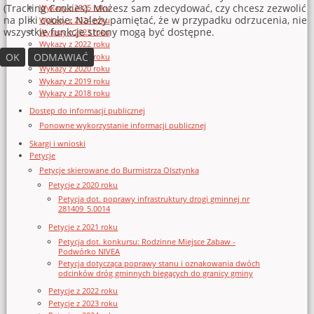
(Tracking Cookies). Możesz sam zdecydować, czy chcesz zezwolić
Wykazy z 2025 roku
na pliki cookie. Należy pamiętać, że w przypadku odrzucenia, nie
Wykazy z 2024 roku
wszystkie funkcje strony mogą być dostępne.
Wykazy z 2023 roku
Wykazy z 2022 roku
OK
ODMAWIAĆ
Wykazy z 2021 roku
Wykazy z 2020 roku
Wykazy z 2019 roku
Wykazy z 2018 roku
Dostęp do informacji publicznej
Ponowne wykorzystanie informacji publicznej
Skargi i wnioski
Petycje
Petycje skierowane do Burmistrza Olsztynka
Petycje z 2020 roku
Petycja dot. poprawy infrastruktury drogi gminnej nr
281409_5.0014
Petycje z 2021 roku
Petycja dot. konkursu: Rodzinne Miejsce Zabaw -
Podwórko NIVEA
Petycja dotycząca poprawy stanu i oznakowania dwóch
odcinków dróg gminnych biegących do granicy gminy
Petycje z 2022 roku
Petycje z 2023 roku