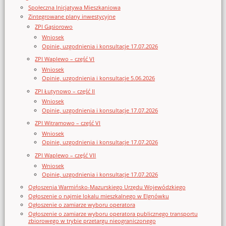
Społeczna Inicjatywa Mieszkaniowa
Zintegrowane plany inwestycyjne
ZPI Gąsiorowo
Wniosek
Opinie, uzgodnienia i konsultacje 17.07.2026
ZPI Waplewo – część VI
Wniosek
Opinie, uzgodnienia i konsultacje 5.06.2026
ZPI Łutynowo – część II
Wniosek
Opinie, uzgodnienia i konsultacje 17.07.2026
ZPI Witramowo – część VI
Wniosek
Opinie, uzgodnienia i konsultacje 17.07.2026
ZPI Waplewo – część VII
Wniosek
Opinie, uzgodnienia i konsultacje 17.07.2026
Ogłoszenia Warmińsko-Mazurskiego Urzędu Wojewódzkiego
Ogłoszenie o najmie lokalu mieszkalnego w Elgnówku
Ogłoszenie o zamiarze wyboru operatora
Ogłoszenie o zamiarze wyboru operatora publicznego transportu
zbiorowego w trybie przetargu nieograniczonego