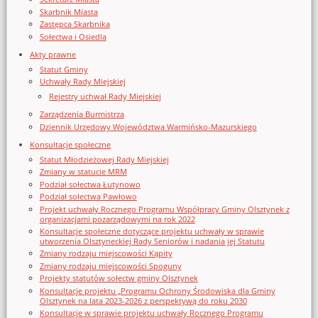
Skarbnik Miasta
Zastępca Skarbnika
Sołectwa i Osiedla
Akty prawne
Statut Gminy
Uchwały Rady Miejskiej
Rejestry uchwał Rady Miejskiej
Zarządzenia Burmistrza
Dziennik Urzędowy Województwa Warmińsko-Mazurskiego
Konsultacje społeczne
Statut Młodzieżowej Rady Miejskiej
Zmiany w statucie MRM
Podział sołectwa Łutynowo
Podział sołectwa Pawłowo
Projekt uchwały Rocznego Programu Współpracy Gminy Olsztynek z
organizacjami pozarządowymi na rok 2022
Konsultacje społeczne dotyczące projektu uchwały w sprawie
utworzenia Olsztyneckiej Rady Seniorów i nadania jej Statutu
Zmiany rodzaju miejscowości Kąpity
Zmiany rodzaju miejscowości Spoguny
Projekty statutów sołectw gminy Olsztynek
Konsultacje projektu „Programu Ochrony Środowiska dla Gminy
Olsztynek na lata 2023-2026 z perspektywą do roku 2030
Konsultacje w sprawie projektu uchwały Rocznego Programu