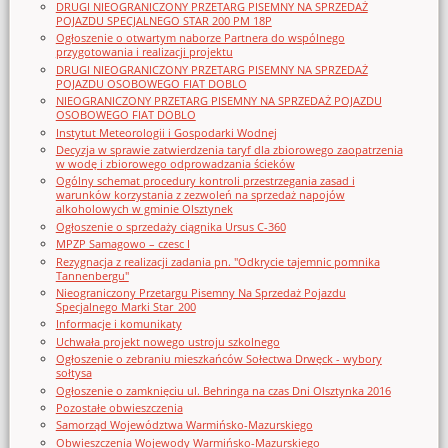
DRUGI NIEOGRANICZONY PRZETARG PISEMNY NA SPRZEDAŻ
POJAZDU SPECJALNEGO STAR 200 PM 18P
Ogłoszenie o otwartym naborze Partnera do wspólnego
przygotowania i realizacji projektu
DRUGI NIEOGRANICZONY PRZETARG PISEMNY NA SPRZEDAŻ
POJAZDU OSOBOWEGO FIAT DOBLO
NIEOGRANICZONY PRZETARG PISEMNY NA SPRZEDAŻ POJAZDU
OSOBOWEGO FIAT DOBLO
Instytut Meteorologii i Gospodarki Wodnej
Decyzja w sprawie zatwierdzenia taryf dla zbiorowego zaopatrzenia
w wodę i zbiorowego odprowadzania ścieków
Ogólny schemat procedury kontroli przestrzegania zasad i
warunków korzystania z zezwoleń na sprzedaż napojów
alkoholowych w gminie Olsztynek
Ogłoszenie o sprzedaży ciągnika Ursus C-360
MPZP Samagowo – czesc I
Rezygnacja z realizacji zadania pn. "Odkrycie tajemnic pomnika
Tannenbergu"
Nieograniczony Przetargu Pisemny Na Sprzedaż Pojazdu
Specjalnego Marki Star_200
Informacje i komunikaty
Uchwała projekt nowego ustroju szkolnego
Ogłoszenie o zebraniu mieszkańców Sołectwa Drwęck - wybory
sołtysa
Ogłoszenie o zamknięciu ul. Behringa na czas Dni Olsztynka 2016
Pozostałe obwieszczenia
Samorząd Województwa Warmińsko-Mazurskiego
Obwieszczenia Wojewody Warmińsko-Mazurskiego