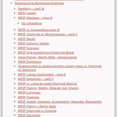
Obwieszczenia Burmistrza Olsztynka
Świętajny – część III
MPZP Jagiełły
MPZP Waplewo – czesc III
Do uchwalenia
MPZP ul. Grunwaldzka-czesc III
MPZP Olsztynek ul. Mrongowiusza – część V
MPZP Mierki
MPZP Jeziorna i Jagielly
MPZP Sosnowa
MPZP linia energetyczna Olsztynek-Biesal
mpzp Platyny, Warlity Małe - obwieszczenie
MPZP Świerkocin
Obwieszczenie w sprawie projektu zmiany mpzp m. Olsztynek
ul. Słoneczna
MPZP Lipowo Kurkowskie – czesc II
MPZP Jemiołowo – część II
MPZP ul. Leśna do węzła Olsztynek Wschód
MPZP Platyny, Warlity, Wigwałd, Gaj, Drwęck
MPZP Łutynowo
MPZP Pawłowo
MPZP Jagielly, Strazacka, Grunwaldzka, Mazurska, Warszawska
MPZP Platyny i Warlity Małe
MPZP Olsztynek ul. Poranna
MPZP Słoneczna