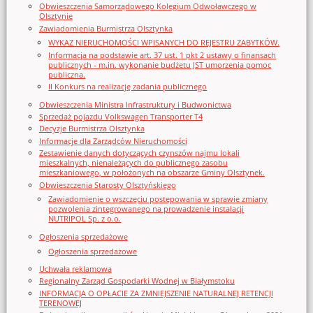
Obwieszczenia Samorządowego Kolegium Odwoławczego w
Olsztynie
Zawiadomienia Burmistrza Olsztynka
WYKAZ NIERUCHOMOŚCI WPISANYCH DO REJESTRU ZABYTKÓW.
Informacja na podstawie art. 37 ust. 1 pkt 2 ustawy o finansach
publicznych - m.in. wykonanie budżetu JST umorzenia pomoc
publiczna.
II Konkurs na realizację zadania publicznego
Obwieszczenia Ministra Infrastruktury i Budwonictwa
Sprzedaż pojazdu Volkswagen Transporter T4
Decyzje Burmistrza Olsztynka
Informacje dla Zarządców Nieruchomości
Zestawienie danych dotyczących czynszów najmu lokali
mieszkalnych, nienależących do publicznego zasobu
mieszkaniowego, w położonych na obszarze Gminy Olsztynek.
Obwieszczenia Starosty Olsztyńskiego
Zawiadomienie o wszczęciu postępowania w sprawie zmiany
pozwolenia zintegrowanego na prowadzenie instalacji
NUTRIPOL Sp. z o.o.
Ogłoszenia sprzedażowe
Ogłoszenia sprzedażowe
Uchwała reklamowa
Regionalny Zarząd Gospodarki Wodnej w Białymstoku
INFORMACJA O OPŁACIE ZA ZMNIEJSZENIE NATURALNEJ RETENCJI
TERENOWEJ