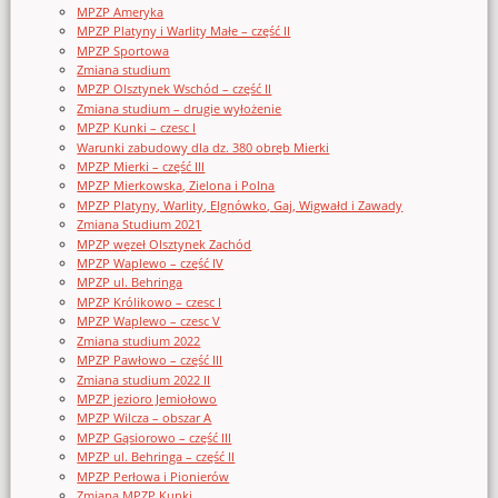
MPZP Ameryka
MPZP Platyny i Warlity Małe – część II
MPZP Sportowa
Zmiana studium
MPZP Olsztynek Wschód – część II
Zmiana studium – drugie wyłożenie
MPZP Kunki – czesc I
Warunki zabudowy dla dz. 380 obręb Mierki
MPZP Mierki – część III
MPZP Mierkowska, Zielona i Polna
MPZP Platyny, Warlity, Elgnówko, Gaj, Wigwałd i Zawady
Zmiana Studium 2021
MPZP węzeł Olsztynek Zachód
MPZP Waplewo – część IV
MPZP ul. Behringa
MPZP Królikowo – czesc I
MPZP Waplewo – czesc V
Zmiana studium 2022
MPZP Pawłowo – część III
Zmiana studium 2022 II
MPZP jezioro Jemiołowo
MPZP Wilcza – obszar A
MPZP Gąsiorowo – część III
MPZP ul. Behringa – część II
MPZP Perłowa i Pionierów
Zmiana MPZP Kunki