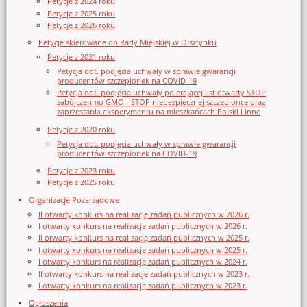
Petycje z 2024 roku
Petycje z 2025 roku
Petycje z 2026 roku
Petycje skierowane do Rady Miejskiej w Olsztynku
Petycje z 2021 roku
Petycja dot. podjęcia uchwały w sprawie gwarancji
producentów szczepionek na COVID-19
Petycja dot. podjęcia uchwały poierającej list otwarty STOP
zabójczenmu GMO - STOP niebezpiecznej szczepionce oraz
zaprzestania eksperymentu na mieszkańcach Polski i inne
Petycje z 2020 roku
Petycja dot. podjęcia uchwały w sprawie gwarancji
producentów szczepionek na COVID-19
Petycje z 2023 roku
Petycje z 2025 roku
Organizacje Pozarządowe
II otwarty konkurs na realizację zadań publicznych w 2026 r.
I otwarty konkurs na realizację zadań publicznych w 2026 r.
II otwarty konkurs na realizację zadań publicznych w 2025 r.
I otwarty konkurs na realizację zadań publicznych w 2025 r.
I otwarty konkurs na realizację zadań publicznych w 2024 r.
II otwarty konkurs na realizację zadań publicznych w 2023 r.
I otwarty konkurs na realizację zadań publicznych w 2023 r.
Ogłoszenia