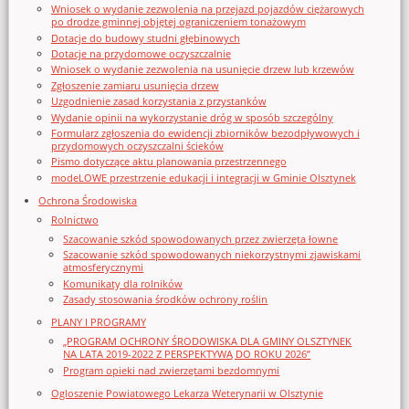
Wniosek o wydanie zezwolenia na przejazd pojazdów ciężarowych
po drodze gminnej objętej ograniczeniem tonażowym
Dotacje do budowy studni głębinowych
Dotacje na przydomowe oczyszczalnie
Wniosek o wydanie zezwolenia na usunięcie drzew lub krzewów
Zgłoszenie zamiaru usunięcia drzew
Uzgodnienie zasad korzystania z przystanków
Wydanie opinii na wykorzystanie dróg w sposób szczególny
Formularz zgłoszenia do ewidencji zbiorników bezodpływowych i
przydomowych oczyszczalni ścieków
Pismo dotyczące aktu planowania przestrzennego
modeLOWE przestrzenie edukacji i integracji w Gminie Olsztynek
Ochrona Środowiska
Rolnictwo
Szacowanie szkód spowodowanych przez zwierzęta łowne
Szacowanie szkód spowodowanych niekorzystnymi zjawiskami
atmosferycznymi
Komunikaty dla rolników
Zasady stosowania środków ochrony roślin
PLANY I PROGRAMY
„PROGRAM OCHRONY ŚRODOWISKA DLA GMINY OLSZTYNEK
NA LATA 2019-2022 Z PERSPEKTYWĄ DO ROKU 2026”
Program opieki nad zwierzętami bezdomnymi
Ogloszenie Powiatowego Lekarza Weterynarii w Olsztynie