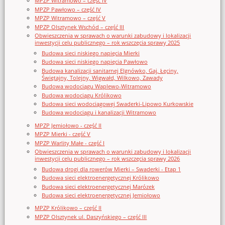
MPZP Witramowo – część IV
MPZP Pawłowo – część IV
MPZP Witramowo – część V
MPZP Olsztynek Wschód – część III
Obwieszczenia w sprawach o warunki zabudowy i lokalizacji
inwestycji celu publicznego – rok wszczęcia sprawy 2025
Budowa sieci niskiego napięcia Mierki
Budowa sieci niskiego napięcia Pawłowo
Budowa kanalizacji sanitarnej Elgnówko, Gaj, Łęciny,
Świętajny, Tolejny, Wigwałd, Wilkowo, Zawady
Budowa wodociągu Waplewo-Witramowo
Budowa wodociągu Królikowo
Budowa sieci wodociągowej Swaderki-Lipowo Kurkowskie
Budowa wodociągu i kanalizacji Witramowo
MPZP Jemiołowo - część II
MPZP Mierki - część V
MPZP Warlity Małe - część I
Obwieszczenia w sprawach o warunki zabudowy i lokalizacji
inwestycji celu publicznego – rok wszczęcia sprawy 2026
Budowa drogi dla rowerów Mierki – Swaderki - Etap 1
Budowa sieci elektroenergetycznej Królikowo
Budowa sieci elektroenergetycznej Marózek
Budowa sieci elektroenergetycznej Jemiołowo
MPZP Królikowo – część II
MPZP Olsztynek ul. Daszyńskiego – część III