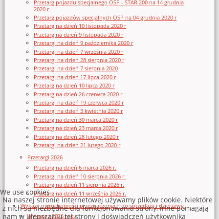
Przetarg pojazdu specjalnego OSP - STAR 200 na 14 grudnia
2020 r
Przetarg pojazdów specjalnych OSP na 04 grudnia 2020 r
Przetarg na dzień 10 listopada 2020 r
Przetarg na dzień 9 listopada 2020 r
Przetargi na dzień 9 października 2020 r
Przetargi na dzień 7 września 2020 r
Przetargi na dzień 28 sierpnia 2020 r
Przetargi na dzień 7 sierpnia 2020
Przetargi na dzień 17 lipca 2020 r
Przetarg na dzień 10 lipca 2020 r
Przetarg na dzień 26 czerwca 2020 r
Przetargi na dzień 19 czerwca 2020 r
Przetargi na dzień 3 kwietnia 2020 r
Przetarg na dzień 30 marca 2020 r
Przetarg na dzień 23 marca 2020 r
Przetarg na dzień 28 lutego 2020 r
Przetargi na dzień 21 lutego 2020 r
Przetargi 2026
Przetarg na dzień 6 marca 2026 r.
Przetargi na dzień 10 sierpnia 2026 r.
Przetarg na dzień 11 sierpnia 2026 r.
We use cookies
Przetarg na dzień 11 września 2026 r.
Na naszej stronie internetowej używamy plików cookie. Niektóre
Wykazy nieruchomości przeznaczonych do sprzedaży i dzierżawy
z nich są niezbędne dla funkcjonowania strony, inne pomagają
nam w ulepszaniu tej strony i doświadczeń użytkownika
Wykazy z 2026 roku