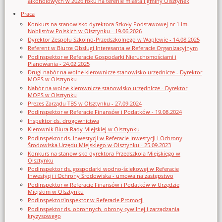
alkoholowych w 2026 roku na terenie miasta i gminy Olsztynek
Praca
Konkurs na stanowisko dyrektora Szkoły Podstawowej nr 1 im.
Noblistów Polskich w Olsztynku - 19.06.2026
Dyrektor Zespołu Szkolno-Przedszkolnego w Waplewie - 14.08.2025
Referent w Biurze Obsługi Interesanta w Referacie Organizacyjnym
Podinspektor w Referacie Gospodarki Nieruchomościami i
Planowania - 24.02.2025
Drugi nabór na wolne kierownicze stanowisko urzędnicze - Dyrektor
MOPS w Olsztynku
Nabór na wolne kierownicze stanowisko urzędnicze - Dyrektor
MOPS w Olsztynku
Prezes Zarządu TBS w Olsztynku - 27.09.2024
Podinspektor w Referacie Finansów i Podatków - 19.08.2024
Inspektor ds. drogownictwa
Kierownik Biura Rady Miejskiej w Olsztynku
Podinspektor ds. inwestycji w Referacie Inwestycji i Ochrony
Środowiska Urzędu Miejskiego w Olsztynku - 25.09.2023
Konkurs na stanowisko dyrektora Przedszkola Miejskiego w
Olsztynku
Podinspektor ds. gospodarki wodno-ściekowej w Referacie
Inwestycji i Ochrony Środowiska - umowa na zastępstwo
Podinspektor w Referacie Finansów i Podatków w Urzędzie
Miejskim w Olsztynku
Podinspektor/inspektor w Referacie Promocji
Podinspektor ds. obronnych, obrony cywilnej i zarządzania
kryzysowego