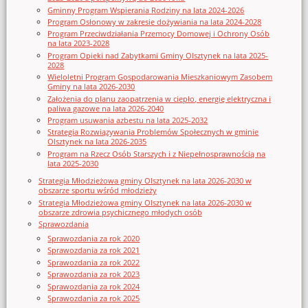
Gminny Program Wspierania Rodziny na lata 2024-2026
Program Osłonowy w zakresie dożywiania na lata 2024-2028
Program Przeciwdziałania Przemocy Domowej i Ochrony Osób
na lata 2023-2028
Program Opieki nad Zabytkami Gminy Olsztynek na lata 2025-
2028
Wieloletni Program Gospodarowania Mieszkaniowym Zasobem
Gminy na lata 2026-2030
Założenia do planu zaopatrzenia w ciepło, energię elektryczna i
paliwa gazowe na lata 2026-2040
Program usuwania azbestu na lata 2025-2032
Strategia Rozwiązywania Problemów Społecznych w gminie
Olsztynek na lata 2026-2035
Program na Rzecz Osób Starszych i z Niepełnosprawnością na
lata 2025-2030
Strategia Młodzieżowa gminy Olsztynek na lata 2026-2030 w
obszarze sportu wśród młodzieży
Strategia Młodzieżowa gminy Olsztynek na lata 2026-2030 w
obszarze zdrowia psychicznego młodych osób
Sprawozdania
Sprawozdania za rok 2020
Sprawozdania za rok 2021
Sprawozdania za rok 2022
Sprawozdania za rok 2023
Sprawozdania za rok 2024
Sprawozdania za rok 2025