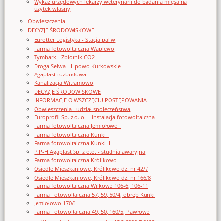
Wykaz urzędowych lekarzy weterynarii do badania mięsa na
użytek własny
Obwieszczenia
DECYZJE ŚRODOWISKOWE
Eurotter Logistyka - Stacja paliw
Farma fotowoltaiczna Waplewo
Tymbark - Zbiornik CO2
Droga Selwa - Lipowo Kurkowskie
Agaplast rozbudowa
Kanalizacja Witramowo
DECYZJE ŚRODOWISKOWE
INFORMACJE O WSZCZĘCIU POSTĘPOWANIA
Obwieszczenia - udział społeczeństwa
Europrofil Sp. z o. o. – instalacja fotowoltaiczna
Farma fotowoltaiczna Jemiołowo I
Farma fotowoltaiczna Kunki I
Farma fotowoltaiczna Kunki II
P.P-H.Agaplast Sp. z o.o. - studnia awaryjna
Farma fotowoltaiczna Królikowo
Osiedle Mieszkaniowe, Królikowo dz. nr 42/7
Osiedle Mieszkaniowe, Królikowo dz. nr 166/8
Farma fotowoltaiczna Wilkowo 106-6, 106-11
Farma Fotowoltaiczna 57, 59, 60/4, obręb Kunki
Jemiołowo 170/1
Farma Fotowoltaiczna 49, 50, 160/5, Pawłowo