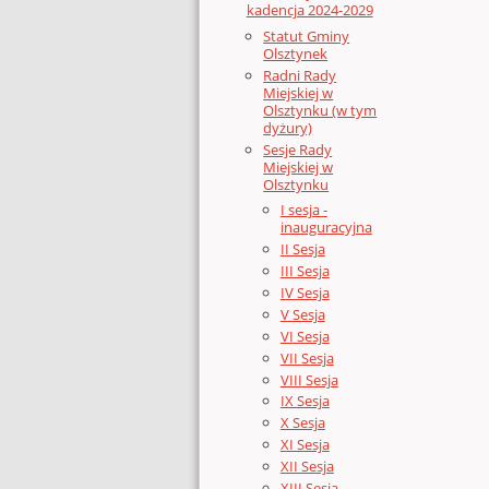
kadencja 2024-2029
Statut Gminy
Olsztynek
Radni Rady
Miejskiej w
Olsztynku (w tym
dyżury)
Sesje Rady
Miejskiej w
Olsztynku
I sesja -
inauguracyjna
II Sesja
III Sesja
IV Sesja
V Sesja
VI Sesja
VII Sesja
VIII Sesja
IX Sesja
X Sesja
XI Sesja
XII Sesja
XIII Sesja