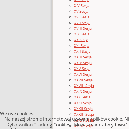
XIV Sesja
XV Sesja
XVI Sesja
XVII Sesja
XVIII Sesja
XIX Sesja
XX Sesja
XXI Sesja
XXII Sesja
XXIII Sesja
XXIV Sesja
XXV Sesja
XXVI Sesja
XXVII Sesja
XXVIII Sesja
XXIX Sesja
XXX Sesja
XXXI Sesja
XXXII Sesja
We use cookies
XXXIII Sesja
Na naszej stronie internetowej używamy plików cookie. N
XXXIV Sesja
użytkownika (Tracking Cookies). Możesz sam zdecydować, c
XXXV Sesja