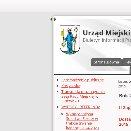
UDOSTĘPNIJ
Urząd Miejski
Biuletyn Informacji Pu
Menu główne
Strona główna
Tel
Dodatkowe zasoby (lewa kolumn
Zgromadzenia publiczne
Głównej 
Jesteś 
Karty Usług
2015
Transmisja oraz nagrania
Rok 
Sesji Rady Miejskiej w
Olsztynku
WYBORY I REFERENDA
II Za
Wybory sołtysa
Sołectwa Zezuty w
Dosta
trakcie trwania
2015
kadencji 2024-2029