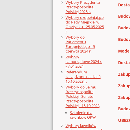
Wybory Prezydenta
Dosta
Rzeczypospolitej
Polskiej 2025 r.
Budow
Wybory uzupełniające
do Rady Miejskiej w
Olsztynku - 25.05.2025
Budow
r
Wybory do
Budow
Parlamentu
Europejskiego - 9
Moder
czerwca 2024 r.
Wybory
samorządowe 2024 r.
Dosta
- 7.04.2024
Referendum
Zakup
zarządzone na dzień
15.10.2023 r.
Zakup
Wybory do Sejmu
Rzeczypospolitej
Polskiej i Senatu
Zakup
Rzeczypospolitej
Polskiej - 15.10.2023
Budowa
Szkolenie dla
członków OKW
UBEZP
Wybory ławników