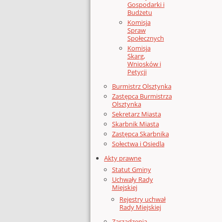
Gospodarki i
Budżetu
Komisja
Spraw
Społecznych
Komisja
Skarg,
Wniosków i
Petycji
Burmistrz Olsztynka
Zastępca Burmistrza
Olsztynka
Sekretarz Miasta
Skarbnik Miasta
Zastępca Skarbnika
Sołectwa i Osiedla
Akty prawne
Statut Gminy
Uchwały Rady
Miejskiej
Rejestry uchwał
Rady Miejskiej
Zarządzenia