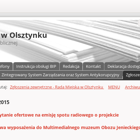
S
 w Olsztynku
blicznej
efony
Instrukcja obsługi BIP
Redakcja
Kontakt
Deklaracja dostę
Zintegrowany System Zarządzania oraz System Antykorupcyjny
Zgłosze
a)
zawartości
tutaj:
Zgłoszenia zewnętrzne - Rada Miejska w Olsztynku
MENU
Archiw
2015
pytanie ofertowe na emisję spotu radiowego o projekcie
wa wyposażenia do Multimedialnego muzeum Obozu Jenieckiego St