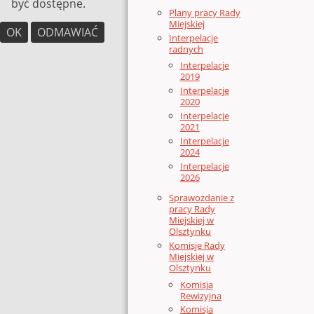
być dostępne.
Plany pracy Rady
Miejskiej
OK
ODMAWIAĆ
Interpelacje
radnych
Interpelacje
2019
Interpelacje
2020
Interpelacje
2021
Interpelacje
2024
Interpelacje
2026
Sprawozdanie z
pracy Rady
Miejskiej w
Olsztynku
Komisje Rady
Miejskiej w
Olsztynku
Komisja
Rewizyjna
Komisja