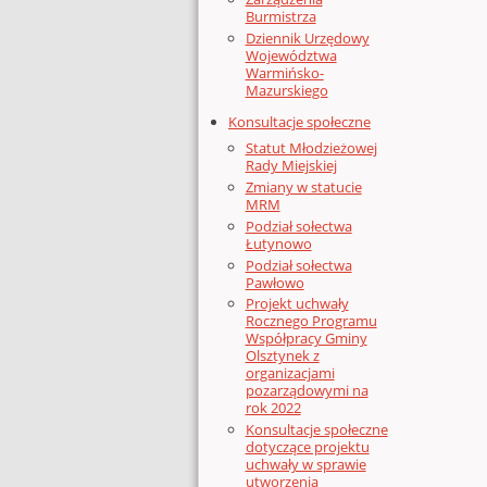
Burmistrza
Dziennik Urzędowy
Województwa
Warmińsko-
Mazurskiego
Konsultacje społeczne
Statut Młodzieżowej
Rady Miejskiej
Zmiany w statucie
MRM
Podział sołectwa
Łutynowo
Podział sołectwa
Pawłowo
Projekt uchwały
Rocznego Programu
Współpracy Gminy
Olsztynek z
organizacjami
pozarządowymi na
rok 2022
Konsultacje społeczne
dotyczące projektu
uchwały w sprawie
utworzenia