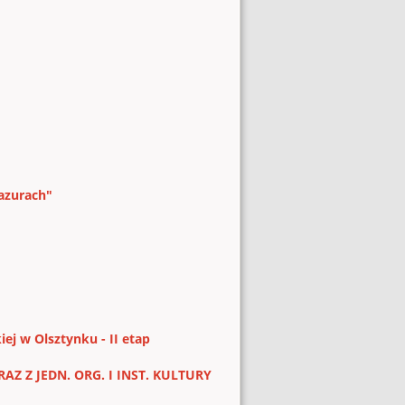
azurach"
iej w Olsztynku - II etap
Z Z JEDN. ORG. I INST. KULTURY