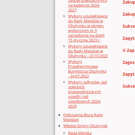
sądów powszechnych
Zakup
na kadencję 2024-
2027
Zakup
Wybory uzupełniające
do Rady Miejskiej w
Olsztynku w okręgu
Sukce
wyborczym nr 3
zarządzone na dzień
Zapyt
15 stycznia 2023 r.
Wybory uzupełniające
II Za
do Rady Miejskiej w
Olsztynku - 23.10.2022
Wybory
Zagos
Przedterminowe
Burmistrza Olsztynka
Zapyt
- 24.07.2022
Wybory sołtysów, rad
Sukce
sołeckich,
przewodniczących
osiedli i rad
osiedlowych 2024-
2029
Ogłoszenia Biura Rady
Miejskiej
Władze Gminy Olsztynek
Rada Miejska