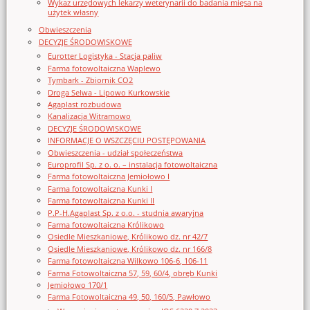
Wykaz urzędowych lekarzy weterynarii do badania mięsa na
użytek własny
Obwieszczenia
DECYZJE ŚRODOWISKOWE
Eurotter Logistyka - Stacja paliw
Farma fotowoltaiczna Waplewo
Tymbark - Zbiornik CO2
Droga Selwa - Lipowo Kurkowskie
Agaplast rozbudowa
Kanalizacja Witramowo
DECYZJE ŚRODOWISKOWE
INFORMACJE O WSZCZĘCIU POSTĘPOWANIA
Obwieszczenia - udział społeczeństwa
Europrofil Sp. z o. o. – instalacja fotowoltaiczna
Farma fotowoltaiczna Jemiołowo I
Farma fotowoltaiczna Kunki I
Farma fotowoltaiczna Kunki II
P.P-H.Agaplast Sp. z o.o. - studnia awaryjna
Farma fotowoltaiczna Królikowo
Osiedle Mieszkaniowe, Królikowo dz. nr 42/7
Osiedle Mieszkaniowe, Królikowo dz. nr 166/8
Farma fotowoltaiczna Wilkowo 106-6, 106-11
Farma Fotowoltaiczna 57, 59, 60/4, obręb Kunki
Jemiołowo 170/1
Farma Fotowoltaiczna 49, 50, 160/5, Pawłowo