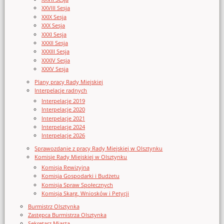
XXVIII Sesja
XXIX Sesja
XXX Sesja
XXXI Sesja
XXXII Sesja
XXXIII Sesja
XXXIV Sesja
XXXV Sesja
Plany pracy Rady Miejskiej
Interpelacje radnych
Interpelacje 2019
Interpelacje 2020
Interpelacje 2021
Interpelacje 2024
Interpelacje 2026
Sprawozdanie z pracy Rady Miejskiej w Olsztynku
Komisje Rady Miejskiej w Olsztynku
Komisja Rewizyjna
Komisja Gospodarki i Budżetu
Komisja Spraw Społecznych
Komisja Skarg, Wniosków i Petycji
Burmistrz Olsztynka
Zastępca Burmistrza Olsztynka
Sekretarz Miasta