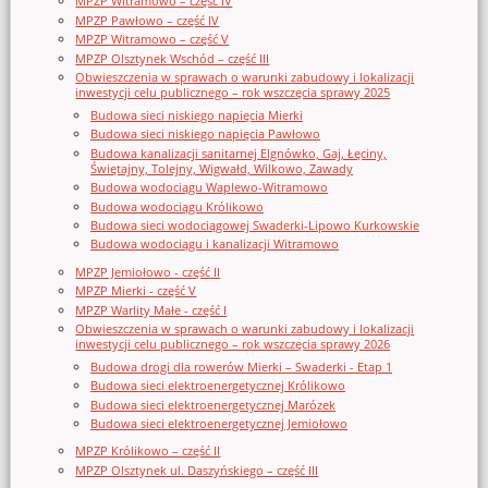
MPZP Witramowo – część IV
MPZP Pawłowo – część IV
MPZP Witramowo – część V
MPZP Olsztynek Wschód – część III
Obwieszczenia w sprawach o warunki zabudowy i lokalizacji
inwestycji celu publicznego – rok wszczęcia sprawy 2025
Budowa sieci niskiego napięcia Mierki
Budowa sieci niskiego napięcia Pawłowo
Budowa kanalizacji sanitarnej Elgnówko, Gaj, Łęciny,
Świętajny, Tolejny, Wigwałd, Wilkowo, Zawady
Budowa wodociągu Waplewo-Witramowo
Budowa wodociągu Królikowo
Budowa sieci wodociągowej Swaderki-Lipowo Kurkowskie
Budowa wodociągu i kanalizacji Witramowo
MPZP Jemiołowo - część II
MPZP Mierki - część V
MPZP Warlity Małe - część I
Obwieszczenia w sprawach o warunki zabudowy i lokalizacji
inwestycji celu publicznego – rok wszczęcia sprawy 2026
Budowa drogi dla rowerów Mierki – Swaderki - Etap 1
Budowa sieci elektroenergetycznej Królikowo
Budowa sieci elektroenergetycznej Marózek
Budowa sieci elektroenergetycznej Jemiołowo
MPZP Królikowo – część II
MPZP Olsztynek ul. Daszyńskiego – część III