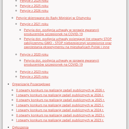
Petycje z 2024 roku
Petycje z 2025 roku
Petycje z 2026 roku
Petycje skierowane do Rady Miejskiej w Olsztynku
Petycje z 2021 roku
Petycja dot. podjęcia uchwały w sprawie gwarancji
producentów szczepionek na COVID-19
Petycja dot. podjęcia uchwały poierającej list otwarty STOP
zabójczenmu GMO - STOP niebezpiecznej szczepionce oraz
zaprzestania eksperymentu na mieszkańcach Polski i inne
Petycje z 2020 roku
Petycja dot. podjęcia uchwały w sprawie gwarancji
producentów szczepionek na COVID-19
Petycje z 2023 roku
Petycje z 2025 roku
Organizacje Pozarządowe
II otwarty konkurs na realizację zadań publicznych w 2026 r.
I otwarty konkurs na realizację zadań publicznych w 2026 r.
II otwarty konkurs na realizację zadań publicznych w 2025 r.
I otwarty konkurs na realizację zadań publicznych w 2025 r.
I otwarty konkurs na realizację zadań publicznych w 2024 r.
II otwarty konkurs na realizację zadań publicznych w 2023 r.
I otwarty konkurs na realizację zadań publicznych w 2023 r.
Ogłoszenia