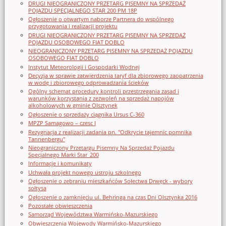
DRUGI NIEOGRANICZONY PRZETARG PISEMNY NA SPRZEDAŻ
POJAZDU SPECJALNEGO STAR 200 PM 18P
Ogłoszenie o otwartym naborze Partnera do wspólnego
przygotowania i realizacji projektu
DRUGI NIEOGRANICZONY PRZETARG PISEMNY NA SPRZEDAŻ
POJAZDU OSOBOWEGO FIAT DOBLO
NIEOGRANICZONY PRZETARG PISEMNY NA SPRZEDAŻ POJAZDU
OSOBOWEGO FIAT DOBLO
Instytut Meteorologii i Gospodarki Wodnej
Decyzja w sprawie zatwierdzenia taryf dla zbiorowego zaopatrzenia
w wodę i zbiorowego odprowadzania ścieków
Ogólny schemat procedury kontroli przestrzegania zasad i
warunków korzystania z zezwoleń na sprzedaż napojów
alkoholowych w gminie Olsztynek
Ogłoszenie o sprzedaży ciągnika Ursus C-360
MPZP Samagowo – czesc I
Rezygnacja z realizacji zadania pn. "Odkrycie tajemnic pomnika
Tannenbergu"
Nieograniczony Przetargu Pisemny Na Sprzedaż Pojazdu
Specjalnego Marki Star_200
Informacje i komunikaty
Uchwała projekt nowego ustroju szkolnego
Ogłoszenie o zebraniu mieszkańców Sołectwa Drwęck - wybory
sołtysa
Ogłoszenie o zamknięciu ul. Behringa na czas Dni Olsztynka 2016
Pozostałe obwieszczenia
Samorząd Województwa Warmińsko-Mazurskiego
Obwieszczenia Wojewody Warmińsko-Mazurskiego