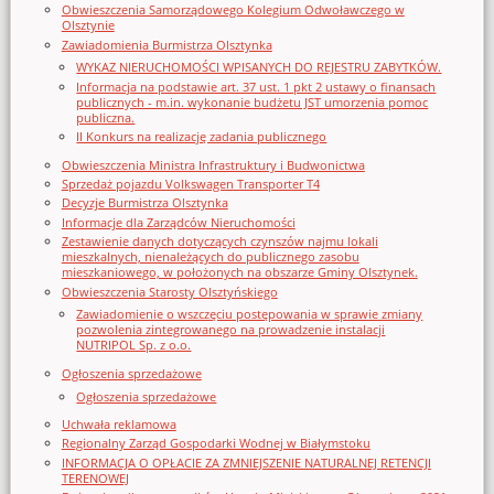
Obwieszczenia Samorządowego Kolegium Odwoławczego w
Olsztynie
Zawiadomienia Burmistrza Olsztynka
WYKAZ NIERUCHOMOŚCI WPISANYCH DO REJESTRU ZABYTKÓW.
Informacja na podstawie art. 37 ust. 1 pkt 2 ustawy o finansach
publicznych - m.in. wykonanie budżetu JST umorzenia pomoc
publiczna.
II Konkurs na realizację zadania publicznego
Obwieszczenia Ministra Infrastruktury i Budwonictwa
Sprzedaż pojazdu Volkswagen Transporter T4
Decyzje Burmistrza Olsztynka
Informacje dla Zarządców Nieruchomości
Zestawienie danych dotyczących czynszów najmu lokali
mieszkalnych, nienależących do publicznego zasobu
mieszkaniowego, w położonych na obszarze Gminy Olsztynek.
Obwieszczenia Starosty Olsztyńskiego
Zawiadomienie o wszczęciu postępowania w sprawie zmiany
pozwolenia zintegrowanego na prowadzenie instalacji
NUTRIPOL Sp. z o.o.
Ogłoszenia sprzedażowe
Ogłoszenia sprzedażowe
Uchwała reklamowa
Regionalny Zarząd Gospodarki Wodnej w Białymstoku
INFORMACJA O OPŁACIE ZA ZMNIEJSZENIE NATURALNEJ RETENCJI
TERENOWEJ