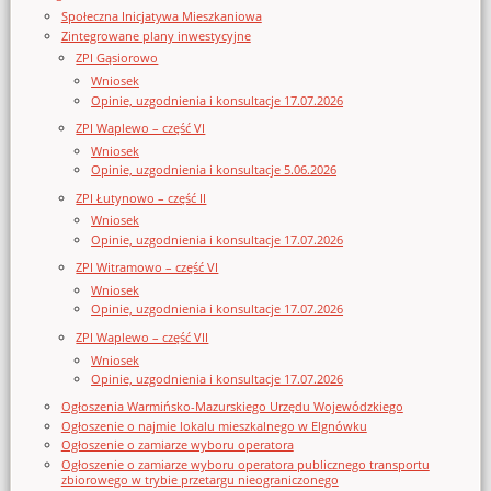
Społeczna Inicjatywa Mieszkaniowa
Zintegrowane plany inwestycyjne
ZPI Gąsiorowo
Wniosek
Opinie, uzgodnienia i konsultacje 17.07.2026
ZPI Waplewo – część VI
Wniosek
Opinie, uzgodnienia i konsultacje 5.06.2026
ZPI Łutynowo – część II
Wniosek
Opinie, uzgodnienia i konsultacje 17.07.2026
ZPI Witramowo – część VI
Wniosek
Opinie, uzgodnienia i konsultacje 17.07.2026
ZPI Waplewo – część VII
Wniosek
Opinie, uzgodnienia i konsultacje 17.07.2026
Ogłoszenia Warmińsko-Mazurskiego Urzędu Wojewódzkiego
Ogłoszenie o najmie lokalu mieszkalnego w Elgnówku
Ogłoszenie o zamiarze wyboru operatora
Ogłoszenie o zamiarze wyboru operatora publicznego transportu
zbiorowego w trybie przetargu nieograniczonego