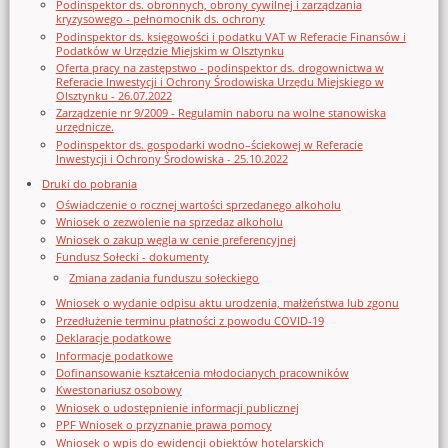
Podinspektor ds. obronnych, obrony cywilnej i zarządzania
kryzysowego - pełnomocnik ds. ochrony
Podinspektor ds. księgowości i podatku VAT w Referacie Finansów i
Podatków w Urzędzie Miejskim w Olsztynku
Oferta pracy na zastępstwo - podinspektor ds. drogownictwa w
Referacie Inwestycji i Ochrony Środowiska Urzędu Miejskiego w
Olsztynku - 26.07.2022
Zarządzenie nr 9/2009 - Regulamin naboru na wolne stanowiska
urzędnicze.
Podinspektor ds. gospodarki wodno–ściekowej w Referacie
Inwestycji i Ochrony Środowiska - 25.10.2022
Druki do pobrania
Oświadczenie o rocznej wartości sprzedanego alkoholu
Wniosek o zezwolenie na sprzedaz alkoholu
Wniosek o zakup węgla w cenie preferencyjnej
Fundusz Sołecki - dokumenty
Zmiana zadania funduszu sołeckiego
Wniosek o wydanie odpisu aktu urodzenia, małżeństwa lub zgonu
Przedłużenie terminu płatności z powodu COVID-19
Deklaracje podatkowe
Informacje podatkowe
Dofinansowanie kształcenia młodocianych pracowników
Kwestonariusz osobowy
Wniosek o udostępnienie informacji publicznej
PPF Wniosek o przyznanie prawa pomocy
Wniosek o wpis do ewidencji obiektów hotelarskich