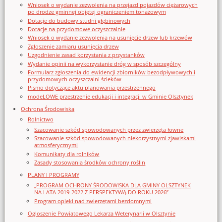
Wniosek o wydanie zezwolenia na przejazd pojazdów ciężarowych
po drodze gminnej objętej ograniczeniem tonażowym
Dotacje do budowy studni głębinowych
Dotacje na przydomowe oczyszczalnie
Wniosek o wydanie zezwolenia na usunięcie drzew lub krzewów
Zgłoszenie zamiaru usunięcia drzew
Uzgodnienie zasad korzystania z przystanków
Wydanie opinii na wykorzystanie dróg w sposób szczególny
Formularz zgłoszenia do ewidencji zbiorników bezodpływowych i
przydomowych oczyszczalni ścieków
Pismo dotyczące aktu planowania przestrzennego
modeLOWE przestrzenie edukacji i integracji w Gminie Olsztynek
Ochrona Środowiska
Rolnictwo
Szacowanie szkód spowodowanych przez zwierzęta łowne
Szacowanie szkód spowodowanych niekorzystnymi zjawiskami
atmosferycznymi
Komunikaty dla rolników
Zasady stosowania środków ochrony roślin
PLANY I PROGRAMY
„PROGRAM OCHRONY ŚRODOWISKA DLA GMINY OLSZTYNEK
NA LATA 2019-2022 Z PERSPEKTYWĄ DO ROKU 2026”
Program opieki nad zwierzętami bezdomnymi
Ogloszenie Powiatowego Lekarza Weterynarii w Olsztynie