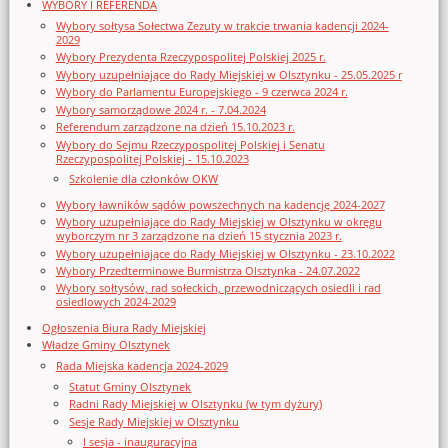
WYBORY I REFERENDA
Wybory sołtysa Sołectwa Zezuty w trakcie trwania kadencji 2024-
2029
Wybory Prezydenta Rzeczypospolitej Polskiej 2025 r.
Wybory uzupełniające do Rady Miejskiej w Olsztynku - 25.05.2025 r
Wybory do Parlamentu Europejskiego - 9 czerwca 2024 r.
Wybory samorządowe 2024 r. - 7.04.2024
Referendum zarządzone na dzień 15.10.2023 r.
Wybory do Sejmu Rzeczypospolitej Polskiej i Senatu
Rzeczypospolitej Polskiej - 15.10.2023
Szkolenie dla członków OKW
Wybory ławników sądów powszechnych na kadencję 2024-2027
Wybory uzupełniające do Rady Miejskiej w Olsztynku w okręgu
wyborczym nr 3 zarządzone na dzień 15 stycznia 2023 r.
Wybory uzupełniające do Rady Miejskiej w Olsztynku - 23.10.2022
Wybory Przedterminowe Burmistrza Olsztynka - 24.07.2022
Wybory sołtysów, rad sołeckich, przewodniczących osiedli i rad
osiedlowych 2024-2029
Ogłoszenia Biura Rady Miejskiej
Władze Gminy Olsztynek
Rada Miejska kadencja 2024-2029
Statut Gminy Olsztynek
Radni Rady Miejskiej w Olsztynku (w tym dyżury)
Sesje Rady Miejskiej w Olsztynku
I sesja - inauguracyjna