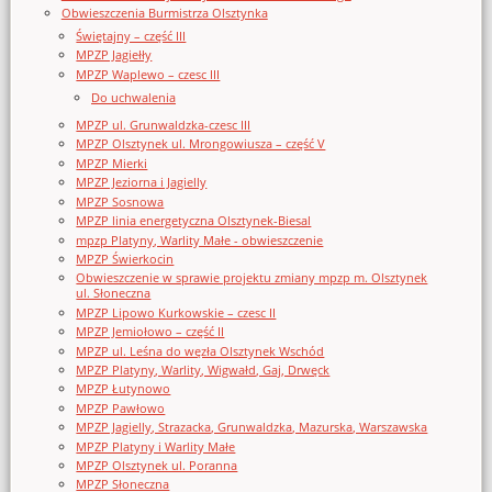
Obwieszczenia Burmistrza Olsztynka
Świętajny – część III
MPZP Jagiełły
MPZP Waplewo – czesc III
Do uchwalenia
MPZP ul. Grunwaldzka-czesc III
MPZP Olsztynek ul. Mrongowiusza – część V
MPZP Mierki
MPZP Jeziorna i Jagielly
MPZP Sosnowa
MPZP linia energetyczna Olsztynek-Biesal
mpzp Platyny, Warlity Małe - obwieszczenie
MPZP Świerkocin
Obwieszczenie w sprawie projektu zmiany mpzp m. Olsztynek
ul. Słoneczna
MPZP Lipowo Kurkowskie – czesc II
MPZP Jemiołowo – część II
MPZP ul. Leśna do węzła Olsztynek Wschód
MPZP Platyny, Warlity, Wigwałd, Gaj, Drwęck
MPZP Łutynowo
MPZP Pawłowo
MPZP Jagielly, Strazacka, Grunwaldzka, Mazurska, Warszawska
MPZP Platyny i Warlity Małe
MPZP Olsztynek ul. Poranna
MPZP Słoneczna