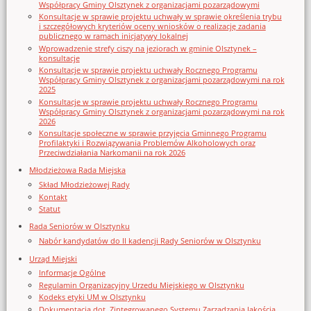
Współpracy Gminy Olsztynek z organizacjami pozarządowymi
Konsultacje w sprawie projektu uchwały w sprawie określenia trybu
i szczegółowych kryteriów oceny wniosków o realizację zadania
publicznego w ramach inicjatywy lokalnej
Wprowadzenie strefy ciszy na jeziorach w gminie Olsztynek –
konsultacje
Konsultacje w sprawie projektu uchwały Rocznego Programu
Współpracy Gminy Olsztynek z organizacjami pozarządowymi na rok
2025
Konsultacje w sprawie projektu uchwały Rocznego Programu
Współpracy Gminy Olsztynek z organizacjami pozarządowymi na rok
2026
Konsultacje społeczne w sprawie przyjęcia Gminnego Programu
Profilaktyki i Rozwiązywania Problemów Alkoholowych oraz
Przeciwdziałania Narkomanii na rok 2026
Młodzieżowa Rada Miejska
Skład Młodzieżowej Rady
Kontakt
Statut
Rada Seniorów w Olsztynku
Nabór kandydatów do II kadencji Rady Seniorów w Olsztynku
Urząd Miejski
Informacje Ogólne
Regulamin Organizacyjny Urzedu Miejskiego w Olsztynku
Kodeks etyki UM w Olsztynku
Dokumentacja dot. Zintegrowanego Systemu Zarządzania Jakością