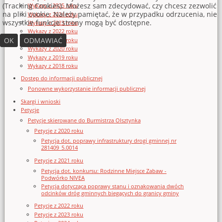
(Tracking Cookies). Możesz sam zdecydować, czy chcesz zezwolić
Wykazy z 2025 roku
na pliki cookie. Należy pamiętać, że w przypadku odrzucenia, nie
Wykazy z 2024 roku
wszystkie funkcje strony mogą być dostępne.
Wykazy z 2023 roku
Wykazy z 2022 roku
OK
ODMAWIAĆ
Wykazy z 2021 roku
Wykazy z 2020 roku
Wykazy z 2019 roku
Wykazy z 2018 roku
Dostęp do informacji publicznej
Ponowne wykorzystanie informacji publicznej
Skargi i wnioski
Petycje
Petycje skierowane do Burmistrza Olsztynka
Petycje z 2020 roku
Petycja dot. poprawy infrastruktury drogi gminnej nr
281409_5.0014
Petycje z 2021 roku
Petycja dot. konkursu: Rodzinne Miejsce Zabaw -
Podwórko NIVEA
Petycja dotycząca poprawy stanu i oznakowania dwóch
odcinków dróg gminnych biegących do granicy gminy
Petycje z 2022 roku
Petycje z 2023 roku