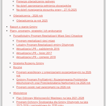
Pierwsze oświadczenie radnego
Na dzień zaprzestania pełnienia obowiązków
Na dzień rozwiązania stosunku pracy - 27.10.2025
Oświadczenia - 2026 rok
Oświadczenia za rok 2025
Raport o stanie Gminy
Plany, programy, strategie i ich wykonanie
Ponadlokalny Program Rewitalizacji Miast Sieci Cittaslow
Program rewitalizacji sieci miast
Lokalny Program Rewitalizacji gminy Olsztynek
Aktualizacja LPR – październik 2016
Aktualizacja LPR – lipiec 2017
Aktualizacja LPR – czerwiec 2018
Strategia Rozwoju Gminy
Roczne
Program współpracy z organizacjami pozarządowymi na 2026
rok
Gminny Program Profilaktyki i Rozwiązywania Problemów
Alkoholowych oraz Przeciwdziałania Narkomanii na 2026 rok
Program opieki nad zwierzętami na 2026 rok
Wieloletnie
Plan Odnowy Miejscowości Waplewo na lata 2021-2028
Program Ochrony Środowiska dla Gminy Olsztynek na lata
2023-2026 z perspektywą do 2030 roku