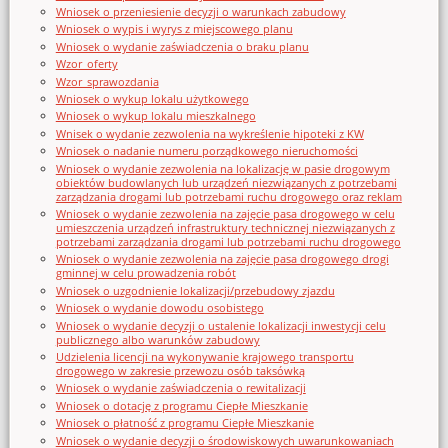
Wniosek o przeniesienie decyzji o warunkach zabudowy
Wniosek o wypis i wyrys z miejscowego planu
Wniosek o wydanie zaświadczenia o braku planu
Wzor_oferty
Wzor_sprawozdania
Wniosek o wykup lokalu użytkowego
Wniosek o wykup lokalu mieszkalnego
Wnisek o wydanie zezwolenia na wykreślenie hipoteki z KW
Wniosek o nadanie numeru porządkowego nieruchomości
Wniosek o wydanie zezwolenia na lokalizację w pasie drogowym
obiektów budowlanych lub urządzeń niezwiązanych z potrzebami
zarządzania drogami lub potrzebami ruchu drogowego oraz reklam
Wniosek o wydanie zezwolenia na zajęcie pasa drogowego w celu
umieszczenia urządzeń infrastruktury technicznej niezwiązanych z
potrzebami zarządzania drogami lub potrzebami ruchu drogowego
Wniosek o wydanie zezwolenia na zajęcie pasa drogowego drogi
gminnej w celu prowadzenia robót
Wniosek o uzgodnienie lokalizacji/przebudowy zjazdu
Wniosek o wydanie dowodu osobistego
Wniosek o wydanie decyzji o ustalenie lokalizacji inwestycji celu
publicznego albo warunków zabudowy
Udzielenia licencji na wykonywanie krajowego transportu
drogowego w zakresie przewozu osób taksówką
Wniosek o wydanie zaświadczenia o rewitalizacji
Wniosek o dotację z programu Ciepłe Mieszkanie
Wniosek o płatność z programu Ciepłe Mieszkanie
Wniosek o wydanie decyzji o środowiskowych uwarunkowaniach