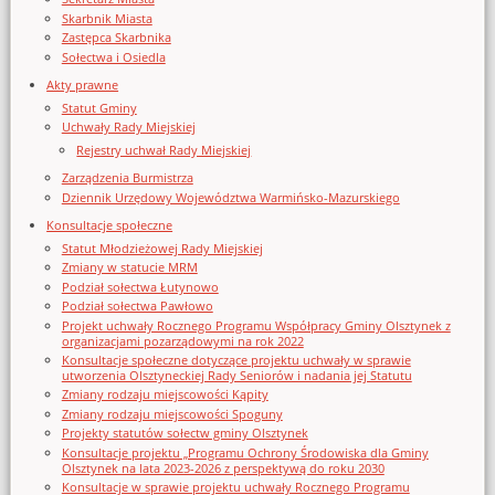
Skarbnik Miasta
Zastępca Skarbnika
Sołectwa i Osiedla
Akty prawne
Statut Gminy
Uchwały Rady Miejskiej
Rejestry uchwał Rady Miejskiej
Zarządzenia Burmistrza
Dziennik Urzędowy Województwa Warmińsko-Mazurskiego
Konsultacje społeczne
Statut Młodzieżowej Rady Miejskiej
Zmiany w statucie MRM
Podział sołectwa Łutynowo
Podział sołectwa Pawłowo
Projekt uchwały Rocznego Programu Współpracy Gminy Olsztynek z
organizacjami pozarządowymi na rok 2022
Konsultacje społeczne dotyczące projektu uchwały w sprawie
utworzenia Olsztyneckiej Rady Seniorów i nadania jej Statutu
Zmiany rodzaju miejscowości Kąpity
Zmiany rodzaju miejscowości Spoguny
Projekty statutów sołectw gminy Olsztynek
Konsultacje projektu „Programu Ochrony Środowiska dla Gminy
Olsztynek na lata 2023-2026 z perspektywą do roku 2030
Konsultacje w sprawie projektu uchwały Rocznego Programu