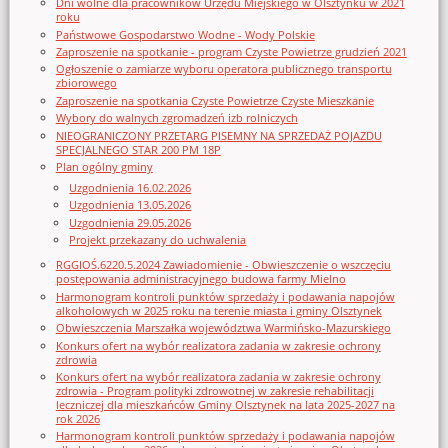
Dni wolne dla pracowników Urzędu Miejskiego w Olsztynku w 2021
roku
Państwowe Gospodarstwo Wodne - Wody Polskie
Zaproszenie na spotkanie - program Czyste Powietrze grudzień 2021
Ogłoszenie o zamiarze wyboru operatora publicznego transportu
zbiorowego
Zaproszenie na spotkania Czyste Powietrze Czyste Mieszkanie
Wybory do walnych zgromadzeń izb rolniczych
NIEOGRANICZONY PRZETARG PISEMNY NA SPRZEDAŻ POJAZDU
SPECJALNEGO STAR 200 PM 18P
Plan ogólny gminy
Uzgodnienia 16.02.2026
Uzgodnienia 13.05.2026
Uzgodnienia 29.05.2026
Projekt przekazany do uchwalenia
RGGIOŚ.6220.5.2024 Zawiadomienie - Obwieszczenie o wszczęciu
postępowania administracyjnego budowa farmy Mielno
Harmonogram kontroli punktów sprzedaży i podawania napojów
alkoholowych w 2025 roku na terenie miasta i gminy Olsztynek
Obwieszczenia Marszałka województwa Warmińsko-Mazurskiego
Konkurs ofert na wybór realizatora zadania w zakresie ochrony
zdrowia
Konkurs ofert na wybór realizatora zadania w zakresie ochrony
zdrowia - Program polityki zdrowotnej w zakresie rehabilitacji
leczniczej dla mieszkańców Gminy Olsztynek na lata 2025-2027 na
rok 2026
Harmonogram kontroli punktów sprzedaży i podawania napojów