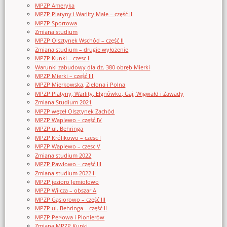
MPZP Ameryka
MPZP Platyny i Warlity Małe – część II
MPZP Sportowa
Zmiana studium
MPZP Olsztynek Wschód – część II
Zmiana studium – drugie wyłożenie
MPZP Kunki – czesc I
Warunki zabudowy dla dz. 380 obręb Mierki
MPZP Mierki – część III
MPZP Mierkowska, Zielona i Polna
MPZP Platyny, Warlity, Elgnówko, Gaj, Wigwałd i Zawady
Zmiana Studium 2021
MPZP węzeł Olsztynek Zachód
MPZP Waplewo – część IV
MPZP ul. Behringa
MPZP Królikowo – czesc I
MPZP Waplewo – czesc V
Zmiana studium 2022
MPZP Pawłowo – część III
Zmiana studium 2022 II
MPZP jezioro Jemiołowo
MPZP Wilcza – obszar A
MPZP Gąsiorowo – część III
MPZP ul. Behringa – część II
MPZP Perłowa i Pionierów
Zmiana MPZP Kunki