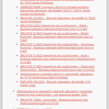
dz. 73/10 obręb Królikowo
OBWIESZCZENIE o wydaniu decyzji w sprawie wydania
warunków zabudowy dla działek 124/15 i 124/16, obręb
Lipowo Kurkowskie
ZBG.6730.129.2021 – Warunki zabudowy dla działki nr 73/24
obręb Królikowo
ZBG.6733.9.2022 Inwestycja celu publicznego – Ząbie –
Budowa kablowej elektroenergetycznej sieci nn 0,4kV
ZBG.6733.10.2022 Inwestycja celu publicznego – Mierki
(kolonia)– Budowa kablowej elektroenergetycznej sieci nn
0,4kV
ZBG.6733.11.2022 Inwestycja celu publicznego – Jemiołowo
(kolonia) – Budowa kablowej elektroenergetycznej sieci nn
0,4kV
ZBG.6733.13.2022 Inwestycja celu publicznego – Kurki –
Budowa kablowej sieci elektroenergetycznej oświetleniowej
nn 0,4kV
ZBG.6733.17.2022 Inwestycja celu publicznego – Gąsiorowo
Olsztyneckie – Budowa elektroenergetycznej sieci nn 0,4 kV
Obwieszczenie o wydaniu decyzji o warunkach zabudowy,
dz. 41/10 obręb Nowa Wieś Ostródzka
GNP.6730.185.2023 - Warunki zabudowy dla działki 1/13
obręb Lutek
Obwieszczenia w sprawach o warunki zabudowy i lokalizacji
inwestycji celu publicznego – rok wszczęcia sprawy 2024
ZBG.6733.1.2024 – Łutynowo – Budowa kablowej sieci
elektroenergetycznej nn 0,4 kV