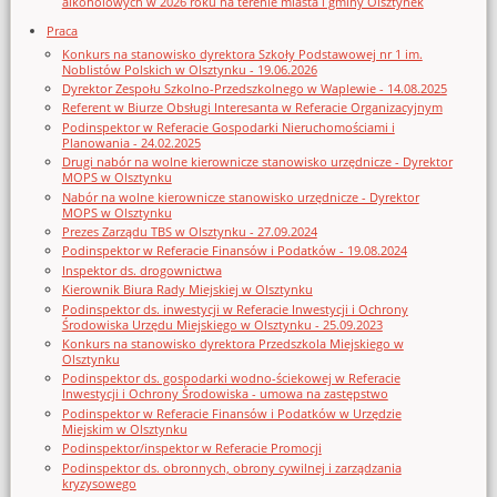
alkoholowych w 2026 roku na terenie miasta i gminy Olsztynek
Praca
Konkurs na stanowisko dyrektora Szkoły Podstawowej nr 1 im.
Noblistów Polskich w Olsztynku - 19.06.2026
Dyrektor Zespołu Szkolno-Przedszkolnego w Waplewie - 14.08.2025
Referent w Biurze Obsługi Interesanta w Referacie Organizacyjnym
Podinspektor w Referacie Gospodarki Nieruchomościami i
Planowania - 24.02.2025
Drugi nabór na wolne kierownicze stanowisko urzędnicze - Dyrektor
MOPS w Olsztynku
Nabór na wolne kierownicze stanowisko urzędnicze - Dyrektor
MOPS w Olsztynku
Prezes Zarządu TBS w Olsztynku - 27.09.2024
Podinspektor w Referacie Finansów i Podatków - 19.08.2024
Inspektor ds. drogownictwa
Kierownik Biura Rady Miejskiej w Olsztynku
Podinspektor ds. inwestycji w Referacie Inwestycji i Ochrony
Środowiska Urzędu Miejskiego w Olsztynku - 25.09.2023
Konkurs na stanowisko dyrektora Przedszkola Miejskiego w
Olsztynku
Podinspektor ds. gospodarki wodno-ściekowej w Referacie
Inwestycji i Ochrony Środowiska - umowa na zastępstwo
Podinspektor w Referacie Finansów i Podatków w Urzędzie
Miejskim w Olsztynku
Podinspektor/inspektor w Referacie Promocji
Podinspektor ds. obronnych, obrony cywilnej i zarządzania
kryzysowego