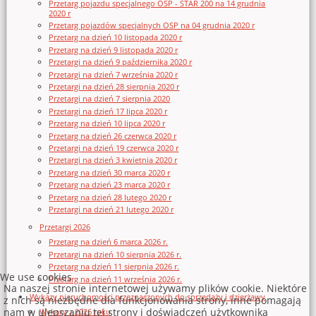
Przetarg pojazdu specjalnego OSP - STAR 200 na 14 grudnia
2020 r
Przetarg pojazdów specjalnych OSP na 04 grudnia 2020 r
Przetarg na dzień 10 listopada 2020 r
Przetarg na dzień 9 listopada 2020 r
Przetargi na dzień 9 października 2020 r
Przetargi na dzień 7 września 2020 r
Przetargi na dzień 28 sierpnia 2020 r
Przetargi na dzień 7 sierpnia 2020
Przetargi na dzień 17 lipca 2020 r
Przetarg na dzień 10 lipca 2020 r
Przetarg na dzień 26 czerwca 2020 r
Przetargi na dzień 19 czerwca 2020 r
Przetargi na dzień 3 kwietnia 2020 r
Przetarg na dzień 30 marca 2020 r
Przetarg na dzień 23 marca 2020 r
Przetarg na dzień 28 lutego 2020 r
Przetargi na dzień 21 lutego 2020 r
Przetargi 2026
Przetarg na dzień 6 marca 2026 r.
Przetargi na dzień 10 sierpnia 2026 r.
Przetarg na dzień 11 sierpnia 2026 r.
We use cookies
Przetarg na dzień 11 września 2026 r.
Na naszej stronie internetowej używamy plików cookie. Niektóre
Wykazy nieruchomości przeznaczonych do sprzedaży i dzierżawy
z nich są niezbędne dla funkcjonowania strony, inne pomagają
nam w ulepszaniu tej strony i doświadczeń użytkownika
Wykazy z 2026 roku