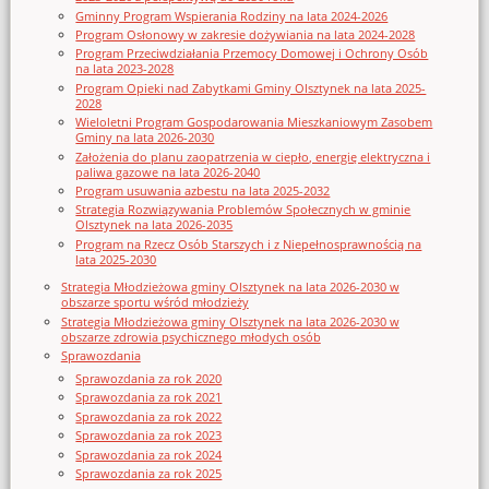
Gminny Program Wspierania Rodziny na lata 2024-2026
Program Osłonowy w zakresie dożywiania na lata 2024-2028
Program Przeciwdziałania Przemocy Domowej i Ochrony Osób
na lata 2023-2028
Program Opieki nad Zabytkami Gminy Olsztynek na lata 2025-
2028
Wieloletni Program Gospodarowania Mieszkaniowym Zasobem
Gminy na lata 2026-2030
Założenia do planu zaopatrzenia w ciepło, energię elektryczna i
paliwa gazowe na lata 2026-2040
Program usuwania azbestu na lata 2025-2032
Strategia Rozwiązywania Problemów Społecznych w gminie
Olsztynek na lata 2026-2035
Program na Rzecz Osób Starszych i z Niepełnosprawnością na
lata 2025-2030
Strategia Młodzieżowa gminy Olsztynek na lata 2026-2030 w
obszarze sportu wśród młodzieży
Strategia Młodzieżowa gminy Olsztynek na lata 2026-2030 w
obszarze zdrowia psychicznego młodych osób
Sprawozdania
Sprawozdania za rok 2020
Sprawozdania za rok 2021
Sprawozdania za rok 2022
Sprawozdania za rok 2023
Sprawozdania za rok 2024
Sprawozdania za rok 2025