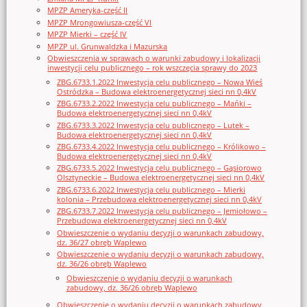
MPZP Ameryka-część II
MPZP Mrongowiusza-część VI
MPZP Mierki – część IV
MPZP ul. Grunwaldzka i Mazurska
Obwieszczenia w sprawach o warunki zabudowy i lokalizacji
inwestycji celu publicznego – rok wszczęcia sprawy do 2023
ZBG.6733.1.2022 Inwestycja celu publicznego – Nowa Wieś
Ostródzka – Budowa elektroenergetycznej sieci nn 0,4kV
ZBG.6733.2.2022 Inwestycja celu publicznego – Mańki –
Budowa elektroenergetycznej sieci nn 0,4kV
ZBG.6733.3.2022 Inwestycja celu publicznego – Lutek –
Budowa elektroenergetycznej sieci nn 0,4kV
ZBG.6733.4.2022 Inwestycja celu publicznego – Królikowo –
Budowa elektroenergetycznej sieci nn 0,4kV
ZBG.6733.5.2022 Inwestycja celu publicznego – Gąsiorowo
Olsztyneckie – Budowa elektroenergetycznej sieci nn 0,4kV
ZBG.6733.6.2022 Inwestycja celu publicznego – Mierki
kolonia – Przebudowa elektroenergetycznej sieci nn 0,4kV
ZBG.6733.7.2022 Inwestycja celu publicznego – Jemiołowo –
Przebudowa elektroenergetycznej sieci nn 0,4kV
Obwieszczenie o wydaniu decyzji o warunkach zabudowy,
dz. 36/27 obręb Waplewo
Obwieszczenie o wydaniu decyzji o warunkach zabudowy,
dz. 36/26 obręb Waplewo
Obwieszczenie o wydaniu decyzji o warunkach
zabudowy, dz. 36/26 obręb Waplewo
Obwieszczenie o wydaniu decyzji o warunkach zabudowy,