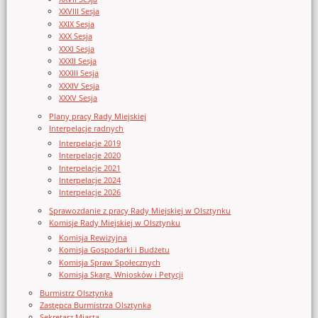
XXVIII Sesja
XXIX Sesja
XXX Sesja
XXXI Sesja
XXXII Sesja
XXXIII Sesja
XXXIV Sesja
XXXV Sesja
Plany pracy Rady Miejskiej
Interpelacje radnych
Interpelacje 2019
Interpelacje 2020
Interpelacje 2021
Interpelacje 2024
Interpelacje 2026
Sprawozdanie z pracy Rady Miejskiej w Olsztynku
Komisje Rady Miejskiej w Olsztynku
Komisja Rewizyjna
Komisja Gospodarki i Budżetu
Komisja Spraw Społecznych
Komisja Skarg, Wniosków i Petycji
Burmistrz Olsztynka
Zastępca Burmistrza Olsztynka
Sekretarz Miasta