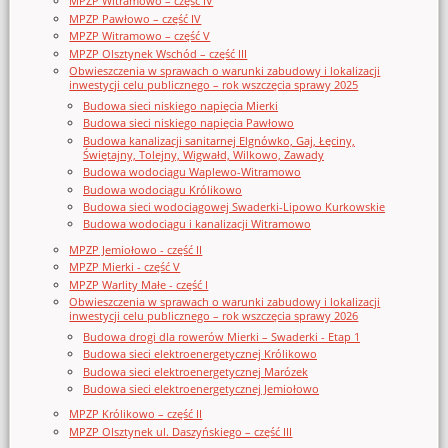
MPZP Witramowo – część IV
MPZP Pawłowo – część IV
MPZP Witramowo – część V
MPZP Olsztynek Wschód – część III
Obwieszczenia w sprawach o warunki zabudowy i lokalizacji
inwestycji celu publicznego – rok wszczęcia sprawy 2025
Budowa sieci niskiego napięcia Mierki
Budowa sieci niskiego napięcia Pawłowo
Budowa kanalizacji sanitarnej Elgnówko, Gaj, Łęciny,
Świętajny, Tolejny, Wigwałd, Wilkowo, Zawady
Budowa wodociągu Waplewo-Witramowo
Budowa wodociągu Królikowo
Budowa sieci wodociągowej Swaderki-Lipowo Kurkowskie
Budowa wodociągu i kanalizacji Witramowo
MPZP Jemiołowo - część II
MPZP Mierki - część V
MPZP Warlity Małe - część I
Obwieszczenia w sprawach o warunki zabudowy i lokalizacji
inwestycji celu publicznego – rok wszczęcia sprawy 2026
Budowa drogi dla rowerów Mierki – Swaderki - Etap 1
Budowa sieci elektroenergetycznej Królikowo
Budowa sieci elektroenergetycznej Marózek
Budowa sieci elektroenergetycznej Jemiołowo
MPZP Królikowo – część II
MPZP Olsztynek ul. Daszyńskiego – część III