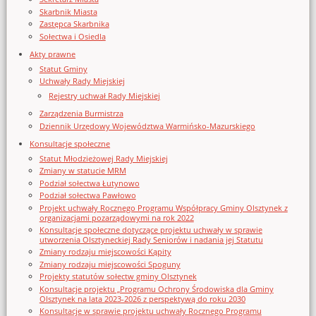
Skarbnik Miasta
Zastępca Skarbnika
Sołectwa i Osiedla
Akty prawne
Statut Gminy
Uchwały Rady Miejskiej
Rejestry uchwał Rady Miejskiej
Zarządzenia Burmistrza
Dziennik Urzędowy Województwa Warmińsko-Mazurskiego
Konsultacje społeczne
Statut Młodzieżowej Rady Miejskiej
Zmiany w statucie MRM
Podział sołectwa Łutynowo
Podział sołectwa Pawłowo
Projekt uchwały Rocznego Programu Współpracy Gminy Olsztynek z
organizacjami pozarządowymi na rok 2022
Konsultacje społeczne dotyczące projektu uchwały w sprawie
utworzenia Olsztyneckiej Rady Seniorów i nadania jej Statutu
Zmiany rodzaju miejscowości Kąpity
Zmiany rodzaju miejscowości Spoguny
Projekty statutów sołectw gminy Olsztynek
Konsultacje projektu „Programu Ochrony Środowiska dla Gminy
Olsztynek na lata 2023-2026 z perspektywą do roku 2030
Konsultacje w sprawie projektu uchwały Rocznego Programu