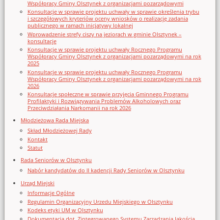
Współpracy Gminy Olsztynek z organizacjami pozarządowymi
Konsultacje w sprawie projektu uchwały w sprawie określenia trybu
i szczegółowych kryteriów oceny wniosków o realizację zadania
publicznego w ramach inicjatywy lokalnej
Wprowadzenie strefy ciszy na jeziorach w gminie Olsztynek –
konsultacje
Konsultacje w sprawie projektu uchwały Rocznego Programu
Współpracy Gminy Olsztynek z organizacjami pozarządowymi na rok
2025
Konsultacje w sprawie projektu uchwały Rocznego Programu
Współpracy Gminy Olsztynek z organizacjami pozarządowymi na rok
2026
Konsultacje społeczne w sprawie przyjęcia Gminnego Programu
Profilaktyki i Rozwiązywania Problemów Alkoholowych oraz
Przeciwdziałania Narkomanii na rok 2026
Młodzieżowa Rada Miejska
Skład Młodzieżowej Rady
Kontakt
Statut
Rada Seniorów w Olsztynku
Nabór kandydatów do II kadencji Rady Seniorów w Olsztynku
Urząd Miejski
Informacje Ogólne
Regulamin Organizacyjny Urzedu Miejskiego w Olsztynku
Kodeks etyki UM w Olsztynku
Dokumentacja dot. Zintegrowanego Systemu Zarządzania Jakością