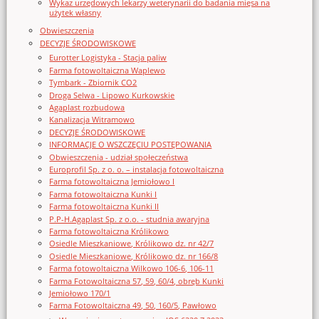
Wykaz urzędowych lekarzy weterynarii do badania mięsa na
użytek własny
Obwieszczenia
DECYZJE ŚRODOWISKOWE
Eurotter Logistyka - Stacja paliw
Farma fotowoltaiczna Waplewo
Tymbark - Zbiornik CO2
Droga Selwa - Lipowo Kurkowskie
Agaplast rozbudowa
Kanalizacja Witramowo
DECYZJE ŚRODOWISKOWE
INFORMACJE O WSZCZĘCIU POSTĘPOWANIA
Obwieszczenia - udział społeczeństwa
Europrofil Sp. z o. o. – instalacja fotowoltaiczna
Farma fotowoltaiczna Jemiołowo I
Farma fotowoltaiczna Kunki I
Farma fotowoltaiczna Kunki II
P.P-H.Agaplast Sp. z o.o. - studnia awaryjna
Farma fotowoltaiczna Królikowo
Osiedle Mieszkaniowe, Królikowo dz. nr 42/7
Osiedle Mieszkaniowe, Królikowo dz. nr 166/8
Farma fotowoltaiczna Wilkowo 106-6, 106-11
Farma Fotowoltaiczna 57, 59, 60/4, obręb Kunki
Jemiołowo 170/1
Farma Fotowoltaiczna 49, 50, 160/5, Pawłowo