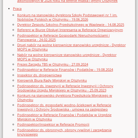
alkoholowych w 2026 roku na terenie miasta i gminy Olsztynek
Praca
Konkurs na stanowisko dyrektora Szkoły Podstawowej nr 1 im.
Noblistów Polskich w Olsztynku - 19.06.2026
Dyrektor Zespołu Szkolno-Przedszkolnego w Waplewie - 14.08.2025
Referent w Biurze Obsługi Interesanta w Referacie Organizacyjnym
Podinspektor w Referacie Gospodarki Nieruchomościami i
Planowania - 24.02.2025
Drugi nabór na wolne kierownicze stanowisko urzędnicze - Dyrektor
MOPS w Olsztynku
Nabór na wolne kierownicze stanowisko urzędnicze - Dyrektor
MOPS w Olsztynku
Prezes Zarządu TBS w Olsztynku - 27.09.2024
Podinspektor w Referacie Finansów i Podatków - 19.08.2024
Inspektor ds. drogownictwa
Kierownik Biura Rady Miejskiej w Olsztynku
Podinspektor ds. inwestycji w Referacie Inwestycji i Ochrony
Środowiska Urzędu Miejskiego w Olsztynku - 25.09.2023
Konkurs na stanowisko dyrektora Przedszkola Miejskiego w
Olsztynku
Podinspektor ds. gospodarki wodno-ściekowej w Referacie
Inwestycji i Ochrony Środowiska - umowa na zastępstwo
Podinspektor w Referacie Finansów i Podatków w Urzędzie
Miejskim w Olsztynku
Podinspektor/inspektor w Referacie Promocji
Podinspektor ds. obronnych, obrony cywilnej i zarządzania
kryzysowego