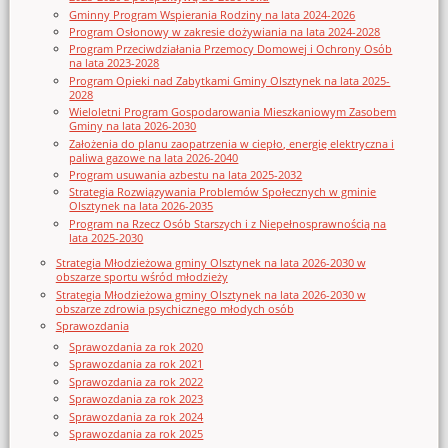
Gminny Program Wspierania Rodziny na lata 2024-2026
Program Osłonowy w zakresie dożywiania na lata 2024-2028
Program Przeciwdziałania Przemocy Domowej i Ochrony Osób
na lata 2023-2028
Program Opieki nad Zabytkami Gminy Olsztynek na lata 2025-
2028
Wieloletni Program Gospodarowania Mieszkaniowym Zasobem
Gminy na lata 2026-2030
Założenia do planu zaopatrzenia w ciepło, energię elektryczna i
paliwa gazowe na lata 2026-2040
Program usuwania azbestu na lata 2025-2032
Strategia Rozwiązywania Problemów Społecznych w gminie
Olsztynek na lata 2026-2035
Program na Rzecz Osób Starszych i z Niepełnosprawnością na
lata 2025-2030
Strategia Młodzieżowa gminy Olsztynek na lata 2026-2030 w
obszarze sportu wśród młodzieży
Strategia Młodzieżowa gminy Olsztynek na lata 2026-2030 w
obszarze zdrowia psychicznego młodych osób
Sprawozdania
Sprawozdania za rok 2020
Sprawozdania za rok 2021
Sprawozdania za rok 2022
Sprawozdania za rok 2023
Sprawozdania za rok 2024
Sprawozdania za rok 2025