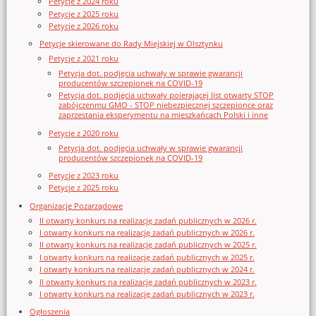
Petycje z 2024 roku
Petycje z 2025 roku
Petycje z 2026 roku
Petycje skierowane do Rady Miejskiej w Olsztynku
Petycje z 2021 roku
Petycja dot. podjęcia uchwały w sprawie gwarancji
producentów szczepionek na COVID-19
Petycja dot. podjęcia uchwały poierającej list otwarty STOP
zabójczenmu GMO - STOP niebezpiecznej szczepionce oraz
zaprzestania eksperymentu na mieszkańcach Polski i inne
Petycje z 2020 roku
Petycja dot. podjęcia uchwały w sprawie gwarancji
producentów szczepionek na COVID-19
Petycje z 2023 roku
Petycje z 2025 roku
Organizacje Pozarządowe
II otwarty konkurs na realizację zadań publicznych w 2026 r.
I otwarty konkurs na realizację zadań publicznych w 2026 r.
II otwarty konkurs na realizację zadań publicznych w 2025 r.
I otwarty konkurs na realizację zadań publicznych w 2025 r.
I otwarty konkurs na realizację zadań publicznych w 2024 r.
II otwarty konkurs na realizację zadań publicznych w 2023 r.
I otwarty konkurs na realizację zadań publicznych w 2023 r.
Ogłoszenia