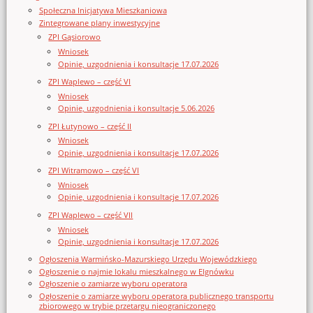
Społeczna Inicjatywa Mieszkaniowa
Zintegrowane plany inwestycyjne
ZPI Gąsiorowo
Wniosek
Opinie, uzgodnienia i konsultacje 17.07.2026
ZPI Waplewo – część VI
Wniosek
Opinie, uzgodnienia i konsultacje 5.06.2026
ZPI Łutynowo – część II
Wniosek
Opinie, uzgodnienia i konsultacje 17.07.2026
ZPI Witramowo – część VI
Wniosek
Opinie, uzgodnienia i konsultacje 17.07.2026
ZPI Waplewo – część VII
Wniosek
Opinie, uzgodnienia i konsultacje 17.07.2026
Ogłoszenia Warmińsko-Mazurskiego Urzędu Wojewódzkiego
Ogłoszenie o najmie lokalu mieszkalnego w Elgnówku
Ogłoszenie o zamiarze wyboru operatora
Ogłoszenie o zamiarze wyboru operatora publicznego transportu
zbiorowego w trybie przetargu nieograniczonego