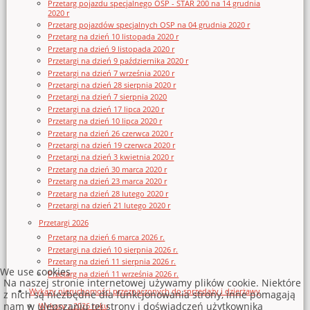
Przetarg pojazdu specjalnego OSP - STAR 200 na 14 grudnia
2020 r
Przetarg pojazdów specjalnych OSP na 04 grudnia 2020 r
Przetarg na dzień 10 listopada 2020 r
Przetarg na dzień 9 listopada 2020 r
Przetargi na dzień 9 października 2020 r
Przetargi na dzień 7 września 2020 r
Przetargi na dzień 28 sierpnia 2020 r
Przetargi na dzień 7 sierpnia 2020
Przetargi na dzień 17 lipca 2020 r
Przetarg na dzień 10 lipca 2020 r
Przetarg na dzień 26 czerwca 2020 r
Przetargi na dzień 19 czerwca 2020 r
Przetargi na dzień 3 kwietnia 2020 r
Przetarg na dzień 30 marca 2020 r
Przetarg na dzień 23 marca 2020 r
Przetarg na dzień 28 lutego 2020 r
Przetargi na dzień 21 lutego 2020 r
Przetargi 2026
Przetarg na dzień 6 marca 2026 r.
Przetargi na dzień 10 sierpnia 2026 r.
Przetarg na dzień 11 sierpnia 2026 r.
We use cookies
Przetarg na dzień 11 września 2026 r.
Na naszej stronie internetowej używamy plików cookie. Niektóre
Wykazy nieruchomości przeznaczonych do sprzedaży i dzierżawy
z nich są niezbędne dla funkcjonowania strony, inne pomagają
nam w ulepszaniu tej strony i doświadczeń użytkownika
Wykazy z 2026 roku