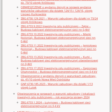
dz. 73/10 obręb Królikowo
OBWIESZCZENIE o wydaniu decyzji w sprawie wydania
warunków zabudowy dla działek 124/15 i 124/16, obręb
Lipowo Kurkowskie
ZBG.6730.129.2021 – Warunki zabudowy dla działki nr 73/24
obręb Królikowo
ZBG.6733.9.2022 Inwestycja celu publicznego – Ząbie –
Budowa kablowej elektroenergetycznej sieci nn 0,4kV
ZBG.6733.10.2022 Inwestycja celu publicznego – Mierki
(kolonia)– Budowa kablowej elektroenergetycznej sieci nn
0,4kV
ZBG.6733.11.2022 Inwestycja celu publicznego – Jemiołowo
(kolonia) – Budowa kablowej elektroenergetycznej sieci nn
0,4kV
ZBG.6733.13.2022 Inwestycja celu publicznego – Kurki –
Budowa kablowej sieci elektroenergetycznej oświetleniowej
nn 0,4kV
ZBG.6733.17.2022 Inwestycja celu publicznego – Gąsiorowo
Olsztyneckie – Budowa elektroenergetycznej sieci nn 0,4 kV
Obwieszczenie o wydaniu decyzji o warunkach zabudowy,
dz. 41/10 obręb Nowa Wieś Ostródzka
GNP.6730.185.2023 - Warunki zabudowy dla działki 1/13
obręb Lutek
Obwieszczenia w sprawach o warunki zabudowy i lokalizacji
inwestycji celu publicznego – rok wszczęcia sprawy 2024
ZBG.6733.1.2024 – Łutynowo – Budowa kablowej sieci
elektroenergetycznej nn 0,4 kV