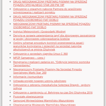
DRUGI NIEOGRANICZONY PRZETARG PISEMNY NA SPRZEDAŻ
POJAZDU SPECJALNEGO STAR 200 PM 18P
Ogłoszenie o otwartym naborze Partnera do wspólnego
przygotowania i realizacji projektu
DRUGI NIEOGRANICZONY PRZETARG PISEMNY NA SPRZEDAŻ
POJAZDU OSOBOWEGO FIAT DOBLO
NIEOGRANICZONY PRZETARG PISEMNY NA SPRZEDAŻ POJAZDU
OSOBOWEGO FIAT DOBLO
Instytut Meteorologii i Gospodarki Wodnej
Decyzja w sprawie zatwierdzenia taryf dla zbiorowego zaopatrzenia
w wodę i zbiorowego odprowadzania ścieków
Ogólny schemat procedury kontroli przestrzegania zasad i
warunków korzystania z zezwoleń na sprzedaż napojów
alkoholowych w gminie Olsztynek
Ogłoszenie o sprzedaży ciągnika Ursus C-360
MPZP Samagowo – czesc I
Rezygnacja z realizacji zadania pn. "Odkrycie tajemnic pomnika
Tannenbergu"
Nieograniczony Przetargu Pisemny Na Sprzedaż Pojazdu
Specjalnego Marki Star_200
Informacje i komunikaty
Uchwała projekt nowego ustroju szkolnego
Ogłoszenie o zebraniu mieszkańców Sołectwa Drwęck - wybory
sołtysa
Ogłoszenie o zamknięciu ul. Behringa na czas Dni Olsztynka 2016
Pozostałe obwieszczenia
Samorząd Województwa Warmińsko-Mazurskiego
Obwieszczenia Wojewody Warmińsko-Mazurskiego