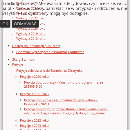
(Tracking Cookies). Możesz sam zdecydować, czy chcesz zezwolić
Wykazy z 2025 roku
na pliki cookie. Należy pamiętać, że w przypadku odrzucenia, nie
Wykazy z 2024 roku
wszystkie funkcje strony mogą być dostępne.
Wykazy z 2023 roku
Wykazy z 2022 roku
OK
ODMAWIAĆ
Wykazy z 2021 roku
Wykazy z 2020 roku
Wykazy z 2019 roku
Wykazy z 2018 roku
Dostęp do informacji publicznej
Ponowne wykorzystanie informacji publicznej
Skargi i wnioski
Petycje
Petycje skierowane do Burmistrza Olsztynka
Petycje z 2020 roku
Petycja dot. poprawy infrastruktury drogi gminnej nr
281409_5.0014
Petycje z 2021 roku
Petycja dot. konkursu: Rodzinne Miejsce Zabaw -
Podwórko NIVEA
Petycja dotycząca poprawy stanu i oznakowania dwóch
odcinków dróg gminnych biegących do granicy gminy
Petycje z 2022 roku
Petycje z 2023 roku