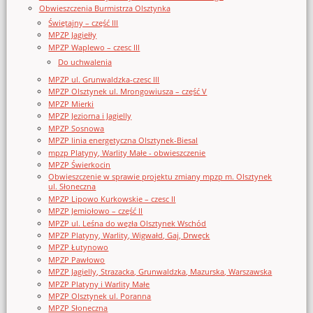
Obwieszczenia Burmistrza Olsztynka
Świętajny – część III
MPZP Jagiełły
MPZP Waplewo – czesc III
Do uchwalenia
MPZP ul. Grunwaldzka-czesc III
MPZP Olsztynek ul. Mrongowiusza – część V
MPZP Mierki
MPZP Jeziorna i Jagielly
MPZP Sosnowa
MPZP linia energetyczna Olsztynek-Biesal
mpzp Platyny, Warlity Małe - obwieszczenie
MPZP Świerkocin
Obwieszczenie w sprawie projektu zmiany mpzp m. Olsztynek
ul. Słoneczna
MPZP Lipowo Kurkowskie – czesc II
MPZP Jemiołowo – część II
MPZP ul. Leśna do węzła Olsztynek Wschód
MPZP Platyny, Warlity, Wigwałd, Gaj, Drwęck
MPZP Łutynowo
MPZP Pawłowo
MPZP Jagielly, Strazacka, Grunwaldzka, Mazurska, Warszawska
MPZP Platyny i Warlity Małe
MPZP Olsztynek ul. Poranna
MPZP Słoneczna