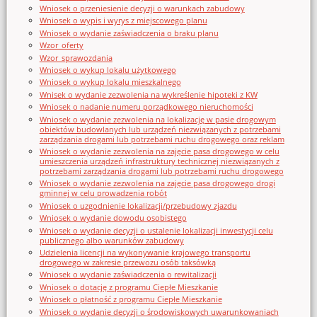
Wniosek o przeniesienie decyzji o warunkach zabudowy
Wniosek o wypis i wyrys z miejscowego planu
Wniosek o wydanie zaświadczenia o braku planu
Wzor_oferty
Wzor_sprawozdania
Wniosek o wykup lokalu użytkowego
Wniosek o wykup lokalu mieszkalnego
Wnisek o wydanie zezwolenia na wykreślenie hipoteki z KW
Wniosek o nadanie numeru porządkowego nieruchomości
Wniosek o wydanie zezwolenia na lokalizację w pasie drogowym
obiektów budowlanych lub urządzeń niezwiązanych z potrzebami
zarządzania drogami lub potrzebami ruchu drogowego oraz reklam
Wniosek o wydanie zezwolenia na zajęcie pasa drogowego w celu
umieszczenia urządzeń infrastruktury technicznej niezwiązanych z
potrzebami zarządzania drogami lub potrzebami ruchu drogowego
Wniosek o wydanie zezwolenia na zajęcie pasa drogowego drogi
gminnej w celu prowadzenia robót
Wniosek o uzgodnienie lokalizacji/przebudowy zjazdu
Wniosek o wydanie dowodu osobistego
Wniosek o wydanie decyzji o ustalenie lokalizacji inwestycji celu
publicznego albo warunków zabudowy
Udzielenia licencji na wykonywanie krajowego transportu
drogowego w zakresie przewozu osób taksówką
Wniosek o wydanie zaświadczenia o rewitalizacji
Wniosek o dotację z programu Ciepłe Mieszkanie
Wniosek o płatność z programu Ciepłe Mieszkanie
Wniosek o wydanie decyzji o środowiskowych uwarunkowaniach