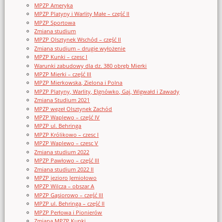
MPZP Ameryka
MPZP Platyny i Warlity Małe – część II
MPZP Sportowa
Zmiana studium
MPZP Olsztynek Wschód – część II
Zmiana studium – drugie wyłożenie
MPZP Kunki – czesc I
Warunki zabudowy dla dz. 380 obręb Mierki
MPZP Mierki – część III
MPZP Mierkowska, Zielona i Polna
MPZP Platyny, Warlity, Elgnówko, Gaj, Wigwałd i Zawady
Zmiana Studium 2021
MPZP węzeł Olsztynek Zachód
MPZP Waplewo – część IV
MPZP ul. Behringa
MPZP Królikowo – czesc I
MPZP Waplewo – czesc V
Zmiana studium 2022
MPZP Pawłowo – część III
Zmiana studium 2022 II
MPZP jezioro Jemiołowo
MPZP Wilcza – obszar A
MPZP Gąsiorowo – część III
MPZP ul. Behringa – część II
MPZP Perłowa i Pionierów
Zmiana MPZP Kunki