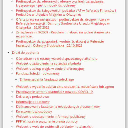
Podinspektor ds. obronnych, obrony cywilnej i zarządzania
kryzysowego - pełnomocnik ds. ochrony
Podinspektor ds. księgowości i podatku VAT w Referacie Finansów i
Podatków w Urzędzie Miejskim w Olsztynku
Oferta pracy na zastępstwo - podinspektor ds. drogownictwa w
Referacie Inwestycji i Ochrony Środowiska Urzędu Miejskiego w
Olsztynku - 26.07.2022
Zarządzenie nr 9/2009 - Regulamin naboru na wolne stanowiska
urzędnicze.
Podinspektor ds. gospodarki wodno–ściekowej w Referacie
Inwestycji i Ochrony Środowiska - 25.10.2022
Druki do pobrania
Oświadczenie o rocznej wartości sprzedanego alkoholu
Wniosek o zezwolenie na sprzedaz alkoholu
Wniosek o zakup węgla w cenie preferencyjnej
Fundusz Sołecki - dokumenty
Zmiana zadania funduszu sołeckiego
Wniosek o wydanie odpisu aktu urodzenia, małżeństwa lub zgonu
Przedłużenie terminu płatności z powodu COVID-19
Deklaracje podatkowe
Informacje podatkowe
Dofinansowanie kształcenia młodocianych pracowników
Kwestonariusz osobowy
Wniosek o udostępnienie informacji publicznej
PPF Wniosek o przyznanie prawa pomocy
Wniosek o wpis do ewidencji obiektów hotelarskich