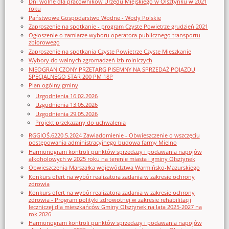
Dni wolne dla pracowników Urzędu Miejskiego w Olsztynku w 2021
roku
Państwowe Gospodarstwo Wodne - Wody Polskie
Zaproszenie na spotkanie - program Czyste Powietrze grudzień 2021
Ogłoszenie o zamiarze wyboru operatora publicznego transportu
zbiorowego
Zaproszenie na spotkania Czyste Powietrze Czyste Mieszkanie
Wybory do walnych zgromadzeń izb rolniczych
NIEOGRANICZONY PRZETARG PISEMNY NA SPRZEDAŻ POJAZDU
SPECJALNEGO STAR 200 PM 18P
Plan ogólny gminy
Uzgodnienia 16.02.2026
Uzgodnienia 13.05.2026
Uzgodnienia 29.05.2026
Projekt przekazany do uchwalenia
RGGIOŚ.6220.5.2024 Zawiadomienie - Obwieszczenie o wszczęciu
postępowania administracyjnego budowa farmy Mielno
Harmonogram kontroli punktów sprzedaży i podawania napojów
alkoholowych w 2025 roku na terenie miasta i gminy Olsztynek
Obwieszczenia Marszałka województwa Warmińsko-Mazurskiego
Konkurs ofert na wybór realizatora zadania w zakresie ochrony
zdrowia
Konkurs ofert na wybór realizatora zadania w zakresie ochrony
zdrowia - Program polityki zdrowotnej w zakresie rehabilitacji
leczniczej dla mieszkańców Gminy Olsztynek na lata 2025-2027 na
rok 2026
Harmonogram kontroli punktów sprzedaży i podawania napojów