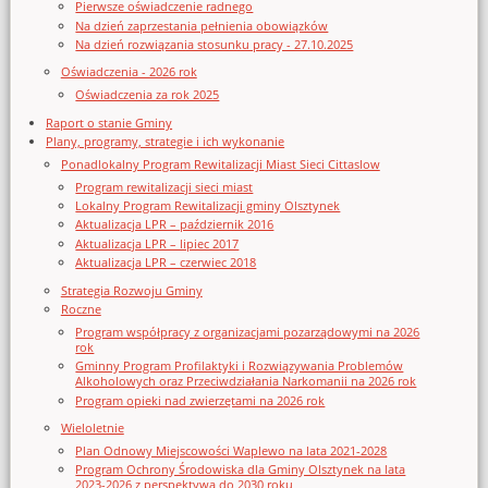
Pierwsze oświadczenie radnego
Na dzień zaprzestania pełnienia obowiązków
Na dzień rozwiązania stosunku pracy - 27.10.2025
Oświadczenia - 2026 rok
Oświadczenia za rok 2025
Raport o stanie Gminy
Plany, programy, strategie i ich wykonanie
Ponadlokalny Program Rewitalizacji Miast Sieci Cittaslow
Program rewitalizacji sieci miast
Lokalny Program Rewitalizacji gminy Olsztynek
Aktualizacja LPR – październik 2016
Aktualizacja LPR – lipiec 2017
Aktualizacja LPR – czerwiec 2018
Strategia Rozwoju Gminy
Roczne
Program współpracy z organizacjami pozarządowymi na 2026
rok
Gminny Program Profilaktyki i Rozwiązywania Problemów
Alkoholowych oraz Przeciwdziałania Narkomanii na 2026 rok
Program opieki nad zwierzętami na 2026 rok
Wieloletnie
Plan Odnowy Miejscowości Waplewo na lata 2021-2028
Program Ochrony Środowiska dla Gminy Olsztynek na lata
2023-2026 z perspektywą do 2030 roku