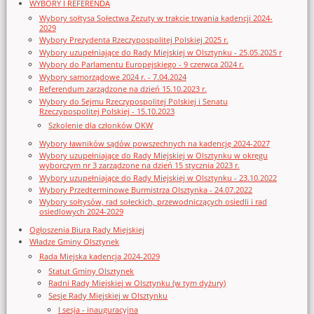
WYBORY I REFERENDA
Wybory sołtysa Sołectwa Zezuty w trakcie trwania kadencji 2024-
2029
Wybory Prezydenta Rzeczypospolitej Polskiej 2025 r.
Wybory uzupełniające do Rady Miejskiej w Olsztynku - 25.05.2025 r
Wybory do Parlamentu Europejskiego - 9 czerwca 2024 r.
Wybory samorządowe 2024 r. - 7.04.2024
Referendum zarządzone na dzień 15.10.2023 r.
Wybory do Sejmu Rzeczypospolitej Polskiej i Senatu
Rzeczypospolitej Polskiej - 15.10.2023
Szkolenie dla członków OKW
Wybory ławników sądów powszechnych na kadencję 2024-2027
Wybory uzupełniające do Rady Miejskiej w Olsztynku w okręgu
wyborczym nr 3 zarządzone na dzień 15 stycznia 2023 r.
Wybory uzupełniające do Rady Miejskiej w Olsztynku - 23.10.2022
Wybory Przedterminowe Burmistrza Olsztynka - 24.07.2022
Wybory sołtysów, rad sołeckich, przewodniczących osiedli i rad
osiedlowych 2024-2029
Ogłoszenia Biura Rady Miejskiej
Władze Gminy Olsztynek
Rada Miejska kadencja 2024-2029
Statut Gminy Olsztynek
Radni Rady Miejskiej w Olsztynku (w tym dyżury)
Sesje Rady Miejskiej w Olsztynku
I sesja - inauguracyjna