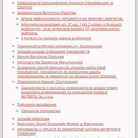
Obwieszczenia Samorządowego Kolegium Odwoławczego w
Olsztynie
Zawiadomienia Burmistrza Olsztynka
WYKAZ NIERUCHOMOŚCI WPISANYCH DO REJESTRU ZABYTKÓW.
Informacja na podstawie art. 37 ust. 1 pkt 2 ustawy o finansach
publicznych - m.in. wykonanie budżetu JST umorzenia pomoc
publiczna.
II Konkurs na realizację zadania publicznego
Obwieszczenia Ministra Infrastruktury i Budwonictwa
Sprzedaż pojazdu Volkswagen Transporter T4
Decyzje Burmistrza Olsztynka
Informacje dla Zarządców Nieruchomości
Zestawienie danych dotyczących czynszów najmu lokali
mieszkalnych, nienależących do publicznego zasobu
mieszkaniowego, w położonych na obszarze Gminy Olsztynek.
Obwieszczenia Starosty Olsztyńskiego
Zawiadomienie o wszczęciu postępowania w sprawie zmiany
pozwolenia zintegrowanego na prowadzenie instalacji
NUTRIPOL Sp. z o.o.
Ogłoszenia sprzedażowe
Ogłoszenia sprzedażowe
Uchwała reklamowa
Regionalny Zarząd Gospodarki Wodnej w Białymstoku
INFORMACJA O OPŁACIE ZA ZMNIEJSZENIE NATURALNEJ RETENCJI
TERENOWEJ