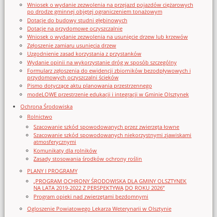
Wniosek o wydanie zezwolenia na przejazd pojazdów ciężarowych
po drodze gminnej objętej ograniczeniem tonażowym
Dotacje do budowy studni głębinowych
Dotacje na przydomowe oczyszczalnie
Wniosek o wydanie zezwolenia na usunięcie drzew lub krzewów
Zgłoszenie zamiaru usunięcia drzew
Uzgodnienie zasad korzystania z przystanków
Wydanie opinii na wykorzystanie dróg w sposób szczególny
Formularz zgłoszenia do ewidencji zbiorników bezodpływowych i
przydomowych oczyszczalni ścieków
Pismo dotyczące aktu planowania przestrzennego
modeLOWE przestrzenie edukacji i integracji w Gminie Olsztynek
Ochrona Środowiska
Rolnictwo
Szacowanie szkód spowodowanych przez zwierzęta łowne
Szacowanie szkód spowodowanych niekorzystnymi zjawiskami
atmosferycznymi
Komunikaty dla rolników
Zasady stosowania środków ochrony roślin
PLANY I PROGRAMY
„PROGRAM OCHRONY ŚRODOWISKA DLA GMINY OLSZTYNEK
NA LATA 2019-2022 Z PERSPEKTYWĄ DO ROKU 2026”
Program opieki nad zwierzętami bezdomnymi
Ogloszenie Powiatowego Lekarza Weterynarii w Olsztynie