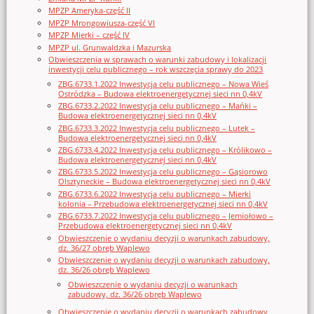
MPZP Ameryka-część II
MPZP Mrongowiusza-część VI
MPZP Mierki – część IV
MPZP ul. Grunwaldzka i Mazurska
Obwieszczenia w sprawach o warunki zabudowy i lokalizacji
inwestycji celu publicznego – rok wszczęcia sprawy do 2023
ZBG.6733.1.2022 Inwestycja celu publicznego – Nowa Wieś
Ostródzka – Budowa elektroenergetycznej sieci nn 0,4kV
ZBG.6733.2.2022 Inwestycja celu publicznego – Mańki –
Budowa elektroenergetycznej sieci nn 0,4kV
ZBG.6733.3.2022 Inwestycja celu publicznego – Lutek –
Budowa elektroenergetycznej sieci nn 0,4kV
ZBG.6733.4.2022 Inwestycja celu publicznego – Królikowo –
Budowa elektroenergetycznej sieci nn 0,4kV
ZBG.6733.5.2022 Inwestycja celu publicznego – Gąsiorowo
Olsztyneckie – Budowa elektroenergetycznej sieci nn 0,4kV
ZBG.6733.6.2022 Inwestycja celu publicznego – Mierki
kolonia – Przebudowa elektroenergetycznej sieci nn 0,4kV
ZBG.6733.7.2022 Inwestycja celu publicznego – Jemiołowo –
Przebudowa elektroenergetycznej sieci nn 0,4kV
Obwieszczenie o wydaniu decyzji o warunkach zabudowy,
dz. 36/27 obręb Waplewo
Obwieszczenie o wydaniu decyzji o warunkach zabudowy,
dz. 36/26 obręb Waplewo
Obwieszczenie o wydaniu decyzji o warunkach
zabudowy, dz. 36/26 obręb Waplewo
Obwieszczenie o wydaniu decyzji o warunkach zabudowy,