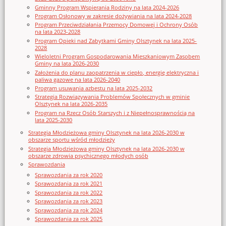
Gminny Program Wspierania Rodziny na lata 2024-2026
Program Osłonowy w zakresie dożywiania na lata 2024-2028
Program Przeciwdziałania Przemocy Domowej i Ochrony Osób
na lata 2023-2028
Program Opieki nad Zabytkami Gminy Olsztynek na lata 2025-
2028
Wieloletni Program Gospodarowania Mieszkaniowym Zasobem
Gminy na lata 2026-2030
Założenia do planu zaopatrzenia w ciepło, energię elektryczna i
paliwa gazowe na lata 2026-2040
Program usuwania azbestu na lata 2025-2032
Strategia Rozwiązywania Problemów Społecznych w gminie
Olsztynek na lata 2026-2035
Program na Rzecz Osób Starszych i z Niepełnosprawnością na
lata 2025-2030
Strategia Młodzieżowa gminy Olsztynek na lata 2026-2030 w
obszarze sportu wśród młodzieży
Strategia Młodzieżowa gminy Olsztynek na lata 2026-2030 w
obszarze zdrowia psychicznego młodych osób
Sprawozdania
Sprawozdania za rok 2020
Sprawozdania za rok 2021
Sprawozdania za rok 2022
Sprawozdania za rok 2023
Sprawozdania za rok 2024
Sprawozdania za rok 2025