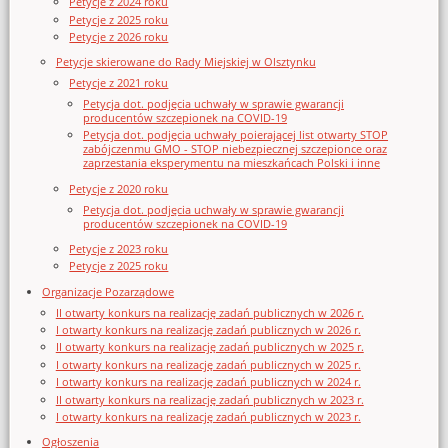
Petycje z 2024 roku
Petycje z 2025 roku
Petycje z 2026 roku
Petycje skierowane do Rady Miejskiej w Olsztynku
Petycje z 2021 roku
Petycja dot. podjęcia uchwały w sprawie gwarancji
producentów szczepionek na COVID-19
Petycja dot. podjęcia uchwały poierającej list otwarty STOP
zabójczenmu GMO - STOP niebezpiecznej szczepionce oraz
zaprzestania eksperymentu na mieszkańcach Polski i inne
Petycje z 2020 roku
Petycja dot. podjęcia uchwały w sprawie gwarancji
producentów szczepionek na COVID-19
Petycje z 2023 roku
Petycje z 2025 roku
Organizacje Pozarządowe
II otwarty konkurs na realizację zadań publicznych w 2026 r.
I otwarty konkurs na realizację zadań publicznych w 2026 r.
II otwarty konkurs na realizację zadań publicznych w 2025 r.
I otwarty konkurs na realizację zadań publicznych w 2025 r.
I otwarty konkurs na realizację zadań publicznych w 2024 r.
II otwarty konkurs na realizację zadań publicznych w 2023 r.
I otwarty konkurs na realizację zadań publicznych w 2023 r.
Ogłoszenia