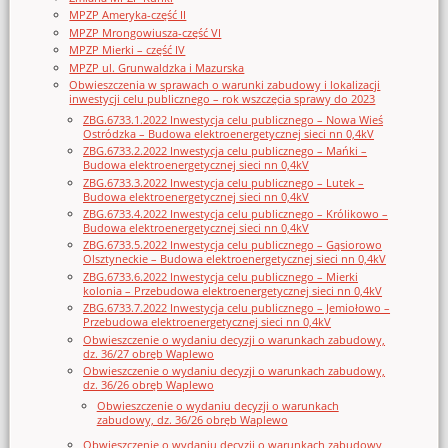
MPZP Ameryka-część II
MPZP Mrongowiusza-część VI
MPZP Mierki – część IV
MPZP ul. Grunwaldzka i Mazurska
Obwieszczenia w sprawach o warunki zabudowy i lokalizacji
inwestycji celu publicznego – rok wszczęcia sprawy do 2023
ZBG.6733.1.2022 Inwestycja celu publicznego – Nowa Wieś
Ostródzka – Budowa elektroenergetycznej sieci nn 0,4kV
ZBG.6733.2.2022 Inwestycja celu publicznego – Mańki –
Budowa elektroenergetycznej sieci nn 0,4kV
ZBG.6733.3.2022 Inwestycja celu publicznego – Lutek –
Budowa elektroenergetycznej sieci nn 0,4kV
ZBG.6733.4.2022 Inwestycja celu publicznego – Królikowo –
Budowa elektroenergetycznej sieci nn 0,4kV
ZBG.6733.5.2022 Inwestycja celu publicznego – Gąsiorowo
Olsztyneckie – Budowa elektroenergetycznej sieci nn 0,4kV
ZBG.6733.6.2022 Inwestycja celu publicznego – Mierki
kolonia – Przebudowa elektroenergetycznej sieci nn 0,4kV
ZBG.6733.7.2022 Inwestycja celu publicznego – Jemiołowo –
Przebudowa elektroenergetycznej sieci nn 0,4kV
Obwieszczenie o wydaniu decyzji o warunkach zabudowy,
dz. 36/27 obręb Waplewo
Obwieszczenie o wydaniu decyzji o warunkach zabudowy,
dz. 36/26 obręb Waplewo
Obwieszczenie o wydaniu decyzji o warunkach
zabudowy, dz. 36/26 obręb Waplewo
Obwieszczenie o wydaniu decyzji o warunkach zabudowy,