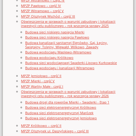
MPZP Witramowo – część IV
MPZP Pawłowo – część IV
MPZP Witramowo – część V
MPZP Olsztynek Wschód – część III
Obwieszczenia w sprawach o warunki zabudowy i lokalizacji
inwestycji celu publicznego – rok wszczęcia sprawy 2025
Budowa sieci niskiego napięcia Mierki
Budowa sieci niskiego napięcia Pawłowo
Budowa kanalizacji sanitarnej Elgnówko, Gaj, Łęciny,
Świętajny, Tolejny, Wigwałd, Wilkowo, Zawady
Budowa wodociągu Waplewo-Witramowo
Budowa wodociągu Królikowo
Budowa sieci wodociągowej Swaderki-Lipowo Kurkowskie
Budowa wodociągu i kanalizacji Witramowo
MPZP Jemiołowo - część II
MPZP Mierki - część V
MPZP Warlity Małe - część I
Obwieszczenia w sprawach o warunki zabudowy i lokalizacji
inwestycji celu publicznego – rok wszczęcia sprawy 2026
Budowa drogi dla rowerów Mierki – Swaderki - Etap 1
Budowa sieci elektroenergetycznej Królikowo
Budowa sieci elektroenergetycznej Marózek
Budowa sieci elektroenergetycznej Jemiołowo
MPZP Królikowo – część II
MPZP Olsztynek ul. Daszyńskiego – część III