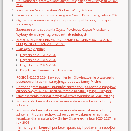
Dni wolne dla pracowników Urzędu Miejskiego w Olsztynku w 2021
roku
Państwowe Gospodarstwo Wodne - Wody Polskie
Zaproszenie na spotkanie - program Czyste Powietrze grudzień 2021
Ogłoszenie o zamiarze wyboru operatora publicznego transportu
zbiorowego
Zaproszenie na spotkania Czyste Powietrze Czyste Mieszkanie
Wybory do walnych zgromadzeń izb rolniczych
NIEOGRANICZONY PRZETARG PISEMNY NA SPRZEDAŻ POJAZDU
SPECJALNEGO STAR 200 PM 18P
Plan ogólny gminy
Uzgodnienia 16.02.2026
Uzgodnienia 13.05.2026
Uzgodnienia 29.05.2026
Projekt przekazany do uchwalenia
RGGIOŚ.6220.5.2024 Zawiadomienie - Obwieszczenie o wszczęciu
postępowania administracyjnego budowa farmy Mielno
Harmonogram kontroli punktów sprzedaży i podawania napojów
alkoholowych w 2025 roku na terenie miasta i gminy Olsztynek
Obwieszczenia Marszałka województwa Warmińsko-Mazurskiego
Konkurs ofert na wybór realizatora zadania w zakresie ochrony
zdrowia
Konkurs ofert na wybór realizatora zadania w zakresie ochrony
zdrowia - Program polityki zdrowotnej w zakresie rehabilitacji
leczniczej dla mieszkańców Gminy Olsztynek na lata 2025-2027 na
rok 2026
Harmonogram kontroli punktów sprzedaży i podawania napojów