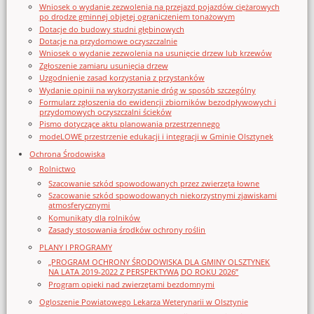
Wniosek o wydanie zezwolenia na przejazd pojazdów ciężarowych
po drodze gminnej objętej ograniczeniem tonażowym
Dotacje do budowy studni głębinowych
Dotacje na przydomowe oczyszczalnie
Wniosek o wydanie zezwolenia na usunięcie drzew lub krzewów
Zgłoszenie zamiaru usunięcia drzew
Uzgodnienie zasad korzystania z przystanków
Wydanie opinii na wykorzystanie dróg w sposób szczególny
Formularz zgłoszenia do ewidencji zbiorników bezodpływowych i
przydomowych oczyszczalni ścieków
Pismo dotyczące aktu planowania przestrzennego
modeLOWE przestrzenie edukacji i integracji w Gminie Olsztynek
Ochrona Środowiska
Rolnictwo
Szacowanie szkód spowodowanych przez zwierzęta łowne
Szacowanie szkód spowodowanych niekorzystnymi zjawiskami
atmosferycznymi
Komunikaty dla rolników
Zasady stosowania środków ochrony roślin
PLANY I PROGRAMY
„PROGRAM OCHRONY ŚRODOWISKA DLA GMINY OLSZTYNEK
NA LATA 2019-2022 Z PERSPEKTYWĄ DO ROKU 2026”
Program opieki nad zwierzętami bezdomnymi
Ogloszenie Powiatowego Lekarza Weterynarii w Olsztynie