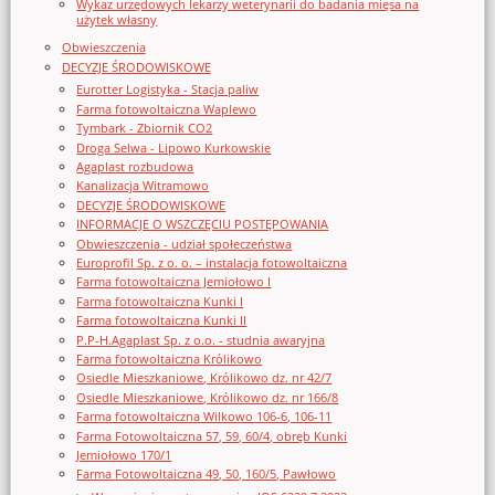
Wykaz urzędowych lekarzy weterynarii do badania mięsa na
użytek własny
Obwieszczenia
DECYZJE ŚRODOWISKOWE
Eurotter Logistyka - Stacja paliw
Farma fotowoltaiczna Waplewo
Tymbark - Zbiornik CO2
Droga Selwa - Lipowo Kurkowskie
Agaplast rozbudowa
Kanalizacja Witramowo
DECYZJE ŚRODOWISKOWE
INFORMACJE O WSZCZĘCIU POSTĘPOWANIA
Obwieszczenia - udział społeczeństwa
Europrofil Sp. z o. o. – instalacja fotowoltaiczna
Farma fotowoltaiczna Jemiołowo I
Farma fotowoltaiczna Kunki I
Farma fotowoltaiczna Kunki II
P.P-H.Agaplast Sp. z o.o. - studnia awaryjna
Farma fotowoltaiczna Królikowo
Osiedle Mieszkaniowe, Królikowo dz. nr 42/7
Osiedle Mieszkaniowe, Królikowo dz. nr 166/8
Farma fotowoltaiczna Wilkowo 106-6, 106-11
Farma Fotowoltaiczna 57, 59, 60/4, obręb Kunki
Jemiołowo 170/1
Farma Fotowoltaiczna 49, 50, 160/5, Pawłowo