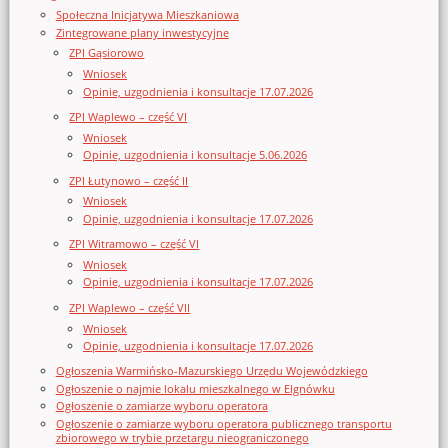
Społeczna Inicjatywa Mieszkaniowa
Zintegrowane plany inwestycyjne
ZPI Gąsiorowo
Wniosek
Opinie, uzgodnienia i konsultacje 17.07.2026
ZPI Waplewo – część VI
Wniosek
Opinie, uzgodnienia i konsultacje 5.06.2026
ZPI Łutynowo – część II
Wniosek
Opinie, uzgodnienia i konsultacje 17.07.2026
ZPI Witramowo – część VI
Wniosek
Opinie, uzgodnienia i konsultacje 17.07.2026
ZPI Waplewo – część VII
Wniosek
Opinie, uzgodnienia i konsultacje 17.07.2026
Ogłoszenia Warmińsko-Mazurskiego Urzędu Wojewódzkiego
Ogłoszenie o najmie lokalu mieszkalnego w Elgnówku
Ogłoszenie o zamiarze wyboru operatora
Ogłoszenie o zamiarze wyboru operatora publicznego transportu
zbiorowego w trybie przetargu nieograniczonego