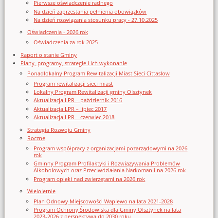
Pierwsze oświadczenie radnego
Na dzień zaprzestania pełnienia obowiązków
Na dzień rozwiązania stosunku pracy - 27.10.2025
Oświadczenia - 2026 rok
Oświadczenia za rok 2025
Raport o stanie Gminy
Plany, programy, strategie i ich wykonanie
Ponadlokalny Program Rewitalizacji Miast Sieci Cittaslow
Program rewitalizacji sieci miast
Lokalny Program Rewitalizacji gminy Olsztynek
Aktualizacja LPR – październik 2016
Aktualizacja LPR – lipiec 2017
Aktualizacja LPR – czerwiec 2018
Strategia Rozwoju Gminy
Roczne
Program współpracy z organizacjami pozarządowymi na 2026
rok
Gminny Program Profilaktyki i Rozwiązywania Problemów
Alkoholowych oraz Przeciwdziałania Narkomanii na 2026 rok
Program opieki nad zwierzętami na 2026 rok
Wieloletnie
Plan Odnowy Miejscowości Waplewo na lata 2021-2028
Program Ochrony Środowiska dla Gminy Olsztynek na lata
2023-2026 z perspektywą do 2030 roku