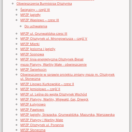
Obwieszczenia Burmistrza Olsztynka
Świętajny – część III
MPZP Jagiełły
MPZP Waplewo – czesc III
Do uchwalenia
MPZP ul. Grunwaldzka-czesc III
MPZP Olsztynek ul. Mrongowiusza – część V
MPZP Mierki
MPZP Jeziorna i Jagielly
MPZP Sosnowa
MPZP linia energetyczna Olsztynek-Biesal
mpzp Platyny, Warlity Małe - obwieszczenie
MPZP Świerkocin
Obwieszczenie w sprawie projektu zmiany mpzp m. Olsztynek
ul. Słoneczna
MPZP Lipowo Kurkowskie – czesc II
MPZP Jemiołowo – część II
MPZP ul. Leśna do węzła Olsztynek Wschód
MPZP Platyny, Warlity, Wigwałd, Gaj, Drwęck
MPZP Łutynowo
MPZP Pawłowo
MPZP Jagielly, Strazacka, Grunwaldzka, Mazurska, Warszawska
MPZP Platyny i Warlity Małe
MPZP Olsztynek ul. Poranna
MPZP Słoneczna