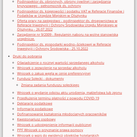
Podinspektor ds. obronnych, obrony cywilnej i zarządzania
kryzysowego - pełnomocnik ds. ochrony
Podinspektor ds. księgowości i podatku VAT w Referacie Finansów i
Podatków w Urzędzie Miejskim w Olsztynku
Oferta pracy na zastępstwo - podinspektor ds. drogownictwa w
Referacie Inwestycji i Ochrony Środowiska Urzędu Miejskiego w
Olsztynku - 26.07.2022
Zarządzenie nr 9/2009 - Regulamin naboru na wolne stanowiska
urzędnicze.
Podinspektor ds. gospodarki wodno–ściekowej w Referacie
Inwestycji i Ochrony Środowiska - 25.10.2022
Druki do pobrania
Oświadczenie o rocznej wartości sprzedanego alkoholu
Wniosek o zezwolenie na sprzedaz alkoholu
Wniosek o zakup węgla w cenie preferencyjnej
Fundusz Sołecki - dokumenty
Zmiana zadania funduszu sołeckiego
Wniosek o wydanie odpisu aktu urodzenia, małżeństwa lub zgonu
Przedłużenie terminu płatności z powodu COVID-19
Deklaracje podatkowe
Informacje podatkowe
Dofinansowanie kształcenia młodocianych pracowników
Kwestonariusz osobowy
Wniosek o udostępnienie informacji publicznej
PPF Wniosek o przyznanie prawa pomocy
Wniosek o wpis do ewidencji obiektów hotelarskich