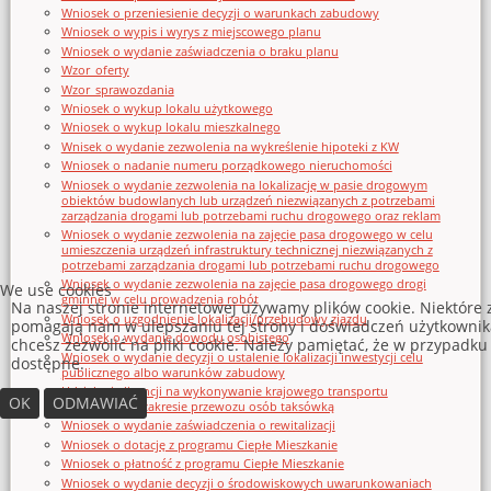
Wniosek o przeniesienie decyzji o warunkach zabudowy
Wniosek o wypis i wyrys z miejscowego planu
Wniosek o wydanie zaświadczenia o braku planu
Wzor_oferty
Wzor_sprawozdania
Wniosek o wykup lokalu użytkowego
Wniosek o wykup lokalu mieszkalnego
Wnisek o wydanie zezwolenia na wykreślenie hipoteki z KW
Wniosek o nadanie numeru porządkowego nieruchomości
Wniosek o wydanie zezwolenia na lokalizację w pasie drogowym
obiektów budowlanych lub urządzeń niezwiązanych z potrzebami
zarządzania drogami lub potrzebami ruchu drogowego oraz reklam
Wniosek o wydanie zezwolenia na zajęcie pasa drogowego w celu
umieszczenia urządzeń infrastruktury technicznej niezwiązanych z
potrzebami zarządzania drogami lub potrzebami ruchu drogowego
Wniosek o wydanie zezwolenia na zajęcie pasa drogowego drogi
We use cookies
gminnej w celu prowadzenia robót
Na naszej stronie internetowej używamy plików cookie. Niektóre 
Wniosek o uzgodnienie lokalizacji/przebudowy zjazdu
pomagają nam w ulepszaniu tej strony i doświadczeń użytkownik
Wniosek o wydanie dowodu osobistego
chcesz zezwolić na pliki cookie. Należy pamiętać, że w przypadku
Wniosek o wydanie decyzji o ustalenie lokalizacji inwestycji celu
dostępne.
publicznego albo warunków zabudowy
Udzielenia licencji na wykonywanie krajowego transportu
OK
ODMAWIAĆ
drogowego w zakresie przewozu osób taksówką
Wniosek o wydanie zaświadczenia o rewitalizacji
Wniosek o dotację z programu Ciepłe Mieszkanie
Wniosek o płatność z programu Ciepłe Mieszkanie
Wniosek o wydanie decyzji o środowiskowych uwarunkowaniach