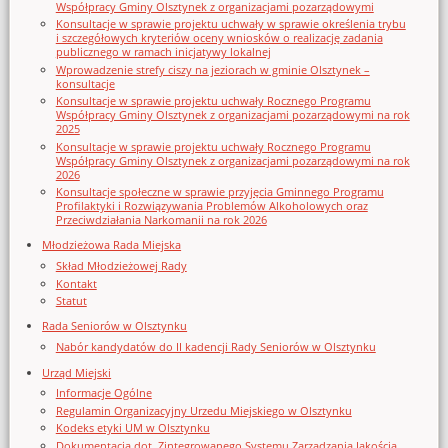
Współpracy Gminy Olsztynek z organizacjami pozarządowymi
Konsultacje w sprawie projektu uchwały w sprawie określenia trybu
i szczegółowych kryteriów oceny wniosków o realizację zadania
publicznego w ramach inicjatywy lokalnej
Wprowadzenie strefy ciszy na jeziorach w gminie Olsztynek –
konsultacje
Konsultacje w sprawie projektu uchwały Rocznego Programu
Współpracy Gminy Olsztynek z organizacjami pozarządowymi na rok
2025
Konsultacje w sprawie projektu uchwały Rocznego Programu
Współpracy Gminy Olsztynek z organizacjami pozarządowymi na rok
2026
Konsultacje społeczne w sprawie przyjęcia Gminnego Programu
Profilaktyki i Rozwiązywania Problemów Alkoholowych oraz
Przeciwdziałania Narkomanii na rok 2026
Młodzieżowa Rada Miejska
Skład Młodzieżowej Rady
Kontakt
Statut
Rada Seniorów w Olsztynku
Nabór kandydatów do II kadencji Rady Seniorów w Olsztynku
Urząd Miejski
Informacje Ogólne
Regulamin Organizacyjny Urzedu Miejskiego w Olsztynku
Kodeks etyki UM w Olsztynku
Dokumentacja dot. Zintegrowanego Systemu Zarządzania Jakością