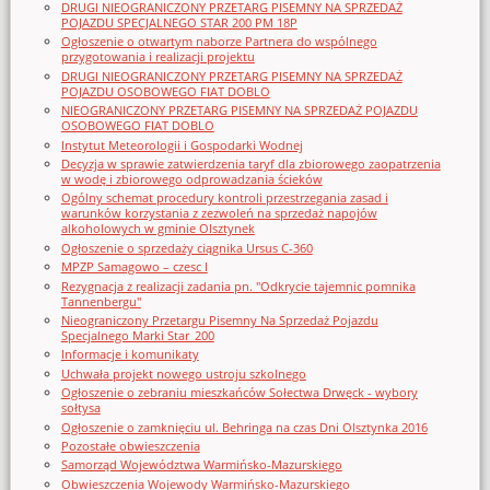
DRUGI NIEOGRANICZONY PRZETARG PISEMNY NA SPRZEDAŻ
POJAZDU SPECJALNEGO STAR 200 PM 18P
Ogłoszenie o otwartym naborze Partnera do wspólnego
przygotowania i realizacji projektu
DRUGI NIEOGRANICZONY PRZETARG PISEMNY NA SPRZEDAŻ
POJAZDU OSOBOWEGO FIAT DOBLO
NIEOGRANICZONY PRZETARG PISEMNY NA SPRZEDAŻ POJAZDU
OSOBOWEGO FIAT DOBLO
Instytut Meteorologii i Gospodarki Wodnej
Decyzja w sprawie zatwierdzenia taryf dla zbiorowego zaopatrzenia
w wodę i zbiorowego odprowadzania ścieków
Ogólny schemat procedury kontroli przestrzegania zasad i
warunków korzystania z zezwoleń na sprzedaż napojów
alkoholowych w gminie Olsztynek
Ogłoszenie o sprzedaży ciągnika Ursus C-360
MPZP Samagowo – czesc I
Rezygnacja z realizacji zadania pn. "Odkrycie tajemnic pomnika
Tannenbergu"
Nieograniczony Przetargu Pisemny Na Sprzedaż Pojazdu
Specjalnego Marki Star_200
Informacje i komunikaty
Uchwała projekt nowego ustroju szkolnego
Ogłoszenie o zebraniu mieszkańców Sołectwa Drwęck - wybory
sołtysa
Ogłoszenie o zamknięciu ul. Behringa na czas Dni Olsztynka 2016
Pozostałe obwieszczenia
Samorząd Województwa Warmińsko-Mazurskiego
Obwieszczenia Wojewody Warmińsko-Mazurskiego