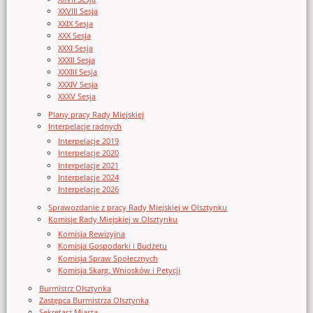
XXVIII Sesja
XXIX Sesja
XXX Sesja
XXXI Sesja
XXXII Sesja
XXXIII Sesja
XXXIV Sesja
XXXV Sesja
Plany pracy Rady Miejskiej
Interpelacje radnych
Interpelacje 2019
Interpelacje 2020
Interpelacje 2021
Interpelacje 2024
Interpelacje 2026
Sprawozdanie z pracy Rady Miejskiej w Olsztynku
Komisje Rady Miejskiej w Olsztynku
Komisja Rewizyjna
Komisja Gospodarki i Budżetu
Komisja Spraw Społecznych
Komisja Skarg, Wniosków i Petycji
Burmistrz Olsztynka
Zastępca Burmistrza Olsztynka
Sekretarz Miasta