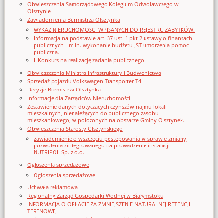
Obwieszczenia Samorządowego Kolegium Odwoławczego w
Olsztynie
Zawiadomienia Burmistrza Olsztynka
WYKAZ NIERUCHOMOŚCI WPISANYCH DO REJESTRU ZABYTKÓW.
Informacja na podstawie art. 37 ust. 1 pkt 2 ustawy o finansach
publicznych - m.in. wykonanie budżetu JST umorzenia pomoc
publiczna.
II Konkurs na realizację zadania publicznego
Obwieszczenia Ministra Infrastruktury i Budwonictwa
Sprzedaż pojazdu Volkswagen Transporter T4
Decyzje Burmistrza Olsztynka
Informacje dla Zarządców Nieruchomości
Zestawienie danych dotyczących czynszów najmu lokali
mieszkalnych, nienależących do publicznego zasobu
mieszkaniowego, w położonych na obszarze Gminy Olsztynek.
Obwieszczenia Starosty Olsztyńskiego
Zawiadomienie o wszczęciu postępowania w sprawie zmiany
pozwolenia zintegrowanego na prowadzenie instalacji
NUTRIPOL Sp. z o.o.
Ogłoszenia sprzedażowe
Ogłoszenia sprzedażowe
Uchwała reklamowa
Regionalny Zarząd Gospodarki Wodnej w Białymstoku
INFORMACJA O OPŁACIE ZA ZMNIEJSZENIE NATURALNEJ RETENCJI
TERENOWEJ