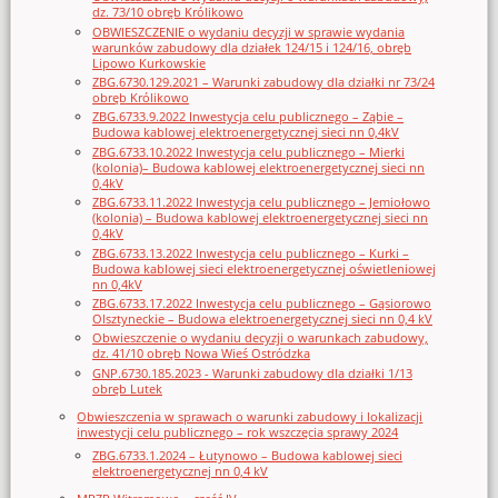
dz. 73/10 obręb Królikowo
OBWIESZCZENIE o wydaniu decyzji w sprawie wydania
warunków zabudowy dla działek 124/15 i 124/16, obręb
Lipowo Kurkowskie
ZBG.6730.129.2021 – Warunki zabudowy dla działki nr 73/24
obręb Królikowo
ZBG.6733.9.2022 Inwestycja celu publicznego – Ząbie –
Budowa kablowej elektroenergetycznej sieci nn 0,4kV
ZBG.6733.10.2022 Inwestycja celu publicznego – Mierki
(kolonia)– Budowa kablowej elektroenergetycznej sieci nn
0,4kV
ZBG.6733.11.2022 Inwestycja celu publicznego – Jemiołowo
(kolonia) – Budowa kablowej elektroenergetycznej sieci nn
0,4kV
ZBG.6733.13.2022 Inwestycja celu publicznego – Kurki –
Budowa kablowej sieci elektroenergetycznej oświetleniowej
nn 0,4kV
ZBG.6733.17.2022 Inwestycja celu publicznego – Gąsiorowo
Olsztyneckie – Budowa elektroenergetycznej sieci nn 0,4 kV
Obwieszczenie o wydaniu decyzji o warunkach zabudowy,
dz. 41/10 obręb Nowa Wieś Ostródzka
GNP.6730.185.2023 - Warunki zabudowy dla działki 1/13
obręb Lutek
Obwieszczenia w sprawach o warunki zabudowy i lokalizacji
inwestycji celu publicznego – rok wszczęcia sprawy 2024
ZBG.6733.1.2024 – Łutynowo – Budowa kablowej sieci
elektroenergetycznej nn 0,4 kV