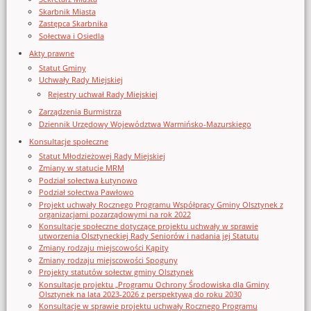
Skarbnik Miasta
Zastępca Skarbnika
Sołectwa i Osiedla
Akty prawne
Statut Gminy
Uchwały Rady Miejskiej
Rejestry uchwał Rady Miejskiej
Zarządzenia Burmistrza
Dziennik Urzędowy Województwa Warmińsko-Mazurskiego
Konsultacje społeczne
Statut Młodzieżowej Rady Miejskiej
Zmiany w statucie MRM
Podział sołectwa Łutynowo
Podział sołectwa Pawłowo
Projekt uchwały Rocznego Programu Współpracy Gminy Olsztynek z
organizacjami pozarządowymi na rok 2022
Konsultacje społeczne dotyczące projektu uchwały w sprawie
utworzenia Olsztyneckiej Rady Seniorów i nadania jej Statutu
Zmiany rodzaju miejscowości Kąpity
Zmiany rodzaju miejscowości Spoguny
Projekty statutów sołectw gminy Olsztynek
Konsultacje projektu „Programu Ochrony Środowiska dla Gminy
Olsztynek na lata 2023-2026 z perspektywą do roku 2030
Konsultacje w sprawie projektu uchwały Rocznego Programu