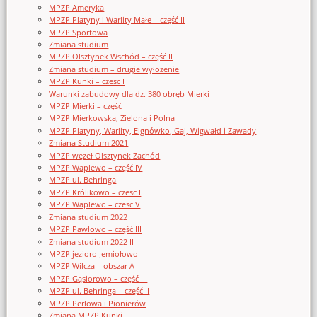
MPZP Ameryka
MPZP Platyny i Warlity Małe – część II
MPZP Sportowa
Zmiana studium
MPZP Olsztynek Wschód – część II
Zmiana studium – drugie wyłożenie
MPZP Kunki – czesc I
Warunki zabudowy dla dz. 380 obręb Mierki
MPZP Mierki – część III
MPZP Mierkowska, Zielona i Polna
MPZP Platyny, Warlity, Elgnówko, Gaj, Wigwałd i Zawady
Zmiana Studium 2021
MPZP węzeł Olsztynek Zachód
MPZP Waplewo – część IV
MPZP ul. Behringa
MPZP Królikowo – czesc I
MPZP Waplewo – czesc V
Zmiana studium 2022
MPZP Pawłowo – część III
Zmiana studium 2022 II
MPZP jezioro Jemiołowo
MPZP Wilcza – obszar A
MPZP Gąsiorowo – część III
MPZP ul. Behringa – część II
MPZP Perłowa i Pionierów
Zmiana MPZP Kunki