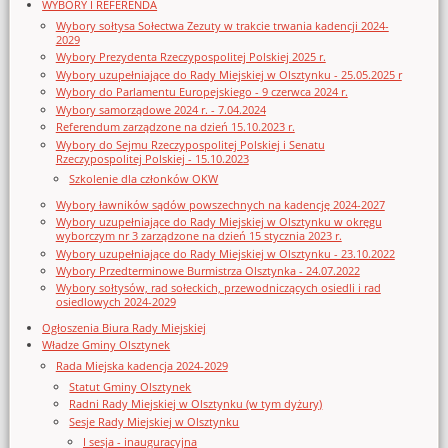
WYBORY I REFERENDA
Wybory sołtysa Sołectwa Zezuty w trakcie trwania kadencji 2024-
2029
Wybory Prezydenta Rzeczypospolitej Polskiej 2025 r.
Wybory uzupełniające do Rady Miejskiej w Olsztynku - 25.05.2025 r
Wybory do Parlamentu Europejskiego - 9 czerwca 2024 r.
Wybory samorządowe 2024 r. - 7.04.2024
Referendum zarządzone na dzień 15.10.2023 r.
Wybory do Sejmu Rzeczypospolitej Polskiej i Senatu
Rzeczypospolitej Polskiej - 15.10.2023
Szkolenie dla członków OKW
Wybory ławników sądów powszechnych na kadencję 2024-2027
Wybory uzupełniające do Rady Miejskiej w Olsztynku w okręgu
wyborczym nr 3 zarządzone na dzień 15 stycznia 2023 r.
Wybory uzupełniające do Rady Miejskiej w Olsztynku - 23.10.2022
Wybory Przedterminowe Burmistrza Olsztynka - 24.07.2022
Wybory sołtysów, rad sołeckich, przewodniczących osiedli i rad
osiedlowych 2024-2029
Ogłoszenia Biura Rady Miejskiej
Władze Gminy Olsztynek
Rada Miejska kadencja 2024-2029
Statut Gminy Olsztynek
Radni Rady Miejskiej w Olsztynku (w tym dyżury)
Sesje Rady Miejskiej w Olsztynku
I sesja - inauguracyjna