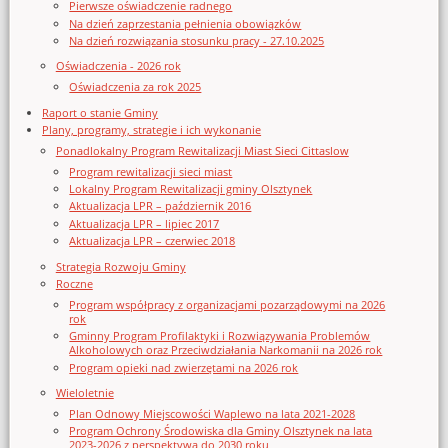
Pierwsze oświadczenie radnego
Na dzień zaprzestania pełnienia obowiązków
Na dzień rozwiązania stosunku pracy - 27.10.2025
Oświadczenia - 2026 rok
Oświadczenia za rok 2025
Raport o stanie Gminy
Plany, programy, strategie i ich wykonanie
Ponadlokalny Program Rewitalizacji Miast Sieci Cittaslow
Program rewitalizacji sieci miast
Lokalny Program Rewitalizacji gminy Olsztynek
Aktualizacja LPR – październik 2016
Aktualizacja LPR – lipiec 2017
Aktualizacja LPR – czerwiec 2018
Strategia Rozwoju Gminy
Roczne
Program współpracy z organizacjami pozarządowymi na 2026
rok
Gminny Program Profilaktyki i Rozwiązywania Problemów
Alkoholowych oraz Przeciwdziałania Narkomanii na 2026 rok
Program opieki nad zwierzętami na 2026 rok
Wieloletnie
Plan Odnowy Miejscowości Waplewo na lata 2021-2028
Program Ochrony Środowiska dla Gminy Olsztynek na lata
2023-2026 z perspektywą do 2030 roku