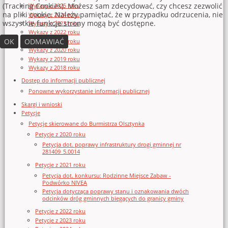
(Tracking Cookies). Możesz sam zdecydować, czy chcesz zezwolić
Wykazy z 2025 roku
na pliki cookie. Należy pamiętać, że w przypadku odrzucenia, nie
Wykazy z 2024 roku
wszystkie funkcje strony mogą być dostępne.
Wykazy z 2023 roku
Wykazy z 2022 roku
OK
ODMAWIAĆ
Wykazy z 2021 roku
Wykazy z 2020 roku
Wykazy z 2019 roku
Wykazy z 2018 roku
Dostęp do informacji publicznej
Ponowne wykorzystanie informacji publicznej
Skargi i wnioski
Petycje
Petycje skierowane do Burmistrza Olsztynka
Petycje z 2020 roku
Petycja dot. poprawy infrastruktury drogi gminnej nr
281409_5.0014
Petycje z 2021 roku
Petycja dot. konkursu: Rodzinne Miejsce Zabaw -
Podwórko NIVEA
Petycja dotycząca poprawy stanu i oznakowania dwóch
odcinków dróg gminnych biegących do granicy gminy
Petycje z 2022 roku
Petycje z 2023 roku