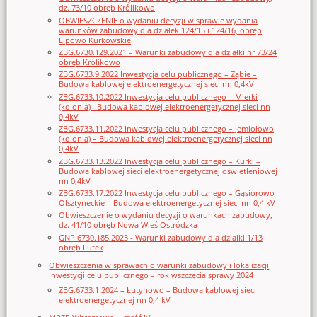
dz. 73/10 obręb Królikowo
OBWIESZCZENIE o wydaniu decyzji w sprawie wydania
warunków zabudowy dla działek 124/15 i 124/16, obręb
Lipowo Kurkowskie
ZBG.6730.129.2021 – Warunki zabudowy dla działki nr 73/24
obręb Królikowo
ZBG.6733.9.2022 Inwestycja celu publicznego – Ząbie –
Budowa kablowej elektroenergetycznej sieci nn 0,4kV
ZBG.6733.10.2022 Inwestycja celu publicznego – Mierki
(kolonia)– Budowa kablowej elektroenergetycznej sieci nn
0,4kV
ZBG.6733.11.2022 Inwestycja celu publicznego – Jemiołowo
(kolonia) – Budowa kablowej elektroenergetycznej sieci nn
0,4kV
ZBG.6733.13.2022 Inwestycja celu publicznego – Kurki –
Budowa kablowej sieci elektroenergetycznej oświetleniowej
nn 0,4kV
ZBG.6733.17.2022 Inwestycja celu publicznego – Gąsiorowo
Olsztyneckie – Budowa elektroenergetycznej sieci nn 0,4 kV
Obwieszczenie o wydaniu decyzji o warunkach zabudowy,
dz. 41/10 obręb Nowa Wieś Ostródzka
GNP.6730.185.2023 - Warunki zabudowy dla działki 1/13
obręb Lutek
Obwieszczenia w sprawach o warunki zabudowy i lokalizacji
inwestycji celu publicznego – rok wszczęcia sprawy 2024
ZBG.6733.1.2024 – Łutynowo – Budowa kablowej sieci
elektroenergetycznej nn 0,4 kV