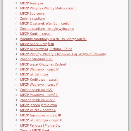
MPZP Ameryka
MPZP Platyny i Warlity Małe – część II
MPZP Sportowa
Zmiana studium
MPZP Olsztynek Wschód – część II
Zmiana studium – drugie wyłożenie
MPZP Kunki – czesc I
Warunki zabudowy dla dz. 380 obręb Mierki
MPZP Mierki – część III
MPZP Mierkowska, Zielona i Polna
MPZP Platyny, Warlity, Elgnówko, Gaj, Wigwałd i Zawady
Zmiana Studium 2021
MPZP węzeł Olsztynek Zachód
MPZP Waplewo – część IV
MPZP ul. Behringa
MPZP Królikowo – czesc I
MPZP Waplewo – czesc V
Zmiana studium 2022
MPZP Pawłowo – część III
Zmiana studium 2022 II
MPZP jezioro Jemiołowo
MPZP Wilcza – obszar A
MPZP Gąsiorowo – część III
MPZP ul. Behringa – część II
MPZP Perłowa i Pionierów
Zmiana MPZP Kunki