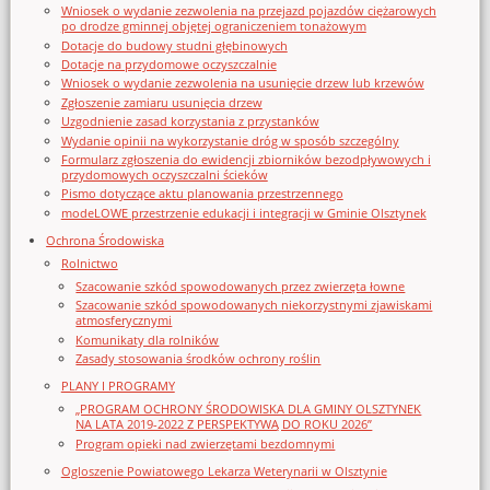
Wniosek o wydanie zezwolenia na przejazd pojazdów ciężarowych
po drodze gminnej objętej ograniczeniem tonażowym
Dotacje do budowy studni głębinowych
Dotacje na przydomowe oczyszczalnie
Wniosek o wydanie zezwolenia na usunięcie drzew lub krzewów
Zgłoszenie zamiaru usunięcia drzew
Uzgodnienie zasad korzystania z przystanków
Wydanie opinii na wykorzystanie dróg w sposób szczególny
Formularz zgłoszenia do ewidencji zbiorników bezodpływowych i
przydomowych oczyszczalni ścieków
Pismo dotyczące aktu planowania przestrzennego
modeLOWE przestrzenie edukacji i integracji w Gminie Olsztynek
Ochrona Środowiska
Rolnictwo
Szacowanie szkód spowodowanych przez zwierzęta łowne
Szacowanie szkód spowodowanych niekorzystnymi zjawiskami
atmosferycznymi
Komunikaty dla rolników
Zasady stosowania środków ochrony roślin
PLANY I PROGRAMY
„PROGRAM OCHRONY ŚRODOWISKA DLA GMINY OLSZTYNEK
NA LATA 2019-2022 Z PERSPEKTYWĄ DO ROKU 2026”
Program opieki nad zwierzętami bezdomnymi
Ogloszenie Powiatowego Lekarza Weterynarii w Olsztynie