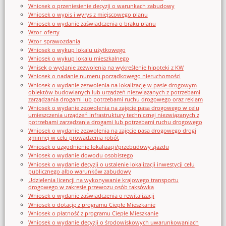
Wniosek o przeniesienie decyzji o warunkach zabudowy
Wniosek o wypis i wyrys z miejscowego planu
Wniosek o wydanie zaświadczenia o braku planu
Wzor_oferty
Wzor_sprawozdania
Wniosek o wykup lokalu użytkowego
Wniosek o wykup lokalu mieszkalnego
Wnisek o wydanie zezwolenia na wykreślenie hipoteki z KW
Wniosek o nadanie numeru porządkowego nieruchomości
Wniosek o wydanie zezwolenia na lokalizację w pasie drogowym
obiektów budowlanych lub urządzeń niezwiązanych z potrzebami
zarządzania drogami lub potrzebami ruchu drogowego oraz reklam
Wniosek o wydanie zezwolenia na zajęcie pasa drogowego w celu
umieszczenia urządzeń infrastruktury technicznej niezwiązanych z
potrzebami zarządzania drogami lub potrzebami ruchu drogowego
Wniosek o wydanie zezwolenia na zajęcie pasa drogowego drogi
gminnej w celu prowadzenia robót
Wniosek o uzgodnienie lokalizacji/przebudowy zjazdu
Wniosek o wydanie dowodu osobistego
Wniosek o wydanie decyzji o ustalenie lokalizacji inwestycji celu
publicznego albo warunków zabudowy
Udzielenia licencji na wykonywanie krajowego transportu
drogowego w zakresie przewozu osób taksówką
Wniosek o wydanie zaświadczenia o rewitalizacji
Wniosek o dotację z programu Ciepłe Mieszkanie
Wniosek o płatność z programu Ciepłe Mieszkanie
Wniosek o wydanie decyzji o środowiskowych uwarunkowaniach