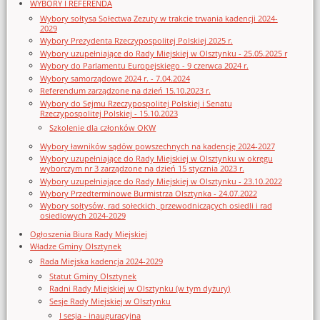
WYBORY I REFERENDA
Wybory sołtysa Sołectwa Zezuty w trakcie trwania kadencji 2024-
2029
Wybory Prezydenta Rzeczypospolitej Polskiej 2025 r.
Wybory uzupełniające do Rady Miejskiej w Olsztynku - 25.05.2025 r
Wybory do Parlamentu Europejskiego - 9 czerwca 2024 r.
Wybory samorządowe 2024 r. - 7.04.2024
Referendum zarządzone na dzień 15.10.2023 r.
Wybory do Sejmu Rzeczypospolitej Polskiej i Senatu
Rzeczypospolitej Polskiej - 15.10.2023
Szkolenie dla członków OKW
Wybory ławników sądów powszechnych na kadencję 2024-2027
Wybory uzupełniające do Rady Miejskiej w Olsztynku w okręgu
wyborczym nr 3 zarządzone na dzień 15 stycznia 2023 r.
Wybory uzupełniające do Rady Miejskiej w Olsztynku - 23.10.2022
Wybory Przedterminowe Burmistrza Olsztynka - 24.07.2022
Wybory sołtysów, rad sołeckich, przewodniczących osiedli i rad
osiedlowych 2024-2029
Ogłoszenia Biura Rady Miejskiej
Władze Gminy Olsztynek
Rada Miejska kadencja 2024-2029
Statut Gminy Olsztynek
Radni Rady Miejskiej w Olsztynku (w tym dyżury)
Sesje Rady Miejskiej w Olsztynku
I sesja - inauguracyjna