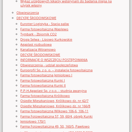
Wykaz urzędowych lekarzy weterynarii do badania mięsa na
użytek własny
Obwieszczenia
DECYZJE ŚRODOWISKOWE
Eurotter Logistyka - Stacja paliw
Farma fotowoltaiczna Waplewo
Tymbark - Zbiornik CO2
Droga Selwa - Lipowo Kurkowskie
Agaplast rozbudowa
Kanalizacja Witramowo
DECYZJE ŚRODOWISKOWE
INFORMACJE O WSZCZĘCIU POSTĘPOWANIA
Obwieszczenia - udział społeczeństwa
Europrofil Sp. z o. o. – instalacja fotowoltaiczna
Farma fotowoltaiczna Jemiołowo I
Farma fotowoltaiczna Kunki I
Farma fotowoltaiczna Kunki II
P.P-H.Agaplast Sp. z o.o. - studnia awaryjna
Farma fotowoltaiczna Królikowo
Osiedle Mieszkaniowe, Królikowo dz. nr 42/7
Osiedle Mieszkaniowe, Królikowo dz. nr 166/8
Farma fotowoltaiczna Wilkowo 106-6, 106-11
Farma Fotowoltaiczna 57, 59, 60/4, obręb Kunki
Jemiołowo 170/1
Farma Fotowoltaiczna 49, 50, 160/5, Pawłowo