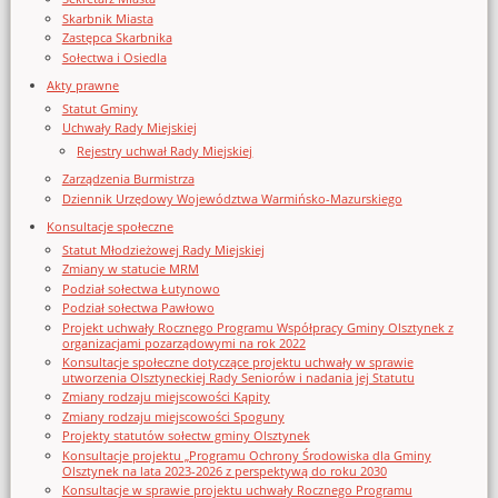
Skarbnik Miasta
Zastępca Skarbnika
Sołectwa i Osiedla
Akty prawne
Statut Gminy
Uchwały Rady Miejskiej
Rejestry uchwał Rady Miejskiej
Zarządzenia Burmistrza
Dziennik Urzędowy Województwa Warmińsko-Mazurskiego
Konsultacje społeczne
Statut Młodzieżowej Rady Miejskiej
Zmiany w statucie MRM
Podział sołectwa Łutynowo
Podział sołectwa Pawłowo
Projekt uchwały Rocznego Programu Współpracy Gminy Olsztynek z
organizacjami pozarządowymi na rok 2022
Konsultacje społeczne dotyczące projektu uchwały w sprawie
utworzenia Olsztyneckiej Rady Seniorów i nadania jej Statutu
Zmiany rodzaju miejscowości Kąpity
Zmiany rodzaju miejscowości Spoguny
Projekty statutów sołectw gminy Olsztynek
Konsultacje projektu „Programu Ochrony Środowiska dla Gminy
Olsztynek na lata 2023-2026 z perspektywą do roku 2030
Konsultacje w sprawie projektu uchwały Rocznego Programu