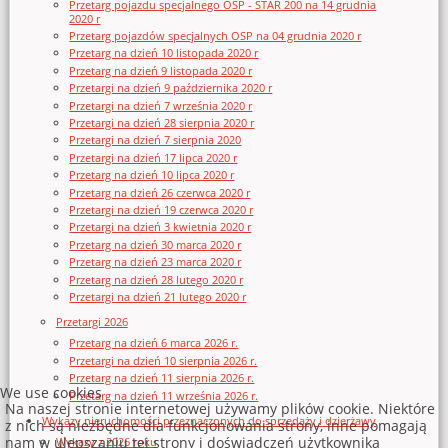
Przetarg pojazdu specjalnego OSP - STAR 200 na 14 grudnia
2020 r
Przetarg pojazdów specjalnych OSP na 04 grudnia 2020 r
Przetarg na dzień 10 listopada 2020 r
Przetarg na dzień 9 listopada 2020 r
Przetargi na dzień 9 października 2020 r
Przetargi na dzień 7 września 2020 r
Przetargi na dzień 28 sierpnia 2020 r
Przetargi na dzień 7 sierpnia 2020
Przetargi na dzień 17 lipca 2020 r
Przetarg na dzień 10 lipca 2020 r
Przetarg na dzień 26 czerwca 2020 r
Przetargi na dzień 19 czerwca 2020 r
Przetargi na dzień 3 kwietnia 2020 r
Przetarg na dzień 30 marca 2020 r
Przetarg na dzień 23 marca 2020 r
Przetarg na dzień 28 lutego 2020 r
Przetargi na dzień 21 lutego 2020 r
Przetargi 2026
Przetarg na dzień 6 marca 2026 r.
Przetargi na dzień 10 sierpnia 2026 r.
Przetarg na dzień 11 sierpnia 2026 r.
We use cookies
Przetarg na dzień 11 września 2026 r.
Na naszej stronie internetowej używamy plików cookie. Niektóre
Wykazy nieruchomości przeznaczonych do sprzedaży i dzierżawy
z nich są niezbędne dla funkcjonowania strony, inne pomagają
nam w ulepszaniu tej strony i doświadczeń użytkownika
Wykazy z 2026 roku