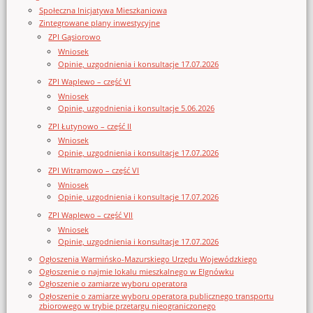
Społeczna Inicjatywa Mieszkaniowa
Zintegrowane plany inwestycyjne
ZPI Gąsiorowo
Wniosek
Opinie, uzgodnienia i konsultacje 17.07.2026
ZPI Waplewo – część VI
Wniosek
Opinie, uzgodnienia i konsultacje 5.06.2026
ZPI Łutynowo – część II
Wniosek
Opinie, uzgodnienia i konsultacje 17.07.2026
ZPI Witramowo – część VI
Wniosek
Opinie, uzgodnienia i konsultacje 17.07.2026
ZPI Waplewo – część VII
Wniosek
Opinie, uzgodnienia i konsultacje 17.07.2026
Ogłoszenia Warmińsko-Mazurskiego Urzędu Wojewódzkiego
Ogłoszenie o najmie lokalu mieszkalnego w Elgnówku
Ogłoszenie o zamiarze wyboru operatora
Ogłoszenie o zamiarze wyboru operatora publicznego transportu
zbiorowego w trybie przetargu nieograniczonego