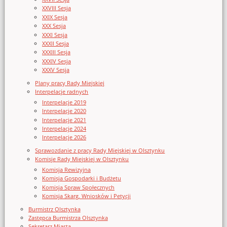
XXVIII Sesja
XXIX Sesja
XXX Sesja
XXXI Sesja
XXXII Sesja
XXXIII Sesja
XXXIV Sesja
XXXV Sesja
Plany pracy Rady Miejskiej
Interpelacje radnych
Interpelacje 2019
Interpelacje 2020
Interpelacje 2021
Interpelacje 2024
Interpelacje 2026
Sprawozdanie z pracy Rady Miejskiej w Olsztynku
Komisje Rady Miejskiej w Olsztynku
Komisja Rewizyjna
Komisja Gospodarki i Budżetu
Komisja Spraw Społecznych
Komisja Skarg, Wniosków i Petycji
Burmistrz Olsztynka
Zastępca Burmistrza Olsztynka
Sekretarz Miasta