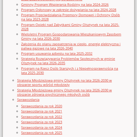
Gminny Program Wspierania Rodziny na lata 2024-2026
Program Osłonowy w zakresie dożywiania na lata 2024-2028
Program Przeciwdziałania Przemocy Domowej i Ochrony Osób
na lata 2023-2028
Program Opieki nad Zabytkami Gminy Olsztynek na lata 2025-
2028
Wieloletni Program Gospodarowania Mieszkaniowym Zasobem
Gminy na lata 2026-2030
Założenia do planu zaopatrzenia w ciepło, energię elektryczna i
paliwa gazowe na lata 2026-2040
Program usuwania azbestu na lata 2025-2032
Strategia Rozwiązywania Problemów Społecznych w gminie
Olsztynek na lata 2026-2035
Program na Rzecz Osób Starszych i z Niepełnosprawnością na
lata 2025-2030
Strategia Młodzieżowa gminy Olsztynek na lata 2026-2030 w
obszarze sportu wśród młodzieży
Strategia Młodzieżowa gminy Olsztynek na lata 2026-2030 w
obszarze zdrowia psychicznego młodych osób
Sprawozdania
Sprawozdania za rok 2020
Sprawozdania za rok 2021
Sprawozdania za rok 2022
Sprawozdania za rok 2023
Sprawozdania za rok 2024
Sprawozdania za rok 2025