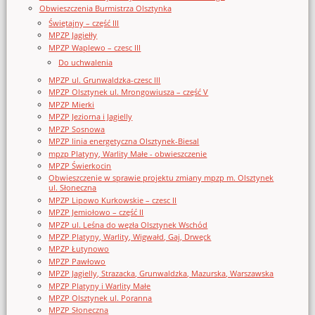
Obwieszczenia Burmistrza Olsztynka
Świętajny – część III
MPZP Jagiełły
MPZP Waplewo – czesc III
Do uchwalenia
MPZP ul. Grunwaldzka-czesc III
MPZP Olsztynek ul. Mrongowiusza – część V
MPZP Mierki
MPZP Jeziorna i Jagielly
MPZP Sosnowa
MPZP linia energetyczna Olsztynek-Biesal
mpzp Platyny, Warlity Małe - obwieszczenie
MPZP Świerkocin
Obwieszczenie w sprawie projektu zmiany mpzp m. Olsztynek
ul. Słoneczna
MPZP Lipowo Kurkowskie – czesc II
MPZP Jemiołowo – część II
MPZP ul. Leśna do węzła Olsztynek Wschód
MPZP Platyny, Warlity, Wigwałd, Gaj, Drwęck
MPZP Łutynowo
MPZP Pawłowo
MPZP Jagielly, Strazacka, Grunwaldzka, Mazurska, Warszawska
MPZP Platyny i Warlity Małe
MPZP Olsztynek ul. Poranna
MPZP Słoneczna