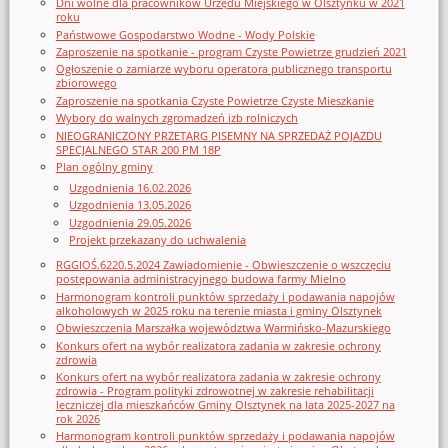
Dni wolne dla pracowników Urzędu Miejskiego w Olsztynku w 2021
roku
Państwowe Gospodarstwo Wodne - Wody Polskie
Zaproszenie na spotkanie - program Czyste Powietrze grudzień 2021
Ogłoszenie o zamiarze wyboru operatora publicznego transportu
zbiorowego
Zaproszenie na spotkania Czyste Powietrze Czyste Mieszkanie
Wybory do walnych zgromadzeń izb rolniczych
NIEOGRANICZONY PRZETARG PISEMNY NA SPRZEDAŻ POJAZDU
SPECJALNEGO STAR 200 PM 18P
Plan ogólny gminy
Uzgodnienia 16.02.2026
Uzgodnienia 13.05.2026
Uzgodnienia 29.05.2026
Projekt przekazany do uchwalenia
RGGIOŚ.6220.5.2024 Zawiadomienie - Obwieszczenie o wszczęciu
postępowania administracyjnego budowa farmy Mielno
Harmonogram kontroli punktów sprzedaży i podawania napojów
alkoholowych w 2025 roku na terenie miasta i gminy Olsztynek
Obwieszczenia Marszałka województwa Warmińsko-Mazurskiego
Konkurs ofert na wybór realizatora zadania w zakresie ochrony
zdrowia
Konkurs ofert na wybór realizatora zadania w zakresie ochrony
zdrowia - Program polityki zdrowotnej w zakresie rehabilitacji
leczniczej dla mieszkańców Gminy Olsztynek na lata 2025-2027 na
rok 2026
Harmonogram kontroli punktów sprzedaży i podawania napojów