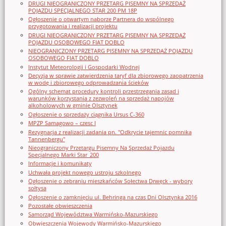
DRUGI NIEOGRANICZONY PRZETARG PISEMNY NA SPRZEDAŻ
POJAZDU SPECJALNEGO STAR 200 PM 18P
Ogłoszenie o otwartym naborze Partnera do wspólnego
przygotowania i realizacji projektu
DRUGI NIEOGRANICZONY PRZETARG PISEMNY NA SPRZEDAŻ
POJAZDU OSOBOWEGO FIAT DOBLO
NIEOGRANICZONY PRZETARG PISEMNY NA SPRZEDAŻ POJAZDU
OSOBOWEGO FIAT DOBLO
Instytut Meteorologii i Gospodarki Wodnej
Decyzja w sprawie zatwierdzenia taryf dla zbiorowego zaopatrzenia
w wodę i zbiorowego odprowadzania ścieków
Ogólny schemat procedury kontroli przestrzegania zasad i
warunków korzystania z zezwoleń na sprzedaż napojów
alkoholowych w gminie Olsztynek
Ogłoszenie o sprzedaży ciągnika Ursus C-360
MPZP Samagowo – czesc I
Rezygnacja z realizacji zadania pn. "Odkrycie tajemnic pomnika
Tannenbergu"
Nieograniczony Przetargu Pisemny Na Sprzedaż Pojazdu
Specjalnego Marki Star_200
Informacje i komunikaty
Uchwała projekt nowego ustroju szkolnego
Ogłoszenie o zebraniu mieszkańców Sołectwa Drwęck - wybory
sołtysa
Ogłoszenie o zamknięciu ul. Behringa na czas Dni Olsztynka 2016
Pozostałe obwieszczenia
Samorząd Województwa Warmińsko-Mazurskiego
Obwieszczenia Wojewody Warmińsko-Mazurskiego