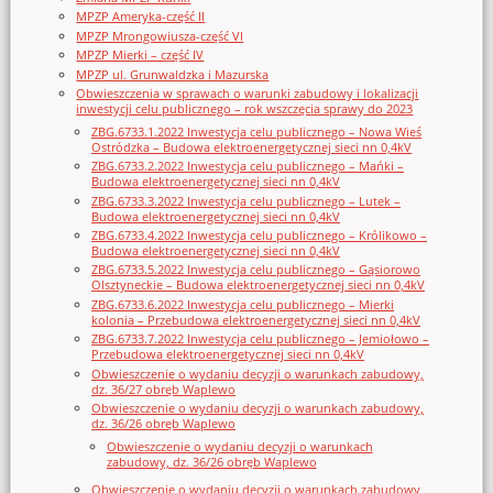
MPZP Ameryka-część II
MPZP Mrongowiusza-część VI
MPZP Mierki – część IV
MPZP ul. Grunwaldzka i Mazurska
Obwieszczenia w sprawach o warunki zabudowy i lokalizacji
inwestycji celu publicznego – rok wszczęcia sprawy do 2023
ZBG.6733.1.2022 Inwestycja celu publicznego – Nowa Wieś
Ostródzka – Budowa elektroenergetycznej sieci nn 0,4kV
ZBG.6733.2.2022 Inwestycja celu publicznego – Mańki –
Budowa elektroenergetycznej sieci nn 0,4kV
ZBG.6733.3.2022 Inwestycja celu publicznego – Lutek –
Budowa elektroenergetycznej sieci nn 0,4kV
ZBG.6733.4.2022 Inwestycja celu publicznego – Królikowo –
Budowa elektroenergetycznej sieci nn 0,4kV
ZBG.6733.5.2022 Inwestycja celu publicznego – Gąsiorowo
Olsztyneckie – Budowa elektroenergetycznej sieci nn 0,4kV
ZBG.6733.6.2022 Inwestycja celu publicznego – Mierki
kolonia – Przebudowa elektroenergetycznej sieci nn 0,4kV
ZBG.6733.7.2022 Inwestycja celu publicznego – Jemiołowo –
Przebudowa elektroenergetycznej sieci nn 0,4kV
Obwieszczenie o wydaniu decyzji o warunkach zabudowy,
dz. 36/27 obręb Waplewo
Obwieszczenie o wydaniu decyzji o warunkach zabudowy,
dz. 36/26 obręb Waplewo
Obwieszczenie o wydaniu decyzji o warunkach
zabudowy, dz. 36/26 obręb Waplewo
Obwieszczenie o wydaniu decyzji o warunkach zabudowy,