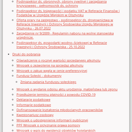
Podinspektor ds. obronnych, obrony cywilnej i zarządzania
kryzysowego - pełnomocnik ds. ochrony
Podinspektor ds. księgowości i podatku VAT w Referacie Finansów i
Podatków w Urzędzie Miejskim w Olsztynku
Oferta pracy na zastępstwo - podinspektor ds. drogownictwa w
Referacie Inwestycji i Ochrony Środowiska Urzędu Miejskiego w
Olsztynku - 26.07.2022
Zarządzenie nr 9/2009 - Regulamin naboru na wolne stanowiska
urzędnicze.
Podinspektor ds. gospodarki wodno–ściekowej w Referacie
Inwestycji i Ochrony Środowiska - 25.10.2022
Druki do pobrania
Oświadczenie o rocznej wartości sprzedanego alkoholu
Wniosek o zezwolenie na sprzedaz alkoholu
Wniosek o zakup węgla w cenie preferencyjnej
Fundusz Sołecki - dokumenty
Zmiana zadania funduszu sołeckiego
Wniosek o wydanie odpisu aktu urodzenia, małżeństwa lub zgonu
Przedłużenie terminu płatności z powodu COVID-19
Deklaracje podatkowe
Informacje podatkowe
Dofinansowanie kształcenia młodocianych pracowników
Kwestonariusz osobowy
Wniosek o udostępnienie informacji publicznej
PPF Wniosek o przyznanie prawa pomocy
Wniosek o wpis do ewidencji obiektów hotelarskich