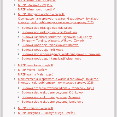
MPZP Witramowo – część IV
MPZP Pawłowo – część IV
MPZP Witramowo – część V
MPZP Olsztynek Wschód – część III
Obwieszczenia w sprawach o warunki zabudowy i lokalizacji
inwestycji celu publicznego – rok wszczęcia sprawy 2025
Budowa sieci niskiego napięcia Mierki
Budowa sieci niskiego napięcia Pawłowo
Budowa kanalizacji sanitarnej Elgnówko, Gaj, Łęciny,
Świętajny, Tolejny, Wigwałd, Wilkowo, Zawady
Budowa wodociągu Waplewo-Witramowo
Budowa wodociągu Królikowo
Budowa sieci wodociągowej Swaderki-Lipowo Kurkowskie
Budowa wodociągu i kanalizacji Witramowo
MPZP Jemiołowo - część II
MPZP Mierki - część V
MPZP Warlity Małe - część I
Obwieszczenia w sprawach o warunki zabudowy i lokalizacji
inwestycji celu publicznego – rok wszczęcia sprawy 2026
Budowa drogi dla rowerów Mierki – Swaderki - Etap 1
Budowa sieci elektroenergetycznej Królikowo
Budowa sieci elektroenergetycznej Marózek
Budowa sieci elektroenergetycznej Jemiołowo
MPZP Królikowo – część II
MPZP Olsztynek ul. Daszyńskiego – część III