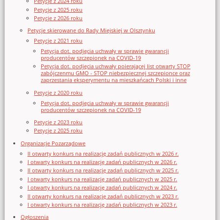
Petycje z 2024 roku
Petycje z 2025 roku
Petycje z 2026 roku
Petycje skierowane do Rady Miejskiej w Olsztynku
Petycje z 2021 roku
Petycja dot. podjęcia uchwały w sprawie gwarancji
producentów szczepionek na COVID-19
Petycja dot. podjęcia uchwały poierającej list otwarty STOP
zabójczenmu GMO - STOP niebezpiecznej szczepionce oraz
zaprzestania eksperymentu na mieszkańcach Polski i inne
Petycje z 2020 roku
Petycja dot. podjęcia uchwały w sprawie gwarancji
producentów szczepionek na COVID-19
Petycje z 2023 roku
Petycje z 2025 roku
Organizacje Pozarządowe
II otwarty konkurs na realizację zadań publicznych w 2026 r.
I otwarty konkurs na realizację zadań publicznych w 2026 r.
II otwarty konkurs na realizację zadań publicznych w 2025 r.
I otwarty konkurs na realizację zadań publicznych w 2025 r.
I otwarty konkurs na realizację zadań publicznych w 2024 r.
II otwarty konkurs na realizację zadań publicznych w 2023 r.
I otwarty konkurs na realizację zadań publicznych w 2023 r.
Ogłoszenia