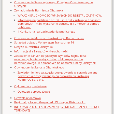
Obwieszczenia Samorządowego Kolegium Odwoławczego w
Olsztynie
Zawiadomienia Burmistrza Olsztynka
WYKAZ NIERUCHOMOŚCI WPISANYCH DO REJESTRU ZABYTKÓW.
Informacja na podstawie art. 37 ust. 1 pkt 2 ustawy o finansach
publicznych - m.in. wykonanie budżetu JST umorzenia pomoc
publiczna.
II Konkurs na realizację zadania publicznego
Obwieszczenia Ministra Infrastruktury i Budwonictwa
Sprzedaż pojazdu Volkswagen Transporter T4
Decyzje Burmistrza Olsztynka
Informacje dla Zarządców Nieruchomości
Zestawienie danych dotyczących czynszów najmu lokali
mieszkalnych, nienależących do publicznego zasobu
mieszkaniowego, w położonych na obszarze Gminy Olsztynek.
Obwieszczenia Starosty Olsztyńskiego
Zawiadomienie o wszczęciu postępowania w sprawie zmiany
pozwolenia zintegrowanego na prowadzenie instalacji
NUTRIPOL Sp. z o.o.
Ogłoszenia sprzedażowe
Ogłoszenia sprzedażowe
Uchwała reklamowa
Regionalny Zarząd Gospodarki Wodnej w Białymstoku
INFORMACJA O OPŁACIE ZA ZMNIEJSZENIE NATURALNEJ RETENCJI
TERENOWEJ