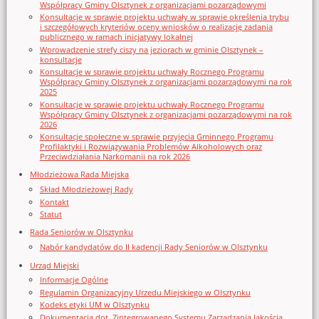
Współpracy Gminy Olsztynek z organizacjami pozarządowymi
Konsultacje w sprawie projektu uchwały w sprawie określenia trybu
i szczegółowych kryteriów oceny wniosków o realizację zadania
publicznego w ramach inicjatywy lokalnej
Wprowadzenie strefy ciszy na jeziorach w gminie Olsztynek –
konsultacje
Konsultacje w sprawie projektu uchwały Rocznego Programu
Współpracy Gminy Olsztynek z organizacjami pozarządowymi na rok
2025
Konsultacje w sprawie projektu uchwały Rocznego Programu
Współpracy Gminy Olsztynek z organizacjami pozarządowymi na rok
2026
Konsultacje społeczne w sprawie przyjęcia Gminnego Programu
Profilaktyki i Rozwiązywania Problemów Alkoholowych oraz
Przeciwdziałania Narkomanii na rok 2026
Młodzieżowa Rada Miejska
Skład Młodzieżowej Rady
Kontakt
Statut
Rada Seniorów w Olsztynku
Nabór kandydatów do II kadencji Rady Seniorów w Olsztynku
Urząd Miejski
Informacje Ogólne
Regulamin Organizacyjny Urzedu Miejskiego w Olsztynku
Kodeks etyki UM w Olsztynku
Dokumentacja dot. Zintegrowanego Systemu Zarządzania Jakością