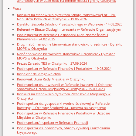
alkoholowych w 2026 roku na terenie miasta i gminy Olsztynek
Praca
Konkurs na stanowisko dyrektora Szkoły Podstawowej nr 1 im.
Noblistów Polskich w Olsztynku - 19.06.2026
Dyrektor Zespołu Szkolno-Przedszkolnego w Waplewie - 14.08.2025
Referent w Biurze Obsługi Interesanta w Referacie Organizacyjnym
Podinspektor w Referacie Gospodarki Nieruchomościami i
Planowania - 24.02.2025
Drugi nabór na wolne kierownicze stanowisko urzędnicze - Dyrektor
MOPS w Olsztynku
Nabór na wolne kierownicze stanowisko urzędnicze - Dyrektor
MOPS w Olsztynku
Prezes Zarządu TBS w Olsztynku - 27.09.2024
Podinspektor w Referacie Finansów i Podatków - 19.08.2024
Inspektor ds. drogownictwa
Kierownik Biura Rady Miejskiej w Olsztynku
Podinspektor ds. inwestycji w Referacie Inwestycji i Ochrony
Środowiska Urzędu Miejskiego w Olsztynku - 25.09.2023
Konkurs na stanowisko dyrektora Przedszkola Miejskiego w
Olsztynku
Podinspektor ds. gospodarki wodno-ściekowej w Referacie
Inwestycji i Ochrony Środowiska - umowa na zastępstwo
Podinspektor w Referacie Finansów i Podatków w Urzędzie
Miejskim w Olsztynku
Podinspektor/inspektor w Referacie Promocji
Podinspektor ds. obronnych, obrony cywilnej i zarządzania
kryzysowego