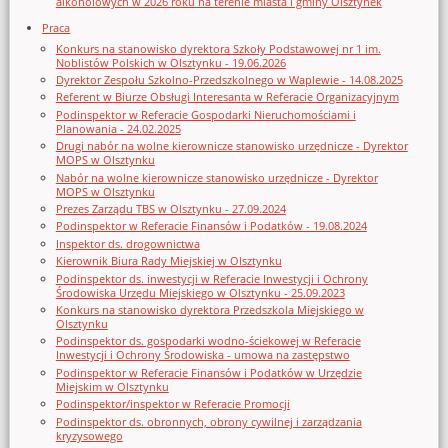
alkoholowych w 2026 roku na terenie miasta i gminy Olsztynek
Praca
Konkurs na stanowisko dyrektora Szkoły Podstawowej nr 1 im.
Noblistów Polskich w Olsztynku - 19.06.2026
Dyrektor Zespołu Szkolno-Przedszkolnego w Waplewie - 14.08.2025
Referent w Biurze Obsługi Interesanta w Referacie Organizacyjnym
Podinspektor w Referacie Gospodarki Nieruchomościami i
Planowania - 24.02.2025
Drugi nabór na wolne kierownicze stanowisko urzędnicze - Dyrektor
MOPS w Olsztynku
Nabór na wolne kierownicze stanowisko urzędnicze - Dyrektor
MOPS w Olsztynku
Prezes Zarządu TBS w Olsztynku - 27.09.2024
Podinspektor w Referacie Finansów i Podatków - 19.08.2024
Inspektor ds. drogownictwa
Kierownik Biura Rady Miejskiej w Olsztynku
Podinspektor ds. inwestycji w Referacie Inwestycji i Ochrony
Środowiska Urzędu Miejskiego w Olsztynku - 25.09.2023
Konkurs na stanowisko dyrektora Przedszkola Miejskiego w
Olsztynku
Podinspektor ds. gospodarki wodno-ściekowej w Referacie
Inwestycji i Ochrony Środowiska - umowa na zastępstwo
Podinspektor w Referacie Finansów i Podatków w Urzędzie
Miejskim w Olsztynku
Podinspektor/inspektor w Referacie Promocji
Podinspektor ds. obronnych, obrony cywilnej i zarządzania
kryzysowego