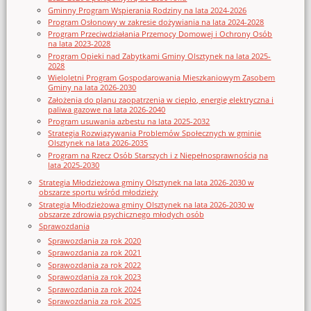
Gminny Program Wspierania Rodziny na lata 2024-2026
Program Osłonowy w zakresie dożywiania na lata 2024-2028
Program Przeciwdziałania Przemocy Domowej i Ochrony Osób
na lata 2023-2028
Program Opieki nad Zabytkami Gminy Olsztynek na lata 2025-
2028
Wieloletni Program Gospodarowania Mieszkaniowym Zasobem
Gminy na lata 2026-2030
Założenia do planu zaopatrzenia w ciepło, energię elektryczna i
paliwa gazowe na lata 2026-2040
Program usuwania azbestu na lata 2025-2032
Strategia Rozwiązywania Problemów Społecznych w gminie
Olsztynek na lata 2026-2035
Program na Rzecz Osób Starszych i z Niepełnosprawnością na
lata 2025-2030
Strategia Młodzieżowa gminy Olsztynek na lata 2026-2030 w
obszarze sportu wśród młodzieży
Strategia Młodzieżowa gminy Olsztynek na lata 2026-2030 w
obszarze zdrowia psychicznego młodych osób
Sprawozdania
Sprawozdania za rok 2020
Sprawozdania za rok 2021
Sprawozdania za rok 2022
Sprawozdania za rok 2023
Sprawozdania za rok 2024
Sprawozdania za rok 2025