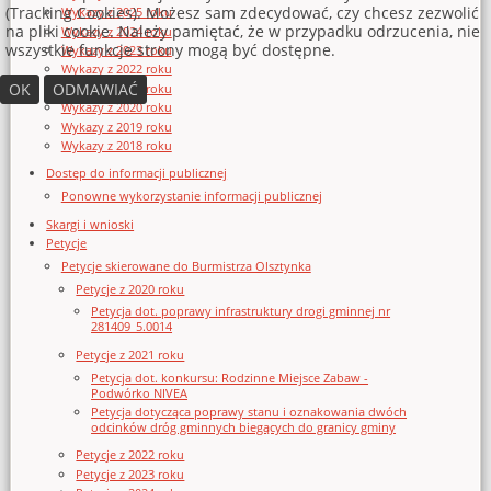
(Tracking Cookies). Możesz sam zdecydować, czy chcesz zezwolić
Wykazy z 2025 roku
na pliki cookie. Należy pamiętać, że w przypadku odrzucenia, nie
Wykazy z 2024 roku
wszystkie funkcje strony mogą być dostępne.
Wykazy z 2023 roku
Wykazy z 2022 roku
OK
ODMAWIAĆ
Wykazy z 2021 roku
Wykazy z 2020 roku
Wykazy z 2019 roku
Wykazy z 2018 roku
Dostęp do informacji publicznej
Ponowne wykorzystanie informacji publicznej
Skargi i wnioski
Petycje
Petycje skierowane do Burmistrza Olsztynka
Petycje z 2020 roku
Petycja dot. poprawy infrastruktury drogi gminnej nr
281409_5.0014
Petycje z 2021 roku
Petycja dot. konkursu: Rodzinne Miejsce Zabaw -
Podwórko NIVEA
Petycja dotycząca poprawy stanu i oznakowania dwóch
odcinków dróg gminnych biegących do granicy gminy
Petycje z 2022 roku
Petycje z 2023 roku