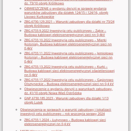
dz. 73/10 obręb Królikowo
OBWIESZCZENIE o wydaniu decyzji w sprawie wydania
warunków zabudowy dla działek 124/15 i 124/16, obręb
Lipowo Kurkowskie
ZBG.6730.129.2021 – Warunki zabudowy dla działki nr 73/24
obręb Królikowo
ZBG.6733.9.2022 Inwestycja celu publicznego – Ząbie –
Budowa kablowej elektroenergetycznej sieci nn 0,4kV
ZBG.6733.10.2022 Inwestycja celu publicznego – Mierki
(kolonia)– Budowa kablowej elektroenergetycznej sieci nn
0,4kV
ZBG.6733.11.2022 Inwestycja celu publicznego – Jemiołowo
(kolonia) – Budowa kablowej elektroenergetycznej sieci nn
0,4kV
ZBG.6733.13.2022 Inwestycja celu publicznego – Kurki –
Budowa kablowej sieci elektroenergetycznej oświetleniowej
nn 0,4kV
ZBG.6733.17.2022 Inwestycja celu publicznego – Gąsiorowo
Olsztyneckie – Budowa elektroenergetycznej sieci nn 0,4 kV
Obwieszczenie o wydaniu decyzji o warunkach zabudowy,
dz. 41/10 obręb Nowa Wieś Ostródzka
GNP.6730.185.2023 - Warunki zabudowy dla działki 1/13
obręb Lutek
Obwieszczenia w sprawach o warunki zabudowy i lokalizacji
inwestycji celu publicznego – rok wszczęcia sprawy 2024
ZBG.6733.1.2024 – Łutynowo – Budowa kablowej sieci
elektroenergetycznej nn 0,4 kV