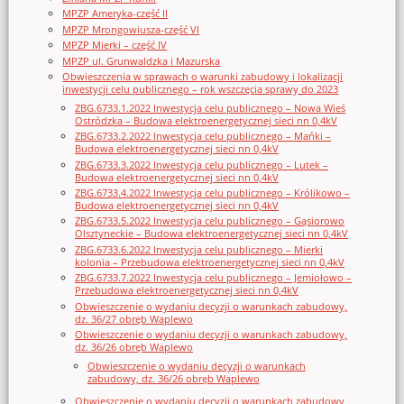
MPZP Ameryka-część II
MPZP Mrongowiusza-część VI
MPZP Mierki – część IV
MPZP ul. Grunwaldzka i Mazurska
Obwieszczenia w sprawach o warunki zabudowy i lokalizacji
inwestycji celu publicznego – rok wszczęcia sprawy do 2023
ZBG.6733.1.2022 Inwestycja celu publicznego – Nowa Wieś
Ostródzka – Budowa elektroenergetycznej sieci nn 0,4kV
ZBG.6733.2.2022 Inwestycja celu publicznego – Mańki –
Budowa elektroenergetycznej sieci nn 0,4kV
ZBG.6733.3.2022 Inwestycja celu publicznego – Lutek –
Budowa elektroenergetycznej sieci nn 0,4kV
ZBG.6733.4.2022 Inwestycja celu publicznego – Królikowo –
Budowa elektroenergetycznej sieci nn 0,4kV
ZBG.6733.5.2022 Inwestycja celu publicznego – Gąsiorowo
Olsztyneckie – Budowa elektroenergetycznej sieci nn 0,4kV
ZBG.6733.6.2022 Inwestycja celu publicznego – Mierki
kolonia – Przebudowa elektroenergetycznej sieci nn 0,4kV
ZBG.6733.7.2022 Inwestycja celu publicznego – Jemiołowo –
Przebudowa elektroenergetycznej sieci nn 0,4kV
Obwieszczenie o wydaniu decyzji o warunkach zabudowy,
dz. 36/27 obręb Waplewo
Obwieszczenie o wydaniu decyzji o warunkach zabudowy,
dz. 36/26 obręb Waplewo
Obwieszczenie o wydaniu decyzji o warunkach
zabudowy, dz. 36/26 obręb Waplewo
Obwieszczenie o wydaniu decyzji o warunkach zabudowy,