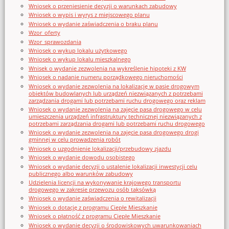
Wniosek o przeniesienie decyzji o warunkach zabudowy
Wniosek o wypis i wyrys z miejscowego planu
Wniosek o wydanie zaświadczenia o braku planu
Wzor_oferty
Wzor_sprawozdania
Wniosek o wykup lokalu użytkowego
Wniosek o wykup lokalu mieszkalnego
Wnisek o wydanie zezwolenia na wykreślenie hipoteki z KW
Wniosek o nadanie numeru porządkowego nieruchomości
Wniosek o wydanie zezwolenia na lokalizację w pasie drogowym
obiektów budowlanych lub urządzeń niezwiązanych z potrzebami
zarządzania drogami lub potrzebami ruchu drogowego oraz reklam
Wniosek o wydanie zezwolenia na zajęcie pasa drogowego w celu
umieszczenia urządzeń infrastruktury technicznej niezwiązanych z
potrzebami zarządzania drogami lub potrzebami ruchu drogowego
Wniosek o wydanie zezwolenia na zajęcie pasa drogowego drogi
gminnej w celu prowadzenia robót
Wniosek o uzgodnienie lokalizacji/przebudowy zjazdu
Wniosek o wydanie dowodu osobistego
Wniosek o wydanie decyzji o ustalenie lokalizacji inwestycji celu
publicznego albo warunków zabudowy
Udzielenia licencji na wykonywanie krajowego transportu
drogowego w zakresie przewozu osób taksówką
Wniosek o wydanie zaświadczenia o rewitalizacji
Wniosek o dotację z programu Ciepłe Mieszkanie
Wniosek o płatność z programu Ciepłe Mieszkanie
Wniosek o wydanie decyzji o środowiskowych uwarunkowaniach