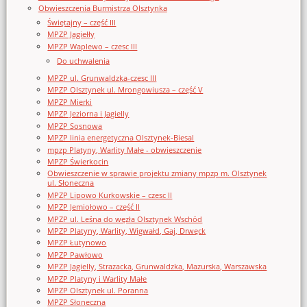
Obwieszczenia Burmistrza Olsztynka
Świętajny – część III
MPZP Jagiełły
MPZP Waplewo – czesc III
Do uchwalenia
MPZP ul. Grunwaldzka-czesc III
MPZP Olsztynek ul. Mrongowiusza – część V
MPZP Mierki
MPZP Jeziorna i Jagielly
MPZP Sosnowa
MPZP linia energetyczna Olsztynek-Biesal
mpzp Platyny, Warlity Małe - obwieszczenie
MPZP Świerkocin
Obwieszczenie w sprawie projektu zmiany mpzp m. Olsztynek
ul. Słoneczna
MPZP Lipowo Kurkowskie – czesc II
MPZP Jemiołowo – część II
MPZP ul. Leśna do węzła Olsztynek Wschód
MPZP Platyny, Warlity, Wigwałd, Gaj, Drwęck
MPZP Łutynowo
MPZP Pawłowo
MPZP Jagielly, Strazacka, Grunwaldzka, Mazurska, Warszawska
MPZP Platyny i Warlity Małe
MPZP Olsztynek ul. Poranna
MPZP Słoneczna