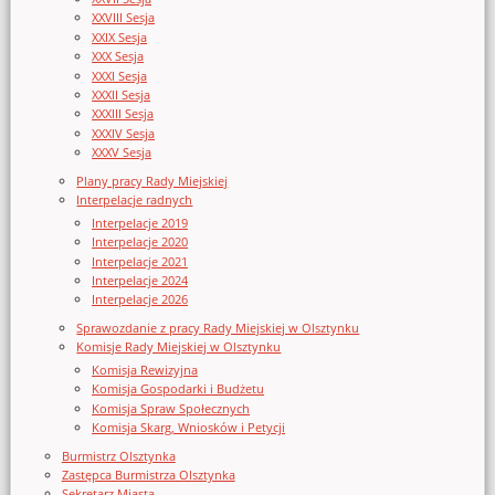
XXVIII Sesja
XXIX Sesja
XXX Sesja
XXXI Sesja
XXXII Sesja
XXXIII Sesja
XXXIV Sesja
XXXV Sesja
Plany pracy Rady Miejskiej
Interpelacje radnych
Interpelacje 2019
Interpelacje 2020
Interpelacje 2021
Interpelacje 2024
Interpelacje 2026
Sprawozdanie z pracy Rady Miejskiej w Olsztynku
Komisje Rady Miejskiej w Olsztynku
Komisja Rewizyjna
Komisja Gospodarki i Budżetu
Komisja Spraw Społecznych
Komisja Skarg, Wniosków i Petycji
Burmistrz Olsztynka
Zastępca Burmistrza Olsztynka
Sekretarz Miasta