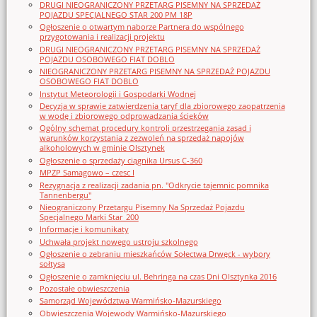
DRUGI NIEOGRANICZONY PRZETARG PISEMNY NA SPRZEDAŻ
POJAZDU SPECJALNEGO STAR 200 PM 18P
Ogłoszenie o otwartym naborze Partnera do wspólnego
przygotowania i realizacji projektu
DRUGI NIEOGRANICZONY PRZETARG PISEMNY NA SPRZEDAŻ
POJAZDU OSOBOWEGO FIAT DOBLO
NIEOGRANICZONY PRZETARG PISEMNY NA SPRZEDAŻ POJAZDU
OSOBOWEGO FIAT DOBLO
Instytut Meteorologii i Gospodarki Wodnej
Decyzja w sprawie zatwierdzenia taryf dla zbiorowego zaopatrzenia
w wodę i zbiorowego odprowadzania ścieków
Ogólny schemat procedury kontroli przestrzegania zasad i
warunków korzystania z zezwoleń na sprzedaż napojów
alkoholowych w gminie Olsztynek
Ogłoszenie o sprzedaży ciągnika Ursus C-360
MPZP Samagowo – czesc I
Rezygnacja z realizacji zadania pn. "Odkrycie tajemnic pomnika
Tannenbergu"
Nieograniczony Przetargu Pisemny Na Sprzedaż Pojazdu
Specjalnego Marki Star_200
Informacje i komunikaty
Uchwała projekt nowego ustroju szkolnego
Ogłoszenie o zebraniu mieszkańców Sołectwa Drwęck - wybory
sołtysa
Ogłoszenie o zamknięciu ul. Behringa na czas Dni Olsztynka 2016
Pozostałe obwieszczenia
Samorząd Województwa Warmińsko-Mazurskiego
Obwieszczenia Wojewody Warmińsko-Mazurskiego