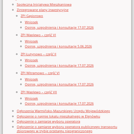
Społeczna Inicjatywa Mieszkaniowa
Zintegrowane plany inwestycyjne
ZPI Gąsiorowo
Wniosek
Opinie, uzgodnienia i konsultacje 17.07.2026
ZPI Waplewo – część VI
Wniosek
Opinie, uzgodnienia i konsultacje 5.06.2026
ZPI Łutynowo – część II
Wniosek
Opinie, uzgodnienia i konsultacje 17.07.2026
ZPI Witramowo – część VI
Wniosek
Opinie, uzgodnienia i konsultacje 17.07.2026
ZPI Waplewo – część VII
Wniosek
Opinie, uzgodnienia i konsultacje 17.07.2026
Ogłoszenia Warmińsko-Mazurskiego Urzędu Wojewódzkiego
Ogłoszenie o najmie lokalu mieszkalnego w Elgnówku
Ogłoszenie o zamiarze wyboru operatora
Ogłoszenie o zamiarze wyboru operatora publicznego transportu
zbiorowego w trybie przetargu nieograniczonego