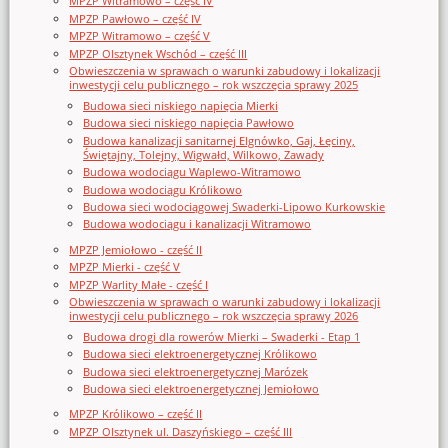
MPZP Witramowo – część IV
MPZP Pawłowo – część IV
MPZP Witramowo – część V
MPZP Olsztynek Wschód – część III
Obwieszczenia w sprawach o warunki zabudowy i lokalizacji
inwestycji celu publicznego – rok wszczęcia sprawy 2025
Budowa sieci niskiego napięcia Mierki
Budowa sieci niskiego napięcia Pawłowo
Budowa kanalizacji sanitarnej Elgnówko, Gaj, Łęciny,
Świętajny, Tolejny, Wigwałd, Wilkowo, Zawady
Budowa wodociągu Waplewo-Witramowo
Budowa wodociągu Królikowo
Budowa sieci wodociągowej Swaderki-Lipowo Kurkowskie
Budowa wodociągu i kanalizacji Witramowo
MPZP Jemiołowo - część II
MPZP Mierki - część V
MPZP Warlity Małe - część I
Obwieszczenia w sprawach o warunki zabudowy i lokalizacji
inwestycji celu publicznego – rok wszczęcia sprawy 2026
Budowa drogi dla rowerów Mierki – Swaderki - Etap 1
Budowa sieci elektroenergetycznej Królikowo
Budowa sieci elektroenergetycznej Marózek
Budowa sieci elektroenergetycznej Jemiołowo
MPZP Królikowo – część II
MPZP Olsztynek ul. Daszyńskiego – część III