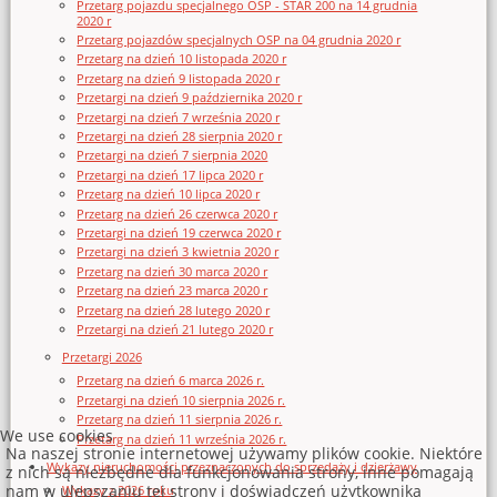
Przetarg pojazdu specjalnego OSP - STAR 200 na 14 grudnia
2020 r
Przetarg pojazdów specjalnych OSP na 04 grudnia 2020 r
Przetarg na dzień 10 listopada 2020 r
Przetarg na dzień 9 listopada 2020 r
Przetargi na dzień 9 października 2020 r
Przetargi na dzień 7 września 2020 r
Przetargi na dzień 28 sierpnia 2020 r
Przetargi na dzień 7 sierpnia 2020
Przetargi na dzień 17 lipca 2020 r
Przetarg na dzień 10 lipca 2020 r
Przetarg na dzień 26 czerwca 2020 r
Przetargi na dzień 19 czerwca 2020 r
Przetargi na dzień 3 kwietnia 2020 r
Przetarg na dzień 30 marca 2020 r
Przetarg na dzień 23 marca 2020 r
Przetarg na dzień 28 lutego 2020 r
Przetargi na dzień 21 lutego 2020 r
Przetargi 2026
Przetarg na dzień 6 marca 2026 r.
Przetargi na dzień 10 sierpnia 2026 r.
Przetarg na dzień 11 sierpnia 2026 r.
We use cookies
Przetarg na dzień 11 września 2026 r.
Na naszej stronie internetowej używamy plików cookie. Niektóre
Wykazy nieruchomości przeznaczonych do sprzedaży i dzierżawy
z nich są niezbędne dla funkcjonowania strony, inne pomagają
nam w ulepszaniu tej strony i doświadczeń użytkownika
Wykazy z 2026 roku