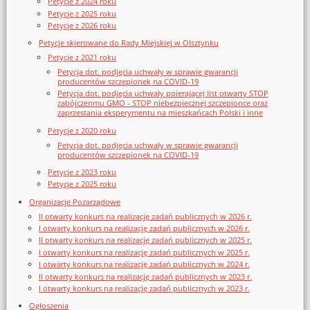
Petycje z 2024 roku
Petycje z 2025 roku
Petycje z 2026 roku
Petycje skierowane do Rady Miejskiej w Olsztynku
Petycje z 2021 roku
Petycja dot. podjęcia uchwały w sprawie gwarancji
producentów szczepionek na COVID-19
Petycja dot. podjęcia uchwały poierającej list otwarty STOP
zabójczenmu GMO - STOP niebezpiecznej szczepionce oraz
zaprzestania eksperymentu na mieszkańcach Polski i inne
Petycje z 2020 roku
Petycja dot. podjęcia uchwały w sprawie gwarancji
producentów szczepionek na COVID-19
Petycje z 2023 roku
Petycje z 2025 roku
Organizacje Pozarządowe
II otwarty konkurs na realizację zadań publicznych w 2026 r.
I otwarty konkurs na realizację zadań publicznych w 2026 r.
II otwarty konkurs na realizację zadań publicznych w 2025 r.
I otwarty konkurs na realizację zadań publicznych w 2025 r.
I otwarty konkurs na realizację zadań publicznych w 2024 r.
II otwarty konkurs na realizację zadań publicznych w 2023 r.
I otwarty konkurs na realizację zadań publicznych w 2023 r.
Ogłoszenia