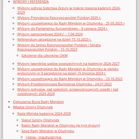
WYBORY I REFERENDA
Wybory sołtysa Sołectwa Zezuty w trakcie trwania kadencji 2024-
2029
Wybory Prezydenta Rzeczypospolitej Polskiej 2025 r.
Wybory uzupełniające do Rady Miejskiej w Olsztynku - 25.05.2025 r
Wybory do Parlamentu Europejskiego - 9 czerwca 2024 r.
Wybory samorządowe 2024 r. - 7.04.2024
Referendum zarządzone na dzień 15.10.2023 r.
Wybory do Sejmu Rzeczypospolitej Polskiej i Senatu
Rzeczypospolitej Polskiej - 15.10.2023
Szkolenie dla członków OKW
Wybory ławników sądów powszechnych na kadencję 2024-2027
Wybory uzupełniające do Rady Miejskiej w Olsztynku w okręgu
wyborczym nr 3 zarządzone na dzień 15 stycznia 2023 r.
Wybory uzupełniające do Rady Miejskiej w Olsztynku - 23.10.2022
Wybory Przedterminowe Burmistrza Olsztynka - 24.07.2022
Wybory sołtysów, rad sołeckich, przewodniczących osiedli i rad
osiedlowych 2024-2029
Ogłoszenia Biura Rady Miejskiej
Władze Gminy Olsztynek
Rada Miejska kadencja 2024-2029
Statut Gminy Olsztynek
Radni Rady Miejskiej w Olsztynku (w tym dyżury)
Sesje Rady Miejskiej w Olsztynku
I sesja - inauguracyjna