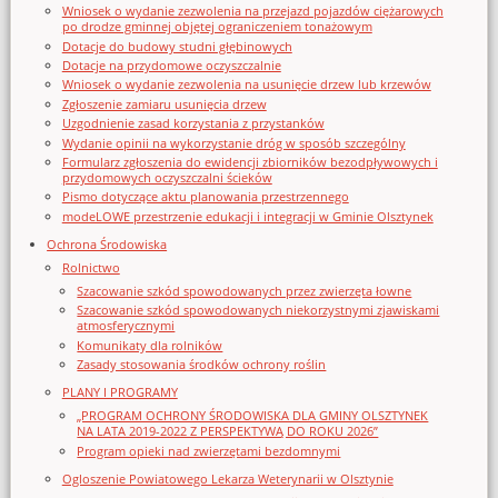
Wniosek o wydanie zezwolenia na przejazd pojazdów ciężarowych
po drodze gminnej objętej ograniczeniem tonażowym
Dotacje do budowy studni głębinowych
Dotacje na przydomowe oczyszczalnie
Wniosek o wydanie zezwolenia na usunięcie drzew lub krzewów
Zgłoszenie zamiaru usunięcia drzew
Uzgodnienie zasad korzystania z przystanków
Wydanie opinii na wykorzystanie dróg w sposób szczególny
Formularz zgłoszenia do ewidencji zbiorników bezodpływowych i
przydomowych oczyszczalni ścieków
Pismo dotyczące aktu planowania przestrzennego
modeLOWE przestrzenie edukacji i integracji w Gminie Olsztynek
Ochrona Środowiska
Rolnictwo
Szacowanie szkód spowodowanych przez zwierzęta łowne
Szacowanie szkód spowodowanych niekorzystnymi zjawiskami
atmosferycznymi
Komunikaty dla rolników
Zasady stosowania środków ochrony roślin
PLANY I PROGRAMY
„PROGRAM OCHRONY ŚRODOWISKA DLA GMINY OLSZTYNEK
NA LATA 2019-2022 Z PERSPEKTYWĄ DO ROKU 2026”
Program opieki nad zwierzętami bezdomnymi
Ogloszenie Powiatowego Lekarza Weterynarii w Olsztynie