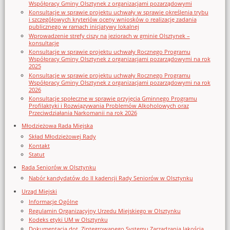
Współpracy Gminy Olsztynek z organizacjami pozarządowymi
Konsultacje w sprawie projektu uchwały w sprawie określenia trybu
i szczegółowych kryteriów oceny wniosków o realizację zadania
publicznego w ramach inicjatywy lokalnej
Wprowadzenie strefy ciszy na jeziorach w gminie Olsztynek –
konsultacje
Konsultacje w sprawie projektu uchwały Rocznego Programu
Współpracy Gminy Olsztynek z organizacjami pozarządowymi na rok
2025
Konsultacje w sprawie projektu uchwały Rocznego Programu
Współpracy Gminy Olsztynek z organizacjami pozarządowymi na rok
2026
Konsultacje społeczne w sprawie przyjęcia Gminnego Programu
Profilaktyki i Rozwiązywania Problemów Alkoholowych oraz
Przeciwdziałania Narkomanii na rok 2026
Młodzieżowa Rada Miejska
Skład Młodzieżowej Rady
Kontakt
Statut
Rada Seniorów w Olsztynku
Nabór kandydatów do II kadencji Rady Seniorów w Olsztynku
Urząd Miejski
Informacje Ogólne
Regulamin Organizacyjny Urzedu Miejskiego w Olsztynku
Kodeks etyki UM w Olsztynku
Dokumentacja dot. Zintegrowanego Systemu Zarządzania Jakością