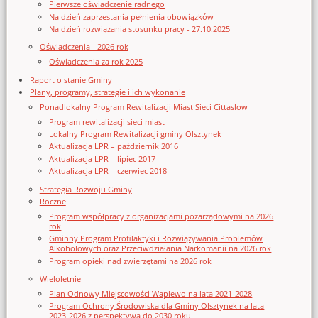
Pierwsze oświadczenie radnego
Na dzień zaprzestania pełnienia obowiązków
Na dzień rozwiązania stosunku pracy - 27.10.2025
Oświadczenia - 2026 rok
Oświadczenia za rok 2025
Raport o stanie Gminy
Plany, programy, strategie i ich wykonanie
Ponadlokalny Program Rewitalizacji Miast Sieci Cittaslow
Program rewitalizacji sieci miast
Lokalny Program Rewitalizacji gminy Olsztynek
Aktualizacja LPR – październik 2016
Aktualizacja LPR – lipiec 2017
Aktualizacja LPR – czerwiec 2018
Strategia Rozwoju Gminy
Roczne
Program współpracy z organizacjami pozarządowymi na 2026
rok
Gminny Program Profilaktyki i Rozwiązywania Problemów
Alkoholowych oraz Przeciwdziałania Narkomanii na 2026 rok
Program opieki nad zwierzętami na 2026 rok
Wieloletnie
Plan Odnowy Miejscowości Waplewo na lata 2021-2028
Program Ochrony Środowiska dla Gminy Olsztynek na lata
2023-2026 z perspektywą do 2030 roku