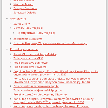
Skarbnik Miasta
Zastępca Skarbnika
Sołectwa i Osiedla
Akty prawne
Statut Gminy
Uchwały Rady Miejskiej
Rejestry uchwał Rady Miejskiej
Zarządzenia Burmistrza
Dziennik Urzędowy Województwa Warmińsko-Mazurskiego
Konsultacje społeczne
Statut Młodzieżowej Rady Miejskiej
Zmiany w statucie MRM
Podział sołectwa Łutynowo
Podział sołectwa Pawłowo
Projekt uchwały Rocznego Programu Współpracy Gminy Olsztynek z
organizacjami pozarządowymi na rok 2022
Konsultacje społeczne dotyczące projektu uchwały w sprawie
utworzenia Olsztyneckiej Rady Seniorów i nadania jej Statutu
Zmiany rodzaju miejscowości Kąpity
Zmiany rodzaju miejscowości Spoguny
Projekty statutów sołectw gminy Olsztynek
Konsultacje projektu „Programu Ochrony Środowiska dla Gminy
Olsztynek na lata 2023-2026 z perspektywą do roku 2030
Konsultacje w sprawie projektu uchwały Rocznego Programu