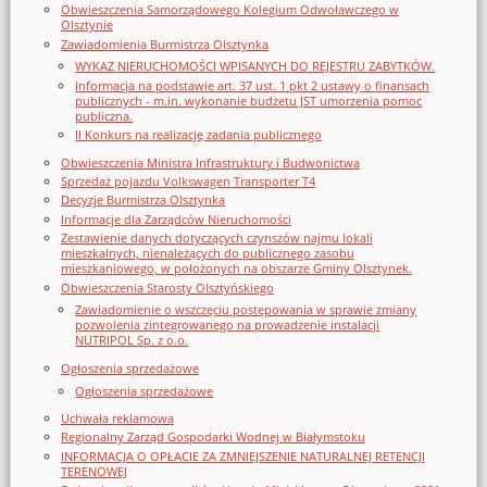
Obwieszczenia Samorządowego Kolegium Odwoławczego w
Olsztynie
Zawiadomienia Burmistrza Olsztynka
WYKAZ NIERUCHOMOŚCI WPISANYCH DO REJESTRU ZABYTKÓW.
Informacja na podstawie art. 37 ust. 1 pkt 2 ustawy o finansach
publicznych - m.in. wykonanie budżetu JST umorzenia pomoc
publiczna.
II Konkurs na realizację zadania publicznego
Obwieszczenia Ministra Infrastruktury i Budwonictwa
Sprzedaż pojazdu Volkswagen Transporter T4
Decyzje Burmistrza Olsztynka
Informacje dla Zarządców Nieruchomości
Zestawienie danych dotyczących czynszów najmu lokali
mieszkalnych, nienależących do publicznego zasobu
mieszkaniowego, w położonych na obszarze Gminy Olsztynek.
Obwieszczenia Starosty Olsztyńskiego
Zawiadomienie o wszczęciu postępowania w sprawie zmiany
pozwolenia zintegrowanego na prowadzenie instalacji
NUTRIPOL Sp. z o.o.
Ogłoszenia sprzedażowe
Ogłoszenia sprzedażowe
Uchwała reklamowa
Regionalny Zarząd Gospodarki Wodnej w Białymstoku
INFORMACJA O OPŁACIE ZA ZMNIEJSZENIE NATURALNEJ RETENCJI
TERENOWEJ