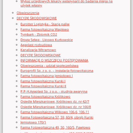
Wykaz urzędowych lekarzy weterynarii do badania mięsa na
użytek własny
Obwieszczenia
DECYZJE ŚRODOWISKOWE
Eurotter Logistyka - Stacja paliw
Farma fotowoltaiczna Waplewo
Tymbark - Zbiornik CO2
Droga Selwa - Lipowo Kurkowskie
Agaplast rozbudowa
Kanalizacja Witramowo
DECYZJE ŚRODOWISKOWE
INFORMACJE O WSZCZĘCIU POSTĘPOWANIA
Obwieszczenia - udział społeczeństwa
Europrofil Sp. z o. o. – instalacja fotowoltaiczna
Farma fotowoltaiczna Jemiołowo I
Farma fotowoltaiczna Kunki I
Farma fotowoltaiczna Kunki II
P.P-H.Agaplast Sp. z o.o. - studnia awaryjna
Farma fotowoltaiczna Królikowo
Osiedle Mieszkaniowe, Królikowo dz. nr 42/7
Osiedle Mieszkaniowe, Królikowo dz. nr 166/8
Farma fotowoltaiczna Wilkowo 106-6, 106-11
Farma Fotowoltaiczna 57, 59, 60/4, obręb Kunki
Jemiołowo 170/1
Farma Fotowoltaiczna 49, 50, 160/5, Pawłowo