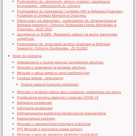
Podinspektor ds. obronnych, obrony cywilnej i zarządzania
kryzysowego - pełnomocnik ds. ochrony
Podinspektor ds. księgowości i podatku VAT w Referacie Finansów i
Podatków w Urzędzie Miejskim w Olsztynku
Oferta pracy na zastępstwo - podinspektor ds. drogownictwa w
Referacie Inwestycji i Ochrony Środowiska Urzędu Miejskiego w
Olsztynku - 26.07.2022
Zarządzenie nr 9/2009 - Regulamin naboru na wolne stanowiska
urzędnicze.
Podinspektor ds. gospodarki wodno–ściekowej w Referacie
Inwestycji i Ochrony Środowiska - 25.10.2022
Druki do pobrania
Oświadczenie o rocznej wartości sprzedanego alkoholu
Wniosek o zezwolenie na sprzedaz alkoholu
Wniosek o zakup węgla w cenie preferencyjnej
Fundusz Sołecki - dokumenty
Zmiana zadania funduszu sołeckiego
Wniosek o wydanie odpisu aktu urodzenia, małżeństwa lub zgonu
Przedłużenie terminu płatności z powodu COVID-19
Deklaracje podatkowe
Informacje podatkowe
Dofinansowanie kształcenia młodocianych pracowników
Kwestonariusz osobowy
Wniosek o udostępnienie informacji publicznej
PPF Wniosek o przyznanie prawa pomocy
Wniosek o wpis do ewidencji obiektów hotelarskich