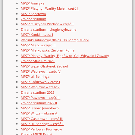
MPZP Ameryka
MPZP Platyny i Warlity Małe – część II
MPZP Sportowa
Zmiana studium
MPZP Olsztynek Wschód – część II
Zmiana studium – drugie wyłożenie
MPZP Kunki – czesc I
Warunki zabudowy dla dz. 380 obręb Mierki
MPZP Mierki – część III
MPZP Mierkowska, Zielona i Polna
MPZP Platyny, Warlity, Elgnówko, Gaj, Wigwałd i Zawady
Zmiana Studium 2021
MPZP węzeł Olsztynek Zachód
MPZP Waplewo – część IV
MPZP ul. Behringa
MPZP Królikowo – czesc I
MPZP Waplewo – czesc V
Zmiana studium 2022
MPZP Pawłowo – część III
Zmiana studium 2022 II
MPZP jezioro Jemiołowo
MPZP Wilcza – obszar A
MPZP Gąsiorowo – część III
MPZP ul. Behringa – część II
MPZP Perłowa i Pionierów
Zmiana MPZP Kunki