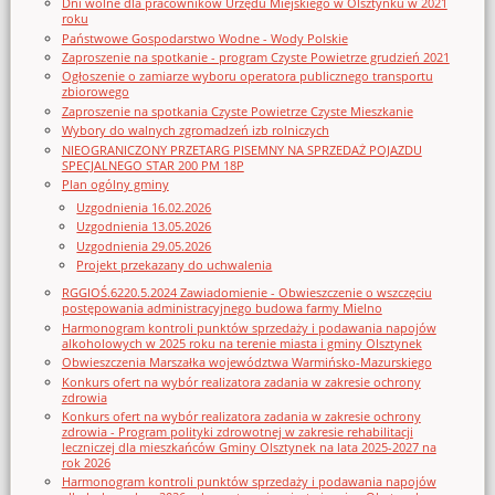
Dni wolne dla pracowników Urzędu Miejskiego w Olsztynku w 2021
roku
Państwowe Gospodarstwo Wodne - Wody Polskie
Zaproszenie na spotkanie - program Czyste Powietrze grudzień 2021
Ogłoszenie o zamiarze wyboru operatora publicznego transportu
zbiorowego
Zaproszenie na spotkania Czyste Powietrze Czyste Mieszkanie
Wybory do walnych zgromadzeń izb rolniczych
NIEOGRANICZONY PRZETARG PISEMNY NA SPRZEDAŻ POJAZDU
SPECJALNEGO STAR 200 PM 18P
Plan ogólny gminy
Uzgodnienia 16.02.2026
Uzgodnienia 13.05.2026
Uzgodnienia 29.05.2026
Projekt przekazany do uchwalenia
RGGIOŚ.6220.5.2024 Zawiadomienie - Obwieszczenie o wszczęciu
postępowania administracyjnego budowa farmy Mielno
Harmonogram kontroli punktów sprzedaży i podawania napojów
alkoholowych w 2025 roku na terenie miasta i gminy Olsztynek
Obwieszczenia Marszałka województwa Warmińsko-Mazurskiego
Konkurs ofert na wybór realizatora zadania w zakresie ochrony
zdrowia
Konkurs ofert na wybór realizatora zadania w zakresie ochrony
zdrowia - Program polityki zdrowotnej w zakresie rehabilitacji
leczniczej dla mieszkańców Gminy Olsztynek na lata 2025-2027 na
rok 2026
Harmonogram kontroli punktów sprzedaży i podawania napojów