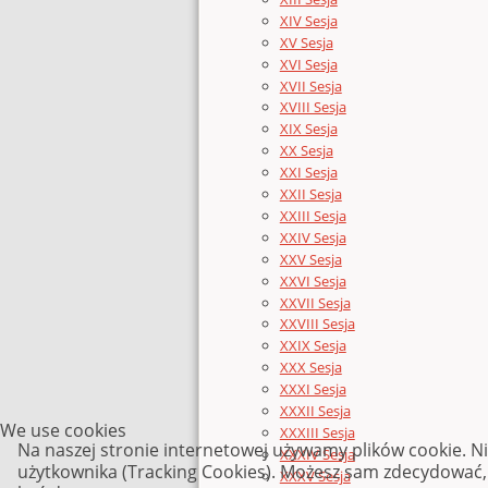
XIV Sesja
XV Sesja
XVI Sesja
XVII Sesja
XVIII Sesja
XIX Sesja
XX Sesja
XXI Sesja
XXII Sesja
XXIII Sesja
XXIV Sesja
XXV Sesja
XXVI Sesja
XXVII Sesja
XXVIII Sesja
XXIX Sesja
XXX Sesja
XXXI Sesja
XXXII Sesja
We use cookies
XXXIII Sesja
Na naszej stronie internetowej używamy plików cookie. N
XXXIV Sesja
użytkownika (Tracking Cookies). Możesz sam zdecydować, c
XXXV Sesja