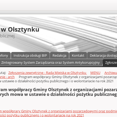
S
 w Olsztynku
blicznej
efony
Instrukcja obsługi BIP
Redakcja
Kontakt
Deklaracja dostę
Zintegrowany System Zarządzania oraz System Antykorupcyjny
Zgłosze
a)
zawartości
tutaj:
Zgłoszenia zewnętrzne - Rada Miejska w Olsztynku
MENU
Archiw
ie - arch
Program współpracy Gminy Olsztynek z organizacjami pozarzą
ustawie o działalności pożytku publicznego i o wolontariacie na rok 2021
ram współpracy Gminy Olsztynek z organizacjami poza
órych mowa w ustawie o działalności pożytku publicznego
m współpracy Gminy Olsztynek z organizacjami pozarządowymi oraz podmio
ności pożytku publicznego i o wolontariacie na rok 2021