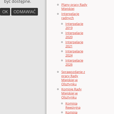
być dostępne.
Plany pracy Rady
Miejskiej
OK
ODMAWIAĆ
Interpelacje
radnych
Interpelacje
2019
Interpelacje
2020
Interpelacje
2021
Interpelacje
2024
Interpelacje
2026
Sprawozdanie z
pracy Rady
Miejskiej w
Olsztynku
Komisje Rady
Miejskiej w
Olsztynku
Komisja
Rewizyjna
Komisja