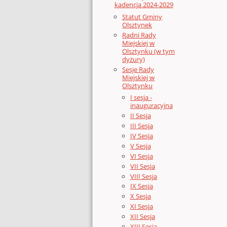
kadencja 2024-2029
Statut Gminy
Olsztynek
Radni Rady
Miejskiej w
Olsztynku (w tym
dyżury)
Sesje Rady
Miejskiej w
Olsztynku
I sesja -
inauguracyjna
II Sesja
III Sesja
IV Sesja
V Sesja
VI Sesja
VII Sesja
VIII Sesja
IX Sesja
X Sesja
XI Sesja
XII Sesja
XIII Sesja