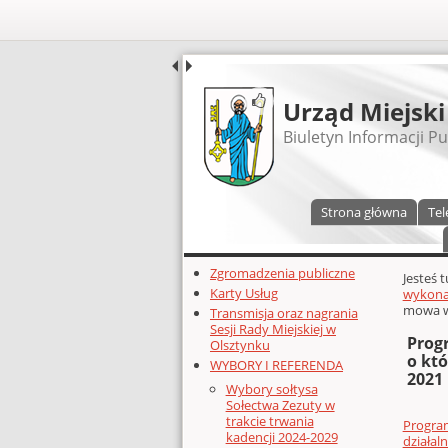
UDOSTĘPNIJ
Urząd Miejski
Biuletyn Informacji Pu
Menu główne
Strona główna
Tel
Dodatkowe zasoby (lewa kolumn
Zgromadzenia publiczne
Głównej 
Jesteś 
Karty Usług
wykonan
mowa w 
Transmisja oraz nagrania
Sesji Rady Miejskiej w
Prog
Olsztynku
o kt
WYBORY I REFERENDA
2021
Wybory sołtysa
Sołectwa Zezuty w
trakcie trwania
Progra
kadencji 2024-2029
działal