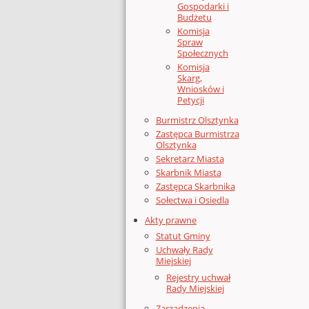
Gospodarki i
Budżetu
Komisja
Spraw
Społecznych
Komisja
Skarg,
Wniosków i
Petycji
Burmistrz Olsztynka
Zastępca Burmistrza
Olsztynka
Sekretarz Miasta
Skarbnik Miasta
Zastępca Skarbnika
Sołectwa i Osiedla
Akty prawne
Statut Gminy
Uchwały Rady
Miejskiej
Rejestry uchwał
Rady Miejskiej
Zarządzenia