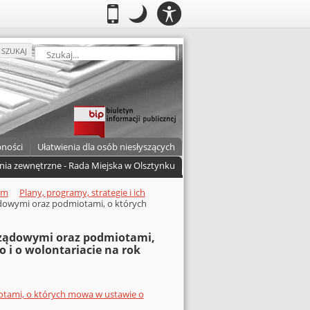
PANEL
.
Przełącz do wersji mobilnej
.
Tryb nocny: Ten tryb ustawia niski
.
Mobilny
Tryb
DOSTĘPNOŚCI
nocny
zukaj
SZUKAJ
pności
Ułatwienia dla osób niesłyszących
nia zewnętrzne - Rada Miejska w Olsztynku
um
Plany, programy, strategie i ich
dowymi oraz podmiotami, o których
rządowymi oraz podmiotami,
 i o wolontariacie na rok
tami, o których mowa w ustawie o