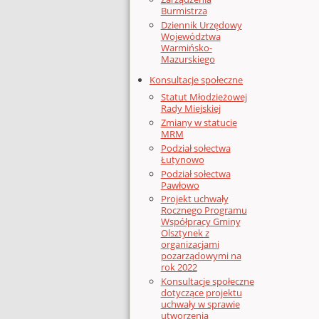
Burmistrza
Dziennik Urzędowy
Województwa
Warmińsko-
Mazurskiego
Konsultacje społeczne
Statut Młodzieżowej
Rady Miejskiej
Zmiany w statucie
MRM
Podział sołectwa
Łutynowo
Podział sołectwa
Pawłowo
Projekt uchwały
Rocznego Programu
Współpracy Gminy
Olsztynek z
organizacjami
pozarządowymi na
rok 2022
Konsultacje społeczne
dotyczące projektu
uchwały w sprawie
utworzenia