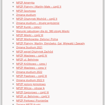
MPZP Ameryka
MPZP Platyny i Warlity Małe – część II
MPZP Sportowa
Zmiana studium
MPZP Olsztynek Wschód – część II
Zmiana studium – drugie wyłożenie
MPZP Kunki – czesc I
Warunki zabudowy dla dz. 380 obręb Mierki
MPZP Mierki – część III
MPZP Mierkowska, Zielona i Polna
MPZP Platyny, Warlity, Elgnówko, Gaj, Wigwałd i Zawady
Zmiana Studium 2021
MPZP węzeł Olsztynek Zachód
MPZP Waplewo – część IV
MPZP ul. Behringa
MPZP Królikowo – czesc I
MPZP Waplewo – czesc V
Zmiana studium 2022
MPZP Pawłowo – część III
Zmiana studium 2022 II
MPZP jezioro Jemiołowo
MPZP Wilcza – obszar A
MPZP Gąsiorowo – część III
MPZP ul. Behringa – część II
MPZP Perłowa i Pionierów
Zmiana MPZP Kunki