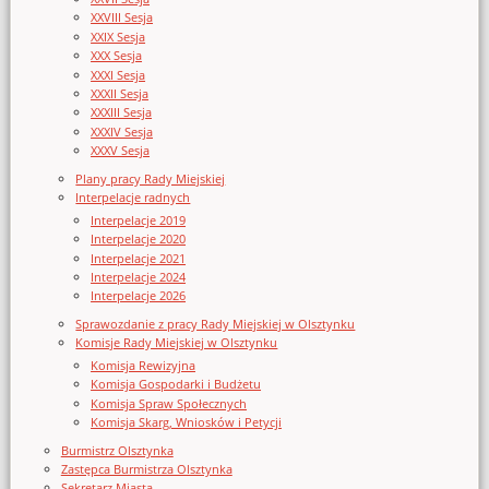
XXVIII Sesja
XXIX Sesja
XXX Sesja
XXXI Sesja
XXXII Sesja
XXXIII Sesja
XXXIV Sesja
XXXV Sesja
Plany pracy Rady Miejskiej
Interpelacje radnych
Interpelacje 2019
Interpelacje 2020
Interpelacje 2021
Interpelacje 2024
Interpelacje 2026
Sprawozdanie z pracy Rady Miejskiej w Olsztynku
Komisje Rady Miejskiej w Olsztynku
Komisja Rewizyjna
Komisja Gospodarki i Budżetu
Komisja Spraw Społecznych
Komisja Skarg, Wniosków i Petycji
Burmistrz Olsztynka
Zastępca Burmistrza Olsztynka
Sekretarz Miasta