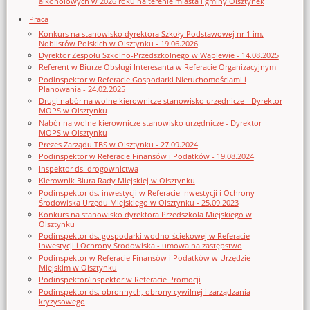
alkoholowych w 2026 roku na terenie miasta i gminy Olsztynek
Praca
Konkurs na stanowisko dyrektora Szkoły Podstawowej nr 1 im.
Noblistów Polskich w Olsztynku - 19.06.2026
Dyrektor Zespołu Szkolno-Przedszkolnego w Waplewie - 14.08.2025
Referent w Biurze Obsługi Interesanta w Referacie Organizacyjnym
Podinspektor w Referacie Gospodarki Nieruchomościami i
Planowania - 24.02.2025
Drugi nabór na wolne kierownicze stanowisko urzędnicze - Dyrektor
MOPS w Olsztynku
Nabór na wolne kierownicze stanowisko urzędnicze - Dyrektor
MOPS w Olsztynku
Prezes Zarządu TBS w Olsztynku - 27.09.2024
Podinspektor w Referacie Finansów i Podatków - 19.08.2024
Inspektor ds. drogownictwa
Kierownik Biura Rady Miejskiej w Olsztynku
Podinspektor ds. inwestycji w Referacie Inwestycji i Ochrony
Środowiska Urzędu Miejskiego w Olsztynku - 25.09.2023
Konkurs na stanowisko dyrektora Przedszkola Miejskiego w
Olsztynku
Podinspektor ds. gospodarki wodno-ściekowej w Referacie
Inwestycji i Ochrony Środowiska - umowa na zastępstwo
Podinspektor w Referacie Finansów i Podatków w Urzędzie
Miejskim w Olsztynku
Podinspektor/inspektor w Referacie Promocji
Podinspektor ds. obronnych, obrony cywilnej i zarządzania
kryzysowego