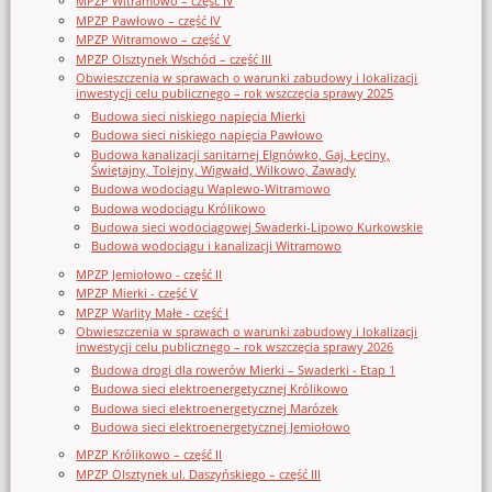
MPZP Witramowo – część IV
MPZP Pawłowo – część IV
MPZP Witramowo – część V
MPZP Olsztynek Wschód – część III
Obwieszczenia w sprawach o warunki zabudowy i lokalizacji
inwestycji celu publicznego – rok wszczęcia sprawy 2025
Budowa sieci niskiego napięcia Mierki
Budowa sieci niskiego napięcia Pawłowo
Budowa kanalizacji sanitarnej Elgnówko, Gaj, Łęciny,
Świętajny, Tolejny, Wigwałd, Wilkowo, Zawady
Budowa wodociągu Waplewo-Witramowo
Budowa wodociągu Królikowo
Budowa sieci wodociągowej Swaderki-Lipowo Kurkowskie
Budowa wodociągu i kanalizacji Witramowo
MPZP Jemiołowo - część II
MPZP Mierki - część V
MPZP Warlity Małe - część I
Obwieszczenia w sprawach o warunki zabudowy i lokalizacji
inwestycji celu publicznego – rok wszczęcia sprawy 2026
Budowa drogi dla rowerów Mierki – Swaderki - Etap 1
Budowa sieci elektroenergetycznej Królikowo
Budowa sieci elektroenergetycznej Marózek
Budowa sieci elektroenergetycznej Jemiołowo
MPZP Królikowo – część II
MPZP Olsztynek ul. Daszyńskiego – część III