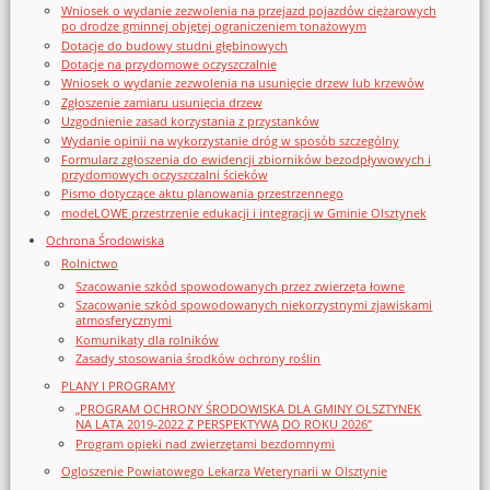
Wniosek o wydanie zezwolenia na przejazd pojazdów ciężarowych
po drodze gminnej objętej ograniczeniem tonażowym
Dotacje do budowy studni głębinowych
Dotacje na przydomowe oczyszczalnie
Wniosek o wydanie zezwolenia na usunięcie drzew lub krzewów
Zgłoszenie zamiaru usunięcia drzew
Uzgodnienie zasad korzystania z przystanków
Wydanie opinii na wykorzystanie dróg w sposób szczególny
Formularz zgłoszenia do ewidencji zbiorników bezodpływowych i
przydomowych oczyszczalni ścieków
Pismo dotyczące aktu planowania przestrzennego
modeLOWE przestrzenie edukacji i integracji w Gminie Olsztynek
Ochrona Środowiska
Rolnictwo
Szacowanie szkód spowodowanych przez zwierzęta łowne
Szacowanie szkód spowodowanych niekorzystnymi zjawiskami
atmosferycznymi
Komunikaty dla rolników
Zasady stosowania środków ochrony roślin
PLANY I PROGRAMY
„PROGRAM OCHRONY ŚRODOWISKA DLA GMINY OLSZTYNEK
NA LATA 2019-2022 Z PERSPEKTYWĄ DO ROKU 2026”
Program opieki nad zwierzętami bezdomnymi
Ogloszenie Powiatowego Lekarza Weterynarii w Olsztynie