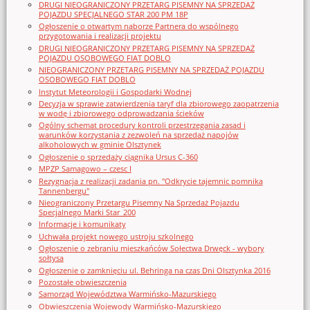
DRUGI NIEOGRANICZONY PRZETARG PISEMNY NA SPRZEDAŻ
POJAZDU SPECJALNEGO STAR 200 PM 18P
Ogłoszenie o otwartym naborze Partnera do wspólnego
przygotowania i realizacji projektu
DRUGI NIEOGRANICZONY PRZETARG PISEMNY NA SPRZEDAŻ
POJAZDU OSOBOWEGO FIAT DOBLO
NIEOGRANICZONY PRZETARG PISEMNY NA SPRZEDAŻ POJAZDU
OSOBOWEGO FIAT DOBLO
Instytut Meteorologii i Gospodarki Wodnej
Decyzja w sprawie zatwierdzenia taryf dla zbiorowego zaopatrzenia
w wodę i zbiorowego odprowadzania ścieków
Ogólny schemat procedury kontroli przestrzegania zasad i
warunków korzystania z zezwoleń na sprzedaż napojów
alkoholowych w gminie Olsztynek
Ogłoszenie o sprzedaży ciągnika Ursus C-360
MPZP Samagowo – czesc I
Rezygnacja z realizacji zadania pn. "Odkrycie tajemnic pomnika
Tannenbergu"
Nieograniczony Przetargu Pisemny Na Sprzedaż Pojazdu
Specjalnego Marki Star_200
Informacje i komunikaty
Uchwała projekt nowego ustroju szkolnego
Ogłoszenie o zebraniu mieszkańców Sołectwa Drwęck - wybory
sołtysa
Ogłoszenie o zamknięciu ul. Behringa na czas Dni Olsztynka 2016
Pozostałe obwieszczenia
Samorząd Województwa Warmińsko-Mazurskiego
Obwieszczenia Wojewody Warmińsko-Mazurskiego