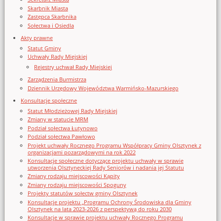
Skarbnik Miasta
Zastępca Skarbnika
Sołectwa i Osiedla
Akty prawne
Statut Gminy
Uchwały Rady Miejskiej
Rejestry uchwał Rady Miejskiej
Zarządzenia Burmistrza
Dziennik Urzędowy Województwa Warmińsko-Mazurskiego
Konsultacje społeczne
Statut Młodzieżowej Rady Miejskiej
Zmiany w statucie MRM
Podział sołectwa Łutynowo
Podział sołectwa Pawłowo
Projekt uchwały Rocznego Programu Współpracy Gminy Olsztynek z
organizacjami pozarządowymi na rok 2022
Konsultacje społeczne dotyczące projektu uchwały w sprawie
utworzenia Olsztyneckiej Rady Seniorów i nadania jej Statutu
Zmiany rodzaju miejscowości Kąpity
Zmiany rodzaju miejscowości Spoguny
Projekty statutów sołectw gminy Olsztynek
Konsultacje projektu „Programu Ochrony Środowiska dla Gminy
Olsztynek na lata 2023-2026 z perspektywą do roku 2030
Konsultacje w sprawie projektu uchwały Rocznego Programu