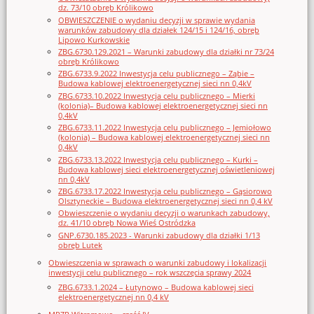
dz. 73/10 obręb Królikowo
OBWIESZCZENIE o wydaniu decyzji w sprawie wydania
warunków zabudowy dla działek 124/15 i 124/16, obręb
Lipowo Kurkowskie
ZBG.6730.129.2021 – Warunki zabudowy dla działki nr 73/24
obręb Królikowo
ZBG.6733.9.2022 Inwestycja celu publicznego – Ząbie –
Budowa kablowej elektroenergetycznej sieci nn 0,4kV
ZBG.6733.10.2022 Inwestycja celu publicznego – Mierki
(kolonia)– Budowa kablowej elektroenergetycznej sieci nn
0,4kV
ZBG.6733.11.2022 Inwestycja celu publicznego – Jemiołowo
(kolonia) – Budowa kablowej elektroenergetycznej sieci nn
0,4kV
ZBG.6733.13.2022 Inwestycja celu publicznego – Kurki –
Budowa kablowej sieci elektroenergetycznej oświetleniowej
nn 0,4kV
ZBG.6733.17.2022 Inwestycja celu publicznego – Gąsiorowo
Olsztyneckie – Budowa elektroenergetycznej sieci nn 0,4 kV
Obwieszczenie o wydaniu decyzji o warunkach zabudowy,
dz. 41/10 obręb Nowa Wieś Ostródzka
GNP.6730.185.2023 - Warunki zabudowy dla działki 1/13
obręb Lutek
Obwieszczenia w sprawach o warunki zabudowy i lokalizacji
inwestycji celu publicznego – rok wszczęcia sprawy 2024
ZBG.6733.1.2024 – Łutynowo – Budowa kablowej sieci
elektroenergetycznej nn 0,4 kV