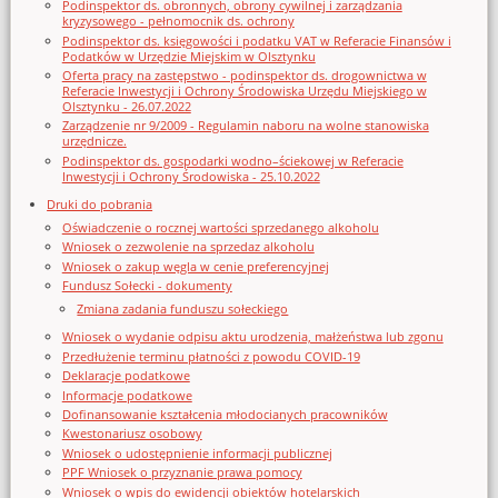
Podinspektor ds. obronnych, obrony cywilnej i zarządzania
kryzysowego - pełnomocnik ds. ochrony
Podinspektor ds. księgowości i podatku VAT w Referacie Finansów i
Podatków w Urzędzie Miejskim w Olsztynku
Oferta pracy na zastępstwo - podinspektor ds. drogownictwa w
Referacie Inwestycji i Ochrony Środowiska Urzędu Miejskiego w
Olsztynku - 26.07.2022
Zarządzenie nr 9/2009 - Regulamin naboru na wolne stanowiska
urzędnicze.
Podinspektor ds. gospodarki wodno–ściekowej w Referacie
Inwestycji i Ochrony Środowiska - 25.10.2022
Druki do pobrania
Oświadczenie o rocznej wartości sprzedanego alkoholu
Wniosek o zezwolenie na sprzedaz alkoholu
Wniosek o zakup węgla w cenie preferencyjnej
Fundusz Sołecki - dokumenty
Zmiana zadania funduszu sołeckiego
Wniosek o wydanie odpisu aktu urodzenia, małżeństwa lub zgonu
Przedłużenie terminu płatności z powodu COVID-19
Deklaracje podatkowe
Informacje podatkowe
Dofinansowanie kształcenia młodocianych pracowników
Kwestonariusz osobowy
Wniosek o udostępnienie informacji publicznej
PPF Wniosek o przyznanie prawa pomocy
Wniosek o wpis do ewidencji obiektów hotelarskich