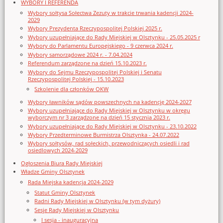
WYBORY I REFERENDA
Wybory sołtysa Sołectwa Zezuty w trakcie trwania kadencji 2024-
2029
Wybory Prezydenta Rzeczypospolitej Polskiej 2025 r.
Wybory uzupełniające do Rady Miejskiej w Olsztynku - 25.05.2025 r
Wybory do Parlamentu Europejskiego - 9 czerwca 2024 r.
Wybory samorządowe 2024 r. - 7.04.2024
Referendum zarządzone na dzień 15.10.2023 r.
Wybory do Sejmu Rzeczypospolitej Polskiej i Senatu
Rzeczypospolitej Polskiej - 15.10.2023
Szkolenie dla członków OKW
Wybory ławników sądów powszechnych na kadencję 2024-2027
Wybory uzupełniające do Rady Miejskiej w Olsztynku w okręgu
wyborczym nr 3 zarządzone na dzień 15 stycznia 2023 r.
Wybory uzupełniające do Rady Miejskiej w Olsztynku - 23.10.2022
Wybory Przedterminowe Burmistrza Olsztynka - 24.07.2022
Wybory sołtysów, rad sołeckich, przewodniczących osiedli i rad
osiedlowych 2024-2029
Ogłoszenia Biura Rady Miejskiej
Władze Gminy Olsztynek
Rada Miejska kadencja 2024-2029
Statut Gminy Olsztynek
Radni Rady Miejskiej w Olsztynku (w tym dyżury)
Sesje Rady Miejskiej w Olsztynku
I sesja - inauguracyjna