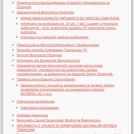
Obwieszczenia Samorządowego Kolegium Odwoławczego w
Olsztynie
Zawiadomienia Burmistrza Olsztynka
WYKAZ NIERUCHOMOŚCI WPISANYCH DO REJESTRU ZABYTKÓW.
Informacja na podstawie art. 37 ust. 1 pkt 2 ustawy o finansach
publicznych - m.in. wykonanie budżetu JST umorzenia pomoc
publiczna.
II Konkurs na realizację zadania publicznego
Obwieszczenia Ministra Infrastruktury i Budwonictwa
Sprzedaż pojazdu Volkswagen Transporter T4
Decyzje Burmistrza Olsztynka
Informacje dla Zarządców Nieruchomości
Zestawienie danych dotyczących czynszów najmu lokali
mieszkalnych, nienależących do publicznego zasobu
mieszkaniowego, w położonych na obszarze Gminy Olsztynek.
Obwieszczenia Starosty Olsztyńskiego
Zawiadomienie o wszczęciu postępowania w sprawie zmiany
pozwolenia zintegrowanego na prowadzenie instalacji
NUTRIPOL Sp. z o.o.
Ogłoszenia sprzedażowe
Ogłoszenia sprzedażowe
Uchwała reklamowa
Regionalny Zarząd Gospodarki Wodnej w Białymstoku
INFORMACJA O OPŁACIE ZA ZMNIEJSZENIE NATURALNEJ RETENCJI
TERENOWEJ