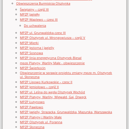
Obwieszczenia Burmistrza Olsztynka
Świętajny – część III
MPZP Jagiełły
MPZP Waplewo – czesc III
Do uchwalenia
MPZP ul. Grunwaldzka-czesc III
MPZP Olsztynek ul. Mrongowiusza – część V
MPZP Mierki
MPZP Jeziorna i Jagielly
MPZP Sosnowa
MPZP linia energetyczna Olsztynek-Biesal
mpzp Platyny, Warlity Małe - obwieszczenie
MPZP Świerkocin
Obwieszczenie w sprawie projektu zmiany mpzp m. Olsztynek
ul. Słoneczna
MPZP Lipowo Kurkowskie – czesc II
MPZP Jemiołowo – część II
MPZP ul. Leśna do węzła Olsztynek Wschód
MPZP Platyny, Warlity, Wigwałd, Gaj, Drwęck
MPZP Łutynowo
MPZP Pawłowo
MPZP Jagielly, Strazacka, Grunwaldzka, Mazurska, Warszawska
MPZP Platyny i Warlity Małe
MPZP Olsztynek ul. Poranna
MPZP Słoneczna