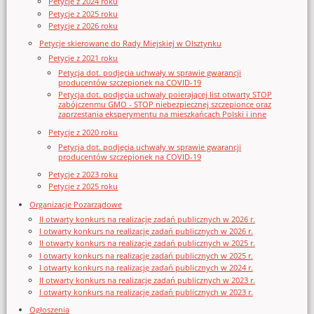
Petycje z 2024 roku
Petycje z 2025 roku
Petycje z 2026 roku
Petycje skierowane do Rady Miejskiej w Olsztynku
Petycje z 2021 roku
Petycja dot. podjęcia uchwały w sprawie gwarancji
producentów szczepionek na COVID-19
Petycja dot. podjęcia uchwały poierającej list otwarty STOP
zabójczenmu GMO - STOP niebezpiecznej szczepionce oraz
zaprzestania eksperymentu na mieszkańcach Polski i inne
Petycje z 2020 roku
Petycja dot. podjęcia uchwały w sprawie gwarancji
producentów szczepionek na COVID-19
Petycje z 2023 roku
Petycje z 2025 roku
Organizacje Pozarządowe
II otwarty konkurs na realizację zadań publicznych w 2026 r.
I otwarty konkurs na realizację zadań publicznych w 2026 r.
II otwarty konkurs na realizację zadań publicznych w 2025 r.
I otwarty konkurs na realizację zadań publicznych w 2025 r.
I otwarty konkurs na realizację zadań publicznych w 2024 r.
II otwarty konkurs na realizację zadań publicznych w 2023 r.
I otwarty konkurs na realizację zadań publicznych w 2023 r.
Ogłoszenia