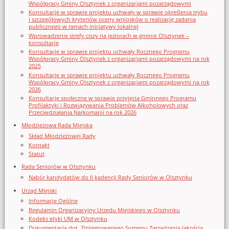
Współpracy Gminy Olsztynek z organizacjami pozarządowymi
Konsultacje w sprawie projektu uchwały w sprawie określenia trybu
i szczegółowych kryteriów oceny wniosków o realizację zadania
publicznego w ramach inicjatywy lokalnej
Wprowadzenie strefy ciszy na jeziorach w gminie Olsztynek –
konsultacje
Konsultacje w sprawie projektu uchwały Rocznego Programu
Współpracy Gminy Olsztynek z organizacjami pozarządowymi na rok
2025
Konsultacje w sprawie projektu uchwały Rocznego Programu
Współpracy Gminy Olsztynek z organizacjami pozarządowymi na rok
2026
Konsultacje społeczne w sprawie przyjęcia Gminnego Programu
Profilaktyki i Rozwiązywania Problemów Alkoholowych oraz
Przeciwdziałania Narkomanii na rok 2026
Młodzieżowa Rada Miejska
Skład Młodzieżowej Rady
Kontakt
Statut
Rada Seniorów w Olsztynku
Nabór kandydatów do II kadencji Rady Seniorów w Olsztynku
Urząd Miejski
Informacje Ogólne
Regulamin Organizacyjny Urzedu Miejskiego w Olsztynku
Kodeks etyki UM w Olsztynku
Dokumentacja dot. Zintegrowanego Systemu Zarządzania Jakością