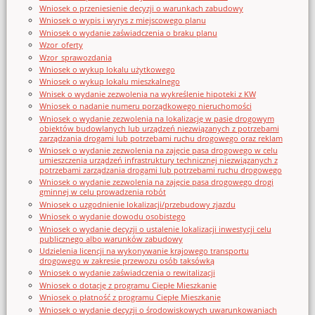
Wniosek o przeniesienie decyzji o warunkach zabudowy
Wniosek o wypis i wyrys z miejscowego planu
Wniosek o wydanie zaświadczenia o braku planu
Wzor_oferty
Wzor_sprawozdania
Wniosek o wykup lokalu użytkowego
Wniosek o wykup lokalu mieszkalnego
Wnisek o wydanie zezwolenia na wykreślenie hipoteki z KW
Wniosek o nadanie numeru porządkowego nieruchomości
Wniosek o wydanie zezwolenia na lokalizację w pasie drogowym
obiektów budowlanych lub urządzeń niezwiązanych z potrzebami
zarządzania drogami lub potrzebami ruchu drogowego oraz reklam
Wniosek o wydanie zezwolenia na zajęcie pasa drogowego w celu
umieszczenia urządzeń infrastruktury technicznej niezwiązanych z
potrzebami zarządzania drogami lub potrzebami ruchu drogowego
Wniosek o wydanie zezwolenia na zajęcie pasa drogowego drogi
gminnej w celu prowadzenia robót
Wniosek o uzgodnienie lokalizacji/przebudowy zjazdu
Wniosek o wydanie dowodu osobistego
Wniosek o wydanie decyzji o ustalenie lokalizacji inwestycji celu
publicznego albo warunków zabudowy
Udzielenia licencji na wykonywanie krajowego transportu
drogowego w zakresie przewozu osób taksówką
Wniosek o wydanie zaświadczenia o rewitalizacji
Wniosek o dotację z programu Ciepłe Mieszkanie
Wniosek o płatność z programu Ciepłe Mieszkanie
Wniosek o wydanie decyzji o środowiskowych uwarunkowaniach