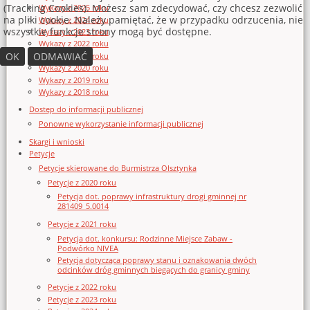
(Tracking Cookies). Możesz sam zdecydować, czy chcesz zezwolić
Wykazy z 2025 roku
na pliki cookie. Należy pamiętać, że w przypadku odrzucenia, nie
Wykazy z 2024 roku
wszystkie funkcje strony mogą być dostępne.
Wykazy z 2023 roku
Wykazy z 2022 roku
OK
ODMAWIAĆ
Wykazy z 2021 roku
Wykazy z 2020 roku
Wykazy z 2019 roku
Wykazy z 2018 roku
Dostęp do informacji publicznej
Ponowne wykorzystanie informacji publicznej
Skargi i wnioski
Petycje
Petycje skierowane do Burmistrza Olsztynka
Petycje z 2020 roku
Petycja dot. poprawy infrastruktury drogi gminnej nr
281409_5.0014
Petycje z 2021 roku
Petycja dot. konkursu: Rodzinne Miejsce Zabaw -
Podwórko NIVEA
Petycja dotycząca poprawy stanu i oznakowania dwóch
odcinków dróg gminnych biegących do granicy gminy
Petycje z 2022 roku
Petycje z 2023 roku