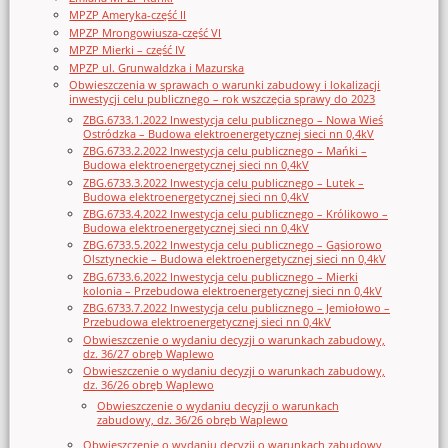
MPZP Ameryka-część II
MPZP Mrongowiusza-część VI
MPZP Mierki – część IV
MPZP ul. Grunwaldzka i Mazurska
Obwieszczenia w sprawach o warunki zabudowy i lokalizacji
inwestycji celu publicznego – rok wszczęcia sprawy do 2023
ZBG.6733.1.2022 Inwestycja celu publicznego – Nowa Wieś
Ostródzka – Budowa elektroenergetycznej sieci nn 0,4kV
ZBG.6733.2.2022 Inwestycja celu publicznego – Mańki –
Budowa elektroenergetycznej sieci nn 0,4kV
ZBG.6733.3.2022 Inwestycja celu publicznego – Lutek –
Budowa elektroenergetycznej sieci nn 0,4kV
ZBG.6733.4.2022 Inwestycja celu publicznego – Królikowo –
Budowa elektroenergetycznej sieci nn 0,4kV
ZBG.6733.5.2022 Inwestycja celu publicznego – Gąsiorowo
Olsztyneckie – Budowa elektroenergetycznej sieci nn 0,4kV
ZBG.6733.6.2022 Inwestycja celu publicznego – Mierki
kolonia – Przebudowa elektroenergetycznej sieci nn 0,4kV
ZBG.6733.7.2022 Inwestycja celu publicznego – Jemiołowo –
Przebudowa elektroenergetycznej sieci nn 0,4kV
Obwieszczenie o wydaniu decyzji o warunkach zabudowy,
dz. 36/27 obręb Waplewo
Obwieszczenie o wydaniu decyzji o warunkach zabudowy,
dz. 36/26 obręb Waplewo
Obwieszczenie o wydaniu decyzji o warunkach
zabudowy, dz. 36/26 obręb Waplewo
Obwieszczenie o wydaniu decyzji o warunkach zabudowy,