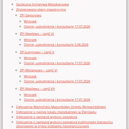
Społeczna Inicjatywa Mieszkaniowa
Zintegrowane plany inwestycyjne
ZPI Gąsiorowo
Wniosek
Opinie, uzgodnienia i konsultacje 17.07.2026
ZPI Waplewo – część VI
Wniosek
Opinie, uzgodnienia i konsultacje 5.06.2026
ZPI Łutynowo – część II
Wniosek
Opinie, uzgodnienia i konsultacje 17.07.2026
ZPI Witramowo – część VI
Wniosek
Opinie, uzgodnienia i konsultacje 17.07.2026
ZPI Waplewo – część VII
Wniosek
Opinie, uzgodnienia i konsultacje 17.07.2026
Ogłoszenia Warmińsko-Mazurskiego Urzędu Wojewódzkiego
Ogłoszenie o najmie lokalu mieszkalnego w Elgnówku
Ogłoszenie o zamiarze wyboru operatora
Ogłoszenie o zamiarze wyboru operatora publicznego transportu
zbiorowego w trybie przetargu nieograniczonego