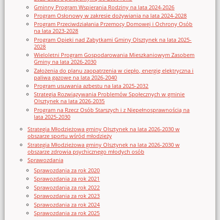
Gminny Program Wspierania Rodziny na lata 2024-2026
Program Osłonowy w zakresie dożywiania na lata 2024-2028
Program Przeciwdziałania Przemocy Domowej i Ochrony Osób
na lata 2023-2028
Program Opieki nad Zabytkami Gminy Olsztynek na lata 2025-
2028
Wieloletni Program Gospodarowania Mieszkaniowym Zasobem
Gminy na lata 2026-2030
Założenia do planu zaopatrzenia w ciepło, energię elektryczna i
paliwa gazowe na lata 2026-2040
Program usuwania azbestu na lata 2025-2032
Strategia Rozwiązywania Problemów Społecznych w gminie
Olsztynek na lata 2026-2035
Program na Rzecz Osób Starszych i z Niepełnosprawnością na
lata 2025-2030
Strategia Młodzieżowa gminy Olsztynek na lata 2026-2030 w
obszarze sportu wśród młodzieży
Strategia Młodzieżowa gminy Olsztynek na lata 2026-2030 w
obszarze zdrowia psychicznego młodych osób
Sprawozdania
Sprawozdania za rok 2020
Sprawozdania za rok 2021
Sprawozdania za rok 2022
Sprawozdania za rok 2023
Sprawozdania za rok 2024
Sprawozdania za rok 2025