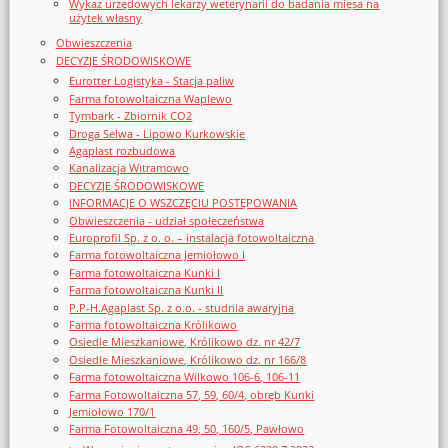
Wykaz urzędowych lekarzy weterynarii do badania mięsa na
użytek własny
Obwieszczenia
DECYZJE ŚRODOWISKOWE
Eurotter Logistyka - Stacja paliw
Farma fotowoltaiczna Waplewo
Tymbark - Zbiornik CO2
Droga Selwa - Lipowo Kurkowskie
Agaplast rozbudowa
Kanalizacja Witramowo
DECYZJE ŚRODOWISKOWE
INFORMACJE O WSZCZĘCIU POSTĘPOWANIA
Obwieszczenia - udział społeczeństwa
Europrofil Sp. z o. o. – instalacja fotowoltaiczna
Farma fotowoltaiczna Jemiołowo I
Farma fotowoltaiczna Kunki I
Farma fotowoltaiczna Kunki II
P.P-H.Agaplast Sp. z o.o. - studnia awaryjna
Farma fotowoltaiczna Królikowo
Osiedle Mieszkaniowe, Królikowo dz. nr 42/7
Osiedle Mieszkaniowe, Królikowo dz. nr 166/8
Farma fotowoltaiczna Wilkowo 106-6, 106-11
Farma Fotowoltaiczna 57, 59, 60/4, obręb Kunki
Jemiołowo 170/1
Farma Fotowoltaiczna 49, 50, 160/5, Pawłowo