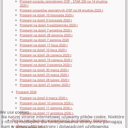
Przetarg pojazdu specjalnego OSP - STAR 200 na 14 grudnia
2020 r
Przetarg pojazdów specjalnych OSP na 04 grudnia 2020 r
Przetarg na dzień 10 listopada 2020 r
Przetarg na dzień 9 listopada 2020 r
Przetargi na dzień 9 października 2020 r
Przetargi na dzień 7 września 2020 r
Przetargi na dzień 28 sierpnia 2020 r
Przetargi na dzień 7 sierpnia 2020
Przetargi na dzień 17 lipca 2020 r
Przetarg na dzień 10 lipca 2020 r
Przetarg na dzień 26 czerwca 2020 r
Przetargi na dzień 19 czerwca 2020 r
Przetargi na dzień 3 kwietnia 2020 r
Przetarg na dzień 30 marca 2020 r
Przetarg na dzień 23 marca 2020 r
Przetarg na dzień 28 lutego 2020 r
Przetargi na dzień 21 lutego 2020 r
Przetargi 2026
Przetarg na dzień 6 marca 2026 r.
Przetargi na dzień 10 sierpnia 2026 r.
Przetarg na dzień 11 sierpnia 2026 r.
We use cookies
Przetarg na dzień 11 września 2026 r.
Na naszej stronie internetowej używamy plików cookie. Niektóre
Wykazy nieruchomości przeznaczonych do sprzedaży i dzierżawy
z nich są niezbędne dla funkcjonowania strony, inne pomagają
nam w ulepszaniu tej strony i doświadczeń użytkownika
Wykazy z 2026 roku