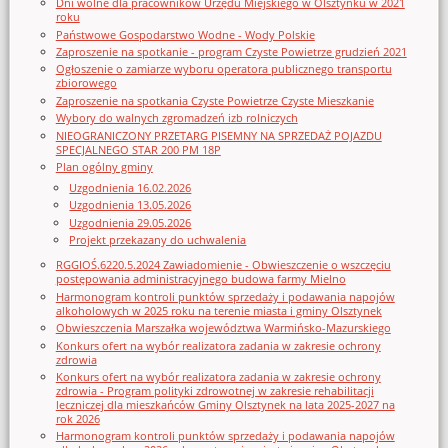
Dni wolne dla pracowników Urzędu Miejskiego w Olsztynku w 2021
roku
Państwowe Gospodarstwo Wodne - Wody Polskie
Zaproszenie na spotkanie - program Czyste Powietrze grudzień 2021
Ogłoszenie o zamiarze wyboru operatora publicznego transportu
zbiorowego
Zaproszenie na spotkania Czyste Powietrze Czyste Mieszkanie
Wybory do walnych zgromadzeń izb rolniczych
NIEOGRANICZONY PRZETARG PISEMNY NA SPRZEDAŻ POJAZDU
SPECJALNEGO STAR 200 PM 18P
Plan ogólny gminy
Uzgodnienia 16.02.2026
Uzgodnienia 13.05.2026
Uzgodnienia 29.05.2026
Projekt przekazany do uchwalenia
RGGIOŚ.6220.5.2024 Zawiadomienie - Obwieszczenie o wszczęciu
postępowania administracyjnego budowa farmy Mielno
Harmonogram kontroli punktów sprzedaży i podawania napojów
alkoholowych w 2025 roku na terenie miasta i gminy Olsztynek
Obwieszczenia Marszałka województwa Warmińsko-Mazurskiego
Konkurs ofert na wybór realizatora zadania w zakresie ochrony
zdrowia
Konkurs ofert na wybór realizatora zadania w zakresie ochrony
zdrowia - Program polityki zdrowotnej w zakresie rehabilitacji
leczniczej dla mieszkańców Gminy Olsztynek na lata 2025-2027 na
rok 2026
Harmonogram kontroli punktów sprzedaży i podawania napojów