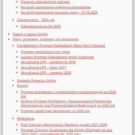
Pierwsze oświadczenie radnego
Na dzień zaprzestania pełnienia obowiązków
Na dzień rozwiązania stosunku pracy - 27.10.2025
Oświadczenia - 2026 rok
Oświadczenia za rok 2025
Raport o stanie Gminy
Plany, programy, strategie i ich wykonanie
Ponadlokalny Program Rewitalizacji Miast Sieci Cittaslow
Program rewitalizacji sieci miast
Lokalny Program Rewitalizacji gminy Olsztynek
Aktualizacja LPR – październik 2016
Aktualizacja LPR – lipiec 2017
Aktualizacja LPR – czerwiec 2018
Strategia Rozwoju Gminy
Roczne
Program współpracy z organizacjami pozarządowymi na 2026
rok
Gminny Program Profilaktyki i Rozwiązywania Problemów
Alkoholowych oraz Przeciwdziałania Narkomanii na 2026 rok
Program opieki nad zwierzętami na 2026 rok
Wieloletnie
Plan Odnowy Miejscowości Waplewo na lata 2021-2028
Program Ochrony Środowiska dla Gminy Olsztynek na lata
2023-2026 z perspektywą do 2030 roku