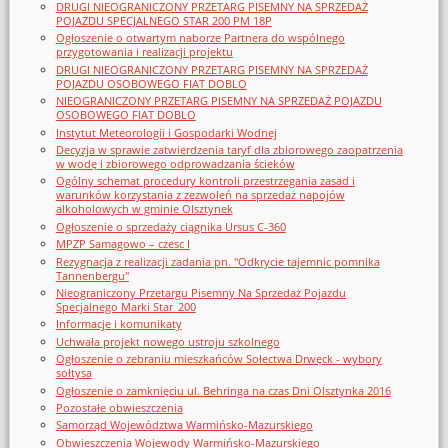
DRUGI NIEOGRANICZONY PRZETARG PISEMNY NA SPRZEDAŻ
POJAZDU SPECJALNEGO STAR 200 PM 18P
Ogłoszenie o otwartym naborze Partnera do wspólnego
przygotowania i realizacji projektu
DRUGI NIEOGRANICZONY PRZETARG PISEMNY NA SPRZEDAŻ
POJAZDU OSOBOWEGO FIAT DOBLO
NIEOGRANICZONY PRZETARG PISEMNY NA SPRZEDAŻ POJAZDU
OSOBOWEGO FIAT DOBLO
Instytut Meteorologii i Gospodarki Wodnej
Decyzja w sprawie zatwierdzenia taryf dla zbiorowego zaopatrzenia
w wodę i zbiorowego odprowadzania ścieków
Ogólny schemat procedury kontroli przestrzegania zasad i
warunków korzystania z zezwoleń na sprzedaż napojów
alkoholowych w gminie Olsztynek
Ogłoszenie o sprzedaży ciągnika Ursus C-360
MPZP Samagowo – czesc I
Rezygnacja z realizacji zadania pn. "Odkrycie tajemnic pomnika
Tannenbergu"
Nieograniczony Przetargu Pisemny Na Sprzedaż Pojazdu
Specjalnego Marki Star_200
Informacje i komunikaty
Uchwała projekt nowego ustroju szkolnego
Ogłoszenie o zebraniu mieszkańców Sołectwa Drwęck - wybory
sołtysa
Ogłoszenie o zamknięciu ul. Behringa na czas Dni Olsztynka 2016
Pozostałe obwieszczenia
Samorząd Województwa Warmińsko-Mazurskiego
Obwieszczenia Wojewody Warmińsko-Mazurskiego