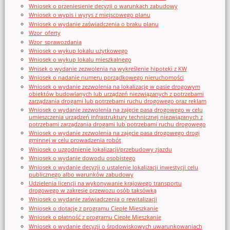
Wniosek o przeniesienie decyzji o warunkach zabudowy
Wniosek o wypis i wyrys z miejscowego planu
Wniosek o wydanie zaświadczenia o braku planu
Wzor_oferty
Wzor_sprawozdania
Wniosek o wykup lokalu użytkowego
Wniosek o wykup lokalu mieszkalnego
Wnisek o wydanie zezwolenia na wykreślenie hipoteki z KW
Wniosek o nadanie numeru porządkowego nieruchomości
Wniosek o wydanie zezwolenia na lokalizację w pasie drogowym
obiektów budowlanych lub urządzeń niezwiązanych z potrzebami
zarządzania drogami lub potrzebami ruchu drogowego oraz reklam
Wniosek o wydanie zezwolenia na zajęcie pasa drogowego w celu
umieszczenia urządzeń infrastruktury technicznej niezwiązanych z
potrzebami zarządzania drogami lub potrzebami ruchu drogowego
Wniosek o wydanie zezwolenia na zajęcie pasa drogowego drogi
gminnej w celu prowadzenia robót
Wniosek o uzgodnienie lokalizacji/przebudowy zjazdu
Wniosek o wydanie dowodu osobistego
Wniosek o wydanie decyzji o ustalenie lokalizacji inwestycji celu
publicznego albo warunków zabudowy
Udzielenia licencji na wykonywanie krajowego transportu
drogowego w zakresie przewozu osób taksówką
Wniosek o wydanie zaświadczenia o rewitalizacji
Wniosek o dotację z programu Ciepłe Mieszkanie
Wniosek o płatność z programu Ciepłe Mieszkanie
Wniosek o wydanie decyzji o środowiskowych uwarunkowaniach