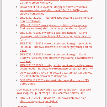
dz. 73/10 obręb Królikowo
OBWIESZCZENIE o wydaniu decyzji w sprawie wydania
warunków zabudowy dla działek 124/15 i 124/16, obręb
Lipowo Kurkowskie
ZBG.6730.129.2021 – Warunki zabudowy dla działki nr 73/24
obręb Królikowo
ZBG.6733.9.2022 Inwestycja celu publicznego – Ząbie –
Budowa kablowej elektroenergetycznej sieci nn 0,4kV
ZBG.6733.10.2022 Inwestycja celu publicznego – Mierki
(kolonia)– Budowa kablowej elektroenergetycznej sieci nn
0,4kV
ZBG.6733.11.2022 Inwestycja celu publicznego – Jemiołowo
(kolonia) – Budowa kablowej elektroenergetycznej sieci nn
0,4kV
ZBG.6733.13.2022 Inwestycja celu publicznego – Kurki –
Budowa kablowej sieci elektroenergetycznej oświetleniowej
nn 0,4kV
ZBG.6733.17.2022 Inwestycja celu publicznego – Gąsiorowo
Olsztyneckie – Budowa elektroenergetycznej sieci nn 0,4 kV
Obwieszczenie o wydaniu decyzji o warunkach zabudowy,
dz. 41/10 obręb Nowa Wieś Ostródzka
GNP.6730.185.2023 - Warunki zabudowy dla działki 1/13
obręb Lutek
Obwieszczenia w sprawach o warunki zabudowy i lokalizacji
inwestycji celu publicznego – rok wszczęcia sprawy 2024
ZBG.6733.1.2024 – Łutynowo – Budowa kablowej sieci
elektroenergetycznej nn 0,4 kV