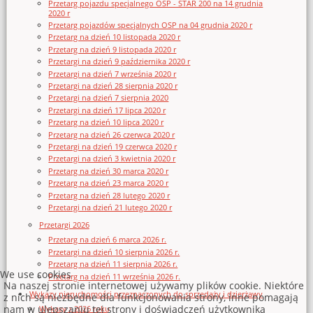
Przetarg pojazdu specjalnego OSP - STAR 200 na 14 grudnia
2020 r
Przetarg pojazdów specjalnych OSP na 04 grudnia 2020 r
Przetarg na dzień 10 listopada 2020 r
Przetarg na dzień 9 listopada 2020 r
Przetargi na dzień 9 października 2020 r
Przetargi na dzień 7 września 2020 r
Przetargi na dzień 28 sierpnia 2020 r
Przetargi na dzień 7 sierpnia 2020
Przetargi na dzień 17 lipca 2020 r
Przetarg na dzień 10 lipca 2020 r
Przetarg na dzień 26 czerwca 2020 r
Przetargi na dzień 19 czerwca 2020 r
Przetargi na dzień 3 kwietnia 2020 r
Przetarg na dzień 30 marca 2020 r
Przetarg na dzień 23 marca 2020 r
Przetarg na dzień 28 lutego 2020 r
Przetargi na dzień 21 lutego 2020 r
Przetargi 2026
Przetarg na dzień 6 marca 2026 r.
Przetargi na dzień 10 sierpnia 2026 r.
Przetarg na dzień 11 sierpnia 2026 r.
We use cookies
Przetarg na dzień 11 września 2026 r.
Na naszej stronie internetowej używamy plików cookie. Niektóre
Wykazy nieruchomości przeznaczonych do sprzedaży i dzierżawy
z nich są niezbędne dla funkcjonowania strony, inne pomagają
nam w ulepszaniu tej strony i doświadczeń użytkownika
Wykazy z 2026 roku