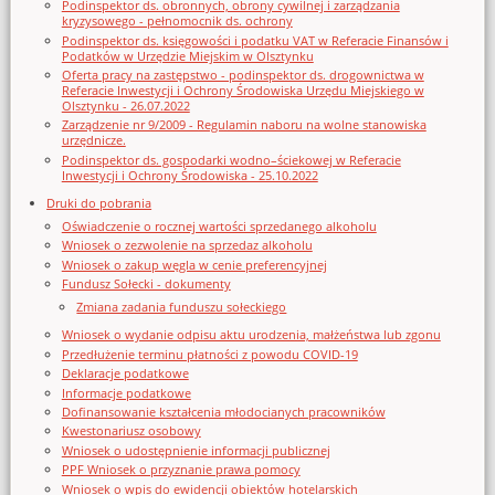
Podinspektor ds. obronnych, obrony cywilnej i zarządzania
kryzysowego - pełnomocnik ds. ochrony
Podinspektor ds. księgowości i podatku VAT w Referacie Finansów i
Podatków w Urzędzie Miejskim w Olsztynku
Oferta pracy na zastępstwo - podinspektor ds. drogownictwa w
Referacie Inwestycji i Ochrony Środowiska Urzędu Miejskiego w
Olsztynku - 26.07.2022
Zarządzenie nr 9/2009 - Regulamin naboru na wolne stanowiska
urzędnicze.
Podinspektor ds. gospodarki wodno–ściekowej w Referacie
Inwestycji i Ochrony Środowiska - 25.10.2022
Druki do pobrania
Oświadczenie o rocznej wartości sprzedanego alkoholu
Wniosek o zezwolenie na sprzedaz alkoholu
Wniosek o zakup węgla w cenie preferencyjnej
Fundusz Sołecki - dokumenty
Zmiana zadania funduszu sołeckiego
Wniosek o wydanie odpisu aktu urodzenia, małżeństwa lub zgonu
Przedłużenie terminu płatności z powodu COVID-19
Deklaracje podatkowe
Informacje podatkowe
Dofinansowanie kształcenia młodocianych pracowników
Kwestonariusz osobowy
Wniosek o udostępnienie informacji publicznej
PPF Wniosek o przyznanie prawa pomocy
Wniosek o wpis do ewidencji obiektów hotelarskich