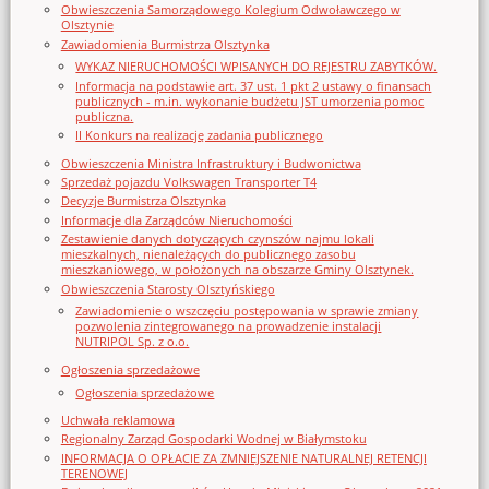
Obwieszczenia Samorządowego Kolegium Odwoławczego w
Olsztynie
Zawiadomienia Burmistrza Olsztynka
WYKAZ NIERUCHOMOŚCI WPISANYCH DO REJESTRU ZABYTKÓW.
Informacja na podstawie art. 37 ust. 1 pkt 2 ustawy o finansach
publicznych - m.in. wykonanie budżetu JST umorzenia pomoc
publiczna.
II Konkurs na realizację zadania publicznego
Obwieszczenia Ministra Infrastruktury i Budwonictwa
Sprzedaż pojazdu Volkswagen Transporter T4
Decyzje Burmistrza Olsztynka
Informacje dla Zarządców Nieruchomości
Zestawienie danych dotyczących czynszów najmu lokali
mieszkalnych, nienależących do publicznego zasobu
mieszkaniowego, w położonych na obszarze Gminy Olsztynek.
Obwieszczenia Starosty Olsztyńskiego
Zawiadomienie o wszczęciu postępowania w sprawie zmiany
pozwolenia zintegrowanego na prowadzenie instalacji
NUTRIPOL Sp. z o.o.
Ogłoszenia sprzedażowe
Ogłoszenia sprzedażowe
Uchwała reklamowa
Regionalny Zarząd Gospodarki Wodnej w Białymstoku
INFORMACJA O OPŁACIE ZA ZMNIEJSZENIE NATURALNEJ RETENCJI
TERENOWEJ