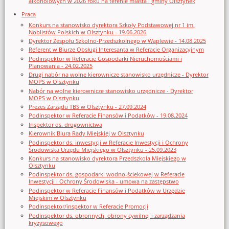
alkoholowych w 2026 roku na terenie miasta i gminy Olsztynek
Praca
Konkurs na stanowisko dyrektora Szkoły Podstawowej nr 1 im.
Noblistów Polskich w Olsztynku - 19.06.2026
Dyrektor Zespołu Szkolno-Przedszkolnego w Waplewie - 14.08.2025
Referent w Biurze Obsługi Interesanta w Referacie Organizacyjnym
Podinspektor w Referacie Gospodarki Nieruchomościami i
Planowania - 24.02.2025
Drugi nabór na wolne kierownicze stanowisko urzędnicze - Dyrektor
MOPS w Olsztynku
Nabór na wolne kierownicze stanowisko urzędnicze - Dyrektor
MOPS w Olsztynku
Prezes Zarządu TBS w Olsztynku - 27.09.2024
Podinspektor w Referacie Finansów i Podatków - 19.08.2024
Inspektor ds. drogownictwa
Kierownik Biura Rady Miejskiej w Olsztynku
Podinspektor ds. inwestycji w Referacie Inwestycji i Ochrony
Środowiska Urzędu Miejskiego w Olsztynku - 25.09.2023
Konkurs na stanowisko dyrektora Przedszkola Miejskiego w
Olsztynku
Podinspektor ds. gospodarki wodno-ściekowej w Referacie
Inwestycji i Ochrony Środowiska - umowa na zastępstwo
Podinspektor w Referacie Finansów i Podatków w Urzędzie
Miejskim w Olsztynku
Podinspektor/inspektor w Referacie Promocji
Podinspektor ds. obronnych, obrony cywilnej i zarządzania
kryzysowego