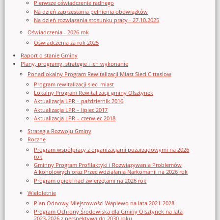
Pierwsze oświadczenie radnego
Na dzień zaprzestania pełnienia obowiązków
Na dzień rozwiązania stosunku pracy - 27.10.2025
Oświadczenia - 2026 rok
Oświadczenia za rok 2025
Raport o stanie Gminy
Plany, programy, strategie i ich wykonanie
Ponadlokalny Program Rewitalizacji Miast Sieci Cittaslow
Program rewitalizacji sieci miast
Lokalny Program Rewitalizacji gminy Olsztynek
Aktualizacja LPR – październik 2016
Aktualizacja LPR – lipiec 2017
Aktualizacja LPR – czerwiec 2018
Strategia Rozwoju Gminy
Roczne
Program współpracy z organizacjami pozarządowymi na 2026
rok
Gminny Program Profilaktyki i Rozwiązywania Problemów
Alkoholowych oraz Przeciwdziałania Narkomanii na 2026 rok
Program opieki nad zwierzętami na 2026 rok
Wieloletnie
Plan Odnowy Miejscowości Waplewo na lata 2021-2028
Program Ochrony Środowiska dla Gminy Olsztynek na lata
2023-2026 z perspektywą do 2030 roku