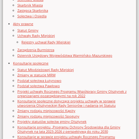
Skarbnik Miasta
Zastępca Skarbnika
Sołectwa i Osiedla
Akty prawne
Statut Gminy
Uchwały Rady Miejskiej
Rejestry uchwał Rady Miejskiej
Zarządzenia Burmistrza
Dziennik Urzędowy Województwa Warmińsko-Mazurskiego
Konsultacje społeczne
Statut Młodzieżowej Rady Miejskiej
Zmiany w statucie MRM
Podział sołectwa Łutynowo
Podział sołectwa Pawłowo
Projekt uchwały Rocznego Programu Współpracy Gminy Olsztynek z
organizacjami pozarządowymi na rok 2022
Konsultacje społeczne dotyczące projektu uchwały w sprawie
utworzenia Olsztyneckiej Rady Seniorów i nadania jej Statutu
Zmiany rodzaju miejscowości Kąpity
Zmiany rodzaju miejscowości Spoguny
Projekty statutów sołectw gminy Olsztynek
Konsultacje projektu „Programu Ochrony Środowiska dla Gminy
Olsztynek na lata 2023-2026 z perspektywą do roku 2030
Konsultacje w sprawie projektu uchwały Rocznego Programu