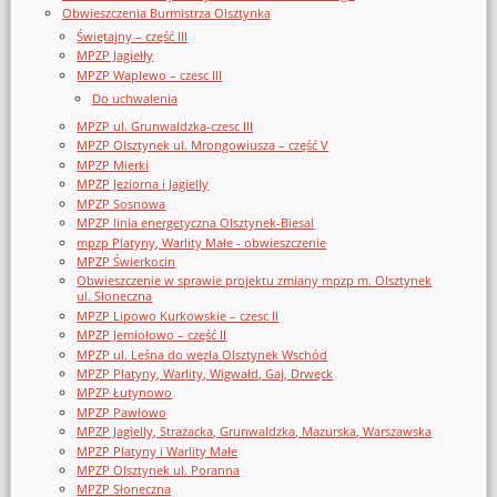
Obwieszczenia Burmistrza Olsztynka
Świętajny – część III
MPZP Jagiełły
MPZP Waplewo – czesc III
Do uchwalenia
MPZP ul. Grunwaldzka-czesc III
MPZP Olsztynek ul. Mrongowiusza – część V
MPZP Mierki
MPZP Jeziorna i Jagielly
MPZP Sosnowa
MPZP linia energetyczna Olsztynek-Biesal
mpzp Platyny, Warlity Małe - obwieszczenie
MPZP Świerkocin
Obwieszczenie w sprawie projektu zmiany mpzp m. Olsztynek
ul. Słoneczna
MPZP Lipowo Kurkowskie – czesc II
MPZP Jemiołowo – część II
MPZP ul. Leśna do węzła Olsztynek Wschód
MPZP Platyny, Warlity, Wigwałd, Gaj, Drwęck
MPZP Łutynowo
MPZP Pawłowo
MPZP Jagielly, Strazacka, Grunwaldzka, Mazurska, Warszawska
MPZP Platyny i Warlity Małe
MPZP Olsztynek ul. Poranna
MPZP Słoneczna