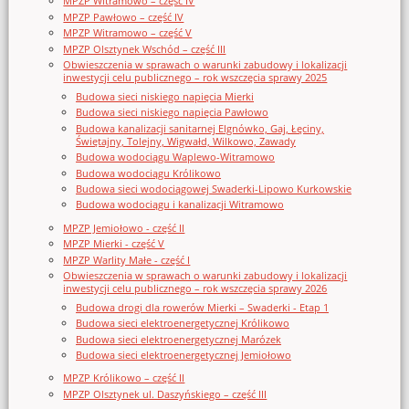
MPZP Witramowo – część IV
MPZP Pawłowo – część IV
MPZP Witramowo – część V
MPZP Olsztynek Wschód – część III
Obwieszczenia w sprawach o warunki zabudowy i lokalizacji
inwestycji celu publicznego – rok wszczęcia sprawy 2025
Budowa sieci niskiego napięcia Mierki
Budowa sieci niskiego napięcia Pawłowo
Budowa kanalizacji sanitarnej Elgnówko, Gaj, Łęciny,
Świętajny, Tolejny, Wigwałd, Wilkowo, Zawady
Budowa wodociągu Waplewo-Witramowo
Budowa wodociągu Królikowo
Budowa sieci wodociągowej Swaderki-Lipowo Kurkowskie
Budowa wodociągu i kanalizacji Witramowo
MPZP Jemiołowo - część II
MPZP Mierki - część V
MPZP Warlity Małe - część I
Obwieszczenia w sprawach o warunki zabudowy i lokalizacji
inwestycji celu publicznego – rok wszczęcia sprawy 2026
Budowa drogi dla rowerów Mierki – Swaderki - Etap 1
Budowa sieci elektroenergetycznej Królikowo
Budowa sieci elektroenergetycznej Marózek
Budowa sieci elektroenergetycznej Jemiołowo
MPZP Królikowo – część II
MPZP Olsztynek ul. Daszyńskiego – część III