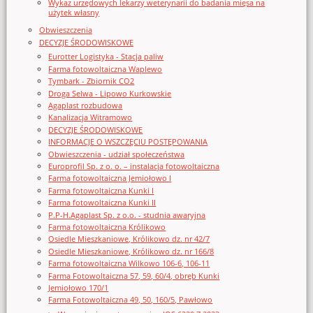
Wykaz urzędowych lekarzy weterynarii do badania mięsa na
użytek własny
Obwieszczenia
DECYZJE ŚRODOWISKOWE
Eurotter Logistyka - Stacja paliw
Farma fotowoltaiczna Waplewo
Tymbark - Zbiornik CO2
Droga Selwa - Lipowo Kurkowskie
Agaplast rozbudowa
Kanalizacja Witramowo
DECYZJE ŚRODOWISKOWE
INFORMACJE O WSZCZĘCIU POSTĘPOWANIA
Obwieszczenia - udział społeczeństwa
Europrofil Sp. z o. o. – instalacja fotowoltaiczna
Farma fotowoltaiczna Jemiołowo I
Farma fotowoltaiczna Kunki I
Farma fotowoltaiczna Kunki II
P.P-H.Agaplast Sp. z o.o. - studnia awaryjna
Farma fotowoltaiczna Królikowo
Osiedle Mieszkaniowe, Królikowo dz. nr 42/7
Osiedle Mieszkaniowe, Królikowo dz. nr 166/8
Farma fotowoltaiczna Wilkowo 106-6, 106-11
Farma Fotowoltaiczna 57, 59, 60/4, obręb Kunki
Jemiołowo 170/1
Farma Fotowoltaiczna 49, 50, 160/5, Pawłowo