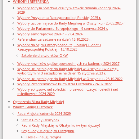
WYBORY I REFERENDA
Wybory sołtysa Sołectwa Zezuty w trakcie trwania kadencji 2024-
2029
Wybory Prezydenta Rzeczypospolitej Polskiej 2025 r.
Wybory uzupełniające do Rady Miejskiej w Olsztynku - 25.05.2025 r
Wybory do Parlamentu Europejskiego - 9 czerwca 2024 r.
Wybory samorządowe 2024 r. - 7.04.2024
Referendum zarządzone na dzień 15.10.2023 r.
Wybory do Sejmu Rzeczypospolitej Polskiej i Senatu
Rzeczypospolitej Polskiej - 15.10.2023
Szkolenie dla członków OKW
Wybory ławników sądów powszechnych na kadencję 2024-2027
Wybory uzupełniające do Rady Miejskiej w Olsztynku w okręgu
wyborczym nr 3 zarządzone na dzień 15 stycznia 2023 r.
Wybory uzupełniające do Rady Miejskiej w Olsztynku - 23.10.2022
Wybory Przedterminowe Burmistrza Olsztynka - 24.07.2022
Wybory sołtysów, rad sołeckich, przewodniczących osiedli i rad
osiedlowych 2024-2029
Ogłoszenia Biura Rady Miejskiej
Władze Gminy Olsztynek
Rada Miejska kadencja 2024-2029
Statut Gminy Olsztynek
Radni Rady Miejskiej w Olsztynku (w tym dyżury)
Sesje Rady Miejskiej w Olsztynku
I sesja - inauguracyjna