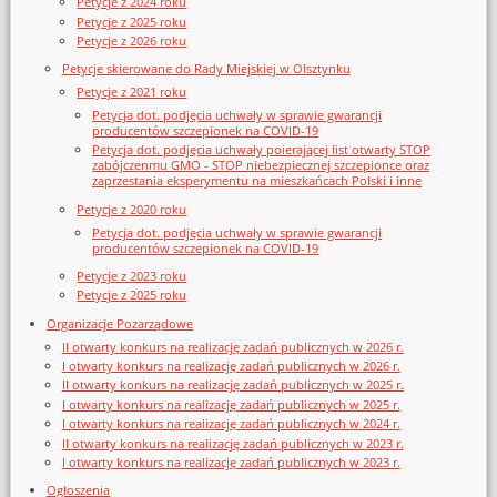
Petycje z 2024 roku
Petycje z 2025 roku
Petycje z 2026 roku
Petycje skierowane do Rady Miejskiej w Olsztynku
Petycje z 2021 roku
Petycja dot. podjęcia uchwały w sprawie gwarancji
producentów szczepionek na COVID-19
Petycja dot. podjęcia uchwały poierającej list otwarty STOP
zabójczenmu GMO - STOP niebezpiecznej szczepionce oraz
zaprzestania eksperymentu na mieszkańcach Polski i inne
Petycje z 2020 roku
Petycja dot. podjęcia uchwały w sprawie gwarancji
producentów szczepionek na COVID-19
Petycje z 2023 roku
Petycje z 2025 roku
Organizacje Pozarządowe
II otwarty konkurs na realizację zadań publicznych w 2026 r.
I otwarty konkurs na realizację zadań publicznych w 2026 r.
II otwarty konkurs na realizację zadań publicznych w 2025 r.
I otwarty konkurs na realizację zadań publicznych w 2025 r.
I otwarty konkurs na realizację zadań publicznych w 2024 r.
II otwarty konkurs na realizację zadań publicznych w 2023 r.
I otwarty konkurs na realizację zadań publicznych w 2023 r.
Ogłoszenia