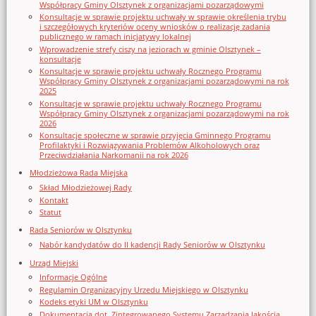
Współpracy Gminy Olsztynek z organizacjami pozarządowymi
Konsultacje w sprawie projektu uchwały w sprawie określenia trybu
i szczegółowych kryteriów oceny wniosków o realizację zadania
publicznego w ramach inicjatywy lokalnej
Wprowadzenie strefy ciszy na jeziorach w gminie Olsztynek –
konsultacje
Konsultacje w sprawie projektu uchwały Rocznego Programu
Współpracy Gminy Olsztynek z organizacjami pozarządowymi na rok
2025
Konsultacje w sprawie projektu uchwały Rocznego Programu
Współpracy Gminy Olsztynek z organizacjami pozarządowymi na rok
2026
Konsultacje społeczne w sprawie przyjęcia Gminnego Programu
Profilaktyki i Rozwiązywania Problemów Alkoholowych oraz
Przeciwdziałania Narkomanii na rok 2026
Młodzieżowa Rada Miejska
Skład Młodzieżowej Rady
Kontakt
Statut
Rada Seniorów w Olsztynku
Nabór kandydatów do II kadencji Rady Seniorów w Olsztynku
Urząd Miejski
Informacje Ogólne
Regulamin Organizacyjny Urzedu Miejskiego w Olsztynku
Kodeks etyki UM w Olsztynku
Dokumentacja dot. Zintegrowanego Systemu Zarządzania Jakością