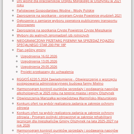
Dni wolne dla pracowników Urzędu Miejskiego w Olsztynku w 2021
roku
Państwowe Gospodarstwo Wodne - Wody Polskie
Zaproszenie na spotkanie - program Czyste Powietrze grudzień 2021
Ogłoszenie o zamiarze wyboru operatora publicznego transportu
zbiorowego
Zaproszenie na spotkania Czyste Powietrze Czyste Mieszkanie
Wybory do walnych zgromadzeń izb rolniczych
NIEOGRANICZONY PRZETARG PISEMNY NA SPRZEDAŻ POJAZDU
SPECJALNEGO STAR 200 PM 18P
Plan ogólny gminy
Uzgodnienia 16.02.2026
Uzgodnienia 13.05.2026
Uzgodnienia 29.05.2026
Projekt przekazany do uchwalenia
RGGIOŚ.6220.5.2024 Zawiadomienie - Obwieszczenie o wszczęciu
postępowania administracyjnego budowa farmy Mielno
Harmonogram kontroli punktów sprzedaży i podawania napojów
alkoholowych w 2025 roku na terenie miasta i gminy Olsztynek
Obwieszczenia Marszałka województwa Warmińsko-Mazurskiego
Konkurs ofert na wybór realizatora zadania w zakresie ochrony
zdrowia
Konkurs ofert na wybór realizatora zadania w zakresie ochrony
zdrowia - Program polityki zdrowotnej w zakresie rehabilitacji
leczniczej dla mieszkańców Gminy Olsztynek na lata 2025-2027 na
rok 2026
Harmonogram kontroli punktów sprzedaży i podawania napojów