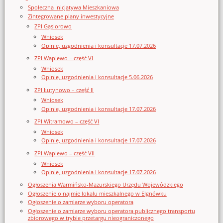
Społeczna Inicjatywa Mieszkaniowa
Zintegrowane plany inwestycyjne
ZPI Gąsiorowo
Wniosek
Opinie, uzgodnienia i konsultacje 17.07.2026
ZPI Waplewo – część VI
Wniosek
Opinie, uzgodnienia i konsultacje 5.06.2026
ZPI Łutynowo – część II
Wniosek
Opinie, uzgodnienia i konsultacje 17.07.2026
ZPI Witramowo – część VI
Wniosek
Opinie, uzgodnienia i konsultacje 17.07.2026
ZPI Waplewo – część VII
Wniosek
Opinie, uzgodnienia i konsultacje 17.07.2026
Ogłoszenia Warmińsko-Mazurskiego Urzędu Wojewódzkiego
Ogłoszenie o najmie lokalu mieszkalnego w Elgnówku
Ogłoszenie o zamiarze wyboru operatora
Ogłoszenie o zamiarze wyboru operatora publicznego transportu
zbiorowego w trybie przetargu nieograniczonego