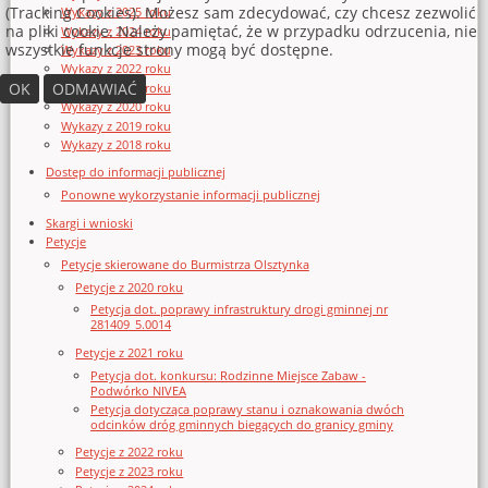
(Tracking Cookies). Możesz sam zdecydować, czy chcesz zezwolić
Wykazy z 2025 roku
na pliki cookie. Należy pamiętać, że w przypadku odrzucenia, nie
Wykazy z 2024 roku
wszystkie funkcje strony mogą być dostępne.
Wykazy z 2023 roku
Wykazy z 2022 roku
OK
ODMAWIAĆ
Wykazy z 2021 roku
Wykazy z 2020 roku
Wykazy z 2019 roku
Wykazy z 2018 roku
Dostęp do informacji publicznej
Ponowne wykorzystanie informacji publicznej
Skargi i wnioski
Petycje
Petycje skierowane do Burmistrza Olsztynka
Petycje z 2020 roku
Petycja dot. poprawy infrastruktury drogi gminnej nr
281409_5.0014
Petycje z 2021 roku
Petycja dot. konkursu: Rodzinne Miejsce Zabaw -
Podwórko NIVEA
Petycja dotycząca poprawy stanu i oznakowania dwóch
odcinków dróg gminnych biegących do granicy gminy
Petycje z 2022 roku
Petycje z 2023 roku