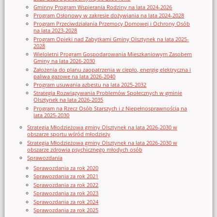
Gminny Program Wspierania Rodziny na lata 2024-2026
Program Osłonowy w zakresie dożywiania na lata 2024-2028
Program Przeciwdziałania Przemocy Domowej i Ochrony Osób
na lata 2023-2028
Program Opieki nad Zabytkami Gminy Olsztynek na lata 2025-
2028
Wieloletni Program Gospodarowania Mieszkaniowym Zasobem
Gminy na lata 2026-2030
Założenia do planu zaopatrzenia w ciepło, energię elektryczna i
paliwa gazowe na lata 2026-2040
Program usuwania azbestu na lata 2025-2032
Strategia Rozwiązywania Problemów Społecznych w gminie
Olsztynek na lata 2026-2035
Program na Rzecz Osób Starszych i z Niepełnosprawnością na
lata 2025-2030
Strategia Młodzieżowa gminy Olsztynek na lata 2026-2030 w
obszarze sportu wśród młodzieży
Strategia Młodzieżowa gminy Olsztynek na lata 2026-2030 w
obszarze zdrowia psychicznego młodych osób
Sprawozdania
Sprawozdania za rok 2020
Sprawozdania za rok 2021
Sprawozdania za rok 2022
Sprawozdania za rok 2023
Sprawozdania za rok 2024
Sprawozdania za rok 2025