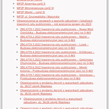
MPZP Ameryka-część II
MPZP Mrongowiusza-część VI
MPZP Mierki – część IV
MPZP ul. Grunwaldzka i Mazurska
Obwieszczenia w sprawach o warunki zabudowy i lokalizacji
inwestycji celu publicznego – rok wszczęcia sprawy do 2023
ZBG.6733.1.2022 Inwestycja celu publicznego – Nowa Wieś
Ostródzka – Budowa elektroenergetycznej sieci nn 0,4kV
ZBG.6733.2.2022 Inwestycja celu publicznego – Mańki –
Budowa elektroenergetycznej sieci nn 0,4kV
ZBG.6733.3.2022 Inwestycja celu publicznego – Lutek –
Budowa elektroenergetycznej sieci nn 0,4kV
ZBG.6733.4.2022 Inwestycja celu publicznego – Królikowo –
Budowa elektroenergetycznej sieci nn 0,4kV
ZBG.6733.5.2022 Inwestycja celu publicznego – Gąsiorowo
Olsztyneckie – Budowa elektroenergetycznej sieci nn 0,4kV
ZBG.6733.6.2022 Inwestycja celu publicznego – Mierki
kolonia – Przebudowa elektroenergetycznej sieci nn 0,4kV
ZBG.6733.7.2022 Inwestycja celu publicznego – Jemiołowo –
Przebudowa elektroenergetycznej sieci nn 0,4kV
Obwieszczenie o wydaniu decyzji o warunkach zabudowy,
dz. 36/27 obręb Waplewo
Obwieszczenie o wydaniu decyzji o warunkach zabudowy,
dz. 36/26 obręb Waplewo
Obwieszczenie o wydaniu decyzji o warunkach
zabudowy, dz. 36/26 obręb Waplewo
Obwieszczenie o wydaniu decyzji o warunkach zabudowy,