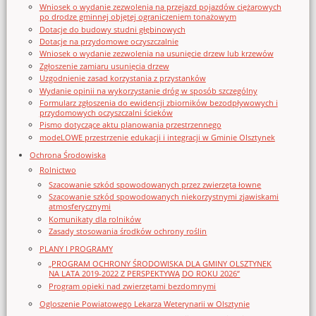
Wniosek o wydanie zezwolenia na przejazd pojazdów ciężarowych
po drodze gminnej objętej ograniczeniem tonażowym
Dotacje do budowy studni głębinowych
Dotacje na przydomowe oczyszczalnie
Wniosek o wydanie zezwolenia na usunięcie drzew lub krzewów
Zgłoszenie zamiaru usunięcia drzew
Uzgodnienie zasad korzystania z przystanków
Wydanie opinii na wykorzystanie dróg w sposób szczególny
Formularz zgłoszenia do ewidencji zbiorników bezodpływowych i
przydomowych oczyszczalni ścieków
Pismo dotyczące aktu planowania przestrzennego
modeLOWE przestrzenie edukacji i integracji w Gminie Olsztynek
Ochrona Środowiska
Rolnictwo
Szacowanie szkód spowodowanych przez zwierzęta łowne
Szacowanie szkód spowodowanych niekorzystnymi zjawiskami
atmosferycznymi
Komunikaty dla rolników
Zasady stosowania środków ochrony roślin
PLANY I PROGRAMY
„PROGRAM OCHRONY ŚRODOWISKA DLA GMINY OLSZTYNEK
NA LATA 2019-2022 Z PERSPEKTYWĄ DO ROKU 2026”
Program opieki nad zwierzętami bezdomnymi
Ogloszenie Powiatowego Lekarza Weterynarii w Olsztynie