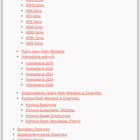
XXVIII Sesja
XXIX Sesja
XXX Sesja
XXXI Sesja
XXXII Sesja
XXXIII Sesja
XXXIV Sesja
XXXV Sesja
Plany pracy Rady Miejskiej
Interpelacje radnych
Interpelacje 2019
Interpelacje 2020
Interpelacje 2021
Interpelacje 2024
Interpelacje 2026
Sprawozdanie z pracy Rady Miejskiej w Olsztynku
Komisje Rady Miejskiej w Olsztynku
Komisja Rewizyjna
Komisja Gospodarki i Budżetu
Komisja Spraw Społecznych
Komisja Skarg, Wniosków i Petycji
Burmistrz Olsztynka
Zastępca Burmistrza Olsztynka
Sekretarz Miasta