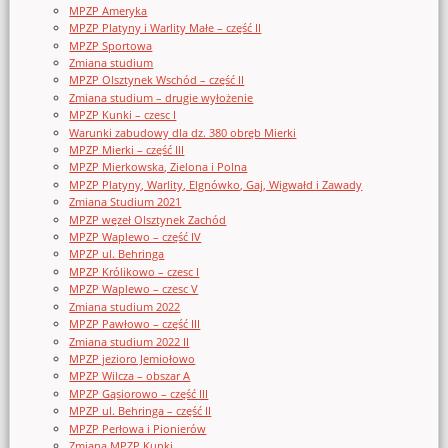
MPZP Ameryka
MPZP Platyny i Warlity Małe – część II
MPZP Sportowa
Zmiana studium
MPZP Olsztynek Wschód – część II
Zmiana studium – drugie wyłożenie
MPZP Kunki – czesc I
Warunki zabudowy dla dz. 380 obręb Mierki
MPZP Mierki – część III
MPZP Mierkowska, Zielona i Polna
MPZP Platyny, Warlity, Elgnówko, Gaj, Wigwałd i Zawady
Zmiana Studium 2021
MPZP węzeł Olsztynek Zachód
MPZP Waplewo – część IV
MPZP ul. Behringa
MPZP Królikowo – czesc I
MPZP Waplewo – czesc V
Zmiana studium 2022
MPZP Pawłowo – część III
Zmiana studium 2022 II
MPZP jezioro Jemiołowo
MPZP Wilcza – obszar A
MPZP Gąsiorowo – część III
MPZP ul. Behringa – część II
MPZP Perłowa i Pionierów
Zmiana MPZP Kunki