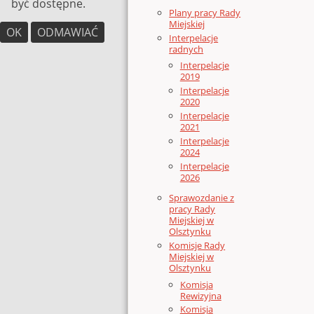
być dostępne.
Plany pracy Rady
Miejskiej
OK
ODMAWIAĆ
Interpelacje
radnych
Interpelacje
2019
Interpelacje
2020
Interpelacje
2021
Interpelacje
2024
Interpelacje
2026
Sprawozdanie z
pracy Rady
Miejskiej w
Olsztynku
Komisje Rady
Miejskiej w
Olsztynku
Komisja
Rewizyjna
Komisja