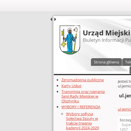
UDOSTĘPNIJ
Urząd Miejski
Biuletyn Informacji Pu
Menu główne
Strona główna
Tel
Dodatkowe zasoby (lewa kolumn
Zgromadzenia publiczne
Głównej 
Jesteś 
Karty Usług
ul.jemi
Transmisja oraz nagrania
ul.je
Sesji Rady Miejskiej w
Olsztynku
WYBORY I REFERENDA
ul.jemi
Wybory sołtysa
Sołectwa Zezuty w
Szcze
trakcie trwania
Supe
kadencji 2024-2029
1457