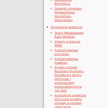
Burmistrza
Dziennik Urzędowy
Województwa
Warmińsko-
Mazurskiego
Konsultacje społeczne
Statut Młodzieżowej
Rady Miejskiej
Zmiany w statucie
MRM
Podział sołectwa
Łutynowo
Podział sołectwa
Pawłowo
Projekt uchwały
Rocznego Programu
Współpracy Gminy
Olsztynek z
organizacjami
pozarządowymi na
rok 2022
Konsultacje społeczne
dotyczące projektu
uchwały w sprawie
utworzenia