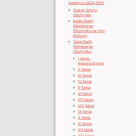
kadencja 2024-2029
Statut Gminy
Olsztynek
Radni Rady
Miejskiej w
Olsztynku (w tym
dyżury)
Sesje Rady
Miejskiej w
Olsztynku
I sesja -
inauguracyjna
II Sesja
III Sesja
IV Sesja
V Sesja
VI Sesja
VII Sesja
VIII Sesja
IX Sesja
X Sesja
XI Sesja
XII Sesja
XIII Sesja