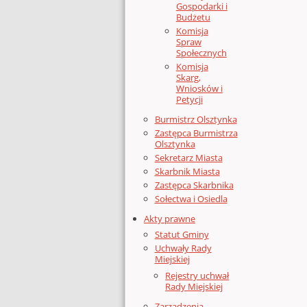
Gospodarki i
Budżetu
Komisja
Spraw
Społecznych
Komisja
Skarg,
Wniosków i
Petycji
Burmistrz Olsztynka
Zastępca Burmistrza
Olsztynka
Sekretarz Miasta
Skarbnik Miasta
Zastępca Skarbnika
Sołectwa i Osiedla
Akty prawne
Statut Gminy
Uchwały Rady
Miejskiej
Rejestry uchwał
Rady Miejskiej
Zarządzenia