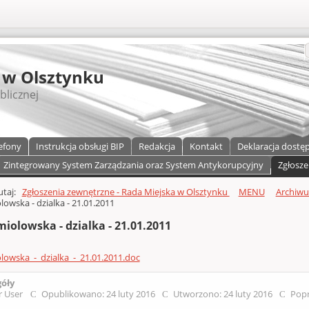
S
 w Olsztynku
blicznej
efony
Instrukcja obsługi BIP
Redakcja
Kontakt
Deklaracja dostę
Zintegrowany System Zarządzania oraz System Antykorupcyjny
Zgłosze
a)
zawartości
tutaj:
Zgłoszenia zewnętrzne - Rada Miejska w Olsztynku
MENU
Archiw
olowska - dzialka - 21.01.2011
miolowska - dzialka - 21.01.2011
olowska_-_dzialka_-_21.01.2011.doc
góły
r User
Opublikowano: 24 luty 2016
Utworzono: 24 luty 2016
Popr