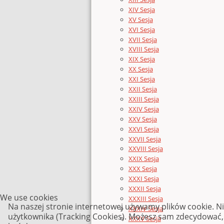
XIV Sesja
XV Sesja
XVI Sesja
XVII Sesja
XVIII Sesja
XIX Sesja
XX Sesja
XXI Sesja
XXII Sesja
XXIII Sesja
XXIV Sesja
XXV Sesja
XXVI Sesja
XXVII Sesja
XXVIII Sesja
XXIX Sesja
XXX Sesja
XXXI Sesja
XXXII Sesja
We use cookies
XXXIII Sesja
Na naszej stronie internetowej używamy plików cookie. N
XXXIV Sesja
użytkownika (Tracking Cookies). Możesz sam zdecydować, c
XXXV Sesja