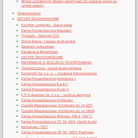
Wykaz urzędowych lekarzy weterynarii do badania mięsa na
użytek własny
Obwieszczenia
DECYZJE ŚRODOWISKOWE
Eurotter Logistyka - Stacja paliw
Farma fotowoltaiczna Waplewo
Tymbark - Zbiornik CO2
Droga Selwa - Lipowo Kurkowskie
Agaplast rozbudowa
Kanalizacja Witramowo
DECYZJE ŚRODOWISKOWE
INFORMACJE O WSZCZĘCIU POSTĘPOWANIA
Obwieszczenia - udział społeczeństwa
Europrofil Sp. z o. o. – instalacja fotowoltaiczna
Farma fotowoltaiczna Jemiołowo I
Farma fotowoltaiczna Kunki I
Farma fotowoltaiczna Kunki II
P.P-H.Agaplast Sp. z o.o. - studnia awaryjna
Farma fotowoltaiczna Królikowo
Osiedle Mieszkaniowe, Królikowo dz. nr 42/7
Osiedle Mieszkaniowe, Królikowo dz. nr 166/8
Farma fotowoltaiczna Wilkowo 106-6, 106-11
Farma Fotowoltaiczna 57, 59, 60/4, obręb Kunki
Jemiołowo 170/1
Farma Fotowoltaiczna 49, 50, 160/5, Pawłowo