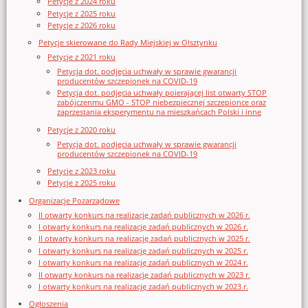
Petycje z 2024 roku
Petycje z 2025 roku
Petycje z 2026 roku
Petycje skierowane do Rady Miejskiej w Olsztynku
Petycje z 2021 roku
Petycja dot. podjęcia uchwały w sprawie gwarancji
producentów szczepionek na COVID-19
Petycja dot. podjęcia uchwały poierającej list otwarty STOP
zabójczenmu GMO - STOP niebezpiecznej szczepionce oraz
zaprzestania eksperymentu na mieszkańcach Polski i inne
Petycje z 2020 roku
Petycja dot. podjęcia uchwały w sprawie gwarancji
producentów szczepionek na COVID-19
Petycje z 2023 roku
Petycje z 2025 roku
Organizacje Pozarządowe
II otwarty konkurs na realizację zadań publicznych w 2026 r.
I otwarty konkurs na realizację zadań publicznych w 2026 r.
II otwarty konkurs na realizację zadań publicznych w 2025 r.
I otwarty konkurs na realizację zadań publicznych w 2025 r.
I otwarty konkurs na realizację zadań publicznych w 2024 r.
II otwarty konkurs na realizację zadań publicznych w 2023 r.
I otwarty konkurs na realizację zadań publicznych w 2023 r.
Ogłoszenia