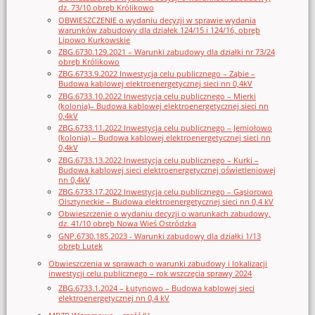
dz. 73/10 obręb Królikowo
OBWIESZCZENIE o wydaniu decyzji w sprawie wydania
warunków zabudowy dla działek 124/15 i 124/16, obręb
Lipowo Kurkowskie
ZBG.6730.129.2021 – Warunki zabudowy dla działki nr 73/24
obręb Królikowo
ZBG.6733.9.2022 Inwestycja celu publicznego – Ząbie –
Budowa kablowej elektroenergetycznej sieci nn 0,4kV
ZBG.6733.10.2022 Inwestycja celu publicznego – Mierki
(kolonia)– Budowa kablowej elektroenergetycznej sieci nn
0,4kV
ZBG.6733.11.2022 Inwestycja celu publicznego – Jemiołowo
(kolonia) – Budowa kablowej elektroenergetycznej sieci nn
0,4kV
ZBG.6733.13.2022 Inwestycja celu publicznego – Kurki –
Budowa kablowej sieci elektroenergetycznej oświetleniowej
nn 0,4kV
ZBG.6733.17.2022 Inwestycja celu publicznego – Gąsiorowo
Olsztyneckie – Budowa elektroenergetycznej sieci nn 0,4 kV
Obwieszczenie o wydaniu decyzji o warunkach zabudowy,
dz. 41/10 obręb Nowa Wieś Ostródzka
GNP.6730.185.2023 - Warunki zabudowy dla działki 1/13
obręb Lutek
Obwieszczenia w sprawach o warunki zabudowy i lokalizacji
inwestycji celu publicznego – rok wszczęcia sprawy 2024
ZBG.6733.1.2024 – Łutynowo – Budowa kablowej sieci
elektroenergetycznej nn 0,4 kV