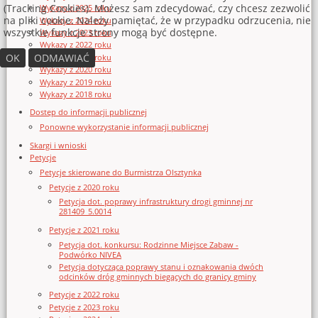
(Tracking Cookies). Możesz sam zdecydować, czy chcesz zezwolić
Wykazy z 2025 roku
na pliki cookie. Należy pamiętać, że w przypadku odrzucenia, nie
Wykazy z 2024 roku
wszystkie funkcje strony mogą być dostępne.
Wykazy z 2023 roku
Wykazy z 2022 roku
OK
ODMAWIAĆ
Wykazy z 2021 roku
Wykazy z 2020 roku
Wykazy z 2019 roku
Wykazy z 2018 roku
Dostęp do informacji publicznej
Ponowne wykorzystanie informacji publicznej
Skargi i wnioski
Petycje
Petycje skierowane do Burmistrza Olsztynka
Petycje z 2020 roku
Petycja dot. poprawy infrastruktury drogi gminnej nr
281409_5.0014
Petycje z 2021 roku
Petycja dot. konkursu: Rodzinne Miejsce Zabaw -
Podwórko NIVEA
Petycja dotycząca poprawy stanu i oznakowania dwóch
odcinków dróg gminnych biegących do granicy gminy
Petycje z 2022 roku
Petycje z 2023 roku