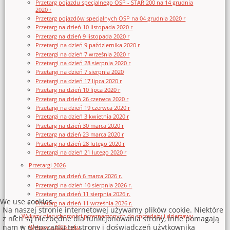
Przetarg pojazdu specjalnego OSP - STAR 200 na 14 grudnia
2020 r
Przetarg pojazdów specjalnych OSP na 04 grudnia 2020 r
Przetarg na dzień 10 listopada 2020 r
Przetarg na dzień 9 listopada 2020 r
Przetargi na dzień 9 października 2020 r
Przetargi na dzień 7 września 2020 r
Przetargi na dzień 28 sierpnia 2020 r
Przetargi na dzień 7 sierpnia 2020
Przetargi na dzień 17 lipca 2020 r
Przetarg na dzień 10 lipca 2020 r
Przetarg na dzień 26 czerwca 2020 r
Przetargi na dzień 19 czerwca 2020 r
Przetargi na dzień 3 kwietnia 2020 r
Przetarg na dzień 30 marca 2020 r
Przetarg na dzień 23 marca 2020 r
Przetarg na dzień 28 lutego 2020 r
Przetargi na dzień 21 lutego 2020 r
Przetargi 2026
Przetarg na dzień 6 marca 2026 r.
Przetargi na dzień 10 sierpnia 2026 r.
Przetarg na dzień 11 sierpnia 2026 r.
We use cookies
Przetarg na dzień 11 września 2026 r.
Na naszej stronie internetowej używamy plików cookie. Niektóre
Wykazy nieruchomości przeznaczonych do sprzedaży i dzierżawy
z nich są niezbędne dla funkcjonowania strony, inne pomagają
nam w ulepszaniu tej strony i doświadczeń użytkownika
Wykazy z 2026 roku