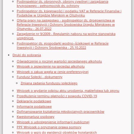
Podinspektor ds. obronnych, obrony cywilnej i zarządzania
kryzysowego - pełnomocnik ds. ochrony
Podinspektor ds. księgowości i podatku VAT w Referacie Finansów i
Podatków w Urzędzie Miejskim w Olsztynku
Oferta pracy na zastępstwo - podinspektor ds. drogownictwa w
Referacie Inwestycji i Ochrony Środowiska Urzędu Miejskiego w
Olsztynku - 26.07.2022
Zarządzenie nr 9/2009 - Regulamin naboru na wolne stanowiska
urzędnicze.
Podinspektor ds. gospodarki wodno–ściekowej w Referacie
Inwestycji i Ochrony Środowiska - 25.10.2022
Druki do pobrania
Oświadczenie o rocznej wartości sprzedanego alkoholu
Wniosek o zezwolenie na sprzedaz alkoholu
Wniosek o zakup węgla w cenie preferencyjnej
Fundusz Sołecki - dokumenty
Zmiana zadania funduszu sołeckiego
Wniosek o wydanie odpisu aktu urodzenia, małżeństwa lub zgonu
Przedłużenie terminu płatności z powodu COVID-19
Deklaracje podatkowe
Informacje podatkowe
Dofinansowanie kształcenia młodocianych pracowników
Kwestonariusz osobowy
Wniosek o udostępnienie informacji publicznej
PPF Wniosek o przyznanie prawa pomocy
Wniosek o wpis do ewidencji obiektów hotelarskich