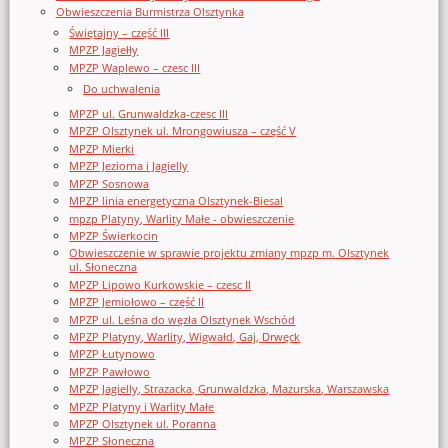
Obwieszczenia Burmistrza Olsztynka
Świętajny – część III
MPZP Jagiełły
MPZP Waplewo – czesc III
Do uchwalenia
MPZP ul. Grunwaldzka-czesc III
MPZP Olsztynek ul. Mrongowiusza – część V
MPZP Mierki
MPZP Jeziorna i Jagielly
MPZP Sosnowa
MPZP linia energetyczna Olsztynek-Biesal
mpzp Platyny, Warlity Małe - obwieszczenie
MPZP Świerkocin
Obwieszczenie w sprawie projektu zmiany mpzp m. Olsztynek
ul. Słoneczna
MPZP Lipowo Kurkowskie – czesc II
MPZP Jemiołowo – część II
MPZP ul. Leśna do węzła Olsztynek Wschód
MPZP Platyny, Warlity, Wigwałd, Gaj, Drwęck
MPZP Łutynowo
MPZP Pawłowo
MPZP Jagielly, Strazacka, Grunwaldzka, Mazurska, Warszawska
MPZP Platyny i Warlity Małe
MPZP Olsztynek ul. Poranna
MPZP Słoneczna