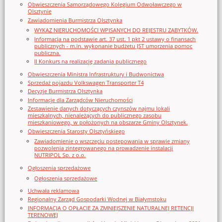
Obwieszczenia Samorządowego Kolegium Odwoławczego w
Olsztynie
Zawiadomienia Burmistrza Olsztynka
WYKAZ NIERUCHOMOŚCI WPISANYCH DO REJESTRU ZABYTKÓW.
Informacja na podstawie art. 37 ust. 1 pkt 2 ustawy o finansach
publicznych - m.in. wykonanie budżetu JST umorzenia pomoc
publiczna.
II Konkurs na realizację zadania publicznego
Obwieszczenia Ministra Infrastruktury i Budwonictwa
Sprzedaż pojazdu Volkswagen Transporter T4
Decyzje Burmistrza Olsztynka
Informacje dla Zarządców Nieruchomości
Zestawienie danych dotyczących czynszów najmu lokali
mieszkalnych, nienależących do publicznego zasobu
mieszkaniowego, w położonych na obszarze Gminy Olsztynek.
Obwieszczenia Starosty Olsztyńskiego
Zawiadomienie o wszczęciu postępowania w sprawie zmiany
pozwolenia zintegrowanego na prowadzenie instalacji
NUTRIPOL Sp. z o.o.
Ogłoszenia sprzedażowe
Ogłoszenia sprzedażowe
Uchwała reklamowa
Regionalny Zarząd Gospodarki Wodnej w Białymstoku
INFORMACJA O OPŁACIE ZA ZMNIEJSZENIE NATURALNEJ RETENCJI
TERENOWEJ