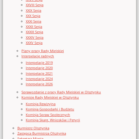
XXVIII Sesja
XXIX Sesja
XXX Sesja
XXXI Sesja
XXXII Sesja
XXXIII Sesja
XXXIV Sesja
XXXV Sesja
Plany pracy Rady Miejskiej
Interpelacje radnych
Interpelacje 2019
Interpelacje 2020
Interpelacje 2021
Interpelacje 2024
Interpelacje 2026
Sprawozdanie z pracy Rady Miejskiej w Olsztynku
Komisje Rady Miejskiej w Olsztynku
Komisja Rewizyjna
Komisja Gospodarki i Budżetu
Komisja Spraw Społecznych
Komisja Skarg, Wniosków i Petycji
Burmistrz Olsztynka
Zastępca Burmistrza Olsztynka
Sekretarz Miasta