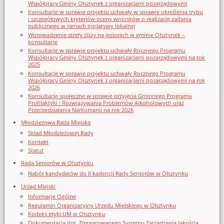
Współpracy Gminy Olsztynek z organizacjami pozarządowymi
Konsultacje w sprawie projektu uchwały w sprawie określenia trybu
i szczegółowych kryteriów oceny wniosków o realizację zadania
publicznego w ramach inicjatywy lokalnej
Wprowadzenie strefy ciszy na jeziorach w gminie Olsztynek –
konsultacje
Konsultacje w sprawie projektu uchwały Rocznego Programu
Współpracy Gminy Olsztynek z organizacjami pozarządowymi na rok
2025
Konsultacje w sprawie projektu uchwały Rocznego Programu
Współpracy Gminy Olsztynek z organizacjami pozarządowymi na rok
2026
Konsultacje społeczne w sprawie przyjęcia Gminnego Programu
Profilaktyki i Rozwiązywania Problemów Alkoholowych oraz
Przeciwdziałania Narkomanii na rok 2026
Młodzieżowa Rada Miejska
Skład Młodzieżowej Rady
Kontakt
Statut
Rada Seniorów w Olsztynku
Nabór kandydatów do II kadencji Rady Seniorów w Olsztynku
Urząd Miejski
Informacje Ogólne
Regulamin Organizacyjny Urzedu Miejskiego w Olsztynku
Kodeks etyki UM w Olsztynku
Dokumentacja dot. Zintegrowanego Systemu Zarządzania Jakością