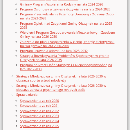
Gminny Program Wspierania Rodziny na lata 2024-2026
Program Osłonowy w zakresie dożywiania na lata 2024-2028
Program Przeciwdziałania Przemocy Domowej i Ochrony Osób
na lata 2023-2028
Program Opieki nad Zabytkami Gminy Olsztynek na lata 2025-
2028
Wieloletni Program Gospodarowania Mieszkaniowym Zasobem
Gminy na lata 2026-2030
Założenia do planu zaopatrzenia w ciepło, energię elektryczna i
paliwa gazowe na lata 2026-2040
Program usuwania azbestu na lata 2025-2032
Strategia Rozwiązywania Problemów Społecznych w gminie
Olsztynek na lata 2026-2035
Program na Rzecz Osób Starszych i z Niepełnosprawnością na
lata 2025-2030
Strategia Młodzieżowa gminy Olsztynek na lata 2026-2030 w
obszarze sportu wśród młodzieży
Strategia Młodzieżowa gminy Olsztynek na lata 2026-2030 w
obszarze zdrowia psychicznego młodych osób
Sprawozdania
Sprawozdania za rok 2020
Sprawozdania za rok 2021
Sprawozdania za rok 2022
Sprawozdania za rok 2023
Sprawozdania za rok 2024
Sprawozdania za rok 2025