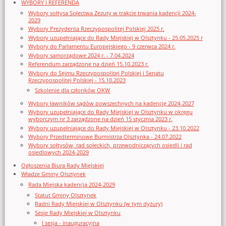
WYBORY I REFERENDA
Wybory sołtysa Sołectwa Zezuty w trakcie trwania kadencji 2024-
2029
Wybory Prezydenta Rzeczypospolitej Polskiej 2025 r.
Wybory uzupełniające do Rady Miejskiej w Olsztynku - 25.05.2025 r
Wybory do Parlamentu Europejskiego - 9 czerwca 2024 r.
Wybory samorządowe 2024 r. - 7.04.2024
Referendum zarządzone na dzień 15.10.2023 r.
Wybory do Sejmu Rzeczypospolitej Polskiej i Senatu
Rzeczypospolitej Polskiej - 15.10.2023
Szkolenie dla członków OKW
Wybory ławników sądów powszechnych na kadencję 2024-2027
Wybory uzupełniające do Rady Miejskiej w Olsztynku w okręgu
wyborczym nr 3 zarządzone na dzień 15 stycznia 2023 r.
Wybory uzupełniające do Rady Miejskiej w Olsztynku - 23.10.2022
Wybory Przedterminowe Burmistrza Olsztynka - 24.07.2022
Wybory sołtysów, rad sołeckich, przewodniczących osiedli i rad
osiedlowych 2024-2029
Ogłoszenia Biura Rady Miejskiej
Władze Gminy Olsztynek
Rada Miejska kadencja 2024-2029
Statut Gminy Olsztynek
Radni Rady Miejskiej w Olsztynku (w tym dyżury)
Sesje Rady Miejskiej w Olsztynku
I sesja - inauguracyjna