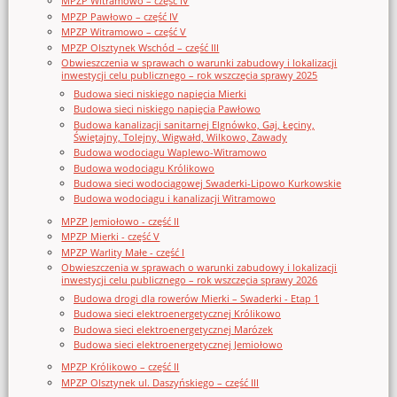
MPZP Witramowo – część IV
MPZP Pawłowo – część IV
MPZP Witramowo – część V
MPZP Olsztynek Wschód – część III
Obwieszczenia w sprawach o warunki zabudowy i lokalizacji
inwestycji celu publicznego – rok wszczęcia sprawy 2025
Budowa sieci niskiego napięcia Mierki
Budowa sieci niskiego napięcia Pawłowo
Budowa kanalizacji sanitarnej Elgnówko, Gaj, Łęciny,
Świętajny, Tolejny, Wigwałd, Wilkowo, Zawady
Budowa wodociągu Waplewo-Witramowo
Budowa wodociągu Królikowo
Budowa sieci wodociągowej Swaderki-Lipowo Kurkowskie
Budowa wodociągu i kanalizacji Witramowo
MPZP Jemiołowo - część II
MPZP Mierki - część V
MPZP Warlity Małe - część I
Obwieszczenia w sprawach o warunki zabudowy i lokalizacji
inwestycji celu publicznego – rok wszczęcia sprawy 2026
Budowa drogi dla rowerów Mierki – Swaderki - Etap 1
Budowa sieci elektroenergetycznej Królikowo
Budowa sieci elektroenergetycznej Marózek
Budowa sieci elektroenergetycznej Jemiołowo
MPZP Królikowo – część II
MPZP Olsztynek ul. Daszyńskiego – część III