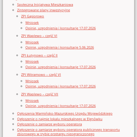
Społeczna Inicjatywa Mieszkaniowa
Zintegrowane plany inwestycyjne
ZPI Gąsiorowo
Wniosek
Opinie, uzgodnienia i konsultacje 17.07.2026
ZPI Waplewo – część VI
Wniosek
Opinie, uzgodnienia i konsultacje 5.06.2026
ZPI Łutynowo – część II
Wniosek
Opinie, uzgodnienia i konsultacje 17.07.2026
ZPI Witramowo – część VI
Wniosek
Opinie, uzgodnienia i konsultacje 17.07.2026
ZPI Waplewo – część VII
Wniosek
Opinie, uzgodnienia i konsultacje 17.07.2026
Ogłoszenia Warmińsko-Mazurskiego Urzędu Wojewódzkiego
Ogłoszenie o najmie lokalu mieszkalnego w Elgnówku
Ogłoszenie o zamiarze wyboru operatora
Ogłoszenie o zamiarze wyboru operatora publicznego transportu
zbiorowego w trybie przetargu nieograniczonego