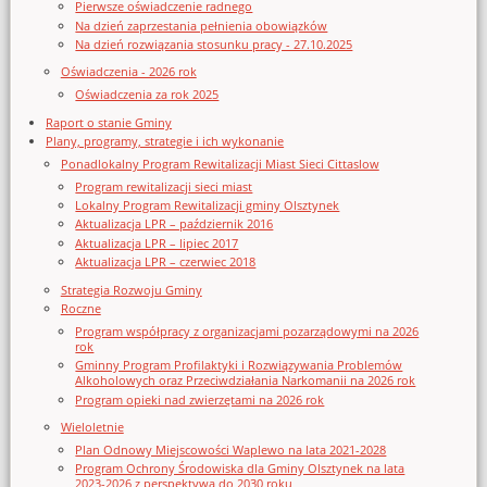
Pierwsze oświadczenie radnego
Na dzień zaprzestania pełnienia obowiązków
Na dzień rozwiązania stosunku pracy - 27.10.2025
Oświadczenia - 2026 rok
Oświadczenia za rok 2025
Raport o stanie Gminy
Plany, programy, strategie i ich wykonanie
Ponadlokalny Program Rewitalizacji Miast Sieci Cittaslow
Program rewitalizacji sieci miast
Lokalny Program Rewitalizacji gminy Olsztynek
Aktualizacja LPR – październik 2016
Aktualizacja LPR – lipiec 2017
Aktualizacja LPR – czerwiec 2018
Strategia Rozwoju Gminy
Roczne
Program współpracy z organizacjami pozarządowymi na 2026
rok
Gminny Program Profilaktyki i Rozwiązywania Problemów
Alkoholowych oraz Przeciwdziałania Narkomanii na 2026 rok
Program opieki nad zwierzętami na 2026 rok
Wieloletnie
Plan Odnowy Miejscowości Waplewo na lata 2021-2028
Program Ochrony Środowiska dla Gminy Olsztynek na lata
2023-2026 z perspektywą do 2030 roku