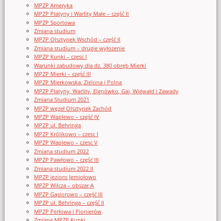
MPZP Ameryka
MPZP Platyny i Warlity Małe – część II
MPZP Sportowa
Zmiana studium
MPZP Olsztynek Wschód – część II
Zmiana studium – drugie wyłożenie
MPZP Kunki – czesc I
Warunki zabudowy dla dz. 380 obręb Mierki
MPZP Mierki – część III
MPZP Mierkowska, Zielona i Polna
MPZP Platyny, Warlity, Elgnówko, Gaj, Wigwałd i Zawady
Zmiana Studium 2021
MPZP węzeł Olsztynek Zachód
MPZP Waplewo – część IV
MPZP ul. Behringa
MPZP Królikowo – czesc I
MPZP Waplewo – czesc V
Zmiana studium 2022
MPZP Pawłowo – część III
Zmiana studium 2022 II
MPZP jezioro Jemiołowo
MPZP Wilcza – obszar A
MPZP Gąsiorowo – część III
MPZP ul. Behringa – część II
MPZP Perłowa i Pionierów
Zmiana MPZP Kunki