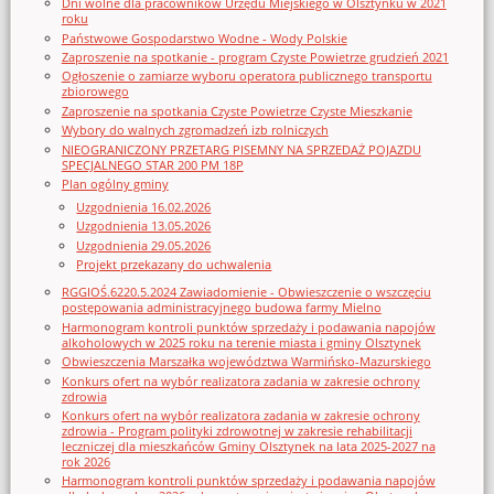
Dni wolne dla pracowników Urzędu Miejskiego w Olsztynku w 2021
roku
Państwowe Gospodarstwo Wodne - Wody Polskie
Zaproszenie na spotkanie - program Czyste Powietrze grudzień 2021
Ogłoszenie o zamiarze wyboru operatora publicznego transportu
zbiorowego
Zaproszenie na spotkania Czyste Powietrze Czyste Mieszkanie
Wybory do walnych zgromadzeń izb rolniczych
NIEOGRANICZONY PRZETARG PISEMNY NA SPRZEDAŻ POJAZDU
SPECJALNEGO STAR 200 PM 18P
Plan ogólny gminy
Uzgodnienia 16.02.2026
Uzgodnienia 13.05.2026
Uzgodnienia 29.05.2026
Projekt przekazany do uchwalenia
RGGIOŚ.6220.5.2024 Zawiadomienie - Obwieszczenie o wszczęciu
postępowania administracyjnego budowa farmy Mielno
Harmonogram kontroli punktów sprzedaży i podawania napojów
alkoholowych w 2025 roku na terenie miasta i gminy Olsztynek
Obwieszczenia Marszałka województwa Warmińsko-Mazurskiego
Konkurs ofert na wybór realizatora zadania w zakresie ochrony
zdrowia
Konkurs ofert na wybór realizatora zadania w zakresie ochrony
zdrowia - Program polityki zdrowotnej w zakresie rehabilitacji
leczniczej dla mieszkańców Gminy Olsztynek na lata 2025-2027 na
rok 2026
Harmonogram kontroli punktów sprzedaży i podawania napojów