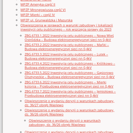
MPZP Ameryka-część II
MPZP Mrongowiusza-część VI
MPZP Mierki – część IV
MPZP ul. Grunwaldzka i Mazurska
Obwieszczenia w sprawach o warunki zabudowy i lokalizacji
inwestycji celu publicznego – rok wszczęcia sprawy do 2023
ZBG.6733.1.2022 Inwestycja celu publicznego – Nowa Wieś
Ostródzka – Budowa elektroenergetycznej sieci nn 0,4kV
ZBG.6733.2.2022 Inwestycja celu publicznego – Mańki –
Budowa elektroenergetycznej sieci nn 0,4kV
ZBG.6733.3.2022 Inwestycja celu publicznego – Lutek –
Budowa elektroenergetycznej sieci nn 0,4kV
ZBG.6733.4.2022 Inwestycja celu publicznego – Królikowo –
Budowa elektroenergetycznej sieci nn 0,4kV
ZBG.6733.5.2022 Inwestycja celu publicznego – Gąsiorowo
Olsztyneckie – Budowa elektroenergetycznej sieci nn 0,4kV
ZBG.6733.6.2022 Inwestycja celu publicznego – Mierki
kolonia – Przebudowa elektroenergetycznej sieci nn 0,4kV
ZBG.6733.7.2022 Inwestycja celu publicznego – Jemiołowo –
Przebudowa elektroenergetycznej sieci nn 0,4kV
Obwieszczenie o wydaniu decyzji o warunkach zabudowy,
dz. 36/27 obręb Waplewo
Obwieszczenie o wydaniu decyzji o warunkach zabudowy,
dz. 36/26 obręb Waplewo
Obwieszczenie o wydaniu decyzji o warunkach
zabudowy, dz. 36/26 obręb Waplewo
Obwieszczenie o wydaniu decyzji o warunkach zabudowy,