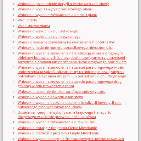
Wniosek o przeniesienie decyzji o warunkach zabudowy
Wniosek o wypis i wyrys z miejscowego planu
Wniosek o wydanie zaświadczenia o braku planu
Wzor_oferty
Wzor_sprawozdania
Wniosek o wykup lokalu użytkowego
Wniosek o wykup lokalu mieszkalnego
Wnisek o wydanie zezwolenia na wykreślenie hipoteki z KW
Wniosek o nadanie numeru porządkowego nieruchomości
Wniosek o wydanie zezwolenia na lokalizację w pasie drogowym
obiektów budowlanych lub urządzeń niezwiązanych z potrzebami
zarządzania drogami lub potrzebami ruchu drogowego oraz reklam
Wniosek o wydanie zezwolenia na zajęcie pasa drogowego w celu
umieszczenia urządzeń infrastruktury technicznej niezwiązanych z
potrzebami zarządzania drogami lub potrzebami ruchu drogowego
Wniosek o wydanie zezwolenia na zajęcie pasa drogowego drogi
gminnej w celu prowadzenia robót
Wniosek o uzgodnienie lokalizacji/przebudowy zjazdu
Wniosek o wydanie dowodu osobistego
Wniosek o wydanie decyzji o ustalenie lokalizacji inwestycji celu
publicznego albo warunków zabudowy
Udzielenia licencji na wykonywanie krajowego transportu
drogowego w zakresie przewozu osób taksówką
Wniosek o wydanie zaświadczenia o rewitalizacji
Wniosek o dotację z programu Ciepłe Mieszkanie
Wniosek o płatność z programu Ciepłe Mieszkanie
Wniosek o wydanie decyzji o środowiskowych uwarunkowaniach