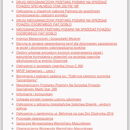
DRUGI NIEOGRANICZONY PRZETARG PISEMNY NA SPRZEDAŻ
POJAZDU SPECJALNEGO STAR 200 PM 18P
Ogłoszenie o otwartym naborze Partnera do wspólnego
przygotowania i realizacji projektu
DRUGI NIEOGRANICZONY PRZETARG PISEMNY NA SPRZEDAŻ
POJAZDU OSOBOWEGO FIAT DOBLO
NIEOGRANICZONY PRZETARG PISEMNY NA SPRZEDAŻ POJAZDU
OSOBOWEGO FIAT DOBLO
Instytut Meteorologii i Gospodarki Wodnej
Decyzja w sprawie zatwierdzenia taryf dla zbiorowego zaopatrzenia
w wodę i zbiorowego odprowadzania ścieków
Ogólny schemat procedury kontroli przestrzegania zasad i
warunków korzystania z zezwoleń na sprzedaż napojów
alkoholowych w gminie Olsztynek
Ogłoszenie o sprzedaży ciągnika Ursus C-360
MPZP Samagowo – czesc I
Rezygnacja z realizacji zadania pn. "Odkrycie tajemnic pomnika
Tannenbergu"
Nieograniczony Przetargu Pisemny Na Sprzedaż Pojazdu
Specjalnego Marki Star_200
Informacje i komunikaty
Uchwała projekt nowego ustroju szkolnego
Ogłoszenie o zebraniu mieszkańców Sołectwa Drwęck - wybory
sołtysa
Ogłoszenie o zamknięciu ul. Behringa na czas Dni Olsztynka 2016
Pozostałe obwieszczenia
Samorząd Województwa Warmińsko-Mazurskiego
Obwieszczenia Wojewody Warmińsko-Mazurskiego