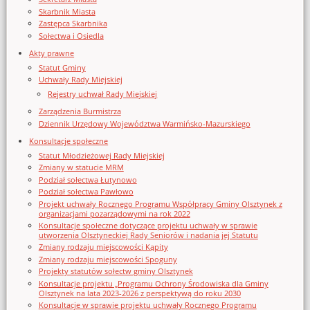
Skarbnik Miasta
Zastępca Skarbnika
Sołectwa i Osiedla
Akty prawne
Statut Gminy
Uchwały Rady Miejskiej
Rejestry uchwał Rady Miejskiej
Zarządzenia Burmistrza
Dziennik Urzędowy Województwa Warmińsko-Mazurskiego
Konsultacje społeczne
Statut Młodzieżowej Rady Miejskiej
Zmiany w statucie MRM
Podział sołectwa Łutynowo
Podział sołectwa Pawłowo
Projekt uchwały Rocznego Programu Współpracy Gminy Olsztynek z
organizacjami pozarządowymi na rok 2022
Konsultacje społeczne dotyczące projektu uchwały w sprawie
utworzenia Olsztyneckiej Rady Seniorów i nadania jej Statutu
Zmiany rodzaju miejscowości Kąpity
Zmiany rodzaju miejscowości Spoguny
Projekty statutów sołectw gminy Olsztynek
Konsultacje projektu „Programu Ochrony Środowiska dla Gminy
Olsztynek na lata 2023-2026 z perspektywą do roku 2030
Konsultacje w sprawie projektu uchwały Rocznego Programu