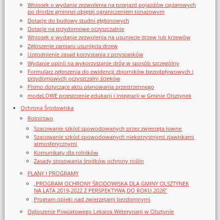
Wniosek o wydanie zezwolenia na przejazd pojazdów ciężarowych
po drodze gminnej objętej ograniczeniem tonażowym
Dotacje do budowy studni głębinowych
Dotacje na przydomowe oczyszczalnie
Wniosek o wydanie zezwolenia na usunięcie drzew lub krzewów
Zgłoszenie zamiaru usunięcia drzew
Uzgodnienie zasad korzystania z przystanków
Wydanie opinii na wykorzystanie dróg w sposób szczególny
Formularz zgłoszenia do ewidencji zbiorników bezodpływowych i
przydomowych oczyszczalni ścieków
Pismo dotyczące aktu planowania przestrzennego
modeLOWE przestrzenie edukacji i integracji w Gminie Olsztynek
Ochrona Środowiska
Rolnictwo
Szacowanie szkód spowodowanych przez zwierzęta łowne
Szacowanie szkód spowodowanych niekorzystnymi zjawiskami
atmosferycznymi
Komunikaty dla rolników
Zasady stosowania środków ochrony roślin
PLANY I PROGRAMY
„PROGRAM OCHRONY ŚRODOWISKA DLA GMINY OLSZTYNEK
NA LATA 2019-2022 Z PERSPEKTYWĄ DO ROKU 2026”
Program opieki nad zwierzętami bezdomnymi
Ogloszenie Powiatowego Lekarza Weterynarii w Olsztynie