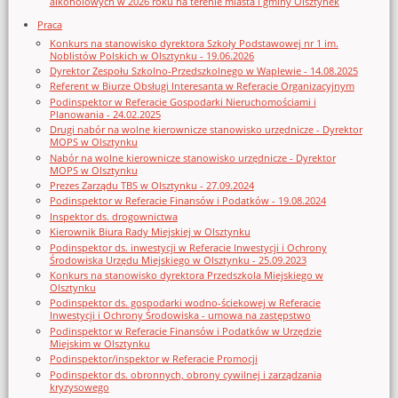
alkoholowych w 2026 roku na terenie miasta i gminy Olsztynek
Praca
Konkurs na stanowisko dyrektora Szkoły Podstawowej nr 1 im.
Noblistów Polskich w Olsztynku - 19.06.2026
Dyrektor Zespołu Szkolno-Przedszkolnego w Waplewie - 14.08.2025
Referent w Biurze Obsługi Interesanta w Referacie Organizacyjnym
Podinspektor w Referacie Gospodarki Nieruchomościami i
Planowania - 24.02.2025
Drugi nabór na wolne kierownicze stanowisko urzędnicze - Dyrektor
MOPS w Olsztynku
Nabór na wolne kierownicze stanowisko urzędnicze - Dyrektor
MOPS w Olsztynku
Prezes Zarządu TBS w Olsztynku - 27.09.2024
Podinspektor w Referacie Finansów i Podatków - 19.08.2024
Inspektor ds. drogownictwa
Kierownik Biura Rady Miejskiej w Olsztynku
Podinspektor ds. inwestycji w Referacie Inwestycji i Ochrony
Środowiska Urzędu Miejskiego w Olsztynku - 25.09.2023
Konkurs na stanowisko dyrektora Przedszkola Miejskiego w
Olsztynku
Podinspektor ds. gospodarki wodno-ściekowej w Referacie
Inwestycji i Ochrony Środowiska - umowa na zastępstwo
Podinspektor w Referacie Finansów i Podatków w Urzędzie
Miejskim w Olsztynku
Podinspektor/inspektor w Referacie Promocji
Podinspektor ds. obronnych, obrony cywilnej i zarządzania
kryzysowego