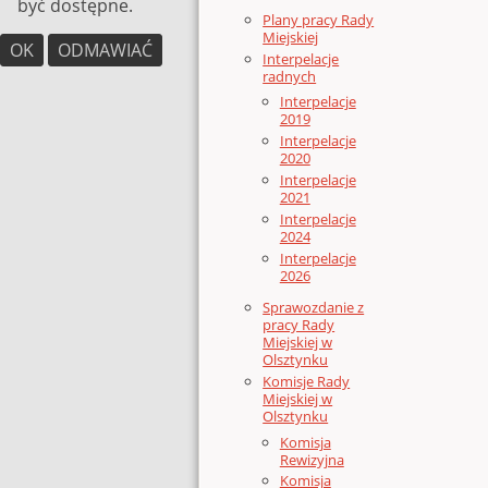
być dostępne.
Plany pracy Rady
Miejskiej
OK
ODMAWIAĆ
Interpelacje
radnych
Interpelacje
2019
Interpelacje
2020
Interpelacje
2021
Interpelacje
2024
Interpelacje
2026
Sprawozdanie z
pracy Rady
Miejskiej w
Olsztynku
Komisje Rady
Miejskiej w
Olsztynku
Komisja
Rewizyjna
Komisja