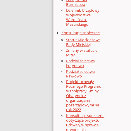
Burmistrza
Dziennik Urzędowy
Województwa
Warmińsko-
Mazurskiego
Konsultacje społeczne
Statut Młodzieżowej
Rady Miejskiej
Zmiany w statucie
MRM
Podział sołectwa
Łutynowo
Podział sołectwa
Pawłowo
Projekt uchwały
Rocznego Programu
Współpracy Gminy
Olsztynek z
organizacjami
pozarządowymi na
rok 2022
Konsultacje społeczne
dotyczące projektu
uchwały w sprawie
utworzenia