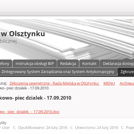
S
 w Olsztynku
blicznej
efony
Instrukcja obsługi BIP
Redakcja
Kontakt
Deklaracja dostę
Zintegrowany System Zarządzania oraz System Antykorupcyjny
Zgłosze
a)
zawartości
tutaj:
Zgłoszenia zewnętrzne - Rada Miejska w Olsztynku
MENU
Archiw
wo- piec dzialek - 17.09.2010
kowo- piec dzialek - 17.09.2010
wo-_piec_dzialek_-_17.09.2010.doc
góły
r User
Opublikowano: 24 luty 2016
Utworzono: 24 luty 2016
Popr