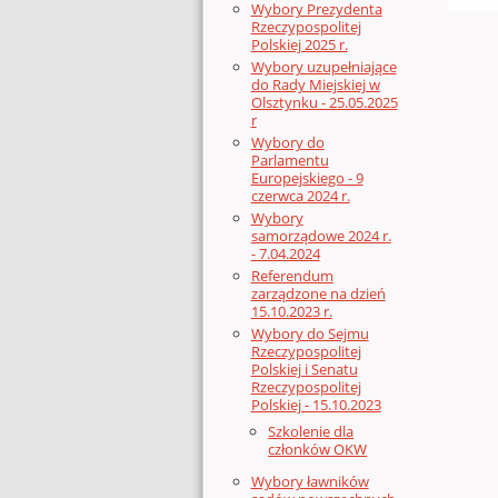
Wybory Prezydenta
Rzeczypospolitej
Polskiej 2025 r.
Wybory uzupełniające
do Rady Miejskiej w
Olsztynku - 25.05.2025
r
Wybory do
Parlamentu
Europejskiego - 9
czerwca 2024 r.
Wybory
samorządowe 2024 r.
- 7.04.2024
Referendum
zarządzone na dzień
15.10.2023 r.
Wybory do Sejmu
Rzeczypospolitej
Polskiej i Senatu
Rzeczypospolitej
Polskiej - 15.10.2023
Szkolenie dla
członków OKW
Wybory ławników