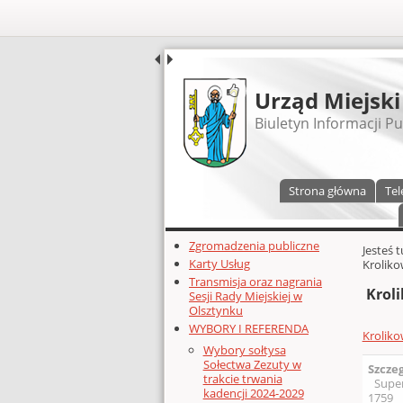
UDOSTĘPNIJ
Urząd Miejski
Biuletyn Informacji Pu
Menu główne
Strona główna
Tel
Dodatkowe zasoby (lewa kolumn
Zgromadzenia publiczne
Głównej 
Jesteś 
Karty Usług
Kroliko
Transmisja oraz nagrania
Kroli
Sesji Rady Miejskiej w
Olsztynku
WYBORY I REFERENDA
Kroliko
Wybory sołtysa
Sołectwa Zezuty w
Szcze
trakcie trwania
Supe
kadencji 2024-2029
1759