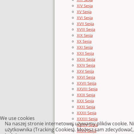
XIV Sesja
XV Sesja
XVI Sesja
XVII Sesja
XVIII Sesja
XIX Sesja
XX Sesja
XXI Sesja
XXII Sesja
XXIII Sesja
XXIV Sesja
XXV Sesja
XXVI Sesja
XXVII Sesja
XXVIII Sesja
XXIX Sesja
XXX Sesja
XXXI Sesja
XXXII Sesja
We use cookies
XXXIII Sesja
Na naszej stronie internetowej używamy plików cookie. N
XXXIV Sesja
użytkownika (Tracking Cookies). Możesz sam zdecydować, c
XXXV Sesja