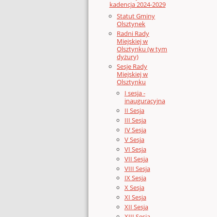
kadencja 2024-2029
Statut Gminy
Olsztynek
Radni Rady
Miejskiej w
Olsztynku (w tym
dyżury)
Sesje Rady
Miejskiej w
Olsztynku
I sesja -
inauguracyjna
II Sesja
III Sesja
IV Sesja
V Sesja
VI Sesja
VII Sesja
VIII Sesja
IX Sesja
X Sesja
XI Sesja
XII Sesja
XIII Sesja