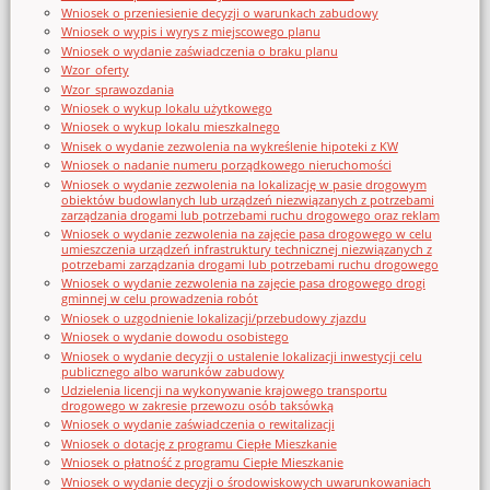
Wniosek o przeniesienie decyzji o warunkach zabudowy
Wniosek o wypis i wyrys z miejscowego planu
Wniosek o wydanie zaświadczenia o braku planu
Wzor_oferty
Wzor_sprawozdania
Wniosek o wykup lokalu użytkowego
Wniosek o wykup lokalu mieszkalnego
Wnisek o wydanie zezwolenia na wykreślenie hipoteki z KW
Wniosek o nadanie numeru porządkowego nieruchomości
Wniosek o wydanie zezwolenia na lokalizację w pasie drogowym
obiektów budowlanych lub urządzeń niezwiązanych z potrzebami
zarządzania drogami lub potrzebami ruchu drogowego oraz reklam
Wniosek o wydanie zezwolenia na zajęcie pasa drogowego w celu
umieszczenia urządzeń infrastruktury technicznej niezwiązanych z
potrzebami zarządzania drogami lub potrzebami ruchu drogowego
Wniosek o wydanie zezwolenia na zajęcie pasa drogowego drogi
gminnej w celu prowadzenia robót
Wniosek o uzgodnienie lokalizacji/przebudowy zjazdu
Wniosek o wydanie dowodu osobistego
Wniosek o wydanie decyzji o ustalenie lokalizacji inwestycji celu
publicznego albo warunków zabudowy
Udzielenia licencji na wykonywanie krajowego transportu
drogowego w zakresie przewozu osób taksówką
Wniosek o wydanie zaświadczenia o rewitalizacji
Wniosek o dotację z programu Ciepłe Mieszkanie
Wniosek o płatność z programu Ciepłe Mieszkanie
Wniosek o wydanie decyzji o środowiskowych uwarunkowaniach