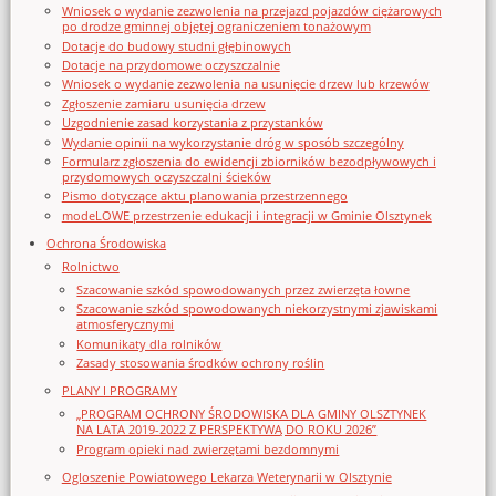
Wniosek o wydanie zezwolenia na przejazd pojazdów ciężarowych
po drodze gminnej objętej ograniczeniem tonażowym
Dotacje do budowy studni głębinowych
Dotacje na przydomowe oczyszczalnie
Wniosek o wydanie zezwolenia na usunięcie drzew lub krzewów
Zgłoszenie zamiaru usunięcia drzew
Uzgodnienie zasad korzystania z przystanków
Wydanie opinii na wykorzystanie dróg w sposób szczególny
Formularz zgłoszenia do ewidencji zbiorników bezodpływowych i
przydomowych oczyszczalni ścieków
Pismo dotyczące aktu planowania przestrzennego
modeLOWE przestrzenie edukacji i integracji w Gminie Olsztynek
Ochrona Środowiska
Rolnictwo
Szacowanie szkód spowodowanych przez zwierzęta łowne
Szacowanie szkód spowodowanych niekorzystnymi zjawiskami
atmosferycznymi
Komunikaty dla rolników
Zasady stosowania środków ochrony roślin
PLANY I PROGRAMY
„PROGRAM OCHRONY ŚRODOWISKA DLA GMINY OLSZTYNEK
NA LATA 2019-2022 Z PERSPEKTYWĄ DO ROKU 2026”
Program opieki nad zwierzętami bezdomnymi
Ogloszenie Powiatowego Lekarza Weterynarii w Olsztynie