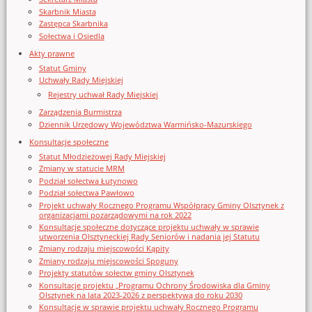
Skarbnik Miasta
Zastępca Skarbnika
Sołectwa i Osiedla
Akty prawne
Statut Gminy
Uchwały Rady Miejskiej
Rejestry uchwał Rady Miejskiej
Zarządzenia Burmistrza
Dziennik Urzędowy Województwa Warmińsko-Mazurskiego
Konsultacje społeczne
Statut Młodzieżowej Rady Miejskiej
Zmiany w statucie MRM
Podział sołectwa Łutynowo
Podział sołectwa Pawłowo
Projekt uchwały Rocznego Programu Współpracy Gminy Olsztynek z
organizacjami pozarządowymi na rok 2022
Konsultacje społeczne dotyczące projektu uchwały w sprawie
utworzenia Olsztyneckiej Rady Seniorów i nadania jej Statutu
Zmiany rodzaju miejscowości Kąpity
Zmiany rodzaju miejscowości Spoguny
Projekty statutów sołectw gminy Olsztynek
Konsultacje projektu „Programu Ochrony Środowiska dla Gminy
Olsztynek na lata 2023-2026 z perspektywą do roku 2030
Konsultacje w sprawie projektu uchwały Rocznego Programu