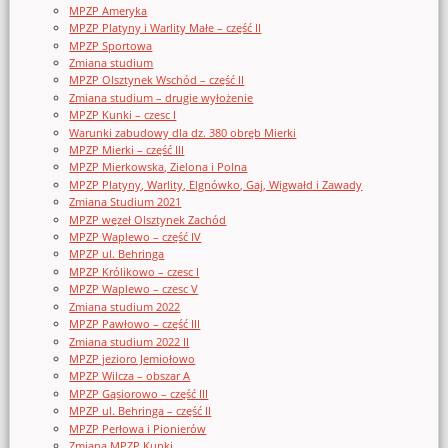
MPZP Ameryka
MPZP Platyny i Warlity Małe – część II
MPZP Sportowa
Zmiana studium
MPZP Olsztynek Wschód – część II
Zmiana studium – drugie wyłożenie
MPZP Kunki – czesc I
Warunki zabudowy dla dz. 380 obręb Mierki
MPZP Mierki – część III
MPZP Mierkowska, Zielona i Polna
MPZP Platyny, Warlity, Elgnówko, Gaj, Wigwałd i Zawady
Zmiana Studium 2021
MPZP węzeł Olsztynek Zachód
MPZP Waplewo – część IV
MPZP ul. Behringa
MPZP Królikowo – czesc I
MPZP Waplewo – czesc V
Zmiana studium 2022
MPZP Pawłowo – część III
Zmiana studium 2022 II
MPZP jezioro Jemiołowo
MPZP Wilcza – obszar A
MPZP Gąsiorowo – część III
MPZP ul. Behringa – część II
MPZP Perłowa i Pionierów
Zmiana MPZP Kunki