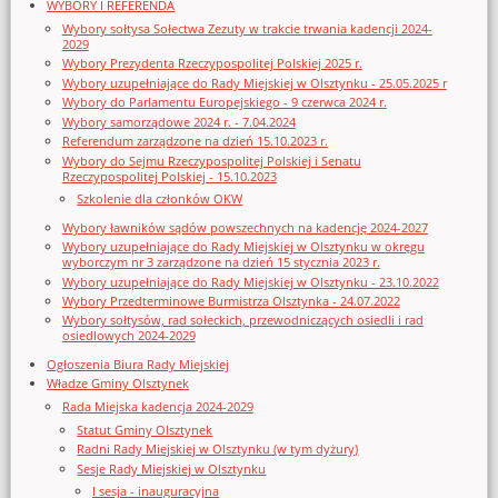
WYBORY I REFERENDA
Wybory sołtysa Sołectwa Zezuty w trakcie trwania kadencji 2024-
2029
Wybory Prezydenta Rzeczypospolitej Polskiej 2025 r.
Wybory uzupełniające do Rady Miejskiej w Olsztynku - 25.05.2025 r
Wybory do Parlamentu Europejskiego - 9 czerwca 2024 r.
Wybory samorządowe 2024 r. - 7.04.2024
Referendum zarządzone na dzień 15.10.2023 r.
Wybory do Sejmu Rzeczypospolitej Polskiej i Senatu
Rzeczypospolitej Polskiej - 15.10.2023
Szkolenie dla członków OKW
Wybory ławników sądów powszechnych na kadencję 2024-2027
Wybory uzupełniające do Rady Miejskiej w Olsztynku w okręgu
wyborczym nr 3 zarządzone na dzień 15 stycznia 2023 r.
Wybory uzupełniające do Rady Miejskiej w Olsztynku - 23.10.2022
Wybory Przedterminowe Burmistrza Olsztynka - 24.07.2022
Wybory sołtysów, rad sołeckich, przewodniczących osiedli i rad
osiedlowych 2024-2029
Ogłoszenia Biura Rady Miejskiej
Władze Gminy Olsztynek
Rada Miejska kadencja 2024-2029
Statut Gminy Olsztynek
Radni Rady Miejskiej w Olsztynku (w tym dyżury)
Sesje Rady Miejskiej w Olsztynku
I sesja - inauguracyjna