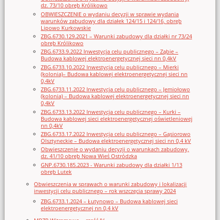
dz. 73/10 obręb Królikowo
OBWIESZCZENIE o wydaniu decyzji w sprawie wydania
warunków zabudowy dla działek 124/15 i 124/16, obręb
Lipowo Kurkowskie
ZBG.6730.129.2021 – Warunki zabudowy dla działki nr 73/24
obręb Królikowo
ZBG.6733.9.2022 Inwestycja celu publicznego – Ząbie –
Budowa kablowej elektroenergetycznej sieci nn 0,4kV
ZBG.6733.10.2022 Inwestycja celu publicznego – Mierki
(kolonia)– Budowa kablowej elektroenergetycznej sieci nn
0,4kV
ZBG.6733.11.2022 Inwestycja celu publicznego – Jemiołowo
(kolonia) – Budowa kablowej elektroenergetycznej sieci nn
0,4kV
ZBG.6733.13.2022 Inwestycja celu publicznego – Kurki –
Budowa kablowej sieci elektroenergetycznej oświetleniowej
nn 0,4kV
ZBG.6733.17.2022 Inwestycja celu publicznego – Gąsiorowo
Olsztyneckie – Budowa elektroenergetycznej sieci nn 0,4 kV
Obwieszczenie o wydaniu decyzji o warunkach zabudowy,
dz. 41/10 obręb Nowa Wieś Ostródzka
GNP.6730.185.2023 - Warunki zabudowy dla działki 1/13
obręb Lutek
Obwieszczenia w sprawach o warunki zabudowy i lokalizacji
inwestycji celu publicznego – rok wszczęcia sprawy 2024
ZBG.6733.1.2024 – Łutynowo – Budowa kablowej sieci
elektroenergetycznej nn 0,4 kV