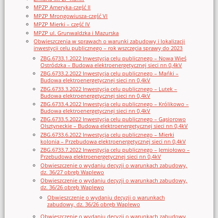
MPZP Ameryka-część II
MPZP Mrongowiusza-część VI
MPZP Mierki – część IV
MPZP ul. Grunwaldzka i Mazurska
Obwieszczenia w sprawach o warunki zabudowy i lokalizacji
inwestycji celu publicznego – rok wszczęcia sprawy do 2023
ZBG.6733.1.2022 Inwestycja celu publicznego – Nowa Wieś
Ostródzka – Budowa elektroenergetycznej sieci nn 0,4kV
ZBG.6733.2.2022 Inwestycja celu publicznego – Mańki –
Budowa elektroenergetycznej sieci nn 0,4kV
ZBG.6733.3.2022 Inwestycja celu publicznego – Lutek –
Budowa elektroenergetycznej sieci nn 0,4kV
ZBG.6733.4.2022 Inwestycja celu publicznego – Królikowo –
Budowa elektroenergetycznej sieci nn 0,4kV
ZBG.6733.5.2022 Inwestycja celu publicznego – Gąsiorowo
Olsztyneckie – Budowa elektroenergetycznej sieci nn 0,4kV
ZBG.6733.6.2022 Inwestycja celu publicznego – Mierki
kolonia – Przebudowa elektroenergetycznej sieci nn 0,4kV
ZBG.6733.7.2022 Inwestycja celu publicznego – Jemiołowo –
Przebudowa elektroenergetycznej sieci nn 0,4kV
Obwieszczenie o wydaniu decyzji o warunkach zabudowy,
dz. 36/27 obręb Waplewo
Obwieszczenie o wydaniu decyzji o warunkach zabudowy,
dz. 36/26 obręb Waplewo
Obwieszczenie o wydaniu decyzji o warunkach
zabudowy, dz. 36/26 obręb Waplewo
Obwieszczenie o wydaniu decyzji o warunkach zabudowy,