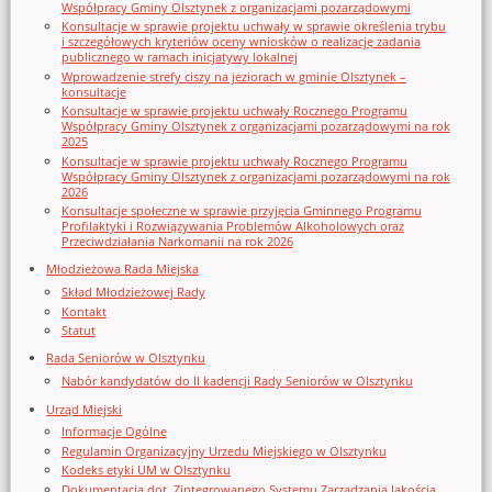
Współpracy Gminy Olsztynek z organizacjami pozarządowymi
Konsultacje w sprawie projektu uchwały w sprawie określenia trybu
i szczegółowych kryteriów oceny wniosków o realizację zadania
publicznego w ramach inicjatywy lokalnej
Wprowadzenie strefy ciszy na jeziorach w gminie Olsztynek –
konsultacje
Konsultacje w sprawie projektu uchwały Rocznego Programu
Współpracy Gminy Olsztynek z organizacjami pozarządowymi na rok
2025
Konsultacje w sprawie projektu uchwały Rocznego Programu
Współpracy Gminy Olsztynek z organizacjami pozarządowymi na rok
2026
Konsultacje społeczne w sprawie przyjęcia Gminnego Programu
Profilaktyki i Rozwiązywania Problemów Alkoholowych oraz
Przeciwdziałania Narkomanii na rok 2026
Młodzieżowa Rada Miejska
Skład Młodzieżowej Rady
Kontakt
Statut
Rada Seniorów w Olsztynku
Nabór kandydatów do II kadencji Rady Seniorów w Olsztynku
Urząd Miejski
Informacje Ogólne
Regulamin Organizacyjny Urzedu Miejskiego w Olsztynku
Kodeks etyki UM w Olsztynku
Dokumentacja dot. Zintegrowanego Systemu Zarządzania Jakością