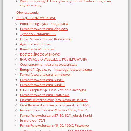
Wykaz urzędowych lekarzy weterynarii do badania mięsa na
użytek własny
Obwieszczenia
DECYZJE ŚRODOWISKOWE
Eurotter Logistyka - Stacja paliw
Farma fotowoltaiczna Waplewo
Tymbark - Zbiornik CO2
Droga Selwa - Lipowo Kurkowskie
Agaplast rozbudowa
Kanalizacja Witramowo
DECYZJE ŚRODOWISKOWE
INFORMACJE O WSZCZĘCIU POSTĘPOWANIA
Obwieszczenia - udział społeczeństwa
Europrofil Sp. z o. o. – instalacja fotowoltaiczna
Farma fotowoltaiczna Jemiołowo I
Farma fotowoltaiczna Kunki I
Farma fotowoltaiczna Kunki II
P.P-H.Agaplast Sp. z o.o. - studnia awaryjna
Farma fotowoltaiczna Królikowo
Osiedle Mieszkaniowe, Królikowo dz. nr 42/7
Osiedle Mieszkaniowe, Królikowo dz. nr 166/8
Farma fotowoltaiczna Wilkowo 106-6, 106-11
Farma Fotowoltaiczna 57, 59, 60/4, obręb Kunki
Jemiołowo 170/1
Farma Fotowoltaiczna 49, 50, 160/5, Pawłowo