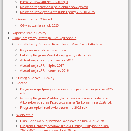
Pierwsze oświadczenie radnego
Na dzień zaprzestania pełnienia obowiązków
Na dzień rozwiązania stosunku pracy - 27.10.2025
Oświadczenia - 2026 rok
Oświadczenia za rok 2025
Raport o stanie Gminy
Plany, programy, strategie i ich wykonanie
Ponadlokalny Program Rewitalizacji Miast Sieci Cittaslow
Program rewitalizacji sieci miast
Lokalny Program Rewitalizacji gminy Olsztynek
Aktualizacja LPR – październik 2016
Aktualizacja LPR – lipiec 2017
Aktualizacja LPR – czerwiec 2018
Strategia Rozwoju Gminy
Roczne
Program współpracy z organizacjami pozarządowymi na 2026
rok
Gminny Program Profilaktyki i Rozwiązywania Problemów
Alkoholowych oraz Przeciwdziałania Narkomanii na 2026 rok
Program opieki nad zwierzętami na 2026 rok
Wieloletnie
Plan Odnowy Miejscowości Waplewo na lata 2021-2028
Program Ochrony Środowiska dla Gminy Olsztynek na lata
2023-2026 z perspektywą do 2030 roku