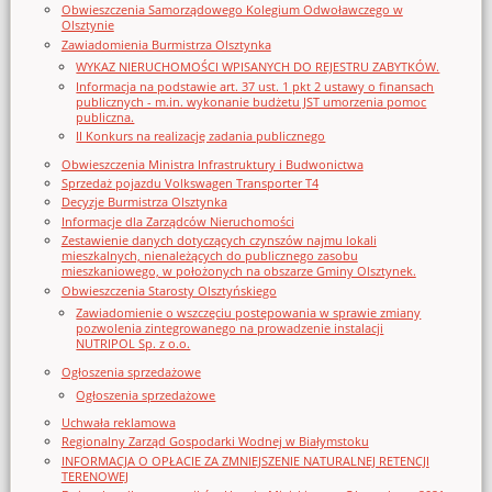
Obwieszczenia Samorządowego Kolegium Odwoławczego w
Olsztynie
Zawiadomienia Burmistrza Olsztynka
WYKAZ NIERUCHOMOŚCI WPISANYCH DO REJESTRU ZABYTKÓW.
Informacja na podstawie art. 37 ust. 1 pkt 2 ustawy o finansach
publicznych - m.in. wykonanie budżetu JST umorzenia pomoc
publiczna.
II Konkurs na realizację zadania publicznego
Obwieszczenia Ministra Infrastruktury i Budwonictwa
Sprzedaż pojazdu Volkswagen Transporter T4
Decyzje Burmistrza Olsztynka
Informacje dla Zarządców Nieruchomości
Zestawienie danych dotyczących czynszów najmu lokali
mieszkalnych, nienależących do publicznego zasobu
mieszkaniowego, w położonych na obszarze Gminy Olsztynek.
Obwieszczenia Starosty Olsztyńskiego
Zawiadomienie o wszczęciu postępowania w sprawie zmiany
pozwolenia zintegrowanego na prowadzenie instalacji
NUTRIPOL Sp. z o.o.
Ogłoszenia sprzedażowe
Ogłoszenia sprzedażowe
Uchwała reklamowa
Regionalny Zarząd Gospodarki Wodnej w Białymstoku
INFORMACJA O OPŁACIE ZA ZMNIEJSZENIE NATURALNEJ RETENCJI
TERENOWEJ