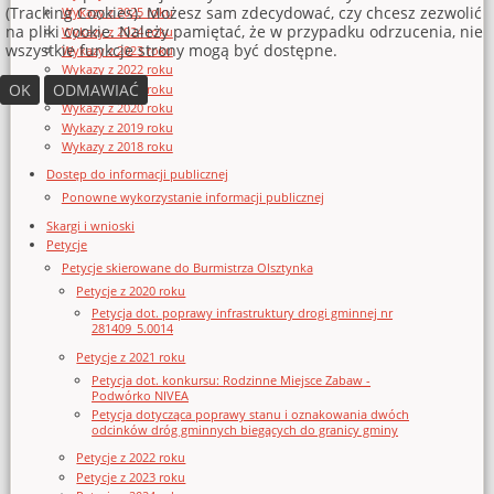
(Tracking Cookies). Możesz sam zdecydować, czy chcesz zezwolić
Wykazy z 2025 roku
na pliki cookie. Należy pamiętać, że w przypadku odrzucenia, nie
Wykazy z 2024 roku
wszystkie funkcje strony mogą być dostępne.
Wykazy z 2023 roku
Wykazy z 2022 roku
OK
ODMAWIAĆ
Wykazy z 2021 roku
Wykazy z 2020 roku
Wykazy z 2019 roku
Wykazy z 2018 roku
Dostęp do informacji publicznej
Ponowne wykorzystanie informacji publicznej
Skargi i wnioski
Petycje
Petycje skierowane do Burmistrza Olsztynka
Petycje z 2020 roku
Petycja dot. poprawy infrastruktury drogi gminnej nr
281409_5.0014
Petycje z 2021 roku
Petycja dot. konkursu: Rodzinne Miejsce Zabaw -
Podwórko NIVEA
Petycja dotycząca poprawy stanu i oznakowania dwóch
odcinków dróg gminnych biegących do granicy gminy
Petycje z 2022 roku
Petycje z 2023 roku