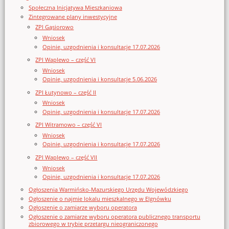
Społeczna Inicjatywa Mieszkaniowa
Zintegrowane plany inwestycyjne
ZPI Gąsiorowo
Wniosek
Opinie, uzgodnienia i konsultacje 17.07.2026
ZPI Waplewo – część VI
Wniosek
Opinie, uzgodnienia i konsultacje 5.06.2026
ZPI Łutynowo – część II
Wniosek
Opinie, uzgodnienia i konsultacje 17.07.2026
ZPI Witramowo – część VI
Wniosek
Opinie, uzgodnienia i konsultacje 17.07.2026
ZPI Waplewo – część VII
Wniosek
Opinie, uzgodnienia i konsultacje 17.07.2026
Ogłoszenia Warmińsko-Mazurskiego Urzędu Wojewódzkiego
Ogłoszenie o najmie lokalu mieszkalnego w Elgnówku
Ogłoszenie o zamiarze wyboru operatora
Ogłoszenie o zamiarze wyboru operatora publicznego transportu
zbiorowego w trybie przetargu nieograniczonego