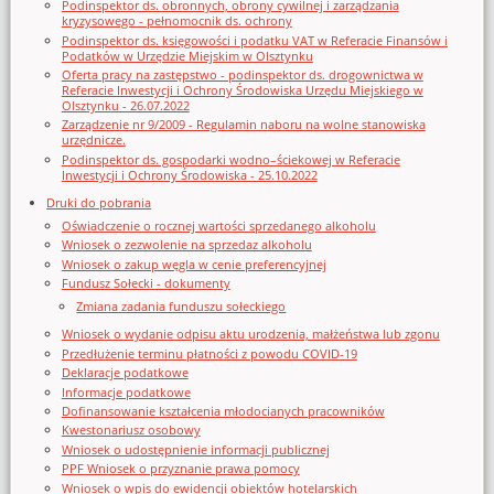
Podinspektor ds. obronnych, obrony cywilnej i zarządzania
kryzysowego - pełnomocnik ds. ochrony
Podinspektor ds. księgowości i podatku VAT w Referacie Finansów i
Podatków w Urzędzie Miejskim w Olsztynku
Oferta pracy na zastępstwo - podinspektor ds. drogownictwa w
Referacie Inwestycji i Ochrony Środowiska Urzędu Miejskiego w
Olsztynku - 26.07.2022
Zarządzenie nr 9/2009 - Regulamin naboru na wolne stanowiska
urzędnicze.
Podinspektor ds. gospodarki wodno–ściekowej w Referacie
Inwestycji i Ochrony Środowiska - 25.10.2022
Druki do pobrania
Oświadczenie o rocznej wartości sprzedanego alkoholu
Wniosek o zezwolenie na sprzedaz alkoholu
Wniosek o zakup węgla w cenie preferencyjnej
Fundusz Sołecki - dokumenty
Zmiana zadania funduszu sołeckiego
Wniosek o wydanie odpisu aktu urodzenia, małżeństwa lub zgonu
Przedłużenie terminu płatności z powodu COVID-19
Deklaracje podatkowe
Informacje podatkowe
Dofinansowanie kształcenia młodocianych pracowników
Kwestonariusz osobowy
Wniosek o udostępnienie informacji publicznej
PPF Wniosek o przyznanie prawa pomocy
Wniosek o wpis do ewidencji obiektów hotelarskich