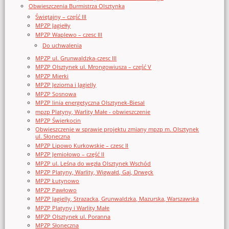
Obwieszczenia Burmistrza Olsztynka
Świętajny – część III
MPZP Jagiełły
MPZP Waplewo – czesc III
Do uchwalenia
MPZP ul. Grunwaldzka-czesc III
MPZP Olsztynek ul. Mrongowiusza – część V
MPZP Mierki
MPZP Jeziorna i Jagielly
MPZP Sosnowa
MPZP linia energetyczna Olsztynek-Biesal
mpzp Platyny, Warlity Małe - obwieszczenie
MPZP Świerkocin
Obwieszczenie w sprawie projektu zmiany mpzp m. Olsztynek
ul. Słoneczna
MPZP Lipowo Kurkowskie – czesc II
MPZP Jemiołowo – część II
MPZP ul. Leśna do węzła Olsztynek Wschód
MPZP Platyny, Warlity, Wigwałd, Gaj, Drwęck
MPZP Łutynowo
MPZP Pawłowo
MPZP Jagielly, Strazacka, Grunwaldzka, Mazurska, Warszawska
MPZP Platyny i Warlity Małe
MPZP Olsztynek ul. Poranna
MPZP Słoneczna