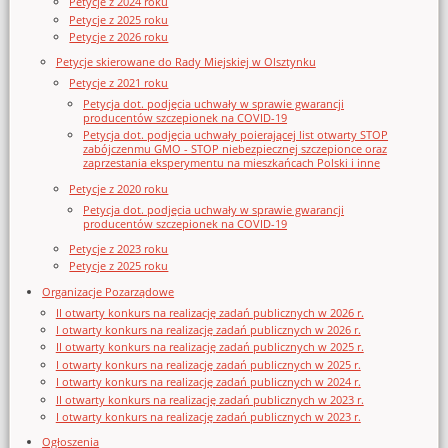
Petycje z 2024 roku
Petycje z 2025 roku
Petycje z 2026 roku
Petycje skierowane do Rady Miejskiej w Olsztynku
Petycje z 2021 roku
Petycja dot. podjęcia uchwały w sprawie gwarancji
producentów szczepionek na COVID-19
Petycja dot. podjęcia uchwały poierającej list otwarty STOP
zabójczenmu GMO - STOP niebezpiecznej szczepionce oraz
zaprzestania eksperymentu na mieszkańcach Polski i inne
Petycje z 2020 roku
Petycja dot. podjęcia uchwały w sprawie gwarancji
producentów szczepionek na COVID-19
Petycje z 2023 roku
Petycje z 2025 roku
Organizacje Pozarządowe
II otwarty konkurs na realizację zadań publicznych w 2026 r.
I otwarty konkurs na realizację zadań publicznych w 2026 r.
II otwarty konkurs na realizację zadań publicznych w 2025 r.
I otwarty konkurs na realizację zadań publicznych w 2025 r.
I otwarty konkurs na realizację zadań publicznych w 2024 r.
II otwarty konkurs na realizację zadań publicznych w 2023 r.
I otwarty konkurs na realizację zadań publicznych w 2023 r.
Ogłoszenia