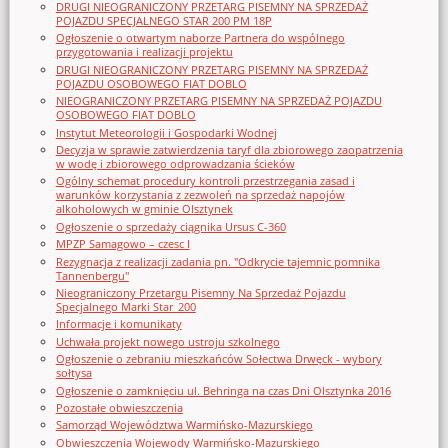
DRUGI NIEOGRANICZONY PRZETARG PISEMNY NA SPRZEDAŻ
POJAZDU SPECJALNEGO STAR 200 PM 18P
Ogłoszenie o otwartym naborze Partnera do wspólnego
przygotowania i realizacji projektu
DRUGI NIEOGRANICZONY PRZETARG PISEMNY NA SPRZEDAŻ
POJAZDU OSOBOWEGO FIAT DOBLO
NIEOGRANICZONY PRZETARG PISEMNY NA SPRZEDAŻ POJAZDU
OSOBOWEGO FIAT DOBLO
Instytut Meteorologii i Gospodarki Wodnej
Decyzja w sprawie zatwierdzenia taryf dla zbiorowego zaopatrzenia
w wodę i zbiorowego odprowadzania ścieków
Ogólny schemat procedury kontroli przestrzegania zasad i
warunków korzystania z zezwoleń na sprzedaż napojów
alkoholowych w gminie Olsztynek
Ogłoszenie o sprzedaży ciągnika Ursus C-360
MPZP Samagowo – czesc I
Rezygnacja z realizacji zadania pn. "Odkrycie tajemnic pomnika
Tannenbergu"
Nieograniczony Przetargu Pisemny Na Sprzedaż Pojazdu
Specjalnego Marki Star_200
Informacje i komunikaty
Uchwała projekt nowego ustroju szkolnego
Ogłoszenie o zebraniu mieszkańców Sołectwa Drwęck - wybory
sołtysa
Ogłoszenie o zamknięciu ul. Behringa na czas Dni Olsztynka 2016
Pozostałe obwieszczenia
Samorząd Województwa Warmińsko-Mazurskiego
Obwieszczenia Wojewody Warmińsko-Mazurskiego