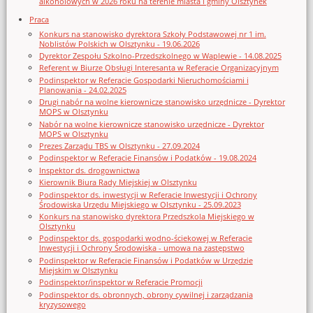
alkoholowych w 2026 roku na terenie miasta i gminy Olsztynek
Praca
Konkurs na stanowisko dyrektora Szkoły Podstawowej nr 1 im.
Noblistów Polskich w Olsztynku - 19.06.2026
Dyrektor Zespołu Szkolno-Przedszkolnego w Waplewie - 14.08.2025
Referent w Biurze Obsługi Interesanta w Referacie Organizacyjnym
Podinspektor w Referacie Gospodarki Nieruchomościami i
Planowania - 24.02.2025
Drugi nabór na wolne kierownicze stanowisko urzędnicze - Dyrektor
MOPS w Olsztynku
Nabór na wolne kierownicze stanowisko urzędnicze - Dyrektor
MOPS w Olsztynku
Prezes Zarządu TBS w Olsztynku - 27.09.2024
Podinspektor w Referacie Finansów i Podatków - 19.08.2024
Inspektor ds. drogownictwa
Kierownik Biura Rady Miejskiej w Olsztynku
Podinspektor ds. inwestycji w Referacie Inwestycji i Ochrony
Środowiska Urzędu Miejskiego w Olsztynku - 25.09.2023
Konkurs na stanowisko dyrektora Przedszkola Miejskiego w
Olsztynku
Podinspektor ds. gospodarki wodno-ściekowej w Referacie
Inwestycji i Ochrony Środowiska - umowa na zastępstwo
Podinspektor w Referacie Finansów i Podatków w Urzędzie
Miejskim w Olsztynku
Podinspektor/inspektor w Referacie Promocji
Podinspektor ds. obronnych, obrony cywilnej i zarządzania
kryzysowego