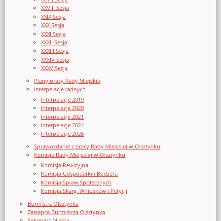
XXVIII Sesja
XXIX Sesja
XXX Sesja
XXXI Sesja
XXXII Sesja
XXXIII Sesja
XXXIV Sesja
XXXV Sesja
Plany pracy Rady Miejskiej
Interpelacje radnych
Interpelacje 2019
Interpelacje 2020
Interpelacje 2021
Interpelacje 2024
Interpelacje 2026
Sprawozdanie z pracy Rady Miejskiej w Olsztynku
Komisje Rady Miejskiej w Olsztynku
Komisja Rewizyjna
Komisja Gospodarki i Budżetu
Komisja Spraw Społecznych
Komisja Skarg, Wniosków i Petycji
Burmistrz Olsztynka
Zastępca Burmistrza Olsztynka
Sekretarz Miasta