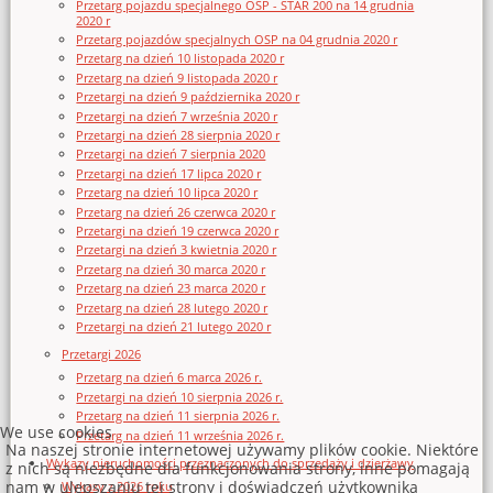
Przetarg pojazdu specjalnego OSP - STAR 200 na 14 grudnia
2020 r
Przetarg pojazdów specjalnych OSP na 04 grudnia 2020 r
Przetarg na dzień 10 listopada 2020 r
Przetarg na dzień 9 listopada 2020 r
Przetargi na dzień 9 października 2020 r
Przetargi na dzień 7 września 2020 r
Przetargi na dzień 28 sierpnia 2020 r
Przetargi na dzień 7 sierpnia 2020
Przetargi na dzień 17 lipca 2020 r
Przetarg na dzień 10 lipca 2020 r
Przetarg na dzień 26 czerwca 2020 r
Przetargi na dzień 19 czerwca 2020 r
Przetargi na dzień 3 kwietnia 2020 r
Przetarg na dzień 30 marca 2020 r
Przetarg na dzień 23 marca 2020 r
Przetarg na dzień 28 lutego 2020 r
Przetargi na dzień 21 lutego 2020 r
Przetargi 2026
Przetarg na dzień 6 marca 2026 r.
Przetargi na dzień 10 sierpnia 2026 r.
Przetarg na dzień 11 sierpnia 2026 r.
We use cookies
Przetarg na dzień 11 września 2026 r.
Na naszej stronie internetowej używamy plików cookie. Niektóre
Wykazy nieruchomości przeznaczonych do sprzedaży i dzierżawy
z nich są niezbędne dla funkcjonowania strony, inne pomagają
nam w ulepszaniu tej strony i doświadczeń użytkownika
Wykazy z 2026 roku