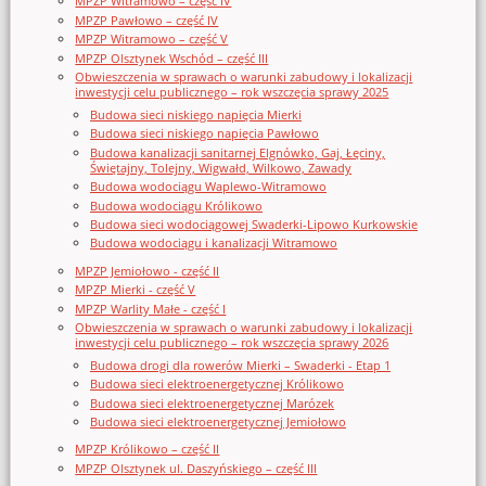
MPZP Witramowo – część IV
MPZP Pawłowo – część IV
MPZP Witramowo – część V
MPZP Olsztynek Wschód – część III
Obwieszczenia w sprawach o warunki zabudowy i lokalizacji
inwestycji celu publicznego – rok wszczęcia sprawy 2025
Budowa sieci niskiego napięcia Mierki
Budowa sieci niskiego napięcia Pawłowo
Budowa kanalizacji sanitarnej Elgnówko, Gaj, Łęciny,
Świętajny, Tolejny, Wigwałd, Wilkowo, Zawady
Budowa wodociągu Waplewo-Witramowo
Budowa wodociągu Królikowo
Budowa sieci wodociągowej Swaderki-Lipowo Kurkowskie
Budowa wodociągu i kanalizacji Witramowo
MPZP Jemiołowo - część II
MPZP Mierki - część V
MPZP Warlity Małe - część I
Obwieszczenia w sprawach o warunki zabudowy i lokalizacji
inwestycji celu publicznego – rok wszczęcia sprawy 2026
Budowa drogi dla rowerów Mierki – Swaderki - Etap 1
Budowa sieci elektroenergetycznej Królikowo
Budowa sieci elektroenergetycznej Marózek
Budowa sieci elektroenergetycznej Jemiołowo
MPZP Królikowo – część II
MPZP Olsztynek ul. Daszyńskiego – część III