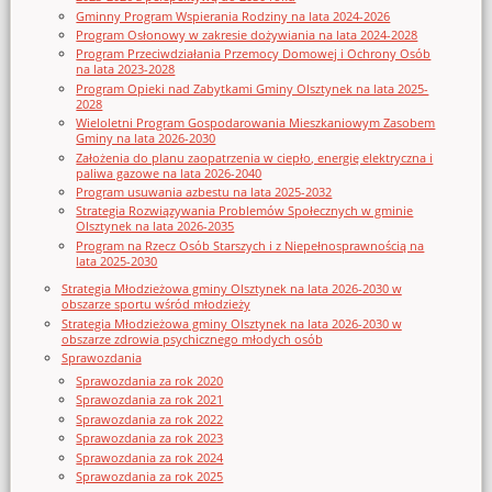
Gminny Program Wspierania Rodziny na lata 2024-2026
Program Osłonowy w zakresie dożywiania na lata 2024-2028
Program Przeciwdziałania Przemocy Domowej i Ochrony Osób
na lata 2023-2028
Program Opieki nad Zabytkami Gminy Olsztynek na lata 2025-
2028
Wieloletni Program Gospodarowania Mieszkaniowym Zasobem
Gminy na lata 2026-2030
Założenia do planu zaopatrzenia w ciepło, energię elektryczna i
paliwa gazowe na lata 2026-2040
Program usuwania azbestu na lata 2025-2032
Strategia Rozwiązywania Problemów Społecznych w gminie
Olsztynek na lata 2026-2035
Program na Rzecz Osób Starszych i z Niepełnosprawnością na
lata 2025-2030
Strategia Młodzieżowa gminy Olsztynek na lata 2026-2030 w
obszarze sportu wśród młodzieży
Strategia Młodzieżowa gminy Olsztynek na lata 2026-2030 w
obszarze zdrowia psychicznego młodych osób
Sprawozdania
Sprawozdania za rok 2020
Sprawozdania za rok 2021
Sprawozdania za rok 2022
Sprawozdania za rok 2023
Sprawozdania za rok 2024
Sprawozdania za rok 2025