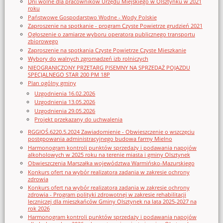
Dni wolne dla pracowników Urzędu Miejskiego w Olsztynku w 2021
roku
Państwowe Gospodarstwo Wodne - Wody Polskie
Zaproszenie na spotkanie - program Czyste Powietrze grudzień 2021
Ogłoszenie o zamiarze wyboru operatora publicznego transportu
zbiorowego
Zaproszenie na spotkania Czyste Powietrze Czyste Mieszkanie
Wybory do walnych zgromadzeń izb rolniczych
NIEOGRANICZONY PRZETARG PISEMNY NA SPRZEDAŻ POJAZDU
SPECJALNEGO STAR 200 PM 18P
Plan ogólny gminy
Uzgodnienia 16.02.2026
Uzgodnienia 13.05.2026
Uzgodnienia 29.05.2026
Projekt przekazany do uchwalenia
RGGIOŚ.6220.5.2024 Zawiadomienie - Obwieszczenie o wszczęciu
postępowania administracyjnego budowa farmy Mielno
Harmonogram kontroli punktów sprzedaży i podawania napojów
alkoholowych w 2025 roku na terenie miasta i gminy Olsztynek
Obwieszczenia Marszałka województwa Warmińsko-Mazurskiego
Konkurs ofert na wybór realizatora zadania w zakresie ochrony
zdrowia
Konkurs ofert na wybór realizatora zadania w zakresie ochrony
zdrowia - Program polityki zdrowotnej w zakresie rehabilitacji
leczniczej dla mieszkańców Gminy Olsztynek na lata 2025-2027 na
rok 2026
Harmonogram kontroli punktów sprzedaży i podawania napojów