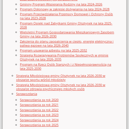
Gminny Program Wspierania Rodziny na lata 2024-2026
Program Osłonowy w zakresie dożywiania na lata 2024-2028
Program Przeciwdziałania Przemocy Domowej i Ochrony Osób
na lata 2023-2028
Program Opieki nad Zabytkami Gminy Olsztynek na lata 2025-
2028
Wieloletni Program Gospodarowania Mieszkaniowym Zasobem
Gminy na lata 2026-2030
Założenia do planu zaopatrzenia w ciepło, energię elektryczna i
paliwa gazowe na lata 2026-2040
Program usuwania azbestu na lata 2025-2032
Strategia Rozwiązywania Problemów Społecznych w gminie
Olsztynek na lata 2026-2035
Program na Rzecz Osób Starszych i z Niepełnosprawnością na
lata 2025-2030
Strategia Młodzieżowa gminy Olsztynek na lata 2026-2030 w
obszarze sportu wśród młodzieży
Strategia Młodzieżowa gminy Olsztynek na lata 2026-2030 w
obszarze zdrowia psychicznego młodych osób
Sprawozdania
Sprawozdania za rok 2020
Sprawozdania za rok 2021
Sprawozdania za rok 2022
Sprawozdania za rok 2023
Sprawozdania za rok 2024
Sprawozdania za rok 2025