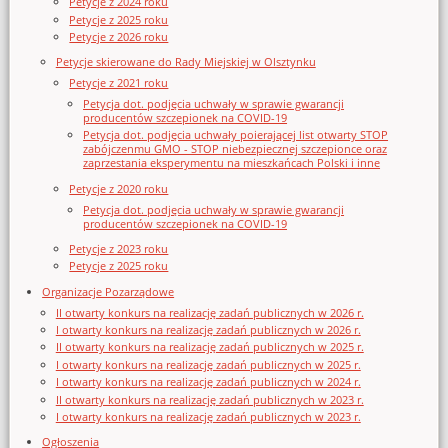
Petycje z 2024 roku
Petycje z 2025 roku
Petycje z 2026 roku
Petycje skierowane do Rady Miejskiej w Olsztynku
Petycje z 2021 roku
Petycja dot. podjęcia uchwały w sprawie gwarancji
producentów szczepionek na COVID-19
Petycja dot. podjęcia uchwały poierającej list otwarty STOP
zabójczenmu GMO - STOP niebezpiecznej szczepionce oraz
zaprzestania eksperymentu na mieszkańcach Polski i inne
Petycje z 2020 roku
Petycja dot. podjęcia uchwały w sprawie gwarancji
producentów szczepionek na COVID-19
Petycje z 2023 roku
Petycje z 2025 roku
Organizacje Pozarządowe
II otwarty konkurs na realizację zadań publicznych w 2026 r.
I otwarty konkurs na realizację zadań publicznych w 2026 r.
II otwarty konkurs na realizację zadań publicznych w 2025 r.
I otwarty konkurs na realizację zadań publicznych w 2025 r.
I otwarty konkurs na realizację zadań publicznych w 2024 r.
II otwarty konkurs na realizację zadań publicznych w 2023 r.
I otwarty konkurs na realizację zadań publicznych w 2023 r.
Ogłoszenia