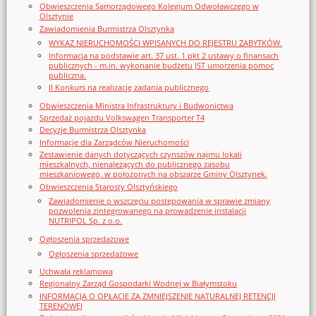
Obwieszczenia Samorządowego Kolegium Odwoławczego w
Olsztynie
Zawiadomienia Burmistrza Olsztynka
WYKAZ NIERUCHOMOŚCI WPISANYCH DO REJESTRU ZABYTKÓW.
Informacja na podstawie art. 37 ust. 1 pkt 2 ustawy o finansach
publicznych - m.in. wykonanie budżetu JST umorzenia pomoc
publiczna.
II Konkurs na realizację zadania publicznego
Obwieszczenia Ministra Infrastruktury i Budwonictwa
Sprzedaż pojazdu Volkswagen Transporter T4
Decyzje Burmistrza Olsztynka
Informacje dla Zarządców Nieruchomości
Zestawienie danych dotyczących czynszów najmu lokali
mieszkalnych, nienależących do publicznego zasobu
mieszkaniowego, w położonych na obszarze Gminy Olsztynek.
Obwieszczenia Starosty Olsztyńskiego
Zawiadomienie o wszczęciu postępowania w sprawie zmiany
pozwolenia zintegrowanego na prowadzenie instalacji
NUTRIPOL Sp. z o.o.
Ogłoszenia sprzedażowe
Ogłoszenia sprzedażowe
Uchwała reklamowa
Regionalny Zarząd Gospodarki Wodnej w Białymstoku
INFORMACJA O OPŁACIE ZA ZMNIEJSZENIE NATURALNEJ RETENCJI
TERENOWEJ