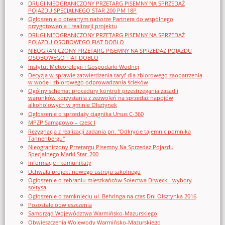
DRUGI NIEOGRANICZONY PRZETARG PISEMNY NA SPRZEDAŻ
POJAZDU SPECJALNEGO STAR 200 PM 18P
Ogłoszenie o otwartym naborze Partnera do wspólnego
przygotowania i realizacji projektu
DRUGI NIEOGRANICZONY PRZETARG PISEMNY NA SPRZEDAŻ
POJAZDU OSOBOWEGO FIAT DOBLO
NIEOGRANICZONY PRZETARG PISEMNY NA SPRZEDAŻ POJAZDU
OSOBOWEGO FIAT DOBLO
Instytut Meteorologii i Gospodarki Wodnej
Decyzja w sprawie zatwierdzenia taryf dla zbiorowego zaopatrzenia
w wodę i zbiorowego odprowadzania ścieków
Ogólny schemat procedury kontroli przestrzegania zasad i
warunków korzystania z zezwoleń na sprzedaż napojów
alkoholowych w gminie Olsztynek
Ogłoszenie o sprzedaży ciągnika Ursus C-360
MPZP Samagowo – czesc I
Rezygnacja z realizacji zadania pn. "Odkrycie tajemnic pomnika
Tannenbergu"
Nieograniczony Przetargu Pisemny Na Sprzedaż Pojazdu
Specjalnego Marki Star_200
Informacje i komunikaty
Uchwała projekt nowego ustroju szkolnego
Ogłoszenie o zebraniu mieszkańców Sołectwa Drwęck - wybory
sołtysa
Ogłoszenie o zamknięciu ul. Behringa na czas Dni Olsztynka 2016
Pozostałe obwieszczenia
Samorząd Województwa Warmińsko-Mazurskiego
Obwieszczenia Wojewody Warmińsko-Mazurskiego