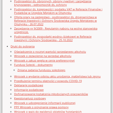
Podinspektor ds. obronnych, obrony cywilnej i zarządzania
kryzysowego - pełnomocnik ds. ochrony
Podinspektor ds. księgowości i podatku VAT w Referacie Finansów i
Podatków w Urzędzie Miejskim w Olsztynku
Oferta pracy na zastępstwo - podinspektor ds. drogownictwa w
Referacie Inwestycji i Ochrony Środowiska Urzędu Miejskiego w
Olsztynku - 26.07.2022
Zarządzenie nr 9/2009 - Regulamin naboru na wolne stanowiska
urzędnicze.
Podinspektor ds. gospodarki wodno–ściekowej w Referacie
Inwestycji i Ochrony Środowiska - 25.10.2022
Druki do pobrania
Oświadczenie o rocznej wartości sprzedanego alkoholu
Wniosek o zezwolenie na sprzedaz alkoholu
Wniosek o zakup węgla w cenie preferencyjnej
Fundusz Sołecki - dokumenty
Zmiana zadania funduszu sołeckiego
Wniosek o wydanie odpisu aktu urodzenia, małżeństwa lub zgonu
Przedłużenie terminu płatności z powodu COVID-19
Deklaracje podatkowe
Informacje podatkowe
Dofinansowanie kształcenia młodocianych pracowników
Kwestonariusz osobowy
Wniosek o udostępnienie informacji publicznej
PPF Wniosek o przyznanie prawa pomocy
Wniosek o wpis do ewidencji obiektów hotelarskich