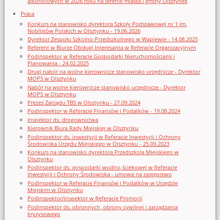
alkoholowych w 2026 roku na terenie miasta i gminy Olsztynek
Praca
Konkurs na stanowisko dyrektora Szkoły Podstawowej nr 1 im.
Noblistów Polskich w Olsztynku - 19.06.2026
Dyrektor Zespołu Szkolno-Przedszkolnego w Waplewie - 14.08.2025
Referent w Biurze Obsługi Interesanta w Referacie Organizacyjnym
Podinspektor w Referacie Gospodarki Nieruchomościami i
Planowania - 24.02.2025
Drugi nabór na wolne kierownicze stanowisko urzędnicze - Dyrektor
MOPS w Olsztynku
Nabór na wolne kierownicze stanowisko urzędnicze - Dyrektor
MOPS w Olsztynku
Prezes Zarządu TBS w Olsztynku - 27.09.2024
Podinspektor w Referacie Finansów i Podatków - 19.08.2024
Inspektor ds. drogownictwa
Kierownik Biura Rady Miejskiej w Olsztynku
Podinspektor ds. inwestycji w Referacie Inwestycji i Ochrony
Środowiska Urzędu Miejskiego w Olsztynku - 25.09.2023
Konkurs na stanowisko dyrektora Przedszkola Miejskiego w
Olsztynku
Podinspektor ds. gospodarki wodno-ściekowej w Referacie
Inwestycji i Ochrony Środowiska - umowa na zastępstwo
Podinspektor w Referacie Finansów i Podatków w Urzędzie
Miejskim w Olsztynku
Podinspektor/inspektor w Referacie Promocji
Podinspektor ds. obronnych, obrony cywilnej i zarządzania
kryzysowego