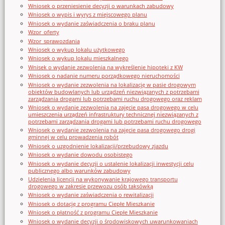
Wniosek o przeniesienie decyzji o warunkach zabudowy
Wniosek o wypis i wyrys z miejscowego planu
Wniosek o wydanie zaświadczenia o braku planu
Wzor_oferty
Wzor_sprawozdania
Wniosek o wykup lokalu użytkowego
Wniosek o wykup lokalu mieszkalnego
Wnisek o wydanie zezwolenia na wykreślenie hipoteki z KW
Wniosek o nadanie numeru porządkowego nieruchomości
Wniosek o wydanie zezwolenia na lokalizację w pasie drogowym
obiektów budowlanych lub urządzeń niezwiązanych z potrzebami
zarządzania drogami lub potrzebami ruchu drogowego oraz reklam
Wniosek o wydanie zezwolenia na zajęcie pasa drogowego w celu
umieszczenia urządzeń infrastruktury technicznej niezwiązanych z
potrzebami zarządzania drogami lub potrzebami ruchu drogowego
Wniosek o wydanie zezwolenia na zajęcie pasa drogowego drogi
gminnej w celu prowadzenia robót
Wniosek o uzgodnienie lokalizacji/przebudowy zjazdu
Wniosek o wydanie dowodu osobistego
Wniosek o wydanie decyzji o ustalenie lokalizacji inwestycji celu
publicznego albo warunków zabudowy
Udzielenia licencji na wykonywanie krajowego transportu
drogowego w zakresie przewozu osób taksówką
Wniosek o wydanie zaświadczenia o rewitalizacji
Wniosek o dotację z programu Ciepłe Mieszkanie
Wniosek o płatność z programu Ciepłe Mieszkanie
Wniosek o wydanie decyzji o środowiskowych uwarunkowaniach