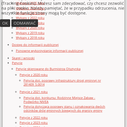
(Tracking Cookies). Możesz sam zdecydować, czy chcesz zezwolić
Wykazy z 2025 roku
na pliki cookie. Należy pamiętać, że w przypadku odrzucenia, nie
Wykazy z 2024 roku
wszystkie funkcje strony mogą być dostępne.
Wykazy z 2023 roku
Wykazy z 2022 roku
OK
ODMAWIAĆ
Wykazy z 2021 roku
Wykazy z 2020 roku
Wykazy z 2019 roku
Wykazy z 2018 roku
Dostęp do informacji publicznej
Ponowne wykorzystanie informacji publicznej
Skargi i wnioski
Petycje
Petycje skierowane do Burmistrza Olsztynka
Petycje z 2020 roku
Petycja dot. poprawy infrastruktury drogi gminnej nr
281409_5.0014
Petycje z 2021 roku
Petycja dot. konkursu: Rodzinne Miejsce Zabaw -
Podwórko NIVEA
Petycja dotycząca poprawy stanu i oznakowania dwóch
odcinków dróg gminnych biegących do granicy gminy
Petycje z 2022 roku
Petycje z 2023 roku