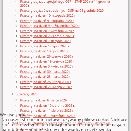
Przetarg pojazdu specjalnego OSP - STAR 200 na 14 grudnia
2020 r
Przetarg pojazdów specjalnych OSP na 04 grudnia 2020 r
Przetarg na dzień 10 listopada 2020 r
Przetarg na dzień 9 listopada 2020 r
Przetargi na dzień 9 października 2020 r
Przetargi na dzień 7 września 2020 r
Przetargi na dzień 28 sierpnia 2020 r
Przetargi na dzień 7 sierpnia 2020
Przetargi na dzień 17 lipca 2020 r
Przetarg na dzień 10 lipca 2020 r
Przetarg na dzień 26 czerwca 2020 r
Przetargi na dzień 19 czerwca 2020 r
Przetargi na dzień 3 kwietnia 2020 r
Przetarg na dzień 30 marca 2020 r
Przetarg na dzień 23 marca 2020 r
Przetarg na dzień 28 lutego 2020 r
Przetargi na dzień 21 lutego 2020 r
Przetargi 2026
Przetarg na dzień 6 marca 2026 r.
Przetargi na dzień 10 sierpnia 2026 r.
Przetarg na dzień 11 sierpnia 2026 r.
We use cookies
Przetarg na dzień 11 września 2026 r.
Na naszej stronie internetowej używamy plików cookie. Niektóre
Wykazy nieruchomości przeznaczonych do sprzedaży i dzierżawy
z nich są niezbędne dla funkcjonowania strony, inne pomagają
nam w ulepszaniu tej strony i doświadczeń użytkownika
Wykazy z 2026 roku