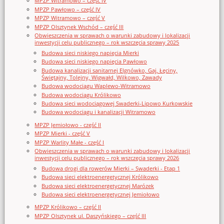
MPZP Witramowo – część IV
MPZP Pawłowo – część IV
MPZP Witramowo – część V
MPZP Olsztynek Wschód – część III
Obwieszczenia w sprawach o warunki zabudowy i lokalizacji
inwestycji celu publicznego – rok wszczęcia sprawy 2025
Budowa sieci niskiego napięcia Mierki
Budowa sieci niskiego napięcia Pawłowo
Budowa kanalizacji sanitarnej Elgnówko, Gaj, Łęciny,
Świętajny, Tolejny, Wigwałd, Wilkowo, Zawady
Budowa wodociągu Waplewo-Witramowo
Budowa wodociągu Królikowo
Budowa sieci wodociągowej Swaderki-Lipowo Kurkowskie
Budowa wodociągu i kanalizacji Witramowo
MPZP Jemiołowo - część II
MPZP Mierki - część V
MPZP Warlity Małe - część I
Obwieszczenia w sprawach o warunki zabudowy i lokalizacji
inwestycji celu publicznego – rok wszczęcia sprawy 2026
Budowa drogi dla rowerów Mierki – Swaderki - Etap 1
Budowa sieci elektroenergetycznej Królikowo
Budowa sieci elektroenergetycznej Marózek
Budowa sieci elektroenergetycznej Jemiołowo
MPZP Królikowo – część II
MPZP Olsztynek ul. Daszyńskiego – część III