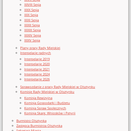
XXVIII Sesja
XXIX Sesja
XXX Sesja
XXXI Sesja
XXXII Sesja
XXXIII Sesja
XXXIV Sesja
XXXV Sesja
Plany pracy Rady Miejskiej
Interpelacje radnych
Interpelacje 2019
Interpelacje 2020
Interpelacje 2021
Interpelacje 2024
Interpelacje 2026
Sprawozdanie z pracy Rady Miejskiej w Olsztynku
Komisje Rady Miejskiej w Olsztynku
Komisja Rewizyjna
Komisja Gospodarki i Budżetu
Komisja Spraw Społecznych
Komisja Skarg, Wniosków i Petycji
Burmistrz Olsztynka
Zastępca Burmistrza Olsztynka
Sekretarz Miasta