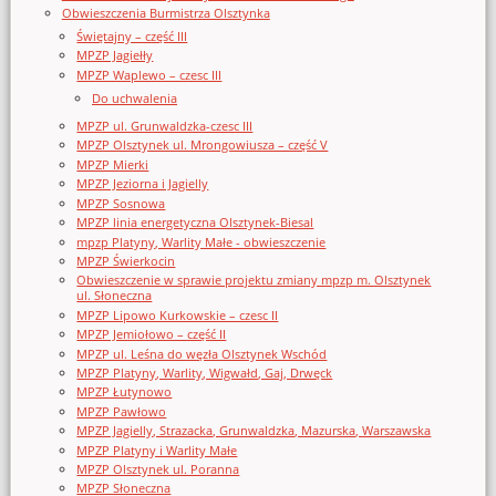
Obwieszczenia Burmistrza Olsztynka
Świętajny – część III
MPZP Jagiełły
MPZP Waplewo – czesc III
Do uchwalenia
MPZP ul. Grunwaldzka-czesc III
MPZP Olsztynek ul. Mrongowiusza – część V
MPZP Mierki
MPZP Jeziorna i Jagielly
MPZP Sosnowa
MPZP linia energetyczna Olsztynek-Biesal
mpzp Platyny, Warlity Małe - obwieszczenie
MPZP Świerkocin
Obwieszczenie w sprawie projektu zmiany mpzp m. Olsztynek
ul. Słoneczna
MPZP Lipowo Kurkowskie – czesc II
MPZP Jemiołowo – część II
MPZP ul. Leśna do węzła Olsztynek Wschód
MPZP Platyny, Warlity, Wigwałd, Gaj, Drwęck
MPZP Łutynowo
MPZP Pawłowo
MPZP Jagielly, Strazacka, Grunwaldzka, Mazurska, Warszawska
MPZP Platyny i Warlity Małe
MPZP Olsztynek ul. Poranna
MPZP Słoneczna