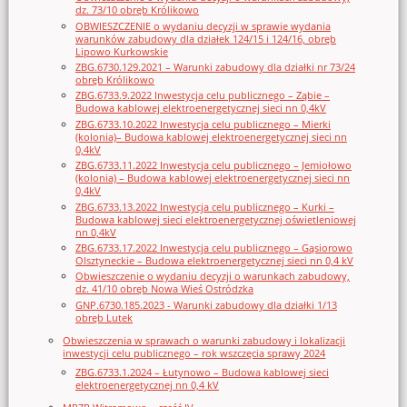
dz. 73/10 obręb Królikowo
OBWIESZCZENIE o wydaniu decyzji w sprawie wydania
warunków zabudowy dla działek 124/15 i 124/16, obręb
Lipowo Kurkowskie
ZBG.6730.129.2021 – Warunki zabudowy dla działki nr 73/24
obręb Królikowo
ZBG.6733.9.2022 Inwestycja celu publicznego – Ząbie –
Budowa kablowej elektroenergetycznej sieci nn 0,4kV
ZBG.6733.10.2022 Inwestycja celu publicznego – Mierki
(kolonia)– Budowa kablowej elektroenergetycznej sieci nn
0,4kV
ZBG.6733.11.2022 Inwestycja celu publicznego – Jemiołowo
(kolonia) – Budowa kablowej elektroenergetycznej sieci nn
0,4kV
ZBG.6733.13.2022 Inwestycja celu publicznego – Kurki –
Budowa kablowej sieci elektroenergetycznej oświetleniowej
nn 0,4kV
ZBG.6733.17.2022 Inwestycja celu publicznego – Gąsiorowo
Olsztyneckie – Budowa elektroenergetycznej sieci nn 0,4 kV
Obwieszczenie o wydaniu decyzji o warunkach zabudowy,
dz. 41/10 obręb Nowa Wieś Ostródzka
GNP.6730.185.2023 - Warunki zabudowy dla działki 1/13
obręb Lutek
Obwieszczenia w sprawach o warunki zabudowy i lokalizacji
inwestycji celu publicznego – rok wszczęcia sprawy 2024
ZBG.6733.1.2024 – Łutynowo – Budowa kablowej sieci
elektroenergetycznej nn 0,4 kV