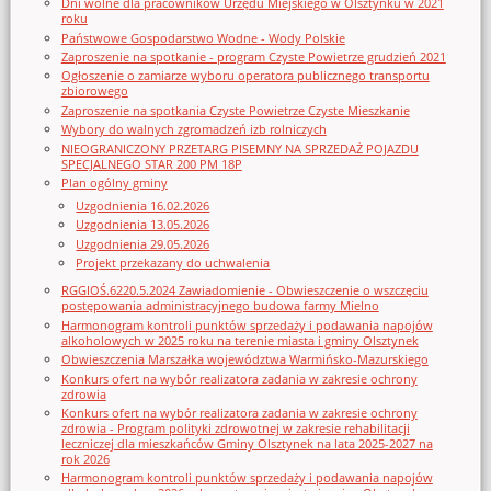
Dni wolne dla pracowników Urzędu Miejskiego w Olsztynku w 2021
roku
Państwowe Gospodarstwo Wodne - Wody Polskie
Zaproszenie na spotkanie - program Czyste Powietrze grudzień 2021
Ogłoszenie o zamiarze wyboru operatora publicznego transportu
zbiorowego
Zaproszenie na spotkania Czyste Powietrze Czyste Mieszkanie
Wybory do walnych zgromadzeń izb rolniczych
NIEOGRANICZONY PRZETARG PISEMNY NA SPRZEDAŻ POJAZDU
SPECJALNEGO STAR 200 PM 18P
Plan ogólny gminy
Uzgodnienia 16.02.2026
Uzgodnienia 13.05.2026
Uzgodnienia 29.05.2026
Projekt przekazany do uchwalenia
RGGIOŚ.6220.5.2024 Zawiadomienie - Obwieszczenie o wszczęciu
postępowania administracyjnego budowa farmy Mielno
Harmonogram kontroli punktów sprzedaży i podawania napojów
alkoholowych w 2025 roku na terenie miasta i gminy Olsztynek
Obwieszczenia Marszałka województwa Warmińsko-Mazurskiego
Konkurs ofert na wybór realizatora zadania w zakresie ochrony
zdrowia
Konkurs ofert na wybór realizatora zadania w zakresie ochrony
zdrowia - Program polityki zdrowotnej w zakresie rehabilitacji
leczniczej dla mieszkańców Gminy Olsztynek na lata 2025-2027 na
rok 2026
Harmonogram kontroli punktów sprzedaży i podawania napojów