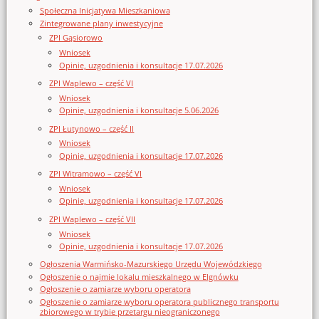
Społeczna Inicjatywa Mieszkaniowa
Zintegrowane plany inwestycyjne
ZPI Gąsiorowo
Wniosek
Opinie, uzgodnienia i konsultacje 17.07.2026
ZPI Waplewo – część VI
Wniosek
Opinie, uzgodnienia i konsultacje 5.06.2026
ZPI Łutynowo – część II
Wniosek
Opinie, uzgodnienia i konsultacje 17.07.2026
ZPI Witramowo – część VI
Wniosek
Opinie, uzgodnienia i konsultacje 17.07.2026
ZPI Waplewo – część VII
Wniosek
Opinie, uzgodnienia i konsultacje 17.07.2026
Ogłoszenia Warmińsko-Mazurskiego Urzędu Wojewódzkiego
Ogłoszenie o najmie lokalu mieszkalnego w Elgnówku
Ogłoszenie o zamiarze wyboru operatora
Ogłoszenie o zamiarze wyboru operatora publicznego transportu
zbiorowego w trybie przetargu nieograniczonego