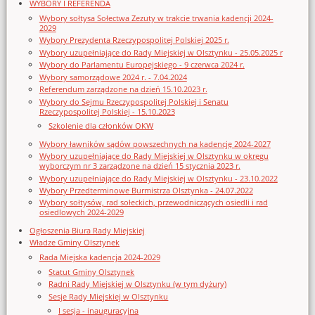
WYBORY I REFERENDA
Wybory sołtysa Sołectwa Zezuty w trakcie trwania kadencji 2024-
2029
Wybory Prezydenta Rzeczypospolitej Polskiej 2025 r.
Wybory uzupełniające do Rady Miejskiej w Olsztynku - 25.05.2025 r
Wybory do Parlamentu Europejskiego - 9 czerwca 2024 r.
Wybory samorządowe 2024 r. - 7.04.2024
Referendum zarządzone na dzień 15.10.2023 r.
Wybory do Sejmu Rzeczypospolitej Polskiej i Senatu
Rzeczypospolitej Polskiej - 15.10.2023
Szkolenie dla członków OKW
Wybory ławników sądów powszechnych na kadencję 2024-2027
Wybory uzupełniające do Rady Miejskiej w Olsztynku w okręgu
wyborczym nr 3 zarządzone na dzień 15 stycznia 2023 r.
Wybory uzupełniające do Rady Miejskiej w Olsztynku - 23.10.2022
Wybory Przedterminowe Burmistrza Olsztynka - 24.07.2022
Wybory sołtysów, rad sołeckich, przewodniczących osiedli i rad
osiedlowych 2024-2029
Ogłoszenia Biura Rady Miejskiej
Władze Gminy Olsztynek
Rada Miejska kadencja 2024-2029
Statut Gminy Olsztynek
Radni Rady Miejskiej w Olsztynku (w tym dyżury)
Sesje Rady Miejskiej w Olsztynku
I sesja - inauguracyjna