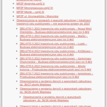
MPZP Ameryka-część II
MPZP Mrongowiusza-część VI
MPZP Mierki – część IV
MPZP ul. Grunwaldzka i Mazurska
Obwieszczenia w sprawach o warunki zabudowy i lokalizacji
inwestycji celu publicznego – rok wszczęcia sprawy do 2023
ZBG.6733.1.2022 Inwestycja celu publicznego – Nowa Wieś
Ostródzka – Budowa elektroenergetycznej sieci nn 0,4kV
ZBG.6733.2.2022 Inwestycja celu publicznego – Mańki –
Budowa elektroenergetycznej sieci nn 0,4kV
ZBG.6733.3.2022 Inwestycja celu publicznego – Lutek –
Budowa elektroenergetycznej sieci nn 0,4kV
ZBG.6733.4.2022 Inwestycja celu publicznego – Królikowo –
Budowa elektroenergetycznej sieci nn 0,4kV
ZBG.6733.5.2022 Inwestycja celu publicznego – Gąsiorowo
Olsztyneckie – Budowa elektroenergetycznej sieci nn 0,4kV
ZBG.6733.6.2022 Inwestycja celu publicznego – Mierki
kolonia – Przebudowa elektroenergetycznej sieci nn 0,4kV
ZBG.6733.7.2022 Inwestycja celu publicznego – Jemiołowo –
Przebudowa elektroenergetycznej sieci nn 0,4kV
Obwieszczenie o wydaniu decyzji o warunkach zabudowy,
dz. 36/27 obręb Waplewo
Obwieszczenie o wydaniu decyzji o warunkach zabudowy,
dz. 36/26 obręb Waplewo
Obwieszczenie o wydaniu decyzji o warunkach
zabudowy, dz. 36/26 obręb Waplewo
Obwieszczenie o wydaniu decyzji o warunkach zabudowy,