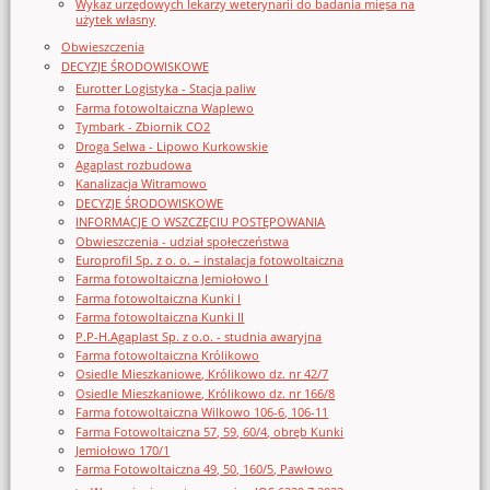
Wykaz urzędowych lekarzy weterynarii do badania mięsa na
użytek własny
Obwieszczenia
DECYZJE ŚRODOWISKOWE
Eurotter Logistyka - Stacja paliw
Farma fotowoltaiczna Waplewo
Tymbark - Zbiornik CO2
Droga Selwa - Lipowo Kurkowskie
Agaplast rozbudowa
Kanalizacja Witramowo
DECYZJE ŚRODOWISKOWE
INFORMACJE O WSZCZĘCIU POSTĘPOWANIA
Obwieszczenia - udział społeczeństwa
Europrofil Sp. z o. o. – instalacja fotowoltaiczna
Farma fotowoltaiczna Jemiołowo I
Farma fotowoltaiczna Kunki I
Farma fotowoltaiczna Kunki II
P.P-H.Agaplast Sp. z o.o. - studnia awaryjna
Farma fotowoltaiczna Królikowo
Osiedle Mieszkaniowe, Królikowo dz. nr 42/7
Osiedle Mieszkaniowe, Królikowo dz. nr 166/8
Farma fotowoltaiczna Wilkowo 106-6, 106-11
Farma Fotowoltaiczna 57, 59, 60/4, obręb Kunki
Jemiołowo 170/1
Farma Fotowoltaiczna 49, 50, 160/5, Pawłowo