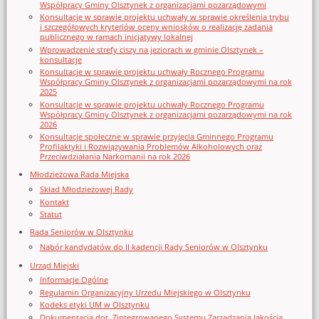
Współpracy Gminy Olsztynek z organizacjami pozarządowymi
Konsultacje w sprawie projektu uchwały w sprawie określenia trybu
i szczegółowych kryteriów oceny wniosków o realizację zadania
publicznego w ramach inicjatywy lokalnej
Wprowadzenie strefy ciszy na jeziorach w gminie Olsztynek –
konsultacje
Konsultacje w sprawie projektu uchwały Rocznego Programu
Współpracy Gminy Olsztynek z organizacjami pozarządowymi na rok
2025
Konsultacje w sprawie projektu uchwały Rocznego Programu
Współpracy Gminy Olsztynek z organizacjami pozarządowymi na rok
2026
Konsultacje społeczne w sprawie przyjęcia Gminnego Programu
Profilaktyki i Rozwiązywania Problemów Alkoholowych oraz
Przeciwdziałania Narkomanii na rok 2026
Młodzieżowa Rada Miejska
Skład Młodzieżowej Rady
Kontakt
Statut
Rada Seniorów w Olsztynku
Nabór kandydatów do II kadencji Rady Seniorów w Olsztynku
Urząd Miejski
Informacje Ogólne
Regulamin Organizacyjny Urzedu Miejskiego w Olsztynku
Kodeks etyki UM w Olsztynku
Dokumentacja dot. Zintegrowanego Systemu Zarządzania Jakością