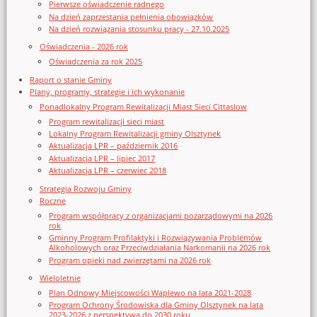
Pierwsze oświadczenie radnego
Na dzień zaprzestania pełnienia obowiązków
Na dzień rozwiązania stosunku pracy - 27.10.2025
Oświadczenia - 2026 rok
Oświadczenia za rok 2025
Raport o stanie Gminy
Plany, programy, strategie i ich wykonanie
Ponadlokalny Program Rewitalizacji Miast Sieci Cittaslow
Program rewitalizacji sieci miast
Lokalny Program Rewitalizacji gminy Olsztynek
Aktualizacja LPR – październik 2016
Aktualizacja LPR – lipiec 2017
Aktualizacja LPR – czerwiec 2018
Strategia Rozwoju Gminy
Roczne
Program współpracy z organizacjami pozarządowymi na 2026
rok
Gminny Program Profilaktyki i Rozwiązywania Problemów
Alkoholowych oraz Przeciwdziałania Narkomanii na 2026 rok
Program opieki nad zwierzętami na 2026 rok
Wieloletnie
Plan Odnowy Miejscowości Waplewo na lata 2021-2028
Program Ochrony Środowiska dla Gminy Olsztynek na lata
2023-2026 z perspektywą do 2030 roku