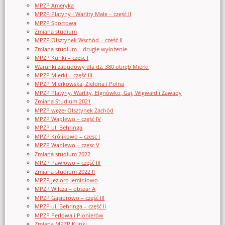
MPZP Ameryka
MPZP Platyny i Warlity Małe – część II
MPZP Sportowa
Zmiana studium
MPZP Olsztynek Wschód – część II
Zmiana studium – drugie wyłożenie
MPZP Kunki – czesc I
Warunki zabudowy dla dz. 380 obręb Mierki
MPZP Mierki – część III
MPZP Mierkowska, Zielona i Polna
MPZP Platyny, Warlity, Elgnówko, Gaj, Wigwałd i Zawady
Zmiana Studium 2021
MPZP węzeł Olsztynek Zachód
MPZP Waplewo – część IV
MPZP ul. Behringa
MPZP Królikowo – czesc I
MPZP Waplewo – czesc V
Zmiana studium 2022
MPZP Pawłowo – część III
Zmiana studium 2022 II
MPZP jezioro Jemiołowo
MPZP Wilcza – obszar A
MPZP Gąsiorowo – część III
MPZP ul. Behringa – część II
MPZP Perłowa i Pionierów
Zmiana MPZP Kunki