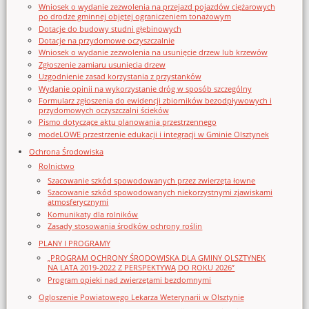
Wniosek o wydanie zezwolenia na przejazd pojazdów ciężarowych
po drodze gminnej objętej ograniczeniem tonażowym
Dotacje do budowy studni głębinowych
Dotacje na przydomowe oczyszczalnie
Wniosek o wydanie zezwolenia na usunięcie drzew lub krzewów
Zgłoszenie zamiaru usunięcia drzew
Uzgodnienie zasad korzystania z przystanków
Wydanie opinii na wykorzystanie dróg w sposób szczególny
Formularz zgłoszenia do ewidencji zbiorników bezodpływowych i
przydomowych oczyszczalni ścieków
Pismo dotyczące aktu planowania przestrzennego
modeLOWE przestrzenie edukacji i integracji w Gminie Olsztynek
Ochrona Środowiska
Rolnictwo
Szacowanie szkód spowodowanych przez zwierzęta łowne
Szacowanie szkód spowodowanych niekorzystnymi zjawiskami
atmosferycznymi
Komunikaty dla rolników
Zasady stosowania środków ochrony roślin
PLANY I PROGRAMY
„PROGRAM OCHRONY ŚRODOWISKA DLA GMINY OLSZTYNEK
NA LATA 2019-2022 Z PERSPEKTYWĄ DO ROKU 2026”
Program opieki nad zwierzętami bezdomnymi
Ogloszenie Powiatowego Lekarza Weterynarii w Olsztynie