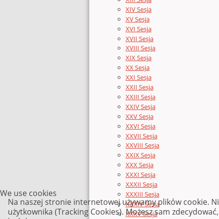
XIV Sesja
XV Sesja
XVI Sesja
XVII Sesja
XVIII Sesja
XIX Sesja
XX Sesja
XXI Sesja
XXII Sesja
XXIII Sesja
XXIV Sesja
XXV Sesja
XXVI Sesja
XXVII Sesja
XXVIII Sesja
XXIX Sesja
XXX Sesja
XXXI Sesja
XXXII Sesja
We use cookies
XXXIII Sesja
Na naszej stronie internetowej używamy plików cookie. N
XXXIV Sesja
użytkownika (Tracking Cookies). Możesz sam zdecydować, c
XXXV Sesja