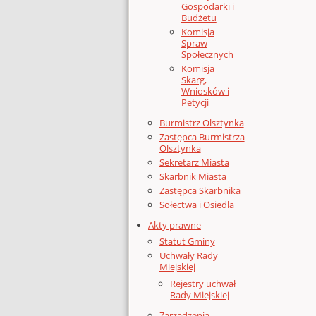
Gospodarki i
Budżetu
Komisja
Spraw
Społecznych
Komisja
Skarg,
Wniosków i
Petycji
Burmistrz Olsztynka
Zastępca Burmistrza
Olsztynka
Sekretarz Miasta
Skarbnik Miasta
Zastępca Skarbnika
Sołectwa i Osiedla
Akty prawne
Statut Gminy
Uchwały Rady
Miejskiej
Rejestry uchwał
Rady Miejskiej
Zarządzenia