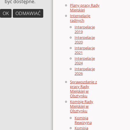
być dostępne.
Plany pracy Rady
Miejskiej
OK
ODMAWIAĆ
Interpelacje
radnych
Interpelacje
2019
Interpelacje
2020
Interpelacje
2021
Interpelacje
2024
Interpelacje
2026
Sprawozdanie z
pracy Rady
Miejskiej w
Olsztynku
Komisje Rady
Miejskiej w
Olsztynku
Komisja
Rewizyjna
Komisja