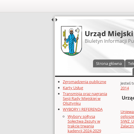
UDOSTĘPNIJ
Urząd Miejski
Biuletyn Informacji Pu
Menu główne
Strona główna
Tel
Dodatkowe zasoby (lewa kolumn
Zgromadzenia publiczne
Głównej 
Jesteś 
Karty Usług
2014
Transmisja oraz nagrania
Urząd
Sesji Rady Miejskiej w
Olsztynku
WYBORY I REFERENDA
Uniewa
oglosz
Wybory sołtysa
SIWZ_U
Sołectwa Zezuty w
Zalaczni
trakcie trwania
kadencji 2024-2029