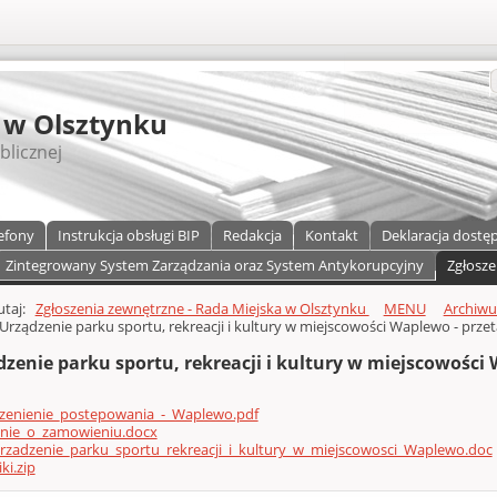
S
 w Olsztynku
blicznej
efony
Instrukcja obsługi BIP
Redakcja
Kontakt
Deklaracja dostę
Zintegrowany System Zarządzania oraz System Antykorupcyjny
Zgłosze
a)
zawartości
tutaj:
Zgłoszenia zewnętrzne - Rada Miejska w Olsztynku
MENU
Archiw
Urządzenie parku sportu, rekreacji i kultury w miejscowości Waplewo - przeta
zenie parku sportu, rekreacji i kultury w miejscowości W
zenienie_postepowania_-_Waplewo.pdf
enie_o_zamowieniu.docx
rzadzenie_parku_sportu_rekreacji_i_kultury_w_miejscowosci_Waplewo.doc
ki.zip