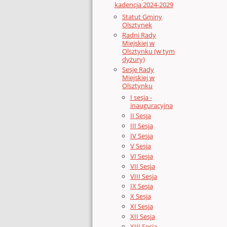
kadencja 2024-2029
Statut Gminy
Olsztynek
Radni Rady
Miejskiej w
Olsztynku (w tym
dyżury)
Sesje Rady
Miejskiej w
Olsztynku
I sesja -
inauguracyjna
II Sesja
III Sesja
IV Sesja
V Sesja
VI Sesja
VII Sesja
VIII Sesja
IX Sesja
X Sesja
XI Sesja
XII Sesja
XIII Sesja