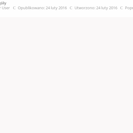
góły
r User
Opublikowano: 24 luty 2016
Utworzono: 24 luty 2016
Popr