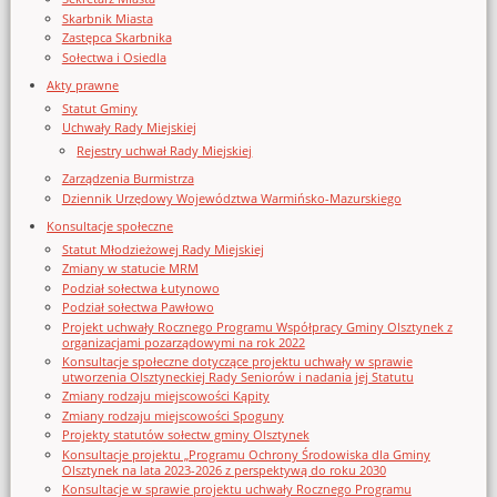
Skarbnik Miasta
Zastępca Skarbnika
Sołectwa i Osiedla
Akty prawne
Statut Gminy
Uchwały Rady Miejskiej
Rejestry uchwał Rady Miejskiej
Zarządzenia Burmistrza
Dziennik Urzędowy Województwa Warmińsko-Mazurskiego
Konsultacje społeczne
Statut Młodzieżowej Rady Miejskiej
Zmiany w statucie MRM
Podział sołectwa Łutynowo
Podział sołectwa Pawłowo
Projekt uchwały Rocznego Programu Współpracy Gminy Olsztynek z
organizacjami pozarządowymi na rok 2022
Konsultacje społeczne dotyczące projektu uchwały w sprawie
utworzenia Olsztyneckiej Rady Seniorów i nadania jej Statutu
Zmiany rodzaju miejscowości Kąpity
Zmiany rodzaju miejscowości Spoguny
Projekty statutów sołectw gminy Olsztynek
Konsultacje projektu „Programu Ochrony Środowiska dla Gminy
Olsztynek na lata 2023-2026 z perspektywą do roku 2030
Konsultacje w sprawie projektu uchwały Rocznego Programu