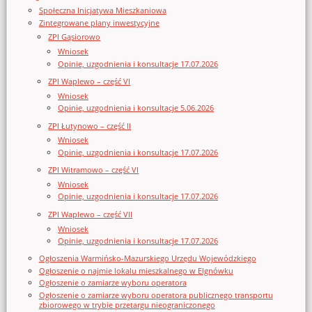
Społeczna Inicjatywa Mieszkaniowa
Zintegrowane plany inwestycyjne
ZPI Gąsiorowo
Wniosek
Opinie, uzgodnienia i konsultacje 17.07.2026
ZPI Waplewo – część VI
Wniosek
Opinie, uzgodnienia i konsultacje 5.06.2026
ZPI Łutynowo – część II
Wniosek
Opinie, uzgodnienia i konsultacje 17.07.2026
ZPI Witramowo – część VI
Wniosek
Opinie, uzgodnienia i konsultacje 17.07.2026
ZPI Waplewo – część VII
Wniosek
Opinie, uzgodnienia i konsultacje 17.07.2026
Ogłoszenia Warmińsko-Mazurskiego Urzędu Wojewódzkiego
Ogłoszenie o najmie lokalu mieszkalnego w Elgnówku
Ogłoszenie o zamiarze wyboru operatora
Ogłoszenie o zamiarze wyboru operatora publicznego transportu
zbiorowego w trybie przetargu nieograniczonego