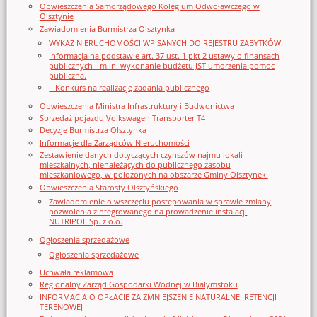
Obwieszczenia Samorządowego Kolegium Odwoławczego w
Olsztynie
Zawiadomienia Burmistrza Olsztynka
WYKAZ NIERUCHOMOŚCI WPISANYCH DO REJESTRU ZABYTKÓW.
Informacja na podstawie art. 37 ust. 1 pkt 2 ustawy o finansach
publicznych - m.in. wykonanie budżetu JST umorzenia pomoc
publiczna.
II Konkurs na realizację zadania publicznego
Obwieszczenia Ministra Infrastruktury i Budwonictwa
Sprzedaż pojazdu Volkswagen Transporter T4
Decyzje Burmistrza Olsztynka
Informacje dla Zarządców Nieruchomości
Zestawienie danych dotyczących czynszów najmu lokali
mieszkalnych, nienależących do publicznego zasobu
mieszkaniowego, w położonych na obszarze Gminy Olsztynek.
Obwieszczenia Starosty Olsztyńskiego
Zawiadomienie o wszczęciu postępowania w sprawie zmiany
pozwolenia zintegrowanego na prowadzenie instalacji
NUTRIPOL Sp. z o.o.
Ogłoszenia sprzedażowe
Ogłoszenia sprzedażowe
Uchwała reklamowa
Regionalny Zarząd Gospodarki Wodnej w Białymstoku
INFORMACJA O OPŁACIE ZA ZMNIEJSZENIE NATURALNEJ RETENCJI
TERENOWEJ