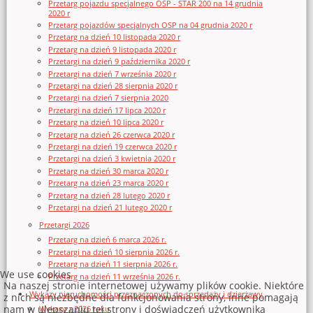
Przetarg pojazdu specjalnego OSP - STAR 200 na 14 grudnia
2020 r
Przetarg pojazdów specjalnych OSP na 04 grudnia 2020 r
Przetarg na dzień 10 listopada 2020 r
Przetarg na dzień 9 listopada 2020 r
Przetargi na dzień 9 października 2020 r
Przetargi na dzień 7 września 2020 r
Przetargi na dzień 28 sierpnia 2020 r
Przetargi na dzień 7 sierpnia 2020
Przetargi na dzień 17 lipca 2020 r
Przetarg na dzień 10 lipca 2020 r
Przetarg na dzień 26 czerwca 2020 r
Przetargi na dzień 19 czerwca 2020 r
Przetargi na dzień 3 kwietnia 2020 r
Przetarg na dzień 30 marca 2020 r
Przetarg na dzień 23 marca 2020 r
Przetarg na dzień 28 lutego 2020 r
Przetargi na dzień 21 lutego 2020 r
Przetargi 2026
Przetarg na dzień 6 marca 2026 r.
Przetargi na dzień 10 sierpnia 2026 r.
Przetarg na dzień 11 sierpnia 2026 r.
We use cookies
Przetarg na dzień 11 września 2026 r.
Na naszej stronie internetowej używamy plików cookie. Niektóre
Wykazy nieruchomości przeznaczonych do sprzedaży i dzierżawy
z nich są niezbędne dla funkcjonowania strony, inne pomagają
nam w ulepszaniu tej strony i doświadczeń użytkownika
Wykazy z 2026 roku