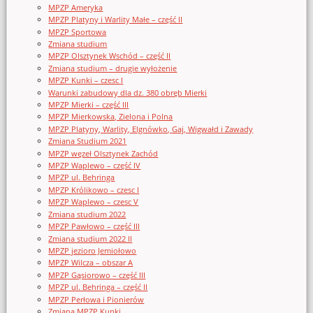
MPZP Ameryka
MPZP Platyny i Warlity Małe – część II
MPZP Sportowa
Zmiana studium
MPZP Olsztynek Wschód – część II
Zmiana studium – drugie wyłożenie
MPZP Kunki – czesc I
Warunki zabudowy dla dz. 380 obręb Mierki
MPZP Mierki – część III
MPZP Mierkowska, Zielona i Polna
MPZP Platyny, Warlity, Elgnówko, Gaj, Wigwałd i Zawady
Zmiana Studium 2021
MPZP węzeł Olsztynek Zachód
MPZP Waplewo – część IV
MPZP ul. Behringa
MPZP Królikowo – czesc I
MPZP Waplewo – czesc V
Zmiana studium 2022
MPZP Pawłowo – część III
Zmiana studium 2022 II
MPZP jezioro Jemiołowo
MPZP Wilcza – obszar A
MPZP Gąsiorowo – część III
MPZP ul. Behringa – część II
MPZP Perłowa i Pionierów
Zmiana MPZP Kunki