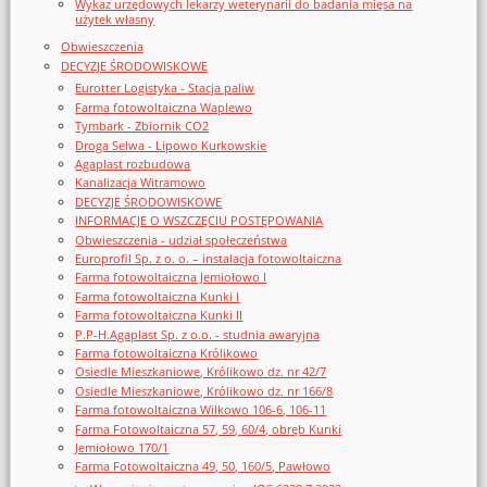
Wykaz urzędowych lekarzy weterynarii do badania mięsa na
użytek własny
Obwieszczenia
DECYZJE ŚRODOWISKOWE
Eurotter Logistyka - Stacja paliw
Farma fotowoltaiczna Waplewo
Tymbark - Zbiornik CO2
Droga Selwa - Lipowo Kurkowskie
Agaplast rozbudowa
Kanalizacja Witramowo
DECYZJE ŚRODOWISKOWE
INFORMACJE O WSZCZĘCIU POSTĘPOWANIA
Obwieszczenia - udział społeczeństwa
Europrofil Sp. z o. o. – instalacja fotowoltaiczna
Farma fotowoltaiczna Jemiołowo I
Farma fotowoltaiczna Kunki I
Farma fotowoltaiczna Kunki II
P.P-H.Agaplast Sp. z o.o. - studnia awaryjna
Farma fotowoltaiczna Królikowo
Osiedle Mieszkaniowe, Królikowo dz. nr 42/7
Osiedle Mieszkaniowe, Królikowo dz. nr 166/8
Farma fotowoltaiczna Wilkowo 106-6, 106-11
Farma Fotowoltaiczna 57, 59, 60/4, obręb Kunki
Jemiołowo 170/1
Farma Fotowoltaiczna 49, 50, 160/5, Pawłowo