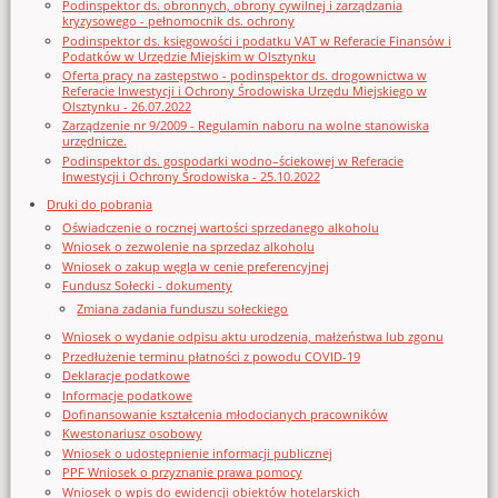
Podinspektor ds. obronnych, obrony cywilnej i zarządzania
kryzysowego - pełnomocnik ds. ochrony
Podinspektor ds. księgowości i podatku VAT w Referacie Finansów i
Podatków w Urzędzie Miejskim w Olsztynku
Oferta pracy na zastępstwo - podinspektor ds. drogownictwa w
Referacie Inwestycji i Ochrony Środowiska Urzędu Miejskiego w
Olsztynku - 26.07.2022
Zarządzenie nr 9/2009 - Regulamin naboru na wolne stanowiska
urzędnicze.
Podinspektor ds. gospodarki wodno–ściekowej w Referacie
Inwestycji i Ochrony Środowiska - 25.10.2022
Druki do pobrania
Oświadczenie o rocznej wartości sprzedanego alkoholu
Wniosek o zezwolenie na sprzedaz alkoholu
Wniosek o zakup węgla w cenie preferencyjnej
Fundusz Sołecki - dokumenty
Zmiana zadania funduszu sołeckiego
Wniosek o wydanie odpisu aktu urodzenia, małżeństwa lub zgonu
Przedłużenie terminu płatności z powodu COVID-19
Deklaracje podatkowe
Informacje podatkowe
Dofinansowanie kształcenia młodocianych pracowników
Kwestonariusz osobowy
Wniosek o udostępnienie informacji publicznej
PPF Wniosek o przyznanie prawa pomocy
Wniosek o wpis do ewidencji obiektów hotelarskich