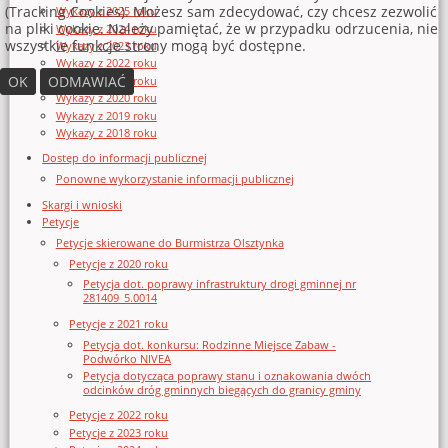
(Tracking Cookies). Możesz sam zdecydować, czy chcesz zezwolić
Wykazy z 2025 roku
na pliki cookie. Należy pamiętać, że w przypadku odrzucenia, nie
Wykazy z 2024 roku
wszystkie funkcje strony mogą być dostępne.
Wykazy z 2023 roku
Wykazy z 2022 roku
OK
ODMAWIAĆ
Wykazy z 2021 roku
Wykazy z 2020 roku
Wykazy z 2019 roku
Wykazy z 2018 roku
Dostęp do informacji publicznej
Ponowne wykorzystanie informacji publicznej
Skargi i wnioski
Petycje
Petycje skierowane do Burmistrza Olsztynka
Petycje z 2020 roku
Petycja dot. poprawy infrastruktury drogi gminnej nr
281409_5.0014
Petycje z 2021 roku
Petycja dot. konkursu: Rodzinne Miejsce Zabaw -
Podwórko NIVEA
Petycja dotycząca poprawy stanu i oznakowania dwóch
odcinków dróg gminnych biegących do granicy gminy
Petycje z 2022 roku
Petycje z 2023 roku