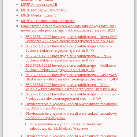
MPZP Ameryka-część II
MPZP Mrongowiusza-część VI
MPZP Mierki – część IV
MPZP ul. Grunwaldzka i Mazurska
Obwieszczenia w sprawach o warunki zabudowy i lokalizacji
inwestycji celu publicznego – rok wszczęcia sprawy do 2023
ZBG.6733.1.2022 Inwestycja celu publicznego – Nowa Wieś
Ostródzka – Budowa elektroenergetycznej sieci nn 0,4kV
ZBG.6733.2.2022 Inwestycja celu publicznego – Mańki –
Budowa elektroenergetycznej sieci nn 0,4kV
ZBG.6733.3.2022 Inwestycja celu publicznego – Lutek –
Budowa elektroenergetycznej sieci nn 0,4kV
ZBG.6733.4.2022 Inwestycja celu publicznego – Królikowo –
Budowa elektroenergetycznej sieci nn 0,4kV
ZBG.6733.5.2022 Inwestycja celu publicznego – Gąsiorowo
Olsztyneckie – Budowa elektroenergetycznej sieci nn 0,4kV
ZBG.6733.6.2022 Inwestycja celu publicznego – Mierki
kolonia – Przebudowa elektroenergetycznej sieci nn 0,4kV
ZBG.6733.7.2022 Inwestycja celu publicznego – Jemiołowo –
Przebudowa elektroenergetycznej sieci nn 0,4kV
Obwieszczenie o wydaniu decyzji o warunkach zabudowy,
dz. 36/27 obręb Waplewo
Obwieszczenie o wydaniu decyzji o warunkach zabudowy,
dz. 36/26 obręb Waplewo
Obwieszczenie o wydaniu decyzji o warunkach
zabudowy, dz. 36/26 obręb Waplewo
Obwieszczenie o wydaniu decyzji o warunkach zabudowy,