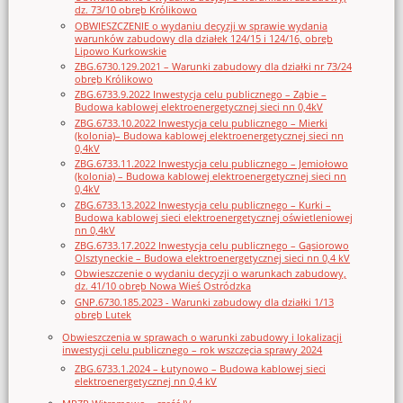
dz. 73/10 obręb Królikowo
OBWIESZCZENIE o wydaniu decyzji w sprawie wydania
warunków zabudowy dla działek 124/15 i 124/16, obręb
Lipowo Kurkowskie
ZBG.6730.129.2021 – Warunki zabudowy dla działki nr 73/24
obręb Królikowo
ZBG.6733.9.2022 Inwestycja celu publicznego – Ząbie –
Budowa kablowej elektroenergetycznej sieci nn 0,4kV
ZBG.6733.10.2022 Inwestycja celu publicznego – Mierki
(kolonia)– Budowa kablowej elektroenergetycznej sieci nn
0,4kV
ZBG.6733.11.2022 Inwestycja celu publicznego – Jemiołowo
(kolonia) – Budowa kablowej elektroenergetycznej sieci nn
0,4kV
ZBG.6733.13.2022 Inwestycja celu publicznego – Kurki –
Budowa kablowej sieci elektroenergetycznej oświetleniowej
nn 0,4kV
ZBG.6733.17.2022 Inwestycja celu publicznego – Gąsiorowo
Olsztyneckie – Budowa elektroenergetycznej sieci nn 0,4 kV
Obwieszczenie o wydaniu decyzji o warunkach zabudowy,
dz. 41/10 obręb Nowa Wieś Ostródzka
GNP.6730.185.2023 - Warunki zabudowy dla działki 1/13
obręb Lutek
Obwieszczenia w sprawach o warunki zabudowy i lokalizacji
inwestycji celu publicznego – rok wszczęcia sprawy 2024
ZBG.6733.1.2024 – Łutynowo – Budowa kablowej sieci
elektroenergetycznej nn 0,4 kV