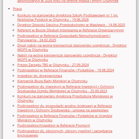
alkoholowych w 2026 roku na terenie miasta i gminy Olsztynek
Praca
Konkurs na stanowisko dyrektora Szkoły Podstawowej nr 1 im.
Noblistów Polskich w Olsztynku - 19.06.2026
Dyrektor Zespołu Szkolno-Przedszkolnego w Waplewie - 14.08.2025
Referent w Biurze Obsługi Interesanta w Referacie Organizacyjnym
Podinspektor w Referacie Gospodarki Nieruchomościami i
Planowania - 24.02.2025
Drugi nabór na wolne kierownicze stanowisko urzędnicze - Dyrektor
MOPS w Olsztynku
Nabór na wolne kierownicze stanowisko urzędnicze - Dyrektor
MOPS w Olsztynku
Prezes Zarządu TBS w Olsztynku - 27.09.2024
Podinspektor w Referacie Finansów i Podatków - 19.08.2024
Inspektor ds. drogownictwa
Kierownik Biura Rady Miejskiej w Olsztynku
Podinspektor ds. inwestycji w Referacie Inwestycji i Ochrony
Środowiska Urzędu Miejskiego w Olsztynku - 25.09.2023
Konkurs na stanowisko dyrektora Przedszkola Miejskiego w
Olsztynku
Podinspektor ds. gospodarki wodno-ściekowej w Referacie
Inwestycji i Ochrony Środowiska - umowa na zastępstwo
Podinspektor w Referacie Finansów i Podatków w Urzędzie
Miejskim w Olsztynku
Podinspektor/inspektor w Referacie Promocji
Podinspektor ds. obronnych, obrony cywilnej i zarządzania
kryzysowego