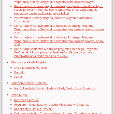
Współpracy Gminy Olsztynek z organizacjami pozarządowymi
Konsultacje w sprawie projektu uchwały w sprawie określenia trybu
i szczegółowych kryteriów oceny wniosków o realizację zadania
publicznego w ramach inicjatywy lokalnej
Wprowadzenie strefy ciszy na jeziorach w gminie Olsztynek –
konsultacje
Konsultacje w sprawie projektu uchwały Rocznego Programu
Współpracy Gminy Olsztynek z organizacjami pozarządowymi na rok
2025
Konsultacje w sprawie projektu uchwały Rocznego Programu
Współpracy Gminy Olsztynek z organizacjami pozarządowymi na rok
2026
Konsultacje społeczne w sprawie przyjęcia Gminnego Programu
Profilaktyki i Rozwiązywania Problemów Alkoholowych oraz
Przeciwdziałania Narkomanii na rok 2026
Młodzieżowa Rada Miejska
Skład Młodzieżowej Rady
Kontakt
Statut
Rada Seniorów w Olsztynku
Nabór kandydatów do II kadencji Rady Seniorów w Olsztynku
Urząd Miejski
Informacje Ogólne
Regulamin Organizacyjny Urzedu Miejskiego w Olsztynku
Kodeks etyki UM w Olsztynku
Dokumentacja dot. Zintegrowanego Systemu Zarządzania Jakością