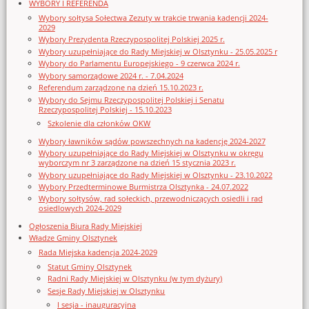
WYBORY I REFERENDA
Wybory sołtysa Sołectwa Zezuty w trakcie trwania kadencji 2024-
2029
Wybory Prezydenta Rzeczypospolitej Polskiej 2025 r.
Wybory uzupełniające do Rady Miejskiej w Olsztynku - 25.05.2025 r
Wybory do Parlamentu Europejskiego - 9 czerwca 2024 r.
Wybory samorządowe 2024 r. - 7.04.2024
Referendum zarządzone na dzień 15.10.2023 r.
Wybory do Sejmu Rzeczypospolitej Polskiej i Senatu
Rzeczypospolitej Polskiej - 15.10.2023
Szkolenie dla członków OKW
Wybory ławników sądów powszechnych na kadencję 2024-2027
Wybory uzupełniające do Rady Miejskiej w Olsztynku w okręgu
wyborczym nr 3 zarządzone na dzień 15 stycznia 2023 r.
Wybory uzupełniające do Rady Miejskiej w Olsztynku - 23.10.2022
Wybory Przedterminowe Burmistrza Olsztynka - 24.07.2022
Wybory sołtysów, rad sołeckich, przewodniczących osiedli i rad
osiedlowych 2024-2029
Ogłoszenia Biura Rady Miejskiej
Władze Gminy Olsztynek
Rada Miejska kadencja 2024-2029
Statut Gminy Olsztynek
Radni Rady Miejskiej w Olsztynku (w tym dyżury)
Sesje Rady Miejskiej w Olsztynku
I sesja - inauguracyjna