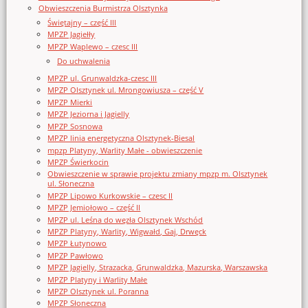
Obwieszczenia Burmistrza Olsztynka
Świętajny – część III
MPZP Jagiełły
MPZP Waplewo – czesc III
Do uchwalenia
MPZP ul. Grunwaldzka-czesc III
MPZP Olsztynek ul. Mrongowiusza – część V
MPZP Mierki
MPZP Jeziorna i Jagielly
MPZP Sosnowa
MPZP linia energetyczna Olsztynek-Biesal
mpzp Platyny, Warlity Małe - obwieszczenie
MPZP Świerkocin
Obwieszczenie w sprawie projektu zmiany mpzp m. Olsztynek
ul. Słoneczna
MPZP Lipowo Kurkowskie – czesc II
MPZP Jemiołowo – część II
MPZP ul. Leśna do węzła Olsztynek Wschód
MPZP Platyny, Warlity, Wigwałd, Gaj, Drwęck
MPZP Łutynowo
MPZP Pawłowo
MPZP Jagielly, Strazacka, Grunwaldzka, Mazurska, Warszawska
MPZP Platyny i Warlity Małe
MPZP Olsztynek ul. Poranna
MPZP Słoneczna