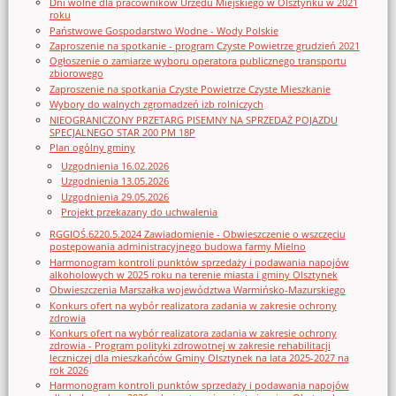
Dni wolne dla pracowników Urzędu Miejskiego w Olsztynku w 2021
roku
Państwowe Gospodarstwo Wodne - Wody Polskie
Zaproszenie na spotkanie - program Czyste Powietrze grudzień 2021
Ogłoszenie o zamiarze wyboru operatora publicznego transportu
zbiorowego
Zaproszenie na spotkania Czyste Powietrze Czyste Mieszkanie
Wybory do walnych zgromadzeń izb rolniczych
NIEOGRANICZONY PRZETARG PISEMNY NA SPRZEDAŻ POJAZDU
SPECJALNEGO STAR 200 PM 18P
Plan ogólny gminy
Uzgodnienia 16.02.2026
Uzgodnienia 13.05.2026
Uzgodnienia 29.05.2026
Projekt przekazany do uchwalenia
RGGIOŚ.6220.5.2024 Zawiadomienie - Obwieszczenie o wszczęciu
postępowania administracyjnego budowa farmy Mielno
Harmonogram kontroli punktów sprzedaży i podawania napojów
alkoholowych w 2025 roku na terenie miasta i gminy Olsztynek
Obwieszczenia Marszałka województwa Warmińsko-Mazurskiego
Konkurs ofert na wybór realizatora zadania w zakresie ochrony
zdrowia
Konkurs ofert na wybór realizatora zadania w zakresie ochrony
zdrowia - Program polityki zdrowotnej w zakresie rehabilitacji
leczniczej dla mieszkańców Gminy Olsztynek na lata 2025-2027 na
rok 2026
Harmonogram kontroli punktów sprzedaży i podawania napojów