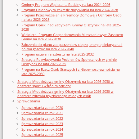
Gminny Program Wspierania Rodziny na lata 2024-2026
Program Osłonowy w zakresie dożywiania na lata 2024-2028
Program Przeciwdziałania Przemocy Domowej i Ochrony Osób
na lata 2023-2028
Program Opieki nad Zabytkami Gminy Olsztynek na lata 2025-
2028
Wieloletni Program Gospodarowania Mieszkaniowym Zasobem
Gminy na lata 2026-2030
Założenia do planu zaopatrzenia w ciepło, energię elektryczna i
paliwa gazowe na lata 2026-2040
Program usuwania azbestu na lata 2025-2032
Strategia Rozwiązywania Problemów Społecznych w gminie
Olsztynek na lata 2026-2035
Program na Rzecz Osób Starszych i z Niepełnosprawnością na
lata 2025-2030
Strategia Młodzieżowa gminy Olsztynek na lata 2026-2030 w
obszarze sportu wśród młodzieży
Strategia Młodzieżowa gminy Olsztynek na lata 2026-2030 w
obszarze zdrowia psychicznego młodych osób
Sprawozdania
Sprawozdania za rok 2020
Sprawozdania za rok 2021
Sprawozdania za rok 2022
Sprawozdania za rok 2023
Sprawozdania za rok 2024
Sprawozdania za rok 2025