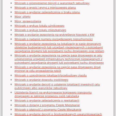
Wniosek o przeniesienie decyzji o warunkach zabudowy
Wniosek o wypis i wyrys z miejscowego planu
Wniosek o wydanie zaświadczenia o braku planu
Wzor_oferty
Wzor_sprawozdania
Wniosek o wykup lokalu użytkowego
Wniosek o wykup lokalu mieszkalnego
Wnisek o wydanie zezwolenia na wykreślenie hipoteki z KW
Wniosek o nadanie numeru porządkowego nieruchomości
Wniosek o wydanie zezwolenia na lokalizację w pasie drogowym
obiektów budowlanych lub urządzeń niezwiązanych z potrzebami
zarządzania drogami lub potrzebami ruchu drogowego oraz reklam
Wniosek o wydanie zezwolenia na zajęcie pasa drogowego w celu
umieszczenia urządzeń infrastruktury technicznej niezwiązanych z
potrzebami zarządzania drogami lub potrzebami ruchu drogowego
Wniosek o wydanie zezwolenia na zajęcie pasa drogowego drogi
gminnej w celu prowadzenia robót
Wniosek o uzgodnienie lokalizacji/przebudowy zjazdu
Wniosek o wydanie dowodu osobistego
Wniosek o wydanie decyzji o ustalenie lokalizacji inwestycji celu
publicznego albo warunków zabudowy
Udzielenia licencji na wykonywanie krajowego transportu
drogowego w zakresie przewozu osób taksówką
Wniosek o wydanie zaświadczenia o rewitalizacji
Wniosek o dotację z programu Ciepłe Mieszkanie
Wniosek o płatność z programu Ciepłe Mieszkanie
Wniosek o wydanie decyzji o środowiskowych uwarunkowaniach