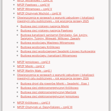
MPZP Witramowo – część IV
MPZP Pawłowo – część IV
MPZP Witramowo – część V
MPZP Olsztynek Wschód – część III
Obwieszczenia w sprawach o warunki zabudowy i lokalizacji
inwestycji celu publicznego – rok wszczęcia sprawy 2025
Budowa sieci niskiego napięcia Mierki
Budowa sieci niskiego napięcia Pawłowo
Budowa kanalizacji sanitarnej Elgnówko, Gaj, Łęciny,
Świętajny, Tolejny, Wigwałd, Wilkowo, Zawady
Budowa wodociągu Waplewo-Witramowo
Budowa wodociągu Królikowo
Budowa sieci wodociągowej Swaderki-Lipowo Kurkowskie
Budowa wodociągu i kanalizacji Witramowo
MPZP Jemiołowo - część II
MPZP Mierki - część V
MPZP Warlity Małe - część I
Obwieszczenia w sprawach o warunki zabudowy i lokalizacji
inwestycji celu publicznego – rok wszczęcia sprawy 2026
Budowa drogi dla rowerów Mierki – Swaderki - Etap 1
Budowa sieci elektroenergetycznej Królikowo
Budowa sieci elektroenergetycznej Marózek
Budowa sieci elektroenergetycznej Jemiołowo
MPZP Królikowo – część II
MPZP Olsztynek ul. Daszyńskiego – część III