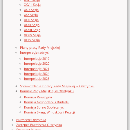
XXVIII Sesja
XXIX Sesja
XXX Sesja
XXXI Sesja
XXXII Sesja
XXXIII Sesja
XXXIV Sesja
XXXV Sesja
Plany pracy Rady Miejskiej
Interpelacje radnych
Interpelacje 2019
Interpelacje 2020
Interpelacje 2021
Interpelacje 2024
Interpelacje 2026
Sprawozdanie z pracy Rady Miejskiej w Olsztynku
Komisje Rady Miejskiej w Olsztynku
Komisja Rewizyjna
Komisja Gospodarki i Budżetu
Komisja Spraw Społecznych
Komisja Skarg, Wniosków i Petycji
Burmistrz Olsztynka
Zastępca Burmistrza Olsztynka
Sekretarz Miasta