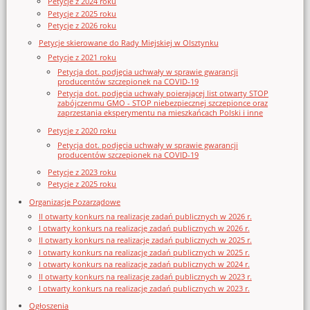
Petycje z 2024 roku
Petycje z 2025 roku
Petycje z 2026 roku
Petycje skierowane do Rady Miejskiej w Olsztynku
Petycje z 2021 roku
Petycja dot. podjęcia uchwały w sprawie gwarancji
producentów szczepionek na COVID-19
Petycja dot. podjęcia uchwały poierającej list otwarty STOP
zabójczenmu GMO - STOP niebezpiecznej szczepionce oraz
zaprzestania eksperymentu na mieszkańcach Polski i inne
Petycje z 2020 roku
Petycja dot. podjęcia uchwały w sprawie gwarancji
producentów szczepionek na COVID-19
Petycje z 2023 roku
Petycje z 2025 roku
Organizacje Pozarządowe
II otwarty konkurs na realizację zadań publicznych w 2026 r.
I otwarty konkurs na realizację zadań publicznych w 2026 r.
II otwarty konkurs na realizację zadań publicznych w 2025 r.
I otwarty konkurs na realizację zadań publicznych w 2025 r.
I otwarty konkurs na realizację zadań publicznych w 2024 r.
II otwarty konkurs na realizację zadań publicznych w 2023 r.
I otwarty konkurs na realizację zadań publicznych w 2023 r.
Ogłoszenia