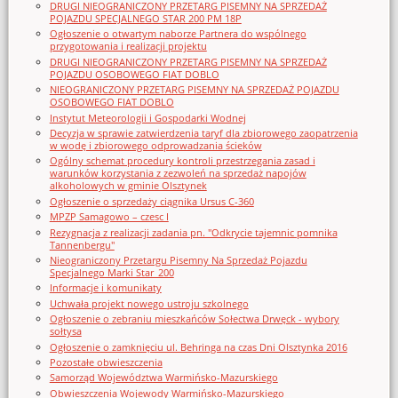
DRUGI NIEOGRANICZONY PRZETARG PISEMNY NA SPRZEDAŻ
POJAZDU SPECJALNEGO STAR 200 PM 18P
Ogłoszenie o otwartym naborze Partnera do wspólnego
przygotowania i realizacji projektu
DRUGI NIEOGRANICZONY PRZETARG PISEMNY NA SPRZEDAŻ
POJAZDU OSOBOWEGO FIAT DOBLO
NIEOGRANICZONY PRZETARG PISEMNY NA SPRZEDAŻ POJAZDU
OSOBOWEGO FIAT DOBLO
Instytut Meteorologii i Gospodarki Wodnej
Decyzja w sprawie zatwierdzenia taryf dla zbiorowego zaopatrzenia
w wodę i zbiorowego odprowadzania ścieków
Ogólny schemat procedury kontroli przestrzegania zasad i
warunków korzystania z zezwoleń na sprzedaż napojów
alkoholowych w gminie Olsztynek
Ogłoszenie o sprzedaży ciągnika Ursus C-360
MPZP Samagowo – czesc I
Rezygnacja z realizacji zadania pn. "Odkrycie tajemnic pomnika
Tannenbergu"
Nieograniczony Przetargu Pisemny Na Sprzedaż Pojazdu
Specjalnego Marki Star_200
Informacje i komunikaty
Uchwała projekt nowego ustroju szkolnego
Ogłoszenie o zebraniu mieszkańców Sołectwa Drwęck - wybory
sołtysa
Ogłoszenie o zamknięciu ul. Behringa na czas Dni Olsztynka 2016
Pozostałe obwieszczenia
Samorząd Województwa Warmińsko-Mazurskiego
Obwieszczenia Wojewody Warmińsko-Mazurskiego