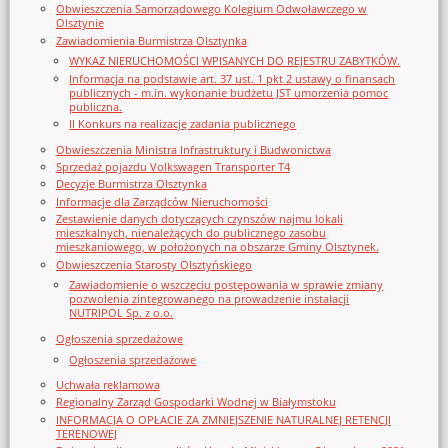
Obwieszczenia Samorządowego Kolegium Odwoławczego w
Olsztynie
Zawiadomienia Burmistrza Olsztynka
WYKAZ NIERUCHOMOŚCI WPISANYCH DO REJESTRU ZABYTKÓW.
Informacja na podstawie art. 37 ust. 1 pkt 2 ustawy o finansach
publicznych - m.in. wykonanie budżetu JST umorzenia pomoc
publiczna.
II Konkurs na realizację zadania publicznego
Obwieszczenia Ministra Infrastruktury i Budwonictwa
Sprzedaż pojazdu Volkswagen Transporter T4
Decyzje Burmistrza Olsztynka
Informacje dla Zarządców Nieruchomości
Zestawienie danych dotyczących czynszów najmu lokali
mieszkalnych, nienależących do publicznego zasobu
mieszkaniowego, w położonych na obszarze Gminy Olsztynek.
Obwieszczenia Starosty Olsztyńskiego
Zawiadomienie o wszczęciu postępowania w sprawie zmiany
pozwolenia zintegrowanego na prowadzenie instalacji
NUTRIPOL Sp. z o.o.
Ogłoszenia sprzedażowe
Ogłoszenia sprzedażowe
Uchwała reklamowa
Regionalny Zarząd Gospodarki Wodnej w Białymstoku
INFORMACJA O OPŁACIE ZA ZMNIEJSZENIE NATURALNEJ RETENCJI
TERENOWEJ