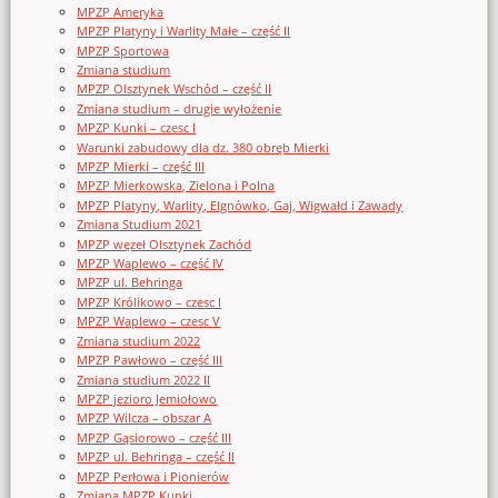
MPZP Ameryka
MPZP Platyny i Warlity Małe – część II
MPZP Sportowa
Zmiana studium
MPZP Olsztynek Wschód – część II
Zmiana studium – drugie wyłożenie
MPZP Kunki – czesc I
Warunki zabudowy dla dz. 380 obręb Mierki
MPZP Mierki – część III
MPZP Mierkowska, Zielona i Polna
MPZP Platyny, Warlity, Elgnówko, Gaj, Wigwałd i Zawady
Zmiana Studium 2021
MPZP węzeł Olsztynek Zachód
MPZP Waplewo – część IV
MPZP ul. Behringa
MPZP Królikowo – czesc I
MPZP Waplewo – czesc V
Zmiana studium 2022
MPZP Pawłowo – część III
Zmiana studium 2022 II
MPZP jezioro Jemiołowo
MPZP Wilcza – obszar A
MPZP Gąsiorowo – część III
MPZP ul. Behringa – część II
MPZP Perłowa i Pionierów
Zmiana MPZP Kunki