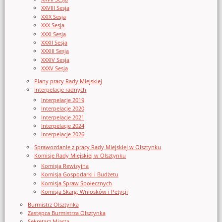
XXVIII Sesja
XXIX Sesja
XXX Sesja
XXXI Sesja
XXXII Sesja
XXXIII Sesja
XXXIV Sesja
XXXV Sesja
Plany pracy Rady Miejskiej
Interpelacje radnych
Interpelacje 2019
Interpelacje 2020
Interpelacje 2021
Interpelacje 2024
Interpelacje 2026
Sprawozdanie z pracy Rady Miejskiej w Olsztynku
Komisje Rady Miejskiej w Olsztynku
Komisja Rewizyjna
Komisja Gospodarki i Budżetu
Komisja Spraw Społecznych
Komisja Skarg, Wniosków i Petycji
Burmistrz Olsztynka
Zastępca Burmistrza Olsztynka
Sekretarz Miasta