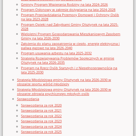
Gminny Program Wspierania Rodziny na lata 2024-2026
Program Osłonowy w zakresie dożywiania na lata 2024-2028
Program Przeciwdziałania Przemocy Domowej i Ochrony Osób
na lata 2023-2028
Program Opieki nad Zabytkami Gminy Olsztynek na lata 2025-
2028
Wieloletni Program Gospodarowania Mieszkaniowym Zasobem
Gminy na lata 2026-2030
Założenia do planu zaopatrzenia w ciepło, energię elektryczna i
paliwa gazowe na lata 2026-2040
Program usuwania azbestu na lata 2025-2032
Strategia Rozwiązywania Problemów Społecznych w gminie
Olsztynek na lata 2026-2035
Program na Rzecz Osób Starszych i z Niepełnosprawnością na
lata 2025-2030
Strategia Młodzieżowa gminy Olsztynek na lata 2026-2030 w
obszarze sportu wśród młodzieży
Strategia Młodzieżowa gminy Olsztynek na lata 2026-2030 w
obszarze zdrowia psychicznego młodych osób
Sprawozdania
Sprawozdania za rok 2020
Sprawozdania za rok 2021
Sprawozdania za rok 2022
Sprawozdania za rok 2023
Sprawozdania za rok 2024
Sprawozdania za rok 2025