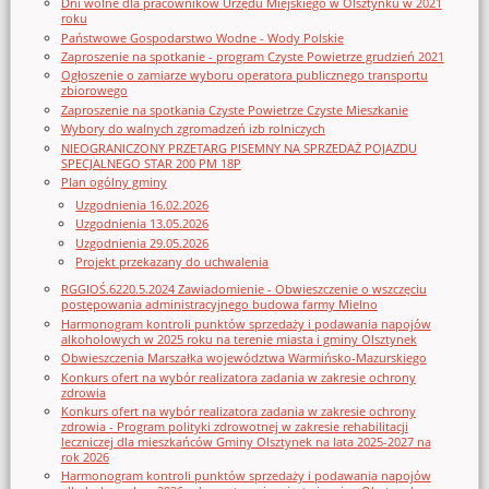
Dni wolne dla pracowników Urzędu Miejskiego w Olsztynku w 2021
roku
Państwowe Gospodarstwo Wodne - Wody Polskie
Zaproszenie na spotkanie - program Czyste Powietrze grudzień 2021
Ogłoszenie o zamiarze wyboru operatora publicznego transportu
zbiorowego
Zaproszenie na spotkania Czyste Powietrze Czyste Mieszkanie
Wybory do walnych zgromadzeń izb rolniczych
NIEOGRANICZONY PRZETARG PISEMNY NA SPRZEDAŻ POJAZDU
SPECJALNEGO STAR 200 PM 18P
Plan ogólny gminy
Uzgodnienia 16.02.2026
Uzgodnienia 13.05.2026
Uzgodnienia 29.05.2026
Projekt przekazany do uchwalenia
RGGIOŚ.6220.5.2024 Zawiadomienie - Obwieszczenie o wszczęciu
postępowania administracyjnego budowa farmy Mielno
Harmonogram kontroli punktów sprzedaży i podawania napojów
alkoholowych w 2025 roku na terenie miasta i gminy Olsztynek
Obwieszczenia Marszałka województwa Warmińsko-Mazurskiego
Konkurs ofert na wybór realizatora zadania w zakresie ochrony
zdrowia
Konkurs ofert na wybór realizatora zadania w zakresie ochrony
zdrowia - Program polityki zdrowotnej w zakresie rehabilitacji
leczniczej dla mieszkańców Gminy Olsztynek na lata 2025-2027 na
rok 2026
Harmonogram kontroli punktów sprzedaży i podawania napojów