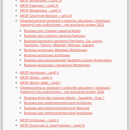
MPZP Witramowo – część IV
MPZP Pawłowo – część IV
MPZP Witramowo – część V
MPZP Olsztynek Wschód – część III
Obwieszczenia w sprawach o warunki zabudowy i lokalizacji
inwestycji celu publicznego – rok wszczęcia sprawy 2025
Budowa sieci niskiego napięcia Mierki
Budowa sieci niskiego napięcia Pawłowo
Budowa kanalizacji sanitarnej Elgnówko, Gaj, Łęciny,
Świętajny, Tolejny, Wigwałd, Wilkowo, Zawady
Budowa wodociągu Waplewo-Witramowo
Budowa wodociągu Królikowo
Budowa sieci wodociągowej Swaderki-Lipowo Kurkowskie
Budowa wodociągu i kanalizacji Witramowo
MPZP Jemiołowo - część II
MPZP Mierki - część V
MPZP Warlity Małe - część I
Obwieszczenia w sprawach o warunki zabudowy i lokalizacji
inwestycji celu publicznego – rok wszczęcia sprawy 2026
Budowa drogi dla rowerów Mierki – Swaderki - Etap 1
Budowa sieci elektroenergetycznej Królikowo
Budowa sieci elektroenergetycznej Marózek
Budowa sieci elektroenergetycznej Jemiołowo
MPZP Królikowo – część II
MPZP Olsztynek ul. Daszyńskiego – część III