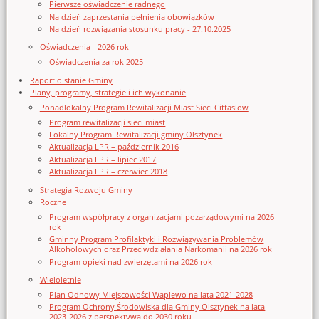
Pierwsze oświadczenie radnego
Na dzień zaprzestania pełnienia obowiązków
Na dzień rozwiązania stosunku pracy - 27.10.2025
Oświadczenia - 2026 rok
Oświadczenia za rok 2025
Raport o stanie Gminy
Plany, programy, strategie i ich wykonanie
Ponadlokalny Program Rewitalizacji Miast Sieci Cittaslow
Program rewitalizacji sieci miast
Lokalny Program Rewitalizacji gminy Olsztynek
Aktualizacja LPR – październik 2016
Aktualizacja LPR – lipiec 2017
Aktualizacja LPR – czerwiec 2018
Strategia Rozwoju Gminy
Roczne
Program współpracy z organizacjami pozarządowymi na 2026
rok
Gminny Program Profilaktyki i Rozwiązywania Problemów
Alkoholowych oraz Przeciwdziałania Narkomanii na 2026 rok
Program opieki nad zwierzętami na 2026 rok
Wieloletnie
Plan Odnowy Miejscowości Waplewo na lata 2021-2028
Program Ochrony Środowiska dla Gminy Olsztynek na lata
2023-2026 z perspektywą do 2030 roku