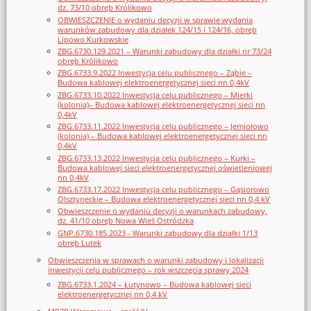
dz. 73/10 obręb Królikowo
OBWIESZCZENIE o wydaniu decyzji w sprawie wydania
warunków zabudowy dla działek 124/15 i 124/16, obręb
Lipowo Kurkowskie
ZBG.6730.129.2021 – Warunki zabudowy dla działki nr 73/24
obręb Królikowo
ZBG.6733.9.2022 Inwestycja celu publicznego – Ząbie –
Budowa kablowej elektroenergetycznej sieci nn 0,4kV
ZBG.6733.10.2022 Inwestycja celu publicznego – Mierki
(kolonia)– Budowa kablowej elektroenergetycznej sieci nn
0,4kV
ZBG.6733.11.2022 Inwestycja celu publicznego – Jemiołowo
(kolonia) – Budowa kablowej elektroenergetycznej sieci nn
0,4kV
ZBG.6733.13.2022 Inwestycja celu publicznego – Kurki –
Budowa kablowej sieci elektroenergetycznej oświetleniowej
nn 0,4kV
ZBG.6733.17.2022 Inwestycja celu publicznego – Gąsiorowo
Olsztyneckie – Budowa elektroenergetycznej sieci nn 0,4 kV
Obwieszczenie o wydaniu decyzji o warunkach zabudowy,
dz. 41/10 obręb Nowa Wieś Ostródzka
GNP.6730.185.2023 - Warunki zabudowy dla działki 1/13
obręb Lutek
Obwieszczenia w sprawach o warunki zabudowy i lokalizacji
inwestycji celu publicznego – rok wszczęcia sprawy 2024
ZBG.6733.1.2024 – Łutynowo – Budowa kablowej sieci
elektroenergetycznej nn 0,4 kV