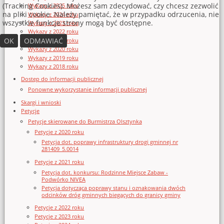
(Tracking Cookies). Możesz sam zdecydować, czy chcesz zezwolić
Wykazy z 2025 roku
na pliki cookie. Należy pamiętać, że w przypadku odrzucenia, nie
Wykazy z 2024 roku
wszystkie funkcje strony mogą być dostępne.
Wykazy z 2023 roku
Wykazy z 2022 roku
OK
ODMAWIAĆ
Wykazy z 2021 roku
Wykazy z 2020 roku
Wykazy z 2019 roku
Wykazy z 2018 roku
Dostęp do informacji publicznej
Ponowne wykorzystanie informacji publicznej
Skargi i wnioski
Petycje
Petycje skierowane do Burmistrza Olsztynka
Petycje z 2020 roku
Petycja dot. poprawy infrastruktury drogi gminnej nr
281409_5.0014
Petycje z 2021 roku
Petycja dot. konkursu: Rodzinne Miejsce Zabaw -
Podwórko NIVEA
Petycja dotycząca poprawy stanu i oznakowania dwóch
odcinków dróg gminnych biegących do granicy gminy
Petycje z 2022 roku
Petycje z 2023 roku