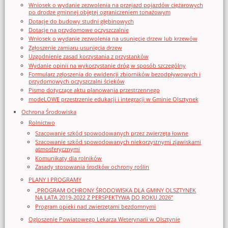
Wniosek o wydanie zezwolenia na przejazd pojazdów ciężarowych
po drodze gminnej objętej ograniczeniem tonażowym
Dotacje do budowy studni głębinowych
Dotacje na przydomowe oczyszczalnie
Wniosek o wydanie zezwolenia na usunięcie drzew lub krzewów
Zgłoszenie zamiaru usunięcia drzew
Uzgodnienie zasad korzystania z przystanków
Wydanie opinii na wykorzystanie dróg w sposób szczególny
Formularz zgłoszenia do ewidencji zbiorników bezodpływowych i
przydomowych oczyszczalni ścieków
Pismo dotyczące aktu planowania przestrzennego
modeLOWE przestrzenie edukacji i integracji w Gminie Olsztynek
Ochrona Środowiska
Rolnictwo
Szacowanie szkód spowodowanych przez zwierzęta łowne
Szacowanie szkód spowodowanych niekorzystnymi zjawiskami
atmosferycznymi
Komunikaty dla rolników
Zasady stosowania środków ochrony roślin
PLANY I PROGRAMY
„PROGRAM OCHRONY ŚRODOWISKA DLA GMINY OLSZTYNEK
NA LATA 2019-2022 Z PERSPEKTYWĄ DO ROKU 2026”
Program opieki nad zwierzętami bezdomnymi
Ogloszenie Powiatowego Lekarza Weterynarii w Olsztynie