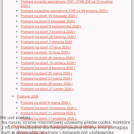
Przetarg pojazdu specjalnego OSP - STAR 200 na 14 grudnia
2020 r
Przetarg pojazdów specjalnych OSP na 04 grudnia 2020 r
Przetarg na dzień 10 listopada 2020 r
Przetarg na dzień 9 listopada 2020 r
Przetargi na dzień 9 października 2020 r
Przetargi na dzień 7 września 2020 r
Przetargi na dzień 28 sierpnia 2020 r
Przetargi na dzień 7 sierpnia 2020
Przetargi na dzień 17 lipca 2020 r
Przetarg na dzień 10 lipca 2020 r
Przetarg na dzień 26 czerwca 2020 r
Przetargi na dzień 19 czerwca 2020 r
Przetargi na dzień 3 kwietnia 2020 r
Przetarg na dzień 30 marca 2020 r
Przetarg na dzień 23 marca 2020 r
Przetarg na dzień 28 lutego 2020 r
Przetargi na dzień 21 lutego 2020 r
Przetargi 2026
Przetarg na dzień 6 marca 2026 r.
Przetargi na dzień 10 sierpnia 2026 r.
Przetarg na dzień 11 sierpnia 2026 r.
We use cookies
Przetarg na dzień 11 września 2026 r.
Na naszej stronie internetowej używamy plików cookie. Niektóre
Wykazy nieruchomości przeznaczonych do sprzedaży i dzierżawy
z nich są niezbędne dla funkcjonowania strony, inne pomagają
nam w ulepszaniu tej strony i doświadczeń użytkownika
Wykazy z 2026 roku