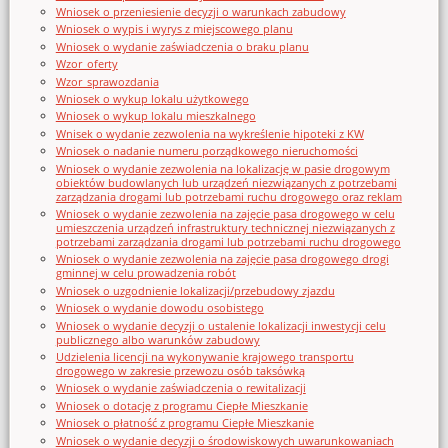
Wniosek o przeniesienie decyzji o warunkach zabudowy
Wniosek o wypis i wyrys z miejscowego planu
Wniosek o wydanie zaświadczenia o braku planu
Wzor_oferty
Wzor_sprawozdania
Wniosek o wykup lokalu użytkowego
Wniosek o wykup lokalu mieszkalnego
Wnisek o wydanie zezwolenia na wykreślenie hipoteki z KW
Wniosek o nadanie numeru porządkowego nieruchomości
Wniosek o wydanie zezwolenia na lokalizację w pasie drogowym
obiektów budowlanych lub urządzeń niezwiązanych z potrzebami
zarządzania drogami lub potrzebami ruchu drogowego oraz reklam
Wniosek o wydanie zezwolenia na zajęcie pasa drogowego w celu
umieszczenia urządzeń infrastruktury technicznej niezwiązanych z
potrzebami zarządzania drogami lub potrzebami ruchu drogowego
Wniosek o wydanie zezwolenia na zajęcie pasa drogowego drogi
gminnej w celu prowadzenia robót
Wniosek o uzgodnienie lokalizacji/przebudowy zjazdu
Wniosek o wydanie dowodu osobistego
Wniosek o wydanie decyzji o ustalenie lokalizacji inwestycji celu
publicznego albo warunków zabudowy
Udzielenia licencji na wykonywanie krajowego transportu
drogowego w zakresie przewozu osób taksówką
Wniosek o wydanie zaświadczenia o rewitalizacji
Wniosek o dotację z programu Ciepłe Mieszkanie
Wniosek o płatność z programu Ciepłe Mieszkanie
Wniosek o wydanie decyzji o środowiskowych uwarunkowaniach