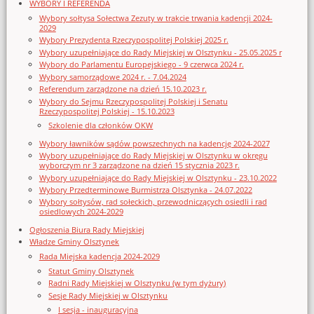
WYBORY I REFERENDA
Wybory sołtysa Sołectwa Zezuty w trakcie trwania kadencji 2024-
2029
Wybory Prezydenta Rzeczypospolitej Polskiej 2025 r.
Wybory uzupełniające do Rady Miejskiej w Olsztynku - 25.05.2025 r
Wybory do Parlamentu Europejskiego - 9 czerwca 2024 r.
Wybory samorządowe 2024 r. - 7.04.2024
Referendum zarządzone na dzień 15.10.2023 r.
Wybory do Sejmu Rzeczypospolitej Polskiej i Senatu
Rzeczypospolitej Polskiej - 15.10.2023
Szkolenie dla członków OKW
Wybory ławników sądów powszechnych na kadencję 2024-2027
Wybory uzupełniające do Rady Miejskiej w Olsztynku w okręgu
wyborczym nr 3 zarządzone na dzień 15 stycznia 2023 r.
Wybory uzupełniające do Rady Miejskiej w Olsztynku - 23.10.2022
Wybory Przedterminowe Burmistrza Olsztynka - 24.07.2022
Wybory sołtysów, rad sołeckich, przewodniczących osiedli i rad
osiedlowych 2024-2029
Ogłoszenia Biura Rady Miejskiej
Władze Gminy Olsztynek
Rada Miejska kadencja 2024-2029
Statut Gminy Olsztynek
Radni Rady Miejskiej w Olsztynku (w tym dyżury)
Sesje Rady Miejskiej w Olsztynku
I sesja - inauguracyjna