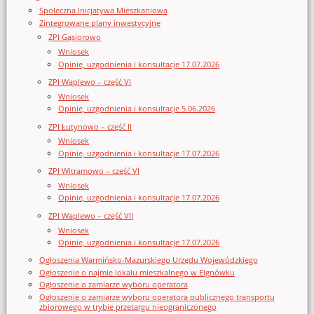
Społeczna Inicjatywa Mieszkaniowa
Zintegrowane plany inwestycyjne
ZPI Gąsiorowo
Wniosek
Opinie, uzgodnienia i konsultacje 17.07.2026
ZPI Waplewo – część VI
Wniosek
Opinie, uzgodnienia i konsultacje 5.06.2026
ZPI Łutynowo – część II
Wniosek
Opinie, uzgodnienia i konsultacje 17.07.2026
ZPI Witramowo – część VI
Wniosek
Opinie, uzgodnienia i konsultacje 17.07.2026
ZPI Waplewo – część VII
Wniosek
Opinie, uzgodnienia i konsultacje 17.07.2026
Ogłoszenia Warmińsko-Mazurskiego Urzędu Wojewódzkiego
Ogłoszenie o najmie lokalu mieszkalnego w Elgnówku
Ogłoszenie o zamiarze wyboru operatora
Ogłoszenie o zamiarze wyboru operatora publicznego transportu
zbiorowego w trybie przetargu nieograniczonego