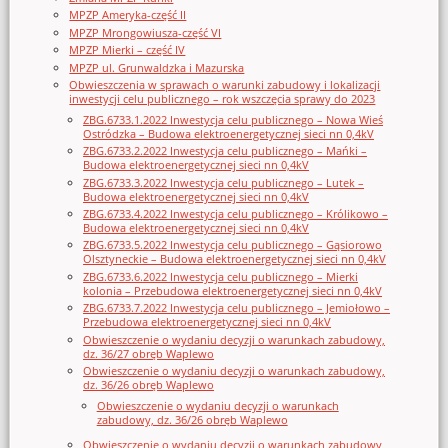
MPZP Ameryka-część II
MPZP Mrongowiusza-część VI
MPZP Mierki – część IV
MPZP ul. Grunwaldzka i Mazurska
Obwieszczenia w sprawach o warunki zabudowy i lokalizacji
inwestycji celu publicznego – rok wszczęcia sprawy do 2023
ZBG.6733.1.2022 Inwestycja celu publicznego – Nowa Wieś
Ostródzka – Budowa elektroenergetycznej sieci nn 0,4kV
ZBG.6733.2.2022 Inwestycja celu publicznego – Mańki –
Budowa elektroenergetycznej sieci nn 0,4kV
ZBG.6733.3.2022 Inwestycja celu publicznego – Lutek –
Budowa elektroenergetycznej sieci nn 0,4kV
ZBG.6733.4.2022 Inwestycja celu publicznego – Królikowo –
Budowa elektroenergetycznej sieci nn 0,4kV
ZBG.6733.5.2022 Inwestycja celu publicznego – Gąsiorowo
Olsztyneckie – Budowa elektroenergetycznej sieci nn 0,4kV
ZBG.6733.6.2022 Inwestycja celu publicznego – Mierki
kolonia – Przebudowa elektroenergetycznej sieci nn 0,4kV
ZBG.6733.7.2022 Inwestycja celu publicznego – Jemiołowo –
Przebudowa elektroenergetycznej sieci nn 0,4kV
Obwieszczenie o wydaniu decyzji o warunkach zabudowy,
dz. 36/27 obręb Waplewo
Obwieszczenie o wydaniu decyzji o warunkach zabudowy,
dz. 36/26 obręb Waplewo
Obwieszczenie o wydaniu decyzji o warunkach
zabudowy, dz. 36/26 obręb Waplewo
Obwieszczenie o wydaniu decyzji o warunkach zabudowy,