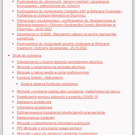
Podinspektor ds. obronnych, obrony cywilnej i zarządzania
kryzysowego - pełnomocnik ds. ochrony
Podinspektor ds. księgowości i podatku VAT w Referacie Finansów i
Podatków w Urzędzie Miejskim w Olsztynku
Oferta pracy na zastępstwo - podinspektor ds. drogownictwa w
Referacie Inwestycji i Ochrony Środowiska Urzędu Miejskiego w
Olsztynku - 26.07.2022
Zarządzenie nr 9/2009 - Regulamin naboru na wolne stanowiska
urzędnicze.
Podinspektor ds. gospodarki wodno–ściekowej w Referacie
Inwestycji i Ochrony Środowiska - 25.10.2022
Druki do pobrania
Oświadczenie o rocznej wartości sprzedanego alkoholu
Wniosek o zezwolenie na sprzedaz alkoholu
Wniosek o zakup węgla w cenie preferencyjnej
Fundusz Sołecki - dokumenty
Zmiana zadania funduszu sołeckiego
Wniosek o wydanie odpisu aktu urodzenia, małżeństwa lub zgonu
Przedłużenie terminu płatności z powodu COVID-19
Deklaracje podatkowe
Informacje podatkowe
Dofinansowanie kształcenia młodocianych pracowników
Kwestonariusz osobowy
Wniosek o udostępnienie informacji publicznej
PPF Wniosek o przyznanie prawa pomocy
Wniosek o wpis do ewidencji obiektów hotelarskich