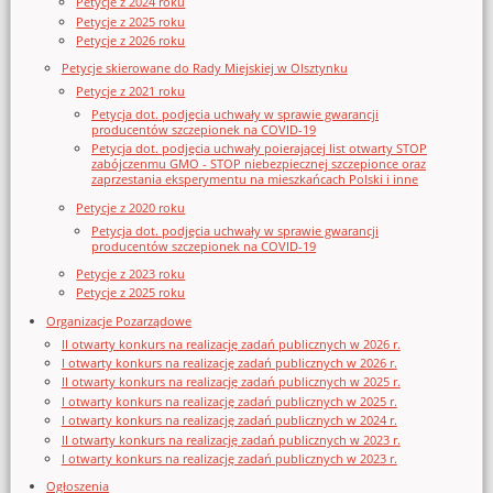
Petycje z 2024 roku
Petycje z 2025 roku
Petycje z 2026 roku
Petycje skierowane do Rady Miejskiej w Olsztynku
Petycje z 2021 roku
Petycja dot. podjęcia uchwały w sprawie gwarancji
producentów szczepionek na COVID-19
Petycja dot. podjęcia uchwały poierającej list otwarty STOP
zabójczenmu GMO - STOP niebezpiecznej szczepionce oraz
zaprzestania eksperymentu na mieszkańcach Polski i inne
Petycje z 2020 roku
Petycja dot. podjęcia uchwały w sprawie gwarancji
producentów szczepionek na COVID-19
Petycje z 2023 roku
Petycje z 2025 roku
Organizacje Pozarządowe
II otwarty konkurs na realizację zadań publicznych w 2026 r.
I otwarty konkurs na realizację zadań publicznych w 2026 r.
II otwarty konkurs na realizację zadań publicznych w 2025 r.
I otwarty konkurs na realizację zadań publicznych w 2025 r.
I otwarty konkurs na realizację zadań publicznych w 2024 r.
II otwarty konkurs na realizację zadań publicznych w 2023 r.
I otwarty konkurs na realizację zadań publicznych w 2023 r.
Ogłoszenia