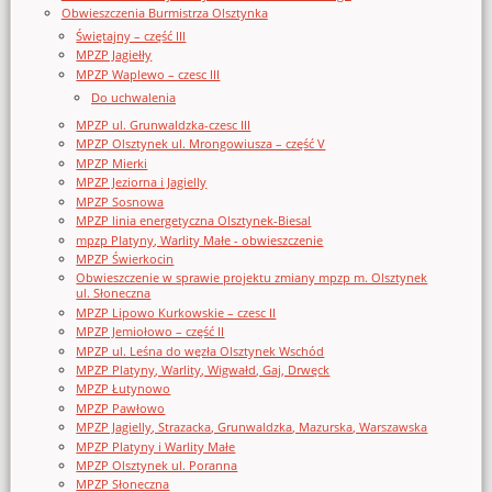
Obwieszczenia Burmistrza Olsztynka
Świętajny – część III
MPZP Jagiełły
MPZP Waplewo – czesc III
Do uchwalenia
MPZP ul. Grunwaldzka-czesc III
MPZP Olsztynek ul. Mrongowiusza – część V
MPZP Mierki
MPZP Jeziorna i Jagielly
MPZP Sosnowa
MPZP linia energetyczna Olsztynek-Biesal
mpzp Platyny, Warlity Małe - obwieszczenie
MPZP Świerkocin
Obwieszczenie w sprawie projektu zmiany mpzp m. Olsztynek
ul. Słoneczna
MPZP Lipowo Kurkowskie – czesc II
MPZP Jemiołowo – część II
MPZP ul. Leśna do węzła Olsztynek Wschód
MPZP Platyny, Warlity, Wigwałd, Gaj, Drwęck
MPZP Łutynowo
MPZP Pawłowo
MPZP Jagielly, Strazacka, Grunwaldzka, Mazurska, Warszawska
MPZP Platyny i Warlity Małe
MPZP Olsztynek ul. Poranna
MPZP Słoneczna