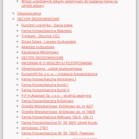
Wykaz urzędowych lekarzy weterynarii do badania mięsa na
użytek własny
Obwieszczenia
DECYZJE ŚRODOWISKOWE
Eurotter Logistyka - Stacja paliw
Farma fotowoltaiczna Waplewo
Tymbark - Zbiornik CO2
Droga Selwa - Lipowo Kurkowskie
Agaplast rozbudowa
Kanalizacja Witramowo
DECYZJE ŚRODOWISKOWE
INFORMACJE O WSZCZĘCIU POSTĘPOWANIA
Obwieszczenia - udział społeczeństwa
Europrofil Sp. z o. o. – instalacja fotowoltaiczna
Farma fotowoltaiczna Jemiołowo I
Farma fotowoltaiczna Kunki I
Farma fotowoltaiczna Kunki II
P.P-H.Agaplast Sp. z o.o. - studnia awaryjna
Farma fotowoltaiczna Królikowo
Osiedle Mieszkaniowe, Królikowo dz. nr 42/7
Osiedle Mieszkaniowe, Królikowo dz. nr 166/8
Farma fotowoltaiczna Wilkowo 106-6, 106-11
Farma Fotowoltaiczna 57, 59, 60/4, obręb Kunki
Jemiołowo 170/1
Farma Fotowoltaiczna 49, 50, 160/5, Pawłowo