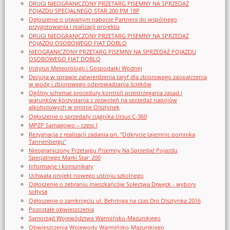
DRUGI NIEOGRANICZONY PRZETARG PISEMNY NA SPRZEDAŻ
POJAZDU SPECJALNEGO STAR 200 PM 18P
Ogłoszenie o otwartym naborze Partnera do wspólnego
przygotowania i realizacji projektu
DRUGI NIEOGRANICZONY PRZETARG PISEMNY NA SPRZEDAŻ
POJAZDU OSOBOWEGO FIAT DOBLO
NIEOGRANICZONY PRZETARG PISEMNY NA SPRZEDAŻ POJAZDU
OSOBOWEGO FIAT DOBLO
Instytut Meteorologii i Gospodarki Wodnej
Decyzja w sprawie zatwierdzenia taryf dla zbiorowego zaopatrzenia
w wodę i zbiorowego odprowadzania ścieków
Ogólny schemat procedury kontroli przestrzegania zasad i
warunków korzystania z zezwoleń na sprzedaż napojów
alkoholowych w gminie Olsztynek
Ogłoszenie o sprzedaży ciągnika Ursus C-360
MPZP Samagowo – czesc I
Rezygnacja z realizacji zadania pn. "Odkrycie tajemnic pomnika
Tannenbergu"
Nieograniczony Przetargu Pisemny Na Sprzedaż Pojazdu
Specjalnego Marki Star_200
Informacje i komunikaty
Uchwała projekt nowego ustroju szkolnego
Ogłoszenie o zebraniu mieszkańców Sołectwa Drwęck - wybory
sołtysa
Ogłoszenie o zamknięciu ul. Behringa na czas Dni Olsztynka 2016
Pozostałe obwieszczenia
Samorząd Województwa Warmińsko-Mazurskiego
Obwieszczenia Wojewody Warmińsko-Mazurskiego