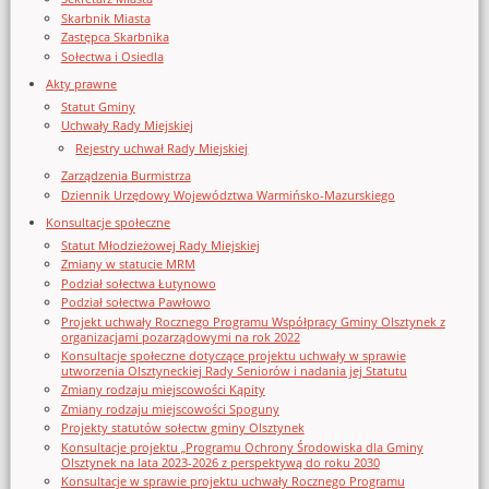
Skarbnik Miasta
Zastępca Skarbnika
Sołectwa i Osiedla
Akty prawne
Statut Gminy
Uchwały Rady Miejskiej
Rejestry uchwał Rady Miejskiej
Zarządzenia Burmistrza
Dziennik Urzędowy Województwa Warmińsko-Mazurskiego
Konsultacje społeczne
Statut Młodzieżowej Rady Miejskiej
Zmiany w statucie MRM
Podział sołectwa Łutynowo
Podział sołectwa Pawłowo
Projekt uchwały Rocznego Programu Współpracy Gminy Olsztynek z
organizacjami pozarządowymi na rok 2022
Konsultacje społeczne dotyczące projektu uchwały w sprawie
utworzenia Olsztyneckiej Rady Seniorów i nadania jej Statutu
Zmiany rodzaju miejscowości Kąpity
Zmiany rodzaju miejscowości Spoguny
Projekty statutów sołectw gminy Olsztynek
Konsultacje projektu „Programu Ochrony Środowiska dla Gminy
Olsztynek na lata 2023-2026 z perspektywą do roku 2030
Konsultacje w sprawie projektu uchwały Rocznego Programu