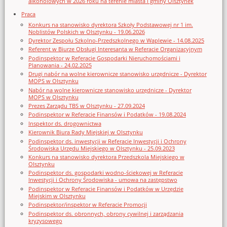
alkoholowych w 2026 roku na terenie miasta i gminy Olsztynek
Praca
Konkurs na stanowisko dyrektora Szkoły Podstawowej nr 1 im.
Noblistów Polskich w Olsztynku - 19.06.2026
Dyrektor Zespołu Szkolno-Przedszkolnego w Waplewie - 14.08.2025
Referent w Biurze Obsługi Interesanta w Referacie Organizacyjnym
Podinspektor w Referacie Gospodarki Nieruchomościami i
Planowania - 24.02.2025
Drugi nabór na wolne kierownicze stanowisko urzędnicze - Dyrektor
MOPS w Olsztynku
Nabór na wolne kierownicze stanowisko urzędnicze - Dyrektor
MOPS w Olsztynku
Prezes Zarządu TBS w Olsztynku - 27.09.2024
Podinspektor w Referacie Finansów i Podatków - 19.08.2024
Inspektor ds. drogownictwa
Kierownik Biura Rady Miejskiej w Olsztynku
Podinspektor ds. inwestycji w Referacie Inwestycji i Ochrony
Środowiska Urzędu Miejskiego w Olsztynku - 25.09.2023
Konkurs na stanowisko dyrektora Przedszkola Miejskiego w
Olsztynku
Podinspektor ds. gospodarki wodno-ściekowej w Referacie
Inwestycji i Ochrony Środowiska - umowa na zastępstwo
Podinspektor w Referacie Finansów i Podatków w Urzędzie
Miejskim w Olsztynku
Podinspektor/inspektor w Referacie Promocji
Podinspektor ds. obronnych, obrony cywilnej i zarządzania
kryzysowego