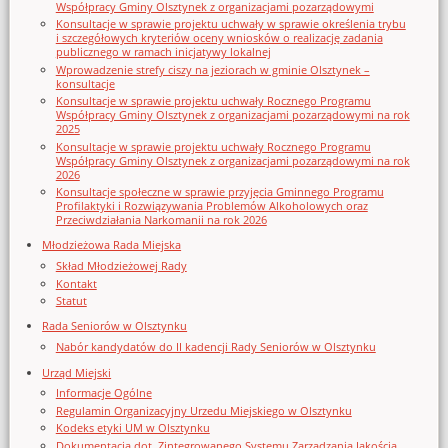
Współpracy Gminy Olsztynek z organizacjami pozarządowymi
Konsultacje w sprawie projektu uchwały w sprawie określenia trybu
i szczegółowych kryteriów oceny wniosków o realizację zadania
publicznego w ramach inicjatywy lokalnej
Wprowadzenie strefy ciszy na jeziorach w gminie Olsztynek –
konsultacje
Konsultacje w sprawie projektu uchwały Rocznego Programu
Współpracy Gminy Olsztynek z organizacjami pozarządowymi na rok
2025
Konsultacje w sprawie projektu uchwały Rocznego Programu
Współpracy Gminy Olsztynek z organizacjami pozarządowymi na rok
2026
Konsultacje społeczne w sprawie przyjęcia Gminnego Programu
Profilaktyki i Rozwiązywania Problemów Alkoholowych oraz
Przeciwdziałania Narkomanii na rok 2026
Młodzieżowa Rada Miejska
Skład Młodzieżowej Rady
Kontakt
Statut
Rada Seniorów w Olsztynku
Nabór kandydatów do II kadencji Rady Seniorów w Olsztynku
Urząd Miejski
Informacje Ogólne
Regulamin Organizacyjny Urzedu Miejskiego w Olsztynku
Kodeks etyki UM w Olsztynku
Dokumentacja dot. Zintegrowanego Systemu Zarządzania Jakością