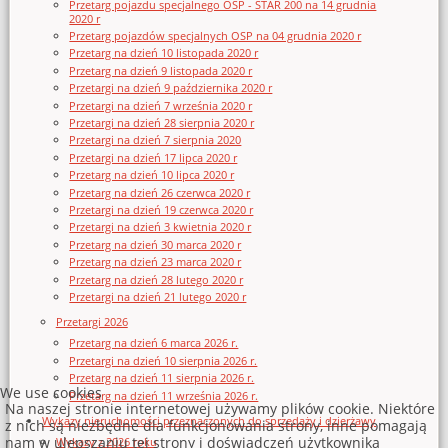
Przetarg pojazdu specjalnego OSP - STAR 200 na 14 grudnia
2020 r
Przetarg pojazdów specjalnych OSP na 04 grudnia 2020 r
Przetarg na dzień 10 listopada 2020 r
Przetarg na dzień 9 listopada 2020 r
Przetargi na dzień 9 października 2020 r
Przetargi na dzień 7 września 2020 r
Przetargi na dzień 28 sierpnia 2020 r
Przetargi na dzień 7 sierpnia 2020
Przetargi na dzień 17 lipca 2020 r
Przetarg na dzień 10 lipca 2020 r
Przetarg na dzień 26 czerwca 2020 r
Przetargi na dzień 19 czerwca 2020 r
Przetargi na dzień 3 kwietnia 2020 r
Przetarg na dzień 30 marca 2020 r
Przetarg na dzień 23 marca 2020 r
Przetarg na dzień 28 lutego 2020 r
Przetargi na dzień 21 lutego 2020 r
Przetargi 2026
Przetarg na dzień 6 marca 2026 r.
Przetargi na dzień 10 sierpnia 2026 r.
Przetarg na dzień 11 sierpnia 2026 r.
We use cookies
Przetarg na dzień 11 września 2026 r.
Na naszej stronie internetowej używamy plików cookie. Niektóre
Wykazy nieruchomości przeznaczonych do sprzedaży i dzierżawy
z nich są niezbędne dla funkcjonowania strony, inne pomagają
nam w ulepszaniu tej strony i doświadczeń użytkownika
Wykazy z 2026 roku