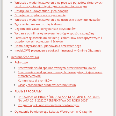
Wniosek o wydanie zezwolenia na przejazd pojazdów ciężarowych
po drodze gminnej objętej ograniczeniem tonażowym
Dotacje do budowy studni głębinowych
Dotacje na przydomowe oczyszczalnie
Wniosek o wydanie zezwolenia na usunięcie drzew lub krzewów
Zgłoszenie zamiaru usunięcia drzew
Uzgodnienie zasad korzystania z przystanków
Wydanie opinii na wykorzystanie dróg w sposób szczególny
Formularz zgłoszenia do ewidencji zbiorników bezodpływowych i
przydomowych oczyszczalni ścieków
Pismo dotyczące aktu planowania przestrzennego
modeLOWE przestrzenie edukacji i integracji w Gminie Olsztynek
Ochrona Środowiska
Rolnictwo
Szacowanie szkód spowodowanych przez zwierzęta łowne
Szacowanie szkód spowodowanych niekorzystnymi zjawiskami
atmosferycznymi
Komunikaty dla rolników
Zasady stosowania środków ochrony roślin
PLANY I PROGRAMY
„PROGRAM OCHRONY ŚRODOWISKA DLA GMINY OLSZTYNEK
NA LATA 2019-2022 Z PERSPEKTYWĄ DO ROKU 2026”
Program opieki nad zwierzętami bezdomnymi
Ogloszenie Powiatowego Lekarza Weterynarii w Olsztynie