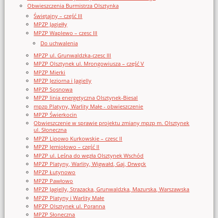
Obwieszczenia Burmistrza Olsztynka
Świętajny – część III
MPZP Jagiełły
MPZP Waplewo – czesc III
Do uchwalenia
MPZP ul. Grunwaldzka-czesc III
MPZP Olsztynek ul. Mrongowiusza – część V
MPZP Mierki
MPZP Jeziorna i Jagielly
MPZP Sosnowa
MPZP linia energetyczna Olsztynek-Biesal
mpzp Platyny, Warlity Małe - obwieszczenie
MPZP Świerkocin
Obwieszczenie w sprawie projektu zmiany mpzp m. Olsztynek
ul. Słoneczna
MPZP Lipowo Kurkowskie – czesc II
MPZP Jemiołowo – część II
MPZP ul. Leśna do węzła Olsztynek Wschód
MPZP Platyny, Warlity, Wigwałd, Gaj, Drwęck
MPZP Łutynowo
MPZP Pawłowo
MPZP Jagielly, Strazacka, Grunwaldzka, Mazurska, Warszawska
MPZP Platyny i Warlity Małe
MPZP Olsztynek ul. Poranna
MPZP Słoneczna