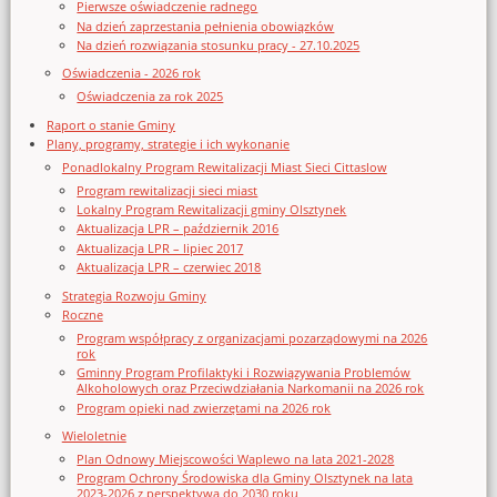
Pierwsze oświadczenie radnego
Na dzień zaprzestania pełnienia obowiązków
Na dzień rozwiązania stosunku pracy - 27.10.2025
Oświadczenia - 2026 rok
Oświadczenia za rok 2025
Raport o stanie Gminy
Plany, programy, strategie i ich wykonanie
Ponadlokalny Program Rewitalizacji Miast Sieci Cittaslow
Program rewitalizacji sieci miast
Lokalny Program Rewitalizacji gminy Olsztynek
Aktualizacja LPR – październik 2016
Aktualizacja LPR – lipiec 2017
Aktualizacja LPR – czerwiec 2018
Strategia Rozwoju Gminy
Roczne
Program współpracy z organizacjami pozarządowymi na 2026
rok
Gminny Program Profilaktyki i Rozwiązywania Problemów
Alkoholowych oraz Przeciwdziałania Narkomanii na 2026 rok
Program opieki nad zwierzętami na 2026 rok
Wieloletnie
Plan Odnowy Miejscowości Waplewo na lata 2021-2028
Program Ochrony Środowiska dla Gminy Olsztynek na lata
2023-2026 z perspektywą do 2030 roku