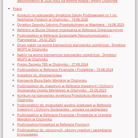
alkoholowych w 2026 roku na terenie miasta i gminy Olsztynek
Praca
Konkurs na stanowisko dyrektora Szkoły Podstawowej nr 1 im.
Noblistów Polskich w Olsztynku - 19.06.2026
Dyrektor Zespołu Szkolno-Przedszkolnego w Waplewie - 14.08.2025
Referent w Biurze Obsługi Interesanta w Referacie Organizacyjnym
Podinspektor w Referacie Gospodarki Nieruchomościami i
Planowania - 24.02.2025
Drugi nabór na wolne kierownicze stanowisko urzędnicze - Dyrektor
MOPS w Olsztynku
Nabór na wolne kierownicze stanowisko urzędnicze - Dyrektor
MOPS w Olsztynku
Prezes Zarządu TBS w Olsztynku - 27.09.2024
Podinspektor w Referacie Finansów i Podatków - 19.08.2024
Inspektor ds. drogownictwa
Kierownik Biura Rady Miejskiej w Olsztynku
Podinspektor ds. inwestycji w Referacie Inwestycji i Ochrony
Środowiska Urzędu Miejskiego w Olsztynku - 25.09.2023
Konkurs na stanowisko dyrektora Przedszkola Miejskiego w
Olsztynku
Podinspektor ds. gospodarki wodno-ściekowej w Referacie
Inwestycji i Ochrony Środowiska - umowa na zastępstwo
Podinspektor w Referacie Finansów i Podatków w Urzędzie
Miejskim w Olsztynku
Podinspektor/inspektor w Referacie Promocji
Podinspektor ds. obronnych, obrony cywilnej i zarządzania
kryzysowego