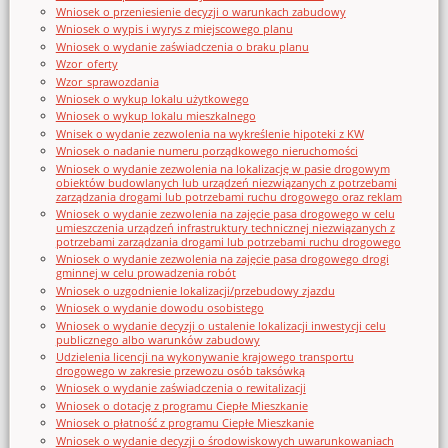
Wniosek o przeniesienie decyzji o warunkach zabudowy
Wniosek o wypis i wyrys z miejscowego planu
Wniosek o wydanie zaświadczenia o braku planu
Wzor_oferty
Wzor_sprawozdania
Wniosek o wykup lokalu użytkowego
Wniosek o wykup lokalu mieszkalnego
Wnisek o wydanie zezwolenia na wykreślenie hipoteki z KW
Wniosek o nadanie numeru porządkowego nieruchomości
Wniosek o wydanie zezwolenia na lokalizację w pasie drogowym
obiektów budowlanych lub urządzeń niezwiązanych z potrzebami
zarządzania drogami lub potrzebami ruchu drogowego oraz reklam
Wniosek o wydanie zezwolenia na zajęcie pasa drogowego w celu
umieszczenia urządzeń infrastruktury technicznej niezwiązanych z
potrzebami zarządzania drogami lub potrzebami ruchu drogowego
Wniosek o wydanie zezwolenia na zajęcie pasa drogowego drogi
gminnej w celu prowadzenia robót
Wniosek o uzgodnienie lokalizacji/przebudowy zjazdu
Wniosek o wydanie dowodu osobistego
Wniosek o wydanie decyzji o ustalenie lokalizacji inwestycji celu
publicznego albo warunków zabudowy
Udzielenia licencji na wykonywanie krajowego transportu
drogowego w zakresie przewozu osób taksówką
Wniosek o wydanie zaświadczenia o rewitalizacji
Wniosek o dotację z programu Ciepłe Mieszkanie
Wniosek o płatność z programu Ciepłe Mieszkanie
Wniosek o wydanie decyzji o środowiskowych uwarunkowaniach