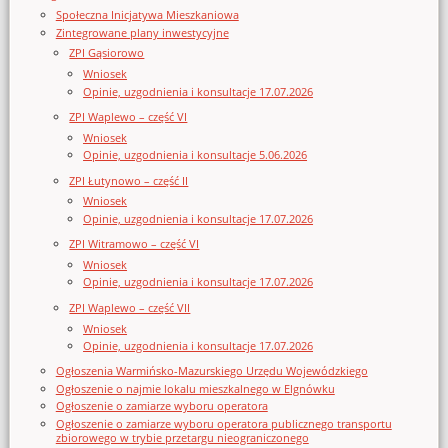
Społeczna Inicjatywa Mieszkaniowa
Zintegrowane plany inwestycyjne
ZPI Gąsiorowo
Wniosek
Opinie, uzgodnienia i konsultacje 17.07.2026
ZPI Waplewo – część VI
Wniosek
Opinie, uzgodnienia i konsultacje 5.06.2026
ZPI Łutynowo – część II
Wniosek
Opinie, uzgodnienia i konsultacje 17.07.2026
ZPI Witramowo – część VI
Wniosek
Opinie, uzgodnienia i konsultacje 17.07.2026
ZPI Waplewo – część VII
Wniosek
Opinie, uzgodnienia i konsultacje 17.07.2026
Ogłoszenia Warmińsko-Mazurskiego Urzędu Wojewódzkiego
Ogłoszenie o najmie lokalu mieszkalnego w Elgnówku
Ogłoszenie o zamiarze wyboru operatora
Ogłoszenie o zamiarze wyboru operatora publicznego transportu
zbiorowego w trybie przetargu nieograniczonego