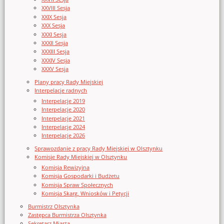
XXVIII Sesja
XXIX Sesja
XXX Sesja
XXXI Sesja
XXXII Sesja
XXXIII Sesja
XXXIV Sesja
XXXV Sesja
Plany pracy Rady Miejskiej
Interpelacje radnych
Interpelacje 2019
Interpelacje 2020
Interpelacje 2021
Interpelacje 2024
Interpelacje 2026
Sprawozdanie z pracy Rady Miejskiej w Olsztynku
Komisje Rady Miejskiej w Olsztynku
Komisja Rewizyjna
Komisja Gospodarki i Budżetu
Komisja Spraw Społecznych
Komisja Skarg, Wniosków i Petycji
Burmistrz Olsztynka
Zastępca Burmistrza Olsztynka
Sekretarz Miasta