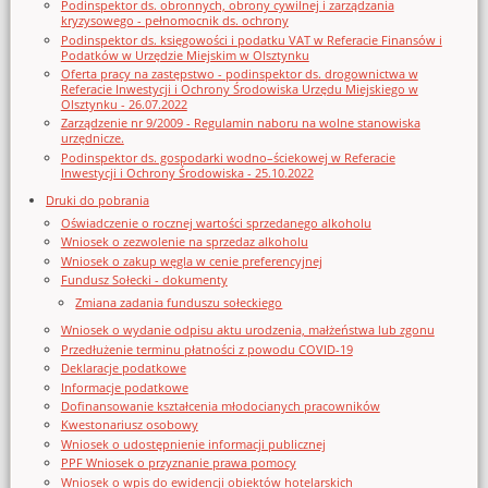
Podinspektor ds. obronnych, obrony cywilnej i zarządzania
kryzysowego - pełnomocnik ds. ochrony
Podinspektor ds. księgowości i podatku VAT w Referacie Finansów i
Podatków w Urzędzie Miejskim w Olsztynku
Oferta pracy na zastępstwo - podinspektor ds. drogownictwa w
Referacie Inwestycji i Ochrony Środowiska Urzędu Miejskiego w
Olsztynku - 26.07.2022
Zarządzenie nr 9/2009 - Regulamin naboru na wolne stanowiska
urzędnicze.
Podinspektor ds. gospodarki wodno–ściekowej w Referacie
Inwestycji i Ochrony Środowiska - 25.10.2022
Druki do pobrania
Oświadczenie o rocznej wartości sprzedanego alkoholu
Wniosek o zezwolenie na sprzedaz alkoholu
Wniosek o zakup węgla w cenie preferencyjnej
Fundusz Sołecki - dokumenty
Zmiana zadania funduszu sołeckiego
Wniosek o wydanie odpisu aktu urodzenia, małżeństwa lub zgonu
Przedłużenie terminu płatności z powodu COVID-19
Deklaracje podatkowe
Informacje podatkowe
Dofinansowanie kształcenia młodocianych pracowników
Kwestonariusz osobowy
Wniosek o udostępnienie informacji publicznej
PPF Wniosek o przyznanie prawa pomocy
Wniosek o wpis do ewidencji obiektów hotelarskich