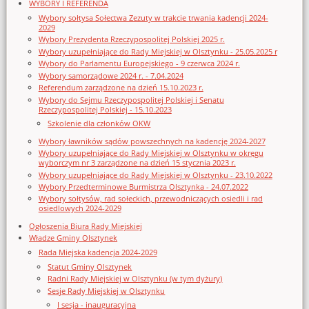
WYBORY I REFERENDA
Wybory sołtysa Sołectwa Zezuty w trakcie trwania kadencji 2024-
2029
Wybory Prezydenta Rzeczypospolitej Polskiej 2025 r.
Wybory uzupełniające do Rady Miejskiej w Olsztynku - 25.05.2025 r
Wybory do Parlamentu Europejskiego - 9 czerwca 2024 r.
Wybory samorządowe 2024 r. - 7.04.2024
Referendum zarządzone na dzień 15.10.2023 r.
Wybory do Sejmu Rzeczypospolitej Polskiej i Senatu
Rzeczypospolitej Polskiej - 15.10.2023
Szkolenie dla członków OKW
Wybory ławników sądów powszechnych na kadencję 2024-2027
Wybory uzupełniające do Rady Miejskiej w Olsztynku w okręgu
wyborczym nr 3 zarządzone na dzień 15 stycznia 2023 r.
Wybory uzupełniające do Rady Miejskiej w Olsztynku - 23.10.2022
Wybory Przedterminowe Burmistrza Olsztynka - 24.07.2022
Wybory sołtysów, rad sołeckich, przewodniczących osiedli i rad
osiedlowych 2024-2029
Ogłoszenia Biura Rady Miejskiej
Władze Gminy Olsztynek
Rada Miejska kadencja 2024-2029
Statut Gminy Olsztynek
Radni Rady Miejskiej w Olsztynku (w tym dyżury)
Sesje Rady Miejskiej w Olsztynku
I sesja - inauguracyjna