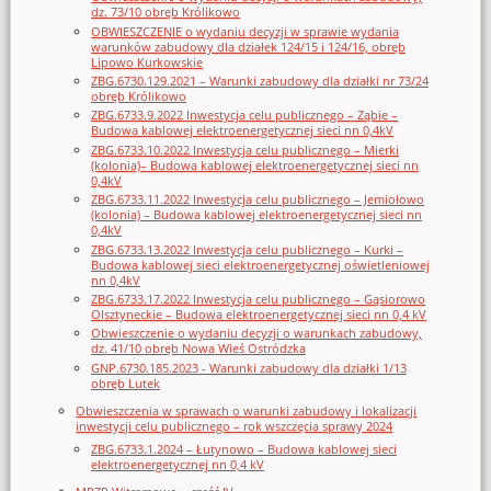
dz. 73/10 obręb Królikowo
OBWIESZCZENIE o wydaniu decyzji w sprawie wydania
warunków zabudowy dla działek 124/15 i 124/16, obręb
Lipowo Kurkowskie
ZBG.6730.129.2021 – Warunki zabudowy dla działki nr 73/24
obręb Królikowo
ZBG.6733.9.2022 Inwestycja celu publicznego – Ząbie –
Budowa kablowej elektroenergetycznej sieci nn 0,4kV
ZBG.6733.10.2022 Inwestycja celu publicznego – Mierki
(kolonia)– Budowa kablowej elektroenergetycznej sieci nn
0,4kV
ZBG.6733.11.2022 Inwestycja celu publicznego – Jemiołowo
(kolonia) – Budowa kablowej elektroenergetycznej sieci nn
0,4kV
ZBG.6733.13.2022 Inwestycja celu publicznego – Kurki –
Budowa kablowej sieci elektroenergetycznej oświetleniowej
nn 0,4kV
ZBG.6733.17.2022 Inwestycja celu publicznego – Gąsiorowo
Olsztyneckie – Budowa elektroenergetycznej sieci nn 0,4 kV
Obwieszczenie o wydaniu decyzji o warunkach zabudowy,
dz. 41/10 obręb Nowa Wieś Ostródzka
GNP.6730.185.2023 - Warunki zabudowy dla działki 1/13
obręb Lutek
Obwieszczenia w sprawach o warunki zabudowy i lokalizacji
inwestycji celu publicznego – rok wszczęcia sprawy 2024
ZBG.6733.1.2024 – Łutynowo – Budowa kablowej sieci
elektroenergetycznej nn 0,4 kV