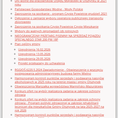
Dni wolne dla pracowników Urzędu Miejskiego w Olsztynku w 2021
roku
Państwowe Gospodarstwo Wodne - Wody Polskie
Zaproszenie na spotkanie - program Czyste Powietrze grudzień 2021
Ogłoszenie o zamiarze wyboru operatora publicznego transportu
zbiorowego
Zaproszenie na spotkania Czyste Powietrze Czyste Mieszkanie
Wybory do walnych zgromadzeń izb rolniczych
NIEOGRANICZONY PRZETARG PISEMNY NA SPRZEDAŻ POJAZDU
SPECJALNEGO STAR 200 PM 18P
Plan ogólny gminy
Uzgodnienia 16.02.2026
Uzgodnienia 13.05.2026
Uzgodnienia 29.05.2026
Projekt przekazany do uchwalenia
RGGIOŚ.6220.5.2024 Zawiadomienie - Obwieszczenie o wszczęciu
postępowania administracyjnego budowa farmy Mielno
Harmonogram kontroli punktów sprzedaży i podawania napojów
alkoholowych w 2025 roku na terenie miasta i gminy Olsztynek
Obwieszczenia Marszałka województwa Warmińsko-Mazurskiego
Konkurs ofert na wybór realizatora zadania w zakresie ochrony
zdrowia
Konkurs ofert na wybór realizatora zadania w zakresie ochrony
zdrowia - Program polityki zdrowotnej w zakresie rehabilitacji
leczniczej dla mieszkańców Gminy Olsztynek na lata 2025-2027 na
rok 2026
Harmonogram kontroli punktów sprzedaży i podawania napojów