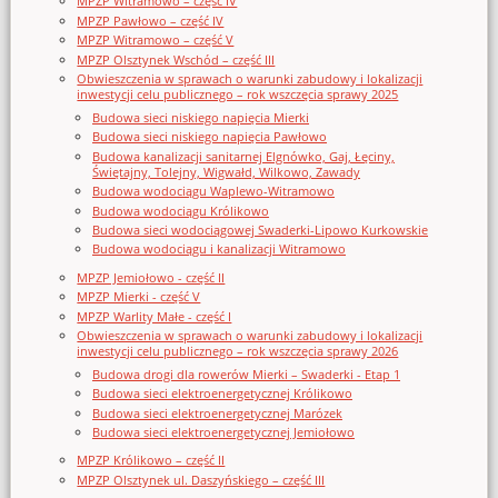
MPZP Witramowo – część IV
MPZP Pawłowo – część IV
MPZP Witramowo – część V
MPZP Olsztynek Wschód – część III
Obwieszczenia w sprawach o warunki zabudowy i lokalizacji
inwestycji celu publicznego – rok wszczęcia sprawy 2025
Budowa sieci niskiego napięcia Mierki
Budowa sieci niskiego napięcia Pawłowo
Budowa kanalizacji sanitarnej Elgnówko, Gaj, Łęciny,
Świętajny, Tolejny, Wigwałd, Wilkowo, Zawady
Budowa wodociągu Waplewo-Witramowo
Budowa wodociągu Królikowo
Budowa sieci wodociągowej Swaderki-Lipowo Kurkowskie
Budowa wodociągu i kanalizacji Witramowo
MPZP Jemiołowo - część II
MPZP Mierki - część V
MPZP Warlity Małe - część I
Obwieszczenia w sprawach o warunki zabudowy i lokalizacji
inwestycji celu publicznego – rok wszczęcia sprawy 2026
Budowa drogi dla rowerów Mierki – Swaderki - Etap 1
Budowa sieci elektroenergetycznej Królikowo
Budowa sieci elektroenergetycznej Marózek
Budowa sieci elektroenergetycznej Jemiołowo
MPZP Królikowo – część II
MPZP Olsztynek ul. Daszyńskiego – część III