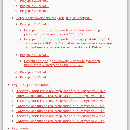
Petycje z 2024 roku
Petycje z 2025 roku
Petycje z 2026 roku
Petycje skierowane do Rady Miejskiej w Olsztynku
Petycje z 2021 roku
Petycja dot. podjęcia uchwały w sprawie gwarancji
producentów szczepionek na COVID-19
Petycja dot. podjęcia uchwały poierającej list otwarty STOP
zabójczenmu GMO - STOP niebezpiecznej szczepionce oraz
zaprzestania eksperymentu na mieszkańcach Polski i inne
Petycje z 2020 roku
Petycja dot. podjęcia uchwały w sprawie gwarancji
producentów szczepionek na COVID-19
Petycje z 2023 roku
Petycje z 2025 roku
Organizacje Pozarządowe
II otwarty konkurs na realizację zadań publicznych w 2026 r.
I otwarty konkurs na realizację zadań publicznych w 2026 r.
II otwarty konkurs na realizację zadań publicznych w 2025 r.
I otwarty konkurs na realizację zadań publicznych w 2025 r.
I otwarty konkurs na realizację zadań publicznych w 2024 r.
II otwarty konkurs na realizację zadań publicznych w 2023 r.
I otwarty konkurs na realizację zadań publicznych w 2023 r.
Ogłoszenia