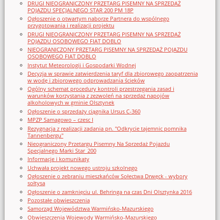
DRUGI NIEOGRANICZONY PRZETARG PISEMNY NA SPRZEDAŻ
POJAZDU SPECJALNEGO STAR 200 PM 18P
Ogłoszenie o otwartym naborze Partnera do wspólnego
przygotowania i realizacji projektu
DRUGI NIEOGRANICZONY PRZETARG PISEMNY NA SPRZEDAŻ
POJAZDU OSOBOWEGO FIAT DOBLO
NIEOGRANICZONY PRZETARG PISEMNY NA SPRZEDAŻ POJAZDU
OSOBOWEGO FIAT DOBLO
Instytut Meteorologii i Gospodarki Wodnej
Decyzja w sprawie zatwierdzenia taryf dla zbiorowego zaopatrzenia
w wodę i zbiorowego odprowadzania ścieków
Ogólny schemat procedury kontroli przestrzegania zasad i
warunków korzystania z zezwoleń na sprzedaż napojów
alkoholowych w gminie Olsztynek
Ogłoszenie o sprzedaży ciągnika Ursus C-360
MPZP Samagowo – czesc I
Rezygnacja z realizacji zadania pn. "Odkrycie tajemnic pomnika
Tannenbergu"
Nieograniczony Przetargu Pisemny Na Sprzedaż Pojazdu
Specjalnego Marki Star_200
Informacje i komunikaty
Uchwała projekt nowego ustroju szkolnego
Ogłoszenie o zebraniu mieszkańców Sołectwa Drwęck - wybory
sołtysa
Ogłoszenie o zamknięciu ul. Behringa na czas Dni Olsztynka 2016
Pozostałe obwieszczenia
Samorząd Województwa Warmińsko-Mazurskiego
Obwieszczenia Wojewody Warmińsko-Mazurskiego