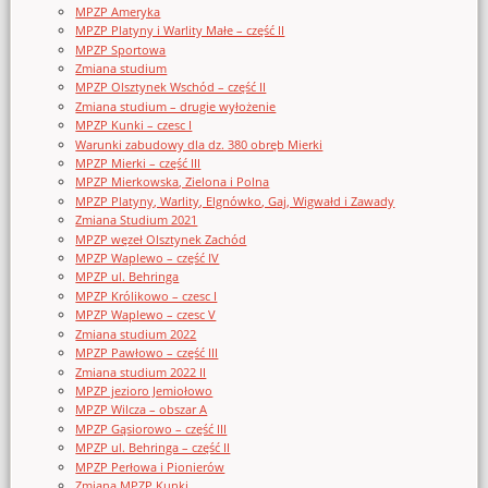
MPZP Ameryka
MPZP Platyny i Warlity Małe – część II
MPZP Sportowa
Zmiana studium
MPZP Olsztynek Wschód – część II
Zmiana studium – drugie wyłożenie
MPZP Kunki – czesc I
Warunki zabudowy dla dz. 380 obręb Mierki
MPZP Mierki – część III
MPZP Mierkowska, Zielona i Polna
MPZP Platyny, Warlity, Elgnówko, Gaj, Wigwałd i Zawady
Zmiana Studium 2021
MPZP węzeł Olsztynek Zachód
MPZP Waplewo – część IV
MPZP ul. Behringa
MPZP Królikowo – czesc I
MPZP Waplewo – czesc V
Zmiana studium 2022
MPZP Pawłowo – część III
Zmiana studium 2022 II
MPZP jezioro Jemiołowo
MPZP Wilcza – obszar A
MPZP Gąsiorowo – część III
MPZP ul. Behringa – część II
MPZP Perłowa i Pionierów
Zmiana MPZP Kunki