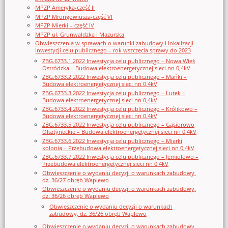
MPZP Ameryka-część II
MPZP Mrongowiusza-część VI
MPZP Mierki – część IV
MPZP ul. Grunwaldzka i Mazurska
Obwieszczenia w sprawach o warunki zabudowy i lokalizacji
inwestycji celu publicznego – rok wszczęcia sprawy do 2023
ZBG.6733.1.2022 Inwestycja celu publicznego – Nowa Wieś
Ostródzka – Budowa elektroenergetycznej sieci nn 0,4kV
ZBG.6733.2.2022 Inwestycja celu publicznego – Mańki –
Budowa elektroenergetycznej sieci nn 0,4kV
ZBG.6733.3.2022 Inwestycja celu publicznego – Lutek –
Budowa elektroenergetycznej sieci nn 0,4kV
ZBG.6733.4.2022 Inwestycja celu publicznego – Królikowo –
Budowa elektroenergetycznej sieci nn 0,4kV
ZBG.6733.5.2022 Inwestycja celu publicznego – Gąsiorowo
Olsztyneckie – Budowa elektroenergetycznej sieci nn 0,4kV
ZBG.6733.6.2022 Inwestycja celu publicznego – Mierki
kolonia – Przebudowa elektroenergetycznej sieci nn 0,4kV
ZBG.6733.7.2022 Inwestycja celu publicznego – Jemiołowo –
Przebudowa elektroenergetycznej sieci nn 0,4kV
Obwieszczenie o wydaniu decyzji o warunkach zabudowy,
dz. 36/27 obręb Waplewo
Obwieszczenie o wydaniu decyzji o warunkach zabudowy,
dz. 36/26 obręb Waplewo
Obwieszczenie o wydaniu decyzji o warunkach
zabudowy, dz. 36/26 obręb Waplewo
Obwieszczenie o wydaniu decyzji o warunkach zabudowy,