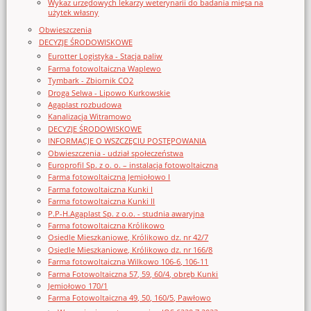
Wykaz urzędowych lekarzy weterynarii do badania mięsa na
użytek własny
Obwieszczenia
DECYZJE ŚRODOWISKOWE
Eurotter Logistyka - Stacja paliw
Farma fotowoltaiczna Waplewo
Tymbark - Zbiornik CO2
Droga Selwa - Lipowo Kurkowskie
Agaplast rozbudowa
Kanalizacja Witramowo
DECYZJE ŚRODOWISKOWE
INFORMACJE O WSZCZĘCIU POSTĘPOWANIA
Obwieszczenia - udział społeczeństwa
Europrofil Sp. z o. o. – instalacja fotowoltaiczna
Farma fotowoltaiczna Jemiołowo I
Farma fotowoltaiczna Kunki I
Farma fotowoltaiczna Kunki II
P.P-H.Agaplast Sp. z o.o. - studnia awaryjna
Farma fotowoltaiczna Królikowo
Osiedle Mieszkaniowe, Królikowo dz. nr 42/7
Osiedle Mieszkaniowe, Królikowo dz. nr 166/8
Farma fotowoltaiczna Wilkowo 106-6, 106-11
Farma Fotowoltaiczna 57, 59, 60/4, obręb Kunki
Jemiołowo 170/1
Farma Fotowoltaiczna 49, 50, 160/5, Pawłowo