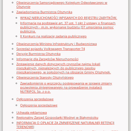
Obwieszczenia Samorządowego Kolegium Odwoławczego w
Olsztynie
Zawiadomienia Burmistrza Olsztynka
WYKAZ NIERUCHOMOŚCI WPISANYCH DO REJESTRU ZABYTKÓW.
Informacja na podstawie art. 37 ust. 1 pkt 2 ustawy o finansach
publicznych - m.in. wykonanie budżetu JST umorzenia pomoc
publiczna.
II Konkurs na realizację zadania publicznego
Obwieszczenia Ministra Infrastruktury i Budwonictwa
Sprzedaż pojazdu Volkswagen Transporter T4
Decyzje Burmistrza Olsztynka
Informacje dla Zarządców Nieruchomości
Zestawienie danych dotyczących czynszów najmu lokali
mieszkalnych, nienależących do publicznego zasobu
mieszkaniowego, w położonych na obszarze Gminy Olsztynek.
Obwieszczenia Starosty Olsztyńskiego
Zawiadomienie o wszczęciu postępowania w sprawie zmiany
pozwolenia zintegrowanego na prowadzenie instalacji
NUTRIPOL Sp. z o.o.
Ogłoszenia sprzedażowe
Ogłoszenia sprzedażowe
Uchwała reklamowa
Regionalny Zarząd Gospodarki Wodnej w Białymstoku
INFORMACJA O OPŁACIE ZA ZMNIEJSZENIE NATURALNEJ RETENCJI
TERENOWEJ