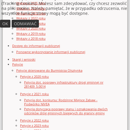
(Tracking Cookies). Możesz sam zdecydować, czy chcesz zezwolić
Wykazy z 2025 roku
na pliki cookie. Należy pamiętać, że w przypadku odrzucenia, nie
Wykazy z 2024 roku
wszystkie funkcje strony mogą być dostępne.
Wykazy z 2023 roku
Wykazy z 2022 roku
OK
ODMAWIAĆ
Wykazy z 2021 roku
Wykazy z 2020 roku
Wykazy z 2019 roku
Wykazy z 2018 roku
Dostęp do informacji publicznej
Ponowne wykorzystanie informacji publicznej
Skargi i wnioski
Petycje
Petycje skierowane do Burmistrza Olsztynka
Petycje z 2020 roku
Petycja dot. poprawy infrastruktury drogi gminnej nr
281409_5.0014
Petycje z 2021 roku
Petycja dot. konkursu: Rodzinne Miejsce Zabaw -
Podwórko NIVEA
Petycja dotycząca poprawy stanu i oznakowania dwóch
odcinków dróg gminnych biegących do granicy gminy
Petycje z 2022 roku
Petycje z 2023 roku