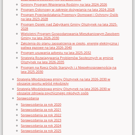
Gminny Program Wspierania Rodziny na lata 2024-2026
Program Osłonowy w zakresie dożywiania na lata 2024-2028
Program Przeciwdziałania Przemocy Domowej i Ochrony Osób
na lata 2023-2028
Program Opieki nad Zabytkami Gminy Olsztynek na lata 2025-
2028
Wieloletni Program Gospodarowania Mieszkaniowym Zasobem
Gminy na lata 2026-2030
Założenia do planu zaopatrzenia w ciepło, energię elektryczna i
paliwa gazowe na lata 2026-2040
Program usuwania azbestu na lata 2025-2032
Strategia Rozwiązywania Problemów Społecznych w gminie
Olsztynek na lata 2026-2035
Program na Rzecz Osób Starszych i z Niepełnosprawnością na
lata 2025-2030
Strategia Młodzieżowa gminy Olsztynek na lata 2026-2030 w
obszarze sportu wśród młodzieży
Strategia Młodzieżowa gminy Olsztynek na lata 2026-2030 w
obszarze zdrowia psychicznego młodych osób
Sprawozdania
Sprawozdania za rok 2020
Sprawozdania za rok 2021
Sprawozdania za rok 2022
Sprawozdania za rok 2023
Sprawozdania za rok 2024
Sprawozdania za rok 2025