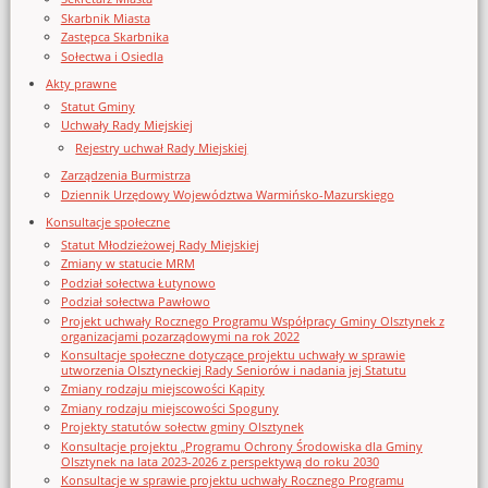
Skarbnik Miasta
Zastępca Skarbnika
Sołectwa i Osiedla
Akty prawne
Statut Gminy
Uchwały Rady Miejskiej
Rejestry uchwał Rady Miejskiej
Zarządzenia Burmistrza
Dziennik Urzędowy Województwa Warmińsko-Mazurskiego
Konsultacje społeczne
Statut Młodzieżowej Rady Miejskiej
Zmiany w statucie MRM
Podział sołectwa Łutynowo
Podział sołectwa Pawłowo
Projekt uchwały Rocznego Programu Współpracy Gminy Olsztynek z
organizacjami pozarządowymi na rok 2022
Konsultacje społeczne dotyczące projektu uchwały w sprawie
utworzenia Olsztyneckiej Rady Seniorów i nadania jej Statutu
Zmiany rodzaju miejscowości Kąpity
Zmiany rodzaju miejscowości Spoguny
Projekty statutów sołectw gminy Olsztynek
Konsultacje projektu „Programu Ochrony Środowiska dla Gminy
Olsztynek na lata 2023-2026 z perspektywą do roku 2030
Konsultacje w sprawie projektu uchwały Rocznego Programu