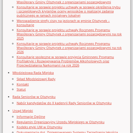
Współpracy Gminy Olsztynek z organizacjami pozarządowymi
Konsultacje w sprawie projektu uchwały w sprawie określenia trybu
i szczegółowych kryteriów oceny wniosków o realizację zadania
publicznego w ramach inicjatywy lokalnej
Wprowadzenie strefy ciszy na jeziorach w gminie Olsztynek –
konsultacje
Konsultacje w sprawie projektu uchwały Rocznego Programu
Współpracy Gminy Olsztynek z organizacjami pozarządowymi na rok
2025
Konsultacje w sprawie projektu uchwały Rocznego Programu
Współpracy Gminy Olsztynek z organizacjami pozarządowymi na rok
2026
Konsultacje społeczne w sprawie przyjęcia Gminnego Programu
Profilaktyki i Rozwiązywania Problemów Alkoholowych oraz
Przeciwdziałania Narkomanii na rok 2026
Młodzieżowa Rada Miejska
Skład Młodzieżowej Rady
Kontakt
Statut
Rada Seniorów w Olsztynku
Nabór kandydatów do II kadencji Rady Seniorów w Olsztynku
Urząd Miejski
Informacje Ogólne
Regulamin Organizacyjny Urzedu Miejskiego w Olsztynku
Kodeks etyki UM w Olsztynku
Dokumentacja dot. Zintegrowanego Systemu Zarządzania Jakością