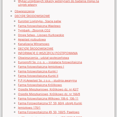
Wykaz urzędowych lekarzy weterynarii do badania mięsa na
użytek własny
Obwieszczenia
DECYZJE ŚRODOWISKOWE
Eurotter Logistyka - Stacja paliw
Farma fotowoltaiczna Waplewo
Tymbark - Zbiornik CO2
Droga Selwa - Lipowo Kurkowskie
Agaplast rozbudowa
Kanalizacja Witramowo
DECYZJE ŚRODOWISKOWE
INFORMACJE O WSZCZĘCIU POSTĘPOWANIA
Obwieszczenia - udział społeczeństwa
Europrofil Sp. z o. o. – instalacja fotowoltaiczna
Farma fotowoltaiczna Jemiołowo I
Farma fotowoltaiczna Kunki I
Farma fotowoltaiczna Kunki II
P.P-H.Agaplast Sp. z o.o. - studnia awaryjna
Farma fotowoltaiczna Królikowo
Osiedle Mieszkaniowe, Królikowo dz. nr 42/7
Osiedle Mieszkaniowe, Królikowo dz. nr 166/8
Farma fotowoltaiczna Wilkowo 106-6, 106-11
Farma Fotowoltaiczna 57, 59, 60/4, obręb Kunki
Jemiołowo 170/1
Farma Fotowoltaiczna 49, 50, 160/5, Pawłowo