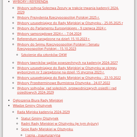
WYBORY I REFERENDA
Wybory sołtysa Sołectwa Zezuty w trakcie trwania kadencji 2024-
2029
Wybory Prezydenta Rzeczypospolitej Polskiej 2025 r.
Wybory uzupełniające do Rady Miejskiej w Olsztynku - 25.05.2025 r
Wybory do Parlamentu Europejskiego - 9 czerwca 2024 r.
Wybory samorządowe 2024 r. - 7.04.2024
Referendum zarządzone na dzień 15.10.2023 r.
Wybory do Sejmu Rzeczypospolitej Polskiej i Senatu
Rzeczypospolitej Polskiej - 15.10.2023
Szkolenie dla członków OKW
Wybory ławników sądów powszechnych na kadencję 2024-2027
Wybory uzupełniające do Rady Miejskiej w Olsztynku w okręgu
wyborczym nr 3 zarządzone na dzień 15 stycznia 2023 r.
Wybory uzupełniające do Rady Miejskiej w Olsztynku - 23.10.2022
Wybory Przedterminowe Burmistrza Olsztynka - 24.07.2022
Wybory sołtysów, rad sołeckich, przewodniczących osiedli i rad
osiedlowych 2024-2029
Ogłoszenia Biura Rady Miejskiej
Władze Gminy Olsztynek
Rada Miejska kadencja 2024-2029
Statut Gminy Olsztynek
Radni Rady Miejskiej w Olsztynku (w tym dyżury)
Sesje Rady Miejskiej w Olsztynku
I sesja - inauguracyjna