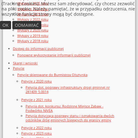
(Tracking Cookies). Możesz sam zdecydować, czy chcesz zezwolić
Wykazy z 2025 roku
na pliki cookie. Należy pamiętać, że w przypadku odrzucenia, nie
Wykazy z 2024 roku
wszystkie funkcje strony mogą być dostępne.
Wykazy z 2023 roku
Wykazy z 2022 roku
OK
ODMAWIAĆ
Wykazy z 2021 roku
Wykazy z 2020 roku
Wykazy z 2019 roku
Wykazy z 2018 roku
Dostęp do informacji publicznej
Ponowne wykorzystanie informacji publicznej
Skargi i wnioski
Petycje
Petycje skierowane do Burmistrza Olsztynka
Petycje z 2020 roku
Petycja dot. poprawy infrastruktury drogi gminnej nr
281409_5.0014
Petycje z 2021 roku
Petycja dot. konkursu: Rodzinne Miejsce Zabaw -
Podwórko NIVEA
Petycja dotycząca poprawy stanu i oznakowania dwóch
odcinków dróg gminnych biegących do granicy gminy
Petycje z 2022 roku
Petycje z 2023 roku