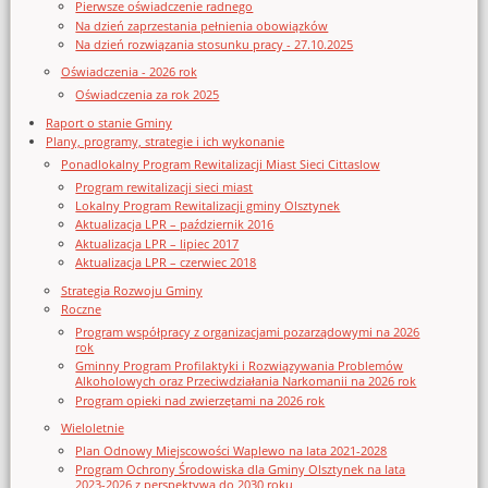
Pierwsze oświadczenie radnego
Na dzień zaprzestania pełnienia obowiązków
Na dzień rozwiązania stosunku pracy - 27.10.2025
Oświadczenia - 2026 rok
Oświadczenia za rok 2025
Raport o stanie Gminy
Plany, programy, strategie i ich wykonanie
Ponadlokalny Program Rewitalizacji Miast Sieci Cittaslow
Program rewitalizacji sieci miast
Lokalny Program Rewitalizacji gminy Olsztynek
Aktualizacja LPR – październik 2016
Aktualizacja LPR – lipiec 2017
Aktualizacja LPR – czerwiec 2018
Strategia Rozwoju Gminy
Roczne
Program współpracy z organizacjami pozarządowymi na 2026
rok
Gminny Program Profilaktyki i Rozwiązywania Problemów
Alkoholowych oraz Przeciwdziałania Narkomanii na 2026 rok
Program opieki nad zwierzętami na 2026 rok
Wieloletnie
Plan Odnowy Miejscowości Waplewo na lata 2021-2028
Program Ochrony Środowiska dla Gminy Olsztynek na lata
2023-2026 z perspektywą do 2030 roku