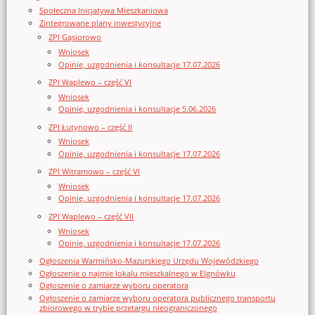
Społeczna Inicjatywa Mieszkaniowa
Zintegrowane plany inwestycyjne
ZPI Gąsiorowo
Wniosek
Opinie, uzgodnienia i konsultacje 17.07.2026
ZPI Waplewo – część VI
Wniosek
Opinie, uzgodnienia i konsultacje 5.06.2026
ZPI Łutynowo – część II
Wniosek
Opinie, uzgodnienia i konsultacje 17.07.2026
ZPI Witramowo – część VI
Wniosek
Opinie, uzgodnienia i konsultacje 17.07.2026
ZPI Waplewo – część VII
Wniosek
Opinie, uzgodnienia i konsultacje 17.07.2026
Ogłoszenia Warmińsko-Mazurskiego Urzędu Wojewódzkiego
Ogłoszenie o najmie lokalu mieszkalnego w Elgnówku
Ogłoszenie o zamiarze wyboru operatora
Ogłoszenie o zamiarze wyboru operatora publicznego transportu
zbiorowego w trybie przetargu nieograniczonego