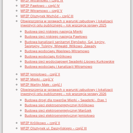
MPZP Witramowo – część IV
MPZP Pawłowo – część IV
MPZP Witramowo – część V
MPZP Olsztynek Wschód – część III
Obwieszczenia w sprawach o warunki zabudowy i lokalizacji
inwestycji celu publicznego – rok wszczęcia sprawy 2025
Budowa sieci niskiego napięcia Mierki
Budowa sieci niskiego napięcia Pawłowo
Budowa kanalizacji sanitarnej Elgnówko, Gaj, Łęciny,
Świętajny, Tolejny, Wigwałd, Wilkowo, Zawady
Budowa wodociągu Waplewo-Witramowo
Budowa wodociągu Królikowo
Budowa sieci wodociągowej Swaderki-Lipowo Kurkowskie
Budowa wodociągu i kanalizacji Witramowo
MPZP Jemiołowo - część II
MPZP Mierki - część V
MPZP Warlity Małe - część I
Obwieszczenia w sprawach o warunki zabudowy i lokalizacji
inwestycji celu publicznego – rok wszczęcia sprawy 2026
Budowa drogi dla rowerów Mierki – Swaderki - Etap 1
Budowa sieci elektroenergetycznej Królikowo
Budowa sieci elektroenergetycznej Marózek
Budowa sieci elektroenergetycznej Jemiołowo
MPZP Królikowo – część II
MPZP Olsztynek ul. Daszyńskiego – część III