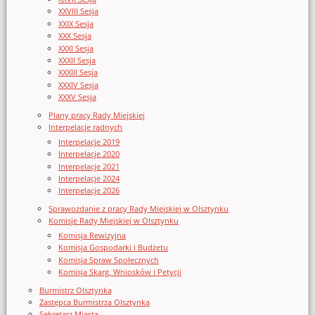
XXVIII Sesja
XXIX Sesja
XXX Sesja
XXXI Sesja
XXXII Sesja
XXXIII Sesja
XXXIV Sesja
XXXV Sesja
Plany pracy Rady Miejskiej
Interpelacje radnych
Interpelacje 2019
Interpelacje 2020
Interpelacje 2021
Interpelacje 2024
Interpelacje 2026
Sprawozdanie z pracy Rady Miejskiej w Olsztynku
Komisje Rady Miejskiej w Olsztynku
Komisja Rewizyjna
Komisja Gospodarki i Budżetu
Komisja Spraw Społecznych
Komisja Skarg, Wniosków i Petycji
Burmistrz Olsztynka
Zastępca Burmistrza Olsztynka
Sekretarz Miasta