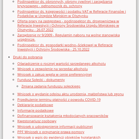
Podinspektor ds. obronnych, obrony cywilnej i zarządzania
kryzysowego - pełnomocnik ds. ochrony
Podinspektor ds. księgowości i podatku VAT w Referacie Finansów i
Podatków w Urzędzie Miejskim w Olsztynku
Oferta pracy na zastępstwo - podinspektor ds. drogownictwa w
Referacie Inwestycji i Ochrony Środowiska Urzędu Miejskiego w
Olsztynku - 26.07.2022
Zarządzenie nr 9/2009 - Regulamin naboru na wolne stanowiska
urzędnicze.
Podinspektor ds. gospodarki wodno–ściekowej w Referacie
Inwestycji i Ochrony Środowiska - 25.10.2022
Druki do pobrania
Oświadczenie o rocznej wartości sprzedanego alkoholu
Wniosek o zezwolenie na sprzedaz alkoholu
Wniosek o zakup węgla w cenie preferencyjnej
Fundusz Sołecki - dokumenty
Zmiana zadania funduszu sołeckiego
Wniosek o wydanie odpisu aktu urodzenia, małżeństwa lub zgonu
Przedłużenie terminu płatności z powodu COVID-19
Deklaracje podatkowe
Informacje podatkowe
Dofinansowanie kształcenia młodocianych pracowników
Kwestonariusz osobowy
Wniosek o udostępnienie informacji publicznej
PPF Wniosek o przyznanie prawa pomocy
Wniosek o wpis do ewidencji obiektów hotelarskich