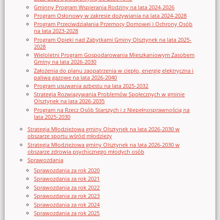
Gminny Program Wspierania Rodziny na lata 2024-2026
Program Osłonowy w zakresie dożywiania na lata 2024-2028
Program Przeciwdziałania Przemocy Domowej i Ochrony Osób
na lata 2023-2028
Program Opieki nad Zabytkami Gminy Olsztynek na lata 2025-
2028
Wieloletni Program Gospodarowania Mieszkaniowym Zasobem
Gminy na lata 2026-2030
Założenia do planu zaopatrzenia w ciepło, energię elektryczna i
paliwa gazowe na lata 2026-2040
Program usuwania azbestu na lata 2025-2032
Strategia Rozwiązywania Problemów Społecznych w gminie
Olsztynek na lata 2026-2035
Program na Rzecz Osób Starszych i z Niepełnosprawnością na
lata 2025-2030
Strategia Młodzieżowa gminy Olsztynek na lata 2026-2030 w
obszarze sportu wśród młodzieży
Strategia Młodzieżowa gminy Olsztynek na lata 2026-2030 w
obszarze zdrowia psychicznego młodych osób
Sprawozdania
Sprawozdania za rok 2020
Sprawozdania za rok 2021
Sprawozdania za rok 2022
Sprawozdania za rok 2023
Sprawozdania za rok 2024
Sprawozdania za rok 2025