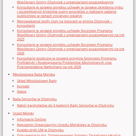
Współpracy Gminy Olsztynek z organizacjami pozarządowymi
Konsultacje w sprawie projektu uchwały w sprawie określenia trybu
i szczegółowych kryteriów oceny wniosków o realizację zadania
publicznego w ramach inicjatywy lokalnej
Wprowadzenie strefy ciszy na jeziorach w gminie Olsztynek –
konsultacje
Konsultacje w sprawie projektu uchwały Rocznego Programu
Współpracy Gminy Olsztynek z organizacjami pozarządowymi na rok
2025
Konsultacje w sprawie projektu uchwały Rocznego Programu
Współpracy Gminy Olsztynek z organizacjami pozarządowymi na rok
2026
Konsultacje społeczne w sprawie przyjęcia Gminnego Programu
Profilaktyki i Rozwiązywania Problemów Alkoholowych oraz
Przeciwdziałania Narkomanii na rok 2026
Młodzieżowa Rada Miejska
Skład Młodzieżowej Rady
Kontakt
Statut
Rada Seniorów w Olsztynku
Nabór kandydatów do II kadencji Rady Seniorów w Olsztynku
Urząd Miejski
Informacje Ogólne
Regulamin Organizacyjny Urzedu Miejskiego w Olsztynku
Kodeks etyki UM w Olsztynku
Dokumentacja dot. Zintegrowanego Systemu Zarządzania Jakością