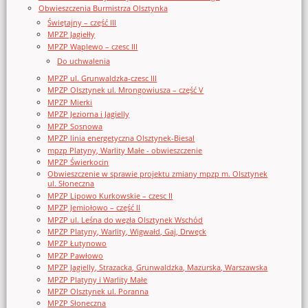
Obwieszczenia Burmistrza Olsztynka
Świętajny – część III
MPZP Jagiełły
MPZP Waplewo – czesc III
Do uchwalenia
MPZP ul. Grunwaldzka-czesc III
MPZP Olsztynek ul. Mrongowiusza – część V
MPZP Mierki
MPZP Jeziorna i Jagielly
MPZP Sosnowa
MPZP linia energetyczna Olsztynek-Biesal
mpzp Platyny, Warlity Małe - obwieszczenie
MPZP Świerkocin
Obwieszczenie w sprawie projektu zmiany mpzp m. Olsztynek
ul. Słoneczna
MPZP Lipowo Kurkowskie – czesc II
MPZP Jemiołowo – część II
MPZP ul. Leśna do węzła Olsztynek Wschód
MPZP Platyny, Warlity, Wigwałd, Gaj, Drwęck
MPZP Łutynowo
MPZP Pawłowo
MPZP Jagielly, Strazacka, Grunwaldzka, Mazurska, Warszawska
MPZP Platyny i Warlity Małe
MPZP Olsztynek ul. Poranna
MPZP Słoneczna