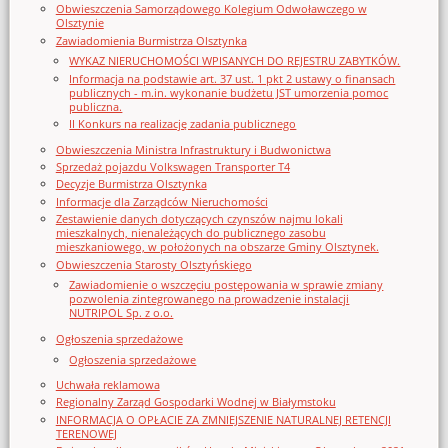
Obwieszczenia Samorządowego Kolegium Odwoławczego w
Olsztynie
Zawiadomienia Burmistrza Olsztynka
WYKAZ NIERUCHOMOŚCI WPISANYCH DO REJESTRU ZABYTKÓW.
Informacja na podstawie art. 37 ust. 1 pkt 2 ustawy o finansach
publicznych - m.in. wykonanie budżetu JST umorzenia pomoc
publiczna.
II Konkurs na realizację zadania publicznego
Obwieszczenia Ministra Infrastruktury i Budwonictwa
Sprzedaż pojazdu Volkswagen Transporter T4
Decyzje Burmistrza Olsztynka
Informacje dla Zarządców Nieruchomości
Zestawienie danych dotyczących czynszów najmu lokali
mieszkalnych, nienależących do publicznego zasobu
mieszkaniowego, w położonych na obszarze Gminy Olsztynek.
Obwieszczenia Starosty Olsztyńskiego
Zawiadomienie o wszczęciu postępowania w sprawie zmiany
pozwolenia zintegrowanego na prowadzenie instalacji
NUTRIPOL Sp. z o.o.
Ogłoszenia sprzedażowe
Ogłoszenia sprzedażowe
Uchwała reklamowa
Regionalny Zarząd Gospodarki Wodnej w Białymstoku
INFORMACJA O OPŁACIE ZA ZMNIEJSZENIE NATURALNEJ RETENCJI
TERENOWEJ