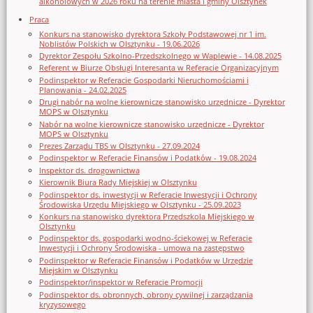
alkoholowych w 2026 roku na terenie miasta i gminy Olsztynek
Praca
Konkurs na stanowisko dyrektora Szkoły Podstawowej nr 1 im.
Noblistów Polskich w Olsztynku - 19.06.2026
Dyrektor Zespołu Szkolno-Przedszkolnego w Waplewie - 14.08.2025
Referent w Biurze Obsługi Interesanta w Referacie Organizacyjnym
Podinspektor w Referacie Gospodarki Nieruchomościami i
Planowania - 24.02.2025
Drugi nabór na wolne kierownicze stanowisko urzędnicze - Dyrektor
MOPS w Olsztynku
Nabór na wolne kierownicze stanowisko urzędnicze - Dyrektor
MOPS w Olsztynku
Prezes Zarządu TBS w Olsztynku - 27.09.2024
Podinspektor w Referacie Finansów i Podatków - 19.08.2024
Inspektor ds. drogownictwa
Kierownik Biura Rady Miejskiej w Olsztynku
Podinspektor ds. inwestycji w Referacie Inwestycji i Ochrony
Środowiska Urzędu Miejskiego w Olsztynku - 25.09.2023
Konkurs na stanowisko dyrektora Przedszkola Miejskiego w
Olsztynku
Podinspektor ds. gospodarki wodno-ściekowej w Referacie
Inwestycji i Ochrony Środowiska - umowa na zastępstwo
Podinspektor w Referacie Finansów i Podatków w Urzędzie
Miejskim w Olsztynku
Podinspektor/inspektor w Referacie Promocji
Podinspektor ds. obronnych, obrony cywilnej i zarządzania
kryzysowego