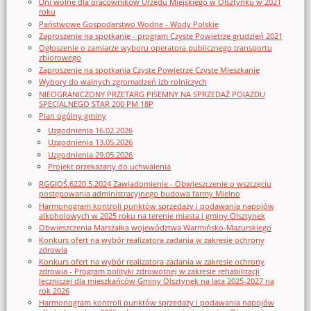
Dni wolne dla pracowników Urzędu Miejskiego w Olsztynku w 2021
roku
Państwowe Gospodarstwo Wodne - Wody Polskie
Zaproszenie na spotkanie - program Czyste Powietrze grudzień 2021
Ogłoszenie o zamiarze wyboru operatora publicznego transportu
zbiorowego
Zaproszenie na spotkania Czyste Powietrze Czyste Mieszkanie
Wybory do walnych zgromadzeń izb rolniczych
NIEOGRANICZONY PRZETARG PISEMNY NA SPRZEDAŻ POJAZDU
SPECJALNEGO STAR 200 PM 18P
Plan ogólny gminy
Uzgodnienia 16.02.2026
Uzgodnienia 13.05.2026
Uzgodnienia 29.05.2026
Projekt przekazany do uchwalenia
RGGIOŚ.6220.5.2024 Zawiadomienie - Obwieszczenie o wszczęciu
postępowania administracyjnego budowa farmy Mielno
Harmonogram kontroli punktów sprzedaży i podawania napojów
alkoholowych w 2025 roku na terenie miasta i gminy Olsztynek
Obwieszczenia Marszałka województwa Warmińsko-Mazurskiego
Konkurs ofert na wybór realizatora zadania w zakresie ochrony
zdrowia
Konkurs ofert na wybór realizatora zadania w zakresie ochrony
zdrowia - Program polityki zdrowotnej w zakresie rehabilitacji
leczniczej dla mieszkańców Gminy Olsztynek na lata 2025-2027 na
rok 2026
Harmonogram kontroli punktów sprzedaży i podawania napojów