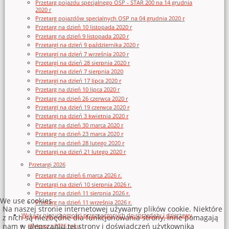
Przetarg pojazdu specjalnego OSP - STAR 200 na 14 grudnia
2020 r
Przetarg pojazdów specjalnych OSP na 04 grudnia 2020 r
Przetarg na dzień 10 listopada 2020 r
Przetarg na dzień 9 listopada 2020 r
Przetargi na dzień 9 października 2020 r
Przetargi na dzień 7 września 2020 r
Przetargi na dzień 28 sierpnia 2020 r
Przetargi na dzień 7 sierpnia 2020
Przetargi na dzień 17 lipca 2020 r
Przetarg na dzień 10 lipca 2020 r
Przetarg na dzień 26 czerwca 2020 r
Przetargi na dzień 19 czerwca 2020 r
Przetargi na dzień 3 kwietnia 2020 r
Przetarg na dzień 30 marca 2020 r
Przetarg na dzień 23 marca 2020 r
Przetarg na dzień 28 lutego 2020 r
Przetargi na dzień 21 lutego 2020 r
Przetargi 2026
Przetarg na dzień 6 marca 2026 r.
Przetargi na dzień 10 sierpnia 2026 r.
Przetarg na dzień 11 sierpnia 2026 r.
We use cookies
Przetarg na dzień 11 września 2026 r.
Na naszej stronie internetowej używamy plików cookie. Niektóre
Wykazy nieruchomości przeznaczonych do sprzedaży i dzierżawy
z nich są niezbędne dla funkcjonowania strony, inne pomagają
nam w ulepszaniu tej strony i doświadczeń użytkownika
Wykazy z 2026 roku