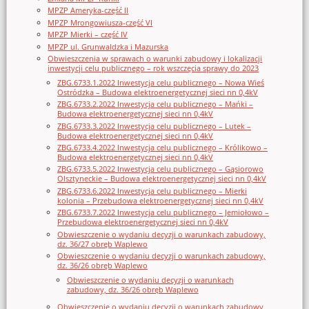
MPZP Ameryka-część II
MPZP Mrongowiusza-część VI
MPZP Mierki – część IV
MPZP ul. Grunwaldzka i Mazurska
Obwieszczenia w sprawach o warunki zabudowy i lokalizacji
inwestycji celu publicznego – rok wszczęcia sprawy do 2023
ZBG.6733.1.2022 Inwestycja celu publicznego – Nowa Wieś
Ostródzka – Budowa elektroenergetycznej sieci nn 0,4kV
ZBG.6733.2.2022 Inwestycja celu publicznego – Mańki –
Budowa elektroenergetycznej sieci nn 0,4kV
ZBG.6733.3.2022 Inwestycja celu publicznego – Lutek –
Budowa elektroenergetycznej sieci nn 0,4kV
ZBG.6733.4.2022 Inwestycja celu publicznego – Królikowo –
Budowa elektroenergetycznej sieci nn 0,4kV
ZBG.6733.5.2022 Inwestycja celu publicznego – Gąsiorowo
Olsztyneckie – Budowa elektroenergetycznej sieci nn 0,4kV
ZBG.6733.6.2022 Inwestycja celu publicznego – Mierki
kolonia – Przebudowa elektroenergetycznej sieci nn 0,4kV
ZBG.6733.7.2022 Inwestycja celu publicznego – Jemiołowo –
Przebudowa elektroenergetycznej sieci nn 0,4kV
Obwieszczenie o wydaniu decyzji o warunkach zabudowy,
dz. 36/27 obręb Waplewo
Obwieszczenie o wydaniu decyzji o warunkach zabudowy,
dz. 36/26 obręb Waplewo
Obwieszczenie o wydaniu decyzji o warunkach
zabudowy, dz. 36/26 obręb Waplewo
Obwieszczenie o wydaniu decyzji o warunkach zabudowy,