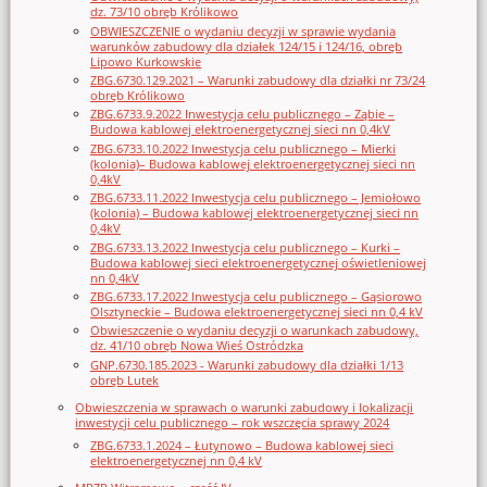
dz. 73/10 obręb Królikowo
OBWIESZCZENIE o wydaniu decyzji w sprawie wydania
warunków zabudowy dla działek 124/15 i 124/16, obręb
Lipowo Kurkowskie
ZBG.6730.129.2021 – Warunki zabudowy dla działki nr 73/24
obręb Królikowo
ZBG.6733.9.2022 Inwestycja celu publicznego – Ząbie –
Budowa kablowej elektroenergetycznej sieci nn 0,4kV
ZBG.6733.10.2022 Inwestycja celu publicznego – Mierki
(kolonia)– Budowa kablowej elektroenergetycznej sieci nn
0,4kV
ZBG.6733.11.2022 Inwestycja celu publicznego – Jemiołowo
(kolonia) – Budowa kablowej elektroenergetycznej sieci nn
0,4kV
ZBG.6733.13.2022 Inwestycja celu publicznego – Kurki –
Budowa kablowej sieci elektroenergetycznej oświetleniowej
nn 0,4kV
ZBG.6733.17.2022 Inwestycja celu publicznego – Gąsiorowo
Olsztyneckie – Budowa elektroenergetycznej sieci nn 0,4 kV
Obwieszczenie o wydaniu decyzji o warunkach zabudowy,
dz. 41/10 obręb Nowa Wieś Ostródzka
GNP.6730.185.2023 - Warunki zabudowy dla działki 1/13
obręb Lutek
Obwieszczenia w sprawach o warunki zabudowy i lokalizacji
inwestycji celu publicznego – rok wszczęcia sprawy 2024
ZBG.6733.1.2024 – Łutynowo – Budowa kablowej sieci
elektroenergetycznej nn 0,4 kV