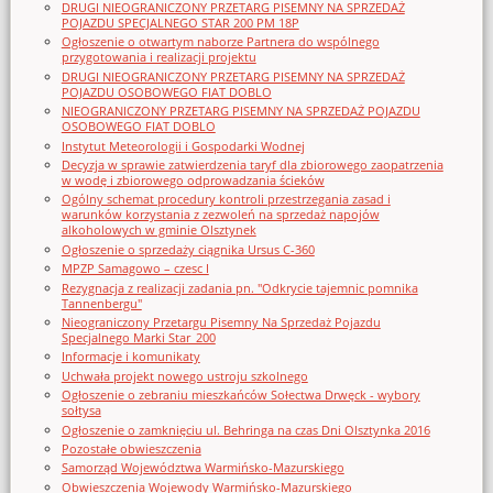
DRUGI NIEOGRANICZONY PRZETARG PISEMNY NA SPRZEDAŻ
POJAZDU SPECJALNEGO STAR 200 PM 18P
Ogłoszenie o otwartym naborze Partnera do wspólnego
przygotowania i realizacji projektu
DRUGI NIEOGRANICZONY PRZETARG PISEMNY NA SPRZEDAŻ
POJAZDU OSOBOWEGO FIAT DOBLO
NIEOGRANICZONY PRZETARG PISEMNY NA SPRZEDAŻ POJAZDU
OSOBOWEGO FIAT DOBLO
Instytut Meteorologii i Gospodarki Wodnej
Decyzja w sprawie zatwierdzenia taryf dla zbiorowego zaopatrzenia
w wodę i zbiorowego odprowadzania ścieków
Ogólny schemat procedury kontroli przestrzegania zasad i
warunków korzystania z zezwoleń na sprzedaż napojów
alkoholowych w gminie Olsztynek
Ogłoszenie o sprzedaży ciągnika Ursus C-360
MPZP Samagowo – czesc I
Rezygnacja z realizacji zadania pn. "Odkrycie tajemnic pomnika
Tannenbergu"
Nieograniczony Przetargu Pisemny Na Sprzedaż Pojazdu
Specjalnego Marki Star_200
Informacje i komunikaty
Uchwała projekt nowego ustroju szkolnego
Ogłoszenie o zebraniu mieszkańców Sołectwa Drwęck - wybory
sołtysa
Ogłoszenie o zamknięciu ul. Behringa na czas Dni Olsztynka 2016
Pozostałe obwieszczenia
Samorząd Województwa Warmińsko-Mazurskiego
Obwieszczenia Wojewody Warmińsko-Mazurskiego