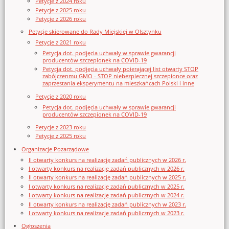
Petycje z 2024 roku
Petycje z 2025 roku
Petycje z 2026 roku
Petycje skierowane do Rady Miejskiej w Olsztynku
Petycje z 2021 roku
Petycja dot. podjęcia uchwały w sprawie gwarancji
producentów szczepionek na COVID-19
Petycja dot. podjęcia uchwały poierającej list otwarty STOP
zabójczenmu GMO - STOP niebezpiecznej szczepionce oraz
zaprzestania eksperymentu na mieszkańcach Polski i inne
Petycje z 2020 roku
Petycja dot. podjęcia uchwały w sprawie gwarancji
producentów szczepionek na COVID-19
Petycje z 2023 roku
Petycje z 2025 roku
Organizacje Pozarządowe
II otwarty konkurs na realizację zadań publicznych w 2026 r.
I otwarty konkurs na realizację zadań publicznych w 2026 r.
II otwarty konkurs na realizację zadań publicznych w 2025 r.
I otwarty konkurs na realizację zadań publicznych w 2025 r.
I otwarty konkurs na realizację zadań publicznych w 2024 r.
II otwarty konkurs na realizację zadań publicznych w 2023 r.
I otwarty konkurs na realizację zadań publicznych w 2023 r.
Ogłoszenia