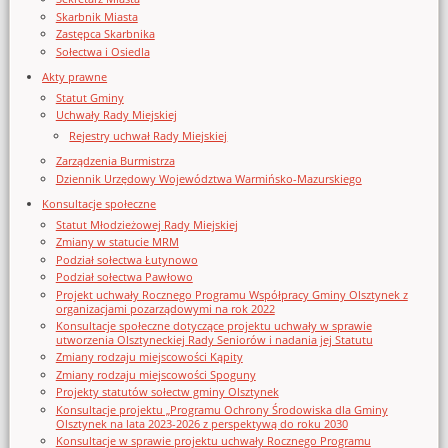
Skarbnik Miasta
Zastępca Skarbnika
Sołectwa i Osiedla
Akty prawne
Statut Gminy
Uchwały Rady Miejskiej
Rejestry uchwał Rady Miejskiej
Zarządzenia Burmistrza
Dziennik Urzędowy Województwa Warmińsko-Mazurskiego
Konsultacje społeczne
Statut Młodzieżowej Rady Miejskiej
Zmiany w statucie MRM
Podział sołectwa Łutynowo
Podział sołectwa Pawłowo
Projekt uchwały Rocznego Programu Współpracy Gminy Olsztynek z
organizacjami pozarządowymi na rok 2022
Konsultacje społeczne dotyczące projektu uchwały w sprawie
utworzenia Olsztyneckiej Rady Seniorów i nadania jej Statutu
Zmiany rodzaju miejscowości Kąpity
Zmiany rodzaju miejscowości Spoguny
Projekty statutów sołectw gminy Olsztynek
Konsultacje projektu „Programu Ochrony Środowiska dla Gminy
Olsztynek na lata 2023-2026 z perspektywą do roku 2030
Konsultacje w sprawie projektu uchwały Rocznego Programu