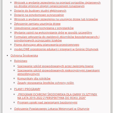
Wniosek o wydanie zezwolenia na przejazd pojazdów ciężarowych
po drodze gminnej objętej ograniczeniem tonażowym
Dotacje do budowy studni głębinowych
Dotacje na przydomowe oczyszczalnie
Wniosek o wydanie zezwolenia na usunięcie drzew lub krzewów
Zgłoszenie zamiaru usunięcia drzew
Uzgodnienie zasad korzystania z przystanków
Wydanie opinii na wykorzystanie dróg w sposób szczególny
Formularz zgłoszenia do ewidencji zbiorników bezodpływowych i
przydomowych oczyszczalni ścieków
Pismo dotyczące aktu planowania przestrzennego
modeLOWE przestrzenie edukacji i integracji w Gminie Olsztynek
Ochrona Środowiska
Rolnictwo
Szacowanie szkód spowodowanych przez zwierzęta łowne
Szacowanie szkód spowodowanych niekorzystnymi zjawiskami
atmosferycznymi
Komunikaty dla rolników
Zasady stosowania środków ochrony roślin
PLANY I PROGRAMY
„PROGRAM OCHRONY ŚRODOWISKA DLA GMINY OLSZTYNEK
NA LATA 2019-2022 Z PERSPEKTYWĄ DO ROKU 2026”
Program opieki nad zwierzętami bezdomnymi
Ogloszenie Powiatowego Lekarza Weterynarii w Olsztynie