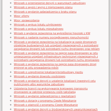
Wniosek o przeniesienie decyzji o warunkach zabudowy
Wniosek o wypis i wyrys z miejscowego planu
Wniosek o wydanie zaświadczenia o braku planu
Wzor_oferty
Wzor_sprawozdania
Wniosek o wykup lokalu użytkowego
Wniosek o wykup lokalu mieszkalnego
Wnisek o wydanie zezwolenia na wykreślenie hipoteki z KW
Wniosek o nadanie numeru porządkowego nieruchomości
Wniosek o wydanie zezwolenia na lokalizację w pasie drogowym
obiektów budowlanych lub urządzeń niezwiązanych z potrzebami
zarządzania drogami lub potrzebami ruchu drogowego oraz reklam
Wniosek o wydanie zezwolenia na zajęcie pasa drogowego w celu
umieszczenia urządzeń infrastruktury technicznej niezwiązanych z
potrzebami zarządzania drogami lub potrzebami ruchu drogowego
Wniosek o wydanie zezwolenia na zajęcie pasa drogowego drogi
gminnej w celu prowadzenia robót
Wniosek o uzgodnienie lokalizacji/przebudowy zjazdu
Wniosek o wydanie dowodu osobistego
Wniosek o wydanie decyzji o ustalenie lokalizacji inwestycji celu
publicznego albo warunków zabudowy
Udzielenia licencji na wykonywanie krajowego transportu
drogowego w zakresie przewozu osób taksówką
Wniosek o wydanie zaświadczenia o rewitalizacji
Wniosek o dotację z programu Ciepłe Mieszkanie
Wniosek o płatność z programu Ciepłe Mieszkanie
Wniosek o wydanie decyzji o środowiskowych uwarunkowaniach