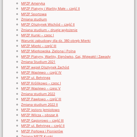
MPZP Ameryka
MPZP Platyny i Warlity Małe – część II
MPZP Sportowa
Zmiana studium
MPZP Olsztynek Wschód – część II
Zmiana studium – drugie wyłożenie
MPZP Kunki – czesc I
Warunki zabudowy dla dz. 380 obręb Mierki
MPZP Mierki – część III
MPZP Mierkowska, Zielona i Polna
MPZP Platyny, Warlity, Elgnówko, Gaj, Wigwałd i Zawady
Zmiana Studium 2021
MPZP węzeł Olsztynek Zachód
MPZP Waplewo – część IV
MPZP ul. Behringa
MPZP Królikowo – czesc I
MPZP Waplewo – czesc V
Zmiana studium 2022
MPZP Pawłowo – część III
Zmiana studium 2022 II
MPZP jezioro Jemiołowo
MPZP Wilcza – obszar A
MPZP Gąsiorowo – część III
MPZP ul. Behringa – część II
MPZP Perłowa i Pionierów
Zmiana MPZP Kunki