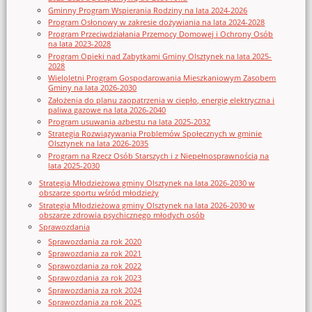
Gminny Program Wspierania Rodziny na lata 2024-2026
Program Osłonowy w zakresie dożywiania na lata 2024-2028
Program Przeciwdziałania Przemocy Domowej i Ochrony Osób
na lata 2023-2028
Program Opieki nad Zabytkami Gminy Olsztynek na lata 2025-
2028
Wieloletni Program Gospodarowania Mieszkaniowym Zasobem
Gminy na lata 2026-2030
Założenia do planu zaopatrzenia w ciepło, energię elektryczna i
paliwa gazowe na lata 2026-2040
Program usuwania azbestu na lata 2025-2032
Strategia Rozwiązywania Problemów Społecznych w gminie
Olsztynek na lata 2026-2035
Program na Rzecz Osób Starszych i z Niepełnosprawnością na
lata 2025-2030
Strategia Młodzieżowa gminy Olsztynek na lata 2026-2030 w
obszarze sportu wśród młodzieży
Strategia Młodzieżowa gminy Olsztynek na lata 2026-2030 w
obszarze zdrowia psychicznego młodych osób
Sprawozdania
Sprawozdania za rok 2020
Sprawozdania za rok 2021
Sprawozdania za rok 2022
Sprawozdania za rok 2023
Sprawozdania za rok 2024
Sprawozdania za rok 2025