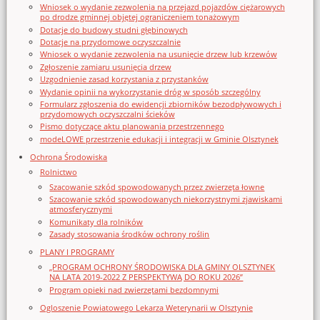
Wniosek o wydanie zezwolenia na przejazd pojazdów ciężarowych
po drodze gminnej objętej ograniczeniem tonażowym
Dotacje do budowy studni głębinowych
Dotacje na przydomowe oczyszczalnie
Wniosek o wydanie zezwolenia na usunięcie drzew lub krzewów
Zgłoszenie zamiaru usunięcia drzew
Uzgodnienie zasad korzystania z przystanków
Wydanie opinii na wykorzystanie dróg w sposób szczególny
Formularz zgłoszenia do ewidencji zbiorników bezodpływowych i
przydomowych oczyszczalni ścieków
Pismo dotyczące aktu planowania przestrzennego
modeLOWE przestrzenie edukacji i integracji w Gminie Olsztynek
Ochrona Środowiska
Rolnictwo
Szacowanie szkód spowodowanych przez zwierzęta łowne
Szacowanie szkód spowodowanych niekorzystnymi zjawiskami
atmosferycznymi
Komunikaty dla rolników
Zasady stosowania środków ochrony roślin
PLANY I PROGRAMY
„PROGRAM OCHRONY ŚRODOWISKA DLA GMINY OLSZTYNEK
NA LATA 2019-2022 Z PERSPEKTYWĄ DO ROKU 2026”
Program opieki nad zwierzętami bezdomnymi
Ogloszenie Powiatowego Lekarza Weterynarii w Olsztynie