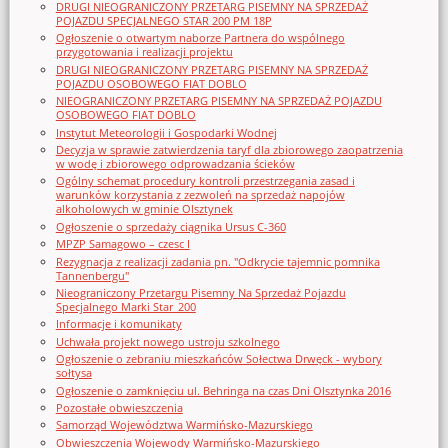
DRUGI NIEOGRANICZONY PRZETARG PISEMNY NA SPRZEDAŻ
POJAZDU SPECJALNEGO STAR 200 PM 18P
Ogłoszenie o otwartym naborze Partnera do wspólnego
przygotowania i realizacji projektu
DRUGI NIEOGRANICZONY PRZETARG PISEMNY NA SPRZEDAŻ
POJAZDU OSOBOWEGO FIAT DOBLO
NIEOGRANICZONY PRZETARG PISEMNY NA SPRZEDAŻ POJAZDU
OSOBOWEGO FIAT DOBLO
Instytut Meteorologii i Gospodarki Wodnej
Decyzja w sprawie zatwierdzenia taryf dla zbiorowego zaopatrzenia
w wodę i zbiorowego odprowadzania ścieków
Ogólny schemat procedury kontroli przestrzegania zasad i
warunków korzystania z zezwoleń na sprzedaż napojów
alkoholowych w gminie Olsztynek
Ogłoszenie o sprzedaży ciągnika Ursus C-360
MPZP Samagowo – czesc I
Rezygnacja z realizacji zadania pn. "Odkrycie tajemnic pomnika
Tannenbergu"
Nieograniczony Przetargu Pisemny Na Sprzedaż Pojazdu
Specjalnego Marki Star_200
Informacje i komunikaty
Uchwała projekt nowego ustroju szkolnego
Ogłoszenie o zebraniu mieszkańców Sołectwa Drwęck - wybory
sołtysa
Ogłoszenie o zamknięciu ul. Behringa na czas Dni Olsztynka 2016
Pozostałe obwieszczenia
Samorząd Województwa Warmińsko-Mazurskiego
Obwieszczenia Wojewody Warmińsko-Mazurskiego