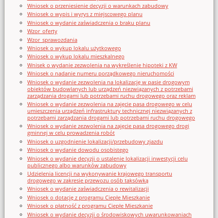
Wniosek o przeniesienie decyzji o warunkach zabudowy
Wniosek o wypis i wyrys z miejscowego planu
Wniosek o wydanie zaświadczenia o braku planu
Wzor_oferty
Wzor_sprawozdania
Wniosek o wykup lokalu użytkowego
Wniosek o wykup lokalu mieszkalnego
Wnisek o wydanie zezwolenia na wykreślenie hipoteki z KW
Wniosek o nadanie numeru porządkowego nieruchomości
Wniosek o wydanie zezwolenia na lokalizację w pasie drogowym
obiektów budowlanych lub urządzeń niezwiązanych z potrzebami
zarządzania drogami lub potrzebami ruchu drogowego oraz reklam
Wniosek o wydanie zezwolenia na zajęcie pasa drogowego w celu
umieszczenia urządzeń infrastruktury technicznej niezwiązanych z
potrzebami zarządzania drogami lub potrzebami ruchu drogowego
Wniosek o wydanie zezwolenia na zajęcie pasa drogowego drogi
gminnej w celu prowadzenia robót
Wniosek o uzgodnienie lokalizacji/przebudowy zjazdu
Wniosek o wydanie dowodu osobistego
Wniosek o wydanie decyzji o ustalenie lokalizacji inwestycji celu
publicznego albo warunków zabudowy
Udzielenia licencji na wykonywanie krajowego transportu
drogowego w zakresie przewozu osób taksówką
Wniosek o wydanie zaświadczenia o rewitalizacji
Wniosek o dotację z programu Ciepłe Mieszkanie
Wniosek o płatność z programu Ciepłe Mieszkanie
Wniosek o wydanie decyzji o środowiskowych uwarunkowaniach