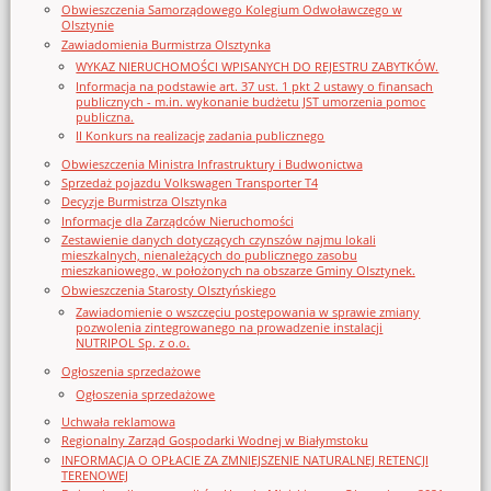
Obwieszczenia Samorządowego Kolegium Odwoławczego w
Olsztynie
Zawiadomienia Burmistrza Olsztynka
WYKAZ NIERUCHOMOŚCI WPISANYCH DO REJESTRU ZABYTKÓW.
Informacja na podstawie art. 37 ust. 1 pkt 2 ustawy o finansach
publicznych - m.in. wykonanie budżetu JST umorzenia pomoc
publiczna.
II Konkurs na realizację zadania publicznego
Obwieszczenia Ministra Infrastruktury i Budwonictwa
Sprzedaż pojazdu Volkswagen Transporter T4
Decyzje Burmistrza Olsztynka
Informacje dla Zarządców Nieruchomości
Zestawienie danych dotyczących czynszów najmu lokali
mieszkalnych, nienależących do publicznego zasobu
mieszkaniowego, w położonych na obszarze Gminy Olsztynek.
Obwieszczenia Starosty Olsztyńskiego
Zawiadomienie o wszczęciu postępowania w sprawie zmiany
pozwolenia zintegrowanego na prowadzenie instalacji
NUTRIPOL Sp. z o.o.
Ogłoszenia sprzedażowe
Ogłoszenia sprzedażowe
Uchwała reklamowa
Regionalny Zarząd Gospodarki Wodnej w Białymstoku
INFORMACJA O OPŁACIE ZA ZMNIEJSZENIE NATURALNEJ RETENCJI
TERENOWEJ