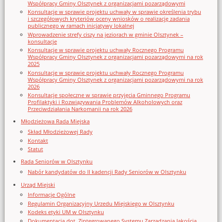
Współpracy Gminy Olsztynek z organizacjami pozarządowymi
Konsultacje w sprawie projektu uchwały w sprawie określenia trybu
i szczegółowych kryteriów oceny wniosków o realizację zadania
publicznego w ramach inicjatywy lokalnej
Wprowadzenie strefy ciszy na jeziorach w gminie Olsztynek –
konsultacje
Konsultacje w sprawie projektu uchwały Rocznego Programu
Współpracy Gminy Olsztynek z organizacjami pozarządowymi na rok
2025
Konsultacje w sprawie projektu uchwały Rocznego Programu
Współpracy Gminy Olsztynek z organizacjami pozarządowymi na rok
2026
Konsultacje społeczne w sprawie przyjęcia Gminnego Programu
Profilaktyki i Rozwiązywania Problemów Alkoholowych oraz
Przeciwdziałania Narkomanii na rok 2026
Młodzieżowa Rada Miejska
Skład Młodzieżowej Rady
Kontakt
Statut
Rada Seniorów w Olsztynku
Nabór kandydatów do II kadencji Rady Seniorów w Olsztynku
Urząd Miejski
Informacje Ogólne
Regulamin Organizacyjny Urzedu Miejskiego w Olsztynku
Kodeks etyki UM w Olsztynku
Dokumentacja dot. Zintegrowanego Systemu Zarządzania Jakością