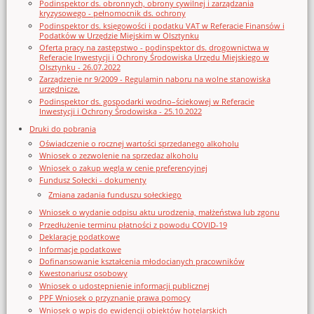
Podinspektor ds. obronnych, obrony cywilnej i zarządzania
kryzysowego - pełnomocnik ds. ochrony
Podinspektor ds. księgowości i podatku VAT w Referacie Finansów i
Podatków w Urzędzie Miejskim w Olsztynku
Oferta pracy na zastępstwo - podinspektor ds. drogownictwa w
Referacie Inwestycji i Ochrony Środowiska Urzędu Miejskiego w
Olsztynku - 26.07.2022
Zarządzenie nr 9/2009 - Regulamin naboru na wolne stanowiska
urzędnicze.
Podinspektor ds. gospodarki wodno–ściekowej w Referacie
Inwestycji i Ochrony Środowiska - 25.10.2022
Druki do pobrania
Oświadczenie o rocznej wartości sprzedanego alkoholu
Wniosek o zezwolenie na sprzedaz alkoholu
Wniosek o zakup węgla w cenie preferencyjnej
Fundusz Sołecki - dokumenty
Zmiana zadania funduszu sołeckiego
Wniosek o wydanie odpisu aktu urodzenia, małżeństwa lub zgonu
Przedłużenie terminu płatności z powodu COVID-19
Deklaracje podatkowe
Informacje podatkowe
Dofinansowanie kształcenia młodocianych pracowników
Kwestonariusz osobowy
Wniosek o udostępnienie informacji publicznej
PPF Wniosek o przyznanie prawa pomocy
Wniosek o wpis do ewidencji obiektów hotelarskich