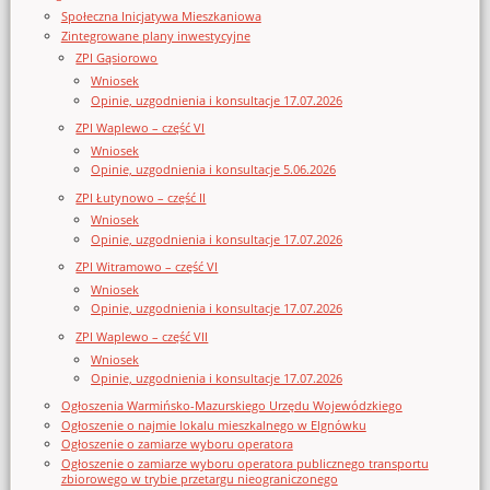
Społeczna Inicjatywa Mieszkaniowa
Zintegrowane plany inwestycyjne
ZPI Gąsiorowo
Wniosek
Opinie, uzgodnienia i konsultacje 17.07.2026
ZPI Waplewo – część VI
Wniosek
Opinie, uzgodnienia i konsultacje 5.06.2026
ZPI Łutynowo – część II
Wniosek
Opinie, uzgodnienia i konsultacje 17.07.2026
ZPI Witramowo – część VI
Wniosek
Opinie, uzgodnienia i konsultacje 17.07.2026
ZPI Waplewo – część VII
Wniosek
Opinie, uzgodnienia i konsultacje 17.07.2026
Ogłoszenia Warmińsko-Mazurskiego Urzędu Wojewódzkiego
Ogłoszenie o najmie lokalu mieszkalnego w Elgnówku
Ogłoszenie o zamiarze wyboru operatora
Ogłoszenie o zamiarze wyboru operatora publicznego transportu
zbiorowego w trybie przetargu nieograniczonego