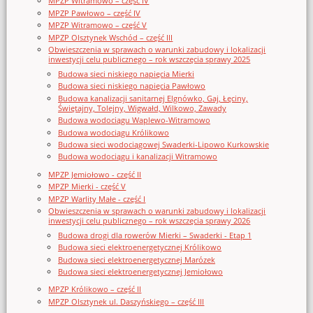
MPZP Witramowo – część IV
MPZP Pawłowo – część IV
MPZP Witramowo – część V
MPZP Olsztynek Wschód – część III
Obwieszczenia w sprawach o warunki zabudowy i lokalizacji
inwestycji celu publicznego – rok wszczęcia sprawy 2025
Budowa sieci niskiego napięcia Mierki
Budowa sieci niskiego napięcia Pawłowo
Budowa kanalizacji sanitarnej Elgnówko, Gaj, Łęciny,
Świętajny, Tolejny, Wigwałd, Wilkowo, Zawady
Budowa wodociągu Waplewo-Witramowo
Budowa wodociągu Królikowo
Budowa sieci wodociągowej Swaderki-Lipowo Kurkowskie
Budowa wodociągu i kanalizacji Witramowo
MPZP Jemiołowo - część II
MPZP Mierki - część V
MPZP Warlity Małe - część I
Obwieszczenia w sprawach o warunki zabudowy i lokalizacji
inwestycji celu publicznego – rok wszczęcia sprawy 2026
Budowa drogi dla rowerów Mierki – Swaderki - Etap 1
Budowa sieci elektroenergetycznej Królikowo
Budowa sieci elektroenergetycznej Marózek
Budowa sieci elektroenergetycznej Jemiołowo
MPZP Królikowo – część II
MPZP Olsztynek ul. Daszyńskiego – część III