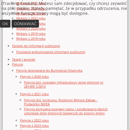
(Tracking Cookies). Możesz sam zdecydować, czy chcesz zezwolić
Wykazy z 2025 roku
na pliki cookie. Należy pamiętać, że w przypadku odrzucenia, nie
Wykazy z 2024 roku
wszystkie funkcje strony mogą być dostępne.
Wykazy z 2023 roku
Wykazy z 2022 roku
OK
ODMAWIAĆ
Wykazy z 2021 roku
Wykazy z 2020 roku
Wykazy z 2019 roku
Wykazy z 2018 roku
Dostęp do informacji publicznej
Ponowne wykorzystanie informacji publicznej
Skargi i wnioski
Petycje
Petycje skierowane do Burmistrza Olsztynka
Petycje z 2020 roku
Petycja dot. poprawy infrastruktury drogi gminnej nr
281409_5.0014
Petycje z 2021 roku
Petycja dot. konkursu: Rodzinne Miejsce Zabaw -
Podwórko NIVEA
Petycja dotycząca poprawy stanu i oznakowania dwóch
odcinków dróg gminnych biegących do granicy gminy
Petycje z 2022 roku
Petycje z 2023 roku