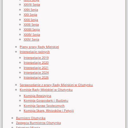
XXVIII Sesja
XXIX Sesja
XXX Sesja
XXXI Sesja
XXXII Sesja
XXXIII Sesja
XXXIV Sesja
XXXV Sesja
Plany pracy Rady Miejskiej
Interpelacje radnych
Interpelacje 2019
Interpelacje 2020
Interpelacje 2021
Interpelacje 2024
Interpelacje 2026
Sprawozdanie z pracy Rady Miejskiej w Olsztynku
Komisje Rady Miejskiej w Olsztynku
Komisja Rewizyjna
Komisja Gospodarki i Budżetu
Komisja Spraw Społecznych
Komisja Skarg, Wniosków i Petycji
Burmistrz Olsztynka
Zastępca Burmistrza Olsztynka
Sekretarz Miasta