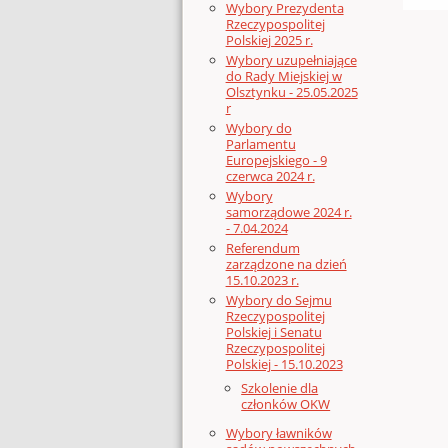
Wybory Prezydenta
Rzeczypospolitej
Polskiej 2025 r.
Wybory uzupełniające
do Rady Miejskiej w
Olsztynku - 25.05.2025
r
Wybory do
Parlamentu
Europejskiego - 9
czerwca 2024 r.
Wybory
samorządowe 2024 r.
- 7.04.2024
Referendum
zarządzone na dzień
15.10.2023 r.
Wybory do Sejmu
Rzeczypospolitej
Polskiej i Senatu
Rzeczypospolitej
Polskiej - 15.10.2023
Szkolenie dla
członków OKW
Wybory ławników