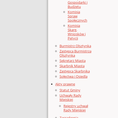
Gospodarki i
Budżetu
Komisja
Spraw
Społecznych
Komisja
Skarg,
Wniosków i
Petycji
Burmistrz Olsztynka
Zastępca Burmistrza
Olsztynka
Sekretarz Miasta
Skarbnik Miasta
Zastępca Skarbnika
Sołectwa i Osiedla
Akty prawne
Statut Gminy
Uchwały Rady
Miejskiej
Rejestry uchwał
Rady Miejskiej
Zarządzenia