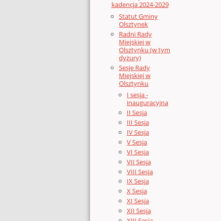
kadencja 2024-2029
Statut Gminy
Olsztynek
Radni Rady
Miejskiej w
Olsztynku (w tym
dyżury)
Sesje Rady
Miejskiej w
Olsztynku
I sesja -
inauguracyjna
II Sesja
III Sesja
IV Sesja
V Sesja
VI Sesja
VII Sesja
VIII Sesja
IX Sesja
X Sesja
XI Sesja
XII Sesja
XIII Sesja