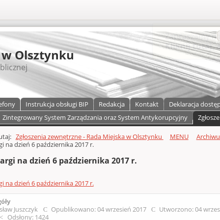
S
 w Olsztynku
blicznej
efony
Instrukcja obsługi BIP
Redakcja
Kontakt
Deklaracja dostę
Zintegrowany System Zarządzania oraz System Antykorupcyjny
Zgłosze
a)
zawartości
tutaj:
Zgłoszenia zewnętrzne - Rada Miejska w Olsztynku
MENU
Archiw
gi na dzień 6 października 2017 r.
argi na dzień 6 października 2017 r.
gi na dzień 6 października 2017 r.
góły
sław Juszczyk
Opublikowano: 04 wrzesień 2017
Utworzono: 04 wrzes
Odsłony: 1424