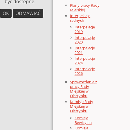
być dostępne.
Plany pracy Rady
Miejskiej
OK
ODMAWIAĆ
Interpelacje
radnych
Interpelacje
2019
Interpelacje
2020
Interpelacje
2021
Interpelacje
2024
Interpelacje
2026
Sprawozdanie z
pracy Rady
Miejskiej w
Olsztynku
Komisje Rady
Miejskiej w
Olsztynku
Komisja
Rewizyjna
Komisja