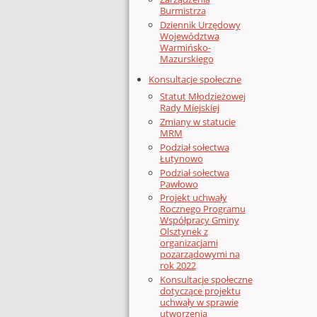
Burmistrza
Dziennik Urzędowy
Województwa
Warmińsko-
Mazurskiego
Konsultacje społeczne
Statut Młodzieżowej
Rady Miejskiej
Zmiany w statucie
MRM
Podział sołectwa
Łutynowo
Podział sołectwa
Pawłowo
Projekt uchwały
Rocznego Programu
Współpracy Gminy
Olsztynek z
organizacjami
pozarządowymi na
rok 2022
Konsultacje społeczne
dotyczące projektu
uchwały w sprawie
utworzenia