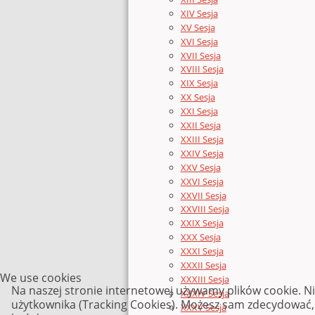
XIV Sesja
XV Sesja
XVI Sesja
XVII Sesja
XVIII Sesja
XIX Sesja
XX Sesja
XXI Sesja
XXII Sesja
XXIII Sesja
XXIV Sesja
XXV Sesja
XXVI Sesja
XXVII Sesja
XXVIII Sesja
XXIX Sesja
XXX Sesja
XXXI Sesja
XXXII Sesja
We use cookies
XXXIII Sesja
Na naszej stronie internetowej używamy plików cookie. N
XXXIV Sesja
użytkownika (Tracking Cookies). Możesz sam zdecydować, c
XXXV Sesja