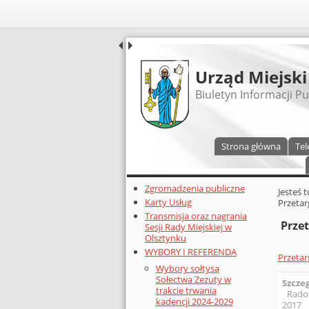
UDOSTĘPNIJ
Urząd Miejski
Biuletyn Informacji Pu
Menu główne
Strona główna
Tel
Dodatkowe zasoby (lewa kolumn
Zgromadzenia publiczne
Głównej 
Jesteś 
Karty Usług
Przetar
Transmisja oraz nagrania
Przet
Sesji Rady Miejskiej w
Olsztynku
WYBORY I REFERENDA
Przetar
Wybory sołtysa
Sołectwa Zezuty w
Szcze
trakcie trwania
Rado
kadencji 2024-2029
2017