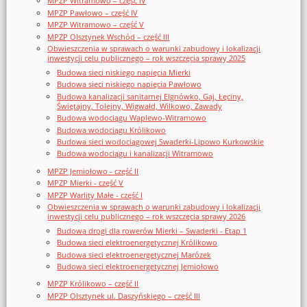
MPZP Witramowo – część IV
MPZP Pawłowo – część IV
MPZP Witramowo – część V
MPZP Olsztynek Wschód – część III
Obwieszczenia w sprawach o warunki zabudowy i lokalizacji
inwestycji celu publicznego – rok wszczęcia sprawy 2025
Budowa sieci niskiego napięcia Mierki
Budowa sieci niskiego napięcia Pawłowo
Budowa kanalizacji sanitarnej Elgnówko, Gaj, Łęciny,
Świętajny, Tolejny, Wigwałd, Wilkowo, Zawady
Budowa wodociągu Waplewo-Witramowo
Budowa wodociągu Królikowo
Budowa sieci wodociągowej Swaderki-Lipowo Kurkowskie
Budowa wodociągu i kanalizacji Witramowo
MPZP Jemiołowo - część II
MPZP Mierki - część V
MPZP Warlity Małe - część I
Obwieszczenia w sprawach o warunki zabudowy i lokalizacji
inwestycji celu publicznego – rok wszczęcia sprawy 2026
Budowa drogi dla rowerów Mierki – Swaderki - Etap 1
Budowa sieci elektroenergetycznej Królikowo
Budowa sieci elektroenergetycznej Marózek
Budowa sieci elektroenergetycznej Jemiołowo
MPZP Królikowo – część II
MPZP Olsztynek ul. Daszyńskiego – część III