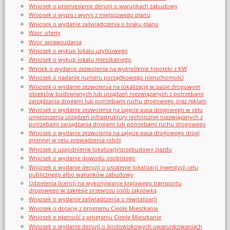
Wniosek o przeniesienie decyzji o warunkach zabudowy
Wniosek o wypis i wyrys z miejscowego planu
Wniosek o wydanie zaświadczenia o braku planu
Wzor_oferty
Wzor_sprawozdania
Wniosek o wykup lokalu użytkowego
Wniosek o wykup lokalu mieszkalnego
Wnisek o wydanie zezwolenia na wykreślenie hipoteki z KW
Wniosek o nadanie numeru porządkowego nieruchomości
Wniosek o wydanie zezwolenia na lokalizację w pasie drogowym
obiektów budowlanych lub urządzeń niezwiązanych z potrzebami
zarządzania drogami lub potrzebami ruchu drogowego oraz reklam
Wniosek o wydanie zezwolenia na zajęcie pasa drogowego w celu
umieszczenia urządzeń infrastruktury technicznej niezwiązanych z
potrzebami zarządzania drogami lub potrzebami ruchu drogowego
Wniosek o wydanie zezwolenia na zajęcie pasa drogowego drogi
gminnej w celu prowadzenia robót
Wniosek o uzgodnienie lokalizacji/przebudowy zjazdu
Wniosek o wydanie dowodu osobistego
Wniosek o wydanie decyzji o ustalenie lokalizacji inwestycji celu
publicznego albo warunków zabudowy
Udzielenia licencji na wykonywanie krajowego transportu
drogowego w zakresie przewozu osób taksówką
Wniosek o wydanie zaświadczenia o rewitalizacji
Wniosek o dotację z programu Ciepłe Mieszkanie
Wniosek o płatność z programu Ciepłe Mieszkanie
Wniosek o wydanie decyzji o środowiskowych uwarunkowaniach