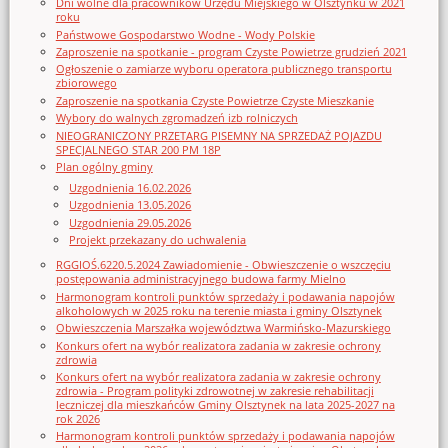
Dni wolne dla pracowników Urzędu Miejskiego w Olsztynku w 2021
roku
Państwowe Gospodarstwo Wodne - Wody Polskie
Zaproszenie na spotkanie - program Czyste Powietrze grudzień 2021
Ogłoszenie o zamiarze wyboru operatora publicznego transportu
zbiorowego
Zaproszenie na spotkania Czyste Powietrze Czyste Mieszkanie
Wybory do walnych zgromadzeń izb rolniczych
NIEOGRANICZONY PRZETARG PISEMNY NA SPRZEDAŻ POJAZDU
SPECJALNEGO STAR 200 PM 18P
Plan ogólny gminy
Uzgodnienia 16.02.2026
Uzgodnienia 13.05.2026
Uzgodnienia 29.05.2026
Projekt przekazany do uchwalenia
RGGIOŚ.6220.5.2024 Zawiadomienie - Obwieszczenie o wszczęciu
postępowania administracyjnego budowa farmy Mielno
Harmonogram kontroli punktów sprzedaży i podawania napojów
alkoholowych w 2025 roku na terenie miasta i gminy Olsztynek
Obwieszczenia Marszałka województwa Warmińsko-Mazurskiego
Konkurs ofert na wybór realizatora zadania w zakresie ochrony
zdrowia
Konkurs ofert na wybór realizatora zadania w zakresie ochrony
zdrowia - Program polityki zdrowotnej w zakresie rehabilitacji
leczniczej dla mieszkańców Gminy Olsztynek na lata 2025-2027 na
rok 2026
Harmonogram kontroli punktów sprzedaży i podawania napojów