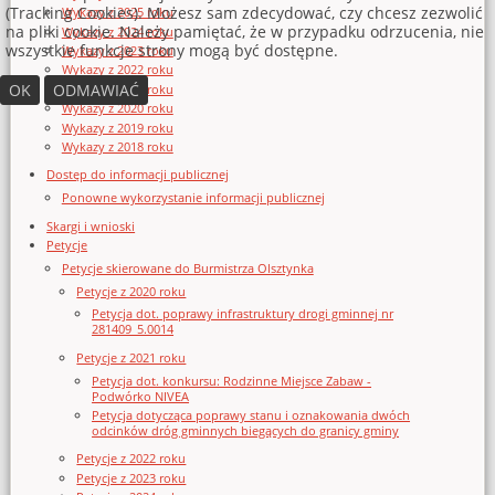
(Tracking Cookies). Możesz sam zdecydować, czy chcesz zezwolić
Wykazy z 2025 roku
na pliki cookie. Należy pamiętać, że w przypadku odrzucenia, nie
Wykazy z 2024 roku
wszystkie funkcje strony mogą być dostępne.
Wykazy z 2023 roku
Wykazy z 2022 roku
OK
ODMAWIAĆ
Wykazy z 2021 roku
Wykazy z 2020 roku
Wykazy z 2019 roku
Wykazy z 2018 roku
Dostęp do informacji publicznej
Ponowne wykorzystanie informacji publicznej
Skargi i wnioski
Petycje
Petycje skierowane do Burmistrza Olsztynka
Petycje z 2020 roku
Petycja dot. poprawy infrastruktury drogi gminnej nr
281409_5.0014
Petycje z 2021 roku
Petycja dot. konkursu: Rodzinne Miejsce Zabaw -
Podwórko NIVEA
Petycja dotycząca poprawy stanu i oznakowania dwóch
odcinków dróg gminnych biegących do granicy gminy
Petycje z 2022 roku
Petycje z 2023 roku