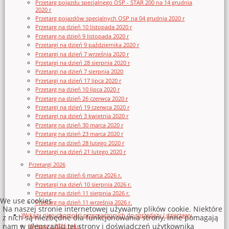
Przetarg pojazdu specjalnego OSP - STAR 200 na 14 grudnia
2020 r
Przetarg pojazdów specjalnych OSP na 04 grudnia 2020 r
Przetarg na dzień 10 listopada 2020 r
Przetarg na dzień 9 listopada 2020 r
Przetargi na dzień 9 października 2020 r
Przetargi na dzień 7 września 2020 r
Przetargi na dzień 28 sierpnia 2020 r
Przetargi na dzień 7 sierpnia 2020
Przetargi na dzień 17 lipca 2020 r
Przetarg na dzień 10 lipca 2020 r
Przetarg na dzień 26 czerwca 2020 r
Przetargi na dzień 19 czerwca 2020 r
Przetargi na dzień 3 kwietnia 2020 r
Przetarg na dzień 30 marca 2020 r
Przetarg na dzień 23 marca 2020 r
Przetarg na dzień 28 lutego 2020 r
Przetargi na dzień 21 lutego 2020 r
Przetargi 2026
Przetarg na dzień 6 marca 2026 r.
Przetargi na dzień 10 sierpnia 2026 r.
Przetarg na dzień 11 sierpnia 2026 r.
We use cookies
Przetarg na dzień 11 września 2026 r.
Na naszej stronie internetowej używamy plików cookie. Niektóre
Wykazy nieruchomości przeznaczonych do sprzedaży i dzierżawy
z nich są niezbędne dla funkcjonowania strony, inne pomagają
nam w ulepszaniu tej strony i doświadczeń użytkownika
Wykazy z 2026 roku