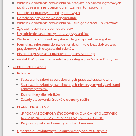
Wniosek o wydanie zezwolenia na przejazd pojazdów ciężarowych
po drodze gminnej objętej ograniczeniem tonażowym
Dotacje do budowy studni głębinowych
Dotacje na przydomowe oczyszczalnie
Wniosek o wydanie zezwolenia na usunięcie drzew lub krzewów
Zgłoszenie zamiaru usunięcia drzew
Uzgodnienie zasad korzystania z przystanków
Wydanie opinii na wykorzystanie dróg w sposób szczególny
Formularz zgłoszenia do ewidencji zbiorników bezodpływowych i
przydomowych oczyszczalni ścieków
Pismo dotyczące aktu planowania przestrzennego
modeLOWE przestrzenie edukacji i integracji w Gminie Olsztynek
Ochrona Środowiska
Rolnictwo
Szacowanie szkód spowodowanych przez zwierzęta łowne
Szacowanie szkód spowodowanych niekorzystnymi zjawiskami
atmosferycznymi
Komunikaty dla rolników
Zasady stosowania środków ochrony roślin
PLANY I PROGRAMY
„PROGRAM OCHRONY ŚRODOWISKA DLA GMINY OLSZTYNEK
NA LATA 2019-2022 Z PERSPEKTYWĄ DO ROKU 2026”
Program opieki nad zwierzętami bezdomnymi
Ogloszenie Powiatowego Lekarza Weterynarii w Olsztynie