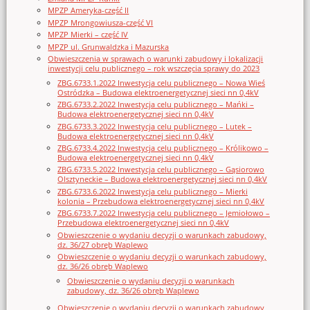
MPZP Ameryka-część II
MPZP Mrongowiusza-część VI
MPZP Mierki – część IV
MPZP ul. Grunwaldzka i Mazurska
Obwieszczenia w sprawach o warunki zabudowy i lokalizacji
inwestycji celu publicznego – rok wszczęcia sprawy do 2023
ZBG.6733.1.2022 Inwestycja celu publicznego – Nowa Wieś
Ostródzka – Budowa elektroenergetycznej sieci nn 0,4kV
ZBG.6733.2.2022 Inwestycja celu publicznego – Mańki –
Budowa elektroenergetycznej sieci nn 0,4kV
ZBG.6733.3.2022 Inwestycja celu publicznego – Lutek –
Budowa elektroenergetycznej sieci nn 0,4kV
ZBG.6733.4.2022 Inwestycja celu publicznego – Królikowo –
Budowa elektroenergetycznej sieci nn 0,4kV
ZBG.6733.5.2022 Inwestycja celu publicznego – Gąsiorowo
Olsztyneckie – Budowa elektroenergetycznej sieci nn 0,4kV
ZBG.6733.6.2022 Inwestycja celu publicznego – Mierki
kolonia – Przebudowa elektroenergetycznej sieci nn 0,4kV
ZBG.6733.7.2022 Inwestycja celu publicznego – Jemiołowo –
Przebudowa elektroenergetycznej sieci nn 0,4kV
Obwieszczenie o wydaniu decyzji o warunkach zabudowy,
dz. 36/27 obręb Waplewo
Obwieszczenie o wydaniu decyzji o warunkach zabudowy,
dz. 36/26 obręb Waplewo
Obwieszczenie o wydaniu decyzji o warunkach
zabudowy, dz. 36/26 obręb Waplewo
Obwieszczenie o wydaniu decyzji o warunkach zabudowy,