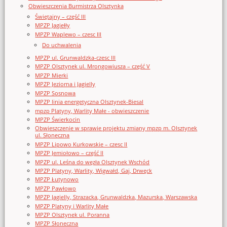
Obwieszczenia Burmistrza Olsztynka
Świętajny – część III
MPZP Jagiełły
MPZP Waplewo – czesc III
Do uchwalenia
MPZP ul. Grunwaldzka-czesc III
MPZP Olsztynek ul. Mrongowiusza – część V
MPZP Mierki
MPZP Jeziorna i Jagielly
MPZP Sosnowa
MPZP linia energetyczna Olsztynek-Biesal
mpzp Platyny, Warlity Małe - obwieszczenie
MPZP Świerkocin
Obwieszczenie w sprawie projektu zmiany mpzp m. Olsztynek
ul. Słoneczna
MPZP Lipowo Kurkowskie – czesc II
MPZP Jemiołowo – część II
MPZP ul. Leśna do węzła Olsztynek Wschód
MPZP Platyny, Warlity, Wigwałd, Gaj, Drwęck
MPZP Łutynowo
MPZP Pawłowo
MPZP Jagielly, Strazacka, Grunwaldzka, Mazurska, Warszawska
MPZP Platyny i Warlity Małe
MPZP Olsztynek ul. Poranna
MPZP Słoneczna