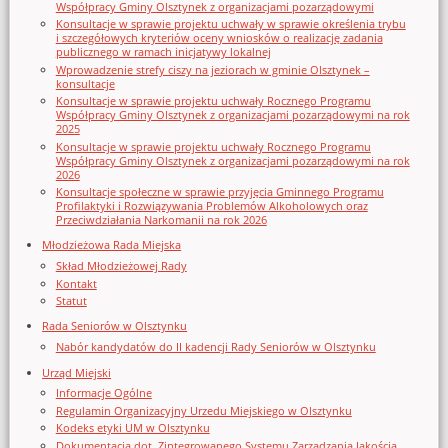
Współpracy Gminy Olsztynek z organizacjami pozarządowymi
Konsultacje w sprawie projektu uchwały w sprawie określenia trybu
i szczegółowych kryteriów oceny wniosków o realizację zadania
publicznego w ramach inicjatywy lokalnej
Wprowadzenie strefy ciszy na jeziorach w gminie Olsztynek –
konsultacje
Konsultacje w sprawie projektu uchwały Rocznego Programu
Współpracy Gminy Olsztynek z organizacjami pozarządowymi na rok
2025
Konsultacje w sprawie projektu uchwały Rocznego Programu
Współpracy Gminy Olsztynek z organizacjami pozarządowymi na rok
2026
Konsultacje społeczne w sprawie przyjęcia Gminnego Programu
Profilaktyki i Rozwiązywania Problemów Alkoholowych oraz
Przeciwdziałania Narkomanii na rok 2026
Młodzieżowa Rada Miejska
Skład Młodzieżowej Rady
Kontakt
Statut
Rada Seniorów w Olsztynku
Nabór kandydatów do II kadencji Rady Seniorów w Olsztynku
Urząd Miejski
Informacje Ogólne
Regulamin Organizacyjny Urzedu Miejskiego w Olsztynku
Kodeks etyki UM w Olsztynku
Dokumentacja dot. Zintegrowanego Systemu Zarządzania Jakością