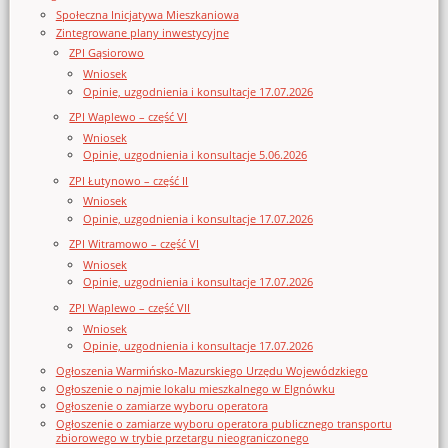
Społeczna Inicjatywa Mieszkaniowa
Zintegrowane plany inwestycyjne
ZPI Gąsiorowo
Wniosek
Opinie, uzgodnienia i konsultacje 17.07.2026
ZPI Waplewo – część VI
Wniosek
Opinie, uzgodnienia i konsultacje 5.06.2026
ZPI Łutynowo – część II
Wniosek
Opinie, uzgodnienia i konsultacje 17.07.2026
ZPI Witramowo – część VI
Wniosek
Opinie, uzgodnienia i konsultacje 17.07.2026
ZPI Waplewo – część VII
Wniosek
Opinie, uzgodnienia i konsultacje 17.07.2026
Ogłoszenia Warmińsko-Mazurskiego Urzędu Wojewódzkiego
Ogłoszenie o najmie lokalu mieszkalnego w Elgnówku
Ogłoszenie o zamiarze wyboru operatora
Ogłoszenie o zamiarze wyboru operatora publicznego transportu
zbiorowego w trybie przetargu nieograniczonego