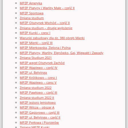
MPZP Ameryka
MPZP Platyny i Warlity Małe – część II
MPZP Sportowa
Zmiana studium
MPZP Olsztynek Wschód – część II
Zmiana studium – drugie wyłożenie
MPZP Kunki – czesc I
Warunki zabudowy dla dz. 380 obręb Mierki
MPZP Mierki – część III
MPZP Mierkowska, Zielona i Polna
MPZP Platyny, Warlity, Elgnówko, Gaj, Wigwałd i Zawady
Zmiana Studium 2021
MPZP węzeł Olsztynek Zachód
MPZP Waplewo – część IV
MPZP ul. Behringa
MPZP Królikowo – czesc I
MPZP Waplewo – czesc V
Zmiana studium 2022
MPZP Pawłowo – część III
Zmiana studium 2022 II
MPZP jezioro Jemiołowo
MPZP Wilcza – obszar A
MPZP Gąsiorowo – część III
MPZP ul. Behringa – część II
MPZP Perłowa i Pionierów
Zmiana MPZP Kunki