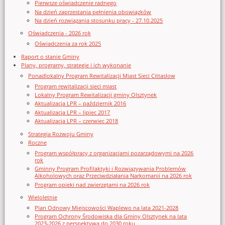
Pierwsze oświadczenie radnego
Na dzień zaprzestania pełnienia obowiązków
Na dzień rozwiązania stosunku pracy - 27.10.2025
Oświadczenia - 2026 rok
Oświadczenia za rok 2025
Raport o stanie Gminy
Plany, programy, strategie i ich wykonanie
Ponadlokalny Program Rewitalizacji Miast Sieci Cittaslow
Program rewitalizacji sieci miast
Lokalny Program Rewitalizacji gminy Olsztynek
Aktualizacja LPR – październik 2016
Aktualizacja LPR – lipiec 2017
Aktualizacja LPR – czerwiec 2018
Strategia Rozwoju Gminy
Roczne
Program współpracy z organizacjami pozarządowymi na 2026
rok
Gminny Program Profilaktyki i Rozwiązywania Problemów
Alkoholowych oraz Przeciwdziałania Narkomanii na 2026 rok
Program opieki nad zwierzętami na 2026 rok
Wieloletnie
Plan Odnowy Miejscowości Waplewo na lata 2021-2028
Program Ochrony Środowiska dla Gminy Olsztynek na lata
2023-2026 z perspektywą do 2030 roku