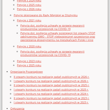
Petycje z 2024 roku
Petycje z 2025 roku
Petycje z 2026 roku
Petycje skierowane do Rady Miejskiej w Olsztynku
Petycje z 2021 roku
Petycja dot. podjęcia uchwały w sprawie gwarancji
producentów szczepionek na COVID-19
Petycja dot. podjęcia uchwały poierającej list otwarty STOP
zabójczenmu GMO - STOP niebezpiecznej szczepionce oraz
zaprzestania eksperymentu na mieszkańcach Polski i inne
Petycje z 2020 roku
Petycja dot. podjęcia uchwały w sprawie gwarancji
producentów szczepionek na COVID-19
Petycje z 2023 roku
Petycje z 2025 roku
Organizacje Pozarządowe
II otwarty konkurs na realizację zadań publicznych w 2026 r.
I otwarty konkurs na realizację zadań publicznych w 2026 r.
II otwarty konkurs na realizację zadań publicznych w 2025 r.
I otwarty konkurs na realizację zadań publicznych w 2025 r.
I otwarty konkurs na realizację zadań publicznych w 2024 r.
II otwarty konkurs na realizację zadań publicznych w 2023 r.
I otwarty konkurs na realizację zadań publicznych w 2023 r.
Ogłoszenia