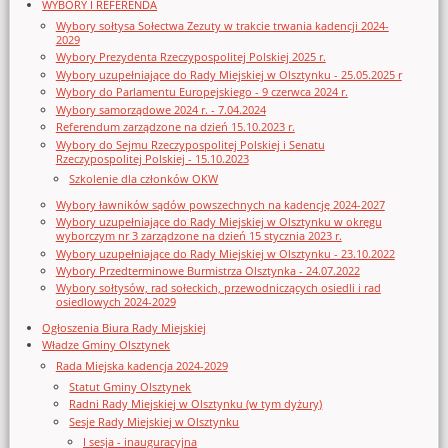
WYBORY I REFERENDA
Wybory sołtysa Sołectwa Zezuty w trakcie trwania kadencji 2024-
2029
Wybory Prezydenta Rzeczypospolitej Polskiej 2025 r.
Wybory uzupełniające do Rady Miejskiej w Olsztynku - 25.05.2025 r
Wybory do Parlamentu Europejskiego - 9 czerwca 2024 r.
Wybory samorządowe 2024 r. - 7.04.2024
Referendum zarządzone na dzień 15.10.2023 r.
Wybory do Sejmu Rzeczypospolitej Polskiej i Senatu
Rzeczypospolitej Polskiej - 15.10.2023
Szkolenie dla członków OKW
Wybory ławników sądów powszechnych na kadencję 2024-2027
Wybory uzupełniające do Rady Miejskiej w Olsztynku w okręgu
wyborczym nr 3 zarządzone na dzień 15 stycznia 2023 r.
Wybory uzupełniające do Rady Miejskiej w Olsztynku - 23.10.2022
Wybory Przedterminowe Burmistrza Olsztynka - 24.07.2022
Wybory sołtysów, rad sołeckich, przewodniczących osiedli i rad
osiedlowych 2024-2029
Ogłoszenia Biura Rady Miejskiej
Władze Gminy Olsztynek
Rada Miejska kadencja 2024-2029
Statut Gminy Olsztynek
Radni Rady Miejskiej w Olsztynku (w tym dyżury)
Sesje Rady Miejskiej w Olsztynku
I sesja - inauguracyjna