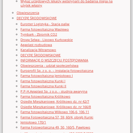
Wykaz urzędowych lekarzy weterynarii do badania mięsa na
użytek własny
Obwieszczenia
DECYZJE ŚRODOWISKOWE
Eurotter Logistyka - Stacja paliw
Farma fotowoltaiczna Waplewo
Tymbark - Zbiornik CO2
Droga Selwa - Lipowo Kurkowskie
Agaplast rozbudowa
Kanalizacja Witramowo
DECYZJE ŚRODOWISKOWE
INFORMACJE O WSZCZĘCIU POSTĘPOWANIA
Obwieszczenia - udział społeczeństwa
Europrofil Sp. z o. o. – instalacja fotowoltaiczna
Farma fotowoltaiczna Jemiołowo I
Farma fotowoltaiczna Kunki I
Farma fotowoltaiczna Kunki II
P.P-H.Agaplast Sp. z o.o. - studnia awaryjna
Farma fotowoltaiczna Królikowo
Osiedle Mieszkaniowe, Królikowo dz. nr 42/7
Osiedle Mieszkaniowe, Królikowo dz. nr 166/8
Farma fotowoltaiczna Wilkowo 106-6, 106-11
Farma Fotowoltaiczna 57, 59, 60/4, obręb Kunki
Jemiołowo 170/1
Farma Fotowoltaiczna 49, 50, 160/5, Pawłowo