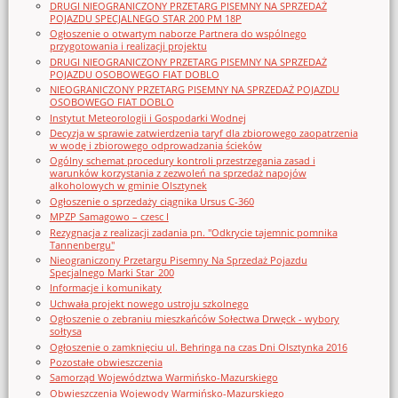
DRUGI NIEOGRANICZONY PRZETARG PISEMNY NA SPRZEDAŻ
POJAZDU SPECJALNEGO STAR 200 PM 18P
Ogłoszenie o otwartym naborze Partnera do wspólnego
przygotowania i realizacji projektu
DRUGI NIEOGRANICZONY PRZETARG PISEMNY NA SPRZEDAŻ
POJAZDU OSOBOWEGO FIAT DOBLO
NIEOGRANICZONY PRZETARG PISEMNY NA SPRZEDAŻ POJAZDU
OSOBOWEGO FIAT DOBLO
Instytut Meteorologii i Gospodarki Wodnej
Decyzja w sprawie zatwierdzenia taryf dla zbiorowego zaopatrzenia
w wodę i zbiorowego odprowadzania ścieków
Ogólny schemat procedury kontroli przestrzegania zasad i
warunków korzystania z zezwoleń na sprzedaż napojów
alkoholowych w gminie Olsztynek
Ogłoszenie o sprzedaży ciągnika Ursus C-360
MPZP Samagowo – czesc I
Rezygnacja z realizacji zadania pn. "Odkrycie tajemnic pomnika
Tannenbergu"
Nieograniczony Przetargu Pisemny Na Sprzedaż Pojazdu
Specjalnego Marki Star_200
Informacje i komunikaty
Uchwała projekt nowego ustroju szkolnego
Ogłoszenie o zebraniu mieszkańców Sołectwa Drwęck - wybory
sołtysa
Ogłoszenie o zamknięciu ul. Behringa na czas Dni Olsztynka 2016
Pozostałe obwieszczenia
Samorząd Województwa Warmińsko-Mazurskiego
Obwieszczenia Wojewody Warmińsko-Mazurskiego