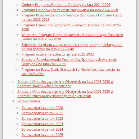
Gminny Program Wspierania Rodziny na lata 2024-2026
Program Osłonowy w zakresie dożywiania na lata 2024-2028
Program Przeciwdziałania Przemocy Domowej i Ochrony Osób
na lata 2023-2028
Program Opieki nad Zabytkami Gminy Olsztynek na lata 2025-
2028
Wieloletni Program Gospodarowania Mieszkaniowym Zasobem
Gminy na lata 2026-2030
Założenia do planu zaopatrzenia w ciepło, energię elektryczna i
paliwa gazowe na lata 2026-2040
Program usuwania azbestu na lata 2025-2032
Strategia Rozwiązywania Problemów Społecznych w gminie
Olsztynek na lata 2026-2035
Program na Rzecz Osób Starszych i z Niepełnosprawnością na
lata 2025-2030
Strategia Młodzieżowa gminy Olsztynek na lata 2026-2030 w
obszarze sportu wśród młodzieży
Strategia Młodzieżowa gminy Olsztynek na lata 2026-2030 w
obszarze zdrowia psychicznego młodych osób
Sprawozdania
Sprawozdania za rok 2020
Sprawozdania za rok 2021
Sprawozdania za rok 2022
Sprawozdania za rok 2023
Sprawozdania za rok 2024
Sprawozdania za rok 2025