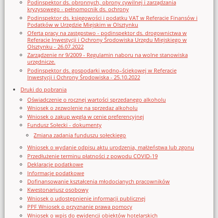
Podinspektor ds. obronnych, obrony cywilnej i zarządzania
kryzysowego - pełnomocnik ds. ochrony
Podinspektor ds. księgowości i podatku VAT w Referacie Finansów i
Podatków w Urzędzie Miejskim w Olsztynku
Oferta pracy na zastępstwo - podinspektor ds. drogownictwa w
Referacie Inwestycji i Ochrony Środowiska Urzędu Miejskiego w
Olsztynku - 26.07.2022
Zarządzenie nr 9/2009 - Regulamin naboru na wolne stanowiska
urzędnicze.
Podinspektor ds. gospodarki wodno–ściekowej w Referacie
Inwestycji i Ochrony Środowiska - 25.10.2022
Druki do pobrania
Oświadczenie o rocznej wartości sprzedanego alkoholu
Wniosek o zezwolenie na sprzedaz alkoholu
Wniosek o zakup węgla w cenie preferencyjnej
Fundusz Sołecki - dokumenty
Zmiana zadania funduszu sołeckiego
Wniosek o wydanie odpisu aktu urodzenia, małżeństwa lub zgonu
Przedłużenie terminu płatności z powodu COVID-19
Deklaracje podatkowe
Informacje podatkowe
Dofinansowanie kształcenia młodocianych pracowników
Kwestonariusz osobowy
Wniosek o udostępnienie informacji publicznej
PPF Wniosek o przyznanie prawa pomocy
Wniosek o wpis do ewidencji obiektów hotelarskich