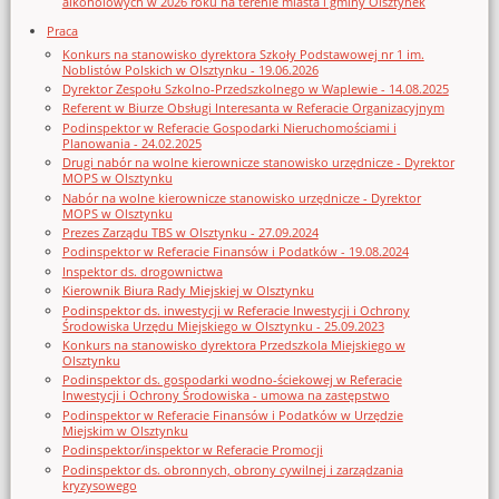
alkoholowych w 2026 roku na terenie miasta i gminy Olsztynek
Praca
Konkurs na stanowisko dyrektora Szkoły Podstawowej nr 1 im.
Noblistów Polskich w Olsztynku - 19.06.2026
Dyrektor Zespołu Szkolno-Przedszkolnego w Waplewie - 14.08.2025
Referent w Biurze Obsługi Interesanta w Referacie Organizacyjnym
Podinspektor w Referacie Gospodarki Nieruchomościami i
Planowania - 24.02.2025
Drugi nabór na wolne kierownicze stanowisko urzędnicze - Dyrektor
MOPS w Olsztynku
Nabór na wolne kierownicze stanowisko urzędnicze - Dyrektor
MOPS w Olsztynku
Prezes Zarządu TBS w Olsztynku - 27.09.2024
Podinspektor w Referacie Finansów i Podatków - 19.08.2024
Inspektor ds. drogownictwa
Kierownik Biura Rady Miejskiej w Olsztynku
Podinspektor ds. inwestycji w Referacie Inwestycji i Ochrony
Środowiska Urzędu Miejskiego w Olsztynku - 25.09.2023
Konkurs na stanowisko dyrektora Przedszkola Miejskiego w
Olsztynku
Podinspektor ds. gospodarki wodno-ściekowej w Referacie
Inwestycji i Ochrony Środowiska - umowa na zastępstwo
Podinspektor w Referacie Finansów i Podatków w Urzędzie
Miejskim w Olsztynku
Podinspektor/inspektor w Referacie Promocji
Podinspektor ds. obronnych, obrony cywilnej i zarządzania
kryzysowego