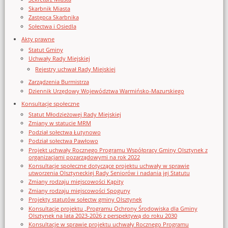
Skarbnik Miasta
Zastępca Skarbnika
Sołectwa i Osiedla
Akty prawne
Statut Gminy
Uchwały Rady Miejskiej
Rejestry uchwał Rady Miejskiej
Zarządzenia Burmistrza
Dziennik Urzędowy Województwa Warmińsko-Mazurskiego
Konsultacje społeczne
Statut Młodzieżowej Rady Miejskiej
Zmiany w statucie MRM
Podział sołectwa Łutynowo
Podział sołectwa Pawłowo
Projekt uchwały Rocznego Programu Współpracy Gminy Olsztynek z
organizacjami pozarządowymi na rok 2022
Konsultacje społeczne dotyczące projektu uchwały w sprawie
utworzenia Olsztyneckiej Rady Seniorów i nadania jej Statutu
Zmiany rodzaju miejscowości Kąpity
Zmiany rodzaju miejscowości Spoguny
Projekty statutów sołectw gminy Olsztynek
Konsultacje projektu „Programu Ochrony Środowiska dla Gminy
Olsztynek na lata 2023-2026 z perspektywą do roku 2030
Konsultacje w sprawie projektu uchwały Rocznego Programu