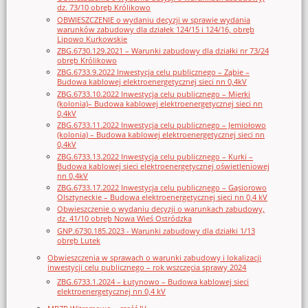
dz. 73/10 obręb Królikowo
OBWIESZCZENIE o wydaniu decyzji w sprawie wydania
warunków zabudowy dla działek 124/15 i 124/16, obręb
Lipowo Kurkowskie
ZBG.6730.129.2021 – Warunki zabudowy dla działki nr 73/24
obręb Królikowo
ZBG.6733.9.2022 Inwestycja celu publicznego – Ząbie –
Budowa kablowej elektroenergetycznej sieci nn 0,4kV
ZBG.6733.10.2022 Inwestycja celu publicznego – Mierki
(kolonia)– Budowa kablowej elektroenergetycznej sieci nn
0,4kV
ZBG.6733.11.2022 Inwestycja celu publicznego – Jemiołowo
(kolonia) – Budowa kablowej elektroenergetycznej sieci nn
0,4kV
ZBG.6733.13.2022 Inwestycja celu publicznego – Kurki –
Budowa kablowej sieci elektroenergetycznej oświetleniowej
nn 0,4kV
ZBG.6733.17.2022 Inwestycja celu publicznego – Gąsiorowo
Olsztyneckie – Budowa elektroenergetycznej sieci nn 0,4 kV
Obwieszczenie o wydaniu decyzji o warunkach zabudowy,
dz. 41/10 obręb Nowa Wieś Ostródzka
GNP.6730.185.2023 - Warunki zabudowy dla działki 1/13
obręb Lutek
Obwieszczenia w sprawach o warunki zabudowy i lokalizacji
inwestycji celu publicznego – rok wszczęcia sprawy 2024
ZBG.6733.1.2024 – Łutynowo – Budowa kablowej sieci
elektroenergetycznej nn 0,4 kV