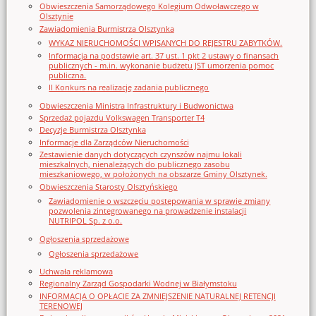
Obwieszczenia Samorządowego Kolegium Odwoławczego w
Olsztynie
Zawiadomienia Burmistrza Olsztynka
WYKAZ NIERUCHOMOŚCI WPISANYCH DO REJESTRU ZABYTKÓW.
Informacja na podstawie art. 37 ust. 1 pkt 2 ustawy o finansach
publicznych - m.in. wykonanie budżetu JST umorzenia pomoc
publiczna.
II Konkurs na realizację zadania publicznego
Obwieszczenia Ministra Infrastruktury i Budwonictwa
Sprzedaż pojazdu Volkswagen Transporter T4
Decyzje Burmistrza Olsztynka
Informacje dla Zarządców Nieruchomości
Zestawienie danych dotyczących czynszów najmu lokali
mieszkalnych, nienależących do publicznego zasobu
mieszkaniowego, w położonych na obszarze Gminy Olsztynek.
Obwieszczenia Starosty Olsztyńskiego
Zawiadomienie o wszczęciu postępowania w sprawie zmiany
pozwolenia zintegrowanego na prowadzenie instalacji
NUTRIPOL Sp. z o.o.
Ogłoszenia sprzedażowe
Ogłoszenia sprzedażowe
Uchwała reklamowa
Regionalny Zarząd Gospodarki Wodnej w Białymstoku
INFORMACJA O OPŁACIE ZA ZMNIEJSZENIE NATURALNEJ RETENCJI
TERENOWEJ