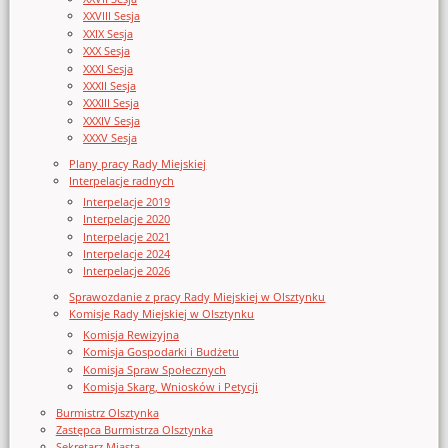
XXVIII Sesja
XXIX Sesja
XXX Sesja
XXXI Sesja
XXXII Sesja
XXXIII Sesja
XXXIV Sesja
XXXV Sesja
Plany pracy Rady Miejskiej
Interpelacje radnych
Interpelacje 2019
Interpelacje 2020
Interpelacje 2021
Interpelacje 2024
Interpelacje 2026
Sprawozdanie z pracy Rady Miejskiej w Olsztynku
Komisje Rady Miejskiej w Olsztynku
Komisja Rewizyjna
Komisja Gospodarki i Budżetu
Komisja Spraw Społecznych
Komisja Skarg, Wniosków i Petycji
Burmistrz Olsztynka
Zastępca Burmistrza Olsztynka
Sekretarz Miasta