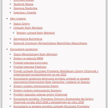
Skarbnik Miasta
Zastępca Skarbnika
Sołectwa i Osiedla
Akty prawne
Statut Gminy
Uchwały Rady Miejskiej
Rejestry uchwał Rady Miejskiej
Zarządzenia Burmistrza
Dziennik Urzędowy Województwa Warmińsko-Mazurskiego
Konsultacje społeczne
Statut Młodzieżowej Rady Miejskiej
Zmiany w statucie MRM
Podział sołectwa Łutynowo
Podział sołectwa Pawłowo
Projekt uchwały Rocznego Programu Współpracy Gminy Olsztynek z
organizacjami pozarządowymi na rok 2022
Konsultacje społeczne dotyczące projektu uchwały w sprawie
utworzenia Olsztyneckiej Rady Seniorów i nadania jej Statutu
Zmiany rodzaju miejscowości Kąpity
Zmiany rodzaju miejscowości Spoguny
Projekty statutów sołectw gminy Olsztynek
Konsultacje projektu „Programu Ochrony Środowiska dla Gminy
Olsztynek na lata 2023-2026 z perspektywą do roku 2030
Konsultacje w sprawie projektu uchwały Rocznego Programu