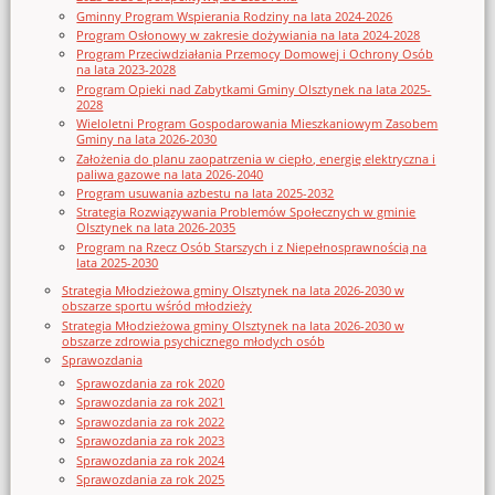
Gminny Program Wspierania Rodziny na lata 2024-2026
Program Osłonowy w zakresie dożywiania na lata 2024-2028
Program Przeciwdziałania Przemocy Domowej i Ochrony Osób
na lata 2023-2028
Program Opieki nad Zabytkami Gminy Olsztynek na lata 2025-
2028
Wieloletni Program Gospodarowania Mieszkaniowym Zasobem
Gminy na lata 2026-2030
Założenia do planu zaopatrzenia w ciepło, energię elektryczna i
paliwa gazowe na lata 2026-2040
Program usuwania azbestu na lata 2025-2032
Strategia Rozwiązywania Problemów Społecznych w gminie
Olsztynek na lata 2026-2035
Program na Rzecz Osób Starszych i z Niepełnosprawnością na
lata 2025-2030
Strategia Młodzieżowa gminy Olsztynek na lata 2026-2030 w
obszarze sportu wśród młodzieży
Strategia Młodzieżowa gminy Olsztynek na lata 2026-2030 w
obszarze zdrowia psychicznego młodych osób
Sprawozdania
Sprawozdania za rok 2020
Sprawozdania za rok 2021
Sprawozdania za rok 2022
Sprawozdania za rok 2023
Sprawozdania za rok 2024
Sprawozdania za rok 2025