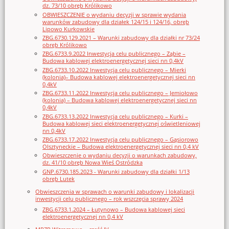
dz. 73/10 obręb Królikowo
OBWIESZCZENIE o wydaniu decyzji w sprawie wydania
warunków zabudowy dla działek 124/15 i 124/16, obręb
Lipowo Kurkowskie
ZBG.6730.129.2021 – Warunki zabudowy dla działki nr 73/24
obręb Królikowo
ZBG.6733.9.2022 Inwestycja celu publicznego – Ząbie –
Budowa kablowej elektroenergetycznej sieci nn 0,4kV
ZBG.6733.10.2022 Inwestycja celu publicznego – Mierki
(kolonia)– Budowa kablowej elektroenergetycznej sieci nn
0,4kV
ZBG.6733.11.2022 Inwestycja celu publicznego – Jemiołowo
(kolonia) – Budowa kablowej elektroenergetycznej sieci nn
0,4kV
ZBG.6733.13.2022 Inwestycja celu publicznego – Kurki –
Budowa kablowej sieci elektroenergetycznej oświetleniowej
nn 0,4kV
ZBG.6733.17.2022 Inwestycja celu publicznego – Gąsiorowo
Olsztyneckie – Budowa elektroenergetycznej sieci nn 0,4 kV
Obwieszczenie o wydaniu decyzji o warunkach zabudowy,
dz. 41/10 obręb Nowa Wieś Ostródzka
GNP.6730.185.2023 - Warunki zabudowy dla działki 1/13
obręb Lutek
Obwieszczenia w sprawach o warunki zabudowy i lokalizacji
inwestycji celu publicznego – rok wszczęcia sprawy 2024
ZBG.6733.1.2024 – Łutynowo – Budowa kablowej sieci
elektroenergetycznej nn 0,4 kV