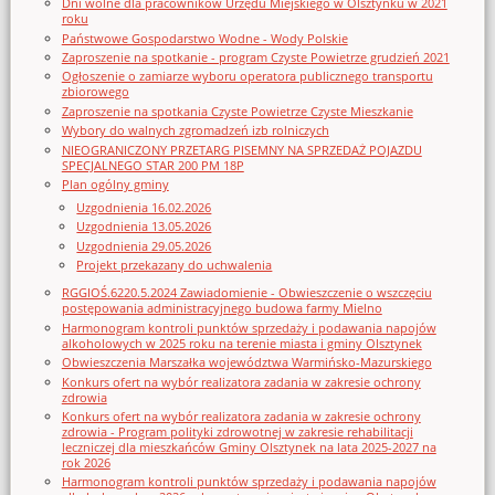
Dni wolne dla pracowników Urzędu Miejskiego w Olsztynku w 2021
roku
Państwowe Gospodarstwo Wodne - Wody Polskie
Zaproszenie na spotkanie - program Czyste Powietrze grudzień 2021
Ogłoszenie o zamiarze wyboru operatora publicznego transportu
zbiorowego
Zaproszenie na spotkania Czyste Powietrze Czyste Mieszkanie
Wybory do walnych zgromadzeń izb rolniczych
NIEOGRANICZONY PRZETARG PISEMNY NA SPRZEDAŻ POJAZDU
SPECJALNEGO STAR 200 PM 18P
Plan ogólny gminy
Uzgodnienia 16.02.2026
Uzgodnienia 13.05.2026
Uzgodnienia 29.05.2026
Projekt przekazany do uchwalenia
RGGIOŚ.6220.5.2024 Zawiadomienie - Obwieszczenie o wszczęciu
postępowania administracyjnego budowa farmy Mielno
Harmonogram kontroli punktów sprzedaży i podawania napojów
alkoholowych w 2025 roku na terenie miasta i gminy Olsztynek
Obwieszczenia Marszałka województwa Warmińsko-Mazurskiego
Konkurs ofert na wybór realizatora zadania w zakresie ochrony
zdrowia
Konkurs ofert na wybór realizatora zadania w zakresie ochrony
zdrowia - Program polityki zdrowotnej w zakresie rehabilitacji
leczniczej dla mieszkańców Gminy Olsztynek na lata 2025-2027 na
rok 2026
Harmonogram kontroli punktów sprzedaży i podawania napojów