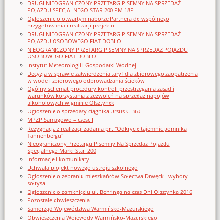
DRUGI NIEOGRANICZONY PRZETARG PISEMNY NA SPRZEDAŻ
POJAZDU SPECJALNEGO STAR 200 PM 18P
Ogłoszenie o otwartym naborze Partnera do wspólnego
przygotowania i realizacji projektu
DRUGI NIEOGRANICZONY PRZETARG PISEMNY NA SPRZEDAŻ
POJAZDU OSOBOWEGO FIAT DOBLO
NIEOGRANICZONY PRZETARG PISEMNY NA SPRZEDAŻ POJAZDU
OSOBOWEGO FIAT DOBLO
Instytut Meteorologii i Gospodarki Wodnej
Decyzja w sprawie zatwierdzenia taryf dla zbiorowego zaopatrzenia
w wodę i zbiorowego odprowadzania ścieków
Ogólny schemat procedury kontroli przestrzegania zasad i
warunków korzystania z zezwoleń na sprzedaż napojów
alkoholowych w gminie Olsztynek
Ogłoszenie o sprzedaży ciągnika Ursus C-360
MPZP Samagowo – czesc I
Rezygnacja z realizacji zadania pn. "Odkrycie tajemnic pomnika
Tannenbergu"
Nieograniczony Przetargu Pisemny Na Sprzedaż Pojazdu
Specjalnego Marki Star_200
Informacje i komunikaty
Uchwała projekt nowego ustroju szkolnego
Ogłoszenie o zebraniu mieszkańców Sołectwa Drwęck - wybory
sołtysa
Ogłoszenie o zamknięciu ul. Behringa na czas Dni Olsztynka 2016
Pozostałe obwieszczenia
Samorząd Województwa Warmińsko-Mazurskiego
Obwieszczenia Wojewody Warmińsko-Mazurskiego