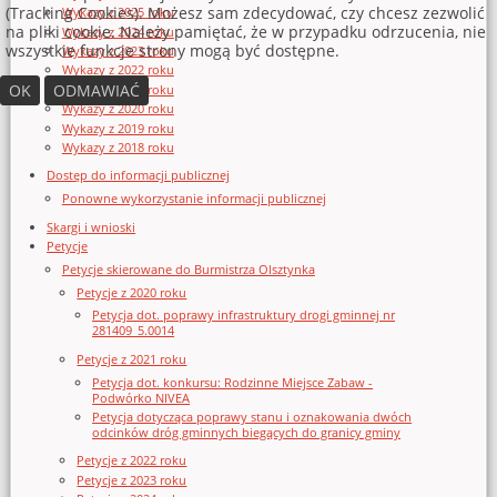
(Tracking Cookies). Możesz sam zdecydować, czy chcesz zezwolić
Wykazy z 2025 roku
na pliki cookie. Należy pamiętać, że w przypadku odrzucenia, nie
Wykazy z 2024 roku
wszystkie funkcje strony mogą być dostępne.
Wykazy z 2023 roku
Wykazy z 2022 roku
OK
ODMAWIAĆ
Wykazy z 2021 roku
Wykazy z 2020 roku
Wykazy z 2019 roku
Wykazy z 2018 roku
Dostęp do informacji publicznej
Ponowne wykorzystanie informacji publicznej
Skargi i wnioski
Petycje
Petycje skierowane do Burmistrza Olsztynka
Petycje z 2020 roku
Petycja dot. poprawy infrastruktury drogi gminnej nr
281409_5.0014
Petycje z 2021 roku
Petycja dot. konkursu: Rodzinne Miejsce Zabaw -
Podwórko NIVEA
Petycja dotycząca poprawy stanu i oznakowania dwóch
odcinków dróg gminnych biegących do granicy gminy
Petycje z 2022 roku
Petycje z 2023 roku