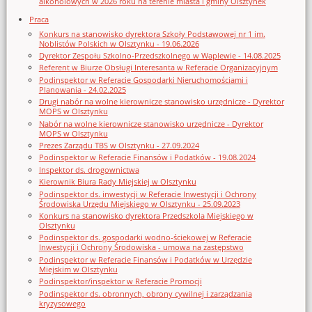
alkoholowych w 2026 roku na terenie miasta i gminy Olsztynek
Praca
Konkurs na stanowisko dyrektora Szkoły Podstawowej nr 1 im.
Noblistów Polskich w Olsztynku - 19.06.2026
Dyrektor Zespołu Szkolno-Przedszkolnego w Waplewie - 14.08.2025
Referent w Biurze Obsługi Interesanta w Referacie Organizacyjnym
Podinspektor w Referacie Gospodarki Nieruchomościami i
Planowania - 24.02.2025
Drugi nabór na wolne kierownicze stanowisko urzędnicze - Dyrektor
MOPS w Olsztynku
Nabór na wolne kierownicze stanowisko urzędnicze - Dyrektor
MOPS w Olsztynku
Prezes Zarządu TBS w Olsztynku - 27.09.2024
Podinspektor w Referacie Finansów i Podatków - 19.08.2024
Inspektor ds. drogownictwa
Kierownik Biura Rady Miejskiej w Olsztynku
Podinspektor ds. inwestycji w Referacie Inwestycji i Ochrony
Środowiska Urzędu Miejskiego w Olsztynku - 25.09.2023
Konkurs na stanowisko dyrektora Przedszkola Miejskiego w
Olsztynku
Podinspektor ds. gospodarki wodno-ściekowej w Referacie
Inwestycji i Ochrony Środowiska - umowa na zastępstwo
Podinspektor w Referacie Finansów i Podatków w Urzędzie
Miejskim w Olsztynku
Podinspektor/inspektor w Referacie Promocji
Podinspektor ds. obronnych, obrony cywilnej i zarządzania
kryzysowego