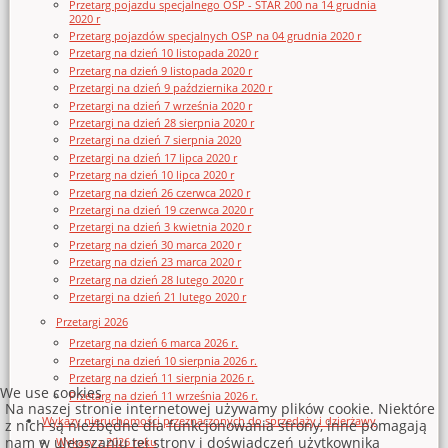
Przetarg pojazdu specjalnego OSP - STAR 200 na 14 grudnia
2020 r
Przetarg pojazdów specjalnych OSP na 04 grudnia 2020 r
Przetarg na dzień 10 listopada 2020 r
Przetarg na dzień 9 listopada 2020 r
Przetargi na dzień 9 października 2020 r
Przetargi na dzień 7 września 2020 r
Przetargi na dzień 28 sierpnia 2020 r
Przetargi na dzień 7 sierpnia 2020
Przetargi na dzień 17 lipca 2020 r
Przetarg na dzień 10 lipca 2020 r
Przetarg na dzień 26 czerwca 2020 r
Przetargi na dzień 19 czerwca 2020 r
Przetargi na dzień 3 kwietnia 2020 r
Przetarg na dzień 30 marca 2020 r
Przetarg na dzień 23 marca 2020 r
Przetarg na dzień 28 lutego 2020 r
Przetargi na dzień 21 lutego 2020 r
Przetargi 2026
Przetarg na dzień 6 marca 2026 r.
Przetargi na dzień 10 sierpnia 2026 r.
Przetarg na dzień 11 sierpnia 2026 r.
We use cookies
Przetarg na dzień 11 września 2026 r.
Na naszej stronie internetowej używamy plików cookie. Niektóre
Wykazy nieruchomości przeznaczonych do sprzedaży i dzierżawy
z nich są niezbędne dla funkcjonowania strony, inne pomagają
nam w ulepszaniu tej strony i doświadczeń użytkownika
Wykazy z 2026 roku