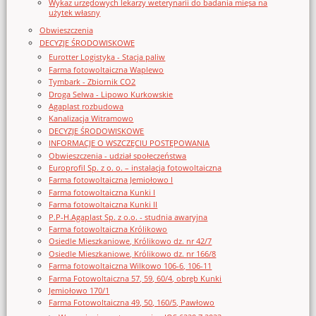
Wykaz urzędowych lekarzy weterynarii do badania mięsa na
użytek własny
Obwieszczenia
DECYZJE ŚRODOWISKOWE
Eurotter Logistyka - Stacja paliw
Farma fotowoltaiczna Waplewo
Tymbark - Zbiornik CO2
Droga Selwa - Lipowo Kurkowskie
Agaplast rozbudowa
Kanalizacja Witramowo
DECYZJE ŚRODOWISKOWE
INFORMACJE O WSZCZĘCIU POSTĘPOWANIA
Obwieszczenia - udział społeczeństwa
Europrofil Sp. z o. o. – instalacja fotowoltaiczna
Farma fotowoltaiczna Jemiołowo I
Farma fotowoltaiczna Kunki I
Farma fotowoltaiczna Kunki II
P.P-H.Agaplast Sp. z o.o. - studnia awaryjna
Farma fotowoltaiczna Królikowo
Osiedle Mieszkaniowe, Królikowo dz. nr 42/7
Osiedle Mieszkaniowe, Królikowo dz. nr 166/8
Farma fotowoltaiczna Wilkowo 106-6, 106-11
Farma Fotowoltaiczna 57, 59, 60/4, obręb Kunki
Jemiołowo 170/1
Farma Fotowoltaiczna 49, 50, 160/5, Pawłowo