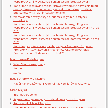
Współpracy Gminy Olsztynek z organizacjami pozarządowymi
Konsultacje w sprawie projektu uchwały w sprawie określenia trybu
i szczegółowych kryteriów oceny wniosków o realizację zadania
publicznego w ramach inicjatywy lokalnej
Wprowadzenie strefy ciszy na jeziorach w gminie Olsztynek –
konsultacje
Konsultacje w sprawie projektu uchwały Rocznego Programu
Współpracy Gminy Olsztynek z organizacjami pozarządowymi na rok
2025
Konsultacje w sprawie projektu uchwały Rocznego Programu
Współpracy Gminy Olsztynek z organizacjami pozarządowymi na rok
2026
Konsultacje społeczne w sprawie przyjęcia Gminnego Programu
Profilaktyki i Rozwiązywania Problemów Alkoholowych oraz
Przeciwdziałania Narkomanii na rok 2026
Młodzieżowa Rada Miejska
Skład Młodzieżowej Rady
Kontakt
Statut
Rada Seniorów w Olsztynku
Nabór kandydatów do II kadencji Rady Seniorów w Olsztynku
Urząd Miejski
Informacje Ogólne
Regulamin Organizacyjny Urzedu Miejskiego w Olsztynku
Kodeks etyki UM w Olsztynku
Dokumentacja dot. Zintegrowanego Systemu Zarządzania Jakością