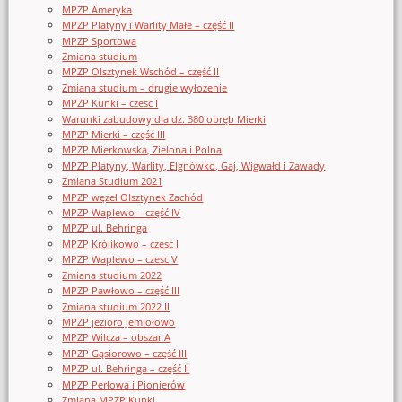
MPZP Ameryka
MPZP Platyny i Warlity Małe – część II
MPZP Sportowa
Zmiana studium
MPZP Olsztynek Wschód – część II
Zmiana studium – drugie wyłożenie
MPZP Kunki – czesc I
Warunki zabudowy dla dz. 380 obręb Mierki
MPZP Mierki – część III
MPZP Mierkowska, Zielona i Polna
MPZP Platyny, Warlity, Elgnówko, Gaj, Wigwałd i Zawady
Zmiana Studium 2021
MPZP węzeł Olsztynek Zachód
MPZP Waplewo – część IV
MPZP ul. Behringa
MPZP Królikowo – czesc I
MPZP Waplewo – czesc V
Zmiana studium 2022
MPZP Pawłowo – część III
Zmiana studium 2022 II
MPZP jezioro Jemiołowo
MPZP Wilcza – obszar A
MPZP Gąsiorowo – część III
MPZP ul. Behringa – część II
MPZP Perłowa i Pionierów
Zmiana MPZP Kunki