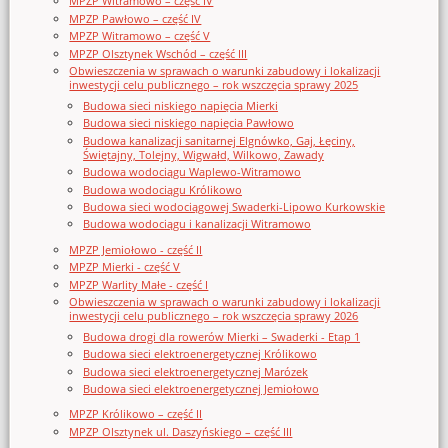
MPZP Witramowo – część IV
MPZP Pawłowo – część IV
MPZP Witramowo – część V
MPZP Olsztynek Wschód – część III
Obwieszczenia w sprawach o warunki zabudowy i lokalizacji
inwestycji celu publicznego – rok wszczęcia sprawy 2025
Budowa sieci niskiego napięcia Mierki
Budowa sieci niskiego napięcia Pawłowo
Budowa kanalizacji sanitarnej Elgnówko, Gaj, Łęciny,
Świętajny, Tolejny, Wigwałd, Wilkowo, Zawady
Budowa wodociągu Waplewo-Witramowo
Budowa wodociągu Królikowo
Budowa sieci wodociągowej Swaderki-Lipowo Kurkowskie
Budowa wodociągu i kanalizacji Witramowo
MPZP Jemiołowo - część II
MPZP Mierki - część V
MPZP Warlity Małe - część I
Obwieszczenia w sprawach o warunki zabudowy i lokalizacji
inwestycji celu publicznego – rok wszczęcia sprawy 2026
Budowa drogi dla rowerów Mierki – Swaderki - Etap 1
Budowa sieci elektroenergetycznej Królikowo
Budowa sieci elektroenergetycznej Marózek
Budowa sieci elektroenergetycznej Jemiołowo
MPZP Królikowo – część II
MPZP Olsztynek ul. Daszyńskiego – część III