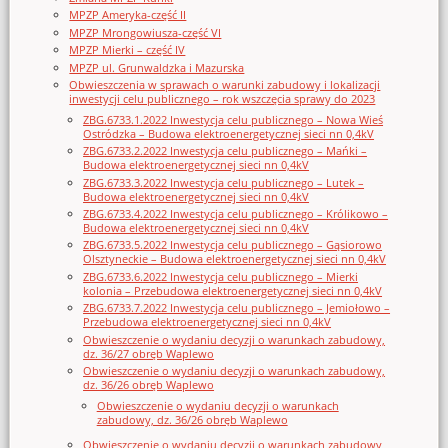
MPZP Ameryka-część II
MPZP Mrongowiusza-część VI
MPZP Mierki – część IV
MPZP ul. Grunwaldzka i Mazurska
Obwieszczenia w sprawach o warunki zabudowy i lokalizacji
inwestycji celu publicznego – rok wszczęcia sprawy do 2023
ZBG.6733.1.2022 Inwestycja celu publicznego – Nowa Wieś
Ostródzka – Budowa elektroenergetycznej sieci nn 0,4kV
ZBG.6733.2.2022 Inwestycja celu publicznego – Mańki –
Budowa elektroenergetycznej sieci nn 0,4kV
ZBG.6733.3.2022 Inwestycja celu publicznego – Lutek –
Budowa elektroenergetycznej sieci nn 0,4kV
ZBG.6733.4.2022 Inwestycja celu publicznego – Królikowo –
Budowa elektroenergetycznej sieci nn 0,4kV
ZBG.6733.5.2022 Inwestycja celu publicznego – Gąsiorowo
Olsztyneckie – Budowa elektroenergetycznej sieci nn 0,4kV
ZBG.6733.6.2022 Inwestycja celu publicznego – Mierki
kolonia – Przebudowa elektroenergetycznej sieci nn 0,4kV
ZBG.6733.7.2022 Inwestycja celu publicznego – Jemiołowo –
Przebudowa elektroenergetycznej sieci nn 0,4kV
Obwieszczenie o wydaniu decyzji o warunkach zabudowy,
dz. 36/27 obręb Waplewo
Obwieszczenie o wydaniu decyzji o warunkach zabudowy,
dz. 36/26 obręb Waplewo
Obwieszczenie o wydaniu decyzji o warunkach
zabudowy, dz. 36/26 obręb Waplewo
Obwieszczenie o wydaniu decyzji o warunkach zabudowy,