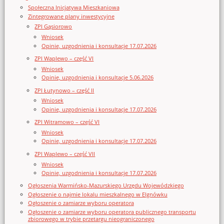
Społeczna Inicjatywa Mieszkaniowa
Zintegrowane plany inwestycyjne
ZPI Gąsiorowo
Wniosek
Opinie, uzgodnienia i konsultacje 17.07.2026
ZPI Waplewo – część VI
Wniosek
Opinie, uzgodnienia i konsultacje 5.06.2026
ZPI Łutynowo – część II
Wniosek
Opinie, uzgodnienia i konsultacje 17.07.2026
ZPI Witramowo – część VI
Wniosek
Opinie, uzgodnienia i konsultacje 17.07.2026
ZPI Waplewo – część VII
Wniosek
Opinie, uzgodnienia i konsultacje 17.07.2026
Ogłoszenia Warmińsko-Mazurskiego Urzędu Wojewódzkiego
Ogłoszenie o najmie lokalu mieszkalnego w Elgnówku
Ogłoszenie o zamiarze wyboru operatora
Ogłoszenie o zamiarze wyboru operatora publicznego transportu
zbiorowego w trybie przetargu nieograniczonego