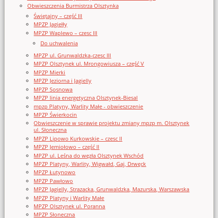
Obwieszczenia Burmistrza Olsztynka
Świętajny – część III
MPZP Jagiełły
MPZP Waplewo – czesc III
Do uchwalenia
MPZP ul. Grunwaldzka-czesc III
MPZP Olsztynek ul. Mrongowiusza – część V
MPZP Mierki
MPZP Jeziorna i Jagielly
MPZP Sosnowa
MPZP linia energetyczna Olsztynek-Biesal
mpzp Platyny, Warlity Małe - obwieszczenie
MPZP Świerkocin
Obwieszczenie w sprawie projektu zmiany mpzp m. Olsztynek
ul. Słoneczna
MPZP Lipowo Kurkowskie – czesc II
MPZP Jemiołowo – część II
MPZP ul. Leśna do węzła Olsztynek Wschód
MPZP Platyny, Warlity, Wigwałd, Gaj, Drwęck
MPZP Łutynowo
MPZP Pawłowo
MPZP Jagielly, Strazacka, Grunwaldzka, Mazurska, Warszawska
MPZP Platyny i Warlity Małe
MPZP Olsztynek ul. Poranna
MPZP Słoneczna