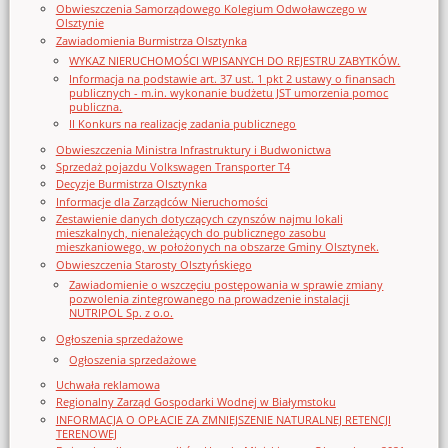
Obwieszczenia Samorządowego Kolegium Odwoławczego w
Olsztynie
Zawiadomienia Burmistrza Olsztynka
WYKAZ NIERUCHOMOŚCI WPISANYCH DO REJESTRU ZABYTKÓW.
Informacja na podstawie art. 37 ust. 1 pkt 2 ustawy o finansach
publicznych - m.in. wykonanie budżetu JST umorzenia pomoc
publiczna.
II Konkurs na realizację zadania publicznego
Obwieszczenia Ministra Infrastruktury i Budwonictwa
Sprzedaż pojazdu Volkswagen Transporter T4
Decyzje Burmistrza Olsztynka
Informacje dla Zarządców Nieruchomości
Zestawienie danych dotyczących czynszów najmu lokali
mieszkalnych, nienależących do publicznego zasobu
mieszkaniowego, w położonych na obszarze Gminy Olsztynek.
Obwieszczenia Starosty Olsztyńskiego
Zawiadomienie o wszczęciu postępowania w sprawie zmiany
pozwolenia zintegrowanego na prowadzenie instalacji
NUTRIPOL Sp. z o.o.
Ogłoszenia sprzedażowe
Ogłoszenia sprzedażowe
Uchwała reklamowa
Regionalny Zarząd Gospodarki Wodnej w Białymstoku
INFORMACJA O OPŁACIE ZA ZMNIEJSZENIE NATURALNEJ RETENCJI
TERENOWEJ