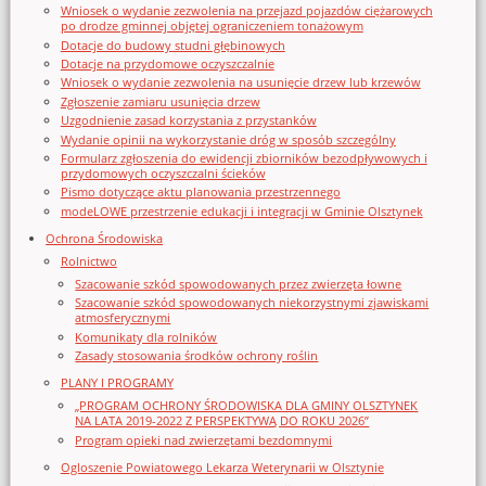
Wniosek o wydanie zezwolenia na przejazd pojazdów ciężarowych
po drodze gminnej objętej ograniczeniem tonażowym
Dotacje do budowy studni głębinowych
Dotacje na przydomowe oczyszczalnie
Wniosek o wydanie zezwolenia na usunięcie drzew lub krzewów
Zgłoszenie zamiaru usunięcia drzew
Uzgodnienie zasad korzystania z przystanków
Wydanie opinii na wykorzystanie dróg w sposób szczególny
Formularz zgłoszenia do ewidencji zbiorników bezodpływowych i
przydomowych oczyszczalni ścieków
Pismo dotyczące aktu planowania przestrzennego
modeLOWE przestrzenie edukacji i integracji w Gminie Olsztynek
Ochrona Środowiska
Rolnictwo
Szacowanie szkód spowodowanych przez zwierzęta łowne
Szacowanie szkód spowodowanych niekorzystnymi zjawiskami
atmosferycznymi
Komunikaty dla rolników
Zasady stosowania środków ochrony roślin
PLANY I PROGRAMY
„PROGRAM OCHRONY ŚRODOWISKA DLA GMINY OLSZTYNEK
NA LATA 2019-2022 Z PERSPEKTYWĄ DO ROKU 2026”
Program opieki nad zwierzętami bezdomnymi
Ogloszenie Powiatowego Lekarza Weterynarii w Olsztynie