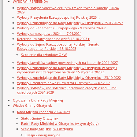
WYBORY I REFERENDA
Wybory sołtysa Sołectwa Zezuty w trakcie trwania kadencji 2024-
2029
Wybory Prezydenta Rzeczypospolitej Polskiej 2025 r.
Wybory uzupełniające do Rady Miejskiej w Olsztynku - 25.05.2025 r
Wybory do Parlamentu Europejskiego - 9 czerwca 2024 r.
Wybory samorządowe 2024 r. - 7.04.2024
Referendum zarządzone na dzień 15.10.2023 r.
Wybory do Sejmu Rzeczypospolitej Polskiej i Senatu
Rzeczypospolitej Polskiej - 15.10.2023
Szkolenie dla członków OKW
Wybory ławników sądów powszechnych na kadencję 2024-2027
Wybory uzupełniające do Rady Miejskiej w Olsztynku w okręgu
wyborczym nr 3 zarządzone na dzień 15 stycznia 2023 r.
Wybory uzupełniające do Rady Miejskiej w Olsztynku - 23.10.2022
Wybory Przedterminowe Burmistrza Olsztynka - 24.07.2022
Wybory sołtysów, rad sołeckich, przewodniczących osiedli i rad
osiedlowych 2024-2029
Ogłoszenia Biura Rady Miejskiej
Władze Gminy Olsztynek
Rada Miejska kadencja 2024-2029
Statut Gminy Olsztynek
Radni Rady Miejskiej w Olsztynku (w tym dyżury)
Sesje Rady Miejskiej w Olsztynku
I sesja - inauguracyjna