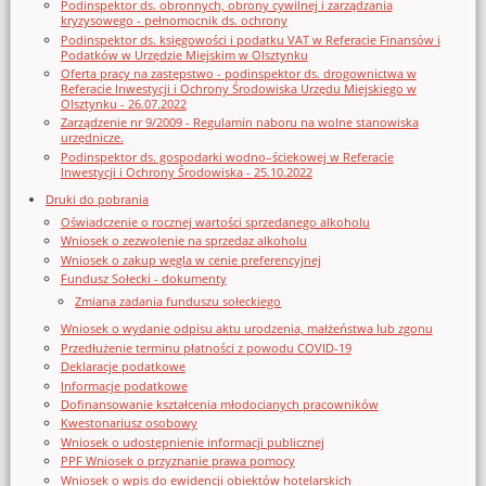
Podinspektor ds. obronnych, obrony cywilnej i zarządzania
kryzysowego - pełnomocnik ds. ochrony
Podinspektor ds. księgowości i podatku VAT w Referacie Finansów i
Podatków w Urzędzie Miejskim w Olsztynku
Oferta pracy na zastępstwo - podinspektor ds. drogownictwa w
Referacie Inwestycji i Ochrony Środowiska Urzędu Miejskiego w
Olsztynku - 26.07.2022
Zarządzenie nr 9/2009 - Regulamin naboru na wolne stanowiska
urzędnicze.
Podinspektor ds. gospodarki wodno–ściekowej w Referacie
Inwestycji i Ochrony Środowiska - 25.10.2022
Druki do pobrania
Oświadczenie o rocznej wartości sprzedanego alkoholu
Wniosek o zezwolenie na sprzedaz alkoholu
Wniosek o zakup węgla w cenie preferencyjnej
Fundusz Sołecki - dokumenty
Zmiana zadania funduszu sołeckiego
Wniosek o wydanie odpisu aktu urodzenia, małżeństwa lub zgonu
Przedłużenie terminu płatności z powodu COVID-19
Deklaracje podatkowe
Informacje podatkowe
Dofinansowanie kształcenia młodocianych pracowników
Kwestonariusz osobowy
Wniosek o udostępnienie informacji publicznej
PPF Wniosek o przyznanie prawa pomocy
Wniosek o wpis do ewidencji obiektów hotelarskich