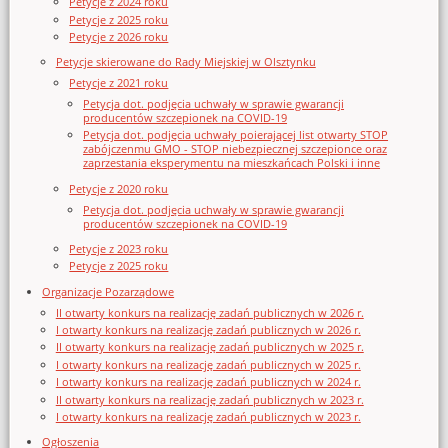
Petycje z 2024 roku
Petycje z 2025 roku
Petycje z 2026 roku
Petycje skierowane do Rady Miejskiej w Olsztynku
Petycje z 2021 roku
Petycja dot. podjęcia uchwały w sprawie gwarancji
producentów szczepionek na COVID-19
Petycja dot. podjęcia uchwały poierającej list otwarty STOP
zabójczenmu GMO - STOP niebezpiecznej szczepionce oraz
zaprzestania eksperymentu na mieszkańcach Polski i inne
Petycje z 2020 roku
Petycja dot. podjęcia uchwały w sprawie gwarancji
producentów szczepionek na COVID-19
Petycje z 2023 roku
Petycje z 2025 roku
Organizacje Pozarządowe
II otwarty konkurs na realizację zadań publicznych w 2026 r.
I otwarty konkurs na realizację zadań publicznych w 2026 r.
II otwarty konkurs na realizację zadań publicznych w 2025 r.
I otwarty konkurs na realizację zadań publicznych w 2025 r.
I otwarty konkurs na realizację zadań publicznych w 2024 r.
II otwarty konkurs na realizację zadań publicznych w 2023 r.
I otwarty konkurs na realizację zadań publicznych w 2023 r.
Ogłoszenia