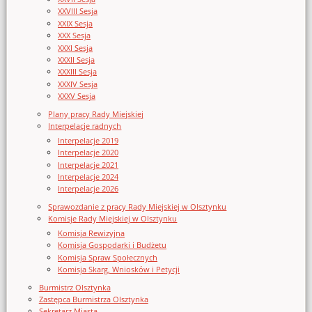
XXVIII Sesja
XXIX Sesja
XXX Sesja
XXXI Sesja
XXXII Sesja
XXXIII Sesja
XXXIV Sesja
XXXV Sesja
Plany pracy Rady Miejskiej
Interpelacje radnych
Interpelacje 2019
Interpelacje 2020
Interpelacje 2021
Interpelacje 2024
Interpelacje 2026
Sprawozdanie z pracy Rady Miejskiej w Olsztynku
Komisje Rady Miejskiej w Olsztynku
Komisja Rewizyjna
Komisja Gospodarki i Budżetu
Komisja Spraw Społecznych
Komisja Skarg, Wniosków i Petycji
Burmistrz Olsztynka
Zastępca Burmistrza Olsztynka
Sekretarz Miasta