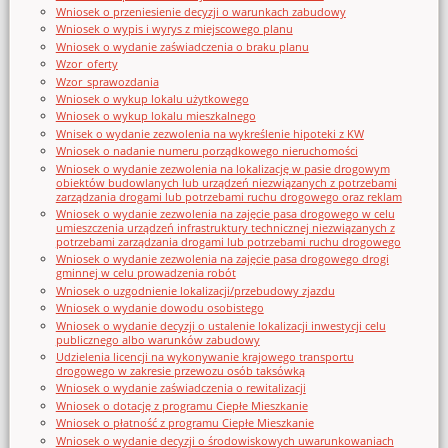
Wniosek o przeniesienie decyzji o warunkach zabudowy
Wniosek o wypis i wyrys z miejscowego planu
Wniosek o wydanie zaświadczenia o braku planu
Wzor_oferty
Wzor_sprawozdania
Wniosek o wykup lokalu użytkowego
Wniosek o wykup lokalu mieszkalnego
Wnisek o wydanie zezwolenia na wykreślenie hipoteki z KW
Wniosek o nadanie numeru porządkowego nieruchomości
Wniosek o wydanie zezwolenia na lokalizację w pasie drogowym
obiektów budowlanych lub urządzeń niezwiązanych z potrzebami
zarządzania drogami lub potrzebami ruchu drogowego oraz reklam
Wniosek o wydanie zezwolenia na zajęcie pasa drogowego w celu
umieszczenia urządzeń infrastruktury technicznej niezwiązanych z
potrzebami zarządzania drogami lub potrzebami ruchu drogowego
Wniosek o wydanie zezwolenia na zajęcie pasa drogowego drogi
gminnej w celu prowadzenia robót
Wniosek o uzgodnienie lokalizacji/przebudowy zjazdu
Wniosek o wydanie dowodu osobistego
Wniosek o wydanie decyzji o ustalenie lokalizacji inwestycji celu
publicznego albo warunków zabudowy
Udzielenia licencji na wykonywanie krajowego transportu
drogowego w zakresie przewozu osób taksówką
Wniosek o wydanie zaświadczenia o rewitalizacji
Wniosek o dotację z programu Ciepłe Mieszkanie
Wniosek o płatność z programu Ciepłe Mieszkanie
Wniosek o wydanie decyzji o środowiskowych uwarunkowaniach