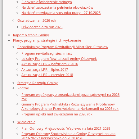
Pierwsze oświadczenie radnego
Na dzień zaprzestania pełnienia obowiązków
Na dzień rozwiązania stosunku pracy - 27.10.2025
Oświadczenia - 2026 rok
Oświadczenia za rok 2025
Raport o stanie Gminy
Plany, programy, strategie i ich wykonanie
Ponadlokalny Program Rewitalizacji Miast Sieci Cittaslow
Program rewitalizacji sieci miast
Lokalny Program Rewitalizacji gminy Olsztynek
Aktualizacja LPR – październik 2016
Aktualizacja LPR – lipiec 2017
Aktualizacja LPR – czerwiec 2018
Strategia Rozwoju Gminy
Roczne
Program współpracy z organizacjami pozarządowymi na 2026
rok
Gminny Program Profilaktyki i Rozwiązywania Problemów
Alkoholowych oraz Przeciwdziałania Narkomanii na 2026 rok
Program opieki nad zwierzętami na 2026 rok
Wieloletnie
Plan Odnowy Miejscowości Waplewo na lata 2021-2028
Program Ochrony Środowiska dla Gminy Olsztynek na lata
2023-2026 z perspektywą do 2030 roku