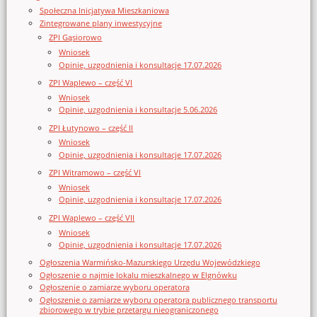
Społeczna Inicjatywa Mieszkaniowa
Zintegrowane plany inwestycyjne
ZPI Gąsiorowo
Wniosek
Opinie, uzgodnienia i konsultacje 17.07.2026
ZPI Waplewo – część VI
Wniosek
Opinie, uzgodnienia i konsultacje 5.06.2026
ZPI Łutynowo – część II
Wniosek
Opinie, uzgodnienia i konsultacje 17.07.2026
ZPI Witramowo – część VI
Wniosek
Opinie, uzgodnienia i konsultacje 17.07.2026
ZPI Waplewo – część VII
Wniosek
Opinie, uzgodnienia i konsultacje 17.07.2026
Ogłoszenia Warmińsko-Mazurskiego Urzędu Wojewódzkiego
Ogłoszenie o najmie lokalu mieszkalnego w Elgnówku
Ogłoszenie o zamiarze wyboru operatora
Ogłoszenie o zamiarze wyboru operatora publicznego transportu
zbiorowego w trybie przetargu nieograniczonego