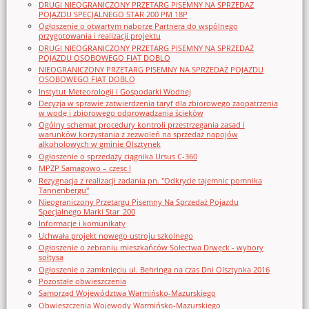
DRUGI NIEOGRANICZONY PRZETARG PISEMNY NA SPRZEDAŻ
POJAZDU SPECJALNEGO STAR 200 PM 18P
Ogłoszenie o otwartym naborze Partnera do wspólnego
przygotowania i realizacji projektu
DRUGI NIEOGRANICZONY PRZETARG PISEMNY NA SPRZEDAŻ
POJAZDU OSOBOWEGO FIAT DOBLO
NIEOGRANICZONY PRZETARG PISEMNY NA SPRZEDAŻ POJAZDU
OSOBOWEGO FIAT DOBLO
Instytut Meteorologii i Gospodarki Wodnej
Decyzja w sprawie zatwierdzenia taryf dla zbiorowego zaopatrzenia
w wodę i zbiorowego odprowadzania ścieków
Ogólny schemat procedury kontroli przestrzegania zasad i
warunków korzystania z zezwoleń na sprzedaż napojów
alkoholowych w gminie Olsztynek
Ogłoszenie o sprzedaży ciągnika Ursus C-360
MPZP Samagowo – czesc I
Rezygnacja z realizacji zadania pn. "Odkrycie tajemnic pomnika
Tannenbergu"
Nieograniczony Przetargu Pisemny Na Sprzedaż Pojazdu
Specjalnego Marki Star_200
Informacje i komunikaty
Uchwała projekt nowego ustroju szkolnego
Ogłoszenie o zebraniu mieszkańców Sołectwa Drwęck - wybory
sołtysa
Ogłoszenie o zamknięciu ul. Behringa na czas Dni Olsztynka 2016
Pozostałe obwieszczenia
Samorząd Województwa Warmińsko-Mazurskiego
Obwieszczenia Wojewody Warmińsko-Mazurskiego