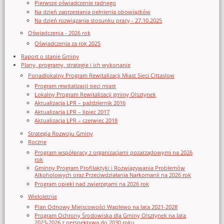
Pierwsze oświadczenie radnego
Na dzień zaprzestania pełnienia obowiązków
Na dzień rozwiązania stosunku pracy - 27.10.2025
Oświadczenia - 2026 rok
Oświadczenia za rok 2025
Raport o stanie Gminy
Plany, programy, strategie i ich wykonanie
Ponadlokalny Program Rewitalizacji Miast Sieci Cittaslow
Program rewitalizacji sieci miast
Lokalny Program Rewitalizacji gminy Olsztynek
Aktualizacja LPR – październik 2016
Aktualizacja LPR – lipiec 2017
Aktualizacja LPR – czerwiec 2018
Strategia Rozwoju Gminy
Roczne
Program współpracy z organizacjami pozarządowymi na 2026
rok
Gminny Program Profilaktyki i Rozwiązywania Problemów
Alkoholowych oraz Przeciwdziałania Narkomanii na 2026 rok
Program opieki nad zwierzętami na 2026 rok
Wieloletnie
Plan Odnowy Miejscowości Waplewo na lata 2021-2028
Program Ochrony Środowiska dla Gminy Olsztynek na lata
2023-2026 z perspektywą do 2030 roku