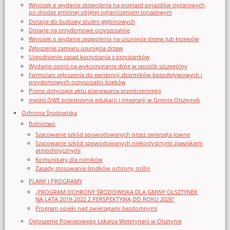
Wniosek o wydanie zezwolenia na przejazd pojazdów ciężarowych
po drodze gminnej objętej ograniczeniem tonażowym
Dotacje do budowy studni głębinowych
Dotacje na przydomowe oczyszczalnie
Wniosek o wydanie zezwolenia na usunięcie drzew lub krzewów
Zgłoszenie zamiaru usunięcia drzew
Uzgodnienie zasad korzystania z przystanków
Wydanie opinii na wykorzystanie dróg w sposób szczególny
Formularz zgłoszenia do ewidencji zbiorników bezodpływowych i
przydomowych oczyszczalni ścieków
Pismo dotyczące aktu planowania przestrzennego
modeLOWE przestrzenie edukacji i integracji w Gminie Olsztynek
Ochrona Środowiska
Rolnictwo
Szacowanie szkód spowodowanych przez zwierzęta łowne
Szacowanie szkód spowodowanych niekorzystnymi zjawiskami
atmosferycznymi
Komunikaty dla rolników
Zasady stosowania środków ochrony roślin
PLANY I PROGRAMY
„PROGRAM OCHRONY ŚRODOWISKA DLA GMINY OLSZTYNEK
NA LATA 2019-2022 Z PERSPEKTYWĄ DO ROKU 2026”
Program opieki nad zwierzętami bezdomnymi
Ogloszenie Powiatowego Lekarza Weterynarii w Olsztynie