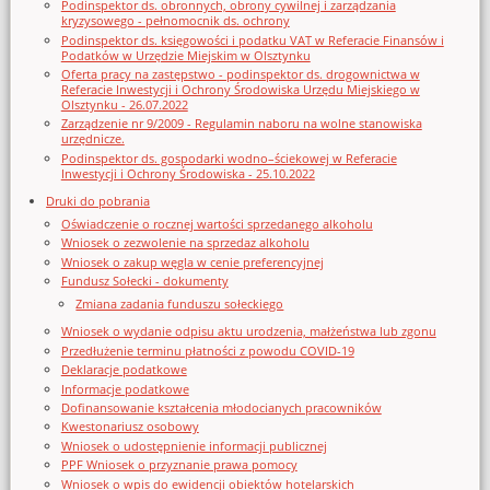
Podinspektor ds. obronnych, obrony cywilnej i zarządzania
kryzysowego - pełnomocnik ds. ochrony
Podinspektor ds. księgowości i podatku VAT w Referacie Finansów i
Podatków w Urzędzie Miejskim w Olsztynku
Oferta pracy na zastępstwo - podinspektor ds. drogownictwa w
Referacie Inwestycji i Ochrony Środowiska Urzędu Miejskiego w
Olsztynku - 26.07.2022
Zarządzenie nr 9/2009 - Regulamin naboru na wolne stanowiska
urzędnicze.
Podinspektor ds. gospodarki wodno–ściekowej w Referacie
Inwestycji i Ochrony Środowiska - 25.10.2022
Druki do pobrania
Oświadczenie o rocznej wartości sprzedanego alkoholu
Wniosek o zezwolenie na sprzedaz alkoholu
Wniosek o zakup węgla w cenie preferencyjnej
Fundusz Sołecki - dokumenty
Zmiana zadania funduszu sołeckiego
Wniosek o wydanie odpisu aktu urodzenia, małżeństwa lub zgonu
Przedłużenie terminu płatności z powodu COVID-19
Deklaracje podatkowe
Informacje podatkowe
Dofinansowanie kształcenia młodocianych pracowników
Kwestonariusz osobowy
Wniosek o udostępnienie informacji publicznej
PPF Wniosek o przyznanie prawa pomocy
Wniosek o wpis do ewidencji obiektów hotelarskich