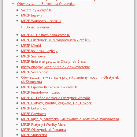
Obwieszczenia Burmistrza Olsztynka
Świętajny – część III
MPZP Jagiełły
MPZP Waplewo – czesc III
Do uchwalenia
MPZP ul. Grunwaldzka-czesc III
MPZP Olsztynek ul. Mrongowiusza – część V
MPZP Mierki
MPZP Jeziorna i Jagielly
MPZP Sosnowa
MPZP linia energetyczna Olsztynek-Biesal
mpzp Platyny, Warlity Małe - obwieszczenie
MPZP Świerkocin
Obwieszczenie w sprawie projektu zmiany mpzp m. Olsztynek
ul. Słoneczna
MPZP Lipowo Kurkowskie – czesc II
MPZP Jemiołowo – część II
MPZP ul. Leśna do węzła Olsztynek Wschód
MPZP Platyny, Warlity, Wigwałd, Gaj, Drwęck
MPZP Łutynowo
MPZP Pawłowo
MPZP Jagielly, Strazacka, Grunwaldzka, Mazurska, Warszawska
MPZP Platyny i Warlity Małe
MPZP Olsztynek ul. Poranna
MPZP Słoneczna