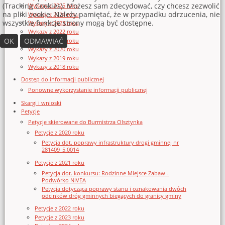
(Tracking Cookies). Możesz sam zdecydować, czy chcesz zezwolić
Wykazy z 2025 roku
na pliki cookie. Należy pamiętać, że w przypadku odrzucenia, nie
Wykazy z 2024 roku
wszystkie funkcje strony mogą być dostępne.
Wykazy z 2023 roku
Wykazy z 2022 roku
OK
ODMAWIAĆ
Wykazy z 2021 roku
Wykazy z 2020 roku
Wykazy z 2019 roku
Wykazy z 2018 roku
Dostęp do informacji publicznej
Ponowne wykorzystanie informacji publicznej
Skargi i wnioski
Petycje
Petycje skierowane do Burmistrza Olsztynka
Petycje z 2020 roku
Petycja dot. poprawy infrastruktury drogi gminnej nr
281409_5.0014
Petycje z 2021 roku
Petycja dot. konkursu: Rodzinne Miejsce Zabaw -
Podwórko NIVEA
Petycja dotycząca poprawy stanu i oznakowania dwóch
odcinków dróg gminnych biegących do granicy gminy
Petycje z 2022 roku
Petycje z 2023 roku