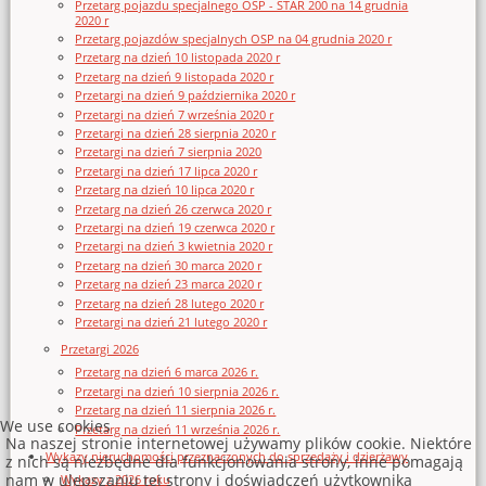
Przetarg pojazdu specjalnego OSP - STAR 200 na 14 grudnia
2020 r
Przetarg pojazdów specjalnych OSP na 04 grudnia 2020 r
Przetarg na dzień 10 listopada 2020 r
Przetarg na dzień 9 listopada 2020 r
Przetargi na dzień 9 października 2020 r
Przetargi na dzień 7 września 2020 r
Przetargi na dzień 28 sierpnia 2020 r
Przetargi na dzień 7 sierpnia 2020
Przetargi na dzień 17 lipca 2020 r
Przetarg na dzień 10 lipca 2020 r
Przetarg na dzień 26 czerwca 2020 r
Przetargi na dzień 19 czerwca 2020 r
Przetargi na dzień 3 kwietnia 2020 r
Przetarg na dzień 30 marca 2020 r
Przetarg na dzień 23 marca 2020 r
Przetarg na dzień 28 lutego 2020 r
Przetargi na dzień 21 lutego 2020 r
Przetargi 2026
Przetarg na dzień 6 marca 2026 r.
Przetargi na dzień 10 sierpnia 2026 r.
Przetarg na dzień 11 sierpnia 2026 r.
We use cookies
Przetarg na dzień 11 września 2026 r.
Na naszej stronie internetowej używamy plików cookie. Niektóre
Wykazy nieruchomości przeznaczonych do sprzedaży i dzierżawy
z nich są niezbędne dla funkcjonowania strony, inne pomagają
nam w ulepszaniu tej strony i doświadczeń użytkownika
Wykazy z 2026 roku