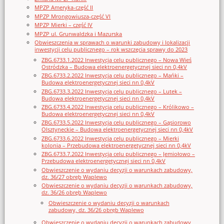
MPZP Ameryka-część II
MPZP Mrongowiusza-część VI
MPZP Mierki – część IV
MPZP ul. Grunwaldzka i Mazurska
Obwieszczenia w sprawach o warunki zabudowy i lokalizacji
inwestycji celu publicznego – rok wszczęcia sprawy do 2023
ZBG.6733.1.2022 Inwestycja celu publicznego – Nowa Wieś
Ostródzka – Budowa elektroenergetycznej sieci nn 0,4kV
ZBG.6733.2.2022 Inwestycja celu publicznego – Mańki –
Budowa elektroenergetycznej sieci nn 0,4kV
ZBG.6733.3.2022 Inwestycja celu publicznego – Lutek –
Budowa elektroenergetycznej sieci nn 0,4kV
ZBG.6733.4.2022 Inwestycja celu publicznego – Królikowo –
Budowa elektroenergetycznej sieci nn 0,4kV
ZBG.6733.5.2022 Inwestycja celu publicznego – Gąsiorowo
Olsztyneckie – Budowa elektroenergetycznej sieci nn 0,4kV
ZBG.6733.6.2022 Inwestycja celu publicznego – Mierki
kolonia – Przebudowa elektroenergetycznej sieci nn 0,4kV
ZBG.6733.7.2022 Inwestycja celu publicznego – Jemiołowo –
Przebudowa elektroenergetycznej sieci nn 0,4kV
Obwieszczenie o wydaniu decyzji o warunkach zabudowy,
dz. 36/27 obręb Waplewo
Obwieszczenie o wydaniu decyzji o warunkach zabudowy,
dz. 36/26 obręb Waplewo
Obwieszczenie o wydaniu decyzji o warunkach
zabudowy, dz. 36/26 obręb Waplewo
Obwieszczenie o wydaniu decyzji o warunkach zabudowy,