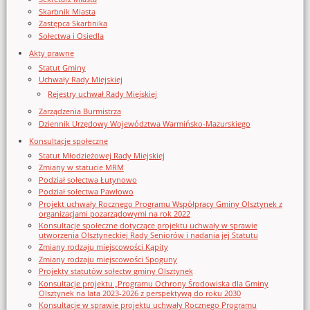
Skarbnik Miasta
Zastępca Skarbnika
Sołectwa i Osiedla
Akty prawne
Statut Gminy
Uchwały Rady Miejskiej
Rejestry uchwał Rady Miejskiej
Zarządzenia Burmistrza
Dziennik Urzędowy Województwa Warmińsko-Mazurskiego
Konsultacje społeczne
Statut Młodzieżowej Rady Miejskiej
Zmiany w statucie MRM
Podział sołectwa Łutynowo
Podział sołectwa Pawłowo
Projekt uchwały Rocznego Programu Współpracy Gminy Olsztynek z
organizacjami pozarządowymi na rok 2022
Konsultacje społeczne dotyczące projektu uchwały w sprawie
utworzenia Olsztyneckiej Rady Seniorów i nadania jej Statutu
Zmiany rodzaju miejscowości Kąpity
Zmiany rodzaju miejscowości Spoguny
Projekty statutów sołectw gminy Olsztynek
Konsultacje projektu „Programu Ochrony Środowiska dla Gminy
Olsztynek na lata 2023-2026 z perspektywą do roku 2030
Konsultacje w sprawie projektu uchwały Rocznego Programu