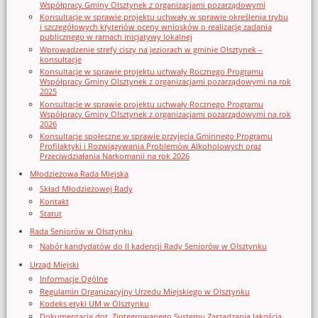
Współpracy Gminy Olsztynek z organizacjami pozarządowymi
Konsultacje w sprawie projektu uchwały w sprawie określenia trybu
i szczegółowych kryteriów oceny wniosków o realizację zadania
publicznego w ramach inicjatywy lokalnej
Wprowadzenie strefy ciszy na jeziorach w gminie Olsztynek –
konsultacje
Konsultacje w sprawie projektu uchwały Rocznego Programu
Współpracy Gminy Olsztynek z organizacjami pozarządowymi na rok
2025
Konsultacje w sprawie projektu uchwały Rocznego Programu
Współpracy Gminy Olsztynek z organizacjami pozarządowymi na rok
2026
Konsultacje społeczne w sprawie przyjęcia Gminnego Programu
Profilaktyki i Rozwiązywania Problemów Alkoholowych oraz
Przeciwdziałania Narkomanii na rok 2026
Młodzieżowa Rada Miejska
Skład Młodzieżowej Rady
Kontakt
Statut
Rada Seniorów w Olsztynku
Nabór kandydatów do II kadencji Rady Seniorów w Olsztynku
Urząd Miejski
Informacje Ogólne
Regulamin Organizacyjny Urzedu Miejskiego w Olsztynku
Kodeks etyki UM w Olsztynku
Dokumentacja dot. Zintegrowanego Systemu Zarządzania Jakością