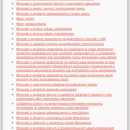
Wniosek o przeniesienie decyzji o warunkach zabudowy
Wniosek o wypis i wyrys z miejscowego planu
Wniosek o wydanie zaświadczenia o braku planu
Wzor_oferty
Wzor_sprawozdania
Wniosek o wykup lokalu użytkowego
Wniosek o wykup lokalu mieszkalnego
Wnisek o wydanie zezwolenia na wykreślenie hipoteki z KW
Wniosek o nadanie numeru porządkowego nieruchomości
Wniosek o wydanie zezwolenia na lokalizację w pasie drogowym
obiektów budowlanych lub urządzeń niezwiązanych z potrzebami
zarządzania drogami lub potrzebami ruchu drogowego oraz reklam
Wniosek o wydanie zezwolenia na zajęcie pasa drogowego w celu
umieszczenia urządzeń infrastruktury technicznej niezwiązanych z
potrzebami zarządzania drogami lub potrzebami ruchu drogowego
Wniosek o wydanie zezwolenia na zajęcie pasa drogowego drogi
gminnej w celu prowadzenia robót
Wniosek o uzgodnienie lokalizacji/przebudowy zjazdu
Wniosek o wydanie dowodu osobistego
Wniosek o wydanie decyzji o ustalenie lokalizacji inwestycji celu
publicznego albo warunków zabudowy
Udzielenia licencji na wykonywanie krajowego transportu
drogowego w zakresie przewozu osób taksówką
Wniosek o wydanie zaświadczenia o rewitalizacji
Wniosek o dotację z programu Ciepłe Mieszkanie
Wniosek o płatność z programu Ciepłe Mieszkanie
Wniosek o wydanie decyzji o środowiskowych uwarunkowaniach