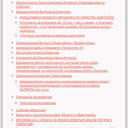
Obwieszczenia Samorządowego Kolegium Odwoławczego w
Olsztynie
Zawiadomienia Burmistrza Olsztynka
WYKAZ NIERUCHOMOŚCI WPISANYCH DO REJESTRU ZABYTKÓW.
Informacja na podstawie art. 37 ust. 1 pkt 2 ustawy o finansach
publicznych - m.in. wykonanie budżetu JST umorzenia pomoc
publiczna.
II Konkurs na realizację zadania publicznego
Obwieszczenia Ministra Infrastruktury i Budwonictwa
Sprzedaż pojazdu Volkswagen Transporter T4
Decyzje Burmistrza Olsztynka
Informacje dla Zarządców Nieruchomości
Zestawienie danych dotyczących czynszów najmu lokali
mieszkalnych, nienależących do publicznego zasobu
mieszkaniowego, w położonych na obszarze Gminy Olsztynek.
Obwieszczenia Starosty Olsztyńskiego
Zawiadomienie o wszczęciu postępowania w sprawie zmiany
pozwolenia zintegrowanego na prowadzenie instalacji
NUTRIPOL Sp. z o.o.
Ogłoszenia sprzedażowe
Ogłoszenia sprzedażowe
Uchwała reklamowa
Regionalny Zarząd Gospodarki Wodnej w Białymstoku
INFORMACJA O OPŁACIE ZA ZMNIEJSZENIE NATURALNEJ RETENCJI
TERENOWEJ