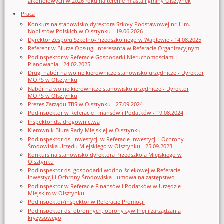
alkoholowych w 2026 roku na terenie miasta i gminy Olsztynek
Praca
Konkurs na stanowisko dyrektora Szkoły Podstawowej nr 1 im.
Noblistów Polskich w Olsztynku - 19.06.2026
Dyrektor Zespołu Szkolno-Przedszkolnego w Waplewie - 14.08.2025
Referent w Biurze Obsługi Interesanta w Referacie Organizacyjnym
Podinspektor w Referacie Gospodarki Nieruchomościami i
Planowania - 24.02.2025
Drugi nabór na wolne kierownicze stanowisko urzędnicze - Dyrektor
MOPS w Olsztynku
Nabór na wolne kierownicze stanowisko urzędnicze - Dyrektor
MOPS w Olsztynku
Prezes Zarządu TBS w Olsztynku - 27.09.2024
Podinspektor w Referacie Finansów i Podatków - 19.08.2024
Inspektor ds. drogownictwa
Kierownik Biura Rady Miejskiej w Olsztynku
Podinspektor ds. inwestycji w Referacie Inwestycji i Ochrony
Środowiska Urzędu Miejskiego w Olsztynku - 25.09.2023
Konkurs na stanowisko dyrektora Przedszkola Miejskiego w
Olsztynku
Podinspektor ds. gospodarki wodno-ściekowej w Referacie
Inwestycji i Ochrony Środowiska - umowa na zastępstwo
Podinspektor w Referacie Finansów i Podatków w Urzędzie
Miejskim w Olsztynku
Podinspektor/inspektor w Referacie Promocji
Podinspektor ds. obronnych, obrony cywilnej i zarządzania
kryzysowego