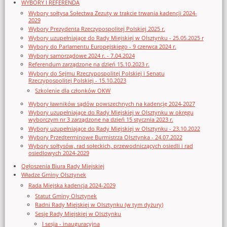
WYBORY I REFERENDA
Wybory sołtysa Sołectwa Zezuty w trakcie trwania kadencji 2024-
2029
Wybory Prezydenta Rzeczypospolitej Polskiej 2025 r.
Wybory uzupełniające do Rady Miejskiej w Olsztynku - 25.05.2025 r
Wybory do Parlamentu Europejskiego - 9 czerwca 2024 r.
Wybory samorządowe 2024 r. - 7.04.2024
Referendum zarządzone na dzień 15.10.2023 r.
Wybory do Sejmu Rzeczypospolitej Polskiej i Senatu
Rzeczypospolitej Polskiej - 15.10.2023
Szkolenie dla członków OKW
Wybory ławników sądów powszechnych na kadencję 2024-2027
Wybory uzupełniające do Rady Miejskiej w Olsztynku w okręgu
wyborczym nr 3 zarządzone na dzień 15 stycznia 2023 r.
Wybory uzupełniające do Rady Miejskiej w Olsztynku - 23.10.2022
Wybory Przedterminowe Burmistrza Olsztynka - 24.07.2022
Wybory sołtysów, rad sołeckich, przewodniczących osiedli i rad
osiedlowych 2024-2029
Ogłoszenia Biura Rady Miejskiej
Władze Gminy Olsztynek
Rada Miejska kadencja 2024-2029
Statut Gminy Olsztynek
Radni Rady Miejskiej w Olsztynku (w tym dyżury)
Sesje Rady Miejskiej w Olsztynku
I sesja - inauguracyjna