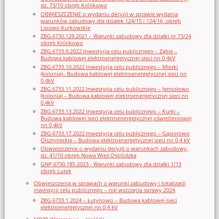
dz. 73/10 obręb Królikowo
OBWIESZCZENIE o wydaniu decyzji w sprawie wydania
warunków zabudowy dla działek 124/15 i 124/16, obręb
Lipowo Kurkowskie
ZBG.6730.129.2021 – Warunki zabudowy dla działki nr 73/24
obręb Królikowo
ZBG.6733.9.2022 Inwestycja celu publicznego – Ząbie –
Budowa kablowej elektroenergetycznej sieci nn 0,4kV
ZBG.6733.10.2022 Inwestycja celu publicznego – Mierki
(kolonia)– Budowa kablowej elektroenergetycznej sieci nn
0,4kV
ZBG.6733.11.2022 Inwestycja celu publicznego – Jemiołowo
(kolonia) – Budowa kablowej elektroenergetycznej sieci nn
0,4kV
ZBG.6733.13.2022 Inwestycja celu publicznego – Kurki –
Budowa kablowej sieci elektroenergetycznej oświetleniowej
nn 0,4kV
ZBG.6733.17.2022 Inwestycja celu publicznego – Gąsiorowo
Olsztyneckie – Budowa elektroenergetycznej sieci nn 0,4 kV
Obwieszczenie o wydaniu decyzji o warunkach zabudowy,
dz. 41/10 obręb Nowa Wieś Ostródzka
GNP.6730.185.2023 - Warunki zabudowy dla działki 1/13
obręb Lutek
Obwieszczenia w sprawach o warunki zabudowy i lokalizacji
inwestycji celu publicznego – rok wszczęcia sprawy 2024
ZBG.6733.1.2024 – Łutynowo – Budowa kablowej sieci
elektroenergetycznej nn 0,4 kV