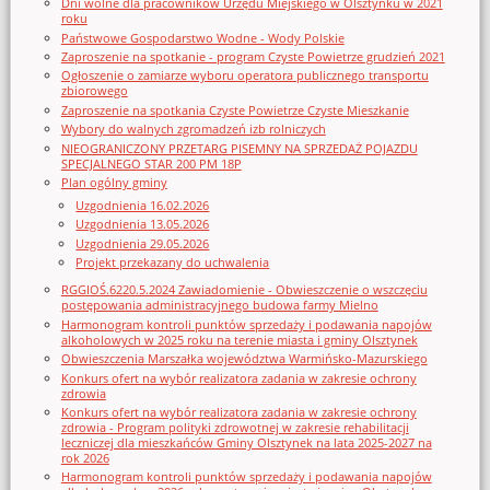
Dni wolne dla pracowników Urzędu Miejskiego w Olsztynku w 2021
roku
Państwowe Gospodarstwo Wodne - Wody Polskie
Zaproszenie na spotkanie - program Czyste Powietrze grudzień 2021
Ogłoszenie o zamiarze wyboru operatora publicznego transportu
zbiorowego
Zaproszenie na spotkania Czyste Powietrze Czyste Mieszkanie
Wybory do walnych zgromadzeń izb rolniczych
NIEOGRANICZONY PRZETARG PISEMNY NA SPRZEDAŻ POJAZDU
SPECJALNEGO STAR 200 PM 18P
Plan ogólny gminy
Uzgodnienia 16.02.2026
Uzgodnienia 13.05.2026
Uzgodnienia 29.05.2026
Projekt przekazany do uchwalenia
RGGIOŚ.6220.5.2024 Zawiadomienie - Obwieszczenie o wszczęciu
postępowania administracyjnego budowa farmy Mielno
Harmonogram kontroli punktów sprzedaży i podawania napojów
alkoholowych w 2025 roku na terenie miasta i gminy Olsztynek
Obwieszczenia Marszałka województwa Warmińsko-Mazurskiego
Konkurs ofert na wybór realizatora zadania w zakresie ochrony
zdrowia
Konkurs ofert na wybór realizatora zadania w zakresie ochrony
zdrowia - Program polityki zdrowotnej w zakresie rehabilitacji
leczniczej dla mieszkańców Gminy Olsztynek na lata 2025-2027 na
rok 2026
Harmonogram kontroli punktów sprzedaży i podawania napojów