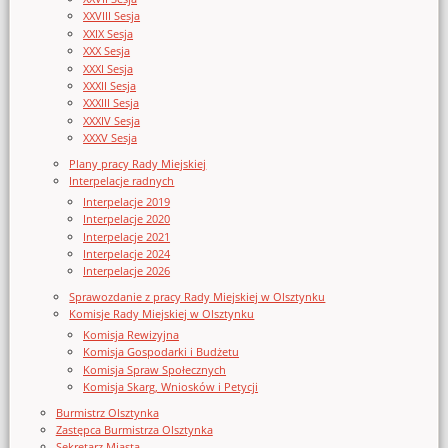
XXVIII Sesja
XXIX Sesja
XXX Sesja
XXXI Sesja
XXXII Sesja
XXXIII Sesja
XXXIV Sesja
XXXV Sesja
Plany pracy Rady Miejskiej
Interpelacje radnych
Interpelacje 2019
Interpelacje 2020
Interpelacje 2021
Interpelacje 2024
Interpelacje 2026
Sprawozdanie z pracy Rady Miejskiej w Olsztynku
Komisje Rady Miejskiej w Olsztynku
Komisja Rewizyjna
Komisja Gospodarki i Budżetu
Komisja Spraw Społecznych
Komisja Skarg, Wniosków i Petycji
Burmistrz Olsztynka
Zastępca Burmistrza Olsztynka
Sekretarz Miasta