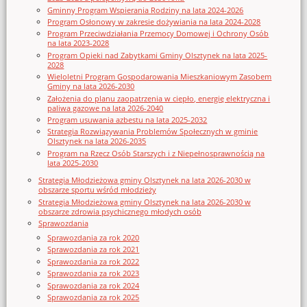
Gminny Program Wspierania Rodziny na lata 2024-2026
Program Osłonowy w zakresie dożywiania na lata 2024-2028
Program Przeciwdziałania Przemocy Domowej i Ochrony Osób
na lata 2023-2028
Program Opieki nad Zabytkami Gminy Olsztynek na lata 2025-
2028
Wieloletni Program Gospodarowania Mieszkaniowym Zasobem
Gminy na lata 2026-2030
Założenia do planu zaopatrzenia w ciepło, energię elektryczna i
paliwa gazowe na lata 2026-2040
Program usuwania azbestu na lata 2025-2032
Strategia Rozwiązywania Problemów Społecznych w gminie
Olsztynek na lata 2026-2035
Program na Rzecz Osób Starszych i z Niepełnosprawnością na
lata 2025-2030
Strategia Młodzieżowa gminy Olsztynek na lata 2026-2030 w
obszarze sportu wśród młodzieży
Strategia Młodzieżowa gminy Olsztynek na lata 2026-2030 w
obszarze zdrowia psychicznego młodych osób
Sprawozdania
Sprawozdania za rok 2020
Sprawozdania za rok 2021
Sprawozdania za rok 2022
Sprawozdania za rok 2023
Sprawozdania za rok 2024
Sprawozdania za rok 2025