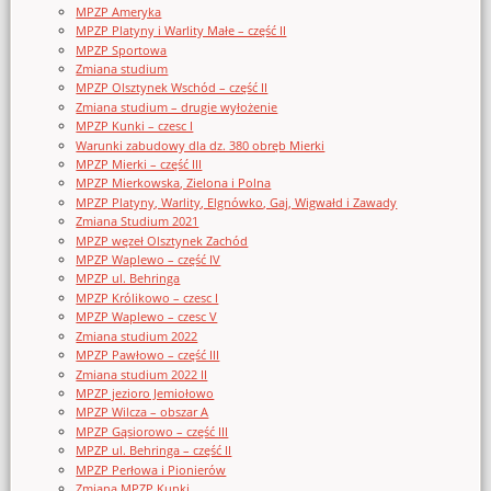
MPZP Ameryka
MPZP Platyny i Warlity Małe – część II
MPZP Sportowa
Zmiana studium
MPZP Olsztynek Wschód – część II
Zmiana studium – drugie wyłożenie
MPZP Kunki – czesc I
Warunki zabudowy dla dz. 380 obręb Mierki
MPZP Mierki – część III
MPZP Mierkowska, Zielona i Polna
MPZP Platyny, Warlity, Elgnówko, Gaj, Wigwałd i Zawady
Zmiana Studium 2021
MPZP węzeł Olsztynek Zachód
MPZP Waplewo – część IV
MPZP ul. Behringa
MPZP Królikowo – czesc I
MPZP Waplewo – czesc V
Zmiana studium 2022
MPZP Pawłowo – część III
Zmiana studium 2022 II
MPZP jezioro Jemiołowo
MPZP Wilcza – obszar A
MPZP Gąsiorowo – część III
MPZP ul. Behringa – część II
MPZP Perłowa i Pionierów
Zmiana MPZP Kunki