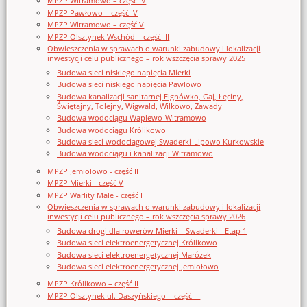
MPZP Witramowo – część IV
MPZP Pawłowo – część IV
MPZP Witramowo – część V
MPZP Olsztynek Wschód – część III
Obwieszczenia w sprawach o warunki zabudowy i lokalizacji
inwestycji celu publicznego – rok wszczęcia sprawy 2025
Budowa sieci niskiego napięcia Mierki
Budowa sieci niskiego napięcia Pawłowo
Budowa kanalizacji sanitarnej Elgnówko, Gaj, Łęciny,
Świętajny, Tolejny, Wigwałd, Wilkowo, Zawady
Budowa wodociągu Waplewo-Witramowo
Budowa wodociągu Królikowo
Budowa sieci wodociągowej Swaderki-Lipowo Kurkowskie
Budowa wodociągu i kanalizacji Witramowo
MPZP Jemiołowo - część II
MPZP Mierki - część V
MPZP Warlity Małe - część I
Obwieszczenia w sprawach o warunki zabudowy i lokalizacji
inwestycji celu publicznego – rok wszczęcia sprawy 2026
Budowa drogi dla rowerów Mierki – Swaderki - Etap 1
Budowa sieci elektroenergetycznej Królikowo
Budowa sieci elektroenergetycznej Marózek
Budowa sieci elektroenergetycznej Jemiołowo
MPZP Królikowo – część II
MPZP Olsztynek ul. Daszyńskiego – część III