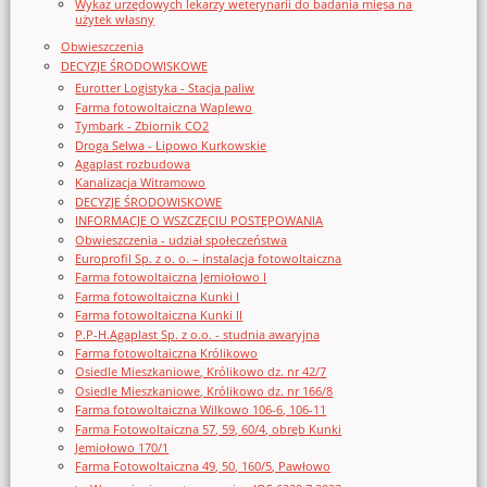
Wykaz urzędowych lekarzy weterynarii do badania mięsa na
użytek własny
Obwieszczenia
DECYZJE ŚRODOWISKOWE
Eurotter Logistyka - Stacja paliw
Farma fotowoltaiczna Waplewo
Tymbark - Zbiornik CO2
Droga Selwa - Lipowo Kurkowskie
Agaplast rozbudowa
Kanalizacja Witramowo
DECYZJE ŚRODOWISKOWE
INFORMACJE O WSZCZĘCIU POSTĘPOWANIA
Obwieszczenia - udział społeczeństwa
Europrofil Sp. z o. o. – instalacja fotowoltaiczna
Farma fotowoltaiczna Jemiołowo I
Farma fotowoltaiczna Kunki I
Farma fotowoltaiczna Kunki II
P.P-H.Agaplast Sp. z o.o. - studnia awaryjna
Farma fotowoltaiczna Królikowo
Osiedle Mieszkaniowe, Królikowo dz. nr 42/7
Osiedle Mieszkaniowe, Królikowo dz. nr 166/8
Farma fotowoltaiczna Wilkowo 106-6, 106-11
Farma Fotowoltaiczna 57, 59, 60/4, obręb Kunki
Jemiołowo 170/1
Farma Fotowoltaiczna 49, 50, 160/5, Pawłowo