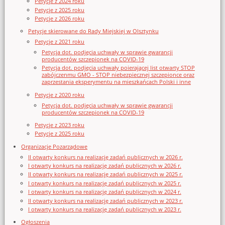
Petycje z 2024 roku
Petycje z 2025 roku
Petycje z 2026 roku
Petycje skierowane do Rady Miejskiej w Olsztynku
Petycje z 2021 roku
Petycja dot. podjęcia uchwały w sprawie gwarancji
producentów szczepionek na COVID-19
Petycja dot. podjęcia uchwały poierającej list otwarty STOP
zabójczenmu GMO - STOP niebezpiecznej szczepionce oraz
zaprzestania eksperymentu na mieszkańcach Polski i inne
Petycje z 2020 roku
Petycja dot. podjęcia uchwały w sprawie gwarancji
producentów szczepionek na COVID-19
Petycje z 2023 roku
Petycje z 2025 roku
Organizacje Pozarządowe
II otwarty konkurs na realizację zadań publicznych w 2026 r.
I otwarty konkurs na realizację zadań publicznych w 2026 r.
II otwarty konkurs na realizację zadań publicznych w 2025 r.
I otwarty konkurs na realizację zadań publicznych w 2025 r.
I otwarty konkurs na realizację zadań publicznych w 2024 r.
II otwarty konkurs na realizację zadań publicznych w 2023 r.
I otwarty konkurs na realizację zadań publicznych w 2023 r.
Ogłoszenia