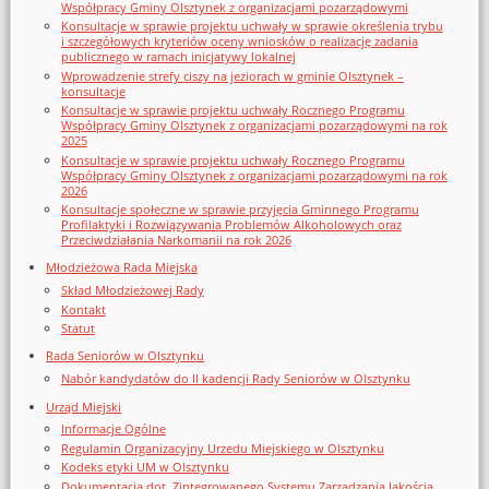
Współpracy Gminy Olsztynek z organizacjami pozarządowymi
Konsultacje w sprawie projektu uchwały w sprawie określenia trybu
i szczegółowych kryteriów oceny wniosków o realizację zadania
publicznego w ramach inicjatywy lokalnej
Wprowadzenie strefy ciszy na jeziorach w gminie Olsztynek –
konsultacje
Konsultacje w sprawie projektu uchwały Rocznego Programu
Współpracy Gminy Olsztynek z organizacjami pozarządowymi na rok
2025
Konsultacje w sprawie projektu uchwały Rocznego Programu
Współpracy Gminy Olsztynek z organizacjami pozarządowymi na rok
2026
Konsultacje społeczne w sprawie przyjęcia Gminnego Programu
Profilaktyki i Rozwiązywania Problemów Alkoholowych oraz
Przeciwdziałania Narkomanii na rok 2026
Młodzieżowa Rada Miejska
Skład Młodzieżowej Rady
Kontakt
Statut
Rada Seniorów w Olsztynku
Nabór kandydatów do II kadencji Rady Seniorów w Olsztynku
Urząd Miejski
Informacje Ogólne
Regulamin Organizacyjny Urzedu Miejskiego w Olsztynku
Kodeks etyki UM w Olsztynku
Dokumentacja dot. Zintegrowanego Systemu Zarządzania Jakością