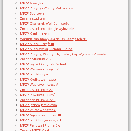
MPZP Ameryka
MPZP Platyny i Warlity Małe – część II
MPZP Sportowa
Zmiana studium
MPZP Olsztynek Wschód – część II
Zmiana studium – drugie wyłożenie
MPZP Kunki – czesc I
Warunki zabudowy dla dz. 380 obręb Mierki
MPZP Mierki – część III
MPZP Mierkowska, Zielona i Polna
MPZP Platyny, Warlity, Elgnówko, Gaj, Wigwałd i Zawady
Zmiana Studium 2021
MPZP węzeł Olsztynek Zachód
MPZP Waplewo – część IV
MPZP ul. Behringa
MPZP Królikowo – czesc I
MPZP Waplewo – czesc V
Zmiana studium 2022
MPZP Pawłowo – część III
Zmiana studium 2022 II
MPZP jezioro Jemiołowo
MPZP Wilcza – obszar A
MPZP Gąsiorowo – część III
MPZP ul. Behringa – część II
MPZP Perłowa i Pionierów
Zmiana MPZP Kunki