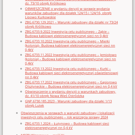
dz. 73/10 obręb Królikowo
OBWIESZCZENIE o wydaniu decyzji w sprawie wydania
warunków zabudowy dla działek 124/15 i 124/16, obręb
Lipowo Kurkowskie
ZBG.6730.129.2021 – Warunki zabudowy dla działki nr 73/24
obręb Królikowo
ZBG.6733.9.2022 Inwestycja celu publicznego – Ząbie –
Budowa kablowej elektroenergetycznej sieci nn 0,4kV
ZBG.6733.10.2022 Inwestycja celu publicznego – Mierki
(kolonia)– Budowa kablowej elektroenergetycznej sieci nn
0,4kV
ZBG.6733.11.2022 Inwestycja celu publicznego – Jemiołowo
(kolonia) – Budowa kablowej elektroenergetycznej sieci nn
0,4kV
ZBG.6733.13.2022 Inwestycja celu publicznego – Kurki –
Budowa kablowej sieci elektroenergetycznej oświetleniowej
nn 0,4kV
ZBG.6733.17.2022 Inwestycja celu publicznego – Gąsiorowo
Olsztyneckie – Budowa elektroenergetycznej sieci nn 0,4 kV
Obwieszczenie o wydaniu decyzji o warunkach zabudowy,
dz. 41/10 obręb Nowa Wieś Ostródzka
GNP.6730.185.2023 - Warunki zabudowy dla działki 1/13
obręb Lutek
Obwieszczenia w sprawach o warunki zabudowy i lokalizacji
inwestycji celu publicznego – rok wszczęcia sprawy 2024
ZBG.6733.1.2024 – Łutynowo – Budowa kablowej sieci
elektroenergetycznej nn 0,4 kV