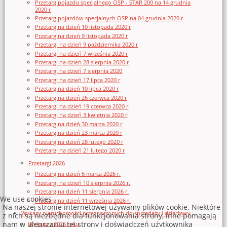
Przetarg pojazdu specjalnego OSP - STAR 200 na 14 grudnia
2020 r
Przetarg pojazdów specjalnych OSP na 04 grudnia 2020 r
Przetarg na dzień 10 listopada 2020 r
Przetarg na dzień 9 listopada 2020 r
Przetargi na dzień 9 października 2020 r
Przetargi na dzień 7 września 2020 r
Przetargi na dzień 28 sierpnia 2020 r
Przetargi na dzień 7 sierpnia 2020
Przetargi na dzień 17 lipca 2020 r
Przetarg na dzień 10 lipca 2020 r
Przetarg na dzień 26 czerwca 2020 r
Przetargi na dzień 19 czerwca 2020 r
Przetargi na dzień 3 kwietnia 2020 r
Przetarg na dzień 30 marca 2020 r
Przetarg na dzień 23 marca 2020 r
Przetarg na dzień 28 lutego 2020 r
Przetargi na dzień 21 lutego 2020 r
Przetargi 2026
Przetarg na dzień 6 marca 2026 r.
Przetargi na dzień 10 sierpnia 2026 r.
Przetarg na dzień 11 sierpnia 2026 r.
We use cookies
Przetarg na dzień 11 września 2026 r.
Na naszej stronie internetowej używamy plików cookie. Niektóre
Wykazy nieruchomości przeznaczonych do sprzedaży i dzierżawy
z nich są niezbędne dla funkcjonowania strony, inne pomagają
nam w ulepszaniu tej strony i doświadczeń użytkownika
Wykazy z 2026 roku