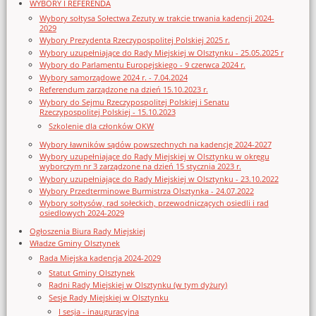
WYBORY I REFERENDA
Wybory sołtysa Sołectwa Zezuty w trakcie trwania kadencji 2024-
2029
Wybory Prezydenta Rzeczypospolitej Polskiej 2025 r.
Wybory uzupełniające do Rady Miejskiej w Olsztynku - 25.05.2025 r
Wybory do Parlamentu Europejskiego - 9 czerwca 2024 r.
Wybory samorządowe 2024 r. - 7.04.2024
Referendum zarządzone na dzień 15.10.2023 r.
Wybory do Sejmu Rzeczypospolitej Polskiej i Senatu
Rzeczypospolitej Polskiej - 15.10.2023
Szkolenie dla członków OKW
Wybory ławników sądów powszechnych na kadencję 2024-2027
Wybory uzupełniające do Rady Miejskiej w Olsztynku w okręgu
wyborczym nr 3 zarządzone na dzień 15 stycznia 2023 r.
Wybory uzupełniające do Rady Miejskiej w Olsztynku - 23.10.2022
Wybory Przedterminowe Burmistrza Olsztynka - 24.07.2022
Wybory sołtysów, rad sołeckich, przewodniczących osiedli i rad
osiedlowych 2024-2029
Ogłoszenia Biura Rady Miejskiej
Władze Gminy Olsztynek
Rada Miejska kadencja 2024-2029
Statut Gminy Olsztynek
Radni Rady Miejskiej w Olsztynku (w tym dyżury)
Sesje Rady Miejskiej w Olsztynku
I sesja - inauguracyjna