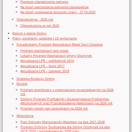
Pierwsze oświadczenie radnego
Na dzień zaprzestania pełnienia obowiązków
Na dzień rozwiązania stosunku pracy - 27.10.2025
Oświadczenia - 2026 rok
Oświadczenia za rok 2025
Raport o stanie Gminy
Plany, programy, strategie i ich wykonanie
Ponadlokalny Program Rewitalizacji Miast Sieci Cittaslow
Program rewitalizacji sieci miast
Lokalny Program Rewitalizacji gminy Olsztynek
Aktualizacja LPR – październik 2016
Aktualizacja LPR – lipiec 2017
Aktualizacja LPR – czerwiec 2018
Strategia Rozwoju Gminy
Roczne
Program współpracy z organizacjami pozarządowymi na 2026
rok
Gminny Program Profilaktyki i Rozwiązywania Problemów
Alkoholowych oraz Przeciwdziałania Narkomanii na 2026 rok
Program opieki nad zwierzętami na 2026 rok
Wieloletnie
Plan Odnowy Miejscowości Waplewo na lata 2021-2028
Program Ochrony Środowiska dla Gminy Olsztynek na lata
2023-2026 z perspektywą do 2030 roku