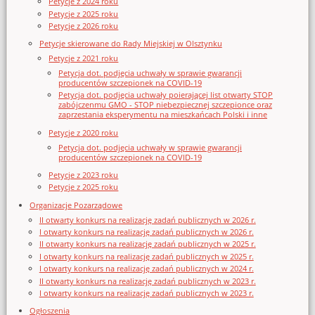
Petycje z 2024 roku
Petycje z 2025 roku
Petycje z 2026 roku
Petycje skierowane do Rady Miejskiej w Olsztynku
Petycje z 2021 roku
Petycja dot. podjęcia uchwały w sprawie gwarancji
producentów szczepionek na COVID-19
Petycja dot. podjęcia uchwały poierającej list otwarty STOP
zabójczenmu GMO - STOP niebezpiecznej szczepionce oraz
zaprzestania eksperymentu na mieszkańcach Polski i inne
Petycje z 2020 roku
Petycja dot. podjęcia uchwały w sprawie gwarancji
producentów szczepionek na COVID-19
Petycje z 2023 roku
Petycje z 2025 roku
Organizacje Pozarządowe
II otwarty konkurs na realizację zadań publicznych w 2026 r.
I otwarty konkurs na realizację zadań publicznych w 2026 r.
II otwarty konkurs na realizację zadań publicznych w 2025 r.
I otwarty konkurs na realizację zadań publicznych w 2025 r.
I otwarty konkurs na realizację zadań publicznych w 2024 r.
II otwarty konkurs na realizację zadań publicznych w 2023 r.
I otwarty konkurs na realizację zadań publicznych w 2023 r.
Ogłoszenia