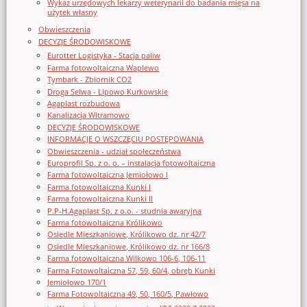
Wykaz urzędowych lekarzy weterynarii do badania mięsa na
użytek własny
Obwieszczenia
DECYZJE ŚRODOWISKOWE
Eurotter Logistyka - Stacja paliw
Farma fotowoltaiczna Waplewo
Tymbark - Zbiornik CO2
Droga Selwa - Lipowo Kurkowskie
Agaplast rozbudowa
Kanalizacja Witramowo
DECYZJE ŚRODOWISKOWE
INFORMACJE O WSZCZĘCIU POSTĘPOWANIA
Obwieszczenia - udział społeczeństwa
Europrofil Sp. z o. o. – instalacja fotowoltaiczna
Farma fotowoltaiczna Jemiołowo I
Farma fotowoltaiczna Kunki I
Farma fotowoltaiczna Kunki II
P.P-H.Agaplast Sp. z o.o. - studnia awaryjna
Farma fotowoltaiczna Królikowo
Osiedle Mieszkaniowe, Królikowo dz. nr 42/7
Osiedle Mieszkaniowe, Królikowo dz. nr 166/8
Farma fotowoltaiczna Wilkowo 106-6, 106-11
Farma Fotowoltaiczna 57, 59, 60/4, obręb Kunki
Jemiołowo 170/1
Farma Fotowoltaiczna 49, 50, 160/5, Pawłowo