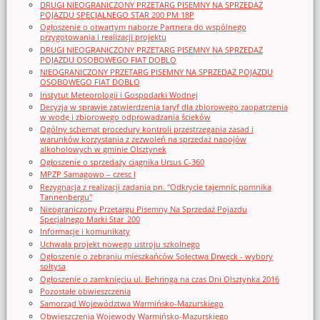
DRUGI NIEOGRANICZONY PRZETARG PISEMNY NA SPRZEDAŻ
POJAZDU SPECJALNEGO STAR 200 PM 18P
Ogłoszenie o otwartym naborze Partnera do wspólnego
przygotowania i realizacji projektu
DRUGI NIEOGRANICZONY PRZETARG PISEMNY NA SPRZEDAŻ
POJAZDU OSOBOWEGO FIAT DOBLO
NIEOGRANICZONY PRZETARG PISEMNY NA SPRZEDAŻ POJAZDU
OSOBOWEGO FIAT DOBLO
Instytut Meteorologii i Gospodarki Wodnej
Decyzja w sprawie zatwierdzenia taryf dla zbiorowego zaopatrzenia
w wodę i zbiorowego odprowadzania ścieków
Ogólny schemat procedury kontroli przestrzegania zasad i
warunków korzystania z zezwoleń na sprzedaż napojów
alkoholowych w gminie Olsztynek
Ogłoszenie o sprzedaży ciągnika Ursus C-360
MPZP Samagowo – czesc I
Rezygnacja z realizacji zadania pn. "Odkrycie tajemnic pomnika
Tannenbergu"
Nieograniczony Przetargu Pisemny Na Sprzedaż Pojazdu
Specjalnego Marki Star_200
Informacje i komunikaty
Uchwała projekt nowego ustroju szkolnego
Ogłoszenie o zebraniu mieszkańców Sołectwa Drwęck - wybory
sołtysa
Ogłoszenie o zamknięciu ul. Behringa na czas Dni Olsztynka 2016
Pozostałe obwieszczenia
Samorząd Województwa Warmińsko-Mazurskiego
Obwieszczenia Wojewody Warmińsko-Mazurskiego