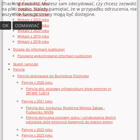
(Tracking Cookies). Możesz sam zdecydować, czy chcesz zezwolić
Wykazy z 2025 roku
na pliki cookie. Należy pamiętać, że w przypadku odrzucenia, nie
Wykazy z 2024 roku
wszystkie funkcje strony mogą być dostępne.
Wykazy z 2023 roku
Wykazy z 2022 roku
OK
ODMAWIAĆ
Wykazy z 2021 roku
Wykazy z 2020 roku
Wykazy z 2019 roku
Wykazy z 2018 roku
Dostęp do informacji publicznej
Ponowne wykorzystanie informacji publicznej
Skargi i wnioski
Petycje
Petycje skierowane do Burmistrza Olsztynka
Petycje z 2020 roku
Petycja dot. poprawy infrastruktury drogi gminnej nr
281409_5.0014
Petycje z 2021 roku
Petycja dot. konkursu: Rodzinne Miejsce Zabaw -
Podwórko NIVEA
Petycja dotycząca poprawy stanu i oznakowania dwóch
odcinków dróg gminnych biegących do granicy gminy
Petycje z 2022 roku
Petycje z 2023 roku