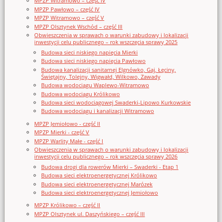
MPZP Witramowo – część IV
MPZP Pawłowo – część IV
MPZP Witramowo – część V
MPZP Olsztynek Wschód – część III
Obwieszczenia w sprawach o warunki zabudowy i lokalizacji
inwestycji celu publicznego – rok wszczęcia sprawy 2025
Budowa sieci niskiego napięcia Mierki
Budowa sieci niskiego napięcia Pawłowo
Budowa kanalizacji sanitarnej Elgnówko, Gaj, Łęciny,
Świętajny, Tolejny, Wigwałd, Wilkowo, Zawady
Budowa wodociągu Waplewo-Witramowo
Budowa wodociągu Królikowo
Budowa sieci wodociągowej Swaderki-Lipowo Kurkowskie
Budowa wodociągu i kanalizacji Witramowo
MPZP Jemiołowo - część II
MPZP Mierki - część V
MPZP Warlity Małe - część I
Obwieszczenia w sprawach o warunki zabudowy i lokalizacji
inwestycji celu publicznego – rok wszczęcia sprawy 2026
Budowa drogi dla rowerów Mierki – Swaderki - Etap 1
Budowa sieci elektroenergetycznej Królikowo
Budowa sieci elektroenergetycznej Marózek
Budowa sieci elektroenergetycznej Jemiołowo
MPZP Królikowo – część II
MPZP Olsztynek ul. Daszyńskiego – część III