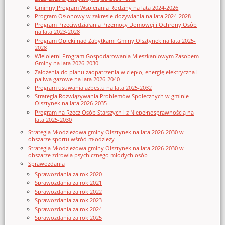
Gminny Program Wspierania Rodziny na lata 2024-2026
Program Osłonowy w zakresie dożywiania na lata 2024-2028
Program Przeciwdziałania Przemocy Domowej i Ochrony Osób
na lata 2023-2028
Program Opieki nad Zabytkami Gminy Olsztynek na lata 2025-
2028
Wieloletni Program Gospodarowania Mieszkaniowym Zasobem
Gminy na lata 2026-2030
Założenia do planu zaopatrzenia w ciepło, energię elektryczna i
paliwa gazowe na lata 2026-2040
Program usuwania azbestu na lata 2025-2032
Strategia Rozwiązywania Problemów Społecznych w gminie
Olsztynek na lata 2026-2035
Program na Rzecz Osób Starszych i z Niepełnosprawnością na
lata 2025-2030
Strategia Młodzieżowa gminy Olsztynek na lata 2026-2030 w
obszarze sportu wśród młodzieży
Strategia Młodzieżowa gminy Olsztynek na lata 2026-2030 w
obszarze zdrowia psychicznego młodych osób
Sprawozdania
Sprawozdania za rok 2020
Sprawozdania za rok 2021
Sprawozdania za rok 2022
Sprawozdania za rok 2023
Sprawozdania za rok 2024
Sprawozdania za rok 2025