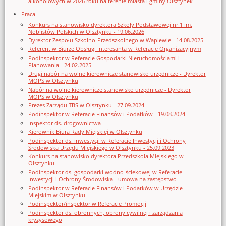
alkoholowych w 2026 roku na terenie miasta i gminy Olsztynek
Praca
Konkurs na stanowisko dyrektora Szkoły Podstawowej nr 1 im.
Noblistów Polskich w Olsztynku - 19.06.2026
Dyrektor Zespołu Szkolno-Przedszkolnego w Waplewie - 14.08.2025
Referent w Biurze Obsługi Interesanta w Referacie Organizacyjnym
Podinspektor w Referacie Gospodarki Nieruchomościami i
Planowania - 24.02.2025
Drugi nabór na wolne kierownicze stanowisko urzędnicze - Dyrektor
MOPS w Olsztynku
Nabór na wolne kierownicze stanowisko urzędnicze - Dyrektor
MOPS w Olsztynku
Prezes Zarządu TBS w Olsztynku - 27.09.2024
Podinspektor w Referacie Finansów i Podatków - 19.08.2024
Inspektor ds. drogownictwa
Kierownik Biura Rady Miejskiej w Olsztynku
Podinspektor ds. inwestycji w Referacie Inwestycji i Ochrony
Środowiska Urzędu Miejskiego w Olsztynku - 25.09.2023
Konkurs na stanowisko dyrektora Przedszkola Miejskiego w
Olsztynku
Podinspektor ds. gospodarki wodno-ściekowej w Referacie
Inwestycji i Ochrony Środowiska - umowa na zastępstwo
Podinspektor w Referacie Finansów i Podatków w Urzędzie
Miejskim w Olsztynku
Podinspektor/inspektor w Referacie Promocji
Podinspektor ds. obronnych, obrony cywilnej i zarządzania
kryzysowego