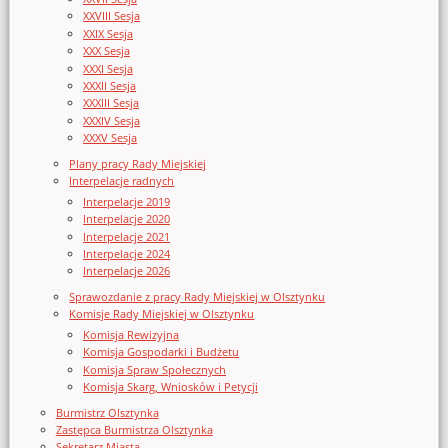
XXVIII Sesja
XXIX Sesja
XXX Sesja
XXXI Sesja
XXXII Sesja
XXXIII Sesja
XXXIV Sesja
XXXV Sesja
Plany pracy Rady Miejskiej
Interpelacje radnych
Interpelacje 2019
Interpelacje 2020
Interpelacje 2021
Interpelacje 2024
Interpelacje 2026
Sprawozdanie z pracy Rady Miejskiej w Olsztynku
Komisje Rady Miejskiej w Olsztynku
Komisja Rewizyjna
Komisja Gospodarki i Budżetu
Komisja Spraw Społecznych
Komisja Skarg, Wniosków i Petycji
Burmistrz Olsztynka
Zastępca Burmistrza Olsztynka
Sekretarz Miasta