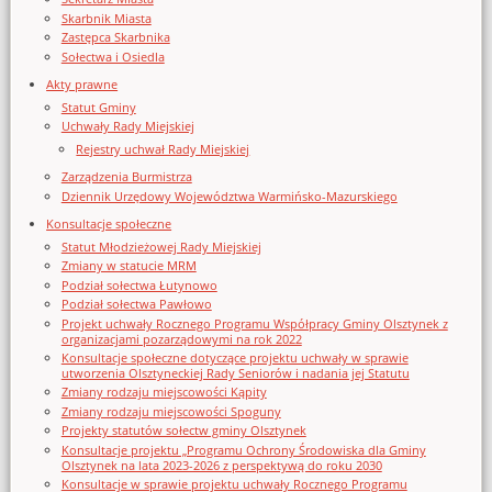
Skarbnik Miasta
Zastępca Skarbnika
Sołectwa i Osiedla
Akty prawne
Statut Gminy
Uchwały Rady Miejskiej
Rejestry uchwał Rady Miejskiej
Zarządzenia Burmistrza
Dziennik Urzędowy Województwa Warmińsko-Mazurskiego
Konsultacje społeczne
Statut Młodzieżowej Rady Miejskiej
Zmiany w statucie MRM
Podział sołectwa Łutynowo
Podział sołectwa Pawłowo
Projekt uchwały Rocznego Programu Współpracy Gminy Olsztynek z
organizacjami pozarządowymi na rok 2022
Konsultacje społeczne dotyczące projektu uchwały w sprawie
utworzenia Olsztyneckiej Rady Seniorów i nadania jej Statutu
Zmiany rodzaju miejscowości Kąpity
Zmiany rodzaju miejscowości Spoguny
Projekty statutów sołectw gminy Olsztynek
Konsultacje projektu „Programu Ochrony Środowiska dla Gminy
Olsztynek na lata 2023-2026 z perspektywą do roku 2030
Konsultacje w sprawie projektu uchwały Rocznego Programu