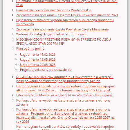
Dni wolne dla pracowników Urzędu Miejskiego w Olsztynku w 2021
roku
Państwowe Gospodarstwo Wodne - Wody Polskie
Zaproszenie na spotkanie - program Czyste Powietrze grudzień 2021
Ogłoszenie o zamiarze wyboru operatora publicznego transportu
zbiorowego
Zaproszenie na spotkania Czyste Powietrze Czyste Mieszkanie
Wybory do walnych zgromadzeń izb rolniczych
NIEOGRANICZONY PRZETARG PISEMNY NA SPRZEDAŻ POJAZDU
SPECJALNEGO STAR 200 PM 18P
Plan ogólny gminy
Uzgodnienia 16.02.2026
Uzgodnienia 13.05.2026
Uzgodnienia 29.05.2026
Projekt przekazany do uchwalenia
RGGIOŚ.6220.5.2024 Zawiadomienie - Obwieszczenie o wszczęciu
postępowania administracyjnego budowa farmy Mielno
Harmonogram kontroli punktów sprzedaży i podawania napojów
alkoholowych w 2025 roku na terenie miasta i gminy Olsztynek
Obwieszczenia Marszałka województwa Warmińsko-Mazurskiego
Konkurs ofert na wybór realizatora zadania w zakresie ochrony
zdrowia
Konkurs ofert na wybór realizatora zadania w zakresie ochrony
zdrowia - Program polityki zdrowotnej w zakresie rehabilitacji
leczniczej dla mieszkańców Gminy Olsztynek na lata 2025-2027 na
rok 2026
Harmonogram kontroli punktów sprzedaży i podawania napojów