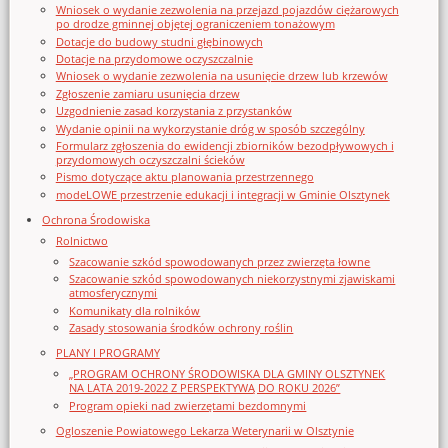
Wniosek o wydanie zezwolenia na przejazd pojazdów ciężarowych
po drodze gminnej objętej ograniczeniem tonażowym
Dotacje do budowy studni głębinowych
Dotacje na przydomowe oczyszczalnie
Wniosek o wydanie zezwolenia na usunięcie drzew lub krzewów
Zgłoszenie zamiaru usunięcia drzew
Uzgodnienie zasad korzystania z przystanków
Wydanie opinii na wykorzystanie dróg w sposób szczególny
Formularz zgłoszenia do ewidencji zbiorników bezodpływowych i
przydomowych oczyszczalni ścieków
Pismo dotyczące aktu planowania przestrzennego
modeLOWE przestrzenie edukacji i integracji w Gminie Olsztynek
Ochrona Środowiska
Rolnictwo
Szacowanie szkód spowodowanych przez zwierzęta łowne
Szacowanie szkód spowodowanych niekorzystnymi zjawiskami
atmosferycznymi
Komunikaty dla rolników
Zasady stosowania środków ochrony roślin
PLANY I PROGRAMY
„PROGRAM OCHRONY ŚRODOWISKA DLA GMINY OLSZTYNEK
NA LATA 2019-2022 Z PERSPEKTYWĄ DO ROKU 2026”
Program opieki nad zwierzętami bezdomnymi
Ogloszenie Powiatowego Lekarza Weterynarii w Olsztynie