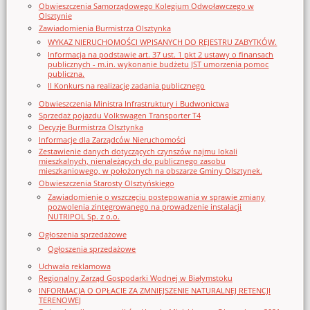
Obwieszczenia Samorządowego Kolegium Odwoławczego w
Olsztynie
Zawiadomienia Burmistrza Olsztynka
WYKAZ NIERUCHOMOŚCI WPISANYCH DO REJESTRU ZABYTKÓW.
Informacja na podstawie art. 37 ust. 1 pkt 2 ustawy o finansach
publicznych - m.in. wykonanie budżetu JST umorzenia pomoc
publiczna.
II Konkurs na realizację zadania publicznego
Obwieszczenia Ministra Infrastruktury i Budwonictwa
Sprzedaż pojazdu Volkswagen Transporter T4
Decyzje Burmistrza Olsztynka
Informacje dla Zarządców Nieruchomości
Zestawienie danych dotyczących czynszów najmu lokali
mieszkalnych, nienależących do publicznego zasobu
mieszkaniowego, w położonych na obszarze Gminy Olsztynek.
Obwieszczenia Starosty Olsztyńskiego
Zawiadomienie o wszczęciu postępowania w sprawie zmiany
pozwolenia zintegrowanego na prowadzenie instalacji
NUTRIPOL Sp. z o.o.
Ogłoszenia sprzedażowe
Ogłoszenia sprzedażowe
Uchwała reklamowa
Regionalny Zarząd Gospodarki Wodnej w Białymstoku
INFORMACJA O OPŁACIE ZA ZMNIEJSZENIE NATURALNEJ RETENCJI
TERENOWEJ