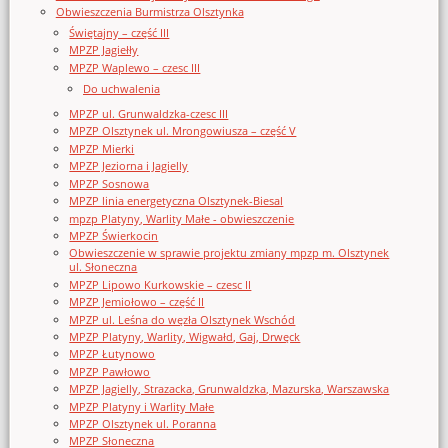
Obwieszczenia Burmistrza Olsztynka
Świętajny – część III
MPZP Jagiełły
MPZP Waplewo – czesc III
Do uchwalenia
MPZP ul. Grunwaldzka-czesc III
MPZP Olsztynek ul. Mrongowiusza – część V
MPZP Mierki
MPZP Jeziorna i Jagielly
MPZP Sosnowa
MPZP linia energetyczna Olsztynek-Biesal
mpzp Platyny, Warlity Małe - obwieszczenie
MPZP Świerkocin
Obwieszczenie w sprawie projektu zmiany mpzp m. Olsztynek
ul. Słoneczna
MPZP Lipowo Kurkowskie – czesc II
MPZP Jemiołowo – część II
MPZP ul. Leśna do węzła Olsztynek Wschód
MPZP Platyny, Warlity, Wigwałd, Gaj, Drwęck
MPZP Łutynowo
MPZP Pawłowo
MPZP Jagielly, Strazacka, Grunwaldzka, Mazurska, Warszawska
MPZP Platyny i Warlity Małe
MPZP Olsztynek ul. Poranna
MPZP Słoneczna