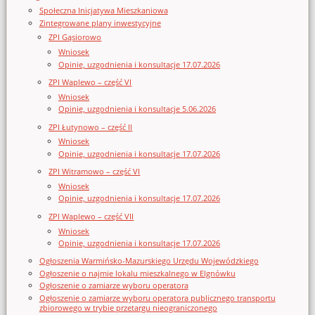
Społeczna Inicjatywa Mieszkaniowa
Zintegrowane plany inwestycyjne
ZPI Gąsiorowo
Wniosek
Opinie, uzgodnienia i konsultacje 17.07.2026
ZPI Waplewo – część VI
Wniosek
Opinie, uzgodnienia i konsultacje 5.06.2026
ZPI Łutynowo – część II
Wniosek
Opinie, uzgodnienia i konsultacje 17.07.2026
ZPI Witramowo – część VI
Wniosek
Opinie, uzgodnienia i konsultacje 17.07.2026
ZPI Waplewo – część VII
Wniosek
Opinie, uzgodnienia i konsultacje 17.07.2026
Ogłoszenia Warmińsko-Mazurskiego Urzędu Wojewódzkiego
Ogłoszenie o najmie lokalu mieszkalnego w Elgnówku
Ogłoszenie o zamiarze wyboru operatora
Ogłoszenie o zamiarze wyboru operatora publicznego transportu
zbiorowego w trybie przetargu nieograniczonego