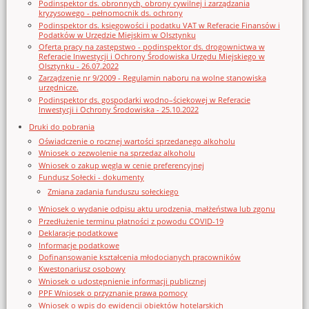
Podinspektor ds. obronnych, obrony cywilnej i zarządzania
kryzysowego - pełnomocnik ds. ochrony
Podinspektor ds. księgowości i podatku VAT w Referacie Finansów i
Podatków w Urzędzie Miejskim w Olsztynku
Oferta pracy na zastępstwo - podinspektor ds. drogownictwa w
Referacie Inwestycji i Ochrony Środowiska Urzędu Miejskiego w
Olsztynku - 26.07.2022
Zarządzenie nr 9/2009 - Regulamin naboru na wolne stanowiska
urzędnicze.
Podinspektor ds. gospodarki wodno–ściekowej w Referacie
Inwestycji i Ochrony Środowiska - 25.10.2022
Druki do pobrania
Oświadczenie o rocznej wartości sprzedanego alkoholu
Wniosek o zezwolenie na sprzedaz alkoholu
Wniosek o zakup węgla w cenie preferencyjnej
Fundusz Sołecki - dokumenty
Zmiana zadania funduszu sołeckiego
Wniosek o wydanie odpisu aktu urodzenia, małżeństwa lub zgonu
Przedłużenie terminu płatności z powodu COVID-19
Deklaracje podatkowe
Informacje podatkowe
Dofinansowanie kształcenia młodocianych pracowników
Kwestonariusz osobowy
Wniosek o udostępnienie informacji publicznej
PPF Wniosek o przyznanie prawa pomocy
Wniosek o wpis do ewidencji obiektów hotelarskich