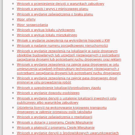
Wniosek o przeniesienie decyzji o warunkach zabudowy
Wniosek o wypis i wyrys z miejscowego planu
Wniosek o wydanie zaświadczenia o braku planu
Wzor_oferty
Wzor_sprawozdania
Wniosek o wykup lokalu użytkowego
Wniosek o wykup lokalu mieszkalnego
Wnisek o wydanie zezwolenia na wykreślenie hipoteki z KW
Wniosek o nadanie numeru porządkowego nieruchomości
Wniosek o wydanie zezwolenia na lokalizację w pasie drogowym
obiektów budowlanych lub urządzeń niezwiązanych z potrzebami
zarządzania drogami lub potrzebami ruchu drogowego oraz reklam
Wniosek o wydanie zezwolenia na zajęcie pasa drogowego w celu
umieszczenia urządzeń infrastruktury technicznej niezwiązanych z
potrzebami zarządzania drogami lub potrzebami ruchu drogowego
Wniosek o wydanie zezwolenia na zajęcie pasa drogowego drogi
gminnej w celu prowadzenia robót
Wniosek o uzgodnienie lokalizacji/przebudowy zjazdu
Wniosek o wydanie dowodu osobistego
Wniosek o wydanie decyzji o ustalenie lokalizacji inwestycji celu
publicznego albo warunków zabudowy
Udzielenia licencji na wykonywanie krajowego transportu
drogowego w zakresie przewozu osób taksówką
Wniosek o wydanie zaświadczenia o rewitalizacji
Wniosek o dotację z programu Ciepłe Mieszkanie
Wniosek o płatność z programu Ciepłe Mieszkanie
Wniosek o wydanie decyzji o środowiskowych uwarunkowaniach