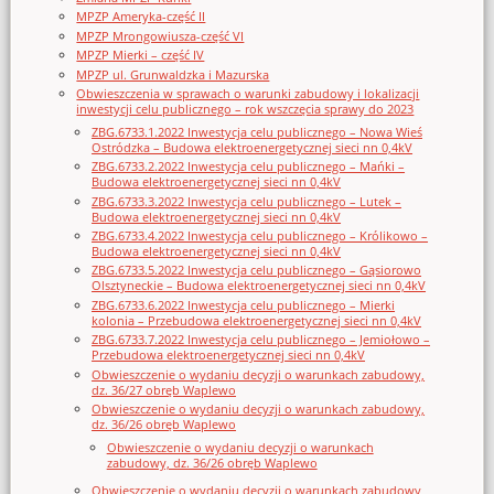
MPZP Ameryka-część II
MPZP Mrongowiusza-część VI
MPZP Mierki – część IV
MPZP ul. Grunwaldzka i Mazurska
Obwieszczenia w sprawach o warunki zabudowy i lokalizacji
inwestycji celu publicznego – rok wszczęcia sprawy do 2023
ZBG.6733.1.2022 Inwestycja celu publicznego – Nowa Wieś
Ostródzka – Budowa elektroenergetycznej sieci nn 0,4kV
ZBG.6733.2.2022 Inwestycja celu publicznego – Mańki –
Budowa elektroenergetycznej sieci nn 0,4kV
ZBG.6733.3.2022 Inwestycja celu publicznego – Lutek –
Budowa elektroenergetycznej sieci nn 0,4kV
ZBG.6733.4.2022 Inwestycja celu publicznego – Królikowo –
Budowa elektroenergetycznej sieci nn 0,4kV
ZBG.6733.5.2022 Inwestycja celu publicznego – Gąsiorowo
Olsztyneckie – Budowa elektroenergetycznej sieci nn 0,4kV
ZBG.6733.6.2022 Inwestycja celu publicznego – Mierki
kolonia – Przebudowa elektroenergetycznej sieci nn 0,4kV
ZBG.6733.7.2022 Inwestycja celu publicznego – Jemiołowo –
Przebudowa elektroenergetycznej sieci nn 0,4kV
Obwieszczenie o wydaniu decyzji o warunkach zabudowy,
dz. 36/27 obręb Waplewo
Obwieszczenie o wydaniu decyzji o warunkach zabudowy,
dz. 36/26 obręb Waplewo
Obwieszczenie o wydaniu decyzji o warunkach
zabudowy, dz. 36/26 obręb Waplewo
Obwieszczenie o wydaniu decyzji o warunkach zabudowy,